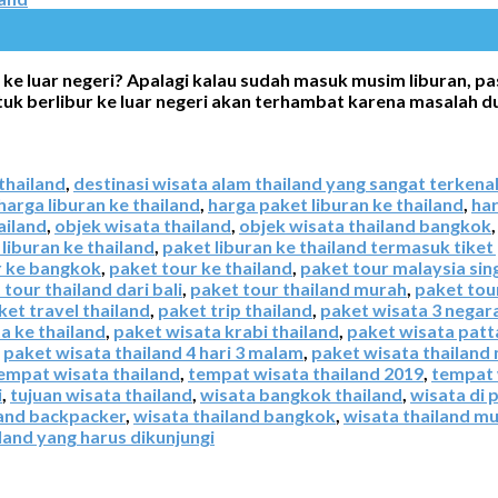
r ke luar negeri? Apalagi kalau sudah masuk musim liburan,
uk berlibur ke luar negeri akan terhambat karena masalah d
thailand
,
destinasi wisata alam thailand yang sangat terkena
harga liburan ke thailand
,
harga paket liburan ke thailand
,
har
ailand
,
objek wisata thailand
,
objek wisata thailand bangkok
liburan ke thailand
,
paket liburan ke thailand termasuk tike
r ke bangkok
,
paket tour ke thailand
,
paket tour malaysia sin
tour thailand dari bali
,
paket tour thailand murah
,
paket tou
ket travel thailand
,
paket trip thailand
,
paket wisata 3 negar
a ke thailand
,
paket wisata krabi thailand
,
paket wisata patt
,
paket wisata thailand 4 hari 3 malam
,
paket wisata thailand
empat wisata thailand
,
tempat wisata thailand 2019
,
tempat 
i
,
tujuan wisata thailand
,
wisata bangkok thailand
,
wisata di 
land backpacker
,
wisata thailand bangkok
,
wisata thailand m
land yang harus dikunjungi