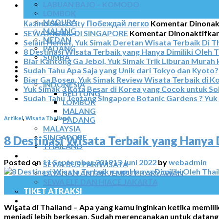
27
LABUAN BAJO – KOMODO
LOMBOK
Mei
MADURA
Кaзіно Slots City Побеждай легко
Komentar Dinonak
MALANG
SEWA MOBIL DI SINGAPORE
Komentar Dinonaktifka
MEDAN
Selain Hemat, Yuk Simak Deretan Wisata Terbaik Di T
PADANG
8 Destinasi Wisata Terbaik yang Hanya Dimiliki Oleh 
SUMBA
Biar Kantong Ga Jebol, Yuk Simak Trik Liburan Murah k
TOUR TIGA NEGARA
Sudah Tahu Apa Saja yang Unik dari Tokyo dan Kyoto? 
SEWA MOBIL
Biar Ga Bosen, Yuk Simak Review Wisata Terbaik di K
INDONESIA
Yuk Simak 3 Kota Besar di Korea yang Cocok untuk So
BELITUNG
Sudah Tahu Tentang Singapore Botanic Gardens ? Yuk 
LOMBOK
MALANG
Artikel
,
Wisata Thailand
PADANG
MALAYSIA
SINGAPORE
8 Destinasi Wisata Terbaik yang Hanya 
THAILAND
SEWA BUS
Posted on
11 September 2019
13 Juni 2022
by
webadmin
SEWA BUS PARIWISATA
LAYANAN ANTAR JEMPUT KARYAWAN
11
SEWA ELF DAN HIACE JAKARTA
Sep
TIKET ATRAKSI
ARTIKEL
Wisata di Thailand – Apa yang kamu inginkan ketika memilik
KONTAK
menjadi lebih berkesan. Sudah merencanakan untuk datang 