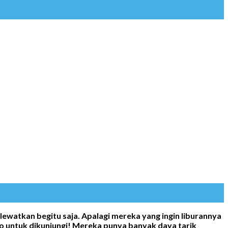
gmu
lewatkan begitu saja. Apalagi mereka yang ingin liburannya
o untuk dikunjungi! Mereka punya banyak daya tarik