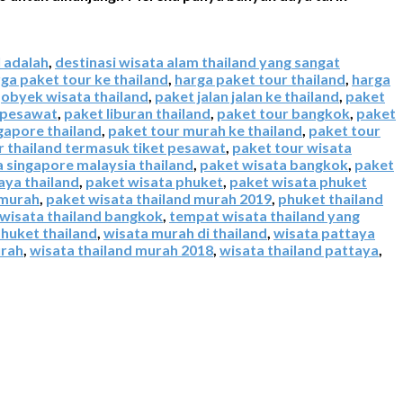
l adalah
,
destinasi wisata alam thailand yang sangat
ga paket tour ke thailand
,
harga paket tour thailand
,
harga
,
obyek wisata thailand
,
paket jalan jalan ke thailand
,
paket
t pesawat
,
paket liburan thailand
,
paket tour bangkok
,
paket
gapore thailand
,
paket tour murah ke thailand
,
paket tour
r thailand termasuk tiket pesawat
,
paket tour wisata
a singapore malaysia thailand
,
paket wisata bangkok
,
paket
aya thailand
,
paket wisata phuket
,
paket wisata phuket
 murah
,
paket wisata thailand murah 2019
,
phuket thailand
wisata thailand bangkok
,
tempat wisata thailand yang
phuket thailand
,
wisata murah di thailand
,
wisata pattaya
urah
,
wisata thailand murah 2018
,
wisata thailand pattaya
,