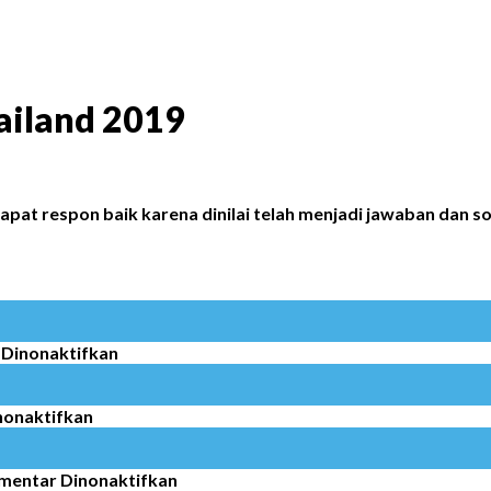
ailand 2019
ndapat respon baik karena dinilai telah menjadi jawaban dan 
pada
Dinonaktifkan
Онлайн
BetMatch.com
pada
–
nonaktifkan
DudeBet
Ставка
Casino
–
Регистрация
победа
pada
mentar Dinonaktifkan