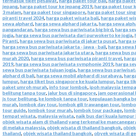
termasuk tiket pesawat
,
harga paket tour bali
,
harga paket
jepang
,
harga paket tour ke jepang 2019
,
harga paket tour 
3 malam
,
harga paket tour singapore
,
harga paket tour sin
piranti travel 2024
,
harga paket wisata bali
,
harga paket wis
sewa alphard
,
harga sewa alphard jakarta
,
harga sewa alph
pangandaran
,
harga sewa bus pariwisata big bird
,
harga sew
jogja
,
harga sewa bus pariwisata dari purwokerto ke jogja
,
Piranti
,
harga sewa bus pariwisata di jakarta pusat
,
harga s
harga sewa bus pariwisata jakarta - jawa - bali
,
harga sewa b
harga sewa bus pariwisata jakarta utara
,
harga sewa bus pa
murah 2020
,
harga sewa bus pariwisata piranti travel
,
harga
2019
,
harga sewa bus pariwisata symphonie 2019
,
harga se
sewa bus pariwisata tujuan jogja
,
harga sewa bus pariwisat
alphard di bali
,
harga sewa mobil alphard di surabaya
,
harga
lumpur
,
harga tiket bus singapore ke kuala lumpur
,
harga ti
paket umroh murah
,
info tour lombok
,
ipoh malaysia tempa
belitung tanpa tour
,
jalur bus di singapore
,
jam operasional 
js tour belitung
,
ke lombok tanpa tour
,
kepulauan bangka be
murah
,
lombok day tour
,
lombok gili trawangan tour
,
lombo
tour guide
,
lombok tour murah
,
lombok tour package
,
lomb
tempat wisata
,
malaysia wisata
,
naik bus dari kuala lumpur
objek wisata alam di thailand yang terkenal ke mancanegar
di melaka malaysia
,
objek wisata di thailand bangkok
,
objek
thailand
,
objek wisata thailand bangkok
,
obyek wisata di ge