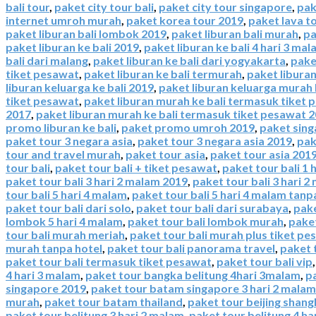
bali tour
,
paket city tour bali
,
paket city tour singapore
,
pak
internet umroh murah
,
paket korea tour 2019
,
paket lava t
paket liburan bali lombok 2019
,
paket liburan bali murah
,
pa
paket liburan ke bali 2019
,
paket liburan ke bali 4 hari 3 ma
bali dari malang
,
paket liburan ke bali dari yogyakarta
,
pake
tiket pesawat
,
paket liburan ke bali termurah
,
paket liburan
liburan keluarga ke bali 2019
,
paket liburan keluarga murah 
tiket pesawat
,
paket liburan murah ke bali termasuk tiket
2017
,
paket liburan murah ke bali termasuk tiket pesawat 
promo liburan ke bali
,
paket promo umroh 2019
,
paket sing
paket tour 3 negara asia
,
paket tour 3 negara asia 2019
,
pak
tour and travel murah
,
paket tour asia
,
paket tour asia 201
tour bali
,
paket tour bali + tiket pesawat
,
paket tour bali 1 h
paket tour bali 3 hari 2 malam 2019
,
paket tour bali 3 hari 
tour bali 5 hari 4 malam
,
paket tour bali 5 hari 4 malam tanp
paket tour bali dari solo
,
paket tour bali dari surabaya
,
pake
lombok 5 hari 4 malam
,
paket tour bali lombok murah
,
paket
tour bali murah meriah
,
paket tour bali murah plus tiket p
murah tanpa hotel
,
paket tour bali panorama travel
,
paket 
paket tour bali termasuk tiket pesawat
,
paket tour bali vip
4 hari 3 malam
,
paket tour bangka belitung 4hari 3malam
,
p
singapore 2019
,
paket tour batam singapore 3 hari 2 malam
murah
,
paket tour batam thailand
,
paket tour beijing shan
paket tour belitung 3 hari 2 malam
,
paket tour belitung 4 ha