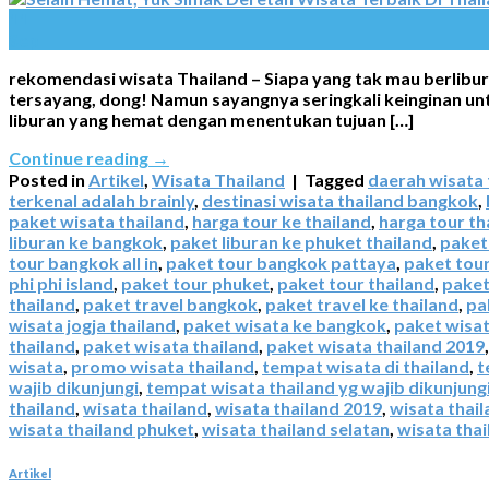
11
Sep
rekomendasi wisata Thailand – Siapa yang tak mau berlibu
tersayang, dong! Namun sayangnya seringkali keinginan unt
liburan yang hemat dengan menentukan tujuan […]
Continue reading
→
Posted in
Artikel
,
Wisata Thailand
|
Tagged
daerah wisata 
terkenal adalah brainly
,
destinasi wisata thailand bangkok
,
paket wisata thailand
,
harga tour ke thailand
,
harga tour th
liburan ke bangkok
,
paket liburan ke phuket thailand
,
paket 
tour bangkok all in
,
paket tour bangkok pattaya
,
paket tou
phi phi island
,
paket tour phuket
,
paket tour thailand
,
paket 
thailand
,
paket travel bangkok
,
paket travel ke thailand
,
pa
wisata jogja thailand
,
paket wisata ke bangkok
,
paket wisat
thailand
,
paket wisata thailand
,
paket wisata thailand 2019
wisata
,
promo wisata thailand
,
tempat wisata di thailand
,
t
wajib dikunjungi
,
tempat wisata thailand yg wajib dikunjung
thailand
,
wisata thailand
,
wisata thailand 2019
,
wisata thai
wisata thailand phuket
,
wisata thailand selatan
,
wisata thai
Artikel