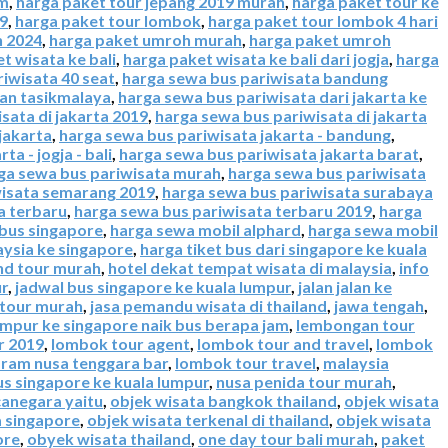
am
,
harga paket tour jepang 2019 murah
,
harga paket tour ke
19
,
harga paket tour lombok
,
harga paket tour lombok 4 hari
h 2024
,
harga paket umroh murah
,
harga paket umroh
t wisata ke bali
,
harga paket wisata ke bali dari jogja
,
harga
iwisata 40 seat
,
harga sewa bus pariwisata bandung
an tasikmalaya
,
harga sewa bus pariwisata dari jakarta ke
sata di jakarta 2019
,
harga sewa bus pariwisata di jakarta
jakarta
,
harga sewa bus pariwisata jakarta - bandung
,
a - jogja - bali
,
harga sewa bus pariwisata jakarta barat
,
ga sewa bus pariwisata murah
,
harga sewa bus pariwisata
wisata semarang 2019
,
harga sewa bus pariwisata surabaya
a terbaru
,
harga sewa bus pariwisata terbaru 2019
,
harga
bus singapore
,
harga sewa mobil alphard
,
harga sewa mobil
aysia ke singapore
,
harga tiket bus dari singapore ke kuala
nd tour murah
,
hotel dekat tempat wisata di malaysia
,
info
ur
,
jadwal bus singapore ke kuala lumpur
,
jalan jalan ke
 tour murah
,
jasa pemandu wisata di thailand
,
jawa tengah
,
umpur ke singapore naik bus berapa jam
,
lembongan tour
r 2019
,
lombok tour agent
,
lombok tour and travel
,
lombok
aram nusa tenggara bar
,
lombok tour travel
,
malaysia
us singapore ke kuala lumpur
,
nusa penida tour murah
,
canegara yaitu
,
objek wisata bangkok thailand
,
objek wisata
a singapore
,
objek wisata terkenal di thailand
,
objek wisata
ore
,
obyek wisata thailand
,
one day tour bali murah
,
paket