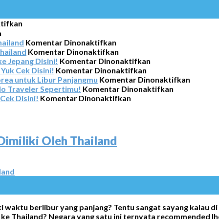
открыта
Онлайн
Казино
pada
tifkan
Рейтинг
Кaзіно
pada
n
Забери
SEWA
Slots
pada
hailand
Komentar Dinonaktifkan
свой
MOBIL
City
Selain
pada
Thailand
Komentar Dinonaktifkan
выигрыш
DI
Побеждай
Hemat,
8
pada
e Jepang Disini!
Komentar Dinonaktifkan
SINGAPORE
Yuk
Destinasi
pada
Biar
Yuk Cek Disini!
легко
Komentar Dinonaktifkan
Simak
Wisata
Sudah
Kantong
pada
orea untuk Libur Panjangmu
Komentar Dinonaktifkan
Deretan
Terbaik
Tahu
Ga
pada
Biar
lo Traveler Sepertimu!
Komentar Dinonaktifkan
Wisata
yang
pada
Apa
Jebol,
Yuk
Ga
Cek Disini!
Komentar Dinonaktifkan
Terbaik
Hanya
Sudah
Saja
Yuk
Simak
Bosen,
Di
Dimiliki
Tahu
yang
Simak
3
Yuk
Thailand
Oleh
Tentang
Unik
Trik
Kota
Simak
Thailand
Singapore
dari
Liburan
Besar
Review
Dimiliki Oleh Thailand
Botanic
Tokyo
Murah
di
Wisata
Gardens
dan
ke
Korea
Terbaik
?
Kyoto?
Jepang
yang
di
Yuk
Yuk
Disini!
Cocok
Korea
Cek
Cek
untuk
untuk
Disini!
Disini!
Solo
Libur
Traveler
Panjan
i waktu berlibur yang panjang? Tentu sangat sayang kalau di 
Sepertimu!
ke Thailand? Negara yang satu ini ternyata recommended lh