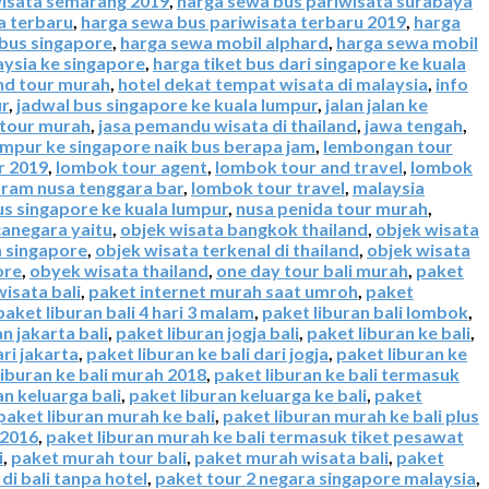
wisata semarang 2019
,
harga sewa bus pariwisata surabaya
a terbaru
,
harga sewa bus pariwisata terbaru 2019
,
harga
bus singapore
,
harga sewa mobil alphard
,
harga sewa mobil
aysia ke singapore
,
harga tiket bus dari singapore ke kuala
nd tour murah
,
hotel dekat tempat wisata di malaysia
,
info
ur
,
jadwal bus singapore ke kuala lumpur
,
jalan jalan ke
 tour murah
,
jasa pemandu wisata di thailand
,
jawa tengah
,
umpur ke singapore naik bus berapa jam
,
lembongan tour
r 2019
,
lombok tour agent
,
lombok tour and travel
,
lombok
aram nusa tenggara bar
,
lombok tour travel
,
malaysia
us singapore ke kuala lumpur
,
nusa penida tour murah
,
canegara yaitu
,
objek wisata bangkok thailand
,
objek wisata
a singapore
,
objek wisata terkenal di thailand
,
objek wisata
ore
,
obyek wisata thailand
,
one day tour bali murah
,
paket
isata bali
,
paket internet murah saat umroh
,
paket
paket liburan bali 4 hari 3 malam
,
paket liburan bali lombok
,
n jakarta bali
,
paket liburan jogja bali
,
paket liburan ke bali
,
ari jakarta
,
paket liburan ke bali dari jogja
,
paket liburan ke
liburan ke bali murah 2018
,
paket liburan ke bali termasuk
an keluarga bali
,
paket liburan keluarga ke bali
,
paket
paket liburan murah ke bali
,
paket liburan murah ke bali plus
 2016
,
paket liburan murah ke bali termasuk tiket pesawat
i
,
paket murah tour bali
,
paket murah wisata bali
,
paket
 di bali tanpa hotel
,
paket tour 2 negara singapore malaysia
,