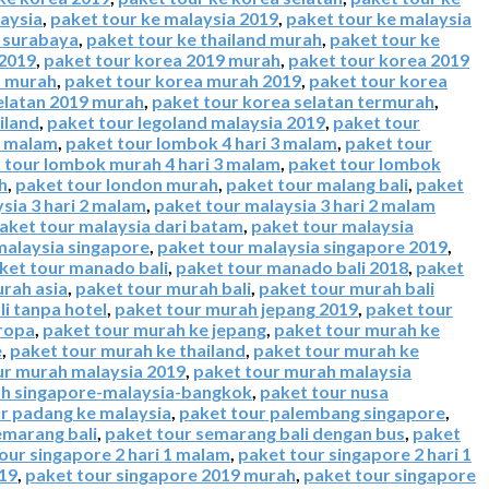
laysia
,
paket tour ke malaysia 2019
,
paket tour ke malaysia
i surabaya
,
paket tour ke thailand murah
,
paket tour ke
 2019
,
paket tour korea 2019 murah
,
paket tour korea 2019
a murah
,
paket tour korea murah 2019
,
paket tour korea
elatan 2019 murah
,
paket tour korea selatan termurah
,
iland
,
paket tour legoland malaysia 2019
,
paket tour
2 malam
,
paket tour lombok 4 hari 3 malam
,
paket tour
 tour lombok murah 4 hari 3 malam
,
paket tour lombok
h
,
paket tour london murah
,
paket tour malang bali
,
paket
sia 3 hari 2 malam
,
paket tour malaysia 3 hari 2 malam
aket tour malaysia dari batam
,
paket tour malaysia
malaysia singapore
,
paket tour malaysia singapore 2019
,
ket tour manado bali
,
paket tour manado bali 2018
,
paket
rah asia
,
paket tour murah bali
,
paket tour murah bali
li tanpa hotel
,
paket tour murah jepang 2019
,
paket tour
ropa
,
paket tour murah ke jepang
,
paket tour murah ke
e
,
paket tour murah ke thailand
,
paket tour murah ke
ur murah malaysia 2019
,
paket tour murah malaysia
ah singapore-malaysia-bangkok
,
paket tour nusa
r padang ke malaysia
,
paket tour palembang singapore
,
emarang bali
,
paket tour semarang bali dengan bus
,
paket
our singapore 2 hari 1 malam
,
paket tour singapore 2 hari 1
019
,
paket tour singapore 2019 murah
,
paket tour singapore