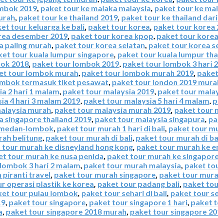
ombok 2019
,
paket tour ke malaka malaysia
,
paket tour ke ma
urah
,
paket tour ke thailand 2019
,
paket tour ke thailand dar
et tour keluarga ke bali
,
paket tour korea
,
paket tour korea
orea desember 2019
,
paket tour korea kpop
,
paket tour kore
a paling murah
,
paket tour korea selatan
,
paket tour korea s
ket tour kuala lumpur singapore
,
paket tour kuala lumpur tha
bok 2018
,
paket tour lombok 2019
,
paket tour lombok 3 hari 
et tour lombok murah
,
paket tour lombok murah 2019
,
paket
ombok termasuk tiket pesawat
,
paket tour london 2019 mura
ia 2 hari 1 malam
,
paket tour malaysia 2019
,
paket tour malay
ia 4 hari 3 malam 2019
,
paket tour malaysia 5 hari 4 malam
,
p
malaysia murah
,
paket tour malaysia murah 2019
,
paket tour 
a singapore thailand 2019
,
paket tour malaysia singapura
,
pa
 medan-lombok
,
paket tour murah 1 hari di bali
,
paket tour mu
rah belitung
,
paket tour murah di bali
,
paket tour murah di ba
 tour murah ke disneyland hong kong
,
paket tour murah ke e
et tour murah ke nusa penida
,
paket tour murah ke singapor
lombok 3 hari 2 malam
,
paket tour murah malaysia
,
paket to
piranti travel
,
paket tour murah singapore
,
paket tour mur
r operasi plastik ke korea
,
paket tour padang bali
,
paket tou
et tour pulau lombok
,
paket tour sehari di bali
,
paket tour s
19
,
paket tour singapore
,
paket tour singapore 1 hari
,
paket t
a
,
paket tour singapore 2018 murah
,
paket tour singapore 2