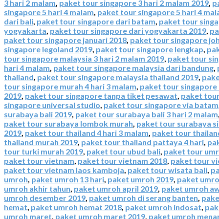
3 hari 2 malam
,
paket tour singapore 3 hari 2 malam 2019
,
p
singapore 5 hari 4 malam
,
paket tour singapore 5 hari 4 ma
dari bali
,
paket tour singapore dari batam
,
paket tour singa
yogyakarta
,
paket tour singapore dari yogyakarta 2019
,
pa
paket tour singapore januari 2018
,
paket tour singapore jo
singapore legoland 2019
,
paket tour singapore lengkap
,
pak
tour singapore malaysia 3 hari 2 malam 2019
,
paket tour si
hari 4 malam
,
paket tour singapore malaysia dari bandung
,
thailand
,
paket tour singapore malaysia thailand 2019
,
pake
tour singapore murah 4 hari 3 malam
,
paket tour singapore
2019
,
paket tour singapore tanpa tiket pesawat
,
paket tou
singapore universal studio
,
paket tour singapore via batam
surabaya bali 2019
,
paket tour surabaya bali 3 hari 2 malam
paket tour surabaya lombok murah
,
paket tour surabaya s
2019
,
paket tour thailand 4 hari 3 malam
,
paket tour thailand
thailand murah 2019
,
paket tour thailand pattaya 4 hari
,
pak
tour turki murah 2019
,
paket tour ubud bali
,
paket tour umr
paket tour vietnam
,
paket tour vietnam 2018
,
paket tour v
paket tour vietnam laos kamboja
,
paket tour wisata bali
,
pa
umroh
,
paket umroh 13 hari
,
paket umroh 2019
,
paket umro
umroh akhir tahun
,
paket umroh april 2019
,
paket umroh aw
umroh desember 2019
,
paket umroh di serang banten
,
pake
hemat
,
paket umroh hemat 2018
,
paket umroh indosat
,
pak
umroh maret
,
paket umroh maret 2019
,
paket umroh menar