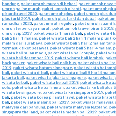
bandung
,
paket umroh murah di bekasi
,
paket umroh nava 
umroh paling murah
,
paket umroh piranti
,
paket umroh pira
pirantitravel 2020
,
paket umroh plus
,
paket umroh plus dub
plus turki 2019
,
paket umroh plus turki dan dubai
,
paket umr
ramadhan 2020
,
paket umroh reguler
,
paket umroh suami is
umroh terpercaya murah
,
paket umroh travel piranti 2018
,
umroh vip 2019
,
paket wisata 1 hari di bali
,
paket wisata 4 ha
bali 2 hari 1 malam
,
paket wisata bali 2 hari 1 malam plus ti
malam dari surabaya
,
paket wisata bali 3 hari 2 malam tanp
termasuk tiket pesawat
,
paket wisata bali 5 hari 4 malam
,
p
wisata bali bulan madu
,
paket wisata bali couple
,
paket wisa
wisata bali desember 2019
,
paket wisata bali lombok
,
paket
backpacker
,
paket wisata bali naik bus
,
paket wisata bali t
2019
,
paket wisata batam singapore
,
paket wisata batam s
bali
,
paket wisata di bali
,
paket wisata di bali 5 hari 4 malam
jakarta bali
,
paket wisata jakarta singapore
,
paket wisata jo
wisata ke bali
,
paket wisata ke bali 2019
,
paket wisata ke bal
solo
,
paket wisata ke bali murah
,
paket wisata ke bali plus 
wisata ke singapore
,
paket wisata ke singapore 2019
,
paket
bali
,
paket wisata korea piranti travel
,
paket wisata krabi t
bali
,
paket wisata malang bali 2019
,
paket wisata malaysia
,
malaysia dari bandung
,
paket wisata malaysia legoland
,
pak
singapura thailand
,
paket wisata medan bali 2019
,
paket wi