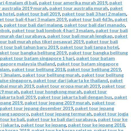
ri 4 malam di bali
,
paket tour amerika murah 2019
,
paket
r australia 2019 murah
,
paket tour australia murah
,
paket
a hotel
,
paket tour bali 2019
,
paket tour bali 3 hari 2 malam
,
t tour bali 4 hari 3 malam 2019
,
paket tour bali 4d3n
,
paket
a
,
paket tour bali dari malang
,
paket tour bali dari manado
,
ombok
,
paket tour bali lombok 4 hari 3 malam
,
paket tour bali
i murah dari surabaya
,
paket tour bali murah lengkap
,
paket
our bali murah plus tiket pesawat 2019
,
paket tour bali
t tour bali tahun baru 2019
,
paket tour bali tanpa hotel
,
aket tour bangka belitung 2019
,
paket tour bangka belitung
paket tour batam singapore 1 hari
,
paket tour batam
ngapore malaysia thailand
,
paket tour batam singapore
malam
,
paket tour belitung 2018
,
paket tour belitung 2019
,
ari 3malam
,
paket tour belitung murah
,
paket tour belitung
ruise singapore
,
paket tour dari jakarta ke thailand
,
paket
ubai murah 2019
,
paket tour eropa murah 2019
,
paket tour
19 murah
,
paket tour hongkong murah
,
paket tour
jakarta bali 2019
,
paket tour jakarta bali dengan bus
,
paket
epang 2019
,
paket tour jepang 2019 murah
,
paket tour
paket tour jepang desember 2019
,
paket tour jepang
epang sapporo
,
paket tour jepang termurah
,
paket tour jogja
tour ke bali
,
paket tour ke bali dari surabaya
,
paket tour ke
i jakarta
,
paket tour ke jepang
,
paket tour ke jepang 2018
,
ke korea 2019
,
paket tour ke korea selatan
,
paket tour ke