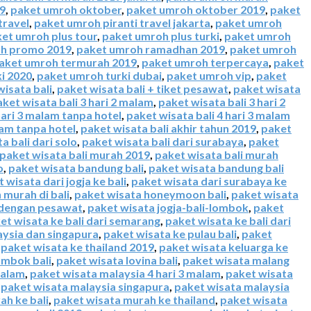
9
,
paket umroh oktober
,
paket umroh oktober 2019
,
paket
travel
,
paket umroh piranti travel jakarta
,
paket umroh
et umroh plus tour
,
paket umroh plus turki
,
paket umroh
h promo 2019
,
paket umroh ramadhan 2019
,
paket umroh
aket umroh termurah 2019
,
paket umroh terpercaya
,
paket
i 2020
,
paket umroh turki dubai
,
paket umroh vip
,
paket
wisata bali
,
paket wisata bali + tiket pesawat
,
paket wisata
ket wisata bali 3 hari 2 malam
,
paket wisata bali 3 hari 2
hari 3 malam tanpa hotel
,
paket wisata bali 4 hari 3 malam
lam tanpa hotel
,
paket wisata bali akhir tahun 2019
,
paket
a bali dari solo
,
paket wisata bali dari surabaya
,
paket
paket wisata bali murah 2019
,
paket wisata bali murah
o
,
paket wisata bandung bali
,
paket wisata bandung bali
 wisata dari jogja ke bali
,
paket wisata dari surabaya ke
 murah di bali
,
paket wisata honeymoon bali
,
paket wisata
i dengan pesawat
,
paket wisata jogja-bali-lombok
,
paket
et wisata ke bali dari semarang
,
paket wisata ke bali dari
aysia dan singapura
,
paket wisata ke pulau bali
,
paket
,
paket wisata ke thailand 2019
,
paket wisata keluarga ke
ombok bali
,
paket wisata lovina bali
,
paket wisata malang
malam
,
paket wisata malaysia 4 hari 3 malam
,
paket wisata
,
paket wisata malaysia singapura
,
paket wisata malaysia
ah ke bali
,
paket wisata murah ke thailand
,
paket wisata