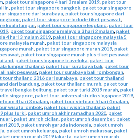
am
,
paket tour singapore 4 hari 3 malam 2019
,
paket tour
l in
,
paket tour singapore bangkok
,
paket tour singapore
our singapore dari surabaya
,
paket tour singapore dari
hongkong
,
paket tour singapore include tiket pesawat
,
re kuala lumpur
,
paket tour singapore legoland
,
paket tour
2019
,
paket tour singapore malaysia 3 hari 2 malam
,
paket
ia 4 hari 3 malam 2019
,
paket tour singapore malaysia 5
pore malaysia murah
,
paket tour singapore malaysia
ingapore murah
,
paket tour singapore murah 2019
,
paket
 pesawat
,
paket tour singapore murah plus tiket pesawat
ailand
,
paket tour singapore traveloka
,
paket tour
ala lumpur thailand
,
paket tour surabaya bali
,
paket tour
ali naik pesawat
,
paket tour surabaya bali rombongan
,
t tour thailand 2016 dari surabaya
,
paket tour thailand
land dari bandung
,
paket tour thailand murah
,
paket tour
 travel bangka belitung
,
paket tour turki 2019 murah
,
paket
tudio singapore
,
paket tour universal studio singapore 2019
,
ietnam 4 hari 3 malam
,
paket tour vietnam 5 hari 4 malam
,
our wisata lombok
,
paket tour wisata thailand
,
paket
 plus turki
,
paket umroh akhir ramadhan 2020
,
paket
nuari
,
paket umroh cicilan
,
paket umroh desember
,
paket
ari 2019
,
paket umroh garuda indonesia
,
paket umroh
ja
,
paket umroh keluarga
,
paket umroh makassar
,
paket
aket umroh murah 2019 jakarta
,
paket umroh murah