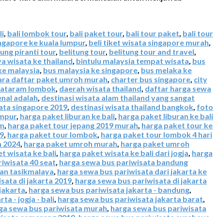
li
,
bali lombok tour
,
bali paket tour
,
bali tour paket
,
bali tour
singapore ke kuala lumpur
,
beli tiket wisata singapore murah
,
tung piranti tour
,
belitung tour
,
belitung tour and travel
,
ya wisata ke thailand
,
bintulu malaysia tempat wisata
,
bus
ke malaysia
,
bus malaysia ke singapore
,
bus melaka ke
ara daftar paket umroh murah
,
charter bus singapore
,
city
 mataram lombok
,
daerah wisata thailand
,
daftar harga sewa
enal adalah
,
destinasi wisata alam thailand yang sangat
sata singapore 2019
,
destinasi wisata thailand bangkok
,
foto
umpur
,
harga paket liburan ke bali
,
harga paket liburan ke bali
am
,
harga paket tour jepang 2019 murah
,
harga paket tour ke
19
,
harga paket tour lombok
,
harga paket tour lombok 4 hari
h 2024
,
harga paket umroh murah
,
harga paket umroh
t wisata ke bali
,
harga paket wisata ke bali dari jogja
,
harga
iwisata 40 seat
,
harga sewa bus pariwisata bandung
an tasikmalaya
,
harga sewa bus pariwisata dari jakarta ke
sata di jakarta 2019
,
harga sewa bus pariwisata di jakarta
jakarta
,
harga sewa bus pariwisata jakarta - bandung
,
a - jogja - bali
,
harga sewa bus pariwisata jakarta barat
,
ga sewa bus pariwisata murah
,
harga sewa bus pariwisata