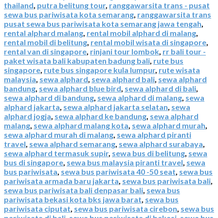
thailand
,
putra belitung tour
,
ranggawarsita trans - pusat
sewa bus pariwisata kota semarang
,
ranggawarsita trans
pusat sewa bus pariwisata kota semarang jawa tengah
,
rental alphard malang
,
rental mobil alphard di malang
,
rental mobil di belitung
,
rental mobil wisata di singapore
,
rental van di singapore
,
rinjani tour lombok
,
rr bali tour -
paket wisata bali kabupaten badung bali
,
rute bus
singapore
,
rute bus singapore kula lumpur
,
rute wisata
malaysia
,
sewa alphard
,
sewa alphard bali
,
sewa alphard
bandung
,
sewa alphard blue bird
,
sewa alphard di bali
,
sewa alphard di bandung
,
sewa alphard di malang
,
sewa
alphard jakarta
,
sewa alphard jakarta selatan
,
sewa
alphard jogja
,
sewa alphard ke bandung
,
sewa alphard
malang
,
sewa alphard malang kota
,
sewa alphard murah
,
sewa alphard murah di malang
,
sewa alphard piranti
travel
,
sewa alphard semarang
,
sewa alphard surabaya
,
sewa alphard termasuk supir
,
sewa bus di belitung
,
sewa
bus di singapore
,
sewa bus malaysia piranti travel
,
sewa
bus pariwisata
,
sewa bus pariwisata 40 -50 seat
,
sewa bus
pariwisata armada baru jakarta
,
sewa bus pariwisata bali
,
sewa bus pariwisata bali denpasar bali
,
sewa bus
pariwisata bekasi kota bks jawa barat
,
sewa bus
pariwisata ciputat
,
sewa bus pariwisata cirebon
,
sewa bus
pariwisata di bali
,
sewa bus pariwisata di bekasi
,
sewa bus