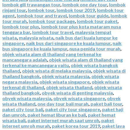
lombok gili trawangan tour
,
lombok one day tour
,
lombok
rinjani tour
,
lombok tour
,
lombok tour 2019
,
lombok tour
agent
,
lombok tour and travel
,
lombok tour guide
,
lombok
tour murah
,
lombok tour package
,
lombok tour paket
,
lombok tour plus
,
lombok tour plus kota mataram nusa
tenggara bar
,
lombok tour travel
,
malaysia tempat
wisata
,
malaysia wisata
,
naik bus dari kuala lumpur ke
singapore
,
naik bus dari singapore ke kuala lumpur
,
naik
bus singapore ke kuala lumpur
,
nusa penida tour murah
,
objek wisata alam di thailand yang terkenal ke
mancanegara adalah
,
objek wisata alam di thailand yang
terkenal ke mancanegara yaitu
,
objek wisata bangkok
thailand
,
objek wisata di melaka malaysia
,
objek wisata di
thailand bangkok
,
objek wisata malaysia
,
objek wisata
negara malaysia
,
objek wisata singapore
,
objek wisata
terkenal di thailand
,
objek wisata thailand
,
objek wisata
thailand bangkok
,
obyek wisata di genting malaysia
,
obyek wisata malaysia
,
obyek wisata singapore
,
obyek
wisata thailand
,
one day tour bali murah
,
paket bali tour
,
paket city tour bali
,
paket city tour singapore
,
paket haji
dan umroh
,
paket hemat liburan ke bali
,
paket hemat
wisata bali
,
paket internet murah saat umroh
,
paket
internet umroh murah
,
paket korea tour 2019
,
paket lava