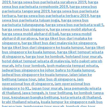
2019
,
harga sewa bus pariwisata surabaya 2019
,
harga
sewa bus pariwisata symphonie 2019
,
harga sewa bus
pariwisata tangerang 2019
,
harga sewa bus pariwisata
terbaru
,
harga sewa bus pariwisata terbaru 2019
,
harga
sewa bus pariwisata tujuan jogja
,
harga sewa bus
pariwisata tulungagung
,
harga sewa bus pariwisata wali 5
,
harga sewa bus singapore
,
harga sewa mobil alphard
,
harga sewa mobil alphard di bali
,
harga sewa mobil
alphard di surabaya
,
harga tiket bus dari malaka ke
singapore
,
harga tiket bus dari malaysia ke singapore
,
harga tiket bus dari singapore ke kuala lumpur
,
harga tiket
bus singapore ke kuala lumpur
,
harga tiket tempat wisata
di singapore
,
harga tour ke lombok
,
holyland tour murah
,
hotel dekat tempat wisata di malaysia
,
info paket umroh
murah
,
info tour lombok
,
ipoh malaysia tempat wisata
,
jadwal bus singapore ke johor bahru to Kuala lumpur
,
jadwal bus singapore ke kuala lumpur
,
jalan jalan ke
belitung tanpa tour
,
jalur bus di singapore
,
jam
operasional bus di singapore
,
jam operasional bus
singapore to KL
,
japan tour murah
,
jasa pemandu wisata
di thailand
,
jawa tengah
,
js tour belitung
,
ke lombok tanpa
tour
,
kepulauan bangka belitung
,
kota wisata di thailand
,
krabi thailand wisata
,
kuala lumpur ke singapore naik bus
berapa jam
,
lembongan tour murah
,
lombok day tour
,