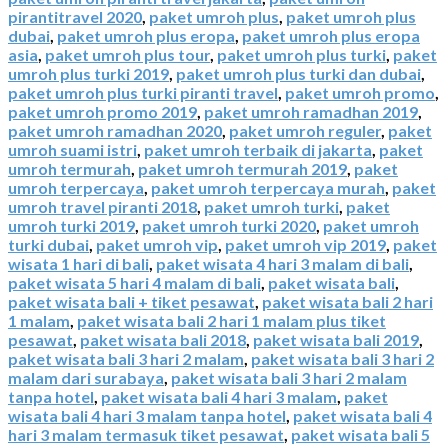
pirantitravel 2020
,
paket umroh plus
,
paket umroh plus
dubai
,
paket umroh plus eropa
,
paket umroh plus eropa
asia
,
paket umroh plus tour
,
paket umroh plus turki
,
paket
umroh plus turki 2019
,
paket umroh plus turki dan dubai
,
paket umroh plus turki piranti travel
,
paket umroh promo
,
paket umroh promo 2019
,
paket umroh ramadhan 2019
,
paket umroh ramadhan 2020
,
paket umroh reguler
,
paket
umroh suami istri
,
paket umroh terbaik di jakarta
,
paket
umroh termurah
,
paket umroh termurah 2019
,
paket
umroh terpercaya
,
paket umroh terpercaya murah
,
paket
umroh travel piranti 2018
,
paket umroh turki
,
paket
umroh turki 2019
,
paket umroh turki 2020
,
paket umroh
turki dubai
,
paket umroh vip
,
paket umroh vip 2019
,
paket
wisata 1 hari di bali
,
paket wisata 4 hari 3 malam di bali
,
paket wisata 5 hari 4 malam di bali
,
paket wisata bali
,
paket wisata bali + tiket pesawat
,
paket wisata bali 2 hari
1 malam
,
paket wisata bali 2 hari 1 malam plus tiket
pesawat
,
paket wisata bali 2018
,
paket wisata bali 2019
,
paket wisata bali 3 hari 2 malam
,
paket wisata bali 3 hari 2
malam dari surabaya
,
paket wisata bali 3 hari 2 malam
tanpa hotel
,
paket wisata bali 4 hari 3 malam
,
paket
wisata bali 4 hari 3 malam tanpa hotel
,
paket wisata bali 4
hari 3 malam termasuk tiket pesawat
,
paket wisata bali 5