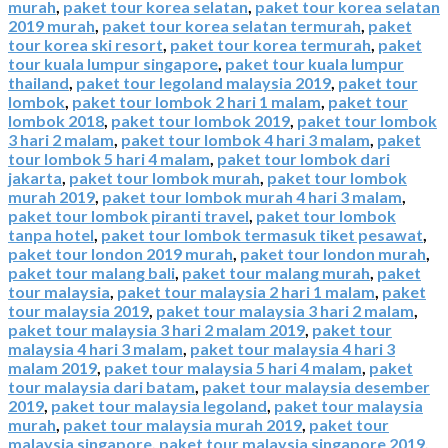
murah
,
paket tour korea selatan
,
paket tour korea selatan
2019 murah
,
paket tour korea selatan termurah
,
paket
tour korea ski resort
,
paket tour korea termurah
,
paket
tour kuala lumpur singapore
,
paket tour kuala lumpur
thailand
,
paket tour legoland malaysia 2019
,
paket tour
lombok
,
paket tour lombok 2 hari 1 malam
,
paket tour
lombok 2018
,
paket tour lombok 2019
,
paket tour lombok
3 hari 2 malam
,
paket tour lombok 4 hari 3 malam
,
paket
tour lombok 5 hari 4 malam
,
paket tour lombok dari
jakarta
,
paket tour lombok murah
,
paket tour lombok
murah 2019
,
paket tour lombok murah 4 hari 3 malam
,
paket tour lombok piranti travel
,
paket tour lombok
tanpa hotel
,
paket tour lombok termasuk tiket pesawat
,
paket tour london 2019 murah
,
paket tour london murah
,
paket tour malang bali
,
paket tour malang murah
,
paket
tour malaysia
,
paket tour malaysia 2 hari 1 malam
,
paket
tour malaysia 2019
,
paket tour malaysia 3 hari 2 malam
,
paket tour malaysia 3 hari 2 malam 2019
,
paket tour
malaysia 4 hari 3 malam
,
paket tour malaysia 4 hari 3
malam 2019
,
paket tour malaysia 5 hari 4 malam
,
paket
tour malaysia dari batam
,
paket tour malaysia desember
2019
,
paket tour malaysia legoland
,
paket tour malaysia
murah
,
paket tour malaysia murah 2019
,
paket tour
malaysia singapore
,
paket tour malaysia singapore 2019
,