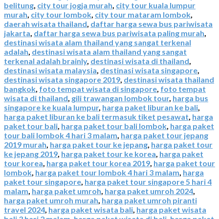
belitung
,
city tour jogja murah
,
city tour kuala lumpur
murah
,
city tour lombok
,
city tour mataram lombok
,
daerah wisata thailand
,
daftar harga sewa bus pariwisata
jakarta
,
daftar harga sewa bus pariwisata paling murah
,
destinasi wisata alam thailand yang sangat terkenal
adalah
,
destinasi wisata alam thailand yang sangat
terkenal adalah brainly
,
destinasi wisata di thailand
,
destinasi wisata malaysia
,
destinasi wisata singapore
,
destinasi wisata singapore 2019
,
destinasi wisata thailand
bangkok
,
foto tempat wisata di singapore
,
foto tempat
wisata di thailand
,
gili trawangan lombok tour
,
harga bus
singapore ke kuala lumpur
,
harga paket liburan ke bali
,
harga paket liburan ke bali termasuk tiket pesawat
,
harga
paket tour bali
,
harga paket tour bali lombok
,
harga paket
tour bali lombok 4 hari 3 malam
,
harga paket tour jepang
2019 murah
,
harga paket tour ke jepang
,
harga paket tour
ke jepang 2019
,
harga paket tour ke korea
,
harga paket
tour korea
,
harga paket tour korea 2019
,
harga paket tour
lombok
,
harga paket tour lombok 4 hari 3 malam
,
harga
paket tour singapore
,
harga paket tour singapore 5 hari 4
malam
,
harga paket umroh
,
harga paket umroh 2024
,
harga paket umroh murah
,
harga paket umroh piranti
travel 2024
,
harga paket wisata bali
,
harga paket wisata
bali 3 hari 2 malam
,
harga paket wisata di bali
,
harga paket