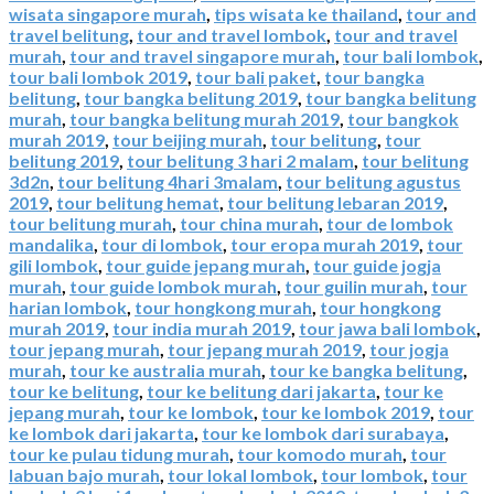
wisata singapore murah
,
tips wisata ke thailand
,
tour and
travel belitung
,
tour and travel lombok
,
tour and travel
murah
,
tour and travel singapore murah
,
tour bali lombok
,
tour bali lombok 2019
,
tour bali paket
,
tour bangka
belitung
,
tour bangka belitung 2019
,
tour bangka belitung
murah
,
tour bangka belitung murah 2019
,
tour bangkok
murah 2019
,
tour beijing murah
,
tour belitung
,
tour
belitung 2019
,
tour belitung 3 hari 2 malam
,
tour belitung
3d2n
,
tour belitung 4hari 3malam
,
tour belitung agustus
2019
,
tour belitung hemat
,
tour belitung lebaran 2019
,
tour belitung murah
,
tour china murah
,
tour de lombok
mandalika
,
tour di lombok
,
tour eropa murah 2019
,
tour
gili lombok
,
tour guide jepang murah
,
tour guide jogja
murah
,
tour guide lombok murah
,
tour guilin murah
,
tour
harian lombok
,
tour hongkong murah
,
tour hongkong
murah 2019
,
tour india murah 2019
,
tour jawa bali lombok
,
tour jepang murah
,
tour jepang murah 2019
,
tour jogja
murah
,
tour ke australia murah
,
tour ke bangka belitung
,
tour ke belitung
,
tour ke belitung dari jakarta
,
tour ke
jepang murah
,
tour ke lombok
,
tour ke lombok 2019
,
tour
ke lombok dari jakarta
,
tour ke lombok dari surabaya
,
tour ke pulau tidung murah
,
tour komodo murah
,
tour
labuan bajo murah
,
tour lokal lombok
,
tour lombok
,
tour