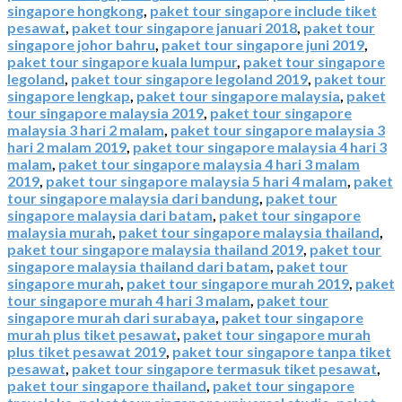
singapore hongkong
,
paket tour singapore include tiket
pesawat
,
paket tour singapore januari 2018
,
paket tour
singapore johor bahru
,
paket tour singapore juni 2019
,
paket tour singapore kuala lumpur
,
paket tour singapore
legoland
,
paket tour singapore legoland 2019
,
paket tour
singapore lengkap
,
paket tour singapore malaysia
,
paket
tour singapore malaysia 2019
,
paket tour singapore
malaysia 3 hari 2 malam
,
paket tour singapore malaysia 3
hari 2 malam 2019
,
paket tour singapore malaysia 4 hari 3
malam
,
paket tour singapore malaysia 4 hari 3 malam
2019
,
paket tour singapore malaysia 5 hari 4 malam
,
paket
tour singapore malaysia dari bandung
,
paket tour
singapore malaysia dari batam
,
paket tour singapore
malaysia murah
,
paket tour singapore malaysia thailand
,
paket tour singapore malaysia thailand 2019
,
paket tour
singapore malaysia thailand dari batam
,
paket tour
singapore murah
,
paket tour singapore murah 2019
,
paket
tour singapore murah 4 hari 3 malam
,
paket tour
singapore murah dari surabaya
,
paket tour singapore
murah plus tiket pesawat
,
paket tour singapore murah
plus tiket pesawat 2019
,
paket tour singapore tanpa tiket
pesawat
,
paket tour singapore termasuk tiket pesawat
,
paket tour singapore thailand
,
paket tour singapore