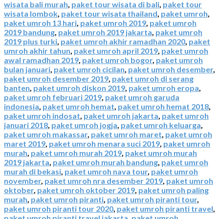
wisata bali murah
,
paket tour wisata di bali
,
paket tour
wisata lombok
,
paket tour wisata thailand
,
paket umroh
,
paket umroh 13 hari
,
paket umroh 2019
,
paket umroh
2019 bandung
,
paket umroh 2019 jakarta
,
paket umroh
2019 plus turki
,
paket umroh akhir ramadhan 2020
,
paket
umroh akhir tahun
,
paket umroh april 2019
,
paket umroh
awal ramadhan 2019
,
paket umroh bogor
,
paket umroh
bulan januari
,
paket umroh cicilan
,
paket umroh desember
,
paket umroh desember 2019
,
paket umroh di serang
banten
,
paket umroh diskon 2019
,
paket umroh eropa
,
paket umroh februari 2019
,
paket umroh garuda
indonesia
,
paket umroh hemat
,
paket umroh hemat 2018
,
paket umroh indosat
,
paket umroh jakarta
,
paket umroh
januari 2018
,
paket umroh jogja
,
paket umroh keluarga
,
paket umroh makassar
,
paket umroh maret
,
paket umroh
maret 2019
,
paket umroh menara suci 2019
,
paket umroh
murah
,
paket umroh murah 2019
,
paket umroh murah
2019 jakarta
,
paket umroh murah bandung
,
paket umroh
murah di bekasi
,
paket umroh nava tour
,
paket umroh
november
,
paket umroh nra desember 2019
,
paket umroh
oktober
,
paket umroh oktober 2019
,
paket umroh paling
murah
,
paket umroh piranti
,
paket umroh piranti tour
,
paket umroh piranti tour 2020
,
paket umroh piranti travel
,
paket umroh piranti travel jakarta
,
paket umroh