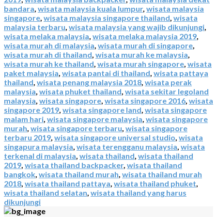
bandara
,
wisata malaysia kuala lumpur
,
wisata malaysia
singapore
,
wisata malaysia singapore thailand
,
wisata
malaysia terbaru
,
wisata malaysia yang wajib dikunjungi
,
wisata melaka malaysia
,
wisata melaka malaysia 2019
,
wisata murah di malaysia
,
wisata murah di singapore
,
wisata murah di thailand
,
wisata murah ke malaysia
,
wisata murah ke thailand
,
wisata murah singapore
,
wisata
paket malaysia
,
wisata pantai di thailand
,
wisata pattaya
thailand
,
wisata penang malaysia 2018
,
wisata perak
malaysia
,
wisata phuket thailand
,
wisata sekitar legoland
malaysia
,
wisata singapore
,
wisata singapore 2016
,
wisata
singapore 2019
,
wisata singapore land
,
wisata singapore
malam hari
,
wisata singapore malaysia
,
wisata singapore
murah
,
wisata singapore terbaru
,
wisata singapore
terbaru 2019
,
wisata singapore universal studio
,
wisata
singapura malaysia
,
wisata terengganu malaysia
,
wisata
terkenal di malaysia
,
wisata thailand
,
wisata thailand
2019
,
wisata thailand backpacker
,
wisata thailand
bangkok
,
wisata thailand murah
,
wisata thailand murah
2018
,
wisata thailand pattaya
,
wisata thailand phuket
,
wisata thailand selatan
,
wisata thailand yang harus
dikunjungi