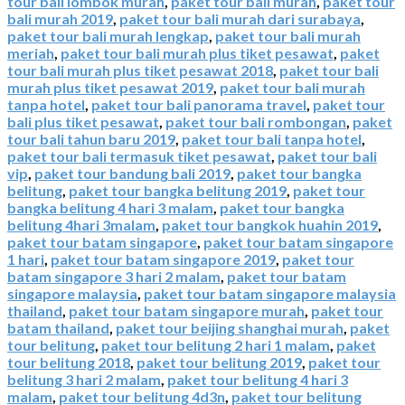
tour bali lombok murah
,
paket tour bali murah
,
paket tour
bali murah 2019
,
paket tour bali murah dari surabaya
,
paket tour bali murah lengkap
,
paket tour bali murah
meriah
,
paket tour bali murah plus tiket pesawat
,
paket
tour bali murah plus tiket pesawat 2018
,
paket tour bali
murah plus tiket pesawat 2019
,
paket tour bali murah
tanpa hotel
,
paket tour bali panorama travel
,
paket tour
bali plus tiket pesawat
,
paket tour bali rombongan
,
paket
tour bali tahun baru 2019
,
paket tour bali tanpa hotel
,
paket tour bali termasuk tiket pesawat
,
paket tour bali
vip
,
paket tour bandung bali 2019
,
paket tour bangka
belitung
,
paket tour bangka belitung 2019
,
paket tour
bangka belitung 4 hari 3 malam
,
paket tour bangka
belitung 4hari 3malam
,
paket tour bangkok huahin 2019
,
paket tour batam singapore
,
paket tour batam singapore
1 hari
,
paket tour batam singapore 2019
,
paket tour
batam singapore 3 hari 2 malam
,
paket tour batam
singapore malaysia
,
paket tour batam singapore malaysia
thailand
,
paket tour batam singapore murah
,
paket tour
batam thailand
,
paket tour beijing shanghai murah
,
paket
tour belitung
,
paket tour belitung 2 hari 1 malam
,
paket
tour belitung 2018
,
paket tour belitung 2019
,
paket tour
belitung 3 hari 2 malam
,
paket tour belitung 4 hari 3
malam
,
paket tour belitung 4d3n
,
paket tour belitung