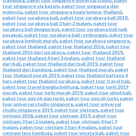
traveloka
,
paket tour singapore universal studio
,
paket
tour singapore via batam
,
paket tour singapura dan
malaysia
,
paket tour singapura kuala lumpur thailand
,
paket tour surabaya bali
,
paket tour surabaya bali 2019
,
paket tour surabaya bali 3 hari 2 malam
,
paket tour
surabaya bali dengan bus
,
paket tour surabaya bali naik
pesawat
,
paket tour surabaya bali rombongan
,
paket tour
surabaya lombok murah
,
paket tour surabaya singapore
,
paket tour thailand
,
paket tour thailand 2016
,
paket tour
thailand 2016 dari surabaya
,
paket tour thailand 2019
,
paket tour thailand 4 hari 3 malam
,
paket tour thailand
dari bali
,
paket tour thailand dari bali 2019
,
paket tour
thailand dari bandung
,
paket tour thailand murah
,
paket
tour thailand murah 2019
,
paket tour thailand pattaya 4
hari
,
paket tour thailand surabaya
,
paket tour travel bali
,
paket tour travel bangka belitung
,
paket tour turki 2019
murah
,
paket tour turki murah 2019
,
paket tour ubud bali
,
paket tour umroh dan turki
,
paket tour umroh turki
,
paket
tour universal studio singapore
,
paket tour universal
studio singapore 2019
,
paket tour vietnam
,
paket tour
vietnam 2018
,
paket tour vietnam 2019
,
paket tour
vietnam 3 hari 2 malam
,
paket tour vietnam 4 hari 3
malam
,
paket tour vietnam 5 hari 4 malam
,
paket tour
vietnam laos kamboja
,
paket tour wisata bali
,
paket tour