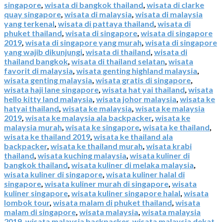
singapore
,
wisata di bangkok thailand
,
wisata di clarke
quay singapore
,
wisata di malaysia
,
wisata di malaysia
yang terkenal
,
wisata di pattaya thailand
,
wisata di
phuket thailand
,
wisata di singapore
,
wisata di singapore
2019
,
wisata di singapore yang murah
,
wisata di singapore
yang wajib dikunjungi
,
wisata di thailand
,
wisata di
thailand bangkok
,
wisata di thailand selatan
,
wisata
favorit di malaysia
,
wisata genting highland malaysia
,
wisata genting malaysia
,
wisata gratis di singapore
,
wisata haji lane singapore
,
wisata hat yai thailand
,
wisata
hello kitty land malaysia
,
wisata johor malaysia
,
wisata ke
hatyai thailand
,
wisata ke malaysia
,
wisata ke malaysia
2019
,
wisata ke malaysia ala backpacker
,
wisata ke
malaysia murah
,
wisata ke singapore
,
wisata ke thailand
,
wisata ke thailand 2019
,
wisata ke thailand ala
backpacker
,
wisata ke thailand murah
,
wisata krabi
thailand
,
wisata kuching malaysia
,
wisata kuliner di
bangkok thailand
,
wisata kuliner di melaka malaysia
,
wisata kuliner di singapore
,
wisata kuliner halal di
singapore
,
wisata kuliner murah di singapore
,
wisata
kuliner singapore
,
wisata kuliner singapore halal
,
wisata
lombok tour
,
wisata malam di phuket thailand
,
wisata
malam di singapore
,
wisata malaysia
,
wisata malaysia
2019
,
wisata malaysia backpacker
,
wisata malaysia dekat