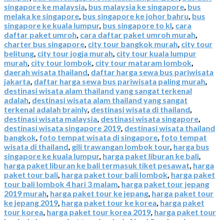
singapore ke malaysia
,
bus malaysia ke singapore
,
bus
melaka ke singapore
,
bus singapore ke johor bahru
,
bus
singapore ke kuala lumpur
,
bus singapore to kl
,
cara
daftar paket umroh
,
cara daftar paket umroh murah
,
charter bus singapore
,
city tour bangkok murah
,
city tour
belitung
,
city tour jogja murah
,
city tour kuala lumpur
murah
,
city tour lombok
,
city tour mataram lombok
,
daerah wisata thailand
,
daftar harga sewa bus pariwisata
jakarta
,
daftar harga sewa bus pariwisata paling murah
,
destinasi wisata alam thailand yang sangat terkenal
adalah
,
destinasi wisata alam thailand yang sangat
terkenal adalah brainly
,
destinasi wisata di thailand
,
destinasi wisata malaysia
,
destinasi wisata singapore
,
destinasi wisata singapore 2019
,
destinasi wisata thailand
bangkok
,
foto tempat wisata di singapore
,
foto tempat
wisata di thailand
,
gili trawangan lombok tour
,
harga bus
singapore ke kuala lumpur
,
harga paket liburan ke bali
,
harga paket liburan ke bali termasuk tiket pesawat
,
harga
paket tour bali
,
harga paket tour bali lombok
,
harga paket
tour bali lombok 4 hari 3 malam
,
harga paket tour jepang
2019 murah
,
harga paket tour ke jepang
,
harga paket tour
ke jepang 2019
,
harga paket tour ke korea
,
harga paket
tour korea
,
harga paket tour korea 2019
,
harga paket tour