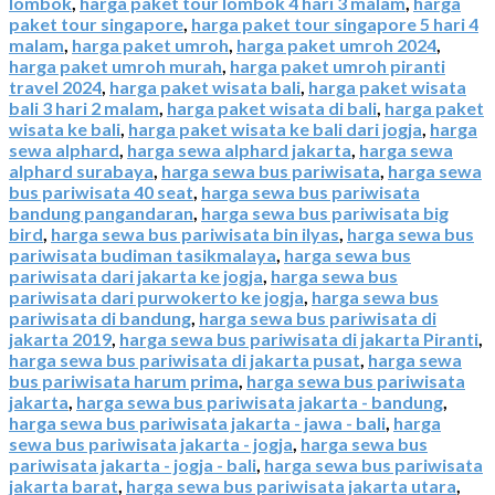
lombok
,
harga paket tour lombok 4 hari 3 malam
,
harga
paket tour singapore
,
harga paket tour singapore 5 hari 4
malam
,
harga paket umroh
,
harga paket umroh 2024
,
harga paket umroh murah
,
harga paket umroh piranti
travel 2024
,
harga paket wisata bali
,
harga paket wisata
bali 3 hari 2 malam
,
harga paket wisata di bali
,
harga paket
wisata ke bali
,
harga paket wisata ke bali dari jogja
,
harga
sewa alphard
,
harga sewa alphard jakarta
,
harga sewa
alphard surabaya
,
harga sewa bus pariwisata
,
harga sewa
bus pariwisata 40 seat
,
harga sewa bus pariwisata
bandung pangandaran
,
harga sewa bus pariwisata big
bird
,
harga sewa bus pariwisata bin ilyas
,
harga sewa bus
pariwisata budiman tasikmalaya
,
harga sewa bus
pariwisata dari jakarta ke jogja
,
harga sewa bus
pariwisata dari purwokerto ke jogja
,
harga sewa bus
pariwisata di bandung
,
harga sewa bus pariwisata di
jakarta 2019
,
harga sewa bus pariwisata di jakarta Piranti
,
harga sewa bus pariwisata di jakarta pusat
,
harga sewa
bus pariwisata harum prima
,
harga sewa bus pariwisata
jakarta
,
harga sewa bus pariwisata jakarta - bandung
,
harga sewa bus pariwisata jakarta - jawa - bali
,
harga
sewa bus pariwisata jakarta - jogja
,
harga sewa bus
pariwisata jakarta - jogja - bali
,
harga sewa bus pariwisata
jakarta barat
,
harga sewa bus pariwisata jakarta utara
,