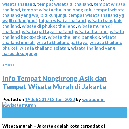
wisata thailand
,
tempat wisata di thailand
,
tempat wisata
thailand
,
tempat wisata thailand bangkok
,
tempat wisata
thailand yang wajib dikunjungi
,
tempat wisata thailand yg
wajib dikunjungi
,
tujuan wisata thailand
,
wisata bangkok
thailand
,
wisata di phuket thailand
,
wisata murah di
thailand
,
wisata pattaya thailand
,
wisata thailand
,
wisata
thailand backpacker
,
wisata thailand bangkok
,
wisata
thailand murah
,
wisata thailand pattaya
,
wisata thailand
phuket
,
wisata thailand selatan
,
wisata thailand yang
harus dikunjungi
Artikel
Info Tempat Nongkrong Asik dan
Tempat Wisata Murah di Jakarta
Posted on
19 Juli 2017
13 Juni 2022
by
webadmin
19
Jul
Wisata murah – Jakarta adalah kota terpadat di