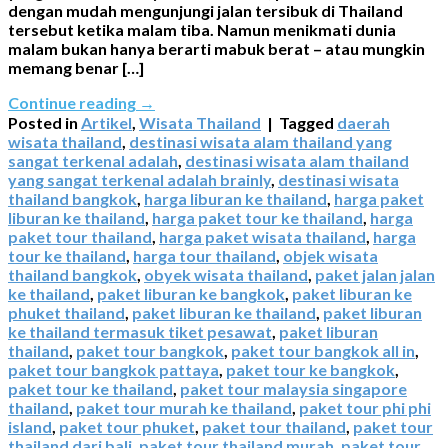
dengan mudah mengunjungi jalan tersibuk di Thailand
tersebut ketika malam tiba. Namun menikmati dunia
malam bukan hanya berarti mabuk berat – atau mungkin
memang benar […]
Continue reading
→
Posted in
Artikel
,
Wisata Thailand
|
Tagged
daerah
wisata thailand
,
destinasi wisata alam thailand yang
sangat terkenal adalah
,
destinasi wisata alam thailand
yang sangat terkenal adalah brainly
,
destinasi wisata
thailand bangkok
,
harga liburan ke thailand
,
harga paket
liburan ke thailand
,
harga paket tour ke thailand
,
harga
paket tour thailand
,
harga paket wisata thailand
,
harga
tour ke thailand
,
harga tour thailand
,
objek wisata
thailand bangkok
,
obyek wisata thailand
,
paket jalan jalan
ke thailand
,
paket liburan ke bangkok
,
paket liburan ke
phuket thailand
,
paket liburan ke thailand
,
paket liburan
ke thailand termasuk tiket pesawat
,
paket liburan
thailand
,
paket tour bangkok
,
paket tour bangkok all in
,
paket tour bangkok pattaya
,
paket tour ke bangkok
,
paket tour ke thailand
,
paket tour malaysia singapore
thailand
,
paket tour murah ke thailand
,
paket tour phi phi
island
,
paket tour phuket
,
paket tour thailand
,
paket tour
thailand dari bali
,
paket tour thailand murah
,
paket tour