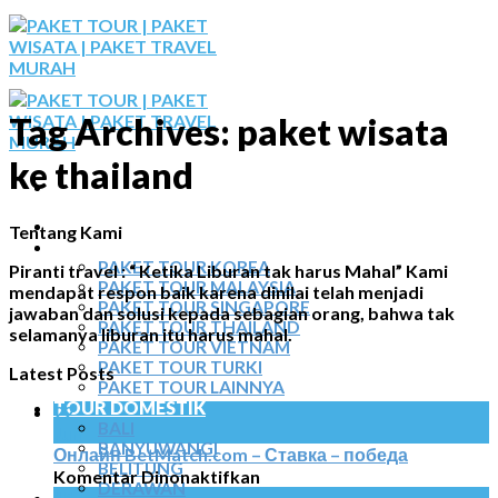
Skip
to
content
Tag Archives:
paket wisata
ke thailand
BERANDA
Tentang Kami
PAKET TOUR
PAKET TOUR KOREA
Piranti travel : “ Ketika Liburan tak harus Mahal” Kami
PAKET TOUR MALAYSIA
mendapat respon baik karena dinilai telah menjadi
PAKET TOUR SINGAPORE
jawaban dan solusi kepada sebagian orang, bahwa tak
PAKET TOUR THAILAND
selamanya liburan itu harus mahal.
PAKET TOUR VIETNAM
PAKET TOUR TURKI
Latest Posts
PAKET TOUR LAINNYA
TOUR DOMESTIK
22
BALI
Jun
BANYUWANGI
Онлайн BetMatch.com – Ставка – победа
BELITUNG
pada
Komentar Dinonaktifkan
DERAWAN
Онлайн
15