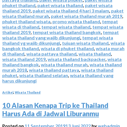
phuket thailand
,
paket wisata thailand
,
paket wisata
thailand 2019
,
paket wisata thailand 4 hari 3 malam
,
paket
wisata thailand murah
,
paket wisata thailand murah 2019
,
phuket thailand wisata
,
promo wisata thailand
,
tempat
wisata di thailand
,
tempat wisata thailand
,
tempat wisata
thailand 2019
,
tempat wisata thailand bangkok
,
tempat
wisata thailand yang wajib dikunjungi
,
tempat wisata
thailand yg wajib dikunjungi
,
tujuan wisata thailand
,
wisata
bangkok thailand
,
wisata di phuket thailand
,
wisata murah
di thailand
,
wisata pattaya thailand
,
wisata thailand
,
wisata thailand 2019
,
wisata thailand backpacker
,
wisata
thailand bangkok
,
wisata thailand murah
,
wisata thailand
murah 2018
,
wisata thailand pattaya
,
wisata thailand
phuket
,
wisata thailand selatan
,
wisata thailand yang
harus dikunjungi
Artikel
,
Wisata Thailand
10 Alasan Kenapa Trip ke Thailand
Harus Ada di Jadwal Liburanmu
Posted on
11 September 2019
13 Juni 2022
by
webadmin