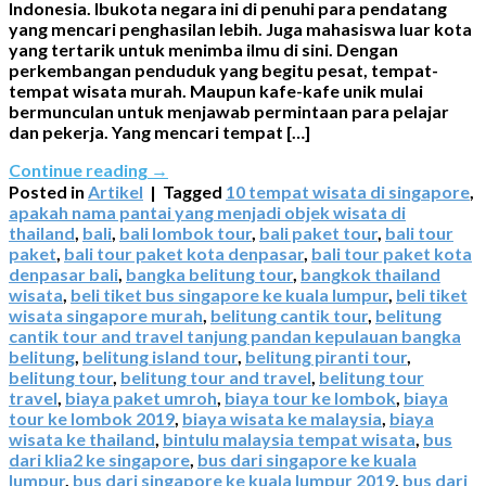
Indonesia. Ibukota negara ini di penuhi para pendatang
yang mencari penghasilan lebih. Juga mahasiswa luar kota
yang tertarik untuk menimba ilmu di sini. Dengan
perkembangan penduduk yang begitu pesat, tempat-
tempat wisata murah. Maupun kafe-kafe unik mulai
bermunculan untuk menjawab permintaan para pelajar
dan pekerja. Yang mencari tempat […]
Continue reading
→
Posted in
Artikel
|
Tagged
10 tempat wisata di singapore
,
apakah nama pantai yang menjadi objek wisata di
thailand
,
bali
,
bali lombok tour
,
bali paket tour
,
bali tour
paket
,
bali tour paket kota denpasar
,
bali tour paket kota
denpasar bali
,
bangka belitung tour
,
bangkok thailand
wisata
,
beli tiket bus singapore ke kuala lumpur
,
beli tiket
wisata singapore murah
,
belitung cantik tour
,
belitung
cantik tour and travel tanjung pandan kepulauan bangka
belitung
,
belitung island tour
,
belitung piranti tour
,
belitung tour
,
belitung tour and travel
,
belitung tour
travel
,
biaya paket umroh
,
biaya tour ke lombok
,
biaya
tour ke lombok 2019
,
biaya wisata ke malaysia
,
biaya
wisata ke thailand
,
bintulu malaysia tempat wisata
,
bus
dari klia2 ke singapore
,
bus dari singapore ke kuala
lumpur
,
bus dari singapore ke kuala lumpur 2019
,
bus dari