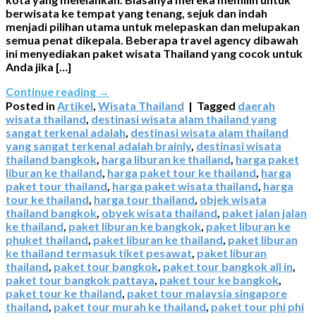
berwisata ke tempat yang tenang, sejuk dan indah
menjadi pilihan utama untuk melepaskan dan melupakan
semua penat dikepala. Beberapa travel agency dibawah
ini menyediakan paket wisata Thailand yang cocok untuk
Anda jika […]
Continue reading
→
Posted in
Artikel
,
Wisata Thailand
|
Tagged
daerah
wisata thailand
,
destinasi wisata alam thailand yang
sangat terkenal adalah
,
destinasi wisata alam thailand
yang sangat terkenal adalah brainly
,
destinasi wisata
thailand bangkok
,
harga liburan ke thailand
,
harga paket
liburan ke thailand
,
harga paket tour ke thailand
,
harga
paket tour thailand
,
harga paket wisata thailand
,
harga
tour ke thailand
,
harga tour thailand
,
objek wisata
thailand bangkok
,
obyek wisata thailand
,
paket jalan jalan
ke thailand
,
paket liburan ke bangkok
,
paket liburan ke
phuket thailand
,
paket liburan ke thailand
,
paket liburan
ke thailand termasuk tiket pesawat
,
paket liburan
thailand
,
paket tour bangkok
,
paket tour bangkok all in
,
paket tour bangkok pattaya
,
paket tour ke bangkok
,
paket tour ke thailand
,
paket tour malaysia singapore
thailand
,
paket tour murah ke thailand
,
paket tour phi phi