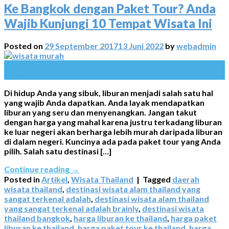
Ke Bangkok dengan Paket Tour? Anda
Wajib Kunjungi 10 Tempat Wisata Ini
Posted on
29 September 2017
13 Juni 2022
by
webadmin
29
Sep
Di hidup Anda yang sibuk, liburan menjadi salah satu hal
yang wajib Anda dapatkan. Anda layak mendapatkan
liburan yang seru dan menyenangkan. Jangan takut
dengan harga yang mahal karena justru terkadang liburan
ke luar negeri akan berharga lebih murah daripada liburan
di dalam negeri. Kuncinya ada pada paket tour yang Anda
pilih. Salah satu destinasi […]
Continue reading
→
Posted in
Artikel
,
Wisata Thailand
|
Tagged
daerah
wisata thailand
,
destinasi wisata alam thailand yang
sangat terkenal adalah
,
destinasi wisata alam thailand
yang sangat terkenal adalah brainly
,
destinasi wisata
thailand bangkok
,
harga liburan ke thailand
,
harga paket
liburan ke thailand
,
harga paket tour ke thailand
,
harga