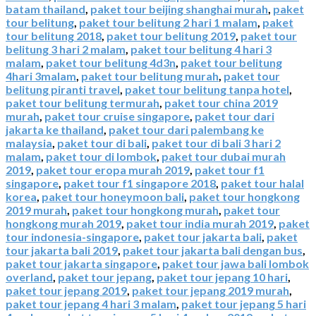
batam thailand
,
paket tour beijing shanghai murah
,
paket
tour belitung
,
paket tour belitung 2 hari 1 malam
,
paket
tour belitung 2018
,
paket tour belitung 2019
,
paket tour
belitung 3 hari 2 malam
,
paket tour belitung 4 hari 3
malam
,
paket tour belitung 4d3n
,
paket tour belitung
4hari 3malam
,
paket tour belitung murah
,
paket tour
belitung piranti travel
,
paket tour belitung tanpa hotel
,
paket tour belitung termurah
,
paket tour china 2019
murah
,
paket tour cruise singapore
,
paket tour dari
jakarta ke thailand
,
paket tour dari palembang ke
malaysia
,
paket tour di bali
,
paket tour di bali 3 hari 2
malam
,
paket tour di lombok
,
paket tour dubai murah
2019
,
paket tour eropa murah 2019
,
paket tour f1
singapore
,
paket tour f1 singapore 2018
,
paket tour halal
korea
,
paket tour honeymoon bali
,
paket tour hongkong
2019 murah
,
paket tour hongkong murah
,
paket tour
hongkong murah 2019
,
paket tour india murah 2019
,
paket
tour indonesia-singapore
,
paket tour jakarta bali
,
paket
tour jakarta bali 2019
,
paket tour jakarta bali dengan bus
,
paket tour jakarta singapore
,
paket tour jawa bali lombok
overland
,
paket tour jepang
,
paket tour jepang 10 hari
,
paket tour jepang 2019
,
paket tour jepang 2019 murah
,
paket tour jepang 4 hari 3 malam
,
paket tour jepang 5 hari