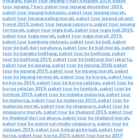
4 malam
,
paket tour jepang 5 hari 4 malam 2019
,
paket
tour jepang 7 hari
,
paket tour jepang desember 2019
,
paket tour jepang hokkaido
,
paket tour jepang murah
,
paket tour jepang paling murah
,
paket tour jepang piranti
travel 2019
,
paket tour jepang sapporo
,
paket tour jepang
termurah
,
paket tour jogja bali
,
paket tour jogja bali 2019
,
paket tour jogja murah
,
paket tour jogja murah 2019
,
paket tour kamboja vietnam
,
paket tour ke bali
,
paket
tour ke bali dari surabaya
,
paket tour ke bali murah
,
paket
tour ke bangka belitung
,
paket tour ke belitung
,
paket
tour ke belitung 2019
,
paket tour ke belitung dari jakarta
,
paket tour ke jepang
,
paket tour ke jepang 2018
,
paket
tour ke jepang 2019
,
paket tour ke jepang murah
,
paket
tour ke jepang termurah
,
paket tour ke korea
,
paket tour
ke korea 2019
,
paket tour ke korea selatan
,
paket tour ke
korea selatan 2019
,
paket tour ke lombok
,
paket tour ke
lombok 2019
,
paket tour ke malaka malaysia
,
paket tour
ke malaysia
,
paket tour ke malaysia 2019
,
paket tour ke
malaysia murah
,
paket tour ke singapore
,
paket tour ke
singapore murah
,
paket tour ke thailand 2019
,
paket tour
ke thailand dari surabaya
,
paket tour ke thailand murah
,
paket tour ke universal studio singapore
,
paket tour ke
vietnam 2019
,
paket tour keluarga ke bali
,
paket tour
korea
,
paket tour korea 2019
,
paket tour korea 2019