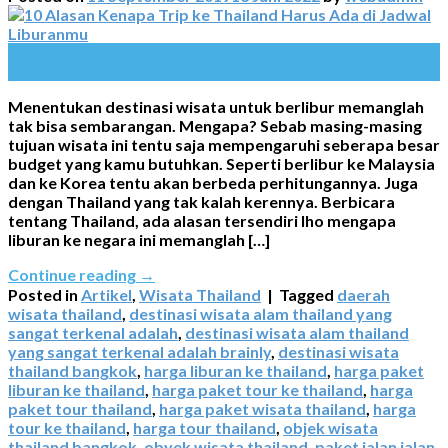
11
Sep
Menentukan destinasi wisata untuk berlibur memanglah
tak bisa sembarangan. Mengapa? Sebab masing-masing
tujuan wisata ini tentu saja mempengaruhi seberapa besar
budget yang kamu butuhkan. Seperti berlibur ke Malaysia
dan ke Korea tentu akan berbeda perhitungannya. Juga
dengan Thailand yang tak kalah kerennya. Berbicara
tentang Thailand, ada alasan tersendiri lho mengapa
liburan ke negara ini memanglah […]
Continue reading
→
Posted in
Artikel
,
Wisata Thailand
|
Tagged
daerah
wisata thailand
,
destinasi wisata alam thailand yang
sangat terkenal adalah
,
destinasi wisata alam thailand
yang sangat terkenal adalah brainly
,
destinasi wisata
thailand bangkok
,
harga liburan ke thailand
,
harga paket
liburan ke thailand
,
harga paket tour ke thailand
,
harga
paket tour thailand
,
harga paket wisata thailand
,
harga
tour ke thailand
,
harga tour thailand
,
objek wisata
thailand bangkok
,
obyek wisata thailand
,
paket jalan jalan