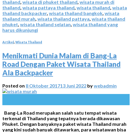
thailand
,
wisata di phuket thailand
,
wisata murah di
thailand
,
wisata pattaya thailand
,
wisata thailand
,
wisata
thailand backpacker
,
wisata thailand bangkok
,
wisata
thailand murah
,
wisata thailand pattaya
,
wisata thailand
phuket
,
wisata thailand selatan
,
wisata thailand yang
harus dikunjungi
Artikel
,
Wisata Thailand
Menikmati Dunia Malam di Bang-La
Road Dengan Paket Wisata Thailand
Ala Backpacker
Posted on
8 Oktober 2017
13 Juni 2022
by
webadmin
08
Okt
Bang-La Road merupakan salah satu tempat wisata
terkenal di Thailand yang tepatnya berada dikawasan
Phuket. Dengan banyaknya paket wisata Thailand murah
yang kini sudah banyak ditawarkan, para wisatawan bisa