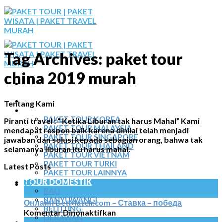
Skip
to
content
Tag Archives:
paket tour
china 2019 murah
BERANDA
Tentang Kami
PAKET TOUR
PAKET TOUR KOREA
Piranti travel : “ Ketika Liburan tak harus Mahal” Kami
PAKET TOUR MALAYSIA
mendapat respon baik karena dinilai telah menjadi
PAKET TOUR SINGAPORE
jawaban dan solusi kepada sebagian orang, bahwa tak
PAKET TOUR THAILAND
selamanya liburan itu harus mahal.
PAKET TOUR VIETNAM
PAKET TOUR TURKI
Latest Posts
PAKET TOUR LAINNYA
TOUR DOMESTIK
22
BALI
Jun
BANYUWANGI
Онлайн BetMatch.com – Ставка – победа
BELITUNG
pada
Komentar Dinonaktifkan
DERAWAN
Онлайн
15