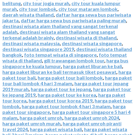
belitung
,
city tour jogja murah
,
city tour kuala lumpur
murah
,
city tour lombok
,
city tour mataram lombok
,
daerah wisata thailand
,
daftar harga sewa bus pariwisata
jakarta
,
daftar harga sewa bus pariwisata paling murah
,
destinasi wisata alam thailand yang sangat terkenal
adalah
,
destinasi wisata alam thailand yang sangat
terkenal adalah brainly
,
destinasi wisata di thailand
,
destinasi wisata malaysia
,
destinasi wisata singapore
,
destinasi wisata singapore 2019
,
destinasi wisata thailand
bangkok
,
foto tempat wisata di singapore
,
foto tempat
wisata di thailand
,
gili trawangan lombok tour
,
harga bus
singapore ke kuala lumpur
,
harga paket liburan ke bali
,
harga paket liburan ke bali termasuk tiket pesawat
,
harga
paket tour bali
,
harga paket tour bali lombok
,
harga paket
tour bali lombok 4 hari 3 malam
,
harga paket tour jepang
2019 murah
,
harga paket tour ke jepang
,
harga paket tour
ke jepang 2019
,
harga paket tour ke korea
,
harga paket
tour korea
,
harga paket tour korea 2019
,
harga paket tour
lombok
,
harga paket tour lombok 4 hari 3 malam
,
harga
paket tour singapore
,
harga paket tour singapore 5 hari 4
malam
,
harga paket umroh
,
harga paket umroh 2024
,
harga paket umroh murah
,
harga paket umroh piranti
travel 2024
,
harga paket wisata bali
,
harga paket wisata
bali 3 hari 2 malam
,
harga paket wisata di bali
,
harga paket