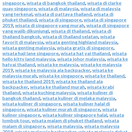
singapore
,
wisata di bangkok thailand
,
wisata di clarke
quay singapore
,
wisata di malaysia
,
wisata di malaysia
yang terkenal
,
wisata di pattaya thailand
,
wisata di
phuket thailand
,
wisata di singapore
,
wisata di singapore
2019
,
wisata di singapore yang murah
,
wisata di singapore
yang wajib dikunjungi
,
wisata di thailand
,
wisata di
thailand bangkok
,
wisata di thailand selatan
,
wisata
favorit di malaysia
,
wisata genting highland malaysia
,
wisata genting malaysia
,
wisata gratis di singapore
,
wisata haji lane singapore
,
wisata hat yai thailand
,
wisata
hello kitty land malaysia
,
wisata johor malaysia
,
wisata ke
hatyai thailand
,
wisata ke malaysia
,
wisata ke malaysia
2019
,
wisata ke malaysia ala backpacker
,
wisata ke
malaysia murah
,
wisata ke singapore
,
wisata ke thailand
,
wisata ke thailand 2019
,
wisata ke thailand ala
backpacker
,
wisata ke thailand murah
,
wisata krabi
thailand
,
wisata kuching malaysia
,
wisata kuliner di
bangkok thailand
,
wisata kuliner di melaka malaysia
,
wisata kuliner di singapore
,
wisata kuliner halal di
singapore
,
wisata kuliner murah di singapore
,
wisata
kuliner singapore
,
wisata kuliner singapore halal
,
wisata
lombok tour
,
wisata malam di phuket thailand
,
wisata
malam di singapore
,
wisata malaysia
,
wisata malaysia
2019
,
wisata malaysia backpacker
,
wisata malaysia dekat