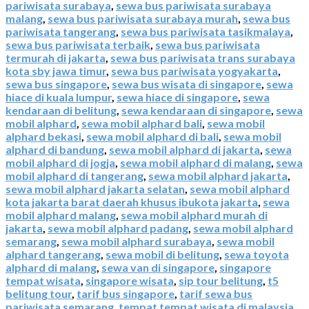
pariwisata surabaya
,
sewa bus pariwisata surabaya
malang
,
sewa bus pariwisata surabaya murah
,
sewa bus
pariwisata tangerang
,
sewa bus pariwisata tasikmalaya
,
sewa bus pariwisata terbaik
,
sewa bus pariwisata
termurah di jakarta
,
sewa bus pariwisata trans surabaya
kota sby jawa timur
,
sewa bus pariwisata yogyakarta
,
sewa bus singapore
,
sewa bus wisata di singapore
,
sewa
hiace di kuala lumpur
,
sewa hiace di singapore
,
sewa
kendaraan di belitung
,
sewa kendaraan di singapore
,
sewa
mobil alphard
,
sewa mobil alphard bali
,
sewa mobil
alphard bekasi
,
sewa mobil alphard di bali
,
sewa mobil
alphard di bandung
,
sewa mobil alphard di jakarta
,
sewa
mobil alphard di jogja
,
sewa mobil alphard di malang
,
sewa
mobil alphard di tangerang
,
sewa mobil alphard jakarta
,
sewa mobil alphard jakarta selatan
,
sewa mobil alphard
kota jakarta barat daerah khusus ibukota jakarta
,
sewa
mobil alphard malang
,
sewa mobil alphard murah di
jakarta
,
sewa mobil alphard padang
,
sewa mobil alphard
semarang
,
sewa mobil alphard surabaya
,
sewa mobil
alphard tangerang
,
sewa mobil di belitung
,
sewa toyota
alphard di malang
,
sewa van di singapore
,
singapore
tempat wisata
,
singapore wisata
,
sip tour belitung
,
t5
belitung tour
,
tarif bus singapore
,
tarif sewa bus
pariwisata semarang
,
tempat tempat wisata di malaysia
,