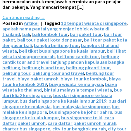
bermunculan untuk menjawab permintaan para pelajar
dan pekerja. Yang mencari tempat […]
Continue reading
→
Posted in
Artikel
|
Tagged
10 tempat wisata di singapore
,
apakah nama pantai yang menjadi objek wisata di
thailand
,
bali
,
bali lombok tour
,
bali paket tour
,
bali tour
paket
,
bali tour paket kota denpasar
,
bali tour paket kota
denpasar bali
,
bangka belitung tour
,
bangkok thailand
wisata
,
beli tiket bus singapore ke kuala lumpur
,
beli tiket
wisata singapore murah
,
belitung cantik tour
,
belitung
cantik tour and travel tanjung pandan kepulauan bangka
belitung
,
belitung island tour
,
belitung piranti tour
,
belitung tour
,
belitung tour and travel
,
belitung tour
travel
,
biaya paket umroh
,
biaya tour ke lombok
,
biaya
tour ke lombok 2019
,
biaya wisata ke malaysia
,
biaya
wisata ke thailand
,
bintulu malaysia tempat wisata
,
bus
dari klia2 ke singapore
,
bus dari singapore ke kuala
lumpur
,
bus dari singapore ke kuala lumpur 2019
,
bus dari
singapore ke malaysia
,
bus malaysia ke singapore
,
bus
melaka ke singapore
,
bus singapore ke johor bahru
,
bus
singapore ke kuala lumpur
,
bus singapore to kl
,
cara
daftar paket umroh
,
cara daftar paket umroh murah
,
charter bus singapore
,
city tour bangkok murah
,
city tour