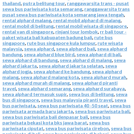
thailand
,
putra belitung tour
,
ranggawarsita trans - pusat
sewa bus pariwisata kota semarang
,
ranggawarsita trans
pusat sewa bus pariwisata kota semarang jawa tengah
,
rental alphard malang
,
rental mobil alphard di malang
,
rental mobil di belitung
,
rental mobil wisata di singapore
,
rental van di singapore
,
rinjani tour lombok
,
rr bali tour -
paket wisata bali kabupaten badung bali
,
rute bus
singapore
,
rute bus singapore kula lumpur
,
rute wisata
malaysia
,
sewa alphard
,
sewa alphard bali
,
sewa alphard
bandung
,
sewa alphard blue bird
,
sewa alphard di bali
,
sewa alphard di bandung
,
sewa alphard di malang
,
sewa
alphard jakarta
,
sewa alphard jakarta selatan
,
sewa
alphard jogja
,
sewa alphard ke bandung
,
sewa alphard
malang
,
sewa alphard malang kota
,
sewa alphard murah
,
sewa alphard murah di malang
,
sewa alphard piranti
travel
,
sewa alphard semarang
,
sewa alphard surabaya
,
sewa alphard termasuk supir
,
sewa bus di belitung
,
sewa
bus di singapore
,
sewa bus malaysia piranti travel
,
sewa
bus pariwisata
,
sewa bus pariwisata 40 -50 seat
,
sewa bus
pariwisata armada baru jakarta
,
sewa bus pariwisata bali
,
sewa bus pariwisata bali denpasar bali
,
sewa bus
pariwisata bekasi kota bks jawa barat
,
sewa bus
pariwisata ciputat
,
sewa bus pariwisata cirebon
,
sewa bus
pariwisata di bali
,
sewa bus pariwisata di bekasi
,
sewa bus