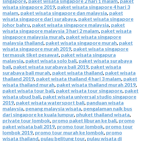
singapore
,
paket wisata singapore 2 hari 1 malam
,
paket
wisata singapore 2019
,
paket wisata singapore 4 hari 3
malam
,
paket wisata singapore dan malaysia
,
paket
wisata singapore dari surabaya
,
paket wisata singapore
johor bahru
,
paket wisata singapore malaysia
,
paket
wisata singapore malaysia 3 hari 2 malam
,
paket wisata
singapore malaysia murah
,
paket wisata singapore
malaysia thailand
,
paket wisata singapore murah
,
paket
wisata singapore murah 2019
,
paket wisata singapore
termasuk tiket pesawat
,
paket wisata singapura
malaysia
,
paket wisata solo bali
,
paket wisata surabaya
bali
,
paket wisata surabaya bali 2019
,
paket wisata
surabaya bali murah
,
paket wisata thailand
,
paket wisata
thailand 2019
,
paket wisata thailand 4 hari 3 malam
,
paket
wisata thailand murah
,
paket wisata thailand murah 2019
,
paket wisata tour bali
,
paket wisata tour singapore
,
paket
wisata ubud bali
,
paket wisata universal studio singapore
2019
,
paket wisata watersport bali
,
panduan wisata
malaysia
,
penang malaysia wisata
,
pengalaman naik bus
dari singapore ke kuala lumpur
,
phuket thailand wisata
,
private tour lombok
,
promo paket liburan ke bali
,
promo
paket wisata bali 2019
,
promo tour lombok
,
promo tour
lombok 2019
,
promo tour murah ke lombok
,
promo
wisata thailand
,
pulau belitung tour
,
pulau wisata di