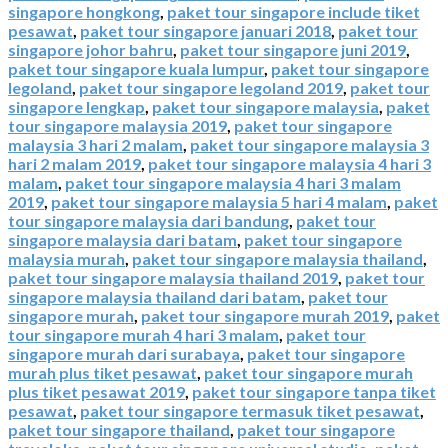
singapore hongkong
,
paket tour singapore include tiket
pesawat
,
paket tour singapore januari 2018
,
paket tour
singapore johor bahru
,
paket tour singapore juni 2019
,
paket tour singapore kuala lumpur
,
paket tour singapore
legoland
,
paket tour singapore legoland 2019
,
paket tour
singapore lengkap
,
paket tour singapore malaysia
,
paket
tour singapore malaysia 2019
,
paket tour singapore
malaysia 3 hari 2 malam
,
paket tour singapore malaysia 3
hari 2 malam 2019
,
paket tour singapore malaysia 4 hari 3
malam
,
paket tour singapore malaysia 4 hari 3 malam
2019
,
paket tour singapore malaysia 5 hari 4 malam
,
paket
tour singapore malaysia dari bandung
,
paket tour
singapore malaysia dari batam
,
paket tour singapore
malaysia murah
,
paket tour singapore malaysia thailand
,
paket tour singapore malaysia thailand 2019
,
paket tour
singapore malaysia thailand dari batam
,
paket tour
singapore murah
,
paket tour singapore murah 2019
,
paket
tour singapore murah 4 hari 3 malam
,
paket tour
singapore murah dari surabaya
,
paket tour singapore
murah plus tiket pesawat
,
paket tour singapore murah
plus tiket pesawat 2019
,
paket tour singapore tanpa tiket
pesawat
,
paket tour singapore termasuk tiket pesawat
,
paket tour singapore thailand
,
paket tour singapore