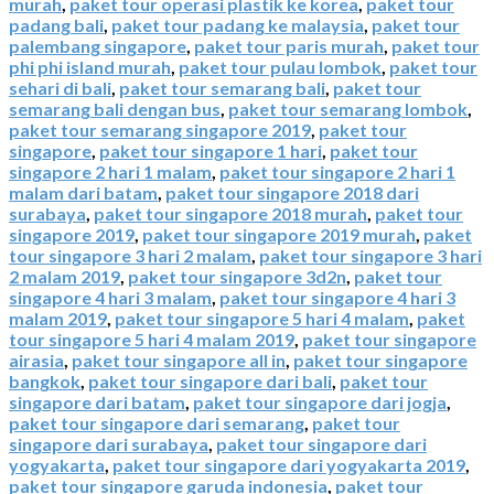
murah
,
paket tour operasi plastik ke korea
,
paket tour
padang bali
,
paket tour padang ke malaysia
,
paket tour
palembang singapore
,
paket tour paris murah
,
paket tour
phi phi island murah
,
paket tour pulau lombok
,
paket tour
sehari di bali
,
paket tour semarang bali
,
paket tour
semarang bali dengan bus
,
paket tour semarang lombok
,
paket tour semarang singapore 2019
,
paket tour
singapore
,
paket tour singapore 1 hari
,
paket tour
singapore 2 hari 1 malam
,
paket tour singapore 2 hari 1
malam dari batam
,
paket tour singapore 2018 dari
surabaya
,
paket tour singapore 2018 murah
,
paket tour
singapore 2019
,
paket tour singapore 2019 murah
,
paket
tour singapore 3 hari 2 malam
,
paket tour singapore 3 hari
2 malam 2019
,
paket tour singapore 3d2n
,
paket tour
singapore 4 hari 3 malam
,
paket tour singapore 4 hari 3
malam 2019
,
paket tour singapore 5 hari 4 malam
,
paket
tour singapore 5 hari 4 malam 2019
,
paket tour singapore
airasia
,
paket tour singapore all in
,
paket tour singapore
bangkok
,
paket tour singapore dari bali
,
paket tour
singapore dari batam
,
paket tour singapore dari jogja
,
paket tour singapore dari semarang
,
paket tour
singapore dari surabaya
,
paket tour singapore dari
yogyakarta
,
paket tour singapore dari yogyakarta 2019
,
paket tour singapore garuda indonesia
,
paket tour