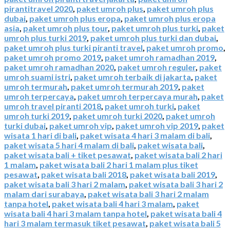
pirantitravel 2020
,
paket umroh plus
,
paket umroh plus
dubai
,
paket umroh plus eropa
,
paket umroh plus eropa
asia
,
paket umroh plus tour
,
paket umroh plus turki
,
paket
umroh plus turki 2019
,
paket umroh plus turki dan dubai
,
paket umroh plus turki piranti travel
,
paket umroh promo
,
paket umroh promo 2019
,
paket umroh ramadhan 2019
,
paket umroh ramadhan 2020
,
paket umroh reguler
,
paket
umroh suami istri
,
paket umroh terbaik di jakarta
,
paket
umroh termurah
,
paket umroh termurah 2019
,
paket
umroh terpercaya
,
paket umroh terpercaya murah
,
paket
umroh travel piranti 2018
,
paket umroh turki
,
paket
umroh turki 2019
,
paket umroh turki 2020
,
paket umroh
turki dubai
,
paket umroh vip
,
paket umroh vip 2019
,
paket
wisata 1 hari di bali
,
paket wisata 4 hari 3 malam di bali
,
paket wisata 5 hari 4 malam di bali
,
paket wisata bali
,
paket wisata bali + tiket pesawat
,
paket wisata bali 2 hari
1 malam
,
paket wisata bali 2 hari 1 malam plus tiket
pesawat
,
paket wisata bali 2018
,
paket wisata bali 2019
,
paket wisata bali 3 hari 2 malam
,
paket wisata bali 3 hari 2
malam dari surabaya
,
paket wisata bali 3 hari 2 malam
tanpa hotel
,
paket wisata bali 4 hari 3 malam
,
paket
wisata bali 4 hari 3 malam tanpa hotel
,
paket wisata bali 4
hari 3 malam termasuk tiket pesawat
,
paket wisata bali 5