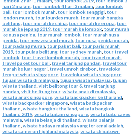
lombok 2 hari 1 malam
,
tour lombok 2019
,
tour lombok 3
hari 2 malam
,
tour lombok 4 hari 3 malam
,
tour lombok
bali
,
tour lombok murah
,
tour lombok senggigi
,
tour
london murah
,
tour lourdes murah
,
tour murah bangka
belitung
,
tour murah ke china
,
tour murah ke eropa
,
tour
murah ke jepang 2019
,
tour murah ke lombok
,
tour murah
ke nusa penida
,
tour murah lombok
,
tour murah nusa
penida
,
tour new zealand murah
,
tour nusa penida murah
,
tour padang murah
,
tour paket bali
,
tour paris murah
2019
,
tour pulau belitung
,
tour sydney murah
,
tour travel
lombok
,
tour travel lombok murah
,
tour travel murah
,
travel paket tour bali
,
travel tanjung pandan
,
travel tour
murah ke luar negeri
,
travel umroh cirebon
,
traveloka
tempat wisata singapore
,
traveloka wisata singapore
,
tujuan wisata di malaysia
,
tujuan wisata malaysia
,
tujuan
wisata thailand
,
visit belitong tour & travel tanjung
pandan
,
visit belitung tour
,
wisata anak di malaysia
,
wisata anak singapore
,
wisata backpacker ke thailand
,
wisata backpacker singapore
,
wisata backpacker
thailand
,
wisata bangkok thailand
,
wisata bangkok
thailand 2019
,
wisata batam singapore
,
wisata batu caves
malaysia
,
wisata belanja di thailand
,
wisata belanja
thailand
,
wisata budaya malaysia yang terkenal adalah
,
wisata cameron highland malaysia
,
wisata chinatown