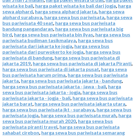
wisata ke bali
,
harga paket wisata ke bali dari jogja
,
harga
sewa alphard
,
harga sewa alphard jakarta
,
harga sewa
alphard surabaya
,
harga sewa bus pariwisata
,
harga sewa
bus pariwisata 40 seat
,
harga sewa bus pariwisata
bandung pangandaran
,
harga sewa bus pariwisata big
bird
,
harga sewa bus pariwisata bin ilyas
,
harga sewa bus
pariwisata budiman tasikmalaya
,
harga sewa bus
pariwisata dari jakarta ke jogja
,
harga sewa bus
pariwisata dari purwokerto ke jogja
,
harga sewa bus
pariwisata di bandung
,
harga sewa bus pariwisata di
jakarta 2019
,
harga sewa bus pariwisata di jakarta Piranti
,
harga sewa bus pariwisata di jakarta pusat
,
harga sewa
bus pariwisata harum prima
,
harga sewa bus pariwisata
jakarta
,
harga sewa bus pariwisata jakarta - bandung
,
harga sewa bus pariwisata jakarta - jawa - bali
,
harga
sewa bus pariwisata jakarta - jogja
,
harga sewa bus
pariwisata jakarta - jogja - bali
,
harga sewa bus pariwisata
jakarta barat
,
harga sewa bus pariwisata jakarta utara
,
harga sewa bus pariwisata jkt - surabaya
,
harga sewa bus
pariwisata jogja
,
harga sewa bus pariwisata murah
,
harga
sewa bus pariwisata murah 2020
,
harga sewa bus
pariwisata piranti travel
,
harga sewa bus pariwisata
sahabat cirebon
,
harga sewa bus pariwisata semarang