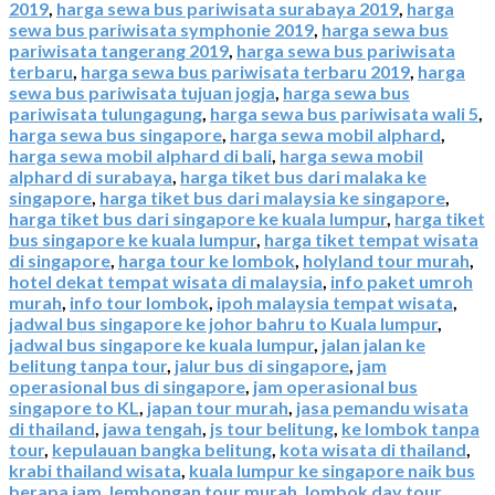
2019
,
harga sewa bus pariwisata surabaya 2019
,
harga
sewa bus pariwisata symphonie 2019
,
harga sewa bus
pariwisata tangerang 2019
,
harga sewa bus pariwisata
terbaru
,
harga sewa bus pariwisata terbaru 2019
,
harga
sewa bus pariwisata tujuan jogja
,
harga sewa bus
pariwisata tulungagung
,
harga sewa bus pariwisata wali 5
,
harga sewa bus singapore
,
harga sewa mobil alphard
,
harga sewa mobil alphard di bali
,
harga sewa mobil
alphard di surabaya
,
harga tiket bus dari malaka ke
singapore
,
harga tiket bus dari malaysia ke singapore
,
harga tiket bus dari singapore ke kuala lumpur
,
harga tiket
bus singapore ke kuala lumpur
,
harga tiket tempat wisata
di singapore
,
harga tour ke lombok
,
holyland tour murah
,
hotel dekat tempat wisata di malaysia
,
info paket umroh
murah
,
info tour lombok
,
ipoh malaysia tempat wisata
,
jadwal bus singapore ke johor bahru to Kuala lumpur
,
jadwal bus singapore ke kuala lumpur
,
jalan jalan ke
belitung tanpa tour
,
jalur bus di singapore
,
jam
operasional bus di singapore
,
jam operasional bus
singapore to KL
,
japan tour murah
,
jasa pemandu wisata
di thailand
,
jawa tengah
,
js tour belitung
,
ke lombok tanpa
tour
,
kepulauan bangka belitung
,
kota wisata di thailand
,
krabi thailand wisata
,
kuala lumpur ke singapore naik bus
berapa jam
,
lembongan tour murah
,
lombok day tour
,