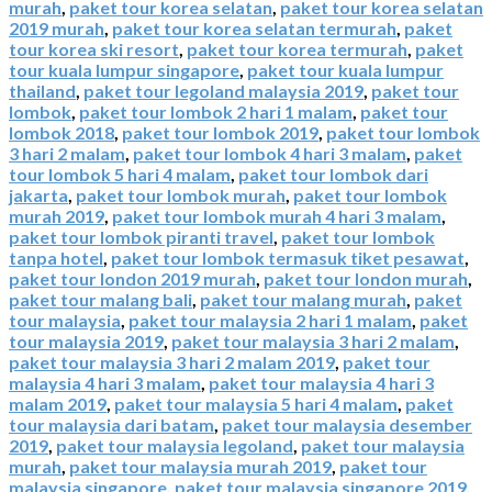
murah
,
paket tour korea selatan
,
paket tour korea selatan
2019 murah
,
paket tour korea selatan termurah
,
paket
tour korea ski resort
,
paket tour korea termurah
,
paket
tour kuala lumpur singapore
,
paket tour kuala lumpur
thailand
,
paket tour legoland malaysia 2019
,
paket tour
lombok
,
paket tour lombok 2 hari 1 malam
,
paket tour
lombok 2018
,
paket tour lombok 2019
,
paket tour lombok
3 hari 2 malam
,
paket tour lombok 4 hari 3 malam
,
paket
tour lombok 5 hari 4 malam
,
paket tour lombok dari
jakarta
,
paket tour lombok murah
,
paket tour lombok
murah 2019
,
paket tour lombok murah 4 hari 3 malam
,
paket tour lombok piranti travel
,
paket tour lombok
tanpa hotel
,
paket tour lombok termasuk tiket pesawat
,
paket tour london 2019 murah
,
paket tour london murah
,
paket tour malang bali
,
paket tour malang murah
,
paket
tour malaysia
,
paket tour malaysia 2 hari 1 malam
,
paket
tour malaysia 2019
,
paket tour malaysia 3 hari 2 malam
,
paket tour malaysia 3 hari 2 malam 2019
,
paket tour
malaysia 4 hari 3 malam
,
paket tour malaysia 4 hari 3
malam 2019
,
paket tour malaysia 5 hari 4 malam
,
paket
tour malaysia dari batam
,
paket tour malaysia desember
2019
,
paket tour malaysia legoland
,
paket tour malaysia
murah
,
paket tour malaysia murah 2019
,
paket tour
malaysia singapore
,
paket tour malaysia singapore 2019
,