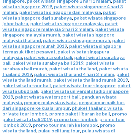
singapore
,
paket wisata singapore 2 hari 1 malam
,
paket
wisata singapore 2019
,
paket wisata singapore 4 hari 3
malam
,
paket wisata singapore dan malaysia
,
paket
wisata singapore dari surabaya
,
paket wisata singapore
johor bahru
,
paket wisata singapore malaysia
,
paket
wisata singapore malaysia 3 hari 2 malam
,
paket wisata
singapore malaysia murah
,
paket wisata singapore
malaysia thailand
,
paket wisata singapore murah
,
paket
wisata singapore murah 2019
,
paket wisata singapore
termasuk tiket pesawat
,
paket wisata singapura
malaysia
,
paket wisata solo bali
,
paket wisata surabaya
bali
,
paket wisata surabaya bali 2019
,
paket wisata
surabaya bali murah
,
paket wisata thailand
,
paket wisata
thailand 2019
,
paket wisata thailand 4 hari 3 malam
,
paket
wisata thailand murah
,
paket wisata thailand murah 2019
,
paket wisata tour bali
,
paket wisata tour singapore
,
paket
wisata ubud bali
,
paket wisata universal studio singapore
2019
,
paket wisata watersport bali
,
panduan wisata
malaysia
,
penang malaysia wisata
,
pengalaman naik bus
dari singapore ke kuala lumpur
,
phuket thailand wisata
,
private tour lombok
,
promo paket liburan ke bali
,
promo
paket wisata bali 2019
,
promo tour lombok
,
promo tour
lombok 2019
,
promo tour murah ke lombok
,
promo
wisata thailand
,
pulau belitung tour
,
pulau wisata di