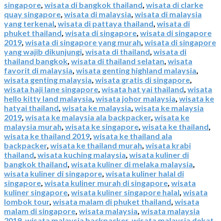
singapore
,
wisata di bangkok thailand
,
wisata di clarke
quay singapore
,
wisata di malaysia
,
wisata di malaysia
yang terkenal
,
wisata di pattaya thailand
,
wisata di
phuket thailand
,
wisata di singapore
,
wisata di singapore
2019
,
wisata di singapore yang murah
,
wisata di singapore
yang wajib dikunjungi
,
wisata di thailand
,
wisata di
thailand bangkok
,
wisata di thailand selatan
,
wisata
favorit di malaysia
,
wisata genting highland malaysia
,
wisata genting malaysia
,
wisata gratis di singapore
,
wisata haji lane singapore
,
wisata hat yai thailand
,
wisata
hello kitty land malaysia
,
wisata johor malaysia
,
wisata ke
hatyai thailand
,
wisata ke malaysia
,
wisata ke malaysia
2019
,
wisata ke malaysia ala backpacker
,
wisata ke
malaysia murah
,
wisata ke singapore
,
wisata ke thailand
,
wisata ke thailand 2019
,
wisata ke thailand ala
backpacker
,
wisata ke thailand murah
,
wisata krabi
thailand
,
wisata kuching malaysia
,
wisata kuliner di
bangkok thailand
,
wisata kuliner di melaka malaysia
,
wisata kuliner di singapore
,
wisata kuliner halal di
singapore
,
wisata kuliner murah di singapore
,
wisata
kuliner singapore
,
wisata kuliner singapore halal
,
wisata
lombok tour
,
wisata malam di phuket thailand
,
wisata
malam di singapore
,
wisata malaysia
,
wisata malaysia
2019
,
wisata malaysia backpacker
,
wisata malaysia dekat