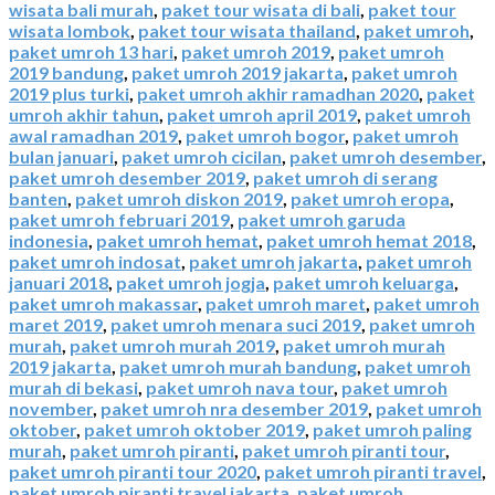
wisata bali murah
,
paket tour wisata di bali
,
paket tour
wisata lombok
,
paket tour wisata thailand
,
paket umroh
,
paket umroh 13 hari
,
paket umroh 2019
,
paket umroh
2019 bandung
,
paket umroh 2019 jakarta
,
paket umroh
2019 plus turki
,
paket umroh akhir ramadhan 2020
,
paket
umroh akhir tahun
,
paket umroh april 2019
,
paket umroh
awal ramadhan 2019
,
paket umroh bogor
,
paket umroh
bulan januari
,
paket umroh cicilan
,
paket umroh desember
,
paket umroh desember 2019
,
paket umroh di serang
banten
,
paket umroh diskon 2019
,
paket umroh eropa
,
paket umroh februari 2019
,
paket umroh garuda
indonesia
,
paket umroh hemat
,
paket umroh hemat 2018
,
paket umroh indosat
,
paket umroh jakarta
,
paket umroh
januari 2018
,
paket umroh jogja
,
paket umroh keluarga
,
paket umroh makassar
,
paket umroh maret
,
paket umroh
maret 2019
,
paket umroh menara suci 2019
,
paket umroh
murah
,
paket umroh murah 2019
,
paket umroh murah
2019 jakarta
,
paket umroh murah bandung
,
paket umroh
murah di bekasi
,
paket umroh nava tour
,
paket umroh
november
,
paket umroh nra desember 2019
,
paket umroh
oktober
,
paket umroh oktober 2019
,
paket umroh paling
murah
,
paket umroh piranti
,
paket umroh piranti tour
,
paket umroh piranti tour 2020
,
paket umroh piranti travel
,
paket umroh piranti travel jakarta
,
paket umroh