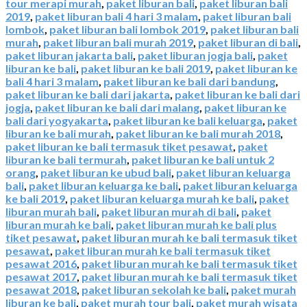
tour merapi murah
,
paket liburan bali
,
paket liburan bali
2019
,
paket liburan bali 4 hari 3 malam
,
paket liburan bali
lombok
,
paket liburan bali lombok 2019
,
paket liburan bali
murah
,
paket liburan bali murah 2019
,
paket liburan di bali
,
paket liburan jakarta bali
,
paket liburan jogja bali
,
paket
liburan ke bali
,
paket liburan ke bali 2019
,
paket liburan ke
bali 4 hari 3 malam
,
paket liburan ke bali dari bandung
,
paket liburan ke bali dari jakarta
,
paket liburan ke bali dari
jogja
,
paket liburan ke bali dari malang
,
paket liburan ke
bali dari yogyakarta
,
paket liburan ke bali keluarga
,
paket
liburan ke bali murah
,
paket liburan ke bali murah 2018
,
paket liburan ke bali termasuk tiket pesawat
,
paket
liburan ke bali termurah
,
paket liburan ke bali untuk 2
orang
,
paket liburan ke ubud bali
,
paket liburan keluarga
bali
,
paket liburan keluarga ke bali
,
paket liburan keluarga
ke bali 2019
,
paket liburan keluarga murah ke bali
,
paket
liburan murah bali
,
paket liburan murah di bali
,
paket
liburan murah ke bali
,
paket liburan murah ke bali plus
tiket pesawat
,
paket liburan murah ke bali termasuk tiket
pesawat
,
paket liburan murah ke bali termasuk tiket
pesawat 2016
,
paket liburan murah ke bali termasuk tiket
pesawat 2017
,
paket liburan murah ke bali termasuk tiket
pesawat 2018
,
paket liburan sekolah ke bali
,
paket murah
liburan ke bali
,
paket murah tour bali
,
paket murah wisata