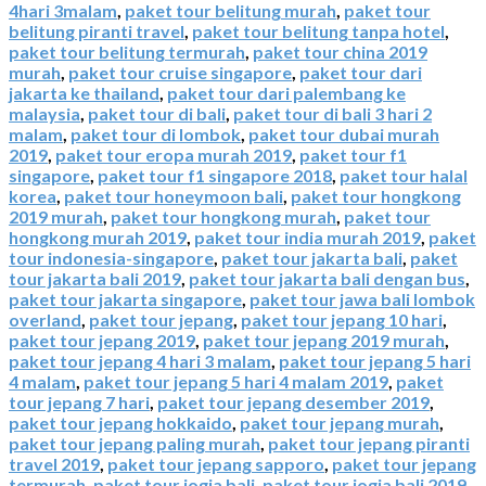
4hari 3malam
,
paket tour belitung murah
,
paket tour
belitung piranti travel
,
paket tour belitung tanpa hotel
,
paket tour belitung termurah
,
paket tour china 2019
murah
,
paket tour cruise singapore
,
paket tour dari
jakarta ke thailand
,
paket tour dari palembang ke
malaysia
,
paket tour di bali
,
paket tour di bali 3 hari 2
malam
,
paket tour di lombok
,
paket tour dubai murah
2019
,
paket tour eropa murah 2019
,
paket tour f1
singapore
,
paket tour f1 singapore 2018
,
paket tour halal
korea
,
paket tour honeymoon bali
,
paket tour hongkong
2019 murah
,
paket tour hongkong murah
,
paket tour
hongkong murah 2019
,
paket tour india murah 2019
,
paket
tour indonesia-singapore
,
paket tour jakarta bali
,
paket
tour jakarta bali 2019
,
paket tour jakarta bali dengan bus
,
paket tour jakarta singapore
,
paket tour jawa bali lombok
overland
,
paket tour jepang
,
paket tour jepang 10 hari
,
paket tour jepang 2019
,
paket tour jepang 2019 murah
,
paket tour jepang 4 hari 3 malam
,
paket tour jepang 5 hari
4 malam
,
paket tour jepang 5 hari 4 malam 2019
,
paket
tour jepang 7 hari
,
paket tour jepang desember 2019
,
paket tour jepang hokkaido
,
paket tour jepang murah
,
paket tour jepang paling murah
,
paket tour jepang piranti
travel 2019
,
paket tour jepang sapporo
,
paket tour jepang
termurah
,
paket tour jogja bali
,
paket tour jogja bali 2019
,