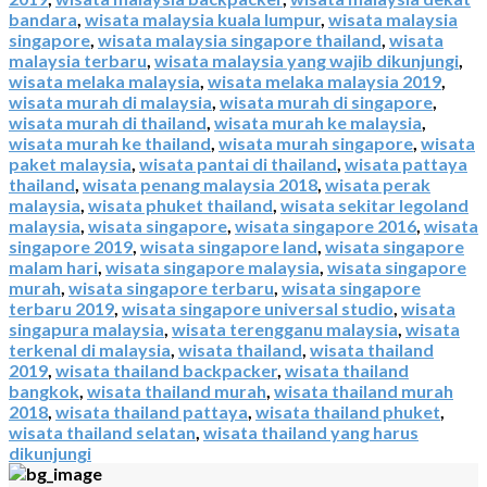
bandara
,
wisata malaysia kuala lumpur
,
wisata malaysia
singapore
,
wisata malaysia singapore thailand
,
wisata
malaysia terbaru
,
wisata malaysia yang wajib dikunjungi
,
wisata melaka malaysia
,
wisata melaka malaysia 2019
,
wisata murah di malaysia
,
wisata murah di singapore
,
wisata murah di thailand
,
wisata murah ke malaysia
,
wisata murah ke thailand
,
wisata murah singapore
,
wisata
paket malaysia
,
wisata pantai di thailand
,
wisata pattaya
thailand
,
wisata penang malaysia 2018
,
wisata perak
malaysia
,
wisata phuket thailand
,
wisata sekitar legoland
malaysia
,
wisata singapore
,
wisata singapore 2016
,
wisata
singapore 2019
,
wisata singapore land
,
wisata singapore
malam hari
,
wisata singapore malaysia
,
wisata singapore
murah
,
wisata singapore terbaru
,
wisata singapore
terbaru 2019
,
wisata singapore universal studio
,
wisata
singapura malaysia
,
wisata terengganu malaysia
,
wisata
terkenal di malaysia
,
wisata thailand
,
wisata thailand
2019
,
wisata thailand backpacker
,
wisata thailand
bangkok
,
wisata thailand murah
,
wisata thailand murah
2018
,
wisata thailand pattaya
,
wisata thailand phuket
,
wisata thailand selatan
,
wisata thailand yang harus
dikunjungi