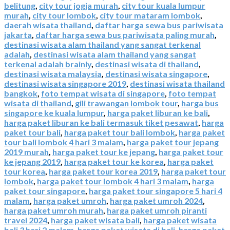
belitung
,
city tour jogja murah
,
city tour kuala lumpur
murah
,
city tour lombok
,
city tour mataram lombok
,
daerah wisata thailand
,
daftar harga sewa bus pariwisata
jakarta
,
daftar harga sewa bus pariwisata paling murah
,
destinasi wisata alam thailand yang sangat terkenal
adalah
,
destinasi wisata alam thailand yang sangat
terkenal adalah brainly
,
destinasi wisata di thailand
,
destinasi wisata malaysia
,
destinasi wisata singapore
,
destinasi wisata singapore 2019
,
destinasi wisata thailand
bangkok
,
foto tempat wisata di singapore
,
foto tempat
wisata di thailand
,
gili trawangan lombok tour
,
harga bus
singapore ke kuala lumpur
,
harga paket liburan ke bali
,
harga paket liburan ke bali termasuk tiket pesawat
,
harga
paket tour bali
,
harga paket tour bali lombok
,
harga paket
tour bali lombok 4 hari 3 malam
,
harga paket tour jepang
2019 murah
,
harga paket tour ke jepang
,
harga paket tour
ke jepang 2019
,
harga paket tour ke korea
,
harga paket
tour korea
,
harga paket tour korea 2019
,
harga paket tour
lombok
,
harga paket tour lombok 4 hari 3 malam
,
harga
paket tour singapore
,
harga paket tour singapore 5 hari 4
malam
,
harga paket umroh
,
harga paket umroh 2024
,
harga paket umroh murah
,
harga paket umroh piranti
travel 2024
,
harga paket wisata bali
,
harga paket wisata
bali 3 hari 2 malam
,
harga paket wisata di bali
,
harga paket