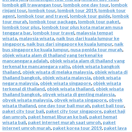
lombok gili trawangan tour
,
lombok one day tour
,
lombok
rinjani tour
,
lombok tour
,
lombok tour 2019
,
lombok tour
agent
,
lombok tour and travel
,
lombok tour guide
,
lombok
tour murah
,
lombok tour package
,
lombok tour paket
,
lombok tour plus
,
lombok tour plus kota mataram nusa
tenggara bar
,
lombok tour travel
,
malaysia tempat
wisata
,
malaysia wisata
,
naik bus dari kuala lumpur ke
singapore
,
naik bus dari singapore ke kuala lumpur
,
naik
bus singapore ke kuala lumpur
,
nusa penida tour murah
,
objek wisata alam di thailand yang terkenal ke
mancanegara adalah
,
objek wisata alam di thailand yang
terkenal ke mancanegara yaitu
,
objek wisata bangkok
thailand
,
objek wisata di melaka malaysia
,
objek wisata di
thailand bangkok
,
objek wisata malaysia
,
objek wisata
negara malaysia
,
objek wisata singapore
,
objek wisata
terkenal di thailand
,
objek wisata thailand
,
objek wisata
thailand bangkok
,
obyek wisata di genting malaysia
,
obyek wisata malaysia
,
obyek wisata singapore
,
obyek
wisata thailand
,
one day tour bali murah
,
paket bali tour
,
paket city tour bali
,
paket city tour singapore
,
paket haji
dan umroh
,
paket hemat liburan ke bali
,
paket hemat
wisata bali
,
paket internet murah saat umroh
,
paket
internet umroh murah
,
paket korea tour 2019
,
paket lava