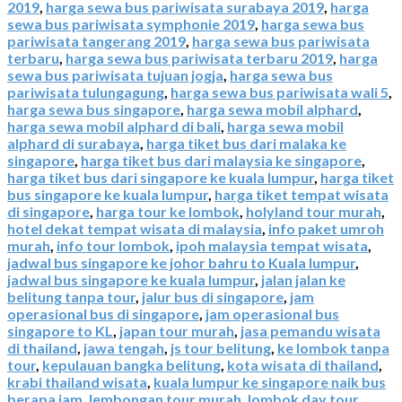
2019
,
harga sewa bus pariwisata surabaya 2019
,
harga
sewa bus pariwisata symphonie 2019
,
harga sewa bus
pariwisata tangerang 2019
,
harga sewa bus pariwisata
terbaru
,
harga sewa bus pariwisata terbaru 2019
,
harga
sewa bus pariwisata tujuan jogja
,
harga sewa bus
pariwisata tulungagung
,
harga sewa bus pariwisata wali 5
,
harga sewa bus singapore
,
harga sewa mobil alphard
,
harga sewa mobil alphard di bali
,
harga sewa mobil
alphard di surabaya
,
harga tiket bus dari malaka ke
singapore
,
harga tiket bus dari malaysia ke singapore
,
harga tiket bus dari singapore ke kuala lumpur
,
harga tiket
bus singapore ke kuala lumpur
,
harga tiket tempat wisata
di singapore
,
harga tour ke lombok
,
holyland tour murah
,
hotel dekat tempat wisata di malaysia
,
info paket umroh
murah
,
info tour lombok
,
ipoh malaysia tempat wisata
,
jadwal bus singapore ke johor bahru to Kuala lumpur
,
jadwal bus singapore ke kuala lumpur
,
jalan jalan ke
belitung tanpa tour
,
jalur bus di singapore
,
jam
operasional bus di singapore
,
jam operasional bus
singapore to KL
,
japan tour murah
,
jasa pemandu wisata
di thailand
,
jawa tengah
,
js tour belitung
,
ke lombok tanpa
tour
,
kepulauan bangka belitung
,
kota wisata di thailand
,
krabi thailand wisata
,
kuala lumpur ke singapore naik bus
berapa jam
,
lembongan tour murah
,
lombok day tour
,