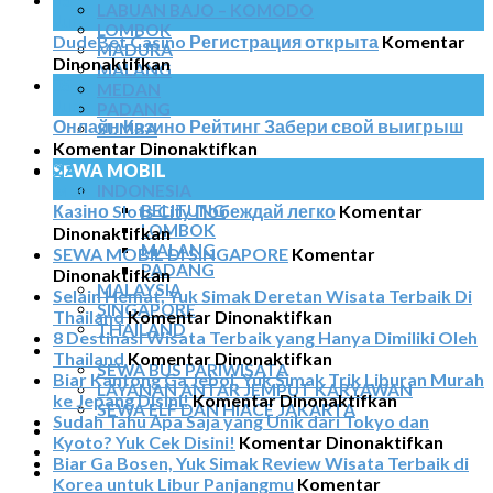
LABUAN BAJO – KOMODO
Jun
BetMatch.com
LOMBOK
DudeBet Casino Регистрация открыта
–
Komentar
MADURA
pada
Ставка
Dinonaktifkan
MALANG
DudeBet
05
–
MEDAN
Casino
Jun
победа
PADANG
Регистрация
Онлайн Казино Рейтинг Забери свой выигрыш
SUMBA
открыта
pada
Komentar Dinonaktifkan
TOUR TIGA NEGARA
Онлайн
27
SEWA MOBIL
Mei
Казино
INDONESIA
Кaзіно Slots City Побеждай легко
Komentar
BELITUNG
Рейтинг
LOMBOK
pada
Dinonaktifkan
Забери
MALANG
Кaзіно
SEWA MOBIL DI SINGAPORE
Komentar
свой
PADANG
pada
Dinonaktifkan
Slots
выигрыш
MALAYSIA
SEWA
Selain Hemat, Yuk Simak Deretan Wisata Terbaik Di
City
SINGAPORE
MOBIL
pada
Thailand
Komentar Dinonaktifkan
Побеждай
THAILAND
DI
Selain
8 Destinasi Wisata Terbaik yang Hanya Dimiliki Oleh
легко
SEWA BUS
SINGAPORE
Hemat,
pada
Thailand
Komentar Dinonaktifkan
SEWA BUS PARIWISATA
Yuk
8
Biar Kantong Ga Jebol, Yuk Simak Trik Liburan Murah
LAYANAN ANTAR JEMPUT KARYAWAN
Simak
Destinasi
pada
ke Jepang Disini!
Komentar Dinonaktifkan
SEWA ELF DAN HIACE JAKARTA
Deretan
Wisata
Biar
Sudah Tahu Apa Saja yang Unik dari Tokyo dan
TIKET ATRAKSI
Wisata
Terbaik
Kantong
pada
Kyoto? Yuk Cek Disini!
Komentar Dinonaktifkan
ARTIKEL
Terbaik
yang
Ga
Sudah
Biar Ga Bosen, Yuk Simak Review Wisata Terbaik di
KONTAK
Di
Hanya
Jebol,
Tahu
Korea untuk Libur Panjangmu
Komentar