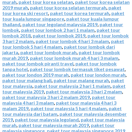
murah
,
paket tour korea selatan
,
paket tour korea selatan
2019 murah
,
paket tour korea selatan termurah
,
paket
tour korea ski resort
,
paket tour korea termurah
,
paket
tour kuala lumpur singapore
,
paket tour kuala lumpur
thailand
,
paket tour legoland malaysia 2019
,
paket tour
lombok
,
paket tour lombok 2 hari 1 malam
,
paket tour
lombok 2018
,
paket tour lombok 2019
,
paket tour lombok
3 hari 2 malam
,
paket tour lombok 4 hari 3 malam
,
paket
tour lombok 5 hari 4 malam
,
paket tour lombok dari
jakarta
,
paket tour lombok murah
,
paket tour lombok
murah 2019
,
paket tour lombok murah 4 hari 3 malam
,
paket tour lombok piranti travel
,
paket tour lombok
tanpa hotel
,
paket tour lombok termasuk tiket pesawat
,
paket tour london 2019 murah
,
paket tour london murah
,
paket tour malang bali
,
paket tour malang murah
,
paket
tour malaysia
,
paket tour malaysia 2 hari 1 malam
,
paket
tour malaysia 2019
,
paket tour malaysia 3 hari 2 malam
,
paket tour malaysia 3 hari 2 malam 2019
,
paket tour
malaysia 4 hari 3 malam
,
paket tour malaysia 4 hari 3
malam 2019
,
paket tour malaysia 5 hari 4 malam
,
paket
tour malaysia dari batam
,
paket tour malaysia desember
2019
,
paket tour malaysia legoland
,
paket tour malaysia
murah
,
paket tour malaysia murah 2019
,
paket tour
malaysia singapore
,
paket tour malaysia singapore 2019
,