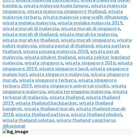
bandara
,
wisata malaysia kuala lumpur
,
wisata malaysia
singapore
,
wisata malaysia singapore thailand
,
wisata
malaysia terbaru
,
wisata malaysia yang wajib dikunjungi
,
wisata melaka malaysia
,
wisata melaka malaysia 2019
,
wisata murah di malaysia
,
wisata murah di singapore
,
wisata murah di thailand
,
wisata murah ke malaysia
,
wisata murah ke thailand
,
wisata murah singapore
,
wisata
paket malaysia
,
wisata pantai di thailand
,
wisata pattaya
thailand
,
wisata penang malaysia 2018
,
wisata perak
malaysia
,
wisata phuket thailand
,
wisata sekitar legoland
malaysia
,
wisata singapore
,
wisata singapore 2016
,
wisata
singapore 2019
,
wisata singapore land
,
wisata singapore
malam hari
,
wisata singapore malaysia
,
wisata singapore
murah
,
wisata singapore terbaru
,
wisata singapore
terbaru 2019
,
wisata singapore universal studio
,
wisata
singapura malaysia
,
wisata terengganu malaysia
,
wisata
terkenal di malaysia
,
wisata thailand
,
wisata thailand
2019
,
wisata thailand backpacker
,
wisata thailand
bangkok
,
wisata thailand murah
,
wisata thailand murah
2018
,
wisata thailand pattaya
,
wisata thailand phuket
,
wisata thailand selatan
,
wisata thailand yang harus
dikunjungi