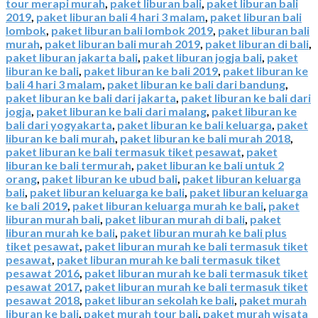
tour merapi murah
,
paket liburan bali
,
paket liburan bali
2019
,
paket liburan bali 4 hari 3 malam
,
paket liburan bali
lombok
,
paket liburan bali lombok 2019
,
paket liburan bali
murah
,
paket liburan bali murah 2019
,
paket liburan di bali
,
paket liburan jakarta bali
,
paket liburan jogja bali
,
paket
liburan ke bali
,
paket liburan ke bali 2019
,
paket liburan ke
bali 4 hari 3 malam
,
paket liburan ke bali dari bandung
,
paket liburan ke bali dari jakarta
,
paket liburan ke bali dari
jogja
,
paket liburan ke bali dari malang
,
paket liburan ke
bali dari yogyakarta
,
paket liburan ke bali keluarga
,
paket
liburan ke bali murah
,
paket liburan ke bali murah 2018
,
paket liburan ke bali termasuk tiket pesawat
,
paket
liburan ke bali termurah
,
paket liburan ke bali untuk 2
orang
,
paket liburan ke ubud bali
,
paket liburan keluarga
bali
,
paket liburan keluarga ke bali
,
paket liburan keluarga
ke bali 2019
,
paket liburan keluarga murah ke bali
,
paket
liburan murah bali
,
paket liburan murah di bali
,
paket
liburan murah ke bali
,
paket liburan murah ke bali plus
tiket pesawat
,
paket liburan murah ke bali termasuk tiket
pesawat
,
paket liburan murah ke bali termasuk tiket
pesawat 2016
,
paket liburan murah ke bali termasuk tiket
pesawat 2017
,
paket liburan murah ke bali termasuk tiket
pesawat 2018
,
paket liburan sekolah ke bali
,
paket murah
liburan ke bali
,
paket murah tour bali
,
paket murah wisata