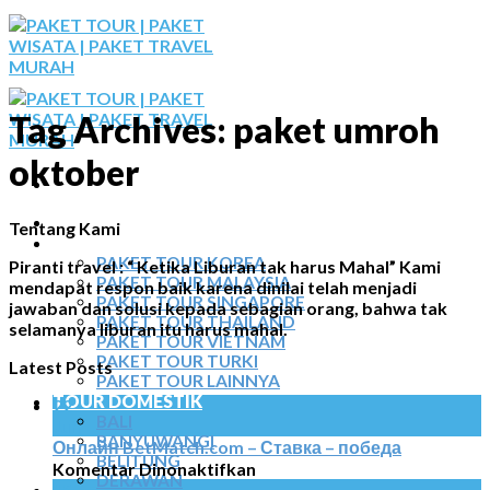
Skip
to
content
Tag Archives:
paket umroh
oktober
BERANDA
Tentang Kami
PAKET TOUR
PAKET TOUR KOREA
Piranti travel : “ Ketika Liburan tak harus Mahal” Kami
PAKET TOUR MALAYSIA
mendapat respon baik karena dinilai telah menjadi
PAKET TOUR SINGAPORE
jawaban dan solusi kepada sebagian orang, bahwa tak
PAKET TOUR THAILAND
selamanya liburan itu harus mahal.
PAKET TOUR VIETNAM
PAKET TOUR TURKI
Latest Posts
PAKET TOUR LAINNYA
TOUR DOMESTIK
22
BALI
Jun
BANYUWANGI
Онлайн BetMatch.com – Ставка – победа
BELITUNG
pada
Komentar Dinonaktifkan
DERAWAN
Онлайн
15