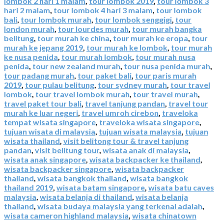
lombok 2 hari 1 malam
,
tour lombok 2019
,
tour lombok 3
hari 2 malam
,
tour lombok 4 hari 3 malam
,
tour lombok
bali
,
tour lombok murah
,
tour lombok senggigi
,
tour
london murah
,
tour lourdes murah
,
tour murah bangka
belitung
,
tour murah ke china
,
tour murah ke eropa
,
tour
murah ke jepang 2019
,
tour murah ke lombok
,
tour murah
ke nusa penida
,
tour murah lombok
,
tour murah nusa
penida
,
tour new zealand murah
,
tour nusa penida murah
,
tour padang murah
,
tour paket bali
,
tour paris murah
2019
,
tour pulau belitung
,
tour sydney murah
,
tour travel
lombok
,
tour travel lombok murah
,
tour travel murah
,
travel paket tour bali
,
travel tanjung pandan
,
travel tour
murah ke luar negeri
,
travel umroh cirebon
,
traveloka
tempat wisata singapore
,
traveloka wisata singapore
,
tujuan wisata di malaysia
,
tujuan wisata malaysia
,
tujuan
wisata thailand
,
visit belitong tour & travel tanjung
pandan
,
visit belitung tour
,
wisata anak di malaysia
,
wisata anak singapore
,
wisata backpacker ke thailand
,
wisata backpacker singapore
,
wisata backpacker
thailand
,
wisata bangkok thailand
,
wisata bangkok
thailand 2019
,
wisata batam singapore
,
wisata batu caves
malaysia
,
wisata belanja di thailand
,
wisata belanja
thailand
,
wisata budaya malaysia yang terkenal adalah
,
wisata cameron highland malaysia
,
wisata chinatown