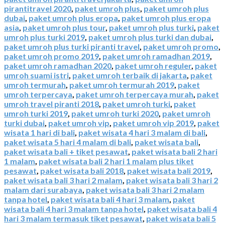
pirantitravel 2020
,
paket umroh plus
,
paket umroh plus
dubai
,
paket umroh plus eropa
,
paket umroh plus eropa
asia
,
paket umroh plus tour
,
paket umroh plus turki
,
paket
umroh plus turki 2019
,
paket umroh plus turki dan dubai
,
paket umroh plus turki piranti travel
,
paket umroh promo
,
paket umroh promo 2019
,
paket umroh ramadhan 2019
,
paket umroh ramadhan 2020
,
paket umroh reguler
,
paket
umroh suami istri
,
paket umroh terbaik di jakarta
,
paket
umroh termurah
,
paket umroh termurah 2019
,
paket
umroh terpercaya
,
paket umroh terpercaya murah
,
paket
umroh travel piranti 2018
,
paket umroh turki
,
paket
umroh turki 2019
,
paket umroh turki 2020
,
paket umroh
turki dubai
,
paket umroh vip
,
paket umroh vip 2019
,
paket
wisata 1 hari di bali
,
paket wisata 4 hari 3 malam di bali
,
paket wisata 5 hari 4 malam di bali
,
paket wisata bali
,
paket wisata bali + tiket pesawat
,
paket wisata bali 2 hari
1 malam
,
paket wisata bali 2 hari 1 malam plus tiket
pesawat
,
paket wisata bali 2018
,
paket wisata bali 2019
,
paket wisata bali 3 hari 2 malam
,
paket wisata bali 3 hari 2
malam dari surabaya
,
paket wisata bali 3 hari 2 malam
tanpa hotel
,
paket wisata bali 4 hari 3 malam
,
paket
wisata bali 4 hari 3 malam tanpa hotel
,
paket wisata bali 4
hari 3 malam termasuk tiket pesawat
,
paket wisata bali 5