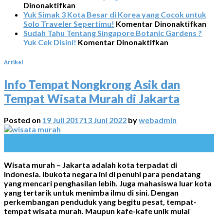
pada
Thailand
Dimiliki
Yuk
Apa
Dinonaktifkan
Biar
Oleh
Simak
Saja
Yuk Simak 3 Kota Besar di Korea yang Cocok untuk
Ga
Thailand
Trik
yang
pa
Solo Traveler Sepertimu!
Komentar Dinonaktifkan
Bosen,
Liburan
Unik
Yu
Sudah Tahu Tentang Singapore Botanic Gardens ?
Yuk
pada
Murah
dari
Si
Yuk Cek Disini!
Komentar Dinonaktifkan
Simak
Sudah
ke
Toky
3
Review
Tahu
Jepang
dan
Ko
Artikel
Wisata
Tentang
Disini!
Kyoto
Be
Terbaik
Singapore
Yuk
di
Info Tempat Nongkrong Asik dan
di
Botanic
Cek
Ko
Tempat Wisata Murah di Jakarta
Korea
Gardens
Disini
ya
untuk
?
Co
Libur
Yuk
un
Posted on
19 Juli 2017
13 Juni 2022
by
webadmin
Panjangmu
Cek
Sol
Disini!
Tra
19
Se
Jul
Wisata murah – Jakarta adalah kota terpadat di
Indonesia. Ibukota negara ini di penuhi para pendatang
yang mencari penghasilan lebih. Juga mahasiswa luar kota
yang tertarik untuk menimba ilmu di sini. Dengan
perkembangan penduduk yang begitu pesat, tempat-
tempat wisata murah. Maupun kafe-kafe unik mulai