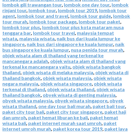
lombok gili trawangan tour
,
lombok one day tour
,
lombok
rinjani tour
,
lombok tour
,
lombok tour 2019
,
lombok tour
agent
,
lombok tour and travel
,
lombok tour guide
,
lombok
tour murah
,
lombok tour package
,
lombok tour paket
,
lombok tour plus
,
lombok tour plus kota mataram nusa
tenggara bar
,
lombok tour travel
,
malaysia tempat
wisata
,
malaysia wisata
,
naik bus dari kuala lumpur ke
singapore
,
naik bus dari singapore ke kuala lumpur
,
naik
bus singapore ke kuala lumpur
,
nusa penida tour murah
,
objek wisata alam di thailand yang terkenal ke
mancanegara adalah
,
objek wisata alam di thailand yang
terkenal ke mancanegara yaitu
,
objek wisata bangkok
thailand
,
objek wisata di melaka malaysia
,
objek wisata di
thailand bangkok
,
objek wisata malaysia
,
objek wisata
negara malaysia
,
objek wisata singapore
,
objek wisata
terkenal di thailand
,
objek wisata thailand
,
objek wisata
thailand bangkok
,
obyek wisata di genting malaysia
,
obyek wisata malaysia
,
obyek wisata singapore
,
obyek
wisata thailand
,
one day tour bali murah
,
paket bali tour
,
paket city tour bali
,
paket city tour singapore
,
paket haji
dan umroh
,
paket hemat liburan ke bali
,
paket hemat
wisata bali
,
paket internet murah saat umroh
,
paket
internet umroh murah
,
paket korea tour 2019
,
paket lava