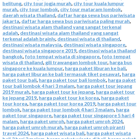
belitung
,
city tour jogja murah
,
city tour kuala lumpur
murah
,
city tour lombok
,
city tour mataram lombok
,
daerah wisata thailand
,
daftar harga sewa bus pariwisata
jakarta
,
daftar harga sewa bus pariwisata paling murah
,
destinasi wisata alam thailand yang sangat terkenal
adalah
,
destinasi wisata alam thailand yang sangat
terkenal adalah brainly
,
destinasi wisata di thailand
,
destinasi wisata malaysia
,
destinasi wisata singapore
,
destinasi wisata singapore 2019
,
destinasi wisata thailand
bangkok
,
foto tempat wisata di singapore
,
foto tempat
wisata di thailand
,
gili trawangan lombok tour
,
harga bus
singapore ke kuala lumpur
,
harga paket liburan ke bali
,
harga paket liburan ke bali termasuk tiket pesawat
,
harga
paket tour bali
,
harga paket tour bali lombok
,
harga paket
tour bali lombok 4 hari 3 malam
,
harga paket tour jepang
2019 murah
,
harga paket tour ke jepang
,
harga paket tour
ke jepang 2019
,
harga paket tour ke korea
,
harga paket
tour korea
,
harga paket tour korea 2019
,
harga paket tour
lombok
,
harga paket tour lombok 4 hari 3 malam
,
harga
paket tour singapore
,
harga paket tour singapore 5 hari 4
malam
,
harga paket umroh
,
harga paket umroh 2024
,
harga paket umroh murah
,
harga paket umroh piranti
travel 2024
,
harga paket wisata bali
,
harga paket wisata
bali 3 hari 2 malam
,
harga paket wisata di bali
,
harga paket