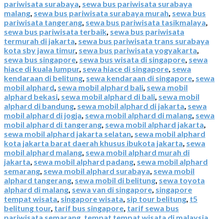
pariwisata surabaya
,
sewa bus pariwisata surabaya
malang
,
sewa bus pariwisata surabaya murah
,
sewa bus
pariwisata tangerang
,
sewa bus pariwisata tasikmalaya
,
sewa bus pariwisata terbaik
,
sewa bus pariwisata
termurah di jakarta
,
sewa bus pariwisata trans surabaya
kota sby jawa timur
,
sewa bus pariwisata yogyakarta
,
sewa bus singapore
,
sewa bus wisata di singapore
,
sewa
hiace di kuala lumpur
,
sewa hiace di singapore
,
sewa
kendaraan di belitung
,
sewa kendaraan di singapore
,
sewa
mobil alphard
,
sewa mobil alphard bali
,
sewa mobil
alphard bekasi
,
sewa mobil alphard di bali
,
sewa mobil
alphard di bandung
,
sewa mobil alphard di jakarta
,
sewa
mobil alphard di jogja
,
sewa mobil alphard di malang
,
sewa
mobil alphard di tangerang
,
sewa mobil alphard jakarta
,
sewa mobil alphard jakarta selatan
,
sewa mobil alphard
kota jakarta barat daerah khusus ibukota jakarta
,
sewa
mobil alphard malang
,
sewa mobil alphard murah di
jakarta
,
sewa mobil alphard padang
,
sewa mobil alphard
semarang
,
sewa mobil alphard surabaya
,
sewa mobil
alphard tangerang
,
sewa mobil di belitung
,
sewa toyota
alphard di malang
,
sewa van di singapore
,
singapore
tempat wisata
,
singapore wisata
,
sip tour belitung
,
t5
belitung tour
,
tarif bus singapore
,
tarif sewa bus
pariwisata semarang
,
tempat tempat wisata di malaysia
,