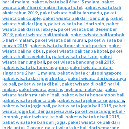
hari 4 malam
,
paket wisata bali 6 hari 5 malam
,
paket
wisata bali 7 hari 6 malam tanpa hotel
,
paket wisata bali
akhir tahun 2019
,
paket wisata bali bulan madu
,
paket
wisata bali couple
,
paket wisata bali dari bandung
,
paket
wisata bali dari jogja
,
paket wisata bali dari solo
,
paket
wisata bali dari surabaya
,
paket wisata bali desember
2019
,
paket wisata bali lombok
,
paket wisata bali lombok
5 hari 4 malam
,
paket wisata bali murah
,
paket wisata bali
murah 2019
,
paket wisata bali murah backpacker
,
paket
wisata bali naik bus
,
paket wisata bali tanpa hotel
,
paket
wisata bali traveloista
,
paket wisata bali zoo
,
paket
wisata bandung bali
,
paket wisata bandung bali 2019
,
paket wisata batam singapore
,
paket wisata batam
singapore 2 hari 1 malam
,
paket wisata cruise singapore
,
paket wisata dari jogja ke bali
,
paket wisata dari surabaya
ke bali
,
paket wisata di bali
,
paket wisata di bali 5 hari 4
malam
,
paket wisata genting highland malaysia
,
paket
wisata harian murah di bali
,
paket wisata honeymoon bali
,
paket wisata jakarta bali
,
paket wisata jakarta singapore
,
paket wisata jogja bali
,
paket wisata jogja bali 2019
,
paket
wisata jogja bali dengan pesawat
,
paket wisata jogja-bali-
lombok
,
paket wisata ke bali
,
paket wisata ke bali 2019
,
paket wisata ke bali dari jogja
,
paket wisata ke bali dari
jogja untuk 2 orang
,
paket wisata ke bali dari semarang
,