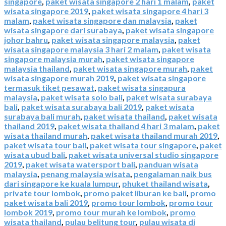
singapore
,
paket wisata singapore 2 hari 1 malam
,
paket
wisata singapore 2019
,
paket wisata singapore 4 hari 3
malam
,
paket wisata singapore dan malaysia
,
paket
wisata singapore dari surabaya
,
paket wisata singapore
johor bahru
,
paket wisata singapore malaysia
,
paket
wisata singapore malaysia 3 hari 2 malam
,
paket wisata
singapore malaysia murah
,
paket wisata singapore
malaysia thailand
,
paket wisata singapore murah
,
paket
wisata singapore murah 2019
,
paket wisata singapore
termasuk tiket pesawat
,
paket wisata singapura
malaysia
,
paket wisata solo bali
,
paket wisata surabaya
bali
,
paket wisata surabaya bali 2019
,
paket wisata
surabaya bali murah
,
paket wisata thailand
,
paket wisata
thailand 2019
,
paket wisata thailand 4 hari 3 malam
,
paket
wisata thailand murah
,
paket wisata thailand murah 2019
,
paket wisata tour bali
,
paket wisata tour singapore
,
paket
wisata ubud bali
,
paket wisata universal studio singapore
2019
,
paket wisata watersport bali
,
panduan wisata
malaysia
,
penang malaysia wisata
,
pengalaman naik bus
dari singapore ke kuala lumpur
,
phuket thailand wisata
,
private tour lombok
,
promo paket liburan ke bali
,
promo
paket wisata bali 2019
,
promo tour lombok
,
promo tour
lombok 2019
,
promo tour murah ke lombok
,
promo
wisata thailand
,
pulau belitung tour
,
pulau wisata di