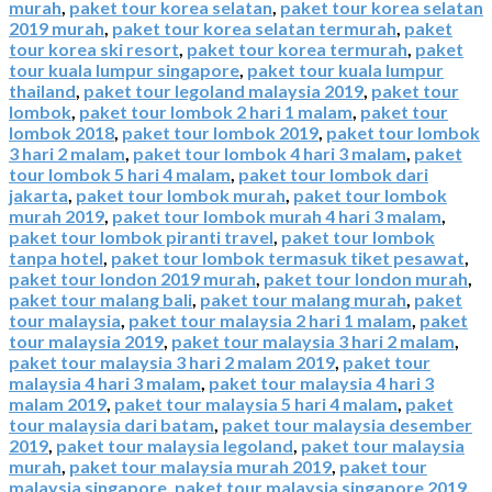
murah
,
paket tour korea selatan
,
paket tour korea selatan
2019 murah
,
paket tour korea selatan termurah
,
paket
tour korea ski resort
,
paket tour korea termurah
,
paket
tour kuala lumpur singapore
,
paket tour kuala lumpur
thailand
,
paket tour legoland malaysia 2019
,
paket tour
lombok
,
paket tour lombok 2 hari 1 malam
,
paket tour
lombok 2018
,
paket tour lombok 2019
,
paket tour lombok
3 hari 2 malam
,
paket tour lombok 4 hari 3 malam
,
paket
tour lombok 5 hari 4 malam
,
paket tour lombok dari
jakarta
,
paket tour lombok murah
,
paket tour lombok
murah 2019
,
paket tour lombok murah 4 hari 3 malam
,
paket tour lombok piranti travel
,
paket tour lombok
tanpa hotel
,
paket tour lombok termasuk tiket pesawat
,
paket tour london 2019 murah
,
paket tour london murah
,
paket tour malang bali
,
paket tour malang murah
,
paket
tour malaysia
,
paket tour malaysia 2 hari 1 malam
,
paket
tour malaysia 2019
,
paket tour malaysia 3 hari 2 malam
,
paket tour malaysia 3 hari 2 malam 2019
,
paket tour
malaysia 4 hari 3 malam
,
paket tour malaysia 4 hari 3
malam 2019
,
paket tour malaysia 5 hari 4 malam
,
paket
tour malaysia dari batam
,
paket tour malaysia desember
2019
,
paket tour malaysia legoland
,
paket tour malaysia
murah
,
paket tour malaysia murah 2019
,
paket tour
malaysia singapore
,
paket tour malaysia singapore 2019
,