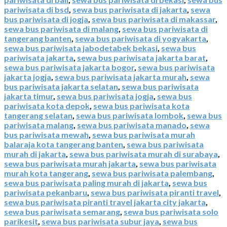
pariwisata di bsd
,
sewa bus pariwisata di jakarta
,
sewa
bus pariwisata di jogja
,
sewa bus pariwisata di makassar
,
sewa bus pariwisata di malang
,
sewa bus pariwisata di
tangerang banten
,
sewa bus pariwisata di yogyakarta
,
sewa bus pariwisata jabodetabek bekasi
,
sewa bus
pariwisata jakarta
,
sewa bus pariwisata jakarta barat
,
sewa bus pariwisata jakarta bogor
,
sewa bus pariwisata
jakarta jogja
,
sewa bus pariwisata jakarta murah
,
sewa
bus pariwisata jakarta selatan
,
sewa bus pariwisata
jakarta timur
,
sewa bus pariwisata jogja
,
sewa bus
pariwisata kota depok
,
sewa bus pariwisata kota
tangerang selatan
,
sewa bus pariwisata lombok
,
sewa bus
pariwisata malang
,
sewa bus pariwisata manado
,
sewa
bus pariwisata mewah
,
sewa bus pariwisata murah
balaraja kota tangerang banten
,
sewa bus pariwisata
murah di jakarta
,
sewa bus pariwisata murah di surabaya
,
sewa bus pariwisata murah jakarta
,
sewa bus pariwisata
murah kota tangerang
,
sewa bus pariwisata palembang
,
sewa bus pariwisata paling murah di jakarta
,
sewa bus
pariwisata pekanbaru
,
sewa bus pariwisata piranti travel
,
sewa bus pariwisata piranti travel jakarta city jakarta
,
sewa bus pariwisata semarang
,
sewa bus pariwisata solo
parikesit
,
sewa bus pariwisata subur jaya
,
sewa bus