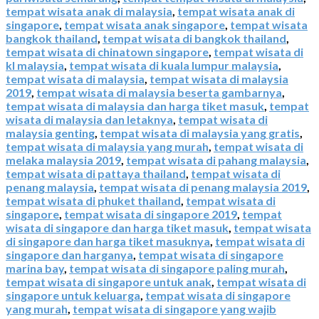
tempat wisata anak di malaysia
,
tempat wisata anak di
singapore
,
tempat wisata anak singapore
,
tempat wisata
bangkok thailand
,
tempat wisata di bangkok thailand
,
tempat wisata di chinatown singapore
,
tempat wisata di
kl malaysia
,
tempat wisata di kuala lumpur malaysia
,
tempat wisata di malaysia
,
tempat wisata di malaysia
2019
,
tempat wisata di malaysia beserta gambarnya
,
tempat wisata di malaysia dan harga tiket masuk
,
tempat
wisata di malaysia dan letaknya
,
tempat wisata di
malaysia genting
,
tempat wisata di malaysia yang gratis
,
tempat wisata di malaysia yang murah
,
tempat wisata di
melaka malaysia 2019
,
tempat wisata di pahang malaysia
,
tempat wisata di pattaya thailand
,
tempat wisata di
penang malaysia
,
tempat wisata di penang malaysia 2019
,
tempat wisata di phuket thailand
,
tempat wisata di
singapore
,
tempat wisata di singapore 2019
,
tempat
wisata di singapore dan harga tiket masuk
,
tempat wisata
di singapore dan harga tiket masuknya
,
tempat wisata di
singapore dan harganya
,
tempat wisata di singapore
marina bay
,
tempat wisata di singapore paling murah
,
tempat wisata di singapore untuk anak
,
tempat wisata di
singapore untuk keluarga
,
tempat wisata di singapore
yang murah
,
tempat wisata di singapore yang wajib