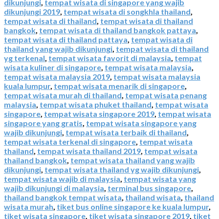
dikunjungi
,
tempat wisata di singapore yang wajib
dikunjungi 2019
,
tempat wisata di songkhla thailand
,
tempat wisata di thailand
,
tempat wisata di thailand
bangkok
,
tempat wisata di thailand bangkok pattaya
,
tempat wisata di thailand pattaya
,
tempat wisata di
thailand yang wajib dikunjungi
,
tempat wisata di thailand
yg terkenal
,
tempat wisata favorit di malaysia
,
tempat
wisata kuliner di singapore
,
tempat wisata malaysia
,
tempat wisata malaysia 2019
,
tempat wisata malaysia
kuala lumpur
,
tempat wisata menarik di singapore
,
tempat wisata murah di thailand
,
tempat wisata penang
malaysia
,
tempat wisata phuket thailand
,
tempat wisata
singapore
,
tempat wisata singapore 2019
,
tempat wisata
singapore yang gratis
,
tempat wisata singapore yang
wajib dikunjungi
,
tempat wisata terbaik di thailand
,
tempat wisata terkenal di singapore
,
tempat wisata
thailand
,
tempat wisata thailand 2019
,
tempat wisata
thailand bangkok
,
tempat wisata thailand yang wajib
dikunjungi
,
tempat wisata thailand yg wajib dikunjungi
,
tempat wisata wajib di malaysia
,
tempat wisata yang
wajib dikunjungi di malaysia
,
terminal bus singapore
,
thailand bangkok tempat wisata
,
thailand wisata
,
thailand
wisata murah
,
tiket bus online singapore ke kuala lumpur
,
tiket wisata singapore
,
tiket wisata singapore 2019
,
tiket