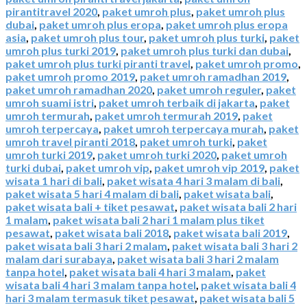
pirantitravel 2020
,
paket umroh plus
,
paket umroh plus
dubai
,
paket umroh plus eropa
,
paket umroh plus eropa
asia
,
paket umroh plus tour
,
paket umroh plus turki
,
paket
umroh plus turki 2019
,
paket umroh plus turki dan dubai
,
paket umroh plus turki piranti travel
,
paket umroh promo
,
paket umroh promo 2019
,
paket umroh ramadhan 2019
,
paket umroh ramadhan 2020
,
paket umroh reguler
,
paket
umroh suami istri
,
paket umroh terbaik di jakarta
,
paket
umroh termurah
,
paket umroh termurah 2019
,
paket
umroh terpercaya
,
paket umroh terpercaya murah
,
paket
umroh travel piranti 2018
,
paket umroh turki
,
paket
umroh turki 2019
,
paket umroh turki 2020
,
paket umroh
turki dubai
,
paket umroh vip
,
paket umroh vip 2019
,
paket
wisata 1 hari di bali
,
paket wisata 4 hari 3 malam di bali
,
paket wisata 5 hari 4 malam di bali
,
paket wisata bali
,
paket wisata bali + tiket pesawat
,
paket wisata bali 2 hari
1 malam
,
paket wisata bali 2 hari 1 malam plus tiket
pesawat
,
paket wisata bali 2018
,
paket wisata bali 2019
,
paket wisata bali 3 hari 2 malam
,
paket wisata bali 3 hari 2
malam dari surabaya
,
paket wisata bali 3 hari 2 malam
tanpa hotel
,
paket wisata bali 4 hari 3 malam
,
paket
wisata bali 4 hari 3 malam tanpa hotel
,
paket wisata bali 4
hari 3 malam termasuk tiket pesawat
,
paket wisata bali 5