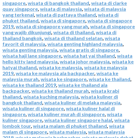
singapore
,
wisata di bangkok thailand
,
wisata di clarke
quay singapore
,
wisata di malaysia
,
wisata di malaysia
yang terkenal
,
wisata di pattaya thailand
,
wisata di
phuket thailand
,
wisata di singapore
,
wisata di singapore
2019
,
wisata di singapore yang murah
,
wisata di singapore
yang wajib dikunjungi
,
wisata di thailand
,
wisata di
thailand bangkok
,
wisata di thailand selatan
,
wisata
favorit di malaysia
,
wisata genting highland malaysia
,
wisata genting malaysia
,
wisata gratis di singapore
,
wisata haji lane singapore
,
wisata hat yai thailand
,
wisata
hello kitty land malaysia
,
wisata johor malaysia
,
wisata ke
hatyai thailand
,
wisata ke malaysia
,
wisata ke malaysia
2019
,
wisata ke malaysia ala backpacker
,
wisata ke
malaysia murah
,
wisata ke singapore
,
wisata ke thailand
,
wisata ke thailand 2019
,
wisata ke thailand ala
backpacker
,
wisata ke thailand murah
,
wisata krabi
thailand
,
wisata kuching malaysia
,
wisata kuliner di
bangkok thailand
,
wisata kuliner di melaka malaysia
,
wisata kuliner di singapore
,
wisata kuliner halal di
singapore
,
wisata kuliner murah di singapore
,
wisata
kuliner singapore
,
wisata kuliner singapore halal
,
wisata
lombok tour
,
wisata malam di phuket thailand
,
wisata
malam di singapore
,
wisata malaysia
,
wisata malaysia
2019
,
wisata malaysia backpacker
,
wisata malaysia dekat