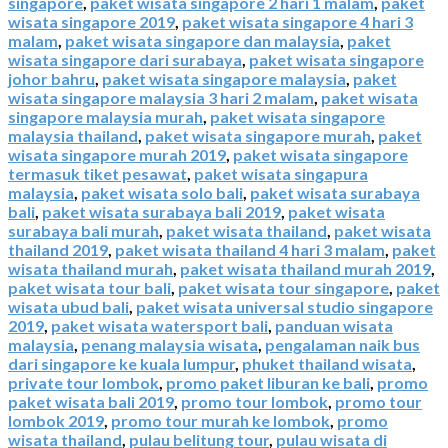
singapore
,
paket wisata singapore 2 hari 1 malam
,
paket
wisata singapore 2019
,
paket wisata singapore 4 hari 3
malam
,
paket wisata singapore dan malaysia
,
paket
wisata singapore dari surabaya
,
paket wisata singapore
johor bahru
,
paket wisata singapore malaysia
,
paket
wisata singapore malaysia 3 hari 2 malam
,
paket wisata
singapore malaysia murah
,
paket wisata singapore
malaysia thailand
,
paket wisata singapore murah
,
paket
wisata singapore murah 2019
,
paket wisata singapore
termasuk tiket pesawat
,
paket wisata singapura
malaysia
,
paket wisata solo bali
,
paket wisata surabaya
bali
,
paket wisata surabaya bali 2019
,
paket wisata
surabaya bali murah
,
paket wisata thailand
,
paket wisata
thailand 2019
,
paket wisata thailand 4 hari 3 malam
,
paket
wisata thailand murah
,
paket wisata thailand murah 2019
,
paket wisata tour bali
,
paket wisata tour singapore
,
paket
wisata ubud bali
,
paket wisata universal studio singapore
2019
,
paket wisata watersport bali
,
panduan wisata
malaysia
,
penang malaysia wisata
,
pengalaman naik bus
dari singapore ke kuala lumpur
,
phuket thailand wisata
,
private tour lombok
,
promo paket liburan ke bali
,
promo
paket wisata bali 2019
,
promo tour lombok
,
promo tour
lombok 2019
,
promo tour murah ke lombok
,
promo
wisata thailand
,
pulau belitung tour
,
pulau wisata di