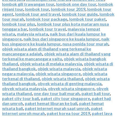
lombok gili trawangan tour
,
lombok one day tour
,
lombok
rinjani tour
,
lombok tour
,
lombok tour 2019
,
lombok tour
agent
,
lombok tour and travel
,
lombok tour guide
,
lombok
tour murah
,
lombok tour package
,
lombok tour paket
,
lombok tour plus
,
lombok tour plus kota mataram nusa
tenggara bar
,
lombok tour travel
,
malaysia tempat
wisata
,
malaysia wisata
,
naik bus dari kuala lumpur ke
singapore
,
naik bus dari singapore ke kuala lumpur
,
naik
bus singapore ke kuala lumpur
,
nusa penida tour murah
,
objek wisata alam di thailand yang terkenal ke
mancanegara adalah
,
objek wisata alam di thailand yang
terkenal ke mancanegara yaitu
,
objek wisata bangkok
thailand
,
objek wisata di melaka malaysia
,
objek wisata di
thailand bangkok
,
objek wisata malaysia
,
objek wisata
negara malaysia
,
objek wisata singapore
,
objek wisata
terkenal di thailand
,
objek wisata thailand
,
objek wisata
thailand bangkok
,
obyek wisata di genting malaysia
,
obyek wisata malaysia
,
obyek wisata singapore
,
obyek
wisata thailand
,
one day tour bali murah
,
paket bali tour
,
paket city tour bali
,
paket city tour singapore
,
paket haji
dan umroh
,
paket hemat liburan ke bali
,
paket hemat
wisata bali
,
paket internet murah saat umroh
,
paket
internet umroh murah
,
paket korea tour 2019
,
paket lava