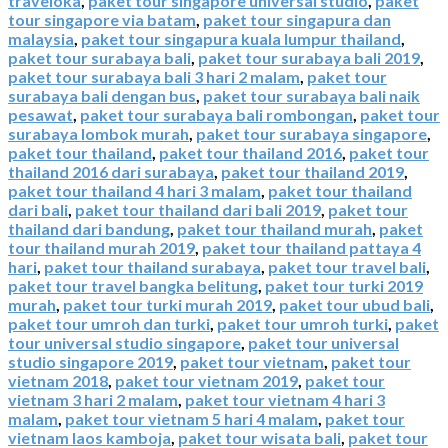
traveloka
,
paket tour singapore universal studio
,
paket
tour singapore via batam
,
paket tour singapura dan
malaysia
,
paket tour singapura kuala lumpur thailand
,
paket tour surabaya bali
,
paket tour surabaya bali 2019
,
paket tour surabaya bali 3 hari 2 malam
,
paket tour
surabaya bali dengan bus
,
paket tour surabaya bali naik
pesawat
,
paket tour surabaya bali rombongan
,
paket tour
surabaya lombok murah
,
paket tour surabaya singapore
,
paket tour thailand
,
paket tour thailand 2016
,
paket tour
thailand 2016 dari surabaya
,
paket tour thailand 2019
,
paket tour thailand 4 hari 3 malam
,
paket tour thailand
dari bali
,
paket tour thailand dari bali 2019
,
paket tour
thailand dari bandung
,
paket tour thailand murah
,
paket
tour thailand murah 2019
,
paket tour thailand pattaya 4
hari
,
paket tour thailand surabaya
,
paket tour travel bali
,
paket tour travel bangka belitung
,
paket tour turki 2019
murah
,
paket tour turki murah 2019
,
paket tour ubud bali
,
paket tour umroh dan turki
,
paket tour umroh turki
,
paket
tour universal studio singapore
,
paket tour universal
studio singapore 2019
,
paket tour vietnam
,
paket tour
vietnam 2018
,
paket tour vietnam 2019
,
paket tour
vietnam 3 hari 2 malam
,
paket tour vietnam 4 hari 3
malam
,
paket tour vietnam 5 hari 4 malam
,
paket tour
vietnam laos kamboja
,
paket tour wisata bali
,
paket tour