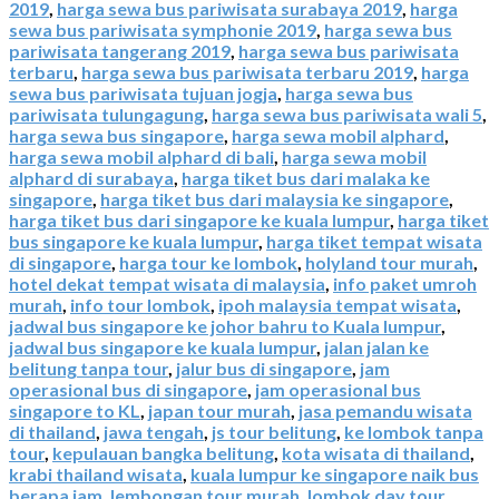
2019
,
harga sewa bus pariwisata surabaya 2019
,
harga
sewa bus pariwisata symphonie 2019
,
harga sewa bus
pariwisata tangerang 2019
,
harga sewa bus pariwisata
terbaru
,
harga sewa bus pariwisata terbaru 2019
,
harga
sewa bus pariwisata tujuan jogja
,
harga sewa bus
pariwisata tulungagung
,
harga sewa bus pariwisata wali 5
,
harga sewa bus singapore
,
harga sewa mobil alphard
,
harga sewa mobil alphard di bali
,
harga sewa mobil
alphard di surabaya
,
harga tiket bus dari malaka ke
singapore
,
harga tiket bus dari malaysia ke singapore
,
harga tiket bus dari singapore ke kuala lumpur
,
harga tiket
bus singapore ke kuala lumpur
,
harga tiket tempat wisata
di singapore
,
harga tour ke lombok
,
holyland tour murah
,
hotel dekat tempat wisata di malaysia
,
info paket umroh
murah
,
info tour lombok
,
ipoh malaysia tempat wisata
,
jadwal bus singapore ke johor bahru to Kuala lumpur
,
jadwal bus singapore ke kuala lumpur
,
jalan jalan ke
belitung tanpa tour
,
jalur bus di singapore
,
jam
operasional bus di singapore
,
jam operasional bus
singapore to KL
,
japan tour murah
,
jasa pemandu wisata
di thailand
,
jawa tengah
,
js tour belitung
,
ke lombok tanpa
tour
,
kepulauan bangka belitung
,
kota wisata di thailand
,
krabi thailand wisata
,
kuala lumpur ke singapore naik bus
berapa jam
,
lembongan tour murah
,
lombok day tour
,