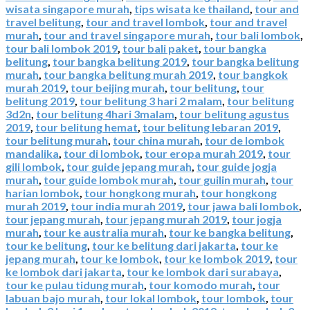
wisata singapore murah
,
tips wisata ke thailand
,
tour and
travel belitung
,
tour and travel lombok
,
tour and travel
murah
,
tour and travel singapore murah
,
tour bali lombok
,
tour bali lombok 2019
,
tour bali paket
,
tour bangka
belitung
,
tour bangka belitung 2019
,
tour bangka belitung
murah
,
tour bangka belitung murah 2019
,
tour bangkok
murah 2019
,
tour beijing murah
,
tour belitung
,
tour
belitung 2019
,
tour belitung 3 hari 2 malam
,
tour belitung
3d2n
,
tour belitung 4hari 3malam
,
tour belitung agustus
2019
,
tour belitung hemat
,
tour belitung lebaran 2019
,
tour belitung murah
,
tour china murah
,
tour de lombok
mandalika
,
tour di lombok
,
tour eropa murah 2019
,
tour
gili lombok
,
tour guide jepang murah
,
tour guide jogja
murah
,
tour guide lombok murah
,
tour guilin murah
,
tour
harian lombok
,
tour hongkong murah
,
tour hongkong
murah 2019
,
tour india murah 2019
,
tour jawa bali lombok
,
tour jepang murah
,
tour jepang murah 2019
,
tour jogja
murah
,
tour ke australia murah
,
tour ke bangka belitung
,
tour ke belitung
,
tour ke belitung dari jakarta
,
tour ke
jepang murah
,
tour ke lombok
,
tour ke lombok 2019
,
tour
ke lombok dari jakarta
,
tour ke lombok dari surabaya
,
tour ke pulau tidung murah
,
tour komodo murah
,
tour
labuan bajo murah
,
tour lokal lombok
,
tour lombok
,
tour