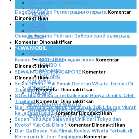
LABUAN BAJO – KOMODO
Jun
BetMatch.com
LOMBOK
DudeBet Casino Регистрация открыта
–
Komentar
MADURA
pada
Ставка
Dinonaktifkan
MALANG
DudeBet
05
–
MEDAN
Casino
Jun
победа
PADANG
Регистрация
Онлайн Казино Рейтинг Забери свой выигрыш
SUMBA
открыта
pada
Komentar Dinonaktifkan
TOUR TIGA NEGARA
Онлайн
27
SEWA MOBIL
Mei
Казино
INDONESIA
Кaзіно Slots City Побеждай легко
Komentar
BELITUNG
Рейтинг
LOMBOK
pada
Dinonaktifkan
Забери
MALANG
Кaзіно
SEWA MOBIL DI SINGAPORE
Komentar
свой
PADANG
pada
Dinonaktifkan
Slots
выигрыш
MALAYSIA
SEWA
Selain Hemat, Yuk Simak Deretan Wisata Terbaik Di
City
SINGAPORE
MOBIL
pada
Thailand
Komentar Dinonaktifkan
Побеждай
THAILAND
DI
Selain
8 Destinasi Wisata Terbaik yang Hanya Dimiliki Oleh
легко
SEWA BUS
SINGAPORE
Hemat,
pada
Thailand
Komentar Dinonaktifkan
SEWA BUS PARIWISATA
Yuk
8
Biar Kantong Ga Jebol, Yuk Simak Trik Liburan Murah
LAYANAN ANTAR JEMPUT KARYAWAN
Simak
Destinasi
pada
ke Jepang Disini!
Komentar Dinonaktifkan
SEWA ELF DAN HIACE JAKARTA
Deretan
Wisata
Biar
Sudah Tahu Apa Saja yang Unik dari Tokyo dan
TIKET ATRAKSI
Wisata
Terbaik
Kantong
pada
Kyoto? Yuk Cek Disini!
Komentar Dinonaktifkan
ARTIKEL
Terbaik
yang
Ga
Sudah
Biar Ga Bosen, Yuk Simak Review Wisata Terbaik di
KONTAK
Di
Hanya
Jebol,
Tahu
Korea untuk Libur Panjangmu
Komentar