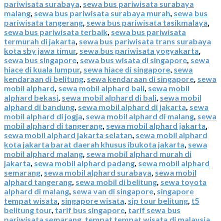
pariwisata surabaya
,
sewa bus pariwisata surabaya
malang
,
sewa bus pariwisata surabaya murah
,
sewa bus
pariwisata tangerang
,
sewa bus pariwisata tasikmalaya
,
sewa bus pariwisata terbaik
,
sewa bus pariwisata
termurah di jakarta
,
sewa bus pariwisata trans surabaya
kota sby jawa timur
,
sewa bus pariwisata yogyakarta
,
sewa bus singapore
,
sewa bus wisata di singapore
,
sewa
hiace di kuala lumpur
,
sewa hiace di singapore
,
sewa
kendaraan di belitung
,
sewa kendaraan di singapore
,
sewa
mobil alphard
,
sewa mobil alphard bali
,
sewa mobil
alphard bekasi
,
sewa mobil alphard di bali
,
sewa mobil
alphard di bandung
,
sewa mobil alphard di jakarta
,
sewa
mobil alphard di jogja
,
sewa mobil alphard di malang
,
sewa
mobil alphard di tangerang
,
sewa mobil alphard jakarta
,
sewa mobil alphard jakarta selatan
,
sewa mobil alphard
kota jakarta barat daerah khusus ibukota jakarta
,
sewa
mobil alphard malang
,
sewa mobil alphard murah di
jakarta
,
sewa mobil alphard padang
,
sewa mobil alphard
semarang
,
sewa mobil alphard surabaya
,
sewa mobil
alphard tangerang
,
sewa mobil di belitung
,
sewa toyota
alphard di malang
,
sewa van di singapore
,
singapore
tempat wisata
,
singapore wisata
,
sip tour belitung
,
t5
belitung tour
,
tarif bus singapore
,
tarif sewa bus
pariwisata semarang
,
tempat tempat wisata di malaysia
,