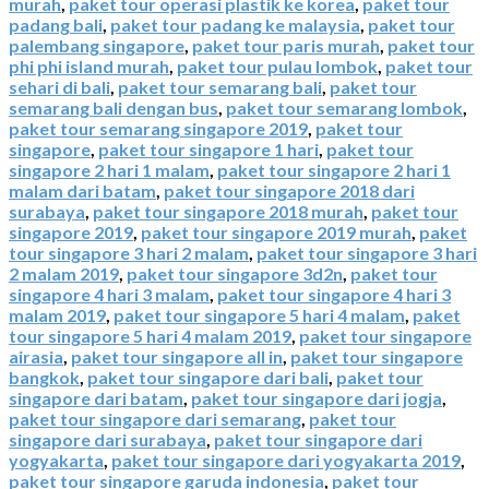
murah
,
paket tour operasi plastik ke korea
,
paket tour
padang bali
,
paket tour padang ke malaysia
,
paket tour
palembang singapore
,
paket tour paris murah
,
paket tour
phi phi island murah
,
paket tour pulau lombok
,
paket tour
sehari di bali
,
paket tour semarang bali
,
paket tour
semarang bali dengan bus
,
paket tour semarang lombok
,
paket tour semarang singapore 2019
,
paket tour
singapore
,
paket tour singapore 1 hari
,
paket tour
singapore 2 hari 1 malam
,
paket tour singapore 2 hari 1
malam dari batam
,
paket tour singapore 2018 dari
surabaya
,
paket tour singapore 2018 murah
,
paket tour
singapore 2019
,
paket tour singapore 2019 murah
,
paket
tour singapore 3 hari 2 malam
,
paket tour singapore 3 hari
2 malam 2019
,
paket tour singapore 3d2n
,
paket tour
singapore 4 hari 3 malam
,
paket tour singapore 4 hari 3
malam 2019
,
paket tour singapore 5 hari 4 malam
,
paket
tour singapore 5 hari 4 malam 2019
,
paket tour singapore
airasia
,
paket tour singapore all in
,
paket tour singapore
bangkok
,
paket tour singapore dari bali
,
paket tour
singapore dari batam
,
paket tour singapore dari jogja
,
paket tour singapore dari semarang
,
paket tour
singapore dari surabaya
,
paket tour singapore dari
yogyakarta
,
paket tour singapore dari yogyakarta 2019
,
paket tour singapore garuda indonesia
,
paket tour