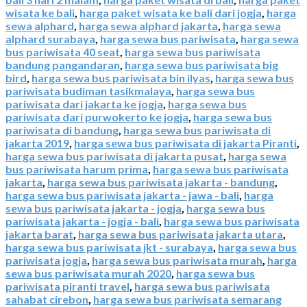
wisata ke bali
,
harga paket wisata ke bali dari jogja
,
harga
sewa alphard
,
harga sewa alphard jakarta
,
harga sewa
alphard surabaya
,
harga sewa bus pariwisata
,
harga sewa
bus pariwisata 40 seat
,
harga sewa bus pariwisata
bandung pangandaran
,
harga sewa bus pariwisata big
bird
,
harga sewa bus pariwisata bin ilyas
,
harga sewa bus
pariwisata budiman tasikmalaya
,
harga sewa bus
pariwisata dari jakarta ke jogja
,
harga sewa bus
pariwisata dari purwokerto ke jogja
,
harga sewa bus
pariwisata di bandung
,
harga sewa bus pariwisata di
jakarta 2019
,
harga sewa bus pariwisata di jakarta Piranti
,
harga sewa bus pariwisata di jakarta pusat
,
harga sewa
bus pariwisata harum prima
,
harga sewa bus pariwisata
jakarta
,
harga sewa bus pariwisata jakarta - bandung
,
harga sewa bus pariwisata jakarta - jawa - bali
,
harga
sewa bus pariwisata jakarta - jogja
,
harga sewa bus
pariwisata jakarta - jogja - bali
,
harga sewa bus pariwisata
jakarta barat
,
harga sewa bus pariwisata jakarta utara
,
harga sewa bus pariwisata jkt - surabaya
,
harga sewa bus
pariwisata jogja
,
harga sewa bus pariwisata murah
,
harga
sewa bus pariwisata murah 2020
,
harga sewa bus
pariwisata piranti travel
,
harga sewa bus pariwisata
sahabat cirebon
,
harga sewa bus pariwisata semarang