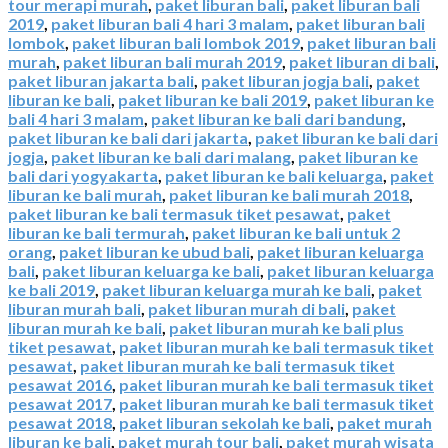
tour merapi murah
,
paket liburan bali
,
paket liburan bali
2019
,
paket liburan bali 4 hari 3 malam
,
paket liburan bali
lombok
,
paket liburan bali lombok 2019
,
paket liburan bali
murah
,
paket liburan bali murah 2019
,
paket liburan di bali
,
paket liburan jakarta bali
,
paket liburan jogja bali
,
paket
liburan ke bali
,
paket liburan ke bali 2019
,
paket liburan ke
bali 4 hari 3 malam
,
paket liburan ke bali dari bandung
,
paket liburan ke bali dari jakarta
,
paket liburan ke bali dari
jogja
,
paket liburan ke bali dari malang
,
paket liburan ke
bali dari yogyakarta
,
paket liburan ke bali keluarga
,
paket
liburan ke bali murah
,
paket liburan ke bali murah 2018
,
paket liburan ke bali termasuk tiket pesawat
,
paket
liburan ke bali termurah
,
paket liburan ke bali untuk 2
orang
,
paket liburan ke ubud bali
,
paket liburan keluarga
bali
,
paket liburan keluarga ke bali
,
paket liburan keluarga
ke bali 2019
,
paket liburan keluarga murah ke bali
,
paket
liburan murah bali
,
paket liburan murah di bali
,
paket
liburan murah ke bali
,
paket liburan murah ke bali plus
tiket pesawat
,
paket liburan murah ke bali termasuk tiket
pesawat
,
paket liburan murah ke bali termasuk tiket
pesawat 2016
,
paket liburan murah ke bali termasuk tiket
pesawat 2017
,
paket liburan murah ke bali termasuk tiket
pesawat 2018
,
paket liburan sekolah ke bali
,
paket murah
liburan ke bali
,
paket murah tour bali
,
paket murah wisata