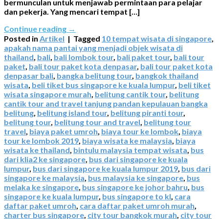
bermunculan untuk menjawab permintaan para pelajar
dan pekerja. Yang mencari tempat […]
Continue reading
→
Posted in
Artikel
|
Tagged
10 tempat wisata di singapore
,
apakah nama pantai yang menjadi objek wisata di
thailand
,
bali
,
bali lombok tour
,
bali paket tour
,
bali tour
paket
,
bali tour paket kota denpasar
,
bali tour paket kota
denpasar bali
,
bangka belitung tour
,
bangkok thailand
wisata
,
beli tiket bus singapore ke kuala lumpur
,
beli tiket
wisata singapore murah
,
belitung cantik tour
,
belitung
cantik tour and travel tanjung pandan kepulauan bangka
belitung
,
belitung island tour
,
belitung piranti tour
,
belitung tour
,
belitung tour and travel
,
belitung tour
travel
,
biaya paket umroh
,
biaya tour ke lombok
,
biaya
tour ke lombok 2019
,
biaya wisata ke malaysia
,
biaya
wisata ke thailand
,
bintulu malaysia tempat wisata
,
bus
dari klia2 ke singapore
,
bus dari singapore ke kuala
lumpur
,
bus dari singapore ke kuala lumpur 2019
,
bus dari
singapore ke malaysia
,
bus malaysia ke singapore
,
bus
melaka ke singapore
,
bus singapore ke johor bahru
,
bus
singapore ke kuala lumpur
,
bus singapore to kl
,
cara
daftar paket umroh
,
cara daftar paket umroh murah
,
charter bus singapore
,
city tour bangkok murah
,
city tour