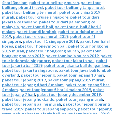
4hari 3malam
,
paket tour belitung murah
,
paket tour
belitung piranti travel
,
paket tour belitung tanpa hotel
,
paket tour belitung termurah
,
paket tour china 2019
murah
,
paket tour cruise singapore
,
paket tour dari
jakarta ke thailand
,
paket tour dari palembang ke
malaysia
,
paket tour di bali
,
paket tour di bali 3 hari 2
malam
,
paket tour di lombok
,
paket tour dubai murah
2019
,
paket tour eropa murah 2019
,
paket tour f1
singapore
,
paket tour f1 singapore 2018
,
paket tour halal
korea
,
paket tour honeymoon bali
,
paket tour hongkong
2019 murah
,
paket tour hongkong murah
,
paket tour
hongkong murah 2019
,
paket tour india murah 2019
,
paket
tour indonesia-singapore
,
paket tour jakarta bali
,
paket
tour jakarta bali 2019
,
paket tour jakarta bali dengan bus
,
paket tour jakarta singapore
,
paket tour jawa bali lombok
overland
,
paket tour jepang
,
paket tour jepang 10 hari
,
paket tour jepang 2019
,
paket tour jepang 2019 murah
,
paket tour jepang 4 hari 3 malam
,
paket tour jepang 5 hari
4 malam
,
paket tour jepang 5 hari 4 malam 2019
,
paket
tour jepang 7 hari
,
paket tour jepang desember 2019
,
paket tour jepang hokkaido
,
paket tour jepang murah
,
paket tour jepang paling murah
,
paket tour jepang piranti
travel 2019
,
paket tour jepang sapporo
,
paket tour jepang
termurah
,
paket tour jogja bali
,
paket tour jogja bali 2019
,