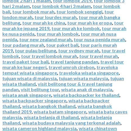
lombok 2 hari 1 malam
,
tour lombok 2019
,
tour lombok 3
hari 2 malam
,
tour lombok 4 hari 3 malam
,
tour lombok
bali
,
tour lombok murah
,
tour lombok senggigi
,
tour
london murah
,
tour lourdes murah
,
tour murah bangka
belitung
,
tour murah ke china
,
tour murah ke eropa
,
tour
murah ke jepang 2019
,
tour murah ke lombok
,
tour murah
ke nusa penida
,
tour murah lombok
,
tour murah nusa
penida
,
tour new zealand murah
,
tour nusa penida murah
,
tour padang murah
,
tour paket bali
,
tour paris murah
2019
,
tour pulau belitung
,
tour sydney murah
,
tour travel
lombok
,
tour travel lombok murah
,
tour travel murah
,
travel paket tour bali
,
travel tanjung pandan
,
travel tour
murah ke luar negeri
,
travel umroh cirebon
,
traveloka
tempat wisata singapore
,
traveloka wisata singapore
,
tujuan wisata di malaysia
,
tujuan wisata malaysia
,
tujuan
wisata thailand
,
visit belitong tour & travel tanjung
pandan
,
visit belitung tour
,
wisata anak di malaysia
,
wisata anak singapore
,
wisata backpacker ke thailand
,
wisata backpacker singapore
,
wisata backpacker
thailand
,
wisata bangkok thailand
,
wisata bangkok
thailand 2019
,
wisata batam singapore
,
wisata batu caves
malaysia
,
wisata belanja di thailand
,
wisata belanja
thailand
,
wisata budaya malaysia yang terkenal adalah
,
wisata cameron highland malaysia
,
wisata chinatown