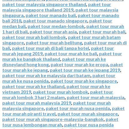
paket tour malaysia singapore thailand
,
paket tour
malaysia singapore thailand 2019
,
paket tour malaysia
singapura
,
paket tour manado bali
,
paket tour manado
bali 2018
,
paket tour manado singapore
,
paket tour
medan bali
,
paket tour medan-lombok
,
paket tour murah
1 hari di bali
,
paket tour murah asia
,
paket tour murah bali
,
paket tour murah bali lombok
,
paket tour murah batam
singapore
,
paket tour murah belitung
,
paket tour murah di
bali
,
paket tour murah di bali tanpa hotel
,
paket tour
murah jepang 2019
,
paket tour murah ke bali
,
paket tour
murah ke bangkok thailand
,
paket tour murah ke
disneyland hong kong
,
paket tour murah ke eropa
,
paket
tour murah ke jepang
,
paket tour murah ke jepang 2019
,
paket tour murah ke malaysia dari batam
,
paket tour
murah ke nusa penida
,
paket tour murah ke singapore
,
paket tour murah ke thailand
,
paket tour murah ke
vietnam 2019
,
paket tour murah lombok
,
paket tour
murah lombok 3 hari 2 malam
,
paket tour murah malaysia
,
paket tour murah malaysia 2019
,
paket tour murah
malaysia singapore
,
paket tour murah nusa penida
,
paket
tour murah piranti travel
,
paket tour murah singapore
,
paket tour murah singapore-malaysia-bangkok
,
paket
tour nusa lembongan murah
,
paket tour nusa penida