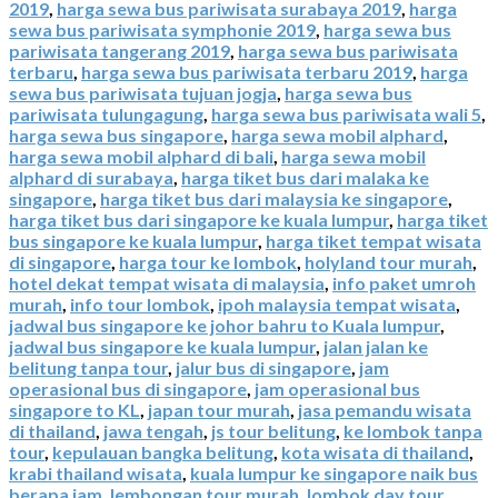
2019
,
harga sewa bus pariwisata surabaya 2019
,
harga
sewa bus pariwisata symphonie 2019
,
harga sewa bus
pariwisata tangerang 2019
,
harga sewa bus pariwisata
terbaru
,
harga sewa bus pariwisata terbaru 2019
,
harga
sewa bus pariwisata tujuan jogja
,
harga sewa bus
pariwisata tulungagung
,
harga sewa bus pariwisata wali 5
,
harga sewa bus singapore
,
harga sewa mobil alphard
,
harga sewa mobil alphard di bali
,
harga sewa mobil
alphard di surabaya
,
harga tiket bus dari malaka ke
singapore
,
harga tiket bus dari malaysia ke singapore
,
harga tiket bus dari singapore ke kuala lumpur
,
harga tiket
bus singapore ke kuala lumpur
,
harga tiket tempat wisata
di singapore
,
harga tour ke lombok
,
holyland tour murah
,
hotel dekat tempat wisata di malaysia
,
info paket umroh
murah
,
info tour lombok
,
ipoh malaysia tempat wisata
,
jadwal bus singapore ke johor bahru to Kuala lumpur
,
jadwal bus singapore ke kuala lumpur
,
jalan jalan ke
belitung tanpa tour
,
jalur bus di singapore
,
jam
operasional bus di singapore
,
jam operasional bus
singapore to KL
,
japan tour murah
,
jasa pemandu wisata
di thailand
,
jawa tengah
,
js tour belitung
,
ke lombok tanpa
tour
,
kepulauan bangka belitung
,
kota wisata di thailand
,
krabi thailand wisata
,
kuala lumpur ke singapore naik bus
berapa jam
,
lembongan tour murah
,
lombok day tour
,