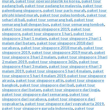
murah
,
paket tour operasi plastik ke korea
,
paket tour
padang bali
,
paket tour padang ke malaysia
,
paket tour
palembang singapore
,
paket tour paris murah
,
paket tour
phi phi island murah
,
paket tour pulau lombok
,
paket tour
sehari di bali
,
paket tour semarang bali
,
paket tour
semarang bali dengan bus
,
paket tour semarang lombok
,
paket tour semarang singapore 2019
,
paket tour
singapore
,
paket tour singapore 1 hari
,
paket tour
singapore 2 hari 1 malam
,
paket tour singapore 2 hari 1
malam dari batam
,
paket tour singapore 2018 dari
surabaya
,
paket tour singapore 2018 murah
,
paket tour
singapore 2019
,
paket tour singapore 2019 murah
,
paket
tour singapore 3 hari 2 malam
,
paket tour singapore 3 hari
2 malam 2019
,
paket tour singapore 3d2n
,
paket tour
singapore 4 hari 3 malam
,
paket tour singapore 4 hari 3
malam 2019
,
paket tour singapore 5 hari 4 malam
,
paket
tour singapore 5 hari 4 malam 2019
,
paket tour singapore
airasia
,
paket tour singapore all in
,
paket tour singapore
bangkok
,
paket tour singapore dari bali
,
paket tour
singapore dari batam
,
paket tour singapore dari jogja
,
paket tour singapore dari semarang
,
paket tour
singapore dari surabaya
,
paket tour singapore dari
yogyakarta
,
paket tour singapore dari yogyakarta 2019
,
paket tour singapore garuda indonesia
,
paket tour