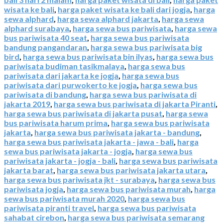
wisata ke bali
,
harga paket wisata ke bali dari jogja
,
harga
sewa alphard
,
harga sewa alphard jakarta
,
harga sewa
alphard surabaya
,
harga sewa bus pariwisata
,
harga sewa
bus pariwisata 40 seat
,
harga sewa bus pariwisata
bandung pangandaran
,
harga sewa bus pariwisata big
bird
,
harga sewa bus pariwisata bin ilyas
,
harga sewa bus
pariwisata budiman tasikmalaya
,
harga sewa bus
pariwisata dari jakarta ke jogja
,
harga sewa bus
pariwisata dari purwokerto ke jogja
,
harga sewa bus
pariwisata di bandung
,
harga sewa bus pariwisata di
jakarta 2019
,
harga sewa bus pariwisata di jakarta Piranti
,
harga sewa bus pariwisata di jakarta pusat
,
harga sewa
bus pariwisata harum prima
,
harga sewa bus pariwisata
jakarta
,
harga sewa bus pariwisata jakarta - bandung
,
harga sewa bus pariwisata jakarta - jawa - bali
,
harga
sewa bus pariwisata jakarta - jogja
,
harga sewa bus
pariwisata jakarta - jogja - bali
,
harga sewa bus pariwisata
jakarta barat
,
harga sewa bus pariwisata jakarta utara
,
harga sewa bus pariwisata jkt - surabaya
,
harga sewa bus
pariwisata jogja
,
harga sewa bus pariwisata murah
,
harga
sewa bus pariwisata murah 2020
,
harga sewa bus
pariwisata piranti travel
,
harga sewa bus pariwisata
sahabat cirebon
,
harga sewa bus pariwisata semarang