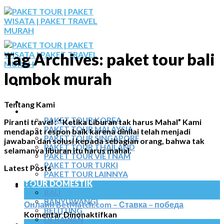
Skip
to
content
Tag Archives:
paket tour bali
lombok murah
BERANDA
Tentang Kami
PAKET TOUR
PAKET TOUR KOREA
Piranti travel : “ Ketika Liburan tak harus Mahal” Kami
PAKET TOUR MALAYSIA
mendapat respon baik karena dinilai telah menjadi
PAKET TOUR SINGAPORE
jawaban dan solusi kepada sebagian orang, bahwa tak
PAKET TOUR THAILAND
selamanya liburan itu harus mahal.
PAKET TOUR VIETNAM
PAKET TOUR TURKI
Latest Posts
PAKET TOUR LAINNYA
TOUR DOMESTIK
22
BALI
Jun
BANYUWANGI
Онлайн BetMatch.com – Ставка – победа
BELITUNG
pada
Komentar Dinonaktifkan
DERAWAN
Онлайн
15