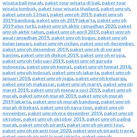
wisata bali murah
,
paket tour wisata di bali
,
paket tour
wisata lombok
,
paket tour wisata thailand
,
paket umroh
,
paket umroh 13 hari
,
paket umroh 2019
,
paket umroh
2019 bandung
,
paket umroh 2019 jakarta
,
paket umroh
2019 plus turki
,
paket umroh akhir ramadhan 2020
,
paket
umroh akhir tahun
,
paket umroh april 2019
,
paket umroh
awal ramadhan 2019
,
paket umroh bogor
,
paket umroh
bulan januari
,
paket umroh cicilan
,
paket umroh desember
,
paket umroh desember 2019
,
paket umroh di serang
banten
,
paket umroh diskon 2019
,
paket umroh eropa
,
paket umroh februari 2019
,
paket umroh garuda
indonesia
,
paket umroh hemat
,
paket umroh hemat 2018
,
paket umroh indosat
,
paket umroh jakarta
,
paket umroh
januari 2018
,
paket umroh jogja
,
paket umroh keluarga
,
paket umroh makassar
,
paket umroh maret
,
paket umroh
maret 2019
,
paket umroh menara suci 2019
,
paket umroh
murah
,
paket umroh murah 2019
,
paket umroh murah
2019 jakarta
,
paket umroh murah bandung
,
paket umroh
murah di bekasi
,
paket umroh nava tour
,
paket umroh
november
,
paket umroh nra desember 2019
,
paket umroh
oktober
,
paket umroh oktober 2019
,
paket umroh paling
murah
,
paket umroh piranti
,
paket umroh piranti tour
,
paket umroh piranti tour 2020
,
paket umroh piranti travel
,
paket umroh piranti travel jakarta
,
paket umroh