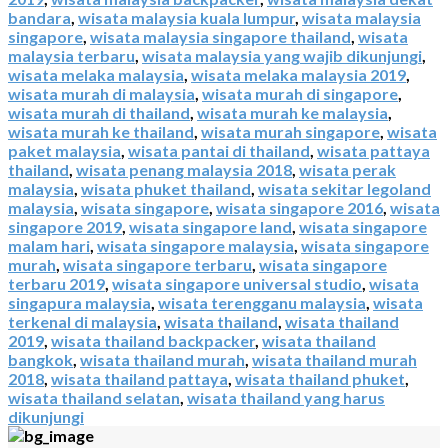
bandara
,
wisata malaysia kuala lumpur
,
wisata malaysia
singapore
,
wisata malaysia singapore thailand
,
wisata
malaysia terbaru
,
wisata malaysia yang wajib dikunjungi
,
wisata melaka malaysia
,
wisata melaka malaysia 2019
,
wisata murah di malaysia
,
wisata murah di singapore
,
wisata murah di thailand
,
wisata murah ke malaysia
,
wisata murah ke thailand
,
wisata murah singapore
,
wisata
paket malaysia
,
wisata pantai di thailand
,
wisata pattaya
thailand
,
wisata penang malaysia 2018
,
wisata perak
malaysia
,
wisata phuket thailand
,
wisata sekitar legoland
malaysia
,
wisata singapore
,
wisata singapore 2016
,
wisata
singapore 2019
,
wisata singapore land
,
wisata singapore
malam hari
,
wisata singapore malaysia
,
wisata singapore
murah
,
wisata singapore terbaru
,
wisata singapore
terbaru 2019
,
wisata singapore universal studio
,
wisata
singapura malaysia
,
wisata terengganu malaysia
,
wisata
terkenal di malaysia
,
wisata thailand
,
wisata thailand
2019
,
wisata thailand backpacker
,
wisata thailand
bangkok
,
wisata thailand murah
,
wisata thailand murah
2018
,
wisata thailand pattaya
,
wisata thailand phuket
,
wisata thailand selatan
,
wisata thailand yang harus
dikunjungi