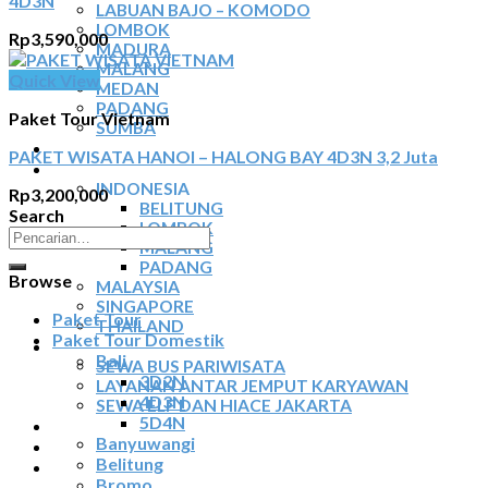
4D3N
LABUAN BAJO – KOMODO
LOMBOK
Rp
3,590,000
MADURA
MALANG
Quick View
MEDAN
PADANG
Paket Tour Vietnam
SUMBA
TOUR TIGA NEGARA
PAKET WISATA HANOI – HALONG BAY 4D3N 3,2 Juta
SEWA MOBIL
INDONESIA
Rp
3,200,000
BELITUNG
Search
LOMBOK
Pencarian
MALANG
untuk:
PADANG
Browse
MALAYSIA
SINGAPORE
Paket Tour
THAILAND
Paket Tour Domestik
SEWA BUS
Bali
SEWA BUS PARIWISATA
3D2N
LAYANAN ANTAR JEMPUT KARYAWAN
4D3N
SEWA ELF DAN HIACE JAKARTA
5D4N
TIKET ATRAKSI
Banyuwangi
ARTIKEL
Belitung
KONTAK
Bromo