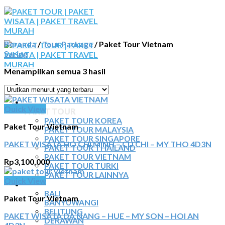
Skip
to
content
Beranda
/
Tour Package
/
Paket Tour Vietnam
Saring
Menampilkan semua 3 hasil
BERANDA
Quick View
PAKET TOUR
PAKET TOUR KOREA
Paket Tour Vietnam
PAKET TOUR MALAYSIA
PAKET TOUR SINGAPORE
PAKET WISATA HO CHI MINH – CU CHI – MY THO 4D3N
PAKET TOUR THAILAND
PAKET TOUR VIETNAM
Rp
3,100,000
PAKET TOUR TURKI
PAKET TOUR LAINNYA
Quick View
TOUR DOMESTIK
BALI
Paket Tour Vietnam
BANYUWANGI
BELITUNG
PAKET WISATA DA NANG – HUE – MY SON – HOI AN
DERAWAN