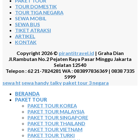
PAKET TOUR
TOUR DOMESTIK
TOUR TIGA NEGARA
SEWA MOBIL
SEWA BUS
TIKET ATRAKSI
ARTIKEL
KONTAK
Copyright 2026 ©
pirantitravel.id
| Graha Dian
Jl.Rambutan No.2 Pejaten Raya Pasar Minggu Jakarta
Selatan 12540
Telepon : 62 21-7824281 WA : 083897836369 | 0838 7335
5999
sewa ht
sewa handy talky
paket tour 3 negara
BERANDA
PAKET TOUR
PAKET TOUR KOREA
PAKET TOUR MALAYSIA
PAKET TOUR SINGAPORE
PAKET TOUR THAILAND
PAKET TOUR VIETNAM
PAKET TOUR TURKI