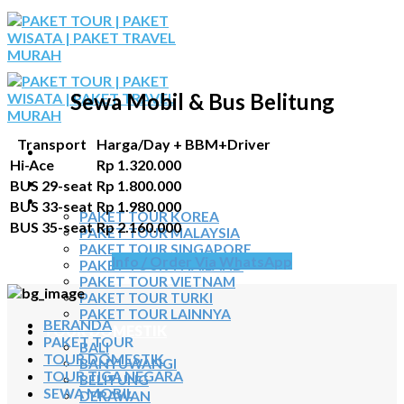
Skip
to
content
Sewa Mobil & Bus Belitung
Transport
Harga/Day + BBM+Driver
Hi-Ace
Rp 1.320.000
BERANDA
BUS 29-seat
Rp 1.800.000
PAKET TOUR
BUS 33-seat
Rp 1.980.000
PAKET TOUR KOREA
BUS 35-seat
Rp 2.160.000
PAKET TOUR MALAYSIA
PAKET TOUR SINGAPORE
Info / Order Via WhatsApp
PAKET TOUR THAILAND
PAKET TOUR VIETNAM
PAKET TOUR TURKI
PAKET TOUR LAINNYA
BERANDA
TOUR DOMESTIK
PAKET TOUR
BALI
TOUR DOMESTIK
BANYUWANGI
TOUR TIGA NEGARA
BELITUNG
SEWA MOBIL
DERAWAN