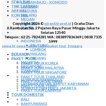
SEWA BUS
LABUAN BAJO – KOMODO
TIKET ATRAKSI
LOMBOK
ARTIKEL
MADURA
KONTAK
MALANG
MEDAN
Copyright 2026 ©
pirantitravel.id
| Graha Dian
PADANG
Jl.Rambutan No.2 Pejaten Raya Pasar Minggu Jakarta
SUMBA
TOUR TIGA NEGARA
Selatan 12540
SEWA MOBIL
Telepon : 62 21-7824281 WA : 083897836369 | 0838 7335
INDONESIA
5999
BELITUNG
sewa ht
sewa handy talky
paket tour 3 negara
LOMBOK
MALANG
BERANDA
PADANG
PAKET TOUR
MALAYSIA
PAKET TOUR KOREA
SINGAPORE
PAKET TOUR MALAYSIA
THAILAND
PAKET TOUR SINGAPORE
SEWA BUS
PAKET TOUR THAILAND
SEWA BUS PARIWISATA
PAKET TOUR VIETNAM
LAYANAN ANTAR JEMPUT KARYAWAN
PAKET TOUR TURKI
SEWA ELF DAN HIACE JAKARTA
PAKET TOUR LAINNYA
TIKET ATRAKSI
TOUR DOMESTIK
ARTIKEL
BALI
KONTAK
BANYUWANGI