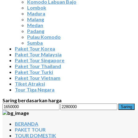
Komodo Labuan Bajo
Lombok
Madura
Malang
Medan
Padang
Pulau Komodo
Sumba
Paket Tour Korea
Paket Tour Malaysia
Paket Tour Singapore
Paket Tour Thailand
Paket Tour Turki
Paket Tour Vietnam
Tiket Atraksi
Tour Tiga Negara
Saring berdasarkan harga
Harga
Harga
Saring
terendah
tertinggi
BERANDA
PAKET TOUR
TOUR DOMESTIK