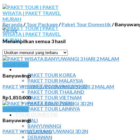
Skip
to
content
Beranda
/
Tour Package
/
Paket Tour Domestik
/
Banyuwan
Saring
Menampilkan semua 3 hasil
BERANDA
Quick View
PAKET TOUR
PAKET TOUR KOREA
Banyuwangi
PAKET TOUR MALAYSIA
PAKET WISATA BANYUWANGI 3 HARI 2 MALAM
PAKET TOUR SINGAPORE
PAKET TOUR THAILAND
Rp
1,810,000
PAKET TOUR VIETNAM
PAKET TOUR TURKI
PAKET TOUR LAINNYA
Quick View
TOUR DOMESTIK
Banyuwangi
BALI
BANYUWANGI
PAKET WISATA BANYUWANGI 3D2N
BELITUNG
DERAWAN