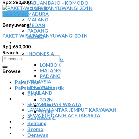
Rp
2,280,000
LABUAN BAJO – KOMODO
LOMBOK
Quick View
MADURA
MALANG
Banyuwangi
MEDAN
PADANG
PAKET WISATA BANYUWANGI 2D1N
SUMBA
TOUR TIGA NEGARA
Rp
1,650,000
SEWA MOBIL
Search
INDONESIA
Pencarian
BELITUNG
untuk:
LOMBOK
MALANG
Browse
PADANG
Paket Tour
MALAYSIA
SINGAPORE
Paket Tour Domestik
THAILAND
Bali
SEWA BUS
3D2N
SEWA BUS PARIWISATA
4D3N
LAYANAN ANTAR JEMPUT KARYAWAN
5D4N
SEWA ELF DAN HIACE JAKARTA
Banyuwangi
TIKET ATRAKSI
Belitung
ARTIKEL
Bromo
KONTAK
Derawan