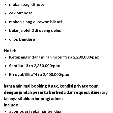
makan pagi di hotel
cek out hotel
makan siang di rawon bik ati
belanja oleh2 di oseng deles
drop bandara
Hotel:
Ketapang indah/ mirah hotel *3 rp 2,280,000/pax
Santika *3 rp 2,350,000/pax
El royal/ illira*4 rp 2,400,000/pax
harga minimal booking 8 pax, kondisi private tour.
dengan jumlah peserta berbeda dan request itinerary
lainnya silahkan hubungi admin.
Include
acomodasi sekamar berdua