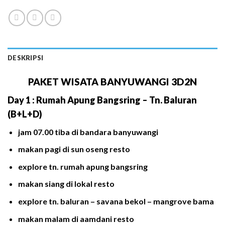
DESKRIPSI
PAKET WISATA BANYUWANGI 3D2N
Day 1 : Rumah Apung Bangsring – Tn. Baluran
(B+L+D)
jam 07.00 tiba di bandara banyuwangi
makan pagi di sun oseng resto
explore tn. rumah apung bangsring
makan siang di lokal resto
explore tn. baluran – savana bekol – mangrove bama
makan malam di aamdani resto