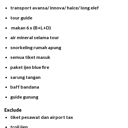
transport avansa/ innova/ haice/ long elef
tour guide
makan 6 x (B+L+D)
air mineral selama tour
snorkeling rumah apung
semua tiket masuk
paket ijen blue fire
sarung tangan
baff bandana
guide gunung
Exclude
tiket pesawat dan airport tax
troli ijen