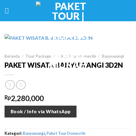
Skip
to
content
Beranda
/
Tour Package
/
Paket Tour Domestik
/
Banyuwangi
PAKET WISATA BANYUWANGI 3D2N
2,280,000
Rp
Book / Info via WhatsApp
Kategori:
Banyuwangi
,
Paket Tour Domestik