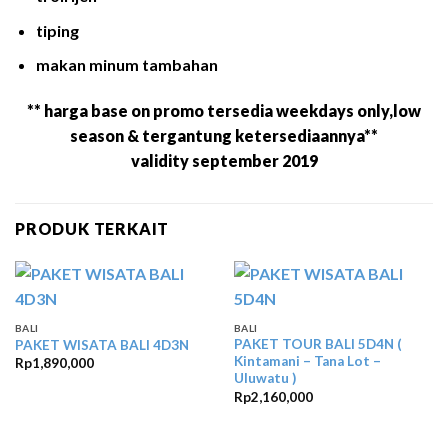
tiping
makan minum tambahan
** harga base on promo tersedia weekdays only,low
season & tergantung ketersediaannya**
validity september 2019
PRODUK TERKAIT
BALI
BALI
PAKET TOUR BALI 5D4N (
PAKET WISATA BALI 4D3N
Kintamani – Tana Lot –
Rp
1,890,000
Uluwatu )
Rp
2,160,000