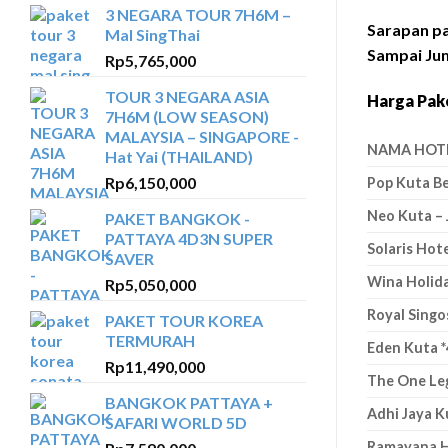
3 NEGARA TOUR 7H6M –
Sarapan pa
Mal SingThai
Sampai Jum
Rp
5,765,000
TOUR 3 NEGARA ASIA
Harga Pake
7H6M (LOW SEASON)
MALAYSIA – SINGAPORE -
NAMA HOT
Hat Yai (THAILAND)
Rp
6,150,000
Pop Kuta Be
Neo Kuta – 
PAKET BANGKOK -
PATTAYA 4D3N SUPER
Solaris Hote
SAVER
Wina Holiday
Rp
5,050,000
Royal Singos
PAKET TOUR KOREA
TERMURAH
Eden Kuta *
Rp
11,490,000
The One Leg
BANGKOK PATTAYA +
Adhi Jaya K
SAFARI WORLD 5D
Ramayana H