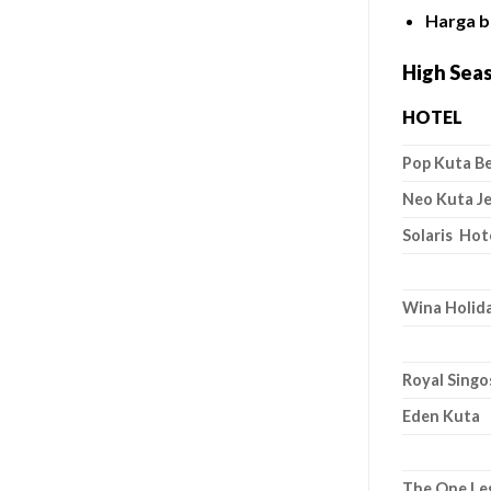
Harga b
High Sea
HOTEL
Pop Kuta B
Neo Kuta Je
Solaris Hot
Wina Holida
Royal Singo
Eden Kuta
The One Le