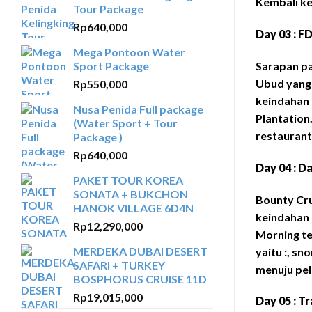
Kembali ke
Tour Package
Rp
640,000
Day 03 : F
Mega Pontoon Water
Sport Package
Sarapan pa
Ubud yang 
Rp
550,000
keindahan 
Nusa Penida Full package
Plantation
(Water Sport + Tour
restaurant
Package )
Rp
640,000
Day 04 : D
PAKET TOUR KOREA
SONATA + BUKCHON
Bounty Cru
HANOK VILLAGE 6D4N
keindahan 
Rp
12,290,000
Morning te
MERDEKA DUBAI DESERT
yaitu :, sn
SAFARI + TURKEY
menuju pel
BOSPHORUS CRUISE 11D
Rp
19,015,000
Day 05 : Tr