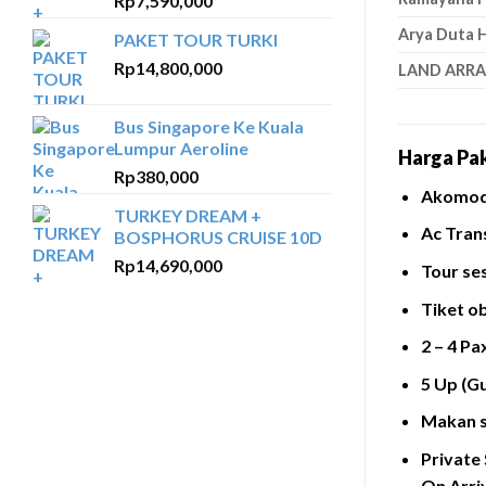
Rp
7,590,000
Arya Duta H
PAKET TOUR TURKI
Rp
14,800,000
LAND ARR
Bus Singapore Ke Kuala
Lumpur Aeroline
Harga Pa
Rp
380,000
Akomoda
TURKEY DREAM +
Ac Tran
BOSPHORUS CRUISE 10D
Rp
14,690,000
Tour se
Tiket o
2 – 4 P
5 Up (G
Makan s
Private 
On Arri