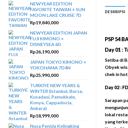
NEWYEAR EDITION
FAVORITE TAIWAN + SUN
DESKRIPSI
MOON LAKE CRUISE 7D
Rp
19,840,000
NEWYEAR EDITION JAPAN
FUJI KIMONO +
PSP 54 BA
DISNEYSEA 6D
Day 01 : 
Rp
26,190,000
Setiba di 
JAPAN TOKYO KIMONO +
Obyek wis
YOKOHAMA 7D4N
chek in hot
Rp
25,990,000
TURKIYE NEW YEARS &
Day 02 : F
WINTER (Istanbul, Bursa,
Kusadasi, Pamukkale,
Sarapan pa
Konya, Cappadocia,
mengunjung
Ankara)
lokal rest
Rp
18,999,000
yang terke
Nusa Penida Kelingking