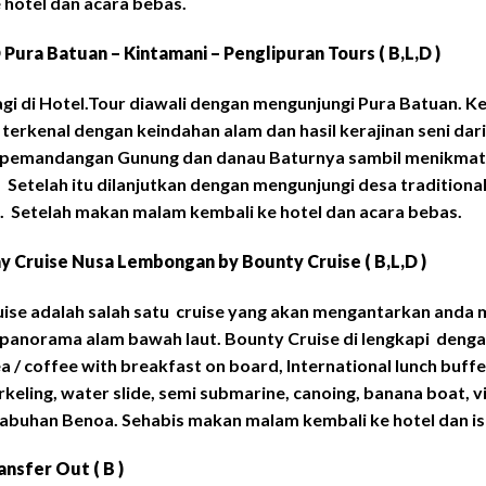
 hotel dan acara bebas.
D Pura Batuan – Kintamani – Penglipuran Tours ( B,L,D )
gi di Hotel.Tour diawali dengan mengunjungi Pura Batuan.
terkenal dengan keindahan alam dan hasil kerajinan seni da
pemandangan Gunung dan danau Baturnya sambil menikmati 
. Setelah itu dilanjutkan dengan mengunjungi desa traditiona
. Setelah makan malam kembali ke hotel dan acara bebas.
ay Cruise Nusa Lembongan by Bounty Cruise ( B,L,D )
ise adalah salah satu cruise yang akan mengantarkan anda
panorama alam bawah laut. Bounty Cruise di lengkapi dengan
a / coffee with breakfast on board, International lunch bu
orkeling, water slide, semi submarine, canoing, banana boat, 
abuhan Benoa. Sehabis makan malam kembali ke hotel dan is
ansfer Out ( B )