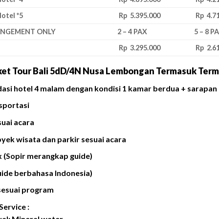
otel *5
Rp 5.395.000
Rp 4.7
ANGEMENT ONLY
2 – 4 PAX
5 – 8 P
Rp 3.295.000
Rp 2.6
ket Tour Bali 5dD/4N Nusa Lembongan Termasuk Term
si hotel 4 malam dengan kondisi 1 kamar berdua + sarapan 
sportasi
suai acara
byek wisata dan parkir sesuai acara
ax (Sopir merangkap guide)
uide berbahasa Indonesia)
esuai program
Service :
val: Mineral water