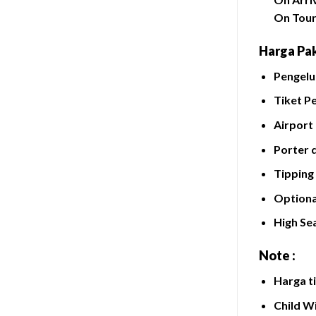
On Tour
Harga Pak
Pengelua
Tiket P
Airport
Porter 
Tipping
Optiona
High Se
Note :
Harga t
Child W