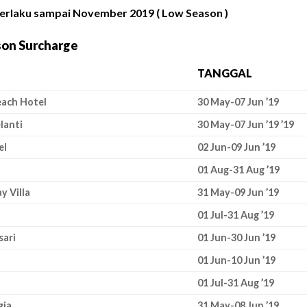
erlaku sampai November 2019 ( Low Season )
son Surcharge
TANGGAL
each Hotel
30 May-07 Jun ’19
lanti
30 May-07 Jun ’19 ’19
el
02 Jun-09 Jun ’19
01 Aug-31 Aug ’19
y Villa
31 May-09 Jun ’19
01 Jul-31 Aug ’19
sari
01 Jun-30 Jun ’19
01 Jun-10 Jun ’19
01 Jul-31 Aug ’19
gia
31 May-08 Jun ’19