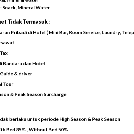
: Snack, Mineral Water
et Tidak Termasuk :
ran Pribadi di Hotel ( Mini Bar, Room Service, Laundry, Telepo
esawat
 Tax
di Bandara dan Hotel
 Guide & driver
l Tour
ason & Peak Season Surcharge
idak berlaku untuk periode High Season & Peak Season
ith Bed 85% , Without Bed 50%