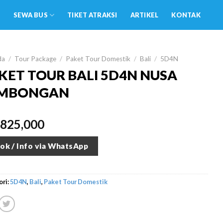
SEWA BUS
TIKET ATRAKSI
ARTIKEL
KONTAK
da
/
Tour Package
/
Paket Tour Domestik
/
Bali
/
5D4N
KET TOUR BALI 5D4N NUSA
MBONGAN
,825,000
ok / Info via WhatsApp
ri:
5D4N
,
Bali
,
Paket Tour Domestik