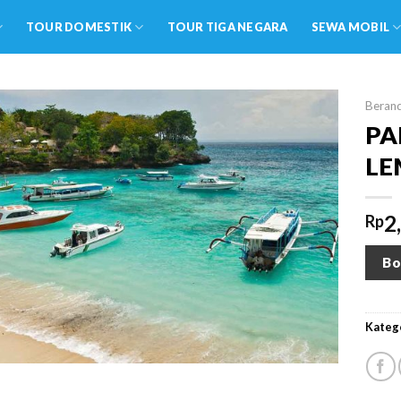
TOUR DOMESTIK
TOUR TIGA NEGARA
SEWA MOBIL
Beran
PA
LE
2
Rp
Bo
Katego