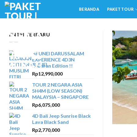
Skip
BERANDA
PAKET TOUR
to
content
ENTRI TERBARU
BRUNEI DARUSSALAM
EXPERIENCE 4D3N
Lebaran Edition !!
Rp
12,990,000
TOUR 2 NEGARA ASIA
5H4M (LOW SEASON)
MALAYSIA – SINGAPORE
Rp
6,075,000
4D Bali Jeep Sunrise Black
Lava Black Sand
Rp
2,770,000