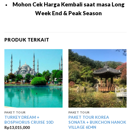
Mohon Cek Harga Kembali saat masa Long
Week End & Peak Season
PRODUK TERKAIT
PAKET TOUR
PAKET TOUR
TURKEY DREAM +
PAKET TOUR KOREA
BOSPHORUS CRUISE 10D
SONATA + BUKCHON HANOK
VILLAGE 6D4N
Rp
13,015,000