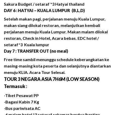
Sakura Budget / setaraf *3 Hatyai thailand
DAY 6 : HATYAI – KUALA LUMPUR (B,L,D)
Setelah makan pagi, perjalanan menuju Kuala Lumpur,
makan siang dilokal restoran, melanjutkan kembali
perjalanan menuju Kuala Lumpur. Makan malam dilokal
restoran, Check in Hotel, Acara bebas. EDC hotel /
setaraf*3 Kuala lumpur
Day 7 : TRANSFER OUT (no meal)
Free time sambil menunggu schedule keberangkatan ke
masing-masing kota peserta dan selanjutnya diantarkan
menuju KLIA. Acara Tour Selesai.
TOUR 3 NEGARA ASIA 7H6M (LOW SEASON)
Termasuk :
-Tiket Pesawat PP
-Bagasi Kabin 7 Kg
-Bus pariwisata AC
-6 malam hotel *3 setaraf sekamar berdua/bertiga