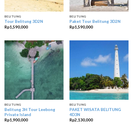
BELITUNG
BELITUNG
Tour Belitung 3D2N
Paket Tour Belitung 3D2N
Rp
1,590,000
Rp
1,590,000
BELITUNG
BELITUNG
Belitung 3H Tour Leebong
PAKET WISATA BELITUNG
Private Island
4D3N
Rp
1,900,000
Rp
2,130,000