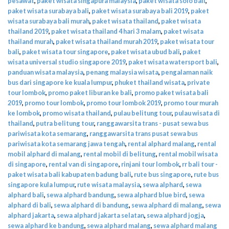
pesawat
,
paket wisata singapura malaysia
,
paket wisata solo bali
,
paket wisata surabaya bali
,
paket wisata surabaya bali 2019
,
paket
wisata surabaya bali murah
,
paket wisata thailand
,
paket wisata
thailand 2019
,
paket wisata thailand 4 hari 3 malam
,
paket wisata
thailand murah
,
paket wisata thailand murah 2019
,
paket wisata tour
bali
,
paket wisata tour singapore
,
paket wisata ubud bali
,
paket
wisata universal studio singapore 2019
,
paket wisata watersport bali
,
panduan wisata malaysia
,
penang malaysia wisata
,
pengalaman naik
bus dari singapore ke kuala lumpur
,
phuket thailand wisata
,
private
tour lombok
,
promo paket liburan ke bali
,
promo paket wisata bali
2019
,
promo tour lombok
,
promo tour lombok 2019
,
promo tour murah
ke lombok
,
promo wisata thailand
,
pulau belitung tour
,
pulau wisata di
thailand
,
putra belitung tour
,
ranggawarsita trans - pusat sewa bus
pariwisata kota semarang
,
ranggawarsita trans pusat sewa bus
pariwisata kota semarang jawa tengah
,
rental alphard malang
,
rental
mobil alphard di malang
,
rental mobil di belitung
,
rental mobil wisata
di singapore
,
rental van di singapore
,
rinjani tour lombok
,
rr bali tour -
paket wisata bali kabupaten badung bali
,
rute bus singapore
,
rute bus
singapore kula lumpur
,
rute wisata malaysia
,
sewa alphard
,
sewa
alphard bali
,
sewa alphard bandung
,
sewa alphard blue bird
,
sewa
alphard di bali
,
sewa alphard di bandung
,
sewa alphard di malang
,
sewa
alphard jakarta
,
sewa alphard jakarta selatan
,
sewa alphard jogja
,
sewa alphard ke bandung
,
sewa alphard malang
,
sewa alphard malang