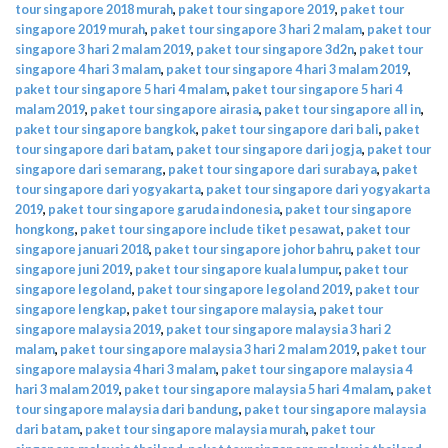
tour singapore 2018 murah
,
paket tour singapore 2019
,
paket tour
singapore 2019 murah
,
paket tour singapore 3 hari 2 malam
,
paket tour
singapore 3 hari 2 malam 2019
,
paket tour singapore 3d2n
,
paket tour
singapore 4 hari 3 malam
,
paket tour singapore 4 hari 3 malam 2019
,
paket tour singapore 5 hari 4 malam
,
paket tour singapore 5 hari 4
malam 2019
,
paket tour singapore airasia
,
paket tour singapore all in
,
paket tour singapore bangkok
,
paket tour singapore dari bali
,
paket
tour singapore dari batam
,
paket tour singapore dari jogja
,
paket tour
singapore dari semarang
,
paket tour singapore dari surabaya
,
paket
tour singapore dari yogyakarta
,
paket tour singapore dari yogyakarta
2019
,
paket tour singapore garuda indonesia
,
paket tour singapore
hongkong
,
paket tour singapore include tiket pesawat
,
paket tour
singapore januari 2018
,
paket tour singapore johor bahru
,
paket tour
singapore juni 2019
,
paket tour singapore kuala lumpur
,
paket tour
singapore legoland
,
paket tour singapore legoland 2019
,
paket tour
singapore lengkap
,
paket tour singapore malaysia
,
paket tour
singapore malaysia 2019
,
paket tour singapore malaysia 3 hari 2
malam
,
paket tour singapore malaysia 3 hari 2 malam 2019
,
paket tour
singapore malaysia 4 hari 3 malam
,
paket tour singapore malaysia 4
hari 3 malam 2019
,
paket tour singapore malaysia 5 hari 4 malam
,
paket
tour singapore malaysia dari bandung
,
paket tour singapore malaysia
dari batam
,
paket tour singapore malaysia murah
,
paket tour