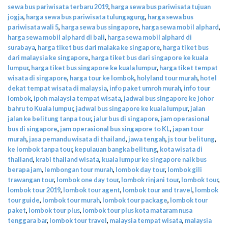
sewa bus pariwisata terbaru 2019
,
harga sewa bus pariwisata tujuan
jogja
,
harga sewa bus pariwisata tulungagung
,
harga sewa bus
pariwisata wali 5
,
harga sewa bus singapore
,
harga sewa mobil alphard
,
harga sewa mobil alphard di bali
,
harga sewa mobil alphard di
surabaya
,
harga tiket bus dari malaka ke singapore
,
harga tiket bus
dari malaysia ke singapore
,
harga tiket bus dari singapore ke kuala
lumpur
,
harga tiket bus singapore ke kuala lumpur
,
harga tiket tempat
wisata di singapore
,
harga tour ke lombok
,
holyland tour murah
,
hotel
dekat tempat wisata di malaysia
,
info paket umroh murah
,
info tour
lombok
,
ipoh malaysia tempat wisata
,
jadwal bus singapore ke johor
bahru to Kuala lumpur
,
jadwal bus singapore ke kuala lumpur
,
jalan
jalan ke belitung tanpa tour
,
jalur bus di singapore
,
jam operasional
bus di singapore
,
jam operasional bus singapore to KL
,
japan tour
murah
,
jasa pemandu wisata di thailand
,
jawa tengah
,
js tour belitung
,
ke lombok tanpa tour
,
kepulauan bangka belitung
,
kota wisata di
thailand
,
krabi thailand wisata
,
kuala lumpur ke singapore naik bus
berapa jam
,
lembongan tour murah
,
lombok day tour
,
lombok gili
trawangan tour
,
lombok one day tour
,
lombok rinjani tour
,
lombok tour
,
lombok tour 2019
,
lombok tour agent
,
lombok tour and travel
,
lombok
tour guide
,
lombok tour murah
,
lombok tour package
,
lombok tour
paket
,
lombok tour plus
,
lombok tour plus kota mataram nusa
tenggara bar
,
lombok tour travel
,
malaysia tempat wisata
,
malaysia