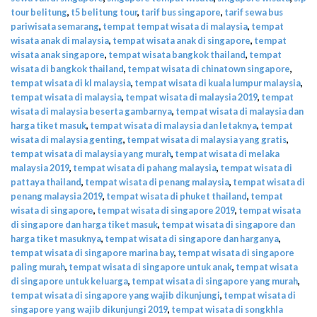
tour belitung
,
t5 belitung tour
,
tarif bus singapore
,
tarif sewa bus
pariwisata semarang
,
tempat tempat wisata di malaysia
,
tempat
wisata anak di malaysia
,
tempat wisata anak di singapore
,
tempat
wisata anak singapore
,
tempat wisata bangkok thailand
,
tempat
wisata di bangkok thailand
,
tempat wisata di chinatown singapore
,
tempat wisata di kl malaysia
,
tempat wisata di kuala lumpur malaysia
,
tempat wisata di malaysia
,
tempat wisata di malaysia 2019
,
tempat
wisata di malaysia beserta gambarnya
,
tempat wisata di malaysia dan
harga tiket masuk
,
tempat wisata di malaysia dan letaknya
,
tempat
wisata di malaysia genting
,
tempat wisata di malaysia yang gratis
,
tempat wisata di malaysia yang murah
,
tempat wisata di melaka
malaysia 2019
,
tempat wisata di pahang malaysia
,
tempat wisata di
pattaya thailand
,
tempat wisata di penang malaysia
,
tempat wisata di
penang malaysia 2019
,
tempat wisata di phuket thailand
,
tempat
wisata di singapore
,
tempat wisata di singapore 2019
,
tempat wisata
di singapore dan harga tiket masuk
,
tempat wisata di singapore dan
harga tiket masuknya
,
tempat wisata di singapore dan harganya
,
tempat wisata di singapore marina bay
,
tempat wisata di singapore
paling murah
,
tempat wisata di singapore untuk anak
,
tempat wisata
di singapore untuk keluarga
,
tempat wisata di singapore yang murah
,
tempat wisata di singapore yang wajib dikunjungi
,
tempat wisata di
singapore yang wajib dikunjungi 2019
,
tempat wisata di songkhla