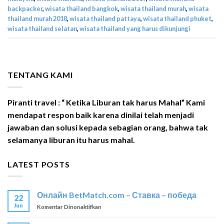
backpacker
,
wisata thailand bangkok
,
wisata thailand murah
,
wisata
thailand murah 2018
,
wisata thailand pattaya
,
wisata thailand phuket
,
wisata thailand selatan
,
wisata thailand yang harus dikunjungi
TENTANG KAMI
Piranti travel : “ Ketika Liburan tak harus Mahal” Kami
mendapat respon baik karena dinilai telah menjadi
jawaban dan solusi kepada sebagian orang, bahwa tak
selamanya liburan itu harus mahal.
LATEST POSTS
Онлайн BetMatch.com – Ставка – победа
22
Jun
pada
Komentar Dinonaktifkan
Онлайн
BetMatch.com