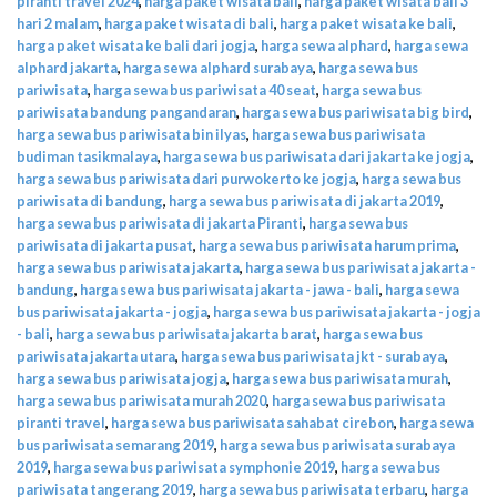
piranti travel 2024
,
harga paket wisata bali
,
harga paket wisata bali 3
hari 2 malam
,
harga paket wisata di bali
,
harga paket wisata ke bali
,
harga paket wisata ke bali dari jogja
,
harga sewa alphard
,
harga sewa
alphard jakarta
,
harga sewa alphard surabaya
,
harga sewa bus
pariwisata
,
harga sewa bus pariwisata 40 seat
,
harga sewa bus
pariwisata bandung pangandaran
,
harga sewa bus pariwisata big bird
,
harga sewa bus pariwisata bin ilyas
,
harga sewa bus pariwisata
budiman tasikmalaya
,
harga sewa bus pariwisata dari jakarta ke jogja
,
harga sewa bus pariwisata dari purwokerto ke jogja
,
harga sewa bus
pariwisata di bandung
,
harga sewa bus pariwisata di jakarta 2019
,
harga sewa bus pariwisata di jakarta Piranti
,
harga sewa bus
pariwisata di jakarta pusat
,
harga sewa bus pariwisata harum prima
,
harga sewa bus pariwisata jakarta
,
harga sewa bus pariwisata jakarta -
bandung
,
harga sewa bus pariwisata jakarta - jawa - bali
,
harga sewa
bus pariwisata jakarta - jogja
,
harga sewa bus pariwisata jakarta - jogja
- bali
,
harga sewa bus pariwisata jakarta barat
,
harga sewa bus
pariwisata jakarta utara
,
harga sewa bus pariwisata jkt - surabaya
,
harga sewa bus pariwisata jogja
,
harga sewa bus pariwisata murah
,
harga sewa bus pariwisata murah 2020
,
harga sewa bus pariwisata
piranti travel
,
harga sewa bus pariwisata sahabat cirebon
,
harga sewa
bus pariwisata semarang 2019
,
harga sewa bus pariwisata surabaya
2019
,
harga sewa bus pariwisata symphonie 2019
,
harga sewa bus
pariwisata tangerang 2019
,
harga sewa bus pariwisata terbaru
,
harga