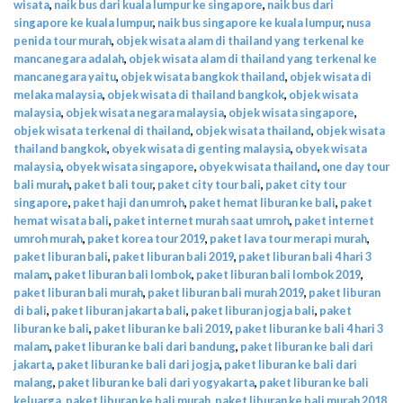
wisata
,
naik bus dari kuala lumpur ke singapore
,
naik bus dari
singapore ke kuala lumpur
,
naik bus singapore ke kuala lumpur
,
nusa
penida tour murah
,
objek wisata alam di thailand yang terkenal ke
mancanegara adalah
,
objek wisata alam di thailand yang terkenal ke
mancanegara yaitu
,
objek wisata bangkok thailand
,
objek wisata di
melaka malaysia
,
objek wisata di thailand bangkok
,
objek wisata
malaysia
,
objek wisata negara malaysia
,
objek wisata singapore
,
objek wisata terkenal di thailand
,
objek wisata thailand
,
objek wisata
thailand bangkok
,
obyek wisata di genting malaysia
,
obyek wisata
malaysia
,
obyek wisata singapore
,
obyek wisata thailand
,
one day tour
bali murah
,
paket bali tour
,
paket city tour bali
,
paket city tour
singapore
,
paket haji dan umroh
,
paket hemat liburan ke bali
,
paket
hemat wisata bali
,
paket internet murah saat umroh
,
paket internet
umroh murah
,
paket korea tour 2019
,
paket lava tour merapi murah
,
paket liburan bali
,
paket liburan bali 2019
,
paket liburan bali 4 hari 3
malam
,
paket liburan bali lombok
,
paket liburan bali lombok 2019
,
paket liburan bali murah
,
paket liburan bali murah 2019
,
paket liburan
di bali
,
paket liburan jakarta bali
,
paket liburan jogja bali
,
paket
liburan ke bali
,
paket liburan ke bali 2019
,
paket liburan ke bali 4 hari 3
malam
,
paket liburan ke bali dari bandung
,
paket liburan ke bali dari
jakarta
,
paket liburan ke bali dari jogja
,
paket liburan ke bali dari
malang
,
paket liburan ke bali dari yogyakarta
,
paket liburan ke bali
keluarga
,
paket liburan ke bali murah
,
paket liburan ke bali murah 2018
,