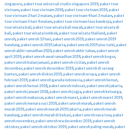
singapore
,
paket tour universal studio singapore 2019
,
paket tour
vietnam
,
paket tour vietnam 2018
,
paket tour vietnam 2019
,
paket
tour vietnam 3 hari 2 malam
,
paket tour vietnam 4 hari 3 malam
,
paket
tour vietnam 5 hari 4 malam
,
paket tour vietnam laos kamboja
,
paket
tour wisata bali
,
paket tour wisata bali murah
,
paket tour wisata di
bali
,
paket tour wisata lombok
,
paket tour wisata thailand
,
paket
umroh
,
paket umroh 13 hari
,
paket umroh 2019
,
paket umroh 2019
bandung
,
paket umroh 2019 jakarta
,
paket umroh 2019 plus turki
,
paket
umroh akhir ramadhan 2020
,
paket umroh akhir tahun
,
paket umroh
april 2019
,
paket umroh awal ramadhan 2019
,
paket umroh bogor
,
paket umroh bulan januari
,
paket umroh cicilan
,
paket umroh
desember
,
paket umroh desember 2019
,
paket umroh di serang
banten
,
paket umroh diskon 2019
,
paket umroh eropa
,
paket umroh
februari 2019
,
paket umroh garuda indonesia
,
paket umroh hemat
,
paket umroh hemat 2018
,
paket umroh indosat
,
paket umroh jakarta
,
paket umroh januari 2018
,
paket umroh jogja
,
paket umroh keluarga
,
paket umroh makassar
,
paket umroh maret
,
paket umroh maret 2019
,
paket umroh menara suci 2019
,
paket umroh murah
,
paket umroh
murah 2019
,
paket umroh murah 2019 jakarta
,
paket umroh murah
bandung
,
paket umroh murah di bekasi
,
paket umroh nava tour
,
paket
umroh november
,
paket umroh nra desember 2019
,
paket umroh
oktober
,
paket umroh oktober 2019
,
paket umroh paling murah
,
paket