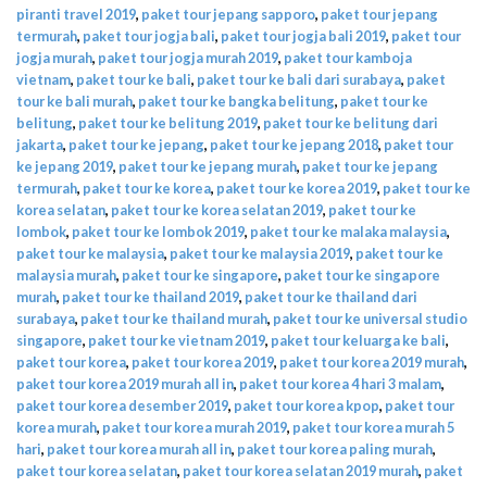
piranti travel 2019
,
paket tour jepang sapporo
,
paket tour jepang
termurah
,
paket tour jogja bali
,
paket tour jogja bali 2019
,
paket tour
jogja murah
,
paket tour jogja murah 2019
,
paket tour kamboja
vietnam
,
paket tour ke bali
,
paket tour ke bali dari surabaya
,
paket
tour ke bali murah
,
paket tour ke bangka belitung
,
paket tour ke
belitung
,
paket tour ke belitung 2019
,
paket tour ke belitung dari
jakarta
,
paket tour ke jepang
,
paket tour ke jepang 2018
,
paket tour
ke jepang 2019
,
paket tour ke jepang murah
,
paket tour ke jepang
termurah
,
paket tour ke korea
,
paket tour ke korea 2019
,
paket tour ke
korea selatan
,
paket tour ke korea selatan 2019
,
paket tour ke
lombok
,
paket tour ke lombok 2019
,
paket tour ke malaka malaysia
,
paket tour ke malaysia
,
paket tour ke malaysia 2019
,
paket tour ke
malaysia murah
,
paket tour ke singapore
,
paket tour ke singapore
murah
,
paket tour ke thailand 2019
,
paket tour ke thailand dari
surabaya
,
paket tour ke thailand murah
,
paket tour ke universal studio
singapore
,
paket tour ke vietnam 2019
,
paket tour keluarga ke bali
,
paket tour korea
,
paket tour korea 2019
,
paket tour korea 2019 murah
,
paket tour korea 2019 murah all in
,
paket tour korea 4 hari 3 malam
,
paket tour korea desember 2019
,
paket tour korea kpop
,
paket tour
korea murah
,
paket tour korea murah 2019
,
paket tour korea murah 5
hari
,
paket tour korea murah all in
,
paket tour korea paling murah
,
paket tour korea selatan
,
paket tour korea selatan 2019 murah
,
paket