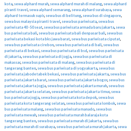
kota
,
sewa alphard murah
,
sewa alphard murah di malang
,
sewa alphard
piranti travel
,
sewa alphard semarang
,
sewa alphard surabaya
,
sewa
alphard termasuk supir
,
sewa bus di belitung
,
sewa bus di singapore
,
sewa bus malaysia piranti travel
,
sewa bus pariwisata
,
sewa bus
pariwisata 40 -50 seat
,
sewa bus pariwisata armada baru jakarta
,
sewa
bus pariwisata bali
,
sewa bus pariwisata bali denpasar bali
,
sewa bus
pariwisata bekasi kota bks jawa barat
,
sewa bus pariwisata ciputat
,
sewa bus pariwisata cirebon
,
sewa bus pariwisata di bali
,
sewa bus
pariwisata di bekasi
,
sewa bus pariwisata di bsd
,
sewa bus pariwisata
di jakarta
,
sewa bus pariwisata di jogja
,
sewa bus pariwisata di
makassar
,
sewa bus pariwisata di malang
,
sewa bus pariwisata di
tangerang banten
,
sewa bus pariwisata di yogyakarta
,
sewa bus
pariwisata jabodetabek bekasi
,
sewa bus pariwisata jakarta
,
sewa bus
pariwisata jakarta barat
,
sewa bus pariwisata jakarta bogor
,
sewa bus
pariwisata jakarta jogja
,
sewa bus pariwisata jakarta murah
,
sewa bus
pariwisata jakarta selatan
,
sewa bus pariwisata jakarta timur
,
sewa
bus pariwisata jogja
,
sewa bus pariwisata kota depok
,
sewa bus
pariwisata kota tangerang selatan
,
sewa bus pariwisata lombok
,
sewa
bus pariwisata malang
,
sewa bus pariwisata manado
,
sewa bus
pariwisata mewah
,
sewa bus pariwisata murah balaraja kota
tangerang banten
,
sewa bus pariwisata murah di jakarta
,
sewa bus
pariwisata murah di surabaya
,
sewa bus pariwisata murah jakarta
,
sewa