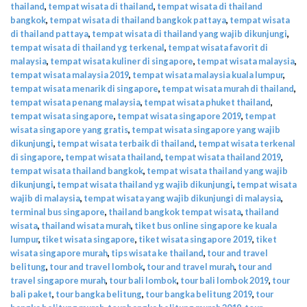
thailand
,
tempat wisata di thailand
,
tempat wisata di thailand
bangkok
,
tempat wisata di thailand bangkok pattaya
,
tempat wisata
di thailand pattaya
,
tempat wisata di thailand yang wajib dikunjungi
,
tempat wisata di thailand yg terkenal
,
tempat wisata favorit di
malaysia
,
tempat wisata kuliner di singapore
,
tempat wisata malaysia
,
tempat wisata malaysia 2019
,
tempat wisata malaysia kuala lumpur
,
tempat wisata menarik di singapore
,
tempat wisata murah di thailand
,
tempat wisata penang malaysia
,
tempat wisata phuket thailand
,
tempat wisata singapore
,
tempat wisata singapore 2019
,
tempat
wisata singapore yang gratis
,
tempat wisata singapore yang wajib
dikunjungi
,
tempat wisata terbaik di thailand
,
tempat wisata terkenal
di singapore
,
tempat wisata thailand
,
tempat wisata thailand 2019
,
tempat wisata thailand bangkok
,
tempat wisata thailand yang wajib
dikunjungi
,
tempat wisata thailand yg wajib dikunjungi
,
tempat wisata
wajib di malaysia
,
tempat wisata yang wajib dikunjungi di malaysia
,
terminal bus singapore
,
thailand bangkok tempat wisata
,
thailand
wisata
,
thailand wisata murah
,
tiket bus online singapore ke kuala
lumpur
,
tiket wisata singapore
,
tiket wisata singapore 2019
,
tiket
wisata singapore murah
,
tips wisata ke thailand
,
tour and travel
belitung
,
tour and travel lombok
,
tour and travel murah
,
tour and
travel singapore murah
,
tour bali lombok
,
tour bali lombok 2019
,
tour
bali paket
,
tour bangka belitung
,
tour bangka belitung 2019
,
tour