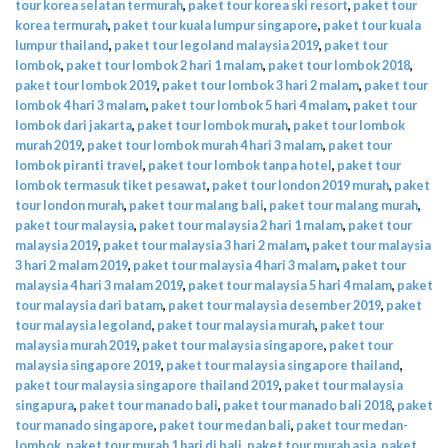
tour korea selatan termurah
,
paket tour korea ski resort
,
paket tour
korea termurah
,
paket tour kuala lumpur singapore
,
paket tour kuala
lumpur thailand
,
paket tour legoland malaysia 2019
,
paket tour
lombok
,
paket tour lombok 2 hari 1 malam
,
paket tour lombok 2018
,
paket tour lombok 2019
,
paket tour lombok 3 hari 2 malam
,
paket tour
lombok 4 hari 3 malam
,
paket tour lombok 5 hari 4 malam
,
paket tour
lombok dari jakarta
,
paket tour lombok murah
,
paket tour lombok
murah 2019
,
paket tour lombok murah 4 hari 3 malam
,
paket tour
lombok piranti travel
,
paket tour lombok tanpa hotel
,
paket tour
lombok termasuk tiket pesawat
,
paket tour london 2019 murah
,
paket
tour london murah
,
paket tour malang bali
,
paket tour malang murah
,
paket tour malaysia
,
paket tour malaysia 2 hari 1 malam
,
paket tour
malaysia 2019
,
paket tour malaysia 3 hari 2 malam
,
paket tour malaysia
3 hari 2 malam 2019
,
paket tour malaysia 4 hari 3 malam
,
paket tour
malaysia 4 hari 3 malam 2019
,
paket tour malaysia 5 hari 4 malam
,
paket
tour malaysia dari batam
,
paket tour malaysia desember 2019
,
paket
tour malaysia legoland
,
paket tour malaysia murah
,
paket tour
malaysia murah 2019
,
paket tour malaysia singapore
,
paket tour
malaysia singapore 2019
,
paket tour malaysia singapore thailand
,
paket tour malaysia singapore thailand 2019
,
paket tour malaysia
singapura
,
paket tour manado bali
,
paket tour manado bali 2018
,
paket
tour manado singapore
,
paket tour medan bali
,
paket tour medan-
lombok
,
paket tour murah 1 hari di bali
,
paket tour murah asia
,
paket