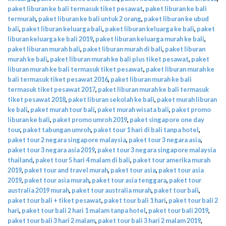
paket liburan ke bali termasuk tiket pesawat
,
paket liburan ke bali
termurah
,
paket liburan ke bali untuk 2 orang
,
paket liburan ke ubud
bali
,
paket liburan keluarga bali
,
paket liburan keluarga ke bali
,
paket
liburan keluarga ke bali 2019
,
paket liburan keluarga murah ke bali
,
paket liburan murah bali
,
paket liburan murah di bali
,
paket liburan
murah ke bali
,
paket liburan murah ke bali plus tiket pesawat
,
paket
liburan murah ke bali termasuk tiket pesawat
,
paket liburan murah ke
bali termasuk tiket pesawat 2016
,
paket liburan murah ke bali
termasuk tiket pesawat 2017
,
paket liburan murah ke bali termasuk
tiket pesawat 2018
,
paket liburan sekolah ke bali
,
paket murah liburan
ke bali
,
paket murah tour bali
,
paket murah wisata bali
,
paket promo
liburan ke bali
,
paket promo umroh 2019
,
paket singapore one day
tour
,
paket tabungan umroh
,
paket tour 1 hari di bali tanpa hotel
,
paket tour 2 negara singapore malaysia
,
paket tour 3 negara asia
,
paket tour 3 negara asia 2019
,
paket tour 3 negara singapore malaysia
thailand
,
paket tour 5 hari 4 malam di bali
,
paket tour amerika murah
2019
,
paket tour and travel murah
,
paket tour asia
,
paket tour asia
2019
,
paket tour asia murah
,
paket tour asia tenggara
,
paket tour
australia 2019 murah
,
paket tour australia murah
,
paket tour bali
,
paket tour bali + tiket pesawat
,
paket tour bali 1 hari
,
paket tour bali 2
hari
,
paket tour bali 2 hari 1 malam tanpa hotel
,
paket tour bali 2019
,
paket tour bali 3 hari 2 malam
,
paket tour bali 3 hari 2 malam 2019
,