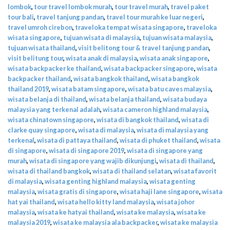
lombok
,
tour travel lombok murah
,
tour travel murah
,
travel paket
tour bali
,
travel tanjung pandan
,
travel tour murah ke luar negeri
,
travel umroh cirebon
,
traveloka tempat wisata singapore
,
traveloka
wisata singapore
,
tujuan wisata di malaysia
,
tujuan wisata malaysia
,
tujuan wisata thailand
,
visit belitong tour & travel tanjung pandan
,
visit belitung tour
,
wisata anak di malaysia
,
wisata anak singapore
,
wisata backpacker ke thailand
,
wisata backpacker singapore
,
wisata
backpacker thailand
,
wisata bangkok thailand
,
wisata bangkok
thailand 2019
,
wisata batam singapore
,
wisata batu caves malaysia
,
wisata belanja di thailand
,
wisata belanja thailand
,
wisata budaya
malaysia yang terkenal adalah
,
wisata cameron highland malaysia
,
wisata chinatown singapore
,
wisata di bangkok thailand
,
wisata di
clarke quay singapore
,
wisata di malaysia
,
wisata di malaysia yang
terkenal
,
wisata di pattaya thailand
,
wisata di phuket thailand
,
wisata
di singapore
,
wisata di singapore 2019
,
wisata di singapore yang
murah
,
wisata di singapore yang wajib dikunjungi
,
wisata di thailand
,
wisata di thailand bangkok
,
wisata di thailand selatan
,
wisata favorit
di malaysia
,
wisata genting highland malaysia
,
wisata genting
malaysia
,
wisata gratis di singapore
,
wisata haji lane singapore
,
wisata
hat yai thailand
,
wisata hello kitty land malaysia
,
wisata johor
malaysia
,
wisata ke hatyai thailand
,
wisata ke malaysia
,
wisata ke
malaysia 2019
,
wisata ke malaysia ala backpacker
,
wisata ke malaysia