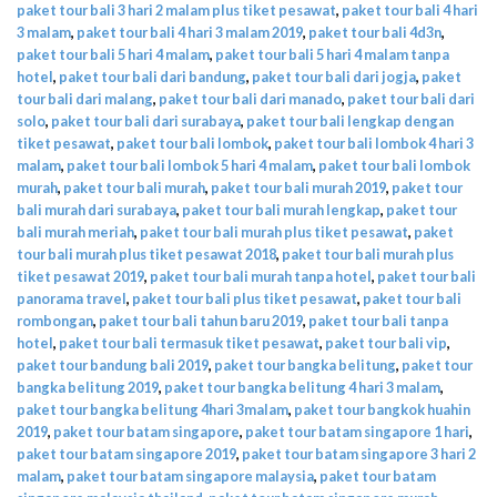
paket tour bali 3 hari 2 malam plus tiket pesawat
,
paket tour bali 4 hari
3 malam
,
paket tour bali 4 hari 3 malam 2019
,
paket tour bali 4d3n
,
paket tour bali 5 hari 4 malam
,
paket tour bali 5 hari 4 malam tanpa
hotel
,
paket tour bali dari bandung
,
paket tour bali dari jogja
,
paket
tour bali dari malang
,
paket tour bali dari manado
,
paket tour bali dari
solo
,
paket tour bali dari surabaya
,
paket tour bali lengkap dengan
tiket pesawat
,
paket tour bali lombok
,
paket tour bali lombok 4 hari 3
malam
,
paket tour bali lombok 5 hari 4 malam
,
paket tour bali lombok
murah
,
paket tour bali murah
,
paket tour bali murah 2019
,
paket tour
bali murah dari surabaya
,
paket tour bali murah lengkap
,
paket tour
bali murah meriah
,
paket tour bali murah plus tiket pesawat
,
paket
tour bali murah plus tiket pesawat 2018
,
paket tour bali murah plus
tiket pesawat 2019
,
paket tour bali murah tanpa hotel
,
paket tour bali
panorama travel
,
paket tour bali plus tiket pesawat
,
paket tour bali
rombongan
,
paket tour bali tahun baru 2019
,
paket tour bali tanpa
hotel
,
paket tour bali termasuk tiket pesawat
,
paket tour bali vip
,
paket tour bandung bali 2019
,
paket tour bangka belitung
,
paket tour
bangka belitung 2019
,
paket tour bangka belitung 4 hari 3 malam
,
paket tour bangka belitung 4hari 3malam
,
paket tour bangkok huahin
2019
,
paket tour batam singapore
,
paket tour batam singapore 1 hari
,
paket tour batam singapore 2019
,
paket tour batam singapore 3 hari 2
malam
,
paket tour batam singapore malaysia
,
paket tour batam