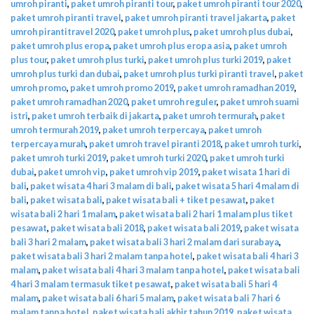
umroh piranti
,
paket umroh piranti tour
,
paket umroh piranti tour 2020
,
paket umroh piranti travel
,
paket umroh piranti travel jakarta
,
paket
umroh pirantitravel 2020
,
paket umroh plus
,
paket umroh plus dubai
,
paket umroh plus eropa
,
paket umroh plus eropa asia
,
paket umroh
plus tour
,
paket umroh plus turki
,
paket umroh plus turki 2019
,
paket
umroh plus turki dan dubai
,
paket umroh plus turki piranti travel
,
paket
umroh promo
,
paket umroh promo 2019
,
paket umroh ramadhan 2019
,
paket umroh ramadhan 2020
,
paket umroh reguler
,
paket umroh suami
istri
,
paket umroh terbaik di jakarta
,
paket umroh termurah
,
paket
umroh termurah 2019
,
paket umroh terpercaya
,
paket umroh
terpercaya murah
,
paket umroh travel piranti 2018
,
paket umroh turki
,
paket umroh turki 2019
,
paket umroh turki 2020
,
paket umroh turki
dubai
,
paket umroh vip
,
paket umroh vip 2019
,
paket wisata 1 hari di
bali
,
paket wisata 4 hari 3 malam di bali
,
paket wisata 5 hari 4 malam di
bali
,
paket wisata bali
,
paket wisata bali + tiket pesawat
,
paket
wisata bali 2 hari 1 malam
,
paket wisata bali 2 hari 1 malam plus tiket
pesawat
,
paket wisata bali 2018
,
paket wisata bali 2019
,
paket wisata
bali 3 hari 2 malam
,
paket wisata bali 3 hari 2 malam dari surabaya
,
paket wisata bali 3 hari 2 malam tanpa hotel
,
paket wisata bali 4 hari 3
malam
,
paket wisata bali 4 hari 3 malam tanpa hotel
,
paket wisata bali
4 hari 3 malam termasuk tiket pesawat
,
paket wisata bali 5 hari 4
malam
,
paket wisata bali 6 hari 5 malam
,
paket wisata bali 7 hari 6
malam tanpa hotel
,
paket wisata bali akhir tahun 2019
,
paket wisata