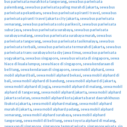
bus pariwisata murah kota tangerang
,
sewa bus pariwisata
palembang
,
sewa bus pariwisata paling murah di jakarta
,
sewa bus
pariwisata pekanbaru
,
sewa bus pariwisata piranti travel
,
sewa bus
pariwisata piranti travel jakarta city jakarta
,
sewa bus pariwisata
semarang
,
sewa bus pariwisata solo parikesit
,
sewa bus pariwisata
subur jaya
,
sewa bus pariwisata surabaya
,
sewa bus pariwisata
surabaya malang
,
sewa bus pariwisata surabaya murah
,
sewa bus
pariwisata tangerang
,
sewa bus pariwisata tasikmalaya
,
sewa bus
pariwisata terbaik
,
sewa bus pariwisata termurah di jakarta
,
sewa bus
pariwisata trans surabaya kota sby jawa timur
,
sewa bus pariwisata
yogyakarta
,
sewa bus singapore
,
sewa bus wisata di singapore
,
sewa
hiace di kuala lumpur
,
sewa hiace di singapore
,
sewa kendaraan di
belitung
,
sewa kendaraan di singapore
,
sewa mobil alphard
,
sewa
mobil alphard bali
,
sewa mobil alphard bekasi
,
sewa mobil alphard di
bali
,
sewa mobil alphard di bandung
,
sewa mobil alphard di jakarta
,
sewa mobil alphard di jogja
,
sewa mobil alphard di malang
,
sewa mobil
alphard di tangerang
,
sewa mobil alphard jakarta
,
sewa mobil alphard
jakarta selatan
,
sewa mobil alphard kota jakarta barat daerah khusus
ibukota jakarta
,
sewa mobil alphard malang
,
sewa mobil alphard
murah di jakarta
,
sewa mobil alphard padang
,
sewa mobil alphard
semarang
,
sewa mobil alphard surabaya
,
sewa mobil alphard
tangerang
,
sewa mobil di belitung
,
sewa toyota alphard di malang
,
sewa van di singapore
,
singapore tempat wisata
,
singapore wisata
,
sip