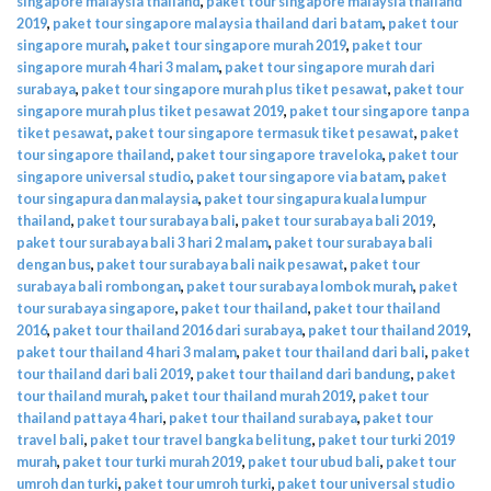
singapore malaysia thailand
,
paket tour singapore malaysia thailand
2019
,
paket tour singapore malaysia thailand dari batam
,
paket tour
singapore murah
,
paket tour singapore murah 2019
,
paket tour
singapore murah 4 hari 3 malam
,
paket tour singapore murah dari
surabaya
,
paket tour singapore murah plus tiket pesawat
,
paket tour
singapore murah plus tiket pesawat 2019
,
paket tour singapore tanpa
tiket pesawat
,
paket tour singapore termasuk tiket pesawat
,
paket
tour singapore thailand
,
paket tour singapore traveloka
,
paket tour
singapore universal studio
,
paket tour singapore via batam
,
paket
tour singapura dan malaysia
,
paket tour singapura kuala lumpur
thailand
,
paket tour surabaya bali
,
paket tour surabaya bali 2019
,
paket tour surabaya bali 3 hari 2 malam
,
paket tour surabaya bali
dengan bus
,
paket tour surabaya bali naik pesawat
,
paket tour
surabaya bali rombongan
,
paket tour surabaya lombok murah
,
paket
tour surabaya singapore
,
paket tour thailand
,
paket tour thailand
2016
,
paket tour thailand 2016 dari surabaya
,
paket tour thailand 2019
,
paket tour thailand 4 hari 3 malam
,
paket tour thailand dari bali
,
paket
tour thailand dari bali 2019
,
paket tour thailand dari bandung
,
paket
tour thailand murah
,
paket tour thailand murah 2019
,
paket tour
thailand pattaya 4 hari
,
paket tour thailand surabaya
,
paket tour
travel bali
,
paket tour travel bangka belitung
,
paket tour turki 2019
murah
,
paket tour turki murah 2019
,
paket tour ubud bali
,
paket tour
umroh dan turki
,
paket tour umroh turki
,
paket tour universal studio