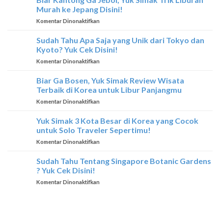
Wisata
Di
Murah ke Jepang Disini!
Terbaik
Thailand
pada
Komentar Dinonaktifkan
yang
Biar
Hanya
Kantong
Sudah Tahu Apa Saja yang Unik dari Tokyo dan
Dimiliki
Ga
Oleh
Kyoto? Yuk Cek Disini!
Jebol,
Thailand
pada
Komentar Dinonaktifkan
Yuk
Sudah
Simak
Tahu
Biar Ga Bosen, Yuk Simak Review Wisata
Trik
Apa
Liburan
Terbaik di Korea untuk Libur Panjangmu
Saja
Murah
pada
Komentar Dinonaktifkan
yang
ke
Biar
Unik
Jepang
Ga
Yuk Simak 3 Kota Besar di Korea yang Cocok
dari
Disini!
Bosen,
Tokyo
untuk Solo Traveler Sepertimu!
Yuk
dan
pada
Komentar Dinonaktifkan
Simak
Kyoto?
Yuk
Review
Yuk
Simak
Sudah Tahu Tentang Singapore Botanic Gardens
Wisata
Cek
3
Terbaik
? Yuk Cek Disini!
Disini!
Kota
di
pada
Komentar Dinonaktifkan
Besar
Korea
Sudah
di
untuk
Tahu
Korea
Libur
Tentang
yang
Panjangmu
Singapore
Cocok