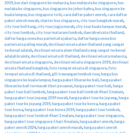
2019
,
bus dari singapore ke malaysia
,
bus malaysia ke singapore
,
bus
melaka ke singapore
,
bus singapore ke johor bahru
,
bus singapore ke
kuala lumpur
,
bus singapore to kl
,
cara daftar paket umroh
,
cara daftar
paket umroh murah
,
charter bus singapore
,
city tour bangkok murah
,
city tour belitung
,
city tour jogja murah
,
city tour kuala lumpur murah
,
city tour lombok
,
city tour mataram lombok
,
daerah wisata thailand
,
daftar harga sewa bus pariwisata jakarta
,
daftar harga sewa bus
pariwisata paling murah
,
destinasi wisata alam thailand yang sangat
terkenal adalah
,
destinasi wisata alam thailand yang sangat terkenal
adalah brainly
,
destinasi wisata di thailand
,
destinasi wisata malaysia
,
destinasi wisata singapore
,
destinasi wisata singapore 2019
,
destinasi
wisata thailand bangkok
,
foto tempat wisata di singapore
,
foto
tempat wisata di thailand
,
gili trawangan lombok tour
,
harga bus
singapore ke kuala lumpur
,
harga paket liburan ke bali
,
harga paket
liburan ke bali termasuk tiket pesawat
,
harga paket tour bali
,
harga
paket tour bali lombok
,
harga paket tour bali lombok 4 hari 3 malam
,
harga paket tour jepang 2019 murah
,
harga paket tour ke jepang
,
harga
paket tour ke jepang 2019
,
harga paket tour ke korea
,
harga paket
tour korea
,
harga paket tour korea 2019
,
harga paket tour lombok
,
harga paket tour lombok 4 hari 3 malam
,
harga paket tour singapore
,
harga paket tour singapore 5 hari 4 malam
,
harga paket umroh
,
harga
paket umroh 2024
,
harga paket umroh murah
,
harga paket umroh