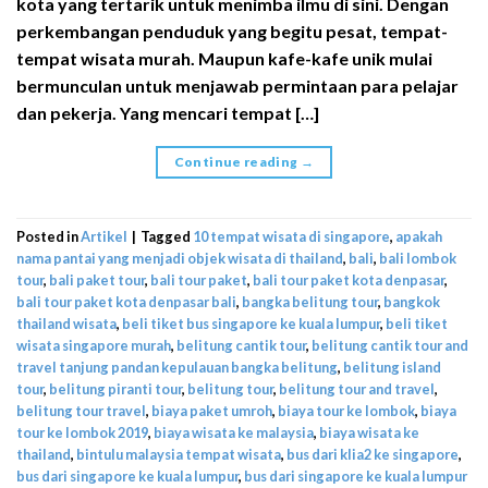
kota yang tertarik untuk menimba ilmu di sini. Dengan
perkembangan penduduk yang begitu pesat, tempat-
tempat wisata murah. Maupun kafe-kafe unik mulai
bermunculan untuk menjawab permintaan para pelajar
dan pekerja. Yang mencari tempat […]
Continue reading
→
Posted in
Artikel
|
Tagged
10 tempat wisata di singapore
,
apakah
nama pantai yang menjadi objek wisata di thailand
,
bali
,
bali lombok
tour
,
bali paket tour
,
bali tour paket
,
bali tour paket kota denpasar
,
bali tour paket kota denpasar bali
,
bangka belitung tour
,
bangkok
thailand wisata
,
beli tiket bus singapore ke kuala lumpur
,
beli tiket
wisata singapore murah
,
belitung cantik tour
,
belitung cantik tour and
travel tanjung pandan kepulauan bangka belitung
,
belitung island
tour
,
belitung piranti tour
,
belitung tour
,
belitung tour and travel
,
belitung tour travel
,
biaya paket umroh
,
biaya tour ke lombok
,
biaya
tour ke lombok 2019
,
biaya wisata ke malaysia
,
biaya wisata ke
thailand
,
bintulu malaysia tempat wisata
,
bus dari klia2 ke singapore
,
bus dari singapore ke kuala lumpur
,
bus dari singapore ke kuala lumpur