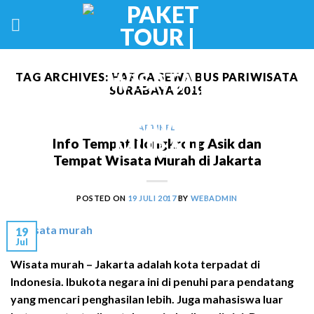
Skip
to
content
TAG ARCHIVES:
HARGA SEWA BUS PARIWISATA
SURABAYA 2019
ARTIKEL
Info Tempat Nongkrong Asik dan
Tempat Wisata Murah di Jakarta
POSTED ON
19 JULI 2017
BY
WEBADMIN
19
Jul
Wisata murah – Jakarta adalah kota terpadat di
Indonesia. Ibukota negara ini di penuhi para pendatang
yang mencari penghasilan lebih. Juga mahasiswa luar