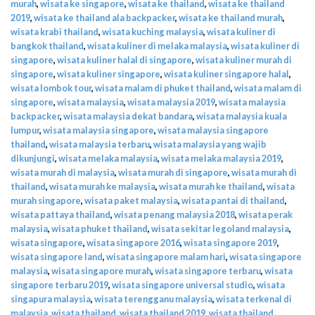
murah
,
wisata ke singapore
,
wisata ke thailand
,
wisata ke thailand
2019
,
wisata ke thailand ala backpacker
,
wisata ke thailand murah
,
wisata krabi thailand
,
wisata kuching malaysia
,
wisata kuliner di
bangkok thailand
,
wisata kuliner di melaka malaysia
,
wisata kuliner di
singapore
,
wisata kuliner halal di singapore
,
wisata kuliner murah di
singapore
,
wisata kuliner singapore
,
wisata kuliner singapore halal
,
wisata lombok tour
,
wisata malam di phuket thailand
,
wisata malam di
singapore
,
wisata malaysia
,
wisata malaysia 2019
,
wisata malaysia
backpacker
,
wisata malaysia dekat bandara
,
wisata malaysia kuala
lumpur
,
wisata malaysia singapore
,
wisata malaysia singapore
thailand
,
wisata malaysia terbaru
,
wisata malaysia yang wajib
dikunjungi
,
wisata melaka malaysia
,
wisata melaka malaysia 2019
,
wisata murah di malaysia
,
wisata murah di singapore
,
wisata murah di
thailand
,
wisata murah ke malaysia
,
wisata murah ke thailand
,
wisata
murah singapore
,
wisata paket malaysia
,
wisata pantai di thailand
,
wisata pattaya thailand
,
wisata penang malaysia 2018
,
wisata perak
malaysia
,
wisata phuket thailand
,
wisata sekitar legoland malaysia
,
wisata singapore
,
wisata singapore 2016
,
wisata singapore 2019
,
wisata singapore land
,
wisata singapore malam hari
,
wisata singapore
malaysia
,
wisata singapore murah
,
wisata singapore terbaru
,
wisata
singapore terbaru 2019
,
wisata singapore universal studio
,
wisata
singapura malaysia
,
wisata terengganu malaysia
,
wisata terkenal di
malaysia
,
wisata thailand
,
wisata thailand 2019
,
wisata thailand