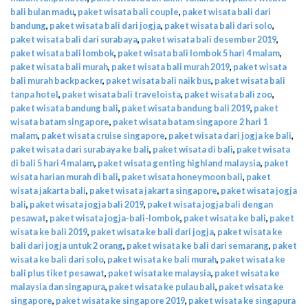
bali bulan madu
,
paket wisata bali couple
,
paket wisata bali dari
bandung
,
paket wisata bali dari jogja
,
paket wisata bali dari solo
,
paket wisata bali dari surabaya
,
paket wisata bali desember 2019
,
paket wisata bali lombok
,
paket wisata bali lombok 5 hari 4 malam
,
paket wisata bali murah
,
paket wisata bali murah 2019
,
paket wisata
bali murah backpacker
,
paket wisata bali naik bus
,
paket wisata bali
tanpa hotel
,
paket wisata bali traveloista
,
paket wisata bali zoo
,
paket wisata bandung bali
,
paket wisata bandung bali 2019
,
paket
wisata batam singapore
,
paket wisata batam singapore 2 hari 1
malam
,
paket wisata cruise singapore
,
paket wisata dari jogja ke bali
,
paket wisata dari surabaya ke bali
,
paket wisata di bali
,
paket wisata
di bali 5 hari 4 malam
,
paket wisata genting highland malaysia
,
paket
wisata harian murah di bali
,
paket wisata honeymoon bali
,
paket
wisata jakarta bali
,
paket wisata jakarta singapore
,
paket wisata jogja
bali
,
paket wisata jogja bali 2019
,
paket wisata jogja bali dengan
pesawat
,
paket wisata jogja-bali-lombok
,
paket wisata ke bali
,
paket
wisata ke bali 2019
,
paket wisata ke bali dari jogja
,
paket wisata ke
bali dari jogja untuk 2 orang
,
paket wisata ke bali dari semarang
,
paket
wisata ke bali dari solo
,
paket wisata ke bali murah
,
paket wisata ke
bali plus tiket pesawat
,
paket wisata ke malaysia
,
paket wisata ke
malaysia dan singapura
,
paket wisata ke pulau bali
,
paket wisata ke
singapore
,
paket wisata ke singapore 2019
,
paket wisata ke singapura