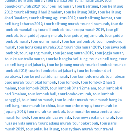
bangka belitung murah
,
tour bangka belitung murah 2019
,
tour
bangkok murah 2019
,
tour beijing murah
,
tour belitung
,
tour belitung
2019
,
tour belitung 3 hari 2 malam
,
tour belitung 3d2n
,
tour belitung
4hari 3malam
,
tour belitung agustus 2019
,
tour belitung hemat
,
tour
belitung lebaran 2019
,
tour belitung murah
,
tour china murah
,
tour de
lombok mandalika
,
tour di lombok
,
tour eropa murah 2019
,
tour gili
lombok
,
tour guide jepang murah
,
tour guide jogja murah
,
tour guide
lombok murah
,
tour guilin murah
,
tour harian lombok
,
tour hongkong
murah
,
tour hongkong murah 2019
,
tour india murah 2019
,
tour jawa bali
lombok
,
tour jepang murah
,
tour jepang murah 2019
,
tour jogja murah
,
tour ke australia murah
,
tour ke bangka belitung
,
tour ke belitung
,
tour
ke belitung dari jakarta
,
tour ke jepang murah
,
tour ke lombok
,
tour ke
lombok 2019
,
tour ke lombok dari jakarta
,
tour ke lombok dari
surabaya
,
tour ke pulau tidung murah
,
tour komodo murah
,
tour labuan
bajo murah
,
tour lokal lombok
,
tour lombok
,
tour lombok 2 hari 1
malam
,
tour lombok 2019
,
tour lombok 3 hari 2 malam
,
tour lombok 4
hari 3 malam
,
tour lombok bali
,
tour lombok murah
,
tour lombok
senggigi
,
tour london murah
,
tour lourdes murah
,
tour murah bangka
belitung
,
tour murah ke china
,
tour murah ke eropa
,
tour murah ke
jepang 2019
,
tour murah ke lombok
,
tour murah ke nusa penida
,
tour
murah lombok
,
tour murah nusa penida
,
tour new zealand murah
,
tour
nusa penida murah
,
tour padang murah
,
tour paket bali
,
tour paris
murah 2019
,
tour pulau belitung
,
tour sydney murah
,
tour travel