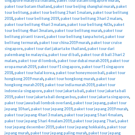
singapore malaysia thailand
,
paket tour batam singapore murah
,
paket tour batam thailand
,
paket tour beijing shanghai murah
,
paket
tour belitung
,
paket tour belitung 2 hari 1 malam
,
paket tour belitung
2018
,
paket tour belitung 2019
,
paket tour belitung 3 hari 2 malam
,
paket tour belitung 4 hari 3 malam
,
paket tour belitung 4d3n
,
paket
tour belitung 4hari 3malam
,
paket tour belitung murah
,
paket tour
belitung piranti travel
,
paket tour belitung tanpa hotel
,
paket tour
belitung termurah
,
paket tour china 2019 murah
,
paket tour cruise
singapore
,
paket tour dari jakarta ke thailand
,
paket tour dari
palembang ke malaysia
,
paket tour di bali
,
paket tour di bali 3 hari 2
malam
,
paket tour di lombok
,
paket tour dubai murah 2019
,
paket tour
eropa murah 2019
,
paket tour f1 singapore
,
paket tour f1 singapore
2018
,
paket tour halal korea
,
paket tour honeymoon bali
,
paket tour
hongkong 2019 murah
,
paket tour hongkong murah
,
paket tour
hongkong murah 2019
,
paket tour india murah 2019
,
paket tour
indonesia-singapore
,
paket tour jakarta bali
,
paket tour jakarta bali
2019
,
paket tour jakarta bali dengan bus
,
paket tour jakarta singapore
,
paket tour jawa bali lombok overland
,
paket tour jepang
,
paket tour
jepang 10 hari
,
paket tour jepang 2019
,
paket tour jepang 2019 murah
,
paket tour jepang 4 hari 3 malam
,
paket tour jepang 5 hari 4 malam
,
paket tour jepang 5 hari 4 malam 2019
,
paket tour jepang 7 hari
,
paket
tour jepang desember 2019
,
paket tour jepang hokkaido
,
paket tour
jepang murah
,
paket tour jepang paling murah
,
paket tour jepang