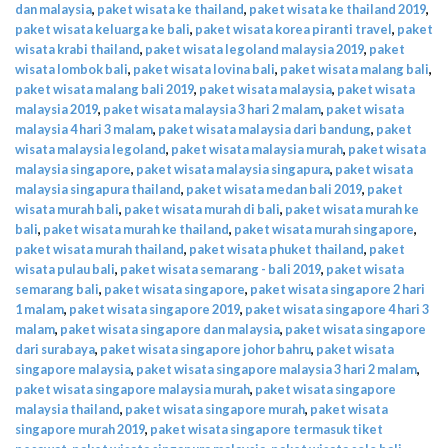
dan malaysia
,
paket wisata ke thailand
,
paket wisata ke thailand 2019
,
paket wisata keluarga ke bali
,
paket wisata korea piranti travel
,
paket
wisata krabi thailand
,
paket wisata legoland malaysia 2019
,
paket
wisata lombok bali
,
paket wisata lovina bali
,
paket wisata malang bali
,
paket wisata malang bali 2019
,
paket wisata malaysia
,
paket wisata
malaysia 2019
,
paket wisata malaysia 3 hari 2 malam
,
paket wisata
malaysia 4 hari 3 malam
,
paket wisata malaysia dari bandung
,
paket
wisata malaysia legoland
,
paket wisata malaysia murah
,
paket wisata
malaysia singapore
,
paket wisata malaysia singapura
,
paket wisata
malaysia singapura thailand
,
paket wisata medan bali 2019
,
paket
wisata murah bali
,
paket wisata murah di bali
,
paket wisata murah ke
bali
,
paket wisata murah ke thailand
,
paket wisata murah singapore
,
paket wisata murah thailand
,
paket wisata phuket thailand
,
paket
wisata pulau bali
,
paket wisata semarang - bali 2019
,
paket wisata
semarang bali
,
paket wisata singapore
,
paket wisata singapore 2 hari
1 malam
,
paket wisata singapore 2019
,
paket wisata singapore 4 hari 3
malam
,
paket wisata singapore dan malaysia
,
paket wisata singapore
dari surabaya
,
paket wisata singapore johor bahru
,
paket wisata
singapore malaysia
,
paket wisata singapore malaysia 3 hari 2 malam
,
paket wisata singapore malaysia murah
,
paket wisata singapore
malaysia thailand
,
paket wisata singapore murah
,
paket wisata
singapore murah 2019
,
paket wisata singapore termasuk tiket