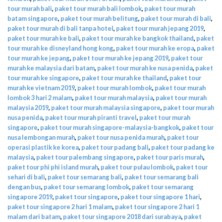
tour murah bali
,
paket tour murah bali lombok
,
paket tour murah
batam singapore
,
paket tour murah belitung
,
paket tour murah di bali
,
paket tour murah di bali tanpa hotel
,
paket tour murah jepang 2019
,
paket tour murah ke bali
,
paket tour murah ke bangkok thailand
,
paket
tour murah ke disneyland hong kong
,
paket tour murah ke eropa
,
paket
tour murah ke jepang
,
paket tour murah ke jepang 2019
,
paket tour
murah ke malaysia dari batam
,
paket tour murah ke nusa penida
,
paket
tour murah ke singapore
,
paket tour murah ke thailand
,
paket tour
murah ke vietnam 2019
,
paket tour murah lombok
,
paket tour murah
lombok 3 hari 2 malam
,
paket tour murah malaysia
,
paket tour murah
malaysia 2019
,
paket tour murah malaysia singapore
,
paket tour murah
nusa penida
,
paket tour murah piranti travel
,
paket tour murah
singapore
,
paket tour murah singapore-malaysia-bangkok
,
paket tour
nusa lembongan murah
,
paket tour nusa penida murah
,
paket tour
operasi plastik ke korea
,
paket tour padang bali
,
paket tour padang ke
malaysia
,
paket tour palembang singapore
,
paket tour paris murah
,
paket tour phi phi island murah
,
paket tour pulau lombok
,
paket tour
sehari di bali
,
paket tour semarang bali
,
paket tour semarang bali
dengan bus
,
paket tour semarang lombok
,
paket tour semarang
singapore 2019
,
paket tour singapore
,
paket tour singapore 1 hari
,
paket tour singapore 2 hari 1 malam
,
paket tour singapore 2 hari 1
malam dari batam
,
paket tour singapore 2018 dari surabaya
,
paket