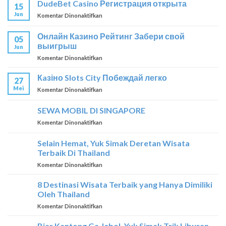
DudeBet Casino Регистрация открыта
15
–
Jun
pada
Komentar Dinonaktifkan
Ставка
DudeBet
–
Casino
победа
Онлайн Казино Рейтинг Забери свой
05
Регистрация
выигрыш
Jun
открыта
pada
Komentar Dinonaktifkan
Онлайн
Казино
Кaзіно Slots City Побеждай легко
27
Рейтинг
Mei
pada
Komentar Dinonaktifkan
Забери
Кaзіно
свой
Slots
SEWA MOBIL DI SINGAPORE
выигрыш
City
pada
Komentar Dinonaktifkan
Побеждай
SEWA
легко
MOBIL
Selain Hemat, Yuk Simak Deretan Wisata
DI
Terbaik Di Thailand
SINGAPORE
pada
Komentar Dinonaktifkan
Selain
Hemat,
8 Destinasi Wisata Terbaik yang Hanya Dimiliki
Yuk
Oleh Thailand
Simak
pada
Komentar Dinonaktifkan
Deretan
8
Wisata
Destinasi
Biar Kantong Ga Jebol, Yuk Simak Trik Liburan
Terbaik