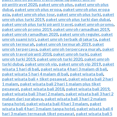
pirantitravel 2020
,
paket umroh plus
,
paket umroh plus
dubai
,
paket umroh plus eropa
,
paket umroh plus eropa
asia
,
paket umroh plus tour
,
paket umroh plus turki
,
paket
umroh plus turki 2019
,
paket umroh plus turki dan dubai
,
paket umroh plus turki piranti travel
,
paket umroh promo
,
paket umroh promo 2019
,
paket umroh ramadhan 2019
,
paket umroh ramadhan 2020
,
paket umroh reguler
,
paket
umroh suami istri
,
paket umroh terbaik di jakarta
,
paket
umroh termurah
,
paket umroh termurah 2019
,
paket
umroh terpercaya
,
paket umroh terpercaya murah
,
paket
umroh travel piranti 2018
,
paket umroh turki
,
paket
umroh turki 2019
,
paket umroh turki 2020
,
paket umroh
turki dubai
,
paket umroh vip
,
paket umroh vip 2019
,
paket
wisata 1 hari di bali
,
paket wisata 4 hari 3 malam di bali
,
paket wisata 5 hari 4 malam di bali
,
paket wisata bali
,
paket wisata bali + tiket pesawat
,
paket wisata bali 2 hari
1 malam
,
paket wisata bali 2 hari 1 malam plus tiket
pesawat
,
paket wisata bali 2018
,
paket wisata bali 2019
,
paket wisata bali 3 hari 2 malam
,
paket wisata bali 3 hari 2
malam dari surabaya
,
paket wisata bali 3 hari 2 malam
tanpa hotel
,
paket wisata bali 4 hari 3 malam
,
paket
wisata bali 4 hari 3 malam tanpa hotel
,
paket wisata bali 4
hari 3 malam termasuk tiket pesawat
,
paket wisata bali 5