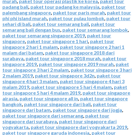
murah
,
paket tour operasi plastik ke korea
,
paket tour
padang bali
,
paket tour padang ke malaysia
,
paket tour
palembang singapore
,
paket tour paris murah
,
paket tour
phi phi island murah
,
paket tour pulau lombok
,
paket tour
sehari di bali
,
paket tour semarang bali
,
paket tour
semarang bali dengan bus
,
paket tour semarang lombok
,
paket tour semarang singapore 2019
,
paket tour
singapore
,
paket tour singapore 1 hari
,
paket tour
singapore 2 hari 1 malam
,
paket tour singapore 2 hari 1
malam dari batam
,
paket tour singapore 2018 dari
surabaya
,
paket tour singapore 2018 murah
,
paket tour
singapore 2019
,
paket tour singapore 2019 murah
,
paket
tour singapore 3 hari 2 malam
,
paket tour singapore 3 hari
2 malam 2019
,
paket tour singapore 3d2n
,
paket tour
singapore 4 hari 3 malam
,
paket tour singapore 4 hari 3
malam 2019
,
paket tour singapore 5 hari 4 malam
,
paket
tour singapore 5 hari 4 malam 2019
,
paket tour singapore
airasia
,
paket tour singapore all in
,
paket tour singapore
bangkok
,
paket tour singapore dari bali
,
paket tour
singapore dari batam
,
paket tour singapore dari jogja
,
paket tour singapore dari semarang
,
paket tour
singapore dari surabaya
,
paket tour singapore dari
yogyakarta
,
paket tour singapore dari yogyakarta 2019
,
paket tour singapore garuda indonesia
,
paket tour