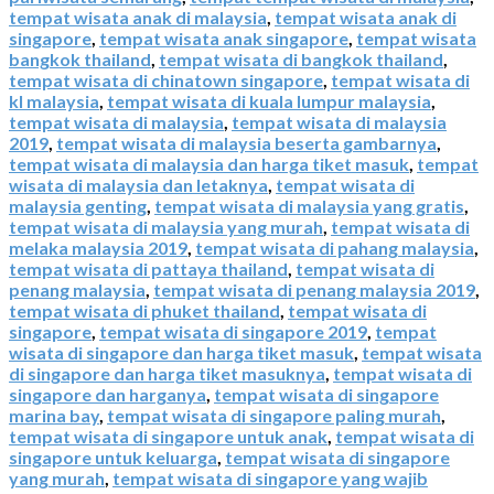
tempat wisata anak di malaysia
,
tempat wisata anak di
singapore
,
tempat wisata anak singapore
,
tempat wisata
bangkok thailand
,
tempat wisata di bangkok thailand
,
tempat wisata di chinatown singapore
,
tempat wisata di
kl malaysia
,
tempat wisata di kuala lumpur malaysia
,
tempat wisata di malaysia
,
tempat wisata di malaysia
2019
,
tempat wisata di malaysia beserta gambarnya
,
tempat wisata di malaysia dan harga tiket masuk
,
tempat
wisata di malaysia dan letaknya
,
tempat wisata di
malaysia genting
,
tempat wisata di malaysia yang gratis
,
tempat wisata di malaysia yang murah
,
tempat wisata di
melaka malaysia 2019
,
tempat wisata di pahang malaysia
,
tempat wisata di pattaya thailand
,
tempat wisata di
penang malaysia
,
tempat wisata di penang malaysia 2019
,
tempat wisata di phuket thailand
,
tempat wisata di
singapore
,
tempat wisata di singapore 2019
,
tempat
wisata di singapore dan harga tiket masuk
,
tempat wisata
di singapore dan harga tiket masuknya
,
tempat wisata di
singapore dan harganya
,
tempat wisata di singapore
marina bay
,
tempat wisata di singapore paling murah
,
tempat wisata di singapore untuk anak
,
tempat wisata di
singapore untuk keluarga
,
tempat wisata di singapore
yang murah
,
tempat wisata di singapore yang wajib