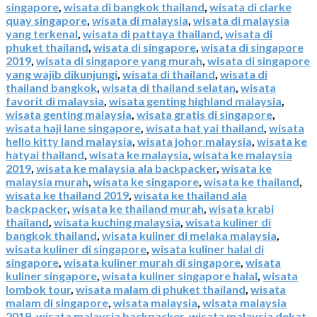
singapore
,
wisata di bangkok thailand
,
wisata di clarke
quay singapore
,
wisata di malaysia
,
wisata di malaysia
yang terkenal
,
wisata di pattaya thailand
,
wisata di
phuket thailand
,
wisata di singapore
,
wisata di singapore
2019
,
wisata di singapore yang murah
,
wisata di singapore
yang wajib dikunjungi
,
wisata di thailand
,
wisata di
thailand bangkok
,
wisata di thailand selatan
,
wisata
favorit di malaysia
,
wisata genting highland malaysia
,
wisata genting malaysia
,
wisata gratis di singapore
,
wisata haji lane singapore
,
wisata hat yai thailand
,
wisata
hello kitty land malaysia
,
wisata johor malaysia
,
wisata ke
hatyai thailand
,
wisata ke malaysia
,
wisata ke malaysia
2019
,
wisata ke malaysia ala backpacker
,
wisata ke
malaysia murah
,
wisata ke singapore
,
wisata ke thailand
,
wisata ke thailand 2019
,
wisata ke thailand ala
backpacker
,
wisata ke thailand murah
,
wisata krabi
thailand
,
wisata kuching malaysia
,
wisata kuliner di
bangkok thailand
,
wisata kuliner di melaka malaysia
,
wisata kuliner di singapore
,
wisata kuliner halal di
singapore
,
wisata kuliner murah di singapore
,
wisata
kuliner singapore
,
wisata kuliner singapore halal
,
wisata
lombok tour
,
wisata malam di phuket thailand
,
wisata
malam di singapore
,
wisata malaysia
,
wisata malaysia
2019
,
wisata malaysia backpacker
,
wisata malaysia dekat