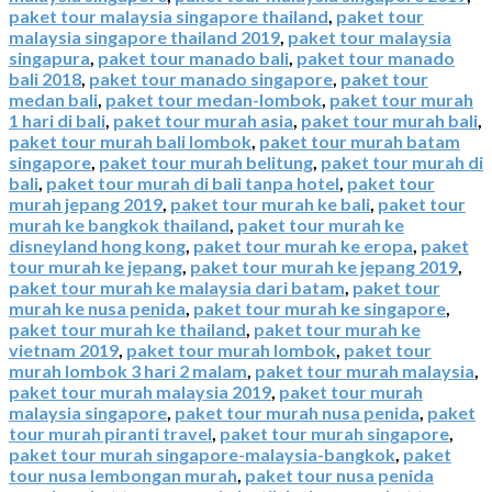
paket tour malaysia singapore thailand
,
paket tour
malaysia singapore thailand 2019
,
paket tour malaysia
singapura
,
paket tour manado bali
,
paket tour manado
bali 2018
,
paket tour manado singapore
,
paket tour
medan bali
,
paket tour medan-lombok
,
paket tour murah
1 hari di bali
,
paket tour murah asia
,
paket tour murah bali
,
paket tour murah bali lombok
,
paket tour murah batam
singapore
,
paket tour murah belitung
,
paket tour murah di
bali
,
paket tour murah di bali tanpa hotel
,
paket tour
murah jepang 2019
,
paket tour murah ke bali
,
paket tour
murah ke bangkok thailand
,
paket tour murah ke
disneyland hong kong
,
paket tour murah ke eropa
,
paket
tour murah ke jepang
,
paket tour murah ke jepang 2019
,
paket tour murah ke malaysia dari batam
,
paket tour
murah ke nusa penida
,
paket tour murah ke singapore
,
paket tour murah ke thailand
,
paket tour murah ke
vietnam 2019
,
paket tour murah lombok
,
paket tour
murah lombok 3 hari 2 malam
,
paket tour murah malaysia
,
paket tour murah malaysia 2019
,
paket tour murah
malaysia singapore
,
paket tour murah nusa penida
,
paket
tour murah piranti travel
,
paket tour murah singapore
,
paket tour murah singapore-malaysia-bangkok
,
paket
tour nusa lembongan murah
,
paket tour nusa penida