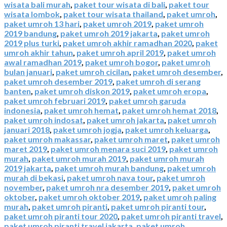
wisata bali murah
,
paket tour wisata di bali
,
paket tour
wisata lombok
,
paket tour wisata thailand
,
paket umroh
,
paket umroh 13 hari
,
paket umroh 2019
,
paket umroh
2019 bandung
,
paket umroh 2019 jakarta
,
paket umroh
2019 plus turki
,
paket umroh akhir ramadhan 2020
,
paket
umroh akhir tahun
,
paket umroh april 2019
,
paket umroh
awal ramadhan 2019
,
paket umroh bogor
,
paket umroh
bulan januari
,
paket umroh cicilan
,
paket umroh desember
,
paket umroh desember 2019
,
paket umroh di serang
banten
,
paket umroh diskon 2019
,
paket umroh eropa
,
paket umroh februari 2019
,
paket umroh garuda
indonesia
,
paket umroh hemat
,
paket umroh hemat 2018
,
paket umroh indosat
,
paket umroh jakarta
,
paket umroh
januari 2018
,
paket umroh jogja
,
paket umroh keluarga
,
paket umroh makassar
,
paket umroh maret
,
paket umroh
maret 2019
,
paket umroh menara suci 2019
,
paket umroh
murah
,
paket umroh murah 2019
,
paket umroh murah
2019 jakarta
,
paket umroh murah bandung
,
paket umroh
murah di bekasi
,
paket umroh nava tour
,
paket umroh
november
,
paket umroh nra desember 2019
,
paket umroh
oktober
,
paket umroh oktober 2019
,
paket umroh paling
murah
,
paket umroh piranti
,
paket umroh piranti tour
,
paket umroh piranti tour 2020
,
paket umroh piranti travel
,
paket umroh piranti travel jakarta
,
paket umroh