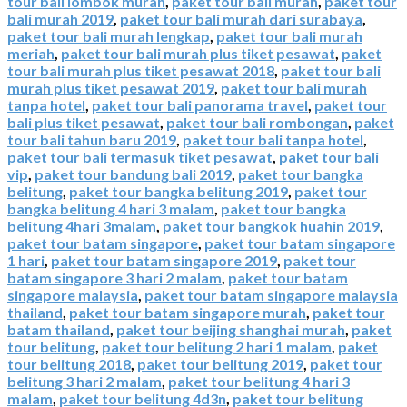
tour bali lombok murah
,
paket tour bali murah
,
paket tour
bali murah 2019
,
paket tour bali murah dari surabaya
,
paket tour bali murah lengkap
,
paket tour bali murah
meriah
,
paket tour bali murah plus tiket pesawat
,
paket
tour bali murah plus tiket pesawat 2018
,
paket tour bali
murah plus tiket pesawat 2019
,
paket tour bali murah
tanpa hotel
,
paket tour bali panorama travel
,
paket tour
bali plus tiket pesawat
,
paket tour bali rombongan
,
paket
tour bali tahun baru 2019
,
paket tour bali tanpa hotel
,
paket tour bali termasuk tiket pesawat
,
paket tour bali
vip
,
paket tour bandung bali 2019
,
paket tour bangka
belitung
,
paket tour bangka belitung 2019
,
paket tour
bangka belitung 4 hari 3 malam
,
paket tour bangka
belitung 4hari 3malam
,
paket tour bangkok huahin 2019
,
paket tour batam singapore
,
paket tour batam singapore
1 hari
,
paket tour batam singapore 2019
,
paket tour
batam singapore 3 hari 2 malam
,
paket tour batam
singapore malaysia
,
paket tour batam singapore malaysia
thailand
,
paket tour batam singapore murah
,
paket tour
batam thailand
,
paket tour beijing shanghai murah
,
paket
tour belitung
,
paket tour belitung 2 hari 1 malam
,
paket
tour belitung 2018
,
paket tour belitung 2019
,
paket tour
belitung 3 hari 2 malam
,
paket tour belitung 4 hari 3
malam
,
paket tour belitung 4d3n
,
paket tour belitung