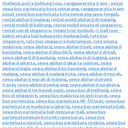
thailand
,
putra belitung tour
,
ranggawarsita trans - pusat
sewa bus pariwisata kota semarang
,
ranggawarsita trans
pusat sewa bus pariwisata kota semarang jawa tengah
,
rental alphard malang
,
rental mobil alphard di malang
,
rental mobil di belitung
,
rental mobil wisata di singapore
,
rental van di singapore
,
rinjani tour lombok
,
rr bali tour -
paket wisata bali kabupaten badung bali
,
rute bus
singapore
,
rute bus singapore kula lumpur
,
rute wisata
malaysia
,
sewa alphard
,
sewa alphard bali
,
sewa alphard
bandung
,
sewa alphard blue bird
,
sewa alphard di bali
,
sewa alphard di bandung
,
sewa alphard di malang
,
sewa
alphard jakarta
,
sewa alphard jakarta selatan
,
sewa
alphard jogja
,
sewa alphard ke bandung
,
sewa alphard
malang
,
sewa alphard malang kota
,
sewa alphard murah
,
sewa alphard murah di malang
,
sewa alphard piranti
travel
,
sewa alphard semarang
,
sewa alphard surabaya
,
sewa alphard termasuk supir
,
sewa bus di belitung
,
sewa
bus di singapore
,
sewa bus malaysia piranti travel
,
sewa
bus pariwisata
,
sewa bus pariwisata 40 -50 seat
,
sewa bus
pariwisata armada baru jakarta
,
sewa bus pariwisata bali
,
sewa bus pariwisata bali denpasar bali
,
sewa bus
pariwisata bekasi kota bks jawa barat
,
sewa bus
pariwisata ciputat
,
sewa bus pariwisata cirebon
,
sewa bus
pariwisata di bali
,
sewa bus pariwisata di bekasi
,
sewa bus