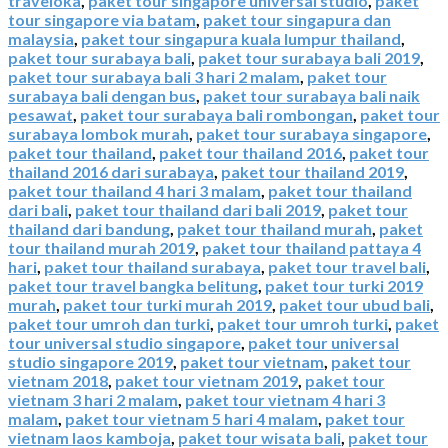
traveloka
,
paket tour singapore universal studio
,
paket
tour singapore via batam
,
paket tour singapura dan
malaysia
,
paket tour singapura kuala lumpur thailand
,
paket tour surabaya bali
,
paket tour surabaya bali 2019
,
paket tour surabaya bali 3 hari 2 malam
,
paket tour
surabaya bali dengan bus
,
paket tour surabaya bali naik
pesawat
,
paket tour surabaya bali rombongan
,
paket tour
surabaya lombok murah
,
paket tour surabaya singapore
,
paket tour thailand
,
paket tour thailand 2016
,
paket tour
thailand 2016 dari surabaya
,
paket tour thailand 2019
,
paket tour thailand 4 hari 3 malam
,
paket tour thailand
dari bali
,
paket tour thailand dari bali 2019
,
paket tour
thailand dari bandung
,
paket tour thailand murah
,
paket
tour thailand murah 2019
,
paket tour thailand pattaya 4
hari
,
paket tour thailand surabaya
,
paket tour travel bali
,
paket tour travel bangka belitung
,
paket tour turki 2019
murah
,
paket tour turki murah 2019
,
paket tour ubud bali
,
paket tour umroh dan turki
,
paket tour umroh turki
,
paket
tour universal studio singapore
,
paket tour universal
studio singapore 2019
,
paket tour vietnam
,
paket tour
vietnam 2018
,
paket tour vietnam 2019
,
paket tour
vietnam 3 hari 2 malam
,
paket tour vietnam 4 hari 3
malam
,
paket tour vietnam 5 hari 4 malam
,
paket tour
vietnam laos kamboja
,
paket tour wisata bali
,
paket tour