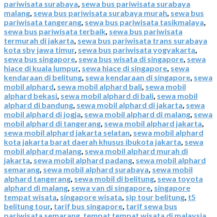
pariwisata surabaya
,
sewa bus pariwisata surabaya
malang
,
sewa bus pariwisata surabaya murah
,
sewa bus
pariwisata tangerang
,
sewa bus pariwisata tasikmalaya
,
sewa bus pariwisata terbaik
,
sewa bus pariwisata
termurah di jakarta
,
sewa bus pariwisata trans surabaya
kota sby jawa timur
,
sewa bus pariwisata yogyakarta
,
sewa bus singapore
,
sewa bus wisata di singapore
,
sewa
hiace di kuala lumpur
,
sewa hiace di singapore
,
sewa
kendaraan di belitung
,
sewa kendaraan di singapore
,
sewa
mobil alphard
,
sewa mobil alphard bali
,
sewa mobil
alphard bekasi
,
sewa mobil alphard di bali
,
sewa mobil
alphard di bandung
,
sewa mobil alphard di jakarta
,
sewa
mobil alphard di jogja
,
sewa mobil alphard di malang
,
sewa
mobil alphard di tangerang
,
sewa mobil alphard jakarta
,
sewa mobil alphard jakarta selatan
,
sewa mobil alphard
kota jakarta barat daerah khusus ibukota jakarta
,
sewa
mobil alphard malang
,
sewa mobil alphard murah di
jakarta
,
sewa mobil alphard padang
,
sewa mobil alphard
semarang
,
sewa mobil alphard surabaya
,
sewa mobil
alphard tangerang
,
sewa mobil di belitung
,
sewa toyota
alphard di malang
,
sewa van di singapore
,
singapore
tempat wisata
,
singapore wisata
,
sip tour belitung
,
t5
belitung tour
,
tarif bus singapore
,
tarif sewa bus
pariwisata semarang
,
tempat tempat wisata di malaysia
,