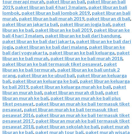
tour merapi murah
,
paket liburan bali
,
paket liburan bali
2019
,
paket liburan bali 4 hari 3 malam
,
paket liburan bali
lombok
,
paket liburan bali lombok 2019
,
paket liburan bali
murah
,
paket liburan bali murah 2019
,
paket liburan di bali
,
paket liburan jakarta bali
,
paket liburan jogja bali
,
paket
liburan ke bali
,
paket liburan ke bali 2019
,
paket liburan ke
bali 4 hari 3 malam
,
paket liburan ke bali dari bandung
,
paket liburan ke bali dari jakarta
,
paket liburan ke bali dari
jogja
,
paket liburan ke bali dari malang
,
paket liburan ke
bali dari yogyakarta
,
paket liburan ke bali keluarga
,
paket
liburan ke bali murah
,
paket liburan ke bali murah 2018
,
paket liburan ke bali termasuk tiket pesawat
,
paket
liburan ke bali termurah
,
paket liburan ke bali untuk 2
orang
,
paket liburan ke ubud bali
,
paket liburan keluarga
bali
,
paket liburan keluarga ke bali
,
paket liburan keluarga
ke bali 2019
,
paket liburan keluarga murah ke bali
,
paket
liburan murah bali
,
paket liburan murah di bali
,
paket
liburan murah ke bali
,
paket liburan murah ke bali plus
tiket pesawat
,
paket liburan murah ke bali termasuk tiket
pesawat
,
paket liburan murah ke bali termasuk tiket
pesawat 2016
,
paket liburan murah ke bali termasuk tiket
pesawat 2017
,
paket liburan murah ke bali termasuk tiket
pesawat 2018
,
paket liburan sekolah ke bali
,
paket murah
liburan ke bali
,
paket murah tour bali
,
paket murah wisata