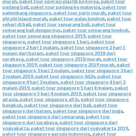
murah
,
paket tour operasi plastik ke korea
,
paket tour
padang bali
,
paket tour padang ke malaysia
,
paket tour
palembang singapore
,
paket tour paris murah
,
paket tour
phi phi island murah
,
paket tour pulau lombok
,
paket tour
sehari di bali
,
paket tour semarang bali
,
paket tour
semarang bali dengan bus
,
paket tour semarang lombok
,
paket tour semarang singapore 2019
,
paket tour
singapore
,
paket tour singapore 1 hari
,
paket tour
singapore 2 hari 1 malam
,
paket tour singapore 2 hari 1
malam dari batam
,
paket tour singapore 2018 dari
surabaya
,
paket tour singapore 2018 murah
,
paket tour
singapore 2019
,
paket tour singapore 2019 murah
,
paket
tour singapore 3 hari 2 malam
,
paket tour singapore 3 hari
2 malam 2019
,
paket tour singapore 3d2n
,
paket tour
singapore 4 hari 3 malam
,
paket tour singapore 4 hari 3
malam 2019
,
paket tour singapore 5 hari 4 malam
,
paket
tour singapore 5 hari 4 malam 2019
,
paket tour singapore
airasia
,
paket tour singapore all in
,
paket tour singapore
bangkok
,
paket tour singapore dari bali
,
paket tour
singapore dari batam
,
paket tour singapore dari jogja
,
paket tour singapore dari semarang
,
paket tour
singapore dari surabaya
,
paket tour singapore dari
yogyakarta
,
paket tour singapore dari yogyakarta 2019
,
paket tour singapore garuda indonesia
,
paket tour