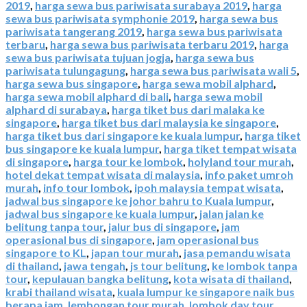
2019
,
harga sewa bus pariwisata surabaya 2019
,
harga
sewa bus pariwisata symphonie 2019
,
harga sewa bus
pariwisata tangerang 2019
,
harga sewa bus pariwisata
terbaru
,
harga sewa bus pariwisata terbaru 2019
,
harga
sewa bus pariwisata tujuan jogja
,
harga sewa bus
pariwisata tulungagung
,
harga sewa bus pariwisata wali 5
,
harga sewa bus singapore
,
harga sewa mobil alphard
,
harga sewa mobil alphard di bali
,
harga sewa mobil
alphard di surabaya
,
harga tiket bus dari malaka ke
singapore
,
harga tiket bus dari malaysia ke singapore
,
harga tiket bus dari singapore ke kuala lumpur
,
harga tiket
bus singapore ke kuala lumpur
,
harga tiket tempat wisata
di singapore
,
harga tour ke lombok
,
holyland tour murah
,
hotel dekat tempat wisata di malaysia
,
info paket umroh
murah
,
info tour lombok
,
ipoh malaysia tempat wisata
,
jadwal bus singapore ke johor bahru to Kuala lumpur
,
jadwal bus singapore ke kuala lumpur
,
jalan jalan ke
belitung tanpa tour
,
jalur bus di singapore
,
jam
operasional bus di singapore
,
jam operasional bus
singapore to KL
,
japan tour murah
,
jasa pemandu wisata
di thailand
,
jawa tengah
,
js tour belitung
,
ke lombok tanpa
tour
,
kepulauan bangka belitung
,
kota wisata di thailand
,
krabi thailand wisata
,
kuala lumpur ke singapore naik bus
berapa jam
,
lembongan tour murah
,
lombok day tour
,