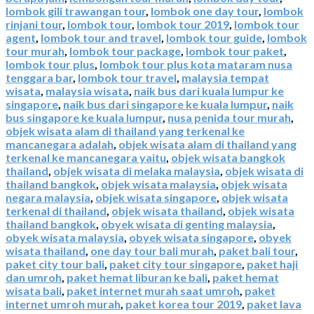
lombok gili trawangan tour
,
lombok one day tour
,
lombok
rinjani tour
,
lombok tour
,
lombok tour 2019
,
lombok tour
agent
,
lombok tour and travel
,
lombok tour guide
,
lombok
tour murah
,
lombok tour package
,
lombok tour paket
,
lombok tour plus
,
lombok tour plus kota mataram nusa
tenggara bar
,
lombok tour travel
,
malaysia tempat
wisata
,
malaysia wisata
,
naik bus dari kuala lumpur ke
singapore
,
naik bus dari singapore ke kuala lumpur
,
naik
bus singapore ke kuala lumpur
,
nusa penida tour murah
,
objek wisata alam di thailand yang terkenal ke
mancanegara adalah
,
objek wisata alam di thailand yang
terkenal ke mancanegara yaitu
,
objek wisata bangkok
thailand
,
objek wisata di melaka malaysia
,
objek wisata di
thailand bangkok
,
objek wisata malaysia
,
objek wisata
negara malaysia
,
objek wisata singapore
,
objek wisata
terkenal di thailand
,
objek wisata thailand
,
objek wisata
thailand bangkok
,
obyek wisata di genting malaysia
,
obyek wisata malaysia
,
obyek wisata singapore
,
obyek
wisata thailand
,
one day tour bali murah
,
paket bali tour
,
paket city tour bali
,
paket city tour singapore
,
paket haji
dan umroh
,
paket hemat liburan ke bali
,
paket hemat
wisata bali
,
paket internet murah saat umroh
,
paket
internet umroh murah
,
paket korea tour 2019
,
paket lava