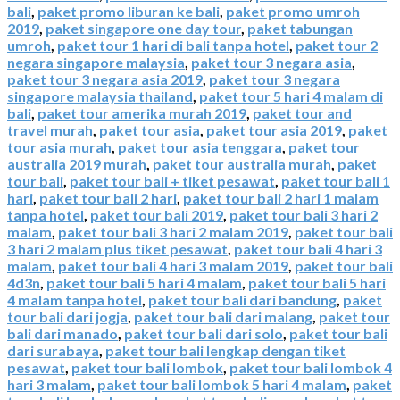
bali
,
paket promo liburan ke bali
,
paket promo umroh
2019
,
paket singapore one day tour
,
paket tabungan
umroh
,
paket tour 1 hari di bali tanpa hotel
,
paket tour 2
negara singapore malaysia
,
paket tour 3 negara asia
,
paket tour 3 negara asia 2019
,
paket tour 3 negara
singapore malaysia thailand
,
paket tour 5 hari 4 malam di
bali
,
paket tour amerika murah 2019
,
paket tour and
travel murah
,
paket tour asia
,
paket tour asia 2019
,
paket
tour asia murah
,
paket tour asia tenggara
,
paket tour
australia 2019 murah
,
paket tour australia murah
,
paket
tour bali
,
paket tour bali + tiket pesawat
,
paket tour bali 1
hari
,
paket tour bali 2 hari
,
paket tour bali 2 hari 1 malam
tanpa hotel
,
paket tour bali 2019
,
paket tour bali 3 hari 2
malam
,
paket tour bali 3 hari 2 malam 2019
,
paket tour bali
3 hari 2 malam plus tiket pesawat
,
paket tour bali 4 hari 3
malam
,
paket tour bali 4 hari 3 malam 2019
,
paket tour bali
4d3n
,
paket tour bali 5 hari 4 malam
,
paket tour bali 5 hari
4 malam tanpa hotel
,
paket tour bali dari bandung
,
paket
tour bali dari jogja
,
paket tour bali dari malang
,
paket tour
bali dari manado
,
paket tour bali dari solo
,
paket tour bali
dari surabaya
,
paket tour bali lengkap dengan tiket
pesawat
,
paket tour bali lombok
,
paket tour bali lombok 4
hari 3 malam
,
paket tour bali lombok 5 hari 4 malam
,
paket