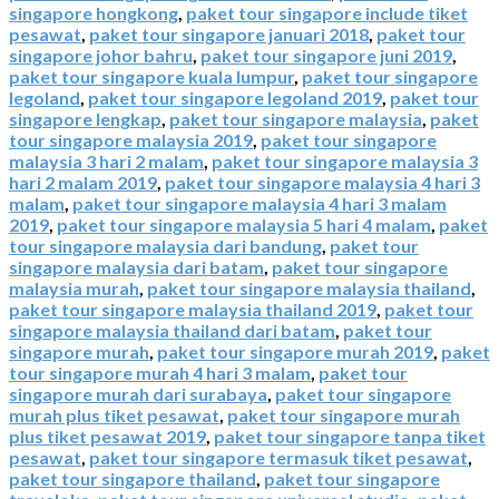
singapore hongkong
,
paket tour singapore include tiket
pesawat
,
paket tour singapore januari 2018
,
paket tour
singapore johor bahru
,
paket tour singapore juni 2019
,
paket tour singapore kuala lumpur
,
paket tour singapore
legoland
,
paket tour singapore legoland 2019
,
paket tour
singapore lengkap
,
paket tour singapore malaysia
,
paket
tour singapore malaysia 2019
,
paket tour singapore
malaysia 3 hari 2 malam
,
paket tour singapore malaysia 3
hari 2 malam 2019
,
paket tour singapore malaysia 4 hari 3
malam
,
paket tour singapore malaysia 4 hari 3 malam
2019
,
paket tour singapore malaysia 5 hari 4 malam
,
paket
tour singapore malaysia dari bandung
,
paket tour
singapore malaysia dari batam
,
paket tour singapore
malaysia murah
,
paket tour singapore malaysia thailand
,
paket tour singapore malaysia thailand 2019
,
paket tour
singapore malaysia thailand dari batam
,
paket tour
singapore murah
,
paket tour singapore murah 2019
,
paket
tour singapore murah 4 hari 3 malam
,
paket tour
singapore murah dari surabaya
,
paket tour singapore
murah plus tiket pesawat
,
paket tour singapore murah
plus tiket pesawat 2019
,
paket tour singapore tanpa tiket
pesawat
,
paket tour singapore termasuk tiket pesawat
,
paket tour singapore thailand
,
paket tour singapore