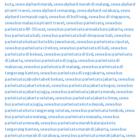
kota
,
sewa alphard murah
,
sewa alphard murah di malang
,
sewa alphard
piranti travel
,
sewa alphard semarang
,
sewa alphard surabaya
,
sewa
alphard termasuk supir
,
sewa bus di belitung
,
sewa bus di singapore
,
sewa bus malaysia piranti travel
,
sewa bus pariwisata
,
sewa bus
pariwisata 40 -50 seat
,
sewa bus pariwisata armada baru jakarta
,
sewa
bus pariwisata bali
,
sewa bus pariwisata bali denpasar bali
,
sewa bus
pariwisata bekasi kota bks jawa barat
,
sewa bus pariwisata ciputat
,
sewa bus pariwisata cirebon
,
sewa bus pariwisata di bali
,
sewa bus
pariwisata di bekasi
,
sewa bus pariwisata di bsd
,
sewa bus pariwisata
di jakarta
,
sewa bus pariwisata di jogja
,
sewa bus pariwisata di
makassar
,
sewa bus pariwisata di malang
,
sewa bus pariwisata di
tangerang banten
,
sewa bus pariwisata di yogyakarta
,
sewa bus
pariwisata jabodetabek bekasi
,
sewa bus pariwisata jakarta
,
sewa bus
pariwisata jakarta barat
,
sewa bus pariwisata jakarta bogor
,
sewa bus
pariwisata jakarta jogja
,
sewa bus pariwisata jakarta murah
,
sewa bus
pariwisata jakarta selatan
,
sewa bus pariwisata jakarta timur
,
sewa
bus pariwisata jogja
,
sewa bus pariwisata kota depok
,
sewa bus
pariwisata kota tangerang selatan
,
sewa bus pariwisata lombok
,
sewa
bus pariwisata malang
,
sewa bus pariwisata manado
,
sewa bus
pariwisata mewah
,
sewa bus pariwisata murah balaraja kota
tangerang banten
,
sewa bus pariwisata murah di jakarta
,
sewa bus
pariwisata murah di surabaya
,
sewa bus pariwisata murah jakarta
,
sewa