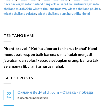
backpacker
,
wisata thailand bangkok
,
wisata thailand murah
,
wisata
thailand murah 2018
,
wisata thailand pattaya
,
wisata thailand phuket
,
wisata thailand selatan
,
wisata thailand yang harus dikunjungi
TENTANG KAMI
Piranti travel : “ Ketika Liburan tak harus Mahal” Kami
mendapat respon baik karena dinilai telah menjadi
jawaban dan solusi kepada sebagian orang, bahwa tak
selamanya liburan itu harus mahal.
LATEST POSTS
Онлайн BetMatch.com – Ставка – победа
22
Jun
pada
Komentar Dinonaktifkan
Онлайн
BetMatch.com