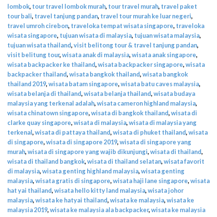
lombok
,
tour travel lombok murah
,
tour travel murah
,
travel paket
tour bali
,
travel tanjung pandan
,
travel tour murah ke luar negeri
,
travel umroh cirebon
,
traveloka tempat wisata singapore
,
traveloka
wisata singapore
,
tujuan wisata di malaysia
,
tujuan wisata malaysia
,
tujuan wisata thailand
,
visit belitong tour & travel tanjung pandan
,
visit belitung tour
,
wisata anak di malaysia
,
wisata anak singapore
,
wisata backpacker ke thailand
,
wisata backpacker singapore
,
wisata
backpacker thailand
,
wisata bangkok thailand
,
wisata bangkok
thailand 2019
,
wisata batam singapore
,
wisata batu caves malaysia
,
wisata belanja di thailand
,
wisata belanja thailand
,
wisata budaya
malaysia yang terkenal adalah
,
wisata cameron highland malaysia
,
wisata chinatown singapore
,
wisata di bangkok thailand
,
wisata di
clarke quay singapore
,
wisata di malaysia
,
wisata di malaysia yang
terkenal
,
wisata di pattaya thailand
,
wisata di phuket thailand
,
wisata
di singapore
,
wisata di singapore 2019
,
wisata di singapore yang
murah
,
wisata di singapore yang wajib dikunjungi
,
wisata di thailand
,
wisata di thailand bangkok
,
wisata di thailand selatan
,
wisata favorit
di malaysia
,
wisata genting highland malaysia
,
wisata genting
malaysia
,
wisata gratis di singapore
,
wisata haji lane singapore
,
wisata
hat yai thailand
,
wisata hello kitty land malaysia
,
wisata johor
malaysia
,
wisata ke hatyai thailand
,
wisata ke malaysia
,
wisata ke
malaysia 2019
,
wisata ke malaysia ala backpacker
,
wisata ke malaysia