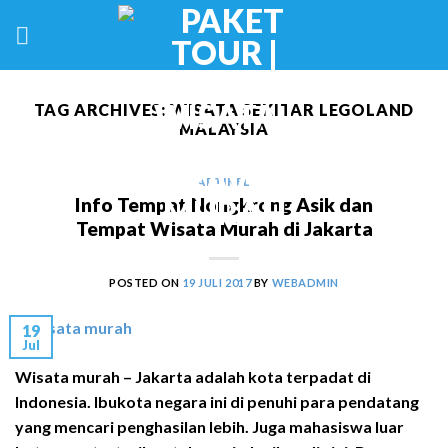
Skip
to
content
TAG ARCHIVES:
WISATA SEKITAR LEGOLAND
MALAYSIA
ARTIKEL
Info Tempat Nongkrong Asik dan
Tempat Wisata Murah di Jakarta
POSTED ON
19 JULI 2017
BY
WEBADMIN
19
Jul
Wisata murah – Jakarta adalah kota terpadat di
Indonesia. Ibukota negara ini di penuhi para pendatang
yang mencari penghasilan lebih. Juga mahasiswa luar