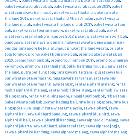
pesawat
,
paket wisata singapura malaysia
,
paket wisata solo bali
,
paket wisata surabaya bali
,
paket wisata surabaya bali 2019
,
paket
wisata surabaya bali murah
,
paket wisata thailand
,
paket wisata
thailand 2019
,
paket wisata thailand 4 hari 3 malam
,
paket wisata
thailand murah
,
paket wisata thailand murah 2019
,
paket wisata tour
bali
,
paket wisata tour singapore
,
paket wisata ubud bali
,
paket
wisata universal studio singapore 2019
,
paket wisata watersport bali
,
panduan wisata malaysia
,
penang malaysia wisata
,
pengalaman naik
bus dari singapore ke kuala lumpur
,
phuket thailand wisata
,
private
tour lombok
,
promo paket liburan ke bali
,
promo paket wisata bali
2019
,
promo tour lombok
,
promo tour lombok 2019
,
promo tour murah
ke lombok
,
promo wisata thailand
,
pulau belitung tour
,
pulau wisata di
thailand
,
putra belitung tour
,
ranggawarsita trans - pusat sewa bus
pariwisata kota semarang
,
ranggawarsita trans pusat sewa bus
pariwisata kota semarang jawa tengah
,
rental alphard malang
,
rental
mobil alphard di malang
,
rental mobil di belitung
,
rental mobil wisata
di singapore
,
rental van di singapore
,
rinjani tour lombok
,
rr bali tour -
paket wisata bali kabupaten badung bali
,
rute bus singapore
,
rute bus
singapore kula lumpur
,
rute wisata malaysia
,
sewa alphard
,
sewa
alphard bali
,
sewa alphard bandung
,
sewa alphard blue bird
,
sewa
alphard di bali
,
sewa alphard di bandung
,
sewa alphard di malang
,
sewa
alphard jakarta
,
sewa alphard jakarta selatan
,
sewa alphard jogja
,
sewa alphard ke bandung
,
sewa alphard malang
,
sewa alphard malang