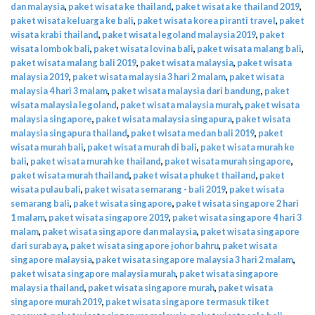
dan malaysia
,
paket wisata ke thailand
,
paket wisata ke thailand 2019
,
paket wisata keluarga ke bali
,
paket wisata korea piranti travel
,
paket
wisata krabi thailand
,
paket wisata legoland malaysia 2019
,
paket
wisata lombok bali
,
paket wisata lovina bali
,
paket wisata malang bali
,
paket wisata malang bali 2019
,
paket wisata malaysia
,
paket wisata
malaysia 2019
,
paket wisata malaysia 3 hari 2 malam
,
paket wisata
malaysia 4 hari 3 malam
,
paket wisata malaysia dari bandung
,
paket
wisata malaysia legoland
,
paket wisata malaysia murah
,
paket wisata
malaysia singapore
,
paket wisata malaysia singapura
,
paket wisata
malaysia singapura thailand
,
paket wisata medan bali 2019
,
paket
wisata murah bali
,
paket wisata murah di bali
,
paket wisata murah ke
bali
,
paket wisata murah ke thailand
,
paket wisata murah singapore
,
paket wisata murah thailand
,
paket wisata phuket thailand
,
paket
wisata pulau bali
,
paket wisata semarang - bali 2019
,
paket wisata
semarang bali
,
paket wisata singapore
,
paket wisata singapore 2 hari
1 malam
,
paket wisata singapore 2019
,
paket wisata singapore 4 hari 3
malam
,
paket wisata singapore dan malaysia
,
paket wisata singapore
dari surabaya
,
paket wisata singapore johor bahru
,
paket wisata
singapore malaysia
,
paket wisata singapore malaysia 3 hari 2 malam
,
paket wisata singapore malaysia murah
,
paket wisata singapore
malaysia thailand
,
paket wisata singapore murah
,
paket wisata
singapore murah 2019
,
paket wisata singapore termasuk tiket