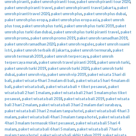
umroh piranti
,
paket umroh piranti tour
,
paket umroh piranti tour 2020
,
paket umroh piranti travel
,
paket umroh piranti travel jakarta
,
paket
umroh pirantitravel 2020
,
paket umroh plus
,
paket umroh plus dubai
,
paket umroh plus eropa
,
paket umroh plus eropa asia
,
paket umroh
plus tour
,
paket umroh plus turki
,
paket umroh plus turki 2019
,
paket
umroh plus turki dan dubai
,
paket umroh plus turki piranti travel
,
paket
umroh promo
,
paket umroh promo 2019
,
paket umroh ramadhan 2019
,
paket umroh ramadhan 2020
,
paket umroh reguler
,
paket umroh suami
istri
,
paket umroh terbaik di jakarta
,
paket umroh termurah
,
paket
umroh termurah 2019
,
paket umroh terpercaya
,
paket umroh
terpercaya murah
,
paket umroh travel piranti 2018
,
paket umroh turki
,
paket umroh turki 2019
,
paket umroh turki 2020
,
paket umroh turki
dubai
,
paket umroh vip
,
paket umroh vip 2019
,
paket wisata 1 hari di
bali
,
paket wisata 4 hari 3 malam di bali
,
paket wisata 5 hari 4 malam di
bali
,
paket wisata bali
,
paket wisata bali + tiket pesawat
,
paket
wisata bali 2 hari 1 malam
,
paket wisata bali 2 hari 1 malam plus tiket
pesawat
,
paket wisata bali 2018
,
paket wisata bali 2019
,
paket wisata
bali 3 hari 2 malam
,
paket wisata bali 3 hari 2 malam dari surabaya
,
paket wisata bali 3 hari 2 malam tanpa hotel
,
paket wisata bali 4 hari 3
malam
,
paket wisata bali 4 hari 3 malam tanpa hotel
,
paket wisata bali
4 hari 3 malam termasuk tiket pesawat
,
paket wisata bali 5 hari 4
malam
,
paket wisata bali 6 hari 5 malam
,
paket wisata bali 7 hari 6
malam tanpa hotel
,
paket wisata bali akhir tahun 2019
,
paket wisata