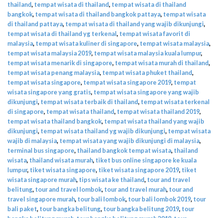
thailand
,
tempat wisata di thailand
,
tempat wisata di thailand
bangkok
,
tempat wisata di thailand bangkok pattaya
,
tempat wisata
di thailand pattaya
,
tempat wisata di thailand yang wajib dikunjungi
,
tempat wisata di thailand yg terkenal
,
tempat wisata favorit di
malaysia
,
tempat wisata kuliner di singapore
,
tempat wisata malaysia
,
tempat wisata malaysia 2019
,
tempat wisata malaysia kuala lumpur
,
tempat wisata menarik di singapore
,
tempat wisata murah di thailand
,
tempat wisata penang malaysia
,
tempat wisata phuket thailand
,
tempat wisata singapore
,
tempat wisata singapore 2019
,
tempat
wisata singapore yang gratis
,
tempat wisata singapore yang wajib
dikunjungi
,
tempat wisata terbaik di thailand
,
tempat wisata terkenal
di singapore
,
tempat wisata thailand
,
tempat wisata thailand 2019
,
tempat wisata thailand bangkok
,
tempat wisata thailand yang wajib
dikunjungi
,
tempat wisata thailand yg wajib dikunjungi
,
tempat wisata
wajib di malaysia
,
tempat wisata yang wajib dikunjungi di malaysia
,
terminal bus singapore
,
thailand bangkok tempat wisata
,
thailand
wisata
,
thailand wisata murah
,
tiket bus online singapore ke kuala
lumpur
,
tiket wisata singapore
,
tiket wisata singapore 2019
,
tiket
wisata singapore murah
,
tips wisata ke thailand
,
tour and travel
belitung
,
tour and travel lombok
,
tour and travel murah
,
tour and
travel singapore murah
,
tour bali lombok
,
tour bali lombok 2019
,
tour
bali paket
,
tour bangka belitung
,
tour bangka belitung 2019
,
tour