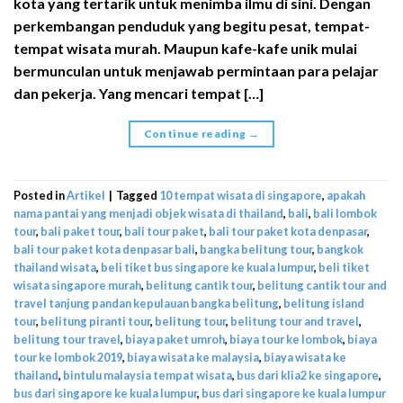
kota yang tertarik untuk menimba ilmu di sini. Dengan
perkembangan penduduk yang begitu pesat, tempat-
tempat wisata murah. Maupun kafe-kafe unik mulai
bermunculan untuk menjawab permintaan para pelajar
dan pekerja. Yang mencari tempat […]
Continue reading
→
Posted in
Artikel
|
Tagged
10 tempat wisata di singapore
,
apakah
nama pantai yang menjadi objek wisata di thailand
,
bali
,
bali lombok
tour
,
bali paket tour
,
bali tour paket
,
bali tour paket kota denpasar
,
bali tour paket kota denpasar bali
,
bangka belitung tour
,
bangkok
thailand wisata
,
beli tiket bus singapore ke kuala lumpur
,
beli tiket
wisata singapore murah
,
belitung cantik tour
,
belitung cantik tour and
travel tanjung pandan kepulauan bangka belitung
,
belitung island
tour
,
belitung piranti tour
,
belitung tour
,
belitung tour and travel
,
belitung tour travel
,
biaya paket umroh
,
biaya tour ke lombok
,
biaya
tour ke lombok 2019
,
biaya wisata ke malaysia
,
biaya wisata ke
thailand
,
bintulu malaysia tempat wisata
,
bus dari klia2 ke singapore
,
bus dari singapore ke kuala lumpur
,
bus dari singapore ke kuala lumpur