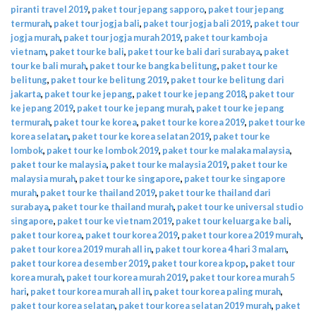
piranti travel 2019
,
paket tour jepang sapporo
,
paket tour jepang
termurah
,
paket tour jogja bali
,
paket tour jogja bali 2019
,
paket tour
jogja murah
,
paket tour jogja murah 2019
,
paket tour kamboja
vietnam
,
paket tour ke bali
,
paket tour ke bali dari surabaya
,
paket
tour ke bali murah
,
paket tour ke bangka belitung
,
paket tour ke
belitung
,
paket tour ke belitung 2019
,
paket tour ke belitung dari
jakarta
,
paket tour ke jepang
,
paket tour ke jepang 2018
,
paket tour
ke jepang 2019
,
paket tour ke jepang murah
,
paket tour ke jepang
termurah
,
paket tour ke korea
,
paket tour ke korea 2019
,
paket tour ke
korea selatan
,
paket tour ke korea selatan 2019
,
paket tour ke
lombok
,
paket tour ke lombok 2019
,
paket tour ke malaka malaysia
,
paket tour ke malaysia
,
paket tour ke malaysia 2019
,
paket tour ke
malaysia murah
,
paket tour ke singapore
,
paket tour ke singapore
murah
,
paket tour ke thailand 2019
,
paket tour ke thailand dari
surabaya
,
paket tour ke thailand murah
,
paket tour ke universal studio
singapore
,
paket tour ke vietnam 2019
,
paket tour keluarga ke bali
,
paket tour korea
,
paket tour korea 2019
,
paket tour korea 2019 murah
,
paket tour korea 2019 murah all in
,
paket tour korea 4 hari 3 malam
,
paket tour korea desember 2019
,
paket tour korea kpop
,
paket tour
korea murah
,
paket tour korea murah 2019
,
paket tour korea murah 5
hari
,
paket tour korea murah all in
,
paket tour korea paling murah
,
paket tour korea selatan
,
paket tour korea selatan 2019 murah
,
paket