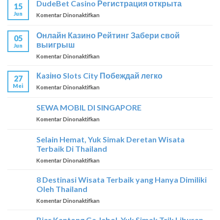
DudeBet Casino Регистрация открыта
15
–
Jun
pada
Komentar Dinonaktifkan
Ставка
DudeBet
–
Casino
победа
Онлайн Казино Рейтинг Забери свой
05
Регистрация
выигрыш
Jun
открыта
pada
Komentar Dinonaktifkan
Онлайн
Казино
Кaзіно Slots City Побеждай легко
27
Рейтинг
Mei
pada
Komentar Dinonaktifkan
Забери
Кaзіно
свой
Slots
SEWA MOBIL DI SINGAPORE
выигрыш
City
pada
Komentar Dinonaktifkan
Побеждай
SEWA
легко
MOBIL
Selain Hemat, Yuk Simak Deretan Wisata
DI
Terbaik Di Thailand
SINGAPORE
pada
Komentar Dinonaktifkan
Selain
Hemat,
8 Destinasi Wisata Terbaik yang Hanya Dimiliki
Yuk
Oleh Thailand
Simak
pada
Komentar Dinonaktifkan
Deretan
8
Wisata
Destinasi
Biar Kantong Ga Jebol, Yuk Simak Trik Liburan
Terbaik