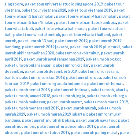
singapore
,
paket tour universal studio singapore 2019
,
paket tour
vietnam
,
paket tour vietnam 2018
,
paket tour vietnam 2019
,
paket
tour vietnam 3 hari 2 malam
,
paket tour vietnam 4 hari 3 malam
,
paket
tour vietnam 5 hari 4 malam
,
paket tour vietnam laos kamboja
,
paket
tour wisata bali
,
paket tour wisata bali murah
,
paket tour wisata di
bali
,
paket tour wisata lombok
,
paket tour wisata thailand
,
paket
umroh
,
paket umroh 13 hari
,
paket umroh 2019
,
paket umroh 2019
bandung
,
paket umroh 2019 jakarta
,
paket umroh 2019 plus turki
,
paket
umroh akhir ramadhan 2020
,
paket umroh akhir tahun
,
paket umroh
april 2019
,
paket umroh awal ramadhan 2019
,
paket umroh bogor
,
paket umroh bulan januari
,
paket umroh cicilan
,
paket umroh
desember
,
paket umroh desember 2019
,
paket umroh di serang
banten
,
paket umroh diskon 2019
,
paket umroh eropa
,
paket umroh
februari 2019
,
paket umroh garuda indonesia
,
paket umroh hemat
,
paket umroh hemat 2018
,
paket umroh indosat
,
paket umroh jakarta
,
paket umroh januari 2018
,
paket umroh jogja
,
paket umroh keluarga
,
paket umroh makassar
,
paket umroh maret
,
paket umroh maret 2019
,
paket umroh menara suci 2019
,
paket umroh murah
,
paket umroh
murah 2019
,
paket umroh murah 2019 jakarta
,
paket umroh murah
bandung
,
paket umroh murah di bekasi
,
paket umroh nava tour
,
paket
umroh november
,
paket umroh nra desember 2019
,
paket umroh
oktober
,
paket umroh oktober 2019
,
paket umroh paling murah
,
paket