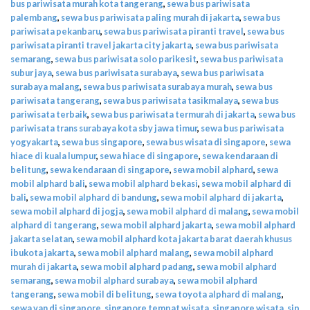
bus pariwisata murah kota tangerang
,
sewa bus pariwisata
palembang
,
sewa bus pariwisata paling murah di jakarta
,
sewa bus
pariwisata pekanbaru
,
sewa bus pariwisata piranti travel
,
sewa bus
pariwisata piranti travel jakarta city jakarta
,
sewa bus pariwisata
semarang
,
sewa bus pariwisata solo parikesit
,
sewa bus pariwisata
subur jaya
,
sewa bus pariwisata surabaya
,
sewa bus pariwisata
surabaya malang
,
sewa bus pariwisata surabaya murah
,
sewa bus
pariwisata tangerang
,
sewa bus pariwisata tasikmalaya
,
sewa bus
pariwisata terbaik
,
sewa bus pariwisata termurah di jakarta
,
sewa bus
pariwisata trans surabaya kota sby jawa timur
,
sewa bus pariwisata
yogyakarta
,
sewa bus singapore
,
sewa bus wisata di singapore
,
sewa
hiace di kuala lumpur
,
sewa hiace di singapore
,
sewa kendaraan di
belitung
,
sewa kendaraan di singapore
,
sewa mobil alphard
,
sewa
mobil alphard bali
,
sewa mobil alphard bekasi
,
sewa mobil alphard di
bali
,
sewa mobil alphard di bandung
,
sewa mobil alphard di jakarta
,
sewa mobil alphard di jogja
,
sewa mobil alphard di malang
,
sewa mobil
alphard di tangerang
,
sewa mobil alphard jakarta
,
sewa mobil alphard
jakarta selatan
,
sewa mobil alphard kota jakarta barat daerah khusus
ibukota jakarta
,
sewa mobil alphard malang
,
sewa mobil alphard
murah di jakarta
,
sewa mobil alphard padang
,
sewa mobil alphard
semarang
,
sewa mobil alphard surabaya
,
sewa mobil alphard
tangerang
,
sewa mobil di belitung
,
sewa toyota alphard di malang
,
sewa van di singapore
,
singapore tempat wisata
,
singapore wisata
,
sip