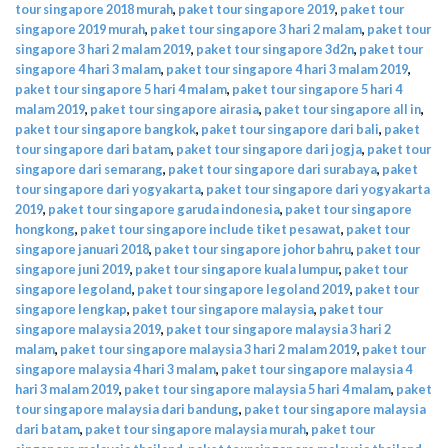
tour singapore 2018 murah
,
paket tour singapore 2019
,
paket tour
singapore 2019 murah
,
paket tour singapore 3 hari 2 malam
,
paket tour
singapore 3 hari 2 malam 2019
,
paket tour singapore 3d2n
,
paket tour
singapore 4 hari 3 malam
,
paket tour singapore 4 hari 3 malam 2019
,
paket tour singapore 5 hari 4 malam
,
paket tour singapore 5 hari 4
malam 2019
,
paket tour singapore airasia
,
paket tour singapore all in
,
paket tour singapore bangkok
,
paket tour singapore dari bali
,
paket
tour singapore dari batam
,
paket tour singapore dari jogja
,
paket tour
singapore dari semarang
,
paket tour singapore dari surabaya
,
paket
tour singapore dari yogyakarta
,
paket tour singapore dari yogyakarta
2019
,
paket tour singapore garuda indonesia
,
paket tour singapore
hongkong
,
paket tour singapore include tiket pesawat
,
paket tour
singapore januari 2018
,
paket tour singapore johor bahru
,
paket tour
singapore juni 2019
,
paket tour singapore kuala lumpur
,
paket tour
singapore legoland
,
paket tour singapore legoland 2019
,
paket tour
singapore lengkap
,
paket tour singapore malaysia
,
paket tour
singapore malaysia 2019
,
paket tour singapore malaysia 3 hari 2
malam
,
paket tour singapore malaysia 3 hari 2 malam 2019
,
paket tour
singapore malaysia 4 hari 3 malam
,
paket tour singapore malaysia 4
hari 3 malam 2019
,
paket tour singapore malaysia 5 hari 4 malam
,
paket
tour singapore malaysia dari bandung
,
paket tour singapore malaysia
dari batam
,
paket tour singapore malaysia murah
,
paket tour