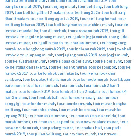
bangka belitung murah
,
tour bangka belitung murah 2019
,
tour
bangkok murah 2019
,
tour beijing murah
,
tour belitung
,
tour belitung
2019
,
tour belitung 3 hari 2 malam
,
tour belitung 3d2n
,
tour belitung
4hari 3malam
,
tour belitung agustus 2019
,
tour belitung hemat
,
tour
belitung lebaran 2019
,
tour belitung murah
,
tour china murah
,
tour de
lombok mandalika
,
tour di lombok
,
tour eropa murah 2019
,
tour gili
lombok
,
tour guide jepang murah
,
tour guide jogja murah
,
tour guide
lombok murah
,
tour guilin murah
,
tour harian lombok
,
tour hongkong
murah
,
tour hongkong murah 2019
,
tour india murah 2019
,
tour jawa bali
lombok
,
tour jepang murah
,
tour jepang murah 2019
,
tour jogja murah
,
tour ke australia murah
,
tour ke bangka belitung
,
tour ke belitung
,
tour
ke belitung dari jakarta
,
tour ke jepang murah
,
tour ke lombok
,
tour ke
lombok 2019
,
tour ke lombok dari jakarta
,
tour ke lombok dari
surabaya
,
tour ke pulau tidung murah
,
tour komodo murah
,
tour labuan
bajo murah
,
tour lokal lombok
,
tour lombok
,
tour lombok 2 hari 1
malam
,
tour lombok 2019
,
tour lombok 3 hari 2 malam
,
tour lombok 4
hari 3 malam
,
tour lombok bali
,
tour lombok murah
,
tour lombok
senggigi
,
tour london murah
,
tour lourdes murah
,
tour murah bangka
belitung
,
tour murah ke china
,
tour murah ke eropa
,
tour murah ke
jepang 2019
,
tour murah ke lombok
,
tour murah ke nusa penida
,
tour
murah lombok
,
tour murah nusa penida
,
tour new zealand murah
,
tour
nusa penida murah
,
tour padang murah
,
tour paket bali
,
tour paris
murah 2019
,
tour pulau belitung
,
tour sydney murah
,
tour travel