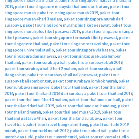
singapore malaysia thailand
,
paket tour singapore malaysia thailand
2019
,
paket tour singapore malaysia thailand dari batam
,
paket tour
singapore murah
,
paket tour singapore murah 2019
,
paket tour
singapore murah 4 hari 3 malam
,
paket tour singapore murah dari
surabaya
,
paket tour singapore murah plus tiket pesawat
,
paket tour
singapore murah plus tiket pesawat 2019
,
paket tour singapore tanpa
tiket pesawat
,
paket tour singapore termasuk tiket pesawat
,
paket
tour singapore thailand
,
paket tour singapore traveloka
,
paket tour
singapore universal studio
,
paket tour singapore via batam
,
paket
tour singapura dan malaysia
,
paket tour singapura kuala lumpur
thailand
,
paket tour surabaya bali
,
paket tour surabaya bali 2019
,
paket tour surabaya bali 3 hari 2 malam
,
paket tour surabaya bali
dengan bus
,
paket tour surabaya bali naik pesawat
,
paket tour
surabaya bali rombongan
,
paket tour surabaya lombok murah
,
paket
tour surabaya singapore
,
paket tour thailand
,
paket tour thailand
2016
,
paket tour thailand 2016 dari surabaya
,
paket tour thailand 2019
,
paket tour thailand 4 hari 3 malam
,
paket tour thailand dari bali
,
paket
tour thailand dari bali 2019
,
paket tour thailand dari bandung
,
paket
tour thailand murah
,
paket tour thailand murah 2019
,
paket tour
thailand pattaya 4 hari
,
paket tour thailand surabaya
,
paket tour
travel bali
,
paket tour travel bangka belitung
,
paket tour turki 2019
murah
,
paket tour turki murah 2019
,
paket tour ubud bali
,
paket tour
umroh dan turki
,
paket tour umroh turki
,
paket tour universal studio