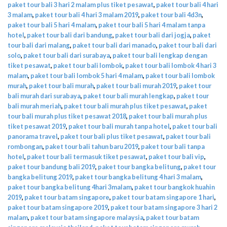
paket tour bali 3 hari 2 malam plus tiket pesawat
,
paket tour bali 4 hari
3 malam
,
paket tour bali 4 hari 3 malam 2019
,
paket tour bali 4d3n
,
paket tour bali 5 hari 4 malam
,
paket tour bali 5 hari 4 malam tanpa
hotel
,
paket tour bali dari bandung
,
paket tour bali dari jogja
,
paket
tour bali dari malang
,
paket tour bali dari manado
,
paket tour bali dari
solo
,
paket tour bali dari surabaya
,
paket tour bali lengkap dengan
tiket pesawat
,
paket tour bali lombok
,
paket tour bali lombok 4 hari 3
malam
,
paket tour bali lombok 5 hari 4 malam
,
paket tour bali lombok
murah
,
paket tour bali murah
,
paket tour bali murah 2019
,
paket tour
bali murah dari surabaya
,
paket tour bali murah lengkap
,
paket tour
bali murah meriah
,
paket tour bali murah plus tiket pesawat
,
paket
tour bali murah plus tiket pesawat 2018
,
paket tour bali murah plus
tiket pesawat 2019
,
paket tour bali murah tanpa hotel
,
paket tour bali
panorama travel
,
paket tour bali plus tiket pesawat
,
paket tour bali
rombongan
,
paket tour bali tahun baru 2019
,
paket tour bali tanpa
hotel
,
paket tour bali termasuk tiket pesawat
,
paket tour bali vip
,
paket tour bandung bali 2019
,
paket tour bangka belitung
,
paket tour
bangka belitung 2019
,
paket tour bangka belitung 4 hari 3 malam
,
paket tour bangka belitung 4hari 3malam
,
paket tour bangkok huahin
2019
,
paket tour batam singapore
,
paket tour batam singapore 1 hari
,
paket tour batam singapore 2019
,
paket tour batam singapore 3 hari 2
malam
,
paket tour batam singapore malaysia
,
paket tour batam