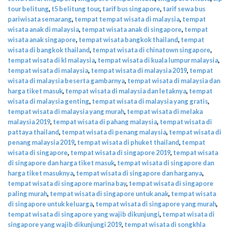
tour belitung
,
t5 belitung tour
,
tarif bus singapore
,
tarif sewa bus
pariwisata semarang
,
tempat tempat wisata di malaysia
,
tempat
wisata anak di malaysia
,
tempat wisata anak di singapore
,
tempat
wisata anak singapore
,
tempat wisata bangkok thailand
,
tempat
wisata di bangkok thailand
,
tempat wisata di chinatown singapore
,
tempat wisata di kl malaysia
,
tempat wisata di kuala lumpur malaysia
,
tempat wisata di malaysia
,
tempat wisata di malaysia 2019
,
tempat
wisata di malaysia beserta gambarnya
,
tempat wisata di malaysia dan
harga tiket masuk
,
tempat wisata di malaysia dan letaknya
,
tempat
wisata di malaysia genting
,
tempat wisata di malaysia yang gratis
,
tempat wisata di malaysia yang murah
,
tempat wisata di melaka
malaysia 2019
,
tempat wisata di pahang malaysia
,
tempat wisata di
pattaya thailand
,
tempat wisata di penang malaysia
,
tempat wisata di
penang malaysia 2019
,
tempat wisata di phuket thailand
,
tempat
wisata di singapore
,
tempat wisata di singapore 2019
,
tempat wisata
di singapore dan harga tiket masuk
,
tempat wisata di singapore dan
harga tiket masuknya
,
tempat wisata di singapore dan harganya
,
tempat wisata di singapore marina bay
,
tempat wisata di singapore
paling murah
,
tempat wisata di singapore untuk anak
,
tempat wisata
di singapore untuk keluarga
,
tempat wisata di singapore yang murah
,
tempat wisata di singapore yang wajib dikunjungi
,
tempat wisata di
singapore yang wajib dikunjungi 2019
,
tempat wisata di songkhla