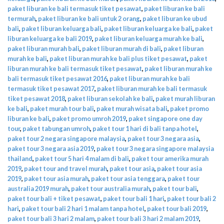
paket liburan ke bali termasuk tiket pesawat
,
paket liburan ke bali
termurah
,
paket liburan ke bali untuk 2 orang
,
paket liburan ke ubud
bali
,
paket liburan keluarga bali
,
paket liburan keluarga ke bali
,
paket
liburan keluarga ke bali 2019
,
paket liburan keluarga murah ke bali
,
paket liburan murah bali
,
paket liburan murah di bali
,
paket liburan
murah ke bali
,
paket liburan murah ke bali plus tiket pesawat
,
paket
liburan murah ke bali termasuk tiket pesawat
,
paket liburan murah ke
bali termasuk tiket pesawat 2016
,
paket liburan murah ke bali
termasuk tiket pesawat 2017
,
paket liburan murah ke bali termasuk
tiket pesawat 2018
,
paket liburan sekolah ke bali
,
paket murah liburan
ke bali
,
paket murah tour bali
,
paket murah wisata bali
,
paket promo
liburan ke bali
,
paket promo umroh 2019
,
paket singapore one day
tour
,
paket tabungan umroh
,
paket tour 1 hari di bali tanpa hotel
,
paket tour 2 negara singapore malaysia
,
paket tour 3 negara asia
,
paket tour 3 negara asia 2019
,
paket tour 3 negara singapore malaysia
thailand
,
paket tour 5 hari 4 malam di bali
,
paket tour amerika murah
2019
,
paket tour and travel murah
,
paket tour asia
,
paket tour asia
2019
,
paket tour asia murah
,
paket tour asia tenggara
,
paket tour
australia 2019 murah
,
paket tour australia murah
,
paket tour bali
,
paket tour bali + tiket pesawat
,
paket tour bali 1 hari
,
paket tour bali 2
hari
,
paket tour bali 2 hari 1 malam tanpa hotel
,
paket tour bali 2019
,
paket tour bali 3 hari 2 malam
,
paket tour bali 3 hari 2 malam 2019
,