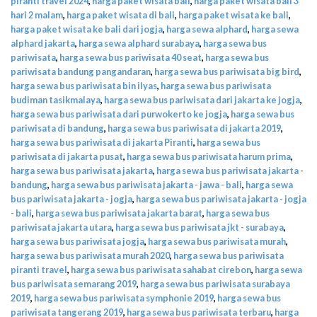
piranti travel 2024
,
harga paket wisata bali
,
harga paket wisata bali 3
hari 2 malam
,
harga paket wisata di bali
,
harga paket wisata ke bali
,
harga paket wisata ke bali dari jogja
,
harga sewa alphard
,
harga sewa
alphard jakarta
,
harga sewa alphard surabaya
,
harga sewa bus
pariwisata
,
harga sewa bus pariwisata 40 seat
,
harga sewa bus
pariwisata bandung pangandaran
,
harga sewa bus pariwisata big bird
,
harga sewa bus pariwisata bin ilyas
,
harga sewa bus pariwisata
budiman tasikmalaya
,
harga sewa bus pariwisata dari jakarta ke jogja
,
harga sewa bus pariwisata dari purwokerto ke jogja
,
harga sewa bus
pariwisata di bandung
,
harga sewa bus pariwisata di jakarta 2019
,
harga sewa bus pariwisata di jakarta Piranti
,
harga sewa bus
pariwisata di jakarta pusat
,
harga sewa bus pariwisata harum prima
,
harga sewa bus pariwisata jakarta
,
harga sewa bus pariwisata jakarta -
bandung
,
harga sewa bus pariwisata jakarta - jawa - bali
,
harga sewa
bus pariwisata jakarta - jogja
,
harga sewa bus pariwisata jakarta - jogja
- bali
,
harga sewa bus pariwisata jakarta barat
,
harga sewa bus
pariwisata jakarta utara
,
harga sewa bus pariwisata jkt - surabaya
,
harga sewa bus pariwisata jogja
,
harga sewa bus pariwisata murah
,
harga sewa bus pariwisata murah 2020
,
harga sewa bus pariwisata
piranti travel
,
harga sewa bus pariwisata sahabat cirebon
,
harga sewa
bus pariwisata semarang 2019
,
harga sewa bus pariwisata surabaya
2019
,
harga sewa bus pariwisata symphonie 2019
,
harga sewa bus
pariwisata tangerang 2019
,
harga sewa bus pariwisata terbaru
,
harga