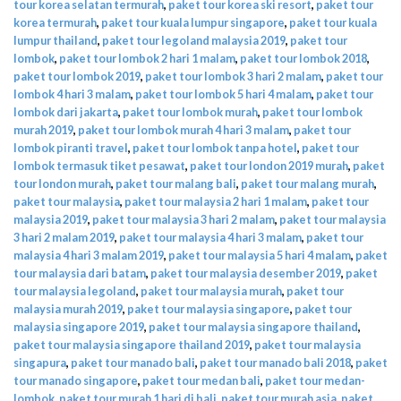
tour korea selatan termurah
,
paket tour korea ski resort
,
paket tour
korea termurah
,
paket tour kuala lumpur singapore
,
paket tour kuala
lumpur thailand
,
paket tour legoland malaysia 2019
,
paket tour
lombok
,
paket tour lombok 2 hari 1 malam
,
paket tour lombok 2018
,
paket tour lombok 2019
,
paket tour lombok 3 hari 2 malam
,
paket tour
lombok 4 hari 3 malam
,
paket tour lombok 5 hari 4 malam
,
paket tour
lombok dari jakarta
,
paket tour lombok murah
,
paket tour lombok
murah 2019
,
paket tour lombok murah 4 hari 3 malam
,
paket tour
lombok piranti travel
,
paket tour lombok tanpa hotel
,
paket tour
lombok termasuk tiket pesawat
,
paket tour london 2019 murah
,
paket
tour london murah
,
paket tour malang bali
,
paket tour malang murah
,
paket tour malaysia
,
paket tour malaysia 2 hari 1 malam
,
paket tour
malaysia 2019
,
paket tour malaysia 3 hari 2 malam
,
paket tour malaysia
3 hari 2 malam 2019
,
paket tour malaysia 4 hari 3 malam
,
paket tour
malaysia 4 hari 3 malam 2019
,
paket tour malaysia 5 hari 4 malam
,
paket
tour malaysia dari batam
,
paket tour malaysia desember 2019
,
paket
tour malaysia legoland
,
paket tour malaysia murah
,
paket tour
malaysia murah 2019
,
paket tour malaysia singapore
,
paket tour
malaysia singapore 2019
,
paket tour malaysia singapore thailand
,
paket tour malaysia singapore thailand 2019
,
paket tour malaysia
singapura
,
paket tour manado bali
,
paket tour manado bali 2018
,
paket
tour manado singapore
,
paket tour medan bali
,
paket tour medan-
lombok
,
paket tour murah 1 hari di bali
,
paket tour murah asia
,
paket