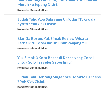
Wisata
Di
Murah ke Jepang Disini!
Terbaik
Thailand
pada
Komentar Dinonaktifkan
yang
Biar
Hanya
Kantong
Sudah Tahu Apa Saja yang Unik dari Tokyo dan
Dimiliki
Ga
Oleh
Kyoto? Yuk Cek Disini!
Jebol,
Thailand
pada
Komentar Dinonaktifkan
Yuk
Sudah
Simak
Tahu
Biar Ga Bosen, Yuk Simak Review Wisata
Trik
Apa
Liburan
Terbaik di Korea untuk Libur Panjangmu
Saja
Murah
pada
Komentar Dinonaktifkan
yang
ke
Biar
Unik
Jepang
Ga
Yuk Simak 3 Kota Besar di Korea yang Cocok
dari
Disini!
Bosen,
Tokyo
untuk Solo Traveler Sepertimu!
Yuk
dan
pada
Komentar Dinonaktifkan
Simak
Kyoto?
Yuk
Review
Yuk
Simak
Sudah Tahu Tentang Singapore Botanic Gardens
Wisata
Cek
3
Terbaik
? Yuk Cek Disini!
Disini!
Kota
di
pada
Komentar Dinonaktifkan
Besar
Korea
Sudah
di
untuk
Tahu
Korea
Libur
Tentang
yang
Panjangmu
Singapore
Cocok