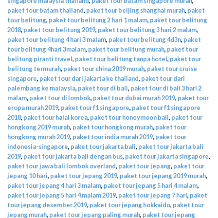
singapore malaysia thailand
,
paket tour batam singapore murah
,
paket tour batam thailand
,
paket tour beijing shanghai murah
,
paket
tour belitung
,
paket tour belitung 2 hari 1 malam
,
paket tour belitung
2018
,
paket tour belitung 2019
,
paket tour belitung 3 hari 2 malam
,
paket tour belitung 4 hari 3 malam
,
paket tour belitung 4d3n
,
paket
tour belitung 4hari 3malam
,
paket tour belitung murah
,
paket tour
belitung piranti travel
,
paket tour belitung tanpa hotel
,
paket tour
belitung termurah
,
paket tour china 2019 murah
,
paket tour cruise
singapore
,
paket tour dari jakarta ke thailand
,
paket tour dari
palembang ke malaysia
,
paket tour di bali
,
paket tour di bali 3 hari 2
malam
,
paket tour di lombok
,
paket tour dubai murah 2019
,
paket tour
eropa murah 2019
,
paket tour f1 singapore
,
paket tour f1 singapore
2018
,
paket tour halal korea
,
paket tour honeymoon bali
,
paket tour
hongkong 2019 murah
,
paket tour hongkong murah
,
paket tour
hongkong murah 2019
,
paket tour india murah 2019
,
paket tour
indonesia-singapore
,
paket tour jakarta bali
,
paket tour jakarta bali
2019
,
paket tour jakarta bali dengan bus
,
paket tour jakarta singapore
,
paket tour jawa bali lombok overland
,
paket tour jepang
,
paket tour
jepang 10 hari
,
paket tour jepang 2019
,
paket tour jepang 2019 murah
,
paket tour jepang 4 hari 3 malam
,
paket tour jepang 5 hari 4 malam
,
paket tour jepang 5 hari 4 malam 2019
,
paket tour jepang 7 hari
,
paket
tour jepang desember 2019
,
paket tour jepang hokkaido
,
paket tour
jepang murah
,
paket tour jepang paling murah
,
paket tour jepang