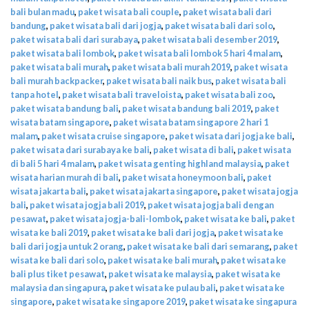
bali bulan madu
,
paket wisata bali couple
,
paket wisata bali dari
bandung
,
paket wisata bali dari jogja
,
paket wisata bali dari solo
,
paket wisata bali dari surabaya
,
paket wisata bali desember 2019
,
paket wisata bali lombok
,
paket wisata bali lombok 5 hari 4 malam
,
paket wisata bali murah
,
paket wisata bali murah 2019
,
paket wisata
bali murah backpacker
,
paket wisata bali naik bus
,
paket wisata bali
tanpa hotel
,
paket wisata bali traveloista
,
paket wisata bali zoo
,
paket wisata bandung bali
,
paket wisata bandung bali 2019
,
paket
wisata batam singapore
,
paket wisata batam singapore 2 hari 1
malam
,
paket wisata cruise singapore
,
paket wisata dari jogja ke bali
,
paket wisata dari surabaya ke bali
,
paket wisata di bali
,
paket wisata
di bali 5 hari 4 malam
,
paket wisata genting highland malaysia
,
paket
wisata harian murah di bali
,
paket wisata honeymoon bali
,
paket
wisata jakarta bali
,
paket wisata jakarta singapore
,
paket wisata jogja
bali
,
paket wisata jogja bali 2019
,
paket wisata jogja bali dengan
pesawat
,
paket wisata jogja-bali-lombok
,
paket wisata ke bali
,
paket
wisata ke bali 2019
,
paket wisata ke bali dari jogja
,
paket wisata ke
bali dari jogja untuk 2 orang
,
paket wisata ke bali dari semarang
,
paket
wisata ke bali dari solo
,
paket wisata ke bali murah
,
paket wisata ke
bali plus tiket pesawat
,
paket wisata ke malaysia
,
paket wisata ke
malaysia dan singapura
,
paket wisata ke pulau bali
,
paket wisata ke
singapore
,
paket wisata ke singapore 2019
,
paket wisata ke singapura