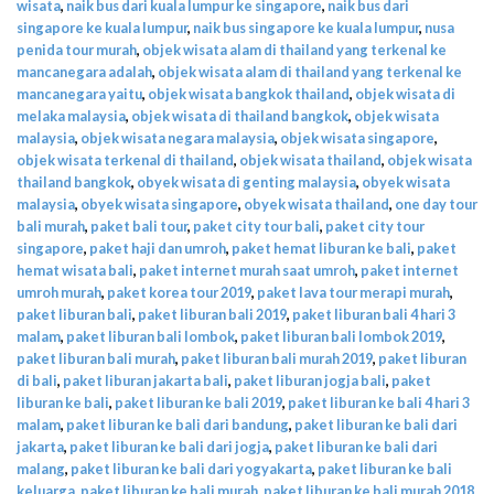
wisata
,
naik bus dari kuala lumpur ke singapore
,
naik bus dari
singapore ke kuala lumpur
,
naik bus singapore ke kuala lumpur
,
nusa
penida tour murah
,
objek wisata alam di thailand yang terkenal ke
mancanegara adalah
,
objek wisata alam di thailand yang terkenal ke
mancanegara yaitu
,
objek wisata bangkok thailand
,
objek wisata di
melaka malaysia
,
objek wisata di thailand bangkok
,
objek wisata
malaysia
,
objek wisata negara malaysia
,
objek wisata singapore
,
objek wisata terkenal di thailand
,
objek wisata thailand
,
objek wisata
thailand bangkok
,
obyek wisata di genting malaysia
,
obyek wisata
malaysia
,
obyek wisata singapore
,
obyek wisata thailand
,
one day tour
bali murah
,
paket bali tour
,
paket city tour bali
,
paket city tour
singapore
,
paket haji dan umroh
,
paket hemat liburan ke bali
,
paket
hemat wisata bali
,
paket internet murah saat umroh
,
paket internet
umroh murah
,
paket korea tour 2019
,
paket lava tour merapi murah
,
paket liburan bali
,
paket liburan bali 2019
,
paket liburan bali 4 hari 3
malam
,
paket liburan bali lombok
,
paket liburan bali lombok 2019
,
paket liburan bali murah
,
paket liburan bali murah 2019
,
paket liburan
di bali
,
paket liburan jakarta bali
,
paket liburan jogja bali
,
paket
liburan ke bali
,
paket liburan ke bali 2019
,
paket liburan ke bali 4 hari 3
malam
,
paket liburan ke bali dari bandung
,
paket liburan ke bali dari
jakarta
,
paket liburan ke bali dari jogja
,
paket liburan ke bali dari
malang
,
paket liburan ke bali dari yogyakarta
,
paket liburan ke bali
keluarga
,
paket liburan ke bali murah
,
paket liburan ke bali murah 2018
,