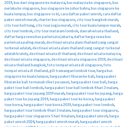
2019
,
bus dari singapore ke malaysia
,
bus malaysia ke singapore
,
bus
melaka ke singapore
,
bus singapore ke johor bahru
,
bus singapore ke
kuala lumpur
,
bus singapore to kl
,
cara daftar paket umroh
,
cara daftar
paket umroh murah
,
charter bus singapore
,
city tour bangkok murah
,
city tour belitung
,
city tour jogja murah
,
city tour kuala lumpur murah
,
city tour lombok
,
city tour mataram lombok
,
daerah wisata thailand
,
daftar harga sewa bus pariwisata jakarta
,
daftar harga sewa bus
pariwisata paling murah
,
destinasi wisata alam thailand yang sangat
terkenal adalah
,
destinasi wisata alam thailand yang sangat terkenal
adalah brainly
,
destinasi wisata di thailand
,
destinasi wisata malaysia
,
destinasi wisata singapore
,
destinasi wisata singapore 2019
,
destinasi
wisata thailand bangkok
,
foto tempat wisata di singapore
,
foto
tempat wisata di thailand
,
gili trawangan lombok tour
,
harga bus
singapore ke kuala lumpur
,
harga paket liburan ke bali
,
harga paket
liburan ke bali termasuk tiket pesawat
,
harga paket tour bali
,
harga
paket tour bali lombok
,
harga paket tour bali lombok 4 hari 3 malam
,
harga paket tour jepang 2019 murah
,
harga paket tour ke jepang
,
harga
paket tour ke jepang 2019
,
harga paket tour ke korea
,
harga paket
tour korea
,
harga paket tour korea 2019
,
harga paket tour lombok
,
harga paket tour lombok 4 hari 3 malam
,
harga paket tour singapore
,
harga paket tour singapore 5 hari 4 malam
,
harga paket umroh
,
harga
paket umroh 2024
,
harga paket umroh murah
,
harga paket umroh