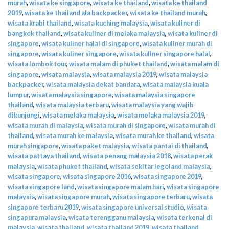
murah
,
wisata ke singapore
,
wisata ke thailand
,
wisata ke thailand
2019
,
wisata ke thailand ala backpacker
,
wisata ke thailand murah
,
wisata krabi thailand
,
wisata kuching malaysia
,
wisata kuliner di
bangkok thailand
,
wisata kuliner di melaka malaysia
,
wisata kuliner di
singapore
,
wisata kuliner halal di singapore
,
wisata kuliner murah di
singapore
,
wisata kuliner singapore
,
wisata kuliner singapore halal
,
wisata lombok tour
,
wisata malam di phuket thailand
,
wisata malam di
singapore
,
wisata malaysia
,
wisata malaysia 2019
,
wisata malaysia
backpacker
,
wisata malaysia dekat bandara
,
wisata malaysia kuala
lumpur
,
wisata malaysia singapore
,
wisata malaysia singapore
thailand
,
wisata malaysia terbaru
,
wisata malaysia yang wajib
dikunjungi
,
wisata melaka malaysia
,
wisata melaka malaysia 2019
,
wisata murah di malaysia
,
wisata murah di singapore
,
wisata murah di
thailand
,
wisata murah ke malaysia
,
wisata murah ke thailand
,
wisata
murah singapore
,
wisata paket malaysia
,
wisata pantai di thailand
,
wisata pattaya thailand
,
wisata penang malaysia 2018
,
wisata perak
malaysia
,
wisata phuket thailand
,
wisata sekitar legoland malaysia
,
wisata singapore
,
wisata singapore 2016
,
wisata singapore 2019
,
wisata singapore land
,
wisata singapore malam hari
,
wisata singapore
malaysia
,
wisata singapore murah
,
wisata singapore terbaru
,
wisata
singapore terbaru 2019
,
wisata singapore universal studio
,
wisata
singapura malaysia
,
wisata terengganu malaysia
,
wisata terkenal di
malaysia
,
wisata thailand
,
wisata thailand 2019
,
wisata thailand