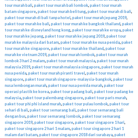
tour murah bali
,
paket tour murah bali lombok
,
paket tour murah
batam singapore
,
paket tour murah belitung
,
paket tour murah di bali
,
paket tour murah di bali tanpa hotel
,
paket tour murah jepang 2019
,
paket tour murah ke bali
,
paket tour murah ke bangkok thailand
,
paket
tour murah ke disneyland hong kong
,
paket tour murah ke eropa
,
paket
tour murah ke jepang
,
paket tour murah ke jepang 2019
,
paket tour
murah ke malaysia dari batam
,
paket tour murah ke nusa penida
,
paket
tour murah ke singapore
,
paket tour murah ke thailand
,
paket tour
murah ke vietnam 2019
,
paket tour murah lombok
,
paket tour murah
lombok 3 hari 2 malam
,
paket tour murah malaysia
,
paket tour murah
malaysia 2019
,
paket tour murah malaysia singapore
,
paket tour murah
nusa penida
,
paket tour murah piranti travel
,
paket tour murah
singapore
,
paket tour murah singapore-malaysia-bangkok
,
paket tour
nusa lembongan murah
,
paket tour nusa penida murah
,
paket tour
operasi plastik ke korea
,
paket tour padang bali
,
paket tour padang ke
malaysia
,
paket tour palembang singapore
,
paket tour paris murah
,
paket tour phi phi island murah
,
paket tour pulau lombok
,
paket tour
sehari di bali
,
paket tour semarang bali
,
paket tour semarang bali
dengan bus
,
paket tour semarang lombok
,
paket tour semarang
singapore 2019
,
paket tour singapore
,
paket tour singapore 1 hari
,
paket tour singapore 2 hari 1 malam
,
paket tour singapore 2 hari 1
malam dari batam
,
paket tour singapore 2018 dari surabaya
,
paket