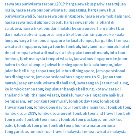
sewa bus pariwisata terbaru 2019
,
harga sewa bus pariwisata tujuan
jogja
,
harga sewa bus pariwisata tulungagung
,
harga sewa bus
pariwisata wali 5
,
harga sewa bus singapore
,
harga sewa mobil alphard
,
harga sewa mobil alphard di bali
,
harga sewa mobil alphard di
surabaya
,
harga tiket bus dari malaka ke singapore
,
harga tiket bus
dari malaysia ke singapore
,
harga tiket bus dari singapore ke kuala
lumpur
,
harga tiket bus singapore ke kuala lumpur
,
harga tiket tempat
wisata di singapore
,
harga tour ke lombok
,
holyland tour murah
,
hotel
dekat tempat wisata di malaysia
,
info paket umroh murah
,
info tour
lombok
,
ipoh malaysia tempat wisata
,
jadwal bus singapore ke johor
bahru to Kuala lumpur
,
jadwal bus singapore ke kuala lumpur
,
jalan
jalan ke belitung tanpa tour
,
jalur bus di singapore
,
jam operasional
bus di singapore
,
jam operasional bus singapore to KL
,
japan tour
murah
,
jasa pemandu wisata di thailand
,
jawa tengah
,
js tour belitung
,
ke lombok tanpa tour
,
kepulauan bangka belitung
,
kota wisata di
thailand
,
krabi thailand wisata
,
kuala lumpur ke singapore naik bus
berapa jam
,
lembongan tour murah
,
lombok day tour
,
lombok gili
trawangan tour
,
lombok one day tour
,
lombok rinjani tour
,
lombok tour
,
lombok tour 2019
,
lombok tour agent
,
lombok tour and travel
,
lombok
tour guide
,
lombok tour murah
,
lombok tour package
,
lombok tour
paket
,
lombok tour plus
,
lombok tour plus kota mataram nusa
tenggara bar
,
lombok tour travel
,
malaysia tempat wisata
,
malaysia