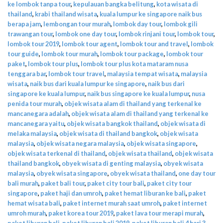
ke lombok tanpa tour
,
kepulauan bangka belitung
,
kota wisata di
thailand
,
krabi thailand wisata
,
kuala lumpur ke singapore naik bus
berapa jam
,
lembongan tour murah
,
lombok day tour
,
lombok gili
trawangan tour
,
lombok one day tour
,
lombok rinjani tour
,
lombok tour
,
lombok tour 2019
,
lombok tour agent
,
lombok tour and travel
,
lombok
tour guide
,
lombok tour murah
,
lombok tour package
,
lombok tour
paket
,
lombok tour plus
,
lombok tour plus kota mataram nusa
tenggara bar
,
lombok tour travel
,
malaysia tempat wisata
,
malaysia
wisata
,
naik bus dari kuala lumpur ke singapore
,
naik bus dari
singapore ke kuala lumpur
,
naik bus singapore ke kuala lumpur
,
nusa
penida tour murah
,
objek wisata alam di thailand yang terkenal ke
mancanegara adalah
,
objek wisata alam di thailand yang terkenal ke
mancanegara yaitu
,
objek wisata bangkok thailand
,
objek wisata di
melaka malaysia
,
objek wisata di thailand bangkok
,
objek wisata
malaysia
,
objek wisata negara malaysia
,
objek wisata singapore
,
objek wisata terkenal di thailand
,
objek wisata thailand
,
objek wisata
thailand bangkok
,
obyek wisata di genting malaysia
,
obyek wisata
malaysia
,
obyek wisata singapore
,
obyek wisata thailand
,
one day tour
bali murah
,
paket bali tour
,
paket city tour bali
,
paket city tour
singapore
,
paket haji dan umroh
,
paket hemat liburan ke bali
,
paket
hemat wisata bali
,
paket internet murah saat umroh
,
paket internet
umroh murah
,
paket korea tour 2019
,
paket lava tour merapi murah
,
paket liburan bali
,
paket liburan bali 2019
,
paket liburan bali 4 hari 3