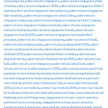
semarang bali
,
paket wisata singapore
,
paket wisata singapore 2 hari
1 malam
,
paket wisata singapore 2019
,
paket wisata singapore 4 hari 3
malam
,
paket wisata singapore dan malaysia
,
paket wisata singapore
dari surabaya
,
paket wisata singapore johor bahru
,
paket wisata
singapore malaysia
,
paket wisata singapore malaysia 3 hari 2 malam
,
paket wisata singapore malaysia murah
,
paket wisata singapore
malaysia thailand
,
paket wisata singapore murah
,
paket wisata
singapore murah 2019
,
paket wisata singapore termasuk tiket
pesawat
,
paket wisata singapura malaysia
,
paket wisata solo bali
,
paket wisata surabaya bali
,
paket wisata surabaya bali 2019
,
paket
wisata surabaya bali murah
,
paket wisata thailand
,
paket wisata
thailand 2019
,
paket wisata thailand 4 hari 3 malam
,
paket wisata
thailand murah
,
paket wisata thailand murah 2019
,
paket wisata tour
bali
,
paket wisata tour singapore
,
paket wisata ubud bali
,
paket
wisata universal studio singapore 2019
,
paket wisata watersport bali
,
panduan wisata malaysia
,
penang malaysia wisata
,
pengalaman naik
bus dari singapore ke kuala lumpur
,
phuket thailand wisata
,
private
tour lombok
,
promo paket liburan ke bali
,
promo paket wisata bali
2019
,
promo tour lombok
,
promo tour lombok 2019
,
promo tour murah
ke lombok
,
promo wisata thailand
,
pulau belitung tour
,
pulau wisata di
thailand
,
putra belitung tour
,
ranggawarsita trans - pusat sewa bus
pariwisata kota semarang
,
ranggawarsita trans pusat sewa bus
pariwisata kota semarang jawa tengah
,
rental alphard malang
,
rental