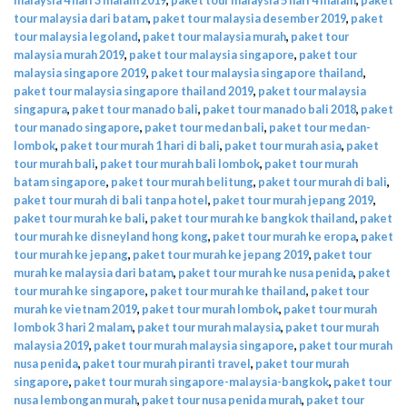
tour malaysia dari batam
,
paket tour malaysia desember 2019
,
paket
tour malaysia legoland
,
paket tour malaysia murah
,
paket tour
malaysia murah 2019
,
paket tour malaysia singapore
,
paket tour
malaysia singapore 2019
,
paket tour malaysia singapore thailand
,
paket tour malaysia singapore thailand 2019
,
paket tour malaysia
singapura
,
paket tour manado bali
,
paket tour manado bali 2018
,
paket
tour manado singapore
,
paket tour medan bali
,
paket tour medan-
lombok
,
paket tour murah 1 hari di bali
,
paket tour murah asia
,
paket
tour murah bali
,
paket tour murah bali lombok
,
paket tour murah
batam singapore
,
paket tour murah belitung
,
paket tour murah di bali
,
paket tour murah di bali tanpa hotel
,
paket tour murah jepang 2019
,
paket tour murah ke bali
,
paket tour murah ke bangkok thailand
,
paket
tour murah ke disneyland hong kong
,
paket tour murah ke eropa
,
paket
tour murah ke jepang
,
paket tour murah ke jepang 2019
,
paket tour
murah ke malaysia dari batam
,
paket tour murah ke nusa penida
,
paket
tour murah ke singapore
,
paket tour murah ke thailand
,
paket tour
murah ke vietnam 2019
,
paket tour murah lombok
,
paket tour murah
lombok 3 hari 2 malam
,
paket tour murah malaysia
,
paket tour murah
malaysia 2019
,
paket tour murah malaysia singapore
,
paket tour murah
nusa penida
,
paket tour murah piranti travel
,
paket tour murah
singapore
,
paket tour murah singapore-malaysia-bangkok
,
paket tour
nusa lembongan murah
,
paket tour nusa penida murah
,
paket tour