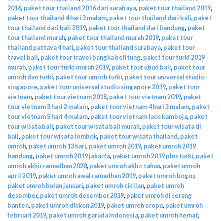
2016
,
paket tour thailand 2016 dari surabaya
,
paket tour thailand 2019
,
paket tour thailand 4 hari 3 malam
,
paket tour thailand dari bali
,
paket
tour thailand dari bali 2019
,
paket tour thailand dari bandung
,
paket
tour thailand murah
,
paket tour thailand murah 2019
,
paket tour
thailand pattaya 4 hari
,
paket tour thailand surabaya
,
paket tour
travel bali
,
paket tour travel bangka belitung
,
paket tour turki 2019
murah
,
paket tour turki murah 2019
,
paket tour ubud bali
,
paket tour
umroh dan turki
,
paket tour umroh turki
,
paket tour universal studio
singapore
,
paket tour universal studio singapore 2019
,
paket tour
vietnam
,
paket tour vietnam 2018
,
paket tour vietnam 2019
,
paket
tour vietnam 3 hari 2 malam
,
paket tour vietnam 4 hari 3 malam
,
paket
tour vietnam 5 hari 4 malam
,
paket tour vietnam laos kamboja
,
paket
tour wisata bali
,
paket tour wisata bali murah
,
paket tour wisata di
bali
,
paket tour wisata lombok
,
paket tour wisata thailand
,
paket
umroh
,
paket umroh 13 hari
,
paket umroh 2019
,
paket umroh 2019
bandung
,
paket umroh 2019 jakarta
,
paket umroh 2019 plus turki
,
paket
umroh akhir ramadhan 2020
,
paket umroh akhir tahun
,
paket umroh
april 2019
,
paket umroh awal ramadhan 2019
,
paket umroh bogor
,
paket umroh bulan januari
,
paket umroh cicilan
,
paket umroh
desember
,
paket umroh desember 2019
,
paket umroh di serang
banten
,
paket umroh diskon 2019
,
paket umroh eropa
,
paket umroh
februari 2019
,
paket umroh garuda indonesia
,
paket umroh hemat
,