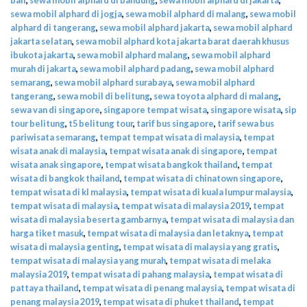
sewa mobil alphard di jogja
,
sewa mobil alphard di malang
,
sewa mobil
alphard di tangerang
,
sewa mobil alphard jakarta
,
sewa mobil alphard
jakarta selatan
,
sewa mobil alphard kota jakarta barat daerah khusus
ibukota jakarta
,
sewa mobil alphard malang
,
sewa mobil alphard
murah di jakarta
,
sewa mobil alphard padang
,
sewa mobil alphard
semarang
,
sewa mobil alphard surabaya
,
sewa mobil alphard
tangerang
,
sewa mobil di belitung
,
sewa toyota alphard di malang
,
sewa van di singapore
,
singapore tempat wisata
,
singapore wisata
,
sip
tour belitung
,
t5 belitung tour
,
tarif bus singapore
,
tarif sewa bus
pariwisata semarang
,
tempat tempat wisata di malaysia
,
tempat
wisata anak di malaysia
,
tempat wisata anak di singapore
,
tempat
wisata anak singapore
,
tempat wisata bangkok thailand
,
tempat
wisata di bangkok thailand
,
tempat wisata di chinatown singapore
,
tempat wisata di kl malaysia
,
tempat wisata di kuala lumpur malaysia
,
tempat wisata di malaysia
,
tempat wisata di malaysia 2019
,
tempat
wisata di malaysia beserta gambarnya
,
tempat wisata di malaysia dan
harga tiket masuk
,
tempat wisata di malaysia dan letaknya
,
tempat
wisata di malaysia genting
,
tempat wisata di malaysia yang gratis
,
tempat wisata di malaysia yang murah
,
tempat wisata di melaka
malaysia 2019
,
tempat wisata di pahang malaysia
,
tempat wisata di
pattaya thailand
,
tempat wisata di penang malaysia
,
tempat wisata di
penang malaysia 2019
,
tempat wisata di phuket thailand
,
tempat