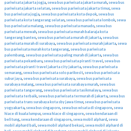
pariwisata jakarta jogja
,
sewa bus pariwisata jakarta murah
,
sewa bus
pariwisata jakarta selatan
,
sewa bus pariwisata jakarta timur
,
sewa
bus pariwisata jogja
,
sewa bus pariwisata kota depok
,
sewa bus
pariwisata kota tangerang selatan
,
sewa bus pariwisata lombok
,
sewa
bus pariwisata malang
,
sewa bus pariwisata manado
,
sewa bus
pariwisata mewah
,
sewa bus pariwisata murah balaraja kota
tangerang banten
,
sewa bus pariwisata murah di jakarta
,
sewa bus
pariwisata murah di surabaya
,
sewa bus pariwisata murah jakarta
,
sewa
bus pariwisata murah kota tangerang
,
sewa bus pariwisata
palembang
,
sewa bus pariwisata paling murah di jakarta
,
sewa bus
pariwisata pekanbaru
,
sewa bus pariwisata piranti travel
,
sewa bus
pariwisata piranti travel jakarta city jakarta
,
sewa bus pariwisata
semarang
,
sewa bus pariwisata solo parikesit
,
sewa bus pariwisata
subur jaya
,
sewa bus pariwisata surabaya
,
sewa bus pariwisata
surabaya malang
,
sewa bus pariwisata surabaya murah
,
sewa bus
pariwisata tangerang
,
sewa bus pariwisata tasikmalaya
,
sewa bus
pariwisata terbaik
,
sewa bus pariwisata termurah di jakarta
,
sewa bus
pariwisata trans surabaya kota sby jawa timur
,
sewa bus pariwisata
yogyakarta
,
sewa bus singapore
,
sewa bus wisata di singapore
,
sewa
hiace di kuala lumpur
,
sewa hiace di singapore
,
sewa kendaraan di
belitung
,
sewa kendaraan di singapore
,
sewa mobil alphard
,
sewa
mobil alphard bali
,
sewa mobil alphard bekasi
,
sewa mobil alphard di
bali
,
sewa mobil alphard di bandung
,
sewa mobil alphard di jakarta
,