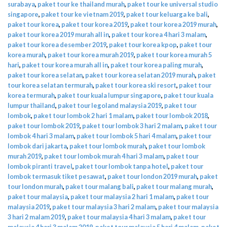
surabaya
,
paket tour ke thailand murah
,
paket tour ke universal studio
singapore
,
paket tour ke vietnam 2019
,
paket tour keluarga ke bali
,
paket tour korea
,
paket tour korea 2019
,
paket tour korea 2019 murah
,
paket tour korea 2019 murah all in
,
paket tour korea 4 hari 3 malam
,
paket tour korea desember 2019
,
paket tour korea kpop
,
paket tour
korea murah
,
paket tour korea murah 2019
,
paket tour korea murah 5
hari
,
paket tour korea murah all in
,
paket tour korea paling murah
,
paket tour korea selatan
,
paket tour korea selatan 2019 murah
,
paket
tour korea selatan termurah
,
paket tour korea ski resort
,
paket tour
korea termurah
,
paket tour kuala lumpur singapore
,
paket tour kuala
lumpur thailand
,
paket tour legoland malaysia 2019
,
paket tour
lombok
,
paket tour lombok 2 hari 1 malam
,
paket tour lombok 2018
,
paket tour lombok 2019
,
paket tour lombok 3 hari 2 malam
,
paket tour
lombok 4 hari 3 malam
,
paket tour lombok 5 hari 4 malam
,
paket tour
lombok dari jakarta
,
paket tour lombok murah
,
paket tour lombok
murah 2019
,
paket tour lombok murah 4 hari 3 malam
,
paket tour
lombok piranti travel
,
paket tour lombok tanpa hotel
,
paket tour
lombok termasuk tiket pesawat
,
paket tour london 2019 murah
,
paket
tour london murah
,
paket tour malang bali
,
paket tour malang murah
,
paket tour malaysia
,
paket tour malaysia 2 hari 1 malam
,
paket tour
malaysia 2019
,
paket tour malaysia 3 hari 2 malam
,
paket tour malaysia
3 hari 2 malam 2019
,
paket tour malaysia 4 hari 3 malam
,
paket tour
malaysia 4 hari 3 malam 2019
,
paket tour malaysia 5 hari 4 malam
,
paket