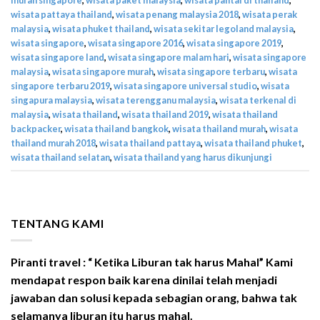
wisata pattaya thailand
,
wisata penang malaysia 2018
,
wisata perak
malaysia
,
wisata phuket thailand
,
wisata sekitar legoland malaysia
,
wisata singapore
,
wisata singapore 2016
,
wisata singapore 2019
,
wisata singapore land
,
wisata singapore malam hari
,
wisata singapore
malaysia
,
wisata singapore murah
,
wisata singapore terbaru
,
wisata
singapore terbaru 2019
,
wisata singapore universal studio
,
wisata
singapura malaysia
,
wisata terengganu malaysia
,
wisata terkenal di
malaysia
,
wisata thailand
,
wisata thailand 2019
,
wisata thailand
backpacker
,
wisata thailand bangkok
,
wisata thailand murah
,
wisata
thailand murah 2018
,
wisata thailand pattaya
,
wisata thailand phuket
,
wisata thailand selatan
,
wisata thailand yang harus dikunjungi
TENTANG KAMI
Piranti travel : “ Ketika Liburan tak harus Mahal” Kami
mendapat respon baik karena dinilai telah menjadi
jawaban dan solusi kepada sebagian orang, bahwa tak
selamanya liburan itu harus mahal.