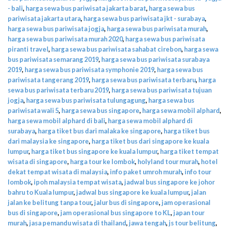
- bali
,
harga sewa bus pariwisata jakarta barat
,
harga sewa bus
pariwisata jakarta utara
,
harga sewa bus pariwisata jkt - surabaya
,
harga sewa bus pariwisata jogja
,
harga sewa bus pariwisata murah
,
harga sewa bus pariwisata murah 2020
,
harga sewa bus pariwisata
piranti travel
,
harga sewa bus pariwisata sahabat cirebon
,
harga sewa
bus pariwisata semarang 2019
,
harga sewa bus pariwisata surabaya
2019
,
harga sewa bus pariwisata symphonie 2019
,
harga sewa bus
pariwisata tangerang 2019
,
harga sewa bus pariwisata terbaru
,
harga
sewa bus pariwisata terbaru 2019
,
harga sewa bus pariwisata tujuan
jogja
,
harga sewa bus pariwisata tulungagung
,
harga sewa bus
pariwisata wali 5
,
harga sewa bus singapore
,
harga sewa mobil alphard
,
harga sewa mobil alphard di bali
,
harga sewa mobil alphard di
surabaya
,
harga tiket bus dari malaka ke singapore
,
harga tiket bus
dari malaysia ke singapore
,
harga tiket bus dari singapore ke kuala
lumpur
,
harga tiket bus singapore ke kuala lumpur
,
harga tiket tempat
wisata di singapore
,
harga tour ke lombok
,
holyland tour murah
,
hotel
dekat tempat wisata di malaysia
,
info paket umroh murah
,
info tour
lombok
,
ipoh malaysia tempat wisata
,
jadwal bus singapore ke johor
bahru to Kuala lumpur
,
jadwal bus singapore ke kuala lumpur
,
jalan
jalan ke belitung tanpa tour
,
jalur bus di singapore
,
jam operasional
bus di singapore
,
jam operasional bus singapore to KL
,
japan tour
murah
,
jasa pemandu wisata di thailand
,
jawa tengah
,
js tour belitung
,