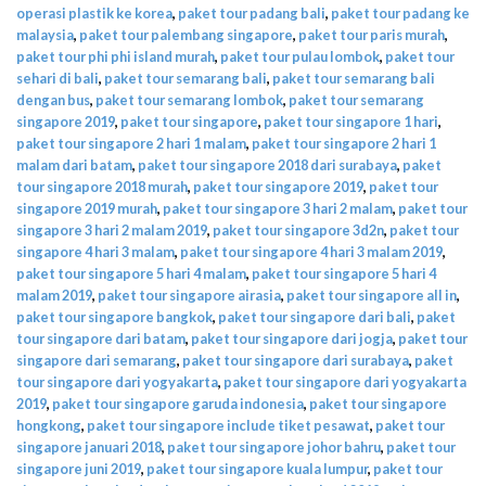
operasi plastik ke korea
,
paket tour padang bali
,
paket tour padang ke
malaysia
,
paket tour palembang singapore
,
paket tour paris murah
,
paket tour phi phi island murah
,
paket tour pulau lombok
,
paket tour
sehari di bali
,
paket tour semarang bali
,
paket tour semarang bali
dengan bus
,
paket tour semarang lombok
,
paket tour semarang
singapore 2019
,
paket tour singapore
,
paket tour singapore 1 hari
,
paket tour singapore 2 hari 1 malam
,
paket tour singapore 2 hari 1
malam dari batam
,
paket tour singapore 2018 dari surabaya
,
paket
tour singapore 2018 murah
,
paket tour singapore 2019
,
paket tour
singapore 2019 murah
,
paket tour singapore 3 hari 2 malam
,
paket tour
singapore 3 hari 2 malam 2019
,
paket tour singapore 3d2n
,
paket tour
singapore 4 hari 3 malam
,
paket tour singapore 4 hari 3 malam 2019
,
paket tour singapore 5 hari 4 malam
,
paket tour singapore 5 hari 4
malam 2019
,
paket tour singapore airasia
,
paket tour singapore all in
,
paket tour singapore bangkok
,
paket tour singapore dari bali
,
paket
tour singapore dari batam
,
paket tour singapore dari jogja
,
paket tour
singapore dari semarang
,
paket tour singapore dari surabaya
,
paket
tour singapore dari yogyakarta
,
paket tour singapore dari yogyakarta
2019
,
paket tour singapore garuda indonesia
,
paket tour singapore
hongkong
,
paket tour singapore include tiket pesawat
,
paket tour
singapore januari 2018
,
paket tour singapore johor bahru
,
paket tour
singapore juni 2019
,
paket tour singapore kuala lumpur
,
paket tour