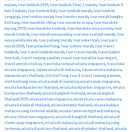
malam
,
tour lombok 2019
,
tour lombok 3 hari 2 malam
,
tour lombok 4
hari 3 malam
,
tour lombok bali
,
tour lombok murah
,
tour lombok
senggigi
,
tour london murah
,
tour lourdes murah
,
tour murah bangka
belitung
,
tour murah ke china
,
tour murah ke eropa
,
tour murah ke
jepang 2019
,
tour murah ke lombok
,
tour murah ke nusa penida
,
tour
murah lombok
,
tour murah nusa penida
,
tour new zealand murah
,
tour
nusa penida murah
,
tour padang murah
,
tour paket bali
,
tour paris
murah 2019
,
tour pulau belitung
,
tour sydney murah
,
tour travel
lombok
,
tour travel lombok murah
,
tour travel murah
,
travel paket
tour bali
,
travel tanjung pandan
,
travel tour murah ke luar negeri
,
travel umroh cirebon
,
traveloka tempat wisata singapore
,
traveloka
wisata singapore
,
tujuan wisata di malaysia
,
tujuan wisata malaysia
,
tujuan wisata thailand
,
visit belitong tour & travel tanjung pandan
,
visit belitung tour
,
wisata anak di malaysia
,
wisata anak singapore
,
wisata backpacker ke thailand
,
wisata backpacker singapore
,
wisata
backpacker thailand
,
wisata bangkok thailand
,
wisata bangkok
thailand 2019
,
wisata batam singapore
,
wisata batu caves malaysia
,
wisata belanja di thailand
,
wisata belanja thailand
,
wisata budaya
malaysia yang terkenal adalah
,
wisata cameron highland malaysia
,
wisata chinatown singapore
,
wisata di bangkok thailand
,
wisata di
clarke quay singapore
,
wisata di malaysia
,
wisata di malaysia yang
terkenal
,
wisata di pattaya thailand
,
wisata di phuket thailand
,
wisata