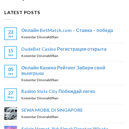
LATEST POSTS
Онлайн BetMatch.com – Ставка – победа
22
Jun
pada
Komentar Dinonaktifkan
Онлайн
BetMatch.com
DudeBet Casino Регистрация открыта
15
–
Jun
pada
Komentar Dinonaktifkan
Ставка
DudeBet
–
Casino
победа
Онлайн Казино Рейтинг Забери свой
05
Регистрация
выигрыш
Jun
открыта
pada
Komentar Dinonaktifkan
Онлайн
Казино
Кaзіно Slots City Побеждай легко
27
Рейтинг
Mei
pada
Komentar Dinonaktifkan
Забери
Кaзіно
свой
Slots
SEWA MOBIL DI SINGAPORE
выигрыш
City
pada
Komentar Dinonaktifkan
Побеждай
SEWA
легко
MOBIL
Selain Hemat, Yuk Simak Deretan Wisata