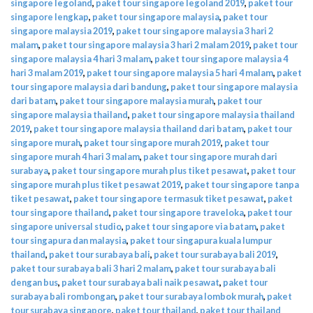
singapore legoland
,
paket tour singapore legoland 2019
,
paket tour
singapore lengkap
,
paket tour singapore malaysia
,
paket tour
singapore malaysia 2019
,
paket tour singapore malaysia 3 hari 2
malam
,
paket tour singapore malaysia 3 hari 2 malam 2019
,
paket tour
singapore malaysia 4 hari 3 malam
,
paket tour singapore malaysia 4
hari 3 malam 2019
,
paket tour singapore malaysia 5 hari 4 malam
,
paket
tour singapore malaysia dari bandung
,
paket tour singapore malaysia
dari batam
,
paket tour singapore malaysia murah
,
paket tour
singapore malaysia thailand
,
paket tour singapore malaysia thailand
2019
,
paket tour singapore malaysia thailand dari batam
,
paket tour
singapore murah
,
paket tour singapore murah 2019
,
paket tour
singapore murah 4 hari 3 malam
,
paket tour singapore murah dari
surabaya
,
paket tour singapore murah plus tiket pesawat
,
paket tour
singapore murah plus tiket pesawat 2019
,
paket tour singapore tanpa
tiket pesawat
,
paket tour singapore termasuk tiket pesawat
,
paket
tour singapore thailand
,
paket tour singapore traveloka
,
paket tour
singapore universal studio
,
paket tour singapore via batam
,
paket
tour singapura dan malaysia
,
paket tour singapura kuala lumpur
thailand
,
paket tour surabaya bali
,
paket tour surabaya bali 2019
,
paket tour surabaya bali 3 hari 2 malam
,
paket tour surabaya bali
dengan bus
,
paket tour surabaya bali naik pesawat
,
paket tour
surabaya bali rombongan
,
paket tour surabaya lombok murah
,
paket
tour surabaya singapore
,
paket tour thailand
,
paket tour thailand