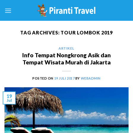
Skip
to
content
TAG ARCHIVES:
TOUR LOMBOK 2019
ARTIKEL
Info Tempat Nongkrong Asik dan
Tempat Wisata Murah di Jakarta
POSTED ON
19 JULI 2017
BY
WEBADMIN
19
Jul