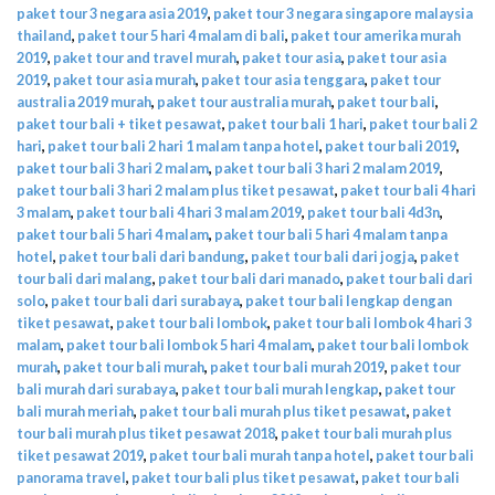
paket tour 3 negara asia 2019
,
paket tour 3 negara singapore malaysia
thailand
,
paket tour 5 hari 4 malam di bali
,
paket tour amerika murah
2019
,
paket tour and travel murah
,
paket tour asia
,
paket tour asia
2019
,
paket tour asia murah
,
paket tour asia tenggara
,
paket tour
australia 2019 murah
,
paket tour australia murah
,
paket tour bali
,
paket tour bali + tiket pesawat
,
paket tour bali 1 hari
,
paket tour bali 2
hari
,
paket tour bali 2 hari 1 malam tanpa hotel
,
paket tour bali 2019
,
paket tour bali 3 hari 2 malam
,
paket tour bali 3 hari 2 malam 2019
,
paket tour bali 3 hari 2 malam plus tiket pesawat
,
paket tour bali 4 hari
3 malam
,
paket tour bali 4 hari 3 malam 2019
,
paket tour bali 4d3n
,
paket tour bali 5 hari 4 malam
,
paket tour bali 5 hari 4 malam tanpa
hotel
,
paket tour bali dari bandung
,
paket tour bali dari jogja
,
paket
tour bali dari malang
,
paket tour bali dari manado
,
paket tour bali dari
solo
,
paket tour bali dari surabaya
,
paket tour bali lengkap dengan
tiket pesawat
,
paket tour bali lombok
,
paket tour bali lombok 4 hari 3
malam
,
paket tour bali lombok 5 hari 4 malam
,
paket tour bali lombok
murah
,
paket tour bali murah
,
paket tour bali murah 2019
,
paket tour
bali murah dari surabaya
,
paket tour bali murah lengkap
,
paket tour
bali murah meriah
,
paket tour bali murah plus tiket pesawat
,
paket
tour bali murah plus tiket pesawat 2018
,
paket tour bali murah plus
tiket pesawat 2019
,
paket tour bali murah tanpa hotel
,
paket tour bali
panorama travel
,
paket tour bali plus tiket pesawat
,
paket tour bali