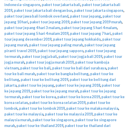
indonesia-singapore
,
paket tour jakarta bali
,
paket tour jakarta bali
2019
,
paket tour jakarta bali dengan bus
,
paket tour jakarta singapore
,
paket tour jawa bali lombok overland
,
paket tour jepang
,
paket tour
jepang 10 hari
,
paket tour jepang 2019
,
paket tour jepang 2019 murah
,
paket tour jepang 4 hari 3 malam
,
paket tour jepang 5 hari 4 malam
,
paket tour jepang 5 hari 4 malam 2019
,
paket tour jepang 7 hari
,
paket
tour jepang desember 2019
,
paket tour jepang hokkaido
,
paket tour
jepang murah
,
paket tour jepang paling murah
,
paket tour jepang
piranti travel 2019
,
paket tour jepang sapporo
,
paket tour jepang
termurah
,
paket tour jogja bali
,
paket tour jogja bali 2019
,
paket tour
jogja murah
,
paket tour jogja murah 2019
,
paket tour kamboja
vietnam
,
paket tour ke bali
,
paket tour ke bali dari surabaya
,
paket
tour ke bali murah
,
paket tour ke bangka belitung
,
paket tour ke
belitung
,
paket tour ke belitung 2019
,
paket tour ke belitung dari
jakarta
,
paket tour ke jepang
,
paket tour ke jepang 2018
,
paket tour
ke jepang 2019
,
paket tour ke jepang murah
,
paket tour ke jepang
termurah
,
paket tour ke korea
,
paket tour ke korea 2019
,
paket tour ke
korea selatan
,
paket tour ke korea selatan 2019
,
paket tour ke
lombok
,
paket tour ke lombok 2019
,
paket tour ke malaka malaysia
,
paket tour ke malaysia
,
paket tour ke malaysia 2019
,
paket tour ke
malaysia murah
,
paket tour ke singapore
,
paket tour ke singapore
murah
,
paket tour ke thailand 2019
,
paket tour ke thailand dari