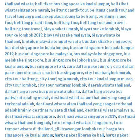
thailand wisata
,
beli tiket bus singapore ke kuala lumpur
,
beli tiket
wisata singapore murah
,
belitung cantik tour
,
belitung cantik tour and
travel tanjung pandan kepulauan bangka belitung
,
belitung island
tour
,
belitung piranti tour
,
belitung tour
,
belitung tour and travel
,
belitung tour travel
,
biaya paket umroh
,
biaya tour ke lombok
,
biaya
tour ke lombok 2019
,
biaya wisata ke malaysia
,
biaya wisata ke
thailand
,
bintulu malaysia tempat wisata
,
bus dari klia2 ke singapore
,
bus dari singapore ke kuala lumpur
,
bus dari singapore ke kuala lumpur
2019
,
bus dari singapore ke malaysia
,
bus malaysia ke singapore
,
bus
melaka ke singapore
,
bus singapore ke johor bahru
,
bus singapore ke
kuala lumpur
,
bus singapore to kl
,
cara daftar paket umroh
,
cara daftar
paket umroh murah
,
charter bus singapore
,
city tour bangkok murah
,
city tour belitung
,
city tour jogja murah
,
city tour kuala lumpur murah
,
city tour lombok
,
city tour mataram lombok
,
daerah wisata thailand
,
daftar harga sewa bus pariwisata jakarta
,
daftar harga sewa bus
pariwisata paling murah
,
destinasi wisata alam thailand yang sangat
terkenal adalah
,
destinasi wisata alam thailand yang sangat terkenal
adalah brainly
,
destinasi wisata di thailand
,
destinasi wisata malaysia
,
destinasi wisata singapore
,
destinasi wisata singapore 2019
,
destinasi
wisata thailand bangkok
,
foto tempat wisata di singapore
,
foto
tempat wisata di thailand
,
gili trawangan lombok tour
,
harga bus
singapore ke kuala lumpur
,
harga paket liburan ke bali
,
harga paket