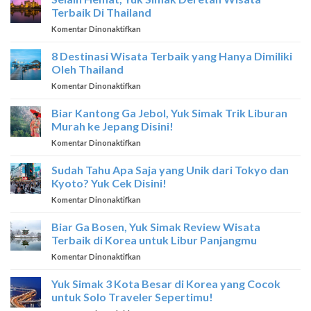
DI
Terbaik Di Thailand
SINGAPORE
pada
Komentar Dinonaktifkan
Selain
Hemat,
8 Destinasi Wisata Terbaik yang Hanya Dimiliki
Yuk
Oleh Thailand
Simak
pada
Komentar Dinonaktifkan
Deretan
8
Wisata
Destinasi
Biar Kantong Ga Jebol, Yuk Simak Trik Liburan
Terbaik
Wisata
Di
Murah ke Jepang Disini!
Terbaik
Thailand
pada
Komentar Dinonaktifkan
yang
Biar
Hanya
Kantong
Sudah Tahu Apa Saja yang Unik dari Tokyo dan
Dimiliki
Ga
Oleh
Kyoto? Yuk Cek Disini!
Jebol,
Thailand
pada
Komentar Dinonaktifkan
Yuk
Sudah
Simak
Tahu
Biar Ga Bosen, Yuk Simak Review Wisata
Trik
Apa
Liburan
Terbaik di Korea untuk Libur Panjangmu
Saja
Murah
pada
Komentar Dinonaktifkan
yang
ke
Biar
Unik
Jepang
Ga
Yuk Simak 3 Kota Besar di Korea yang Cocok
dari
Disini!
Bosen,
Tokyo
untuk Solo Traveler Sepertimu!
Yuk
dan