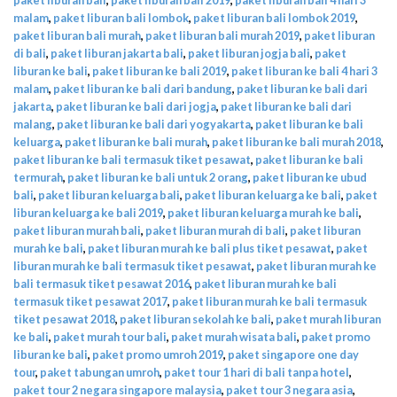
malam
,
paket liburan bali lombok
,
paket liburan bali lombok 2019
,
paket liburan bali murah
,
paket liburan bali murah 2019
,
paket liburan
di bali
,
paket liburan jakarta bali
,
paket liburan jogja bali
,
paket
liburan ke bali
,
paket liburan ke bali 2019
,
paket liburan ke bali 4 hari 3
malam
,
paket liburan ke bali dari bandung
,
paket liburan ke bali dari
jakarta
,
paket liburan ke bali dari jogja
,
paket liburan ke bali dari
malang
,
paket liburan ke bali dari yogyakarta
,
paket liburan ke bali
keluarga
,
paket liburan ke bali murah
,
paket liburan ke bali murah 2018
,
paket liburan ke bali termasuk tiket pesawat
,
paket liburan ke bali
termurah
,
paket liburan ke bali untuk 2 orang
,
paket liburan ke ubud
bali
,
paket liburan keluarga bali
,
paket liburan keluarga ke bali
,
paket
liburan keluarga ke bali 2019
,
paket liburan keluarga murah ke bali
,
paket liburan murah bali
,
paket liburan murah di bali
,
paket liburan
murah ke bali
,
paket liburan murah ke bali plus tiket pesawat
,
paket
liburan murah ke bali termasuk tiket pesawat
,
paket liburan murah ke
bali termasuk tiket pesawat 2016
,
paket liburan murah ke bali
termasuk tiket pesawat 2017
,
paket liburan murah ke bali termasuk
tiket pesawat 2018
,
paket liburan sekolah ke bali
,
paket murah liburan
ke bali
,
paket murah tour bali
,
paket murah wisata bali
,
paket promo
liburan ke bali
,
paket promo umroh 2019
,
paket singapore one day
tour
,
paket tabungan umroh
,
paket tour 1 hari di bali tanpa hotel
,
paket tour 2 negara singapore malaysia
,
paket tour 3 negara asia
,