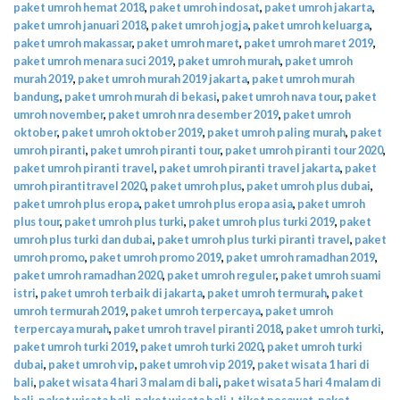
paket umroh hemat 2018
,
paket umroh indosat
,
paket umroh jakarta
,
paket umroh januari 2018
,
paket umroh jogja
,
paket umroh keluarga
,
paket umroh makassar
,
paket umroh maret
,
paket umroh maret 2019
,
paket umroh menara suci 2019
,
paket umroh murah
,
paket umroh
murah 2019
,
paket umroh murah 2019 jakarta
,
paket umroh murah
bandung
,
paket umroh murah di bekasi
,
paket umroh nava tour
,
paket
umroh november
,
paket umroh nra desember 2019
,
paket umroh
oktober
,
paket umroh oktober 2019
,
paket umroh paling murah
,
paket
umroh piranti
,
paket umroh piranti tour
,
paket umroh piranti tour 2020
,
paket umroh piranti travel
,
paket umroh piranti travel jakarta
,
paket
umroh pirantitravel 2020
,
paket umroh plus
,
paket umroh plus dubai
,
paket umroh plus eropa
,
paket umroh plus eropa asia
,
paket umroh
plus tour
,
paket umroh plus turki
,
paket umroh plus turki 2019
,
paket
umroh plus turki dan dubai
,
paket umroh plus turki piranti travel
,
paket
umroh promo
,
paket umroh promo 2019
,
paket umroh ramadhan 2019
,
paket umroh ramadhan 2020
,
paket umroh reguler
,
paket umroh suami
istri
,
paket umroh terbaik di jakarta
,
paket umroh termurah
,
paket
umroh termurah 2019
,
paket umroh terpercaya
,
paket umroh
terpercaya murah
,
paket umroh travel piranti 2018
,
paket umroh turki
,
paket umroh turki 2019
,
paket umroh turki 2020
,
paket umroh turki
dubai
,
paket umroh vip
,
paket umroh vip 2019
,
paket wisata 1 hari di
bali
,
paket wisata 4 hari 3 malam di bali
,
paket wisata 5 hari 4 malam di
bali
,
paket wisata bali
,
paket wisata bali + tiket pesawat
,
paket