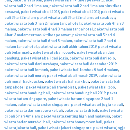
wisata bali 2 hari 1 malam
,
paket wisata bali 2 hari 1 malam plus tiket
pesawat
,
paket wisata bali 2018
,
paket wisata bali 2019
,
paket wisata
bali 3 hari 2 malam
,
paket wisata bali 3 hari 2 malam dari surabaya
,
paket wisata bali 3 hari 2 malam tanpa hotel
,
paket wisata bali 4 hari 3
malam
,
paket wisata bali 4 hari 3 malam tanpa hotel
,
paket wisata bali
4 hari 3 malam termasuk tiket pesawat
,
paket wisata bali 5 hari 4
malam
,
paket wisata bali 6 hari 5 malam
,
paket wisata bali 7 hari 6
malam tanpa hotel
,
paket wisata bali akhir tahun 2019
,
paket wisata
bali bulan madu
,
paket wisata bali couple
,
paket wisata bali dari
bandung
,
paket wisata bali dari jogja
,
paket wisata bali dari solo
,
paket wisata bali dari surabaya
,
paket wisata bali desember 2019
,
paket wisata bali lombok
,
paket wisata bali lombok 5 hari 4 malam
,
paket wisata bali murah
,
paket wisata bali murah 2019
,
paket wisata
bali murah backpacker
,
paket wisata bali naik bus
,
paket wisata bali
tanpa hotel
,
paket wisata bali traveloista
,
paket wisata bali zoo
,
paket wisata bandung bali
,
paket wisata bandung bali 2019
,
paket
wisata batam singapore
,
paket wisata batam singapore 2 hari 1
malam
,
paket wisata cruise singapore
,
paket wisata dari jogja ke bali
,
paket wisata dari surabaya ke bali
,
paket wisata di bali
,
paket wisata
di bali 5 hari 4 malam
,
paket wisata genting highland malaysia
,
paket
wisata harian murah di bali
,
paket wisata honeymoon bali
,
paket
wisata jakarta bali
,
paket wisata jakarta singapore
,
paket wisata jogja