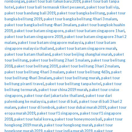
rombongan
,
paket tour bali tahun baru 2019
,
paket tour bali tanpa
hotel
,
paket tour bali termasuk tiket pesawat
,
paket tour bali vip
,
paket tour bandung bali 2019
,
paket tour bangka belitung
,
paket tour
bangka belitung 2019
,
paket tour bangka belitung 4 hari 3 malam
,
paket tour bangka belitung 4hari 3malam
,
paket tour bangkok huahin
2019
,
paket tour batam singapore
,
paket tour batam singapore 1 hari
,
paket tour batam singapore 2019
,
paket tour batam singapore 3 hari 2
malam
,
paket tour batam singapore malaysia
,
paket tour batam
singapore malaysia thailand
,
paket tour batam singapore murah
,
paket tour batam thailand
,
paket tour beijing shanghai murah
,
paket
tour belitung
,
paket tour belitung 2 hari 1 malam
,
paket tour belitung
2018
,
paket tour belitung 2019
,
paket tour belitung 3 hari 2 malam
,
paket tour belitung 4 hari 3 malam
,
paket tour belitung 4d3n
,
paket
tour belitung 4hari 3malam
,
paket tour belitung murah
,
paket tour
belitung piranti travel
,
paket tour belitung tanpa hotel
,
paket tour
belitung termurah
,
paket tour china 2019 murah
,
paket tour cruise
singapore
,
paket tour dari jakarta ke thailand
,
paket tour dari
palembang ke malaysia
,
paket tour di bali
,
paket tour di bali 3 hari 2
malam
,
paket tour di lombok
,
paket tour dubai murah 2019
,
paket tour
eropa murah 2019
,
paket tour f1 singapore
,
paket tour f1 singapore
2018
,
paket tour halal korea
,
paket tour honeymoon bali
,
paket tour
hongkong 2019 murah
,
paket tour hongkong murah
,
paket tour
hongkong murah 2019
,
paket tour india murah 2019
,
paket tour