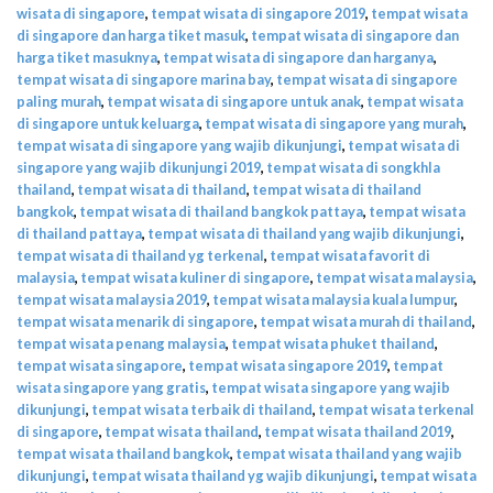
wisata di singapore
,
tempat wisata di singapore 2019
,
tempat wisata
di singapore dan harga tiket masuk
,
tempat wisata di singapore dan
harga tiket masuknya
,
tempat wisata di singapore dan harganya
,
tempat wisata di singapore marina bay
,
tempat wisata di singapore
paling murah
,
tempat wisata di singapore untuk anak
,
tempat wisata
di singapore untuk keluarga
,
tempat wisata di singapore yang murah
,
tempat wisata di singapore yang wajib dikunjungi
,
tempat wisata di
singapore yang wajib dikunjungi 2019
,
tempat wisata di songkhla
thailand
,
tempat wisata di thailand
,
tempat wisata di thailand
bangkok
,
tempat wisata di thailand bangkok pattaya
,
tempat wisata
di thailand pattaya
,
tempat wisata di thailand yang wajib dikunjungi
,
tempat wisata di thailand yg terkenal
,
tempat wisata favorit di
malaysia
,
tempat wisata kuliner di singapore
,
tempat wisata malaysia
,
tempat wisata malaysia 2019
,
tempat wisata malaysia kuala lumpur
,
tempat wisata menarik di singapore
,
tempat wisata murah di thailand
,
tempat wisata penang malaysia
,
tempat wisata phuket thailand
,
tempat wisata singapore
,
tempat wisata singapore 2019
,
tempat
wisata singapore yang gratis
,
tempat wisata singapore yang wajib
dikunjungi
,
tempat wisata terbaik di thailand
,
tempat wisata terkenal
di singapore
,
tempat wisata thailand
,
tempat wisata thailand 2019
,
tempat wisata thailand bangkok
,
tempat wisata thailand yang wajib
dikunjungi
,
tempat wisata thailand yg wajib dikunjungi
,
tempat wisata