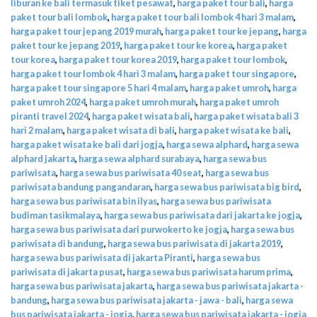
liburan ke bali termasuk tiket pesawat
,
harga paket tour bali
,
harga
paket tour bali lombok
,
harga paket tour bali lombok 4 hari 3 malam
,
harga paket tour jepang 2019 murah
,
harga paket tour ke jepang
,
harga
paket tour ke jepang 2019
,
harga paket tour ke korea
,
harga paket
tour korea
,
harga paket tour korea 2019
,
harga paket tour lombok
,
harga paket tour lombok 4 hari 3 malam
,
harga paket tour singapore
,
harga paket tour singapore 5 hari 4 malam
,
harga paket umroh
,
harga
paket umroh 2024
,
harga paket umroh murah
,
harga paket umroh
piranti travel 2024
,
harga paket wisata bali
,
harga paket wisata bali 3
hari 2 malam
,
harga paket wisata di bali
,
harga paket wisata ke bali
,
harga paket wisata ke bali dari jogja
,
harga sewa alphard
,
harga sewa
alphard jakarta
,
harga sewa alphard surabaya
,
harga sewa bus
pariwisata
,
harga sewa bus pariwisata 40 seat
,
harga sewa bus
pariwisata bandung pangandaran
,
harga sewa bus pariwisata big bird
,
harga sewa bus pariwisata bin ilyas
,
harga sewa bus pariwisata
budiman tasikmalaya
,
harga sewa bus pariwisata dari jakarta ke jogja
,
harga sewa bus pariwisata dari purwokerto ke jogja
,
harga sewa bus
pariwisata di bandung
,
harga sewa bus pariwisata di jakarta 2019
,
harga sewa bus pariwisata di jakarta Piranti
,
harga sewa bus
pariwisata di jakarta pusat
,
harga sewa bus pariwisata harum prima
,
harga sewa bus pariwisata jakarta
,
harga sewa bus pariwisata jakarta -
bandung
,
harga sewa bus pariwisata jakarta - jawa - bali
,
harga sewa
bus pariwisata jakarta - jogja
,
harga sewa bus pariwisata jakarta - jogja