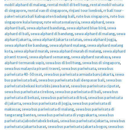
mobil alphard di malang
,
rental mobil di belitung
,
rental mobil wisata
di singapore
,
rental van di singapore
,
rinjani tour lombok
,
rr bali tour -
paket wisata bali kabupaten badung bali
,
rute bus singapore
,
rute bus
singapore kula lumpur
,
rute wisata malaysia
,
sewa alphard
,
sewa
alphard bali
,
sewa alphard bandung
,
sewa alphard blue bird
,
sewa
alphard di bali
,
sewa alphard di bandung
,
sewa alphard di malang
,
sewa
alphard jakarta
,
sewa alphard jakarta selatan
,
sewa alphard jogja
,
sewa alphard ke bandung
,
sewa alphard malang
,
sewa alphard malang
kota
,
sewa alphard murah
,
sewa alphard murah di malang
,
sewa alphard
piranti travel
,
sewa alphard semarang
,
sewa alphard surabaya
,
sewa
alphard termasuk supir
,
sewa bus di belitung
,
sewa bus di singapore
,
sewa bus malaysia piranti travel
,
sewa bus pariwisata
,
sewa bus
pariwisata 40 -50 seat
,
sewa bus pariwisata armada baru jakarta
,
sewa
bus pariwisata bali
,
sewa bus pariwisata bali denpasar bali
,
sewa bus
pariwisata bekasi kota bks jawa barat
,
sewa bus pariwisata ciputat
,
sewa bus pariwisata cirebon
,
sewa bus pariwisata di bali
,
sewa bus
pariwisata di bekasi
,
sewa bus pariwisata di bsd
,
sewa bus pariwisata
di jakarta
,
sewa bus pariwisata di jogja
,
sewa bus pariwisata di
makassar
,
sewa bus pariwisata di malang
,
sewa bus pariwisata di
tangerang banten
,
sewa bus pariwisata di yogyakarta
,
sewa bus
pariwisata jabodetabek bekasi
,
sewa bus pariwisata jakarta
,
sewa bus
pariwisata jakarta barat
,
sewa bus pariwisata jakarta bogor
,
sewa bus