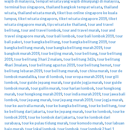
wajib di malaysia
,
tempat wisata yang wajib dikunjungi di malaysia
,
terminal bus singapore
,
thailand bangkok tempat wisata
,
thailand
wisata
,
thailand wisata murah
,
tiket bus online singapore ke kuala
lumpur
,
tiket wisata singapore
,
tiket wisata singapore 2019
,
tiket
wisata singapore murah
,
tips wisata ke thailand
,
tour and travel
belitung
,
tour and travel lombok
,
tour and travel murah
,
tour and
travel singapore murah
,
tour bali lombok
,
tour bali lombok 2019
,
tour
bali paket
,
tour bangka belitung
,
tour bangka belitung 2019
,
tour
bangka belitung murah
,
tour bangka belitung murah 2019
,
tour
bangkok murah 2019
,
tour beijing murah
,
tour belitung
,
tour belitung
2019
,
tour belitung 3 hari 2 malam
,
tour belitung 3d2n
,
tour belitung
4hari 3malam
,
tour belitung agustus 2019
,
tour belitung hemat
,
tour
belitung lebaran 2019
,
tour belitung murah
,
tour china murah
,
tour de
lombok mandalika
,
tour di lombok
,
tour eropa murah 2019
,
tour gili
lombok
,
tour guide jepang murah
,
tour guide jogja murah
,
tour guide
lombok murah
,
tour guilin murah
,
tour harian lombok
,
tour hongkong
murah
,
tour hongkong murah 2019
,
tour india murah 2019
,
tour jawa bali
lombok
,
tour jepang murah
,
tour jepang murah 2019
,
tour jogja murah
,
tour ke australia murah
,
tour ke bangka belitung
,
tour ke belitung
,
tour
ke belitung dari jakarta
,
tour ke jepang murah
,
tour ke lombok
,
tour ke
lombok 2019
,
tour ke lombok dari jakarta
,
tour ke lombok dari
surabaya
,
tour ke pulau tidung murah
,
tour komodo murah
,
tour labuan
bajo murah
,
tour lokal lombok
,
tour lombok
,
tour lombok 2 hari 1