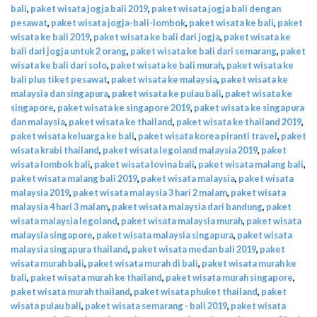
bali
,
paket wisata jogja bali 2019
,
paket wisata jogja bali dengan
pesawat
,
paket wisata jogja-bali-lombok
,
paket wisata ke bali
,
paket
wisata ke bali 2019
,
paket wisata ke bali dari jogja
,
paket wisata ke
bali dari jogja untuk 2 orang
,
paket wisata ke bali dari semarang
,
paket
wisata ke bali dari solo
,
paket wisata ke bali murah
,
paket wisata ke
bali plus tiket pesawat
,
paket wisata ke malaysia
,
paket wisata ke
malaysia dan singapura
,
paket wisata ke pulau bali
,
paket wisata ke
singapore
,
paket wisata ke singapore 2019
,
paket wisata ke singapura
dan malaysia
,
paket wisata ke thailand
,
paket wisata ke thailand 2019
,
paket wisata keluarga ke bali
,
paket wisata korea piranti travel
,
paket
wisata krabi thailand
,
paket wisata legoland malaysia 2019
,
paket
wisata lombok bali
,
paket wisata lovina bali
,
paket wisata malang bali
,
paket wisata malang bali 2019
,
paket wisata malaysia
,
paket wisata
malaysia 2019
,
paket wisata malaysia 3 hari 2 malam
,
paket wisata
malaysia 4 hari 3 malam
,
paket wisata malaysia dari bandung
,
paket
wisata malaysia legoland
,
paket wisata malaysia murah
,
paket wisata
malaysia singapore
,
paket wisata malaysia singapura
,
paket wisata
malaysia singapura thailand
,
paket wisata medan bali 2019
,
paket
wisata murah bali
,
paket wisata murah di bali
,
paket wisata murah ke
bali
,
paket wisata murah ke thailand
,
paket wisata murah singapore
,
paket wisata murah thailand
,
paket wisata phuket thailand
,
paket
wisata pulau bali
,
paket wisata semarang - bali 2019
,
paket wisata