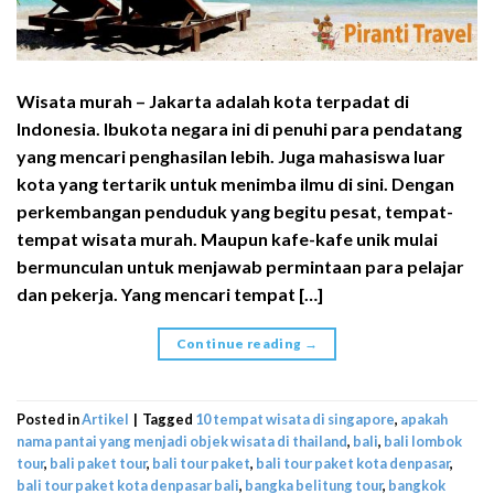
Wisata murah – Jakarta adalah kota terpadat di
Indonesia. Ibukota negara ini di penuhi para pendatang
yang mencari penghasilan lebih. Juga mahasiswa luar
kota yang tertarik untuk menimba ilmu di sini. Dengan
perkembangan penduduk yang begitu pesat, tempat-
tempat wisata murah. Maupun kafe-kafe unik mulai
bermunculan untuk menjawab permintaan para pelajar
dan pekerja. Yang mencari tempat […]
Continue reading
→
Posted in
Artikel
|
Tagged
10 tempat wisata di singapore
,
apakah
nama pantai yang menjadi objek wisata di thailand
,
bali
,
bali lombok
tour
,
bali paket tour
,
bali tour paket
,
bali tour paket kota denpasar
,
bali tour paket kota denpasar bali
,
bangka belitung tour
,
bangkok