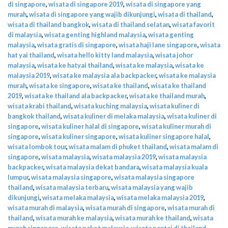
di singapore
,
wisata di singapore 2019
,
wisata di singapore yang
murah
,
wisata di singapore yang wajib dikunjungi
,
wisata di thailand
,
wisata di thailand bangkok
,
wisata di thailand selatan
,
wisata favorit
di malaysia
,
wisata genting highland malaysia
,
wisata genting
malaysia
,
wisata gratis di singapore
,
wisata haji lane singapore
,
wisata
hat yai thailand
,
wisata hello kitty land malaysia
,
wisata johor
malaysia
,
wisata ke hatyai thailand
,
wisata ke malaysia
,
wisata ke
malaysia 2019
,
wisata ke malaysia ala backpacker
,
wisata ke malaysia
murah
,
wisata ke singapore
,
wisata ke thailand
,
wisata ke thailand
2019
,
wisata ke thailand ala backpacker
,
wisata ke thailand murah
,
wisata krabi thailand
,
wisata kuching malaysia
,
wisata kuliner di
bangkok thailand
,
wisata kuliner di melaka malaysia
,
wisata kuliner di
singapore
,
wisata kuliner halal di singapore
,
wisata kuliner murah di
singapore
,
wisata kuliner singapore
,
wisata kuliner singapore halal
,
wisata lombok tour
,
wisata malam di phuket thailand
,
wisata malam di
singapore
,
wisata malaysia
,
wisata malaysia 2019
,
wisata malaysia
backpacker
,
wisata malaysia dekat bandara
,
wisata malaysia kuala
lumpur
,
wisata malaysia singapore
,
wisata malaysia singapore
thailand
,
wisata malaysia terbaru
,
wisata malaysia yang wajib
dikunjungi
,
wisata melaka malaysia
,
wisata melaka malaysia 2019
,
wisata murah di malaysia
,
wisata murah di singapore
,
wisata murah di
thailand
,
wisata murah ke malaysia
,
wisata murah ke thailand
,
wisata
murah singapore
,
wisata paket malaysia
,
wisata pantai di thailand
,