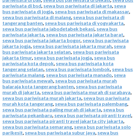
pariwisata di bsd
,
sewa bus pariwisata di jakarta
,
sewa
bus pariwisata di jogja
,
sewa bus pariwisata di makassar
,
sewa bus pariwisata di malang
,
sewa bus pariwisata di
tangerang banten
,
sewa bus pariwisata di yogyakarta
,
sewa bus pariwisata jabodetabek bekasi
,
sewa bus
pariwisata jakarta
,
sewa bus pariwisata jakarta barat
,
sewa bus pariwisata jakarta bogor
,
sewa bus pariwisata
jakarta jogja
,
sewa bus pariwisata jakarta murah
,
sewa
bus pariwisata jakarta selatan
,
sewa bus pariwisata
jakarta timur
,
sewa bus pariwisata jogja
,
sewa bus
pariwisata kota depok
,
sewa bus pariwisata kota
tangerang selatan
,
sewa bus pariwisata lombok
,
sewa bus
pariwisata malang
,
sewa bus pariwisata manado
,
sewa
bus pariwisata mewah
,
sewa bus pariwisata murah
balaraja kota tangerang banten
,
sewa bus pariwisata
murah di jakarta
,
sewa bus pariwisata murah di surabaya
,
sewa bus pariwisata murah jakarta
,
sewa bus pariwisata
murah kota tangerang
,
sewa bus pariwisata palembang
,
sewa bus pariwisata paling murah di jakarta
,
sewa bus
pariwisata pekanbaru
,
sewa bus pariwisata piranti travel
,
sewa bus pariwisata piranti travel jakarta city jakarta
,
sewa bus pariwisata semarang
,
sewa bus pariwisata solo
parikesit
,
sewa bus pariwisata subur jaya
,
sewa bus