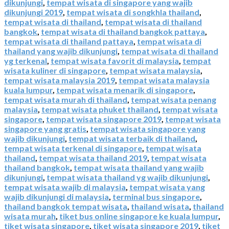
dikunjungi
,
tempat wisata di singapore yang wajib
dikunjungi 2019
,
tempat wisata di songkhla thailand
,
tempat wisata di thailand
,
tempat wisata di thailand
bangkok
,
tempat wisata di thailand bangkok pattaya
,
tempat wisata di thailand pattaya
,
tempat wisata di
thailand yang wajib dikunjungi
,
tempat wisata di thailand
yg terkenal
,
tempat wisata favorit di malaysia
,
tempat
wisata kuliner di singapore
,
tempat wisata malaysia
,
tempat wisata malaysia 2019
,
tempat wisata malaysia
kuala lumpur
,
tempat wisata menarik di singapore
,
tempat wisata murah di thailand
,
tempat wisata penang
malaysia
,
tempat wisata phuket thailand
,
tempat wisata
singapore
,
tempat wisata singapore 2019
,
tempat wisata
singapore yang gratis
,
tempat wisata singapore yang
wajib dikunjungi
,
tempat wisata terbaik di thailand
,
tempat wisata terkenal di singapore
,
tempat wisata
thailand
,
tempat wisata thailand 2019
,
tempat wisata
thailand bangkok
,
tempat wisata thailand yang wajib
dikunjungi
,
tempat wisata thailand yg wajib dikunjungi
,
tempat wisata wajib di malaysia
,
tempat wisata yang
wajib dikunjungi di malaysia
,
terminal bus singapore
,
thailand bangkok tempat wisata
,
thailand wisata
,
thailand
wisata murah
,
tiket bus online singapore ke kuala lumpur
,
tiket wisata singapore
,
tiket wisata singapore 2019
,
tiket