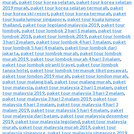
murah
,
paket tour korea selatan
,
paket tour korea selatan
2019 murah
,
paket tour korea selatan termurah
,
paket
tour korea ski resort
,
paket tour korea termurah
,
paket
tour kuala lumpur singapore
,
paket tour kuala lumpur
thailand
,
paket tour legoland malaysia 2019
,
paket tour
lombok
,
paket tour lombok 2 hari 1 malam
,
paket tour
lombok 2018
,
paket tour lombok 2019
,
paket tour lombok
3 hari 2 malam
,
paket tour lombok 4 hari 3 malam
,
paket
tour lombok 5 hari 4 malam
,
paket tour lombok dari
jakarta
,
paket tour lombok murah
,
paket tour lombok
murah 2019
,
paket tour lombok murah 4 hari 3 malam
,
paket tour lombok piranti travel
,
paket tour lombok
tanpa hotel
,
paket tour lombok termasuk tiket pesawat
,
paket tour london 2019 murah
,
paket tour london murah
,
paket tour malang bali
,
paket tour malang murah
,
paket
tour malaysia
,
paket tour malaysia 2 hari 1 malam
,
paket
tour malaysia 2019
,
paket tour malaysia 3 hari 2 malam
,
paket tour malaysia 3 hari 2 malam 2019
,
paket tour
malaysia 4 hari 3 malam
,
paket tour malaysia 4 hari 3
malam 2019
,
paket tour malaysia 5 hari 4 malam
,
paket
tour malaysia dari batam
,
paket tour malaysia desember
2019
,
paket tour malaysia legoland
,
paket tour malaysia
murah
,
paket tour malaysia murah 2019
,
paket tour
malaysia singapore
,
paket tour malaysia singapore 2019
,