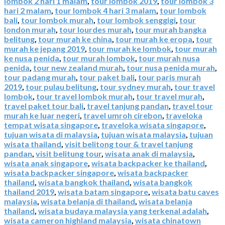
lombok 2 hari 1 malam
,
tour lombok 2019
,
tour lombok 3
hari 2 malam
,
tour lombok 4 hari 3 malam
,
tour lombok
bali
,
tour lombok murah
,
tour lombok senggigi
,
tour
london murah
,
tour lourdes murah
,
tour murah bangka
belitung
,
tour murah ke china
,
tour murah ke eropa
,
tour
murah ke jepang 2019
,
tour murah ke lombok
,
tour murah
ke nusa penida
,
tour murah lombok
,
tour murah nusa
penida
,
tour new zealand murah
,
tour nusa penida murah
,
tour padang murah
,
tour paket bali
,
tour paris murah
2019
,
tour pulau belitung
,
tour sydney murah
,
tour travel
lombok
,
tour travel lombok murah
,
tour travel murah
,
travel paket tour bali
,
travel tanjung pandan
,
travel tour
murah ke luar negeri
,
travel umroh cirebon
,
traveloka
tempat wisata singapore
,
traveloka wisata singapore
,
tujuan wisata di malaysia
,
tujuan wisata malaysia
,
tujuan
wisata thailand
,
visit belitong tour & travel tanjung
pandan
,
visit belitung tour
,
wisata anak di malaysia
,
wisata anak singapore
,
wisata backpacker ke thailand
,
wisata backpacker singapore
,
wisata backpacker
thailand
,
wisata bangkok thailand
,
wisata bangkok
thailand 2019
,
wisata batam singapore
,
wisata batu caves
malaysia
,
wisata belanja di thailand
,
wisata belanja
thailand
,
wisata budaya malaysia yang terkenal adalah
,
wisata cameron highland malaysia
,
wisata chinatown