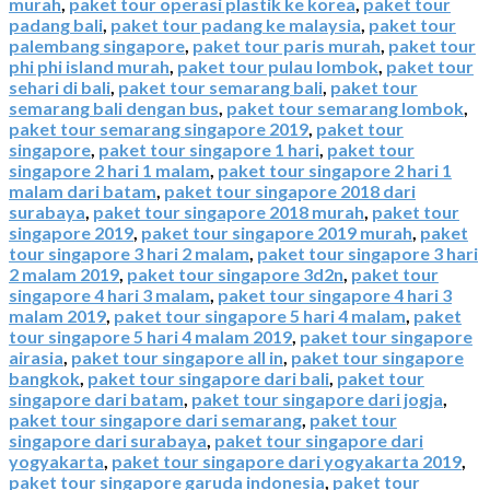
murah
,
paket tour operasi plastik ke korea
,
paket tour
padang bali
,
paket tour padang ke malaysia
,
paket tour
palembang singapore
,
paket tour paris murah
,
paket tour
phi phi island murah
,
paket tour pulau lombok
,
paket tour
sehari di bali
,
paket tour semarang bali
,
paket tour
semarang bali dengan bus
,
paket tour semarang lombok
,
paket tour semarang singapore 2019
,
paket tour
singapore
,
paket tour singapore 1 hari
,
paket tour
singapore 2 hari 1 malam
,
paket tour singapore 2 hari 1
malam dari batam
,
paket tour singapore 2018 dari
surabaya
,
paket tour singapore 2018 murah
,
paket tour
singapore 2019
,
paket tour singapore 2019 murah
,
paket
tour singapore 3 hari 2 malam
,
paket tour singapore 3 hari
2 malam 2019
,
paket tour singapore 3d2n
,
paket tour
singapore 4 hari 3 malam
,
paket tour singapore 4 hari 3
malam 2019
,
paket tour singapore 5 hari 4 malam
,
paket
tour singapore 5 hari 4 malam 2019
,
paket tour singapore
airasia
,
paket tour singapore all in
,
paket tour singapore
bangkok
,
paket tour singapore dari bali
,
paket tour
singapore dari batam
,
paket tour singapore dari jogja
,
paket tour singapore dari semarang
,
paket tour
singapore dari surabaya
,
paket tour singapore dari
yogyakarta
,
paket tour singapore dari yogyakarta 2019
,
paket tour singapore garuda indonesia
,
paket tour