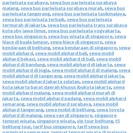
pariwisata surabaya
,
sewa bus pariwisata surabaya
malang
,
sewa bus pariwisata surabaya murah
,
sewa bus
pariwisata tangerang
,
sewa bus pariwisata tasikmalaya
,
sewa bus pariwisata terbaik
,
sewa bus pariwisata
termurah di jakarta
,
sewa bus pariwisata trans surabaya
kota sby jawa timur
,
sewa bus pariwisata yogyakarta
,
sewa bus singapore
,
sewa bus wisata di singapore
,
sewa
hiace di kuala lumpur
,
sewa hiace di singapore
,
sewa
kendaraan di belitung
,
sewa kendaraan di singapore
,
sewa
mobil alphard
,
sewa mobil alphard bali
,
sewa mobil
alphard bekasi
,
sewa mobil alphard di bali
,
sewa mobil
alphard di bandung
,
sewa mobil alphard di jakarta
,
sewa
mobil alphard di jogja
,
sewa mobil alphard di malang
,
sewa
mobil alphard di tangerang
,
sewa mobil alphard jakarta
,
sewa mobil alphard jakarta selatan
,
sewa mobil alphard
kota jakarta barat daerah khusus ibukota jakarta
,
sewa
mobil alphard malang
,
sewa mobil alphard murah di
jakarta
,
sewa mobil alphard padang
,
sewa mobil alphard
semarang
,
sewa mobil alphard surabaya
,
sewa mobil
alphard tangerang
,
sewa mobil di belitung
,
sewa toyota
alphard di malang
,
sewa van di singapore
,
singapore
tempat wisata
,
singapore wisata
,
sip tour belitung
,
t5
belitung tour
,
tarif bus singapore
,
tarif sewa bus
pariwisata semarang
,
tempat tempat wisata di malaysia
,