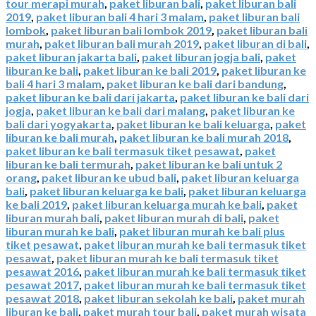
tour merapi murah
,
paket liburan bali
,
paket liburan bali
2019
,
paket liburan bali 4 hari 3 malam
,
paket liburan bali
lombok
,
paket liburan bali lombok 2019
,
paket liburan bali
murah
,
paket liburan bali murah 2019
,
paket liburan di bali
,
paket liburan jakarta bali
,
paket liburan jogja bali
,
paket
liburan ke bali
,
paket liburan ke bali 2019
,
paket liburan ke
bali 4 hari 3 malam
,
paket liburan ke bali dari bandung
,
paket liburan ke bali dari jakarta
,
paket liburan ke bali dari
jogja
,
paket liburan ke bali dari malang
,
paket liburan ke
bali dari yogyakarta
,
paket liburan ke bali keluarga
,
paket
liburan ke bali murah
,
paket liburan ke bali murah 2018
,
paket liburan ke bali termasuk tiket pesawat
,
paket
liburan ke bali termurah
,
paket liburan ke bali untuk 2
orang
,
paket liburan ke ubud bali
,
paket liburan keluarga
bali
,
paket liburan keluarga ke bali
,
paket liburan keluarga
ke bali 2019
,
paket liburan keluarga murah ke bali
,
paket
liburan murah bali
,
paket liburan murah di bali
,
paket
liburan murah ke bali
,
paket liburan murah ke bali plus
tiket pesawat
,
paket liburan murah ke bali termasuk tiket
pesawat
,
paket liburan murah ke bali termasuk tiket
pesawat 2016
,
paket liburan murah ke bali termasuk tiket
pesawat 2017
,
paket liburan murah ke bali termasuk tiket
pesawat 2018
,
paket liburan sekolah ke bali
,
paket murah
liburan ke bali
,
paket murah tour bali
,
paket murah wisata