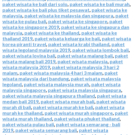
paket wisata ke bali dari solo
,
paket wisata ke bali murah
,
paket wisata ke bali plus tiket pesawat
,
paket wisata ke
malaysia
,
paket wisata ke malaysia dan singapura
,
paket
wisata ke pulau bali
,
paket wisata ke singapore
,
paket
wisata ke singapore 2019
,
paket wisata ke singapura dan
malaysia
,
paket wisata ke thailand
,
paket wisata ke
thailand 2019
,
paket wisata keluarga ke bali
,
paket wisata
korea piranti travel
,
paket wisata krabi thailand
,
paket
wisata legoland malaysia 2019
,
paket wisata lombok bali
,
paket wisata lovina bali
,
paket wisata malang bali
,
paket
wisata malang bali 2019
,
paket wisata malaysia
,
paket
wisata malaysia 2019
,
paket wisata malaysia 3 hari 2
malam
,
paket wisata malaysia 4 hari 3 malam
,
paket
wisata malaysia dari bandung
,
paket wisata malaysia
legoland
,
paket wisata malaysia murah
,
paket wisata
malaysia singapore
,
paket wisata malaysia singapura
,
paket wisata malaysia singapura thailand
,
paket wisata
medan bali 2019
,
paket wisata murah bali
,
paket wisata
murah di bali
,
paket wisata murah ke bali
,
paket wisata
murah ke thailand
,
paket wisata murah singapore
,
paket
wisata murah thailand
,
paket wisata phuket thailand
,
paket wisata pulau bali
,
paket wisata semarang - bali
2019
,
paket wisata semarang bali
,
paket wisata