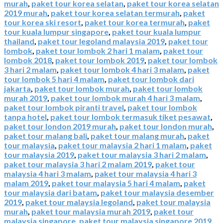
murah
,
paket tour korea selatan
,
paket tour korea selatan
2019 murah
,
paket tour korea selatan termurah
,
paket
tour korea ski resort
,
paket tour korea termurah
,
paket
tour kuala lumpur singapore
,
paket tour kuala lumpur
thailand
,
paket tour legoland malaysia 2019
,
paket tour
lombok
,
paket tour lombok 2 hari 1 malam
,
paket tour
lombok 2018
,
paket tour lombok 2019
,
paket tour lombok
3 hari 2 malam
,
paket tour lombok 4 hari 3 malam
,
paket
tour lombok 5 hari 4 malam
,
paket tour lombok dari
jakarta
,
paket tour lombok murah
,
paket tour lombok
murah 2019
,
paket tour lombok murah 4 hari 3 malam
,
paket tour lombok piranti travel
,
paket tour lombok
tanpa hotel
,
paket tour lombok termasuk tiket pesawat
,
paket tour london 2019 murah
,
paket tour london murah
,
paket tour malang bali
,
paket tour malang murah
,
paket
tour malaysia
,
paket tour malaysia 2 hari 1 malam
,
paket
tour malaysia 2019
,
paket tour malaysia 3 hari 2 malam
,
paket tour malaysia 3 hari 2 malam 2019
,
paket tour
malaysia 4 hari 3 malam
,
paket tour malaysia 4 hari 3
malam 2019
,
paket tour malaysia 5 hari 4 malam
,
paket
tour malaysia dari batam
,
paket tour malaysia desember
2019
,
paket tour malaysia legoland
,
paket tour malaysia
murah
,
paket tour malaysia murah 2019
,
paket tour
malaysia singapore
,
paket tour malaysia singapore 2019
,