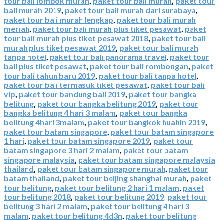
tour bali lombok murah
,
paket tour bali murah
,
paket tour
bali murah 2019
,
paket tour bali murah dari surabaya
,
paket tour bali murah lengkap
,
paket tour bali murah
meriah
,
paket tour bali murah plus tiket pesawat
,
paket
tour bali murah plus tiket pesawat 2018
,
paket tour bali
murah plus tiket pesawat 2019
,
paket tour bali murah
tanpa hotel
,
paket tour bali panorama travel
,
paket tour
bali plus tiket pesawat
,
paket tour bali rombongan
,
paket
tour bali tahun baru 2019
,
paket tour bali tanpa hotel
,
paket tour bali termasuk tiket pesawat
,
paket tour bali
vip
,
paket tour bandung bali 2019
,
paket tour bangka
belitung
,
paket tour bangka belitung 2019
,
paket tour
bangka belitung 4 hari 3 malam
,
paket tour bangka
belitung 4hari 3malam
,
paket tour bangkok huahin 2019
,
paket tour batam singapore
,
paket tour batam singapore
1 hari
,
paket tour batam singapore 2019
,
paket tour
batam singapore 3 hari 2 malam
,
paket tour batam
singapore malaysia
,
paket tour batam singapore malaysia
thailand
,
paket tour batam singapore murah
,
paket tour
batam thailand
,
paket tour beijing shanghai murah
,
paket
tour belitung
,
paket tour belitung 2 hari 1 malam
,
paket
tour belitung 2018
,
paket tour belitung 2019
,
paket tour
belitung 3 hari 2 malam
,
paket tour belitung 4 hari 3
malam
,
paket tour belitung 4d3n
,
paket tour belitung