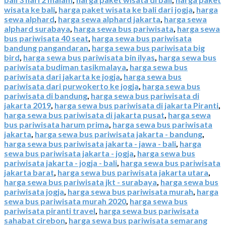
wisata ke bali
,
harga paket wisata ke bali dari jogja
,
harga
sewa alphard
,
harga sewa alphard jakarta
,
harga sewa
alphard surabaya
,
harga sewa bus pariwisata
,
harga sewa
bus pariwisata 40 seat
,
harga sewa bus pariwisata
bandung pangandaran
,
harga sewa bus pariwisata big
bird
,
harga sewa bus pariwisata bin ilyas
,
harga sewa bus
pariwisata budiman tasikmalaya
,
harga sewa bus
pariwisata dari jakarta ke jogja
,
harga sewa bus
pariwisata dari purwokerto ke jogja
,
harga sewa bus
pariwisata di bandung
,
harga sewa bus pariwisata di
jakarta 2019
,
harga sewa bus pariwisata di jakarta Piranti
,
harga sewa bus pariwisata di jakarta pusat
,
harga sewa
bus pariwisata harum prima
,
harga sewa bus pariwisata
jakarta
,
harga sewa bus pariwisata jakarta - bandung
,
harga sewa bus pariwisata jakarta - jawa - bali
,
harga
sewa bus pariwisata jakarta - jogja
,
harga sewa bus
pariwisata jakarta - jogja - bali
,
harga sewa bus pariwisata
jakarta barat
,
harga sewa bus pariwisata jakarta utara
,
harga sewa bus pariwisata jkt - surabaya
,
harga sewa bus
pariwisata jogja
,
harga sewa bus pariwisata murah
,
harga
sewa bus pariwisata murah 2020
,
harga sewa bus
pariwisata piranti travel
,
harga sewa bus pariwisata
sahabat cirebon
,
harga sewa bus pariwisata semarang