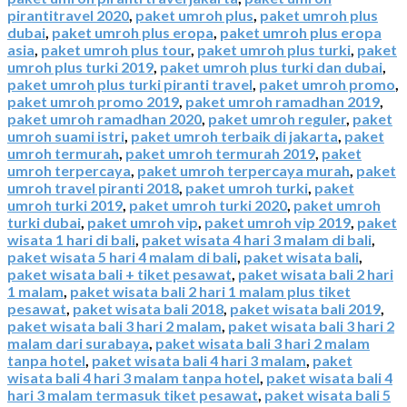
pirantitravel 2020
,
paket umroh plus
,
paket umroh plus
dubai
,
paket umroh plus eropa
,
paket umroh plus eropa
asia
,
paket umroh plus tour
,
paket umroh plus turki
,
paket
umroh plus turki 2019
,
paket umroh plus turki dan dubai
,
paket umroh plus turki piranti travel
,
paket umroh promo
,
paket umroh promo 2019
,
paket umroh ramadhan 2019
,
paket umroh ramadhan 2020
,
paket umroh reguler
,
paket
umroh suami istri
,
paket umroh terbaik di jakarta
,
paket
umroh termurah
,
paket umroh termurah 2019
,
paket
umroh terpercaya
,
paket umroh terpercaya murah
,
paket
umroh travel piranti 2018
,
paket umroh turki
,
paket
umroh turki 2019
,
paket umroh turki 2020
,
paket umroh
turki dubai
,
paket umroh vip
,
paket umroh vip 2019
,
paket
wisata 1 hari di bali
,
paket wisata 4 hari 3 malam di bali
,
paket wisata 5 hari 4 malam di bali
,
paket wisata bali
,
paket wisata bali + tiket pesawat
,
paket wisata bali 2 hari
1 malam
,
paket wisata bali 2 hari 1 malam plus tiket
pesawat
,
paket wisata bali 2018
,
paket wisata bali 2019
,
paket wisata bali 3 hari 2 malam
,
paket wisata bali 3 hari 2
malam dari surabaya
,
paket wisata bali 3 hari 2 malam
tanpa hotel
,
paket wisata bali 4 hari 3 malam
,
paket
wisata bali 4 hari 3 malam tanpa hotel
,
paket wisata bali 4
hari 3 malam termasuk tiket pesawat
,
paket wisata bali 5