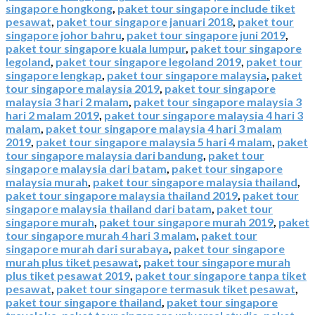
singapore hongkong
,
paket tour singapore include tiket
pesawat
,
paket tour singapore januari 2018
,
paket tour
singapore johor bahru
,
paket tour singapore juni 2019
,
paket tour singapore kuala lumpur
,
paket tour singapore
legoland
,
paket tour singapore legoland 2019
,
paket tour
singapore lengkap
,
paket tour singapore malaysia
,
paket
tour singapore malaysia 2019
,
paket tour singapore
malaysia 3 hari 2 malam
,
paket tour singapore malaysia 3
hari 2 malam 2019
,
paket tour singapore malaysia 4 hari 3
malam
,
paket tour singapore malaysia 4 hari 3 malam
2019
,
paket tour singapore malaysia 5 hari 4 malam
,
paket
tour singapore malaysia dari bandung
,
paket tour
singapore malaysia dari batam
,
paket tour singapore
malaysia murah
,
paket tour singapore malaysia thailand
,
paket tour singapore malaysia thailand 2019
,
paket tour
singapore malaysia thailand dari batam
,
paket tour
singapore murah
,
paket tour singapore murah 2019
,
paket
tour singapore murah 4 hari 3 malam
,
paket tour
singapore murah dari surabaya
,
paket tour singapore
murah plus tiket pesawat
,
paket tour singapore murah
plus tiket pesawat 2019
,
paket tour singapore tanpa tiket
pesawat
,
paket tour singapore termasuk tiket pesawat
,
paket tour singapore thailand
,
paket tour singapore