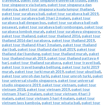
traveloka
,
paket tour singapore universal studio
,
paket
tour singapore via batam
,
paket tour singapura dan
malaysia
,
paket tour singapura kuala lumpur thailand
,
paket tour surabaya bali
,
paket tour surabaya bali 2019
,
paket tour surabaya bali 3 hari 2 malam
,
paket tour
surabaya bali dengan bus
,
paket tour surabaya bali naik
pesawat
,
paket tour surabaya bali rombongan
,
paket tour
surabaya lombok murah
,
paket tour surabaya singapore
,
paket tour thailand
,
paket tour thailand 2016
,
paket tour
thailand 2016 dari surabaya
,
paket tour thailand 2019
,
paket tour thailand 4 hari 3 malam
,
paket tour thailand
dari bali
,
paket tour thailand dari bali 2019
,
paket tour
thailand dari bandung
,
paket tour thailand murah
,
paket
tour thailand murah 2019
,
paket tour thailand pattaya 4
hari
,
paket tour thailand surabaya
,
paket tour travel bali
,
paket tour travel bangka belitung
,
paket tour turki 2019
murah
,
paket tour turki murah 2019
,
paket tour ubud bali
,
paket tour umroh dan turki
,
paket tour umroh turki
,
paket
tour universal studio singapore
,
paket tour universal
studio singapore 2019
,
paket tour vietnam
,
paket tour
vietnam 2018
,
paket tour vietnam 2019
,
paket tour
vietnam 3 hari 2 malam
,
paket tour vietnam 4 hari 3
malam
,
paket tour vietnam 5 hari 4 malam
,
paket tour
vietnam laos kamboja
,
paket tour wisata bali
,
paket tour