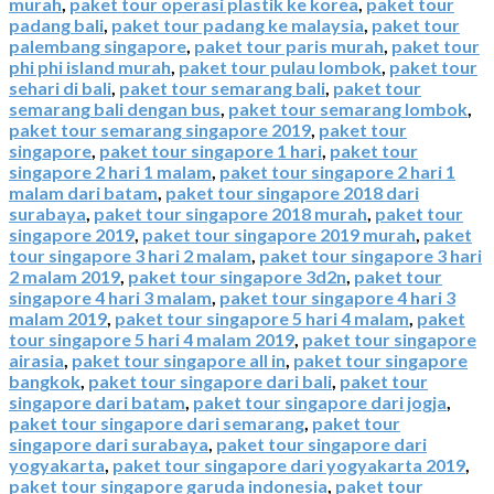
murah
,
paket tour operasi plastik ke korea
,
paket tour
padang bali
,
paket tour padang ke malaysia
,
paket tour
palembang singapore
,
paket tour paris murah
,
paket tour
phi phi island murah
,
paket tour pulau lombok
,
paket tour
sehari di bali
,
paket tour semarang bali
,
paket tour
semarang bali dengan bus
,
paket tour semarang lombok
,
paket tour semarang singapore 2019
,
paket tour
singapore
,
paket tour singapore 1 hari
,
paket tour
singapore 2 hari 1 malam
,
paket tour singapore 2 hari 1
malam dari batam
,
paket tour singapore 2018 dari
surabaya
,
paket tour singapore 2018 murah
,
paket tour
singapore 2019
,
paket tour singapore 2019 murah
,
paket
tour singapore 3 hari 2 malam
,
paket tour singapore 3 hari
2 malam 2019
,
paket tour singapore 3d2n
,
paket tour
singapore 4 hari 3 malam
,
paket tour singapore 4 hari 3
malam 2019
,
paket tour singapore 5 hari 4 malam
,
paket
tour singapore 5 hari 4 malam 2019
,
paket tour singapore
airasia
,
paket tour singapore all in
,
paket tour singapore
bangkok
,
paket tour singapore dari bali
,
paket tour
singapore dari batam
,
paket tour singapore dari jogja
,
paket tour singapore dari semarang
,
paket tour
singapore dari surabaya
,
paket tour singapore dari
yogyakarta
,
paket tour singapore dari yogyakarta 2019
,
paket tour singapore garuda indonesia
,
paket tour