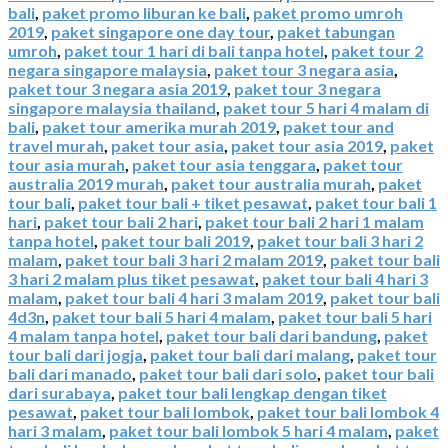
bali
,
paket promo liburan ke bali
,
paket promo umroh
2019
,
paket singapore one day tour
,
paket tabungan
umroh
,
paket tour 1 hari di bali tanpa hotel
,
paket tour 2
negara singapore malaysia
,
paket tour 3 negara asia
,
paket tour 3 negara asia 2019
,
paket tour 3 negara
singapore malaysia thailand
,
paket tour 5 hari 4 malam di
bali
,
paket tour amerika murah 2019
,
paket tour and
travel murah
,
paket tour asia
,
paket tour asia 2019
,
paket
tour asia murah
,
paket tour asia tenggara
,
paket tour
australia 2019 murah
,
paket tour australia murah
,
paket
tour bali
,
paket tour bali + tiket pesawat
,
paket tour bali 1
hari
,
paket tour bali 2 hari
,
paket tour bali 2 hari 1 malam
tanpa hotel
,
paket tour bali 2019
,
paket tour bali 3 hari 2
malam
,
paket tour bali 3 hari 2 malam 2019
,
paket tour bali
3 hari 2 malam plus tiket pesawat
,
paket tour bali 4 hari 3
malam
,
paket tour bali 4 hari 3 malam 2019
,
paket tour bali
4d3n
,
paket tour bali 5 hari 4 malam
,
paket tour bali 5 hari
4 malam tanpa hotel
,
paket tour bali dari bandung
,
paket
tour bali dari jogja
,
paket tour bali dari malang
,
paket tour
bali dari manado
,
paket tour bali dari solo
,
paket tour bali
dari surabaya
,
paket tour bali lengkap dengan tiket
pesawat
,
paket tour bali lombok
,
paket tour bali lombok 4
hari 3 malam
,
paket tour bali lombok 5 hari 4 malam
,
paket