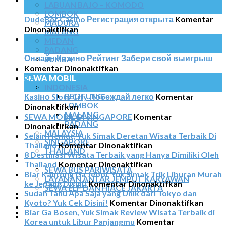
LABUAN BAJO – KOMODO
Jun
BetMatch.com
LOMBOK
DudeBet Casino Регистрация открыта
–
Komentar
MADURA
pada
Ставка
Dinonaktifkan
MALANG
DudeBet
05
–
MEDAN
Casino
Jun
победа
PADANG
Регистрация
Онлайн Казино Рейтинг Забери свой выигрыш
SUMBA
открыта
pada
Komentar Dinonaktifkan
TOUR TIGA NEGARA
Онлайн
27
SEWA MOBIL
Mei
Казино
INDONESIA
Кaзіно Slots City Побеждай легко
Komentar
BELITUNG
Рейтинг
LOMBOK
pada
Dinonaktifkan
Забери
MALANG
Кaзіно
SEWA MOBIL DI SINGAPORE
Komentar
свой
PADANG
pada
Dinonaktifkan
Slots
выигрыш
MALAYSIA
SEWA
Selain Hemat, Yuk Simak Deretan Wisata Terbaik Di
City
SINGAPORE
MOBIL
pada
Thailand
Komentar Dinonaktifkan
Побеждай
THAILAND
DI
Selain
8 Destinasi Wisata Terbaik yang Hanya Dimiliki Oleh
легко
SEWA BUS
SINGAPORE
Hemat,
pada
Thailand
Komentar Dinonaktifkan
SEWA BUS PARIWISATA
Yuk
8
Biar Kantong Ga Jebol, Yuk Simak Trik Liburan Murah
LAYANAN ANTAR JEMPUT KARYAWAN
Simak
Destinasi
pada
ke Jepang Disini!
Komentar Dinonaktifkan
SEWA ELF DAN HIACE JAKARTA
Deretan
Wisata
Biar
Sudah Tahu Apa Saja yang Unik dari Tokyo dan
TIKET ATRAKSI
Wisata
Terbaik
Kantong
pada
Kyoto? Yuk Cek Disini!
Komentar Dinonaktifkan
ARTIKEL
Terbaik
yang
Ga
Sudah
Biar Ga Bosen, Yuk Simak Review Wisata Terbaik di
KONTAK
Di
Hanya
Jebol,
Tahu
Korea untuk Libur Panjangmu
Komentar