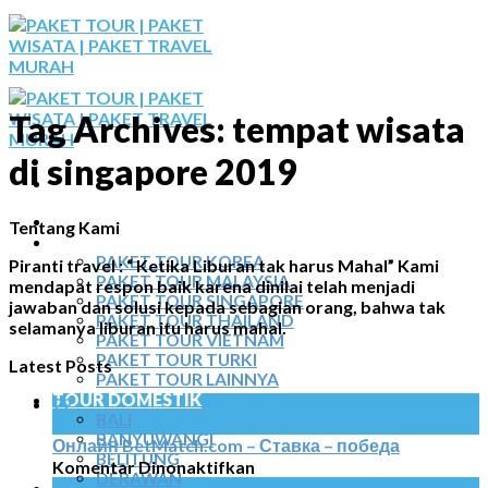
Skip
to
content
Tag Archives:
tempat wisata
di singapore 2019
BERANDA
Tentang Kami
PAKET TOUR
PAKET TOUR KOREA
Piranti travel : “ Ketika Liburan tak harus Mahal” Kami
PAKET TOUR MALAYSIA
mendapat respon baik karena dinilai telah menjadi
PAKET TOUR SINGAPORE
jawaban dan solusi kepada sebagian orang, bahwa tak
PAKET TOUR THAILAND
selamanya liburan itu harus mahal.
PAKET TOUR VIETNAM
PAKET TOUR TURKI
Latest Posts
PAKET TOUR LAINNYA
TOUR DOMESTIK
22
BALI
Jun
BANYUWANGI
Онлайн BetMatch.com – Ставка – победа
BELITUNG
pada
Komentar Dinonaktifkan
DERAWAN
Онлайн
15