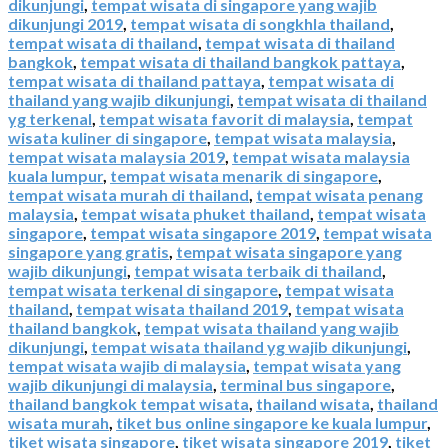
dikunjungi
,
tempat wisata di singapore yang wajib
dikunjungi 2019
,
tempat wisata di songkhla thailand
,
tempat wisata di thailand
,
tempat wisata di thailand
bangkok
,
tempat wisata di thailand bangkok pattaya
,
tempat wisata di thailand pattaya
,
tempat wisata di
thailand yang wajib dikunjungi
,
tempat wisata di thailand
yg terkenal
,
tempat wisata favorit di malaysia
,
tempat
wisata kuliner di singapore
,
tempat wisata malaysia
,
tempat wisata malaysia 2019
,
tempat wisata malaysia
kuala lumpur
,
tempat wisata menarik di singapore
,
tempat wisata murah di thailand
,
tempat wisata penang
malaysia
,
tempat wisata phuket thailand
,
tempat wisata
singapore
,
tempat wisata singapore 2019
,
tempat wisata
singapore yang gratis
,
tempat wisata singapore yang
wajib dikunjungi
,
tempat wisata terbaik di thailand
,
tempat wisata terkenal di singapore
,
tempat wisata
thailand
,
tempat wisata thailand 2019
,
tempat wisata
thailand bangkok
,
tempat wisata thailand yang wajib
dikunjungi
,
tempat wisata thailand yg wajib dikunjungi
,
tempat wisata wajib di malaysia
,
tempat wisata yang
wajib dikunjungi di malaysia
,
terminal bus singapore
,
thailand bangkok tempat wisata
,
thailand wisata
,
thailand
wisata murah
,
tiket bus online singapore ke kuala lumpur
,
tiket wisata singapore
,
tiket wisata singapore 2019
,
tiket