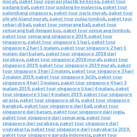
murah
,
paket tour operasi plastik ke korea
,
paket tour
padang bali
,
paket tour padang ke malaysia
,
paket tour
palembang singapore
,
paket tour paris murah
,
paket tour
phi phi island murah
,
paket tour pulau lombok
,
paket tour
sehari di bali
,
paket tour semarang bali
,
paket tour
semarang bali dengan bus
,
paket tour semarang lombok
,
paket tour semarang singapore 2019
,
paket tour
singapore
,
paket tour singapore 1 hari
,
paket tour
singapore 2 hari 1 malam
,
paket tour singapore 2 hari 1
malam dari batam
,
paket tour singapore 2018 dari
surabaya
,
paket tour singapore 2018 murah
,
paket tour
singapore 2019
,
paket tour singapore 2019 murah
,
paket
tour singapore 3 hari 2 malam
,
paket tour singapore 3 hari
2 malam 2019
,
paket tour singapore 3d2n
,
paket tour
singapore 4 hari 3 malam
,
paket tour singapore 4 hari 3
malam 2019
,
paket tour singapore 5 hari 4 malam
,
paket
tour singapore 5 hari 4 malam 2019
,
paket tour singapore
airasia
,
paket tour singapore all in
,
paket tour singapore
bangkok
,
paket tour singapore dari bali
,
paket tour
singapore dari batam
,
paket tour singapore dari jogja
,
paket tour singapore dari semarang
,
paket tour
singapore dari surabaya
,
paket tour singapore dari
yogyakarta
,
paket tour singapore dari yogyakarta 2019
,
paket tour singapore garuda indonesia
,
paket tour