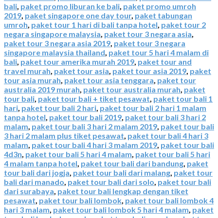
bali
,
paket promo liburan ke bali
,
paket promo umroh
2019
,
paket singapore one day tour
,
paket tabungan
umroh
,
paket tour 1 hari di bali tanpa hotel
,
paket tour 2
negara singapore malaysia
,
paket tour 3 negara asia
,
paket tour 3 negara asia 2019
,
paket tour 3 negara
singapore malaysia thailand
,
paket tour 5 hari 4 malam di
bali
,
paket tour amerika murah 2019
,
paket tour and
travel murah
,
paket tour asia
,
paket tour asia 2019
,
paket
tour asia murah
,
paket tour asia tenggara
,
paket tour
australia 2019 murah
,
paket tour australia murah
,
paket
tour bali
,
paket tour bali + tiket pesawat
,
paket tour bali 1
hari
,
paket tour bali 2 hari
,
paket tour bali 2 hari 1 malam
tanpa hotel
,
paket tour bali 2019
,
paket tour bali 3 hari 2
malam
,
paket tour bali 3 hari 2 malam 2019
,
paket tour bali
3 hari 2 malam plus tiket pesawat
,
paket tour bali 4 hari 3
malam
,
paket tour bali 4 hari 3 malam 2019
,
paket tour bali
4d3n
,
paket tour bali 5 hari 4 malam
,
paket tour bali 5 hari
4 malam tanpa hotel
,
paket tour bali dari bandung
,
paket
tour bali dari jogja
,
paket tour bali dari malang
,
paket tour
bali dari manado
,
paket tour bali dari solo
,
paket tour bali
dari surabaya
,
paket tour bali lengkap dengan tiket
pesawat
,
paket tour bali lombok
,
paket tour bali lombok 4
hari 3 malam
,
paket tour bali lombok 5 hari 4 malam
,
paket