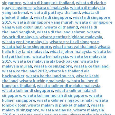
singapore
,
wisata di bangkok thailand
,
wisata di clarke
quay singapore
,
wisata di malaysia
,
wisata di malaysia
yang terkenal
,
wisata di pattaya thailand
,
wisata di
phuket thailand
,
wisata di singapore
,
wisata di singapore
2019
,
wisata di singapore yang murah
,
wisata di singapore
yang wajib dikunjungi
,
wisata di thailand
,
wisata di
thailand bangkok
,
wisata di thailand selatan
,
wisata
favorit di malaysia
,
wisata genting highland malaysia
,
wisata genting malaysia
,
wisata gratis di singapore
,
wisata haji lane singapore
,
wisata hat yai thailand
,
wisata
hello kitty land malaysia
,
wisata johor malaysia
,
wisata ke
hatyai thailand
,
wisata ke malaysia
,
wisata ke malaysia
2019
,
wisata ke malaysia ala backpacker
,
wisata ke
malaysia murah
,
wisata ke singapore
,
wisata ke thailand
,
wisata ke thailand 2019
,
wisata ke thailand ala
backpacker
,
wisata ke thailand murah
,
wisata krabi
thailand
,
wisata kuching malaysia
,
wisata kuliner di
bangkok thailand
,
wisata kuliner di melaka malaysia
,
wisata kuliner di singapore
,
wisata kuliner halal di
singapore
,
wisata kuliner murah di singapore
,
wisata
kuliner singapore
,
wisata kuliner singapore halal
,
wisata
lombok tour
,
wisata malam di phuket thailand
,
wisata
malam di singapore
,
wisata malaysia
,
wisata malaysia
2019
,
wisata malaysia backpacker
,
wisata malaysia dekat