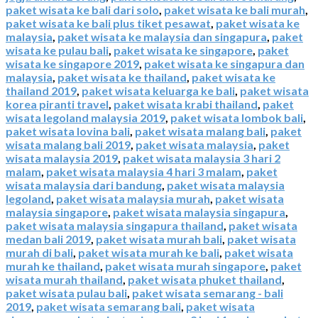
paket wisata ke bali dari solo
,
paket wisata ke bali murah
,
paket wisata ke bali plus tiket pesawat
,
paket wisata ke
malaysia
,
paket wisata ke malaysia dan singapura
,
paket
wisata ke pulau bali
,
paket wisata ke singapore
,
paket
wisata ke singapore 2019
,
paket wisata ke singapura dan
malaysia
,
paket wisata ke thailand
,
paket wisata ke
thailand 2019
,
paket wisata keluarga ke bali
,
paket wisata
korea piranti travel
,
paket wisata krabi thailand
,
paket
wisata legoland malaysia 2019
,
paket wisata lombok bali
,
paket wisata lovina bali
,
paket wisata malang bali
,
paket
wisata malang bali 2019
,
paket wisata malaysia
,
paket
wisata malaysia 2019
,
paket wisata malaysia 3 hari 2
malam
,
paket wisata malaysia 4 hari 3 malam
,
paket
wisata malaysia dari bandung
,
paket wisata malaysia
legoland
,
paket wisata malaysia murah
,
paket wisata
malaysia singapore
,
paket wisata malaysia singapura
,
paket wisata malaysia singapura thailand
,
paket wisata
medan bali 2019
,
paket wisata murah bali
,
paket wisata
murah di bali
,
paket wisata murah ke bali
,
paket wisata
murah ke thailand
,
paket wisata murah singapore
,
paket
wisata murah thailand
,
paket wisata phuket thailand
,
paket wisata pulau bali
,
paket wisata semarang - bali
2019
,
paket wisata semarang bali
,
paket wisata