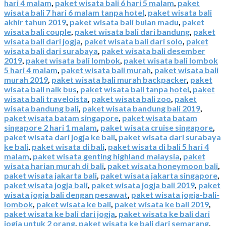
hari 4 malam
,
paket wisata bali 6 hari 5 malam
,
paket
wisata bali 7 hari 6 malam tanpa hotel
,
paket wisata bali
akhir tahun 2019
,
paket wisata bali bulan madu
,
paket
wisata bali couple
,
paket wisata bali dari bandung
,
paket
wisata bali dari jogja
,
paket wisata bali dari solo
,
paket
wisata bali dari surabaya
,
paket wisata bali desember
2019
,
paket wisata bali lombok
,
paket wisata bali lombok
5 hari 4 malam
,
paket wisata bali murah
,
paket wisata bali
murah 2019
,
paket wisata bali murah backpacker
,
paket
wisata bali naik bus
,
paket wisata bali tanpa hotel
,
paket
wisata bali traveloista
,
paket wisata bali zoo
,
paket
wisata bandung bali
,
paket wisata bandung bali 2019
,
paket wisata batam singapore
,
paket wisata batam
singapore 2 hari 1 malam
,
paket wisata cruise singapore
,
paket wisata dari jogja ke bali
,
paket wisata dari surabaya
ke bali
,
paket wisata di bali
,
paket wisata di bali 5 hari 4
malam
,
paket wisata genting highland malaysia
,
paket
wisata harian murah di bali
,
paket wisata honeymoon bali
,
paket wisata jakarta bali
,
paket wisata jakarta singapore
,
paket wisata jogja bali
,
paket wisata jogja bali 2019
,
paket
wisata jogja bali dengan pesawat
,
paket wisata jogja-bali-
lombok
,
paket wisata ke bali
,
paket wisata ke bali 2019
,
paket wisata ke bali dari jogja
,
paket wisata ke bali dari
jogja untuk 2 orang
,
paket wisata ke bali dari semarang
,