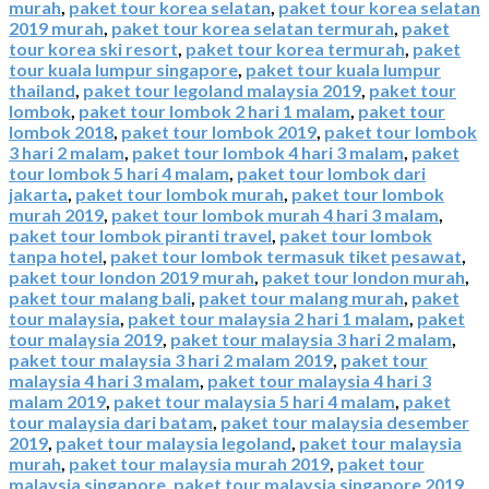
murah
,
paket tour korea selatan
,
paket tour korea selatan
2019 murah
,
paket tour korea selatan termurah
,
paket
tour korea ski resort
,
paket tour korea termurah
,
paket
tour kuala lumpur singapore
,
paket tour kuala lumpur
thailand
,
paket tour legoland malaysia 2019
,
paket tour
lombok
,
paket tour lombok 2 hari 1 malam
,
paket tour
lombok 2018
,
paket tour lombok 2019
,
paket tour lombok
3 hari 2 malam
,
paket tour lombok 4 hari 3 malam
,
paket
tour lombok 5 hari 4 malam
,
paket tour lombok dari
jakarta
,
paket tour lombok murah
,
paket tour lombok
murah 2019
,
paket tour lombok murah 4 hari 3 malam
,
paket tour lombok piranti travel
,
paket tour lombok
tanpa hotel
,
paket tour lombok termasuk tiket pesawat
,
paket tour london 2019 murah
,
paket tour london murah
,
paket tour malang bali
,
paket tour malang murah
,
paket
tour malaysia
,
paket tour malaysia 2 hari 1 malam
,
paket
tour malaysia 2019
,
paket tour malaysia 3 hari 2 malam
,
paket tour malaysia 3 hari 2 malam 2019
,
paket tour
malaysia 4 hari 3 malam
,
paket tour malaysia 4 hari 3
malam 2019
,
paket tour malaysia 5 hari 4 malam
,
paket
tour malaysia dari batam
,
paket tour malaysia desember
2019
,
paket tour malaysia legoland
,
paket tour malaysia
murah
,
paket tour malaysia murah 2019
,
paket tour
malaysia singapore
,
paket tour malaysia singapore 2019
,