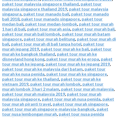
paket tour malaysia singapore thailand
,
paket tour
malaysia singapore thailand 2019
,
paket tour malaysia
singapura
,
paket tour manado bali
,
paket tour manado
bali 2018
,
paket tour manado singapore
,
paket tour
medan bali
,
paket tour medan-lombok
,
paket tour murah
1 hari di bali
,
paket tour murah asia
,
paket tour murah bali
,
paket tour murah bali lombok
,
paket tour murah batam
singapore
,
paket tour murah belitung
,
paket tour murah di
bali
,
paket tour murah di bali tanpa hotel
,
paket tour
murah jepang 2019
,
paket tour murah ke bali
,
paket tour
murah ke bangkok thailand
,
paket tour murah ke
disneyland hong kong
,
paket tour murah ke eropa
,
paket
tour murah ke jepang
,
paket tour murah ke jepang 2019
,
paket tour murah ke malaysia dari batam
,
paket tour
murah ke nusa penida
,
paket tour murah ke singapore
,
paket tour murah ke thailand
,
paket tour murah ke
vietnam 2019
,
paket tour murah lombok
,
paket tour
murah lombok 3 hari 2 malam
,
paket tour murah malaysia
,
paket tour murah malaysia 2019
,
paket tour murah
malaysia singapore
,
paket tour murah nusa penida
,
paket
tour murah piranti travel
,
paket tour murah singapore
,
paket tour murah singapore-malaysia-bangkok
,
paket
tour nusa lembongan murah
,
paket tour nusa penida