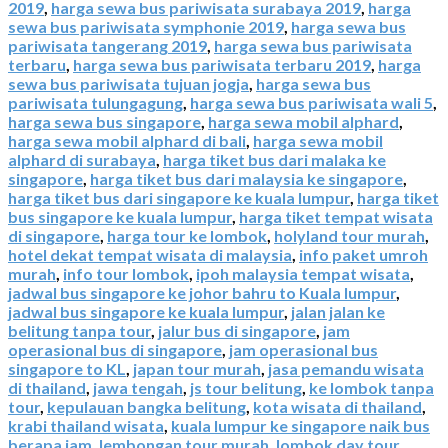
2019
,
harga sewa bus pariwisata surabaya 2019
,
harga
sewa bus pariwisata symphonie 2019
,
harga sewa bus
pariwisata tangerang 2019
,
harga sewa bus pariwisata
terbaru
,
harga sewa bus pariwisata terbaru 2019
,
harga
sewa bus pariwisata tujuan jogja
,
harga sewa bus
pariwisata tulungagung
,
harga sewa bus pariwisata wali 5
,
harga sewa bus singapore
,
harga sewa mobil alphard
,
harga sewa mobil alphard di bali
,
harga sewa mobil
alphard di surabaya
,
harga tiket bus dari malaka ke
singapore
,
harga tiket bus dari malaysia ke singapore
,
harga tiket bus dari singapore ke kuala lumpur
,
harga tiket
bus singapore ke kuala lumpur
,
harga tiket tempat wisata
di singapore
,
harga tour ke lombok
,
holyland tour murah
,
hotel dekat tempat wisata di malaysia
,
info paket umroh
murah
,
info tour lombok
,
ipoh malaysia tempat wisata
,
jadwal bus singapore ke johor bahru to Kuala lumpur
,
jadwal bus singapore ke kuala lumpur
,
jalan jalan ke
belitung tanpa tour
,
jalur bus di singapore
,
jam
operasional bus di singapore
,
jam operasional bus
singapore to KL
,
japan tour murah
,
jasa pemandu wisata
di thailand
,
jawa tengah
,
js tour belitung
,
ke lombok tanpa
tour
,
kepulauan bangka belitung
,
kota wisata di thailand
,
krabi thailand wisata
,
kuala lumpur ke singapore naik bus
berapa jam
,
lembongan tour murah
,
lombok day tour
,