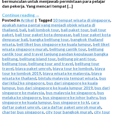
bermunculan untuk menjawab permintaan para pelajar
dan pekerja. Yang mencari tempat […]
Continue reading
→
Posted in
Artikel
|
Tagged
10 tempat wisata di singapore
,
apakah nama pantai yang menjadi objek wisata di
thailand
,
bali
,
bali lombok tour
,
bali paket tour
,
bali tour
paket
,
bali tour paket kota denpasar
,
bali tour paket kota
denpasar bali
,
bangka belitung tour
,
bangkok thailand
wisata
,
beli tiket bus singapore ke kuala lumpur
,
beli tiket
wisata singapore murah
,
belitung cantik tour
,
belitung
cantik tour and travel tanjung pandan kepulauan bangka
belitung
,
belitung island tour
,
belitung piranti tour
,
belitung tour
,
belitung tour and travel
,
belitung tour
travel
,
biaya paket umroh
,
biaya tour ke lombok
,
biaya
tour ke lombok 2019
,
biaya wisata ke malaysia
,
biaya
wisata ke thailand
,
bintulu malaysia tempat wisata
,
bus
dari klia2 ke singapore
,
bus dari singapore ke kuala
lumpur
,
bus dari singapore ke kuala lumpur 2019
,
bus dari
singapore ke malaysia
,
bus malaysia ke singapore
,
bus
melaka ke singapore
,
bus singapore ke johor bahru
,
bus
singapore ke kuala lumpur
,
bus singapore to kl
,
cara
daftar paket umroh
,
cara daftar paket umroh murah
,
charter bus singapore
,
city tour bangkok murah
,
city tour