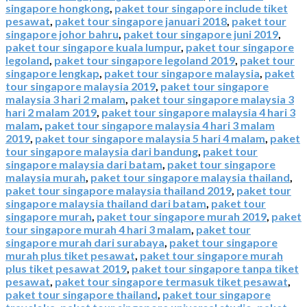
singapore hongkong
,
paket tour singapore include tiket
pesawat
,
paket tour singapore januari 2018
,
paket tour
singapore johor bahru
,
paket tour singapore juni 2019
,
paket tour singapore kuala lumpur
,
paket tour singapore
legoland
,
paket tour singapore legoland 2019
,
paket tour
singapore lengkap
,
paket tour singapore malaysia
,
paket
tour singapore malaysia 2019
,
paket tour singapore
malaysia 3 hari 2 malam
,
paket tour singapore malaysia 3
hari 2 malam 2019
,
paket tour singapore malaysia 4 hari 3
malam
,
paket tour singapore malaysia 4 hari 3 malam
2019
,
paket tour singapore malaysia 5 hari 4 malam
,
paket
tour singapore malaysia dari bandung
,
paket tour
singapore malaysia dari batam
,
paket tour singapore
malaysia murah
,
paket tour singapore malaysia thailand
,
paket tour singapore malaysia thailand 2019
,
paket tour
singapore malaysia thailand dari batam
,
paket tour
singapore murah
,
paket tour singapore murah 2019
,
paket
tour singapore murah 4 hari 3 malam
,
paket tour
singapore murah dari surabaya
,
paket tour singapore
murah plus tiket pesawat
,
paket tour singapore murah
plus tiket pesawat 2019
,
paket tour singapore tanpa tiket
pesawat
,
paket tour singapore termasuk tiket pesawat
,
paket tour singapore thailand
,
paket tour singapore