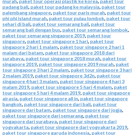
murah
,
paket tour operasi plastik ke korea
,
paket tour
padang bali
,
paket tour padang ke malaysia
,
paket tour
palembang singapore
,
paket tour paris murah
,
paket tour
phi phi island murah
,
paket tour pulau lombok
,
paket tour
sehari di bali
,
paket tour semarang bali
,
paket tour
semarang bali dengan bus
,
paket tour semarang lombok
,
paket tour semarang singapore 2019
,
paket tour
singapore
,
paket tour singapore 1 hari
,
paket tour
singapore 2 hari 1 malam
,
paket tour singapore 2 hari 1
malam dari batam
,
paket tour singapore 2018 dari
surabaya
,
paket tour singapore 2018 murah
,
paket tour
singapore 2019
,
paket tour singapore 2019 murah
,
paket
tour singapore 3 hari 2 malam
,
paket tour singapore 3 hari
2 malam 2019
,
paket tour singapore 3d2n
,
paket tour
singapore 4 hari 3 malam
,
paket tour singapore 4 hari 3
malam 2019
,
paket tour singapore 5 hari 4 malam
,
paket
tour singapore 5 hari 4 malam 2019
,
paket tour singapore
airasia
,
paket tour singapore all in
,
paket tour singapore
bangkok
,
paket tour singapore dari bali
,
paket tour
singapore dari batam
,
paket tour singapore dari jogja
,
paket tour singapore dari semarang
,
paket tour
singapore dari surabaya
,
paket tour singapore dari
yogyakarta
,
paket tour singapore dari yogyakarta 2019
,
paket tour singapore garuda indonesia
,
paket tour