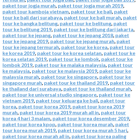
paket tour jogja murah
,
paket tour jogja murah 2019
,
paket tour kamboja vietnam
,
paket tour ke bali
,
paket
tour ke bali dari surabaya
,
paket tour ke bali murah
,
paket
tour ke bangka belitung
,
paket tour ke belitung
,
paket
tour ke belitung 2019
,
paket tour ke belitung dari jakarta
,
paket tour ke jepang
,
paket tour ke jepang 2018
,
paket
tour ke jepang 2019
,
paket tour ke jepang murah
,
paket
tour ke jepang termurah
,
paket tour ke korea
,
paket tour
ke korea 2019
,
paket tour ke korea selatan
,
paket tour ke
korea selatan 2019
,
paket tour ke lombok
,
paket tour ke
lombok 2019
,
paket tour ke malaka malaysia
,
paket tour
ke malaysia
,
paket tour ke malaysia 2019
,
paket tour ke
malaysia murah
,
paket tour ke singapore
,
paket tour ke
singapore murah
,
paket tour ke thailand 2019
,
paket tour
ke thailand dari surabaya
,
paket tour ke thailand murah
,
paket tour ke universal studio singapore
,
paket tour ke
vietnam 2019
,
paket tour keluarga ke bali
,
paket tour
korea
,
paket tour korea 2019
,
paket tour korea 2019
murah
,
paket tour korea 2019 murah all in
,
paket tour
korea 4 hari 3 malam
,
paket tour korea desember 2019
,
paket tour korea kpop
,
paket tour korea murah
,
paket
tour korea murah 2019
,
paket tour korea murah 5 hari
,
paket tour korea murah all in
,
paket tour korea paling