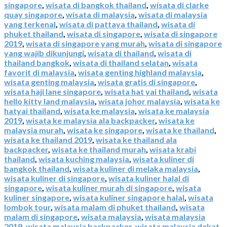
singapore
,
wisata di bangkok thailand
,
wisata di clarke
quay singapore
,
wisata di malaysia
,
wisata di malaysia
yang terkenal
,
wisata di pattaya thailand
,
wisata di
phuket thailand
,
wisata di singapore
,
wisata di singapore
2019
,
wisata di singapore yang murah
,
wisata di singapore
yang wajib dikunjungi
,
wisata di thailand
,
wisata di
thailand bangkok
,
wisata di thailand selatan
,
wisata
favorit di malaysia
,
wisata genting highland malaysia
,
wisata genting malaysia
,
wisata gratis di singapore
,
wisata haji lane singapore
,
wisata hat yai thailand
,
wisata
hello kitty land malaysia
,
wisata johor malaysia
,
wisata ke
hatyai thailand
,
wisata ke malaysia
,
wisata ke malaysia
2019
,
wisata ke malaysia ala backpacker
,
wisata ke
malaysia murah
,
wisata ke singapore
,
wisata ke thailand
,
wisata ke thailand 2019
,
wisata ke thailand ala
backpacker
,
wisata ke thailand murah
,
wisata krabi
thailand
,
wisata kuching malaysia
,
wisata kuliner di
bangkok thailand
,
wisata kuliner di melaka malaysia
,
wisata kuliner di singapore
,
wisata kuliner halal di
singapore
,
wisata kuliner murah di singapore
,
wisata
kuliner singapore
,
wisata kuliner singapore halal
,
wisata
lombok tour
,
wisata malam di phuket thailand
,
wisata
malam di singapore
,
wisata malaysia
,
wisata malaysia
2019
,
wisata malaysia backpacker
,
wisata malaysia dekat