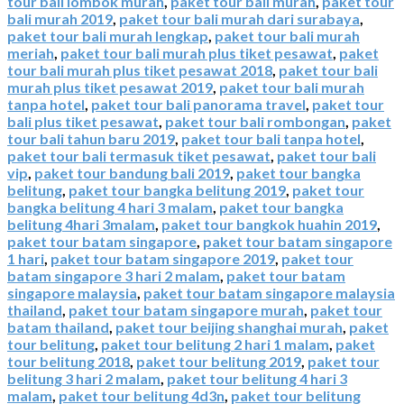
tour bali lombok murah
,
paket tour bali murah
,
paket tour
bali murah 2019
,
paket tour bali murah dari surabaya
,
paket tour bali murah lengkap
,
paket tour bali murah
meriah
,
paket tour bali murah plus tiket pesawat
,
paket
tour bali murah plus tiket pesawat 2018
,
paket tour bali
murah plus tiket pesawat 2019
,
paket tour bali murah
tanpa hotel
,
paket tour bali panorama travel
,
paket tour
bali plus tiket pesawat
,
paket tour bali rombongan
,
paket
tour bali tahun baru 2019
,
paket tour bali tanpa hotel
,
paket tour bali termasuk tiket pesawat
,
paket tour bali
vip
,
paket tour bandung bali 2019
,
paket tour bangka
belitung
,
paket tour bangka belitung 2019
,
paket tour
bangka belitung 4 hari 3 malam
,
paket tour bangka
belitung 4hari 3malam
,
paket tour bangkok huahin 2019
,
paket tour batam singapore
,
paket tour batam singapore
1 hari
,
paket tour batam singapore 2019
,
paket tour
batam singapore 3 hari 2 malam
,
paket tour batam
singapore malaysia
,
paket tour batam singapore malaysia
thailand
,
paket tour batam singapore murah
,
paket tour
batam thailand
,
paket tour beijing shanghai murah
,
paket
tour belitung
,
paket tour belitung 2 hari 1 malam
,
paket
tour belitung 2018
,
paket tour belitung 2019
,
paket tour
belitung 3 hari 2 malam
,
paket tour belitung 4 hari 3
malam
,
paket tour belitung 4d3n
,
paket tour belitung