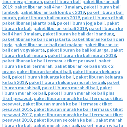
tour merapi murah
,
paket liburan bali
,
paket liburan bali
2019
,
paket liburan bali 4 hari 3 malam
,
paket liburan bali
lombok
,
paket liburan bali lombok 2019
,
paket liburan bali
murah
,
paket liburan bali murah 2019
,
paket liburan di bali
,
paket liburan jakarta bali
,
paket liburan jogja bali
,
paket
liburan ke bali
,
paket liburan ke bali 2019
,
paket liburan ke
bali 4 hari 3 malam
,
paket liburan ke bali dari bandung
,
paket liburan ke bali dari jakarta
,
paket liburan ke bali dari
jogja
,
paket liburan ke bali dari malang
,
paket liburan ke
bali dari yogyakarta
,
paket liburan ke bali keluarga
,
paket
liburan ke bali murah
,
paket liburan ke bali murah 2018
,
paket liburan ke bali termasuk tiket pesawat
,
paket
liburan ke bali termurah
,
paket liburan ke bali untuk 2
orang
,
paket liburan ke ubud bali
,
paket liburan keluarga
bali
,
paket liburan keluarga ke bali
,
paket liburan keluarga
ke bali 2019
,
paket liburan keluarga murah ke bali
,
paket
liburan murah bali
,
paket liburan murah di bali
,
paket
liburan murah ke bali
,
paket liburan murah ke bali plus
tiket pesawat
,
paket liburan murah ke bali termasuk tiket
pesawat
,
paket liburan murah ke bali termasuk tiket
pesawat 2016
,
paket liburan murah ke bali termasuk tiket
pesawat 2017
,
paket liburan murah ke bali termasuk tiket
pesawat 2018
,
paket liburan sekolah ke bali
,
paket murah
liburan ke bali
,
paket murah tour bali
,
paket murah wisata