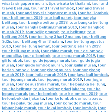
wisata singapore murah
,
tips wisata ke thailand
,
tour and
travel belitung
,
tour and travel lombok
,
tour and travel
murah
,
tour and travel singapore murah
,
tour bali lombok
,
tour bali lombok 2019
,
tour bali paket
,
tour bangka
belitung
,
tour bangka belitung 2019
,
tour bangka belitung
murah
,
tour bangka belitung murah 2019
,
tour bangkok
murah 2019
,
tour beijing murah
,
tour belitung
,
tour
belitung 2019
,
tour belitung 3 hari 2 malam
,
tour belitung
3d2n
,
tour belitung 4hari 3malam
,
tour belitung agustus
2019
,
tour belitung hemat
,
tour belitung lebaran 2019
,
tour belitung murah
,
tour china murah
,
tour de lombok
mandalika
,
tour di lombok
,
tour eropa murah 2019
,
tour
gili lombok
,
tour guide jepang murah
,
tour guide jogja
murah
,
tour guide lombok murah
,
tour guilin murah
,
tour
harian lombok
,
tour hongkong murah
,
tour hongkong
murah 2019
,
tour india murah 2019
,
tour jawa bali lombok
,
tour jepang murah
,
tour jepang murah 2019
,
tour jogja
murah
,
tour ke australia murah
,
tour ke bangka belitung
,
tour ke belitung
,
tour ke belitung dari jakarta
,
tour ke
jepang murah
,
tour ke lombok
,
tour ke lombok 2019
,
tour
ke lombok dari jakarta
,
tour ke lombok dari surabaya
,
tour ke pulau tidung murah
,
tour komodo murah
,
tour
labuan bajo murah
,
tour lokal lombok
,
tour lombok
,
tour