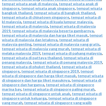
tempat wisata anak di malaysia
,
tempat wisata anak di
singapore
,
tempat wisata anak singapore
,
tempat wisata
bangkok thailand
,
tempat wisata di bangkok thailand
,
tempat wisata di chinatown singapore
,
tempat wisata di
kl malaysia
,
tempat wisata di kuala lumpur malaysia
,
tempat wisata di malaysia
,
tempat wisata di malaysia
2019
,
tempat wisata di malaysia beserta gambarnya
,
tempat wisata di malaysia dan harga tiket masuk
,
tempat
wisata di malaysia dan letaknya
,
tempat wisata di
malaysia genting
,
tempat wisata di malaysia yang gratis
,
tempat wisata di malaysia yang murah
,
tempat wisata di
melaka malaysia 2019
,
tempat wisata di pahang malaysia
,
tempat wisata di pattaya thailand
,
tempat wisata di
penang malaysia
,
tempat wisata di penang malaysia 2019
,
tempat wisata di phuket thailand
,
tempat wisata di
singapore
,
tempat wisata di singapore 2019
,
tempat
wisata di singapore dan harga tiket masuk
,
tempat wisata
di singapore dan harga tiket masuknya
,
tempat wisata di
singapore dan harganya
,
tempat wisata di singapore
marina bay
,
tempat wisata di singapore paling murah
,
tempat wisata di singapore untuk anak
,
tempat wisata di
singapore untuk keluarga
,
tempat wisata di singapore
yang murah
,
tempat wisata di singapore yang wajib