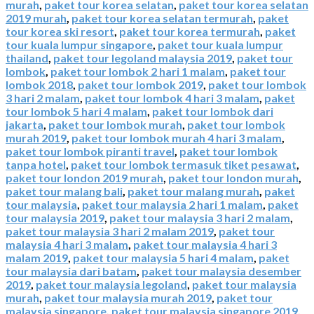
murah
,
paket tour korea selatan
,
paket tour korea selatan
2019 murah
,
paket tour korea selatan termurah
,
paket
tour korea ski resort
,
paket tour korea termurah
,
paket
tour kuala lumpur singapore
,
paket tour kuala lumpur
thailand
,
paket tour legoland malaysia 2019
,
paket tour
lombok
,
paket tour lombok 2 hari 1 malam
,
paket tour
lombok 2018
,
paket tour lombok 2019
,
paket tour lombok
3 hari 2 malam
,
paket tour lombok 4 hari 3 malam
,
paket
tour lombok 5 hari 4 malam
,
paket tour lombok dari
jakarta
,
paket tour lombok murah
,
paket tour lombok
murah 2019
,
paket tour lombok murah 4 hari 3 malam
,
paket tour lombok piranti travel
,
paket tour lombok
tanpa hotel
,
paket tour lombok termasuk tiket pesawat
,
paket tour london 2019 murah
,
paket tour london murah
,
paket tour malang bali
,
paket tour malang murah
,
paket
tour malaysia
,
paket tour malaysia 2 hari 1 malam
,
paket
tour malaysia 2019
,
paket tour malaysia 3 hari 2 malam
,
paket tour malaysia 3 hari 2 malam 2019
,
paket tour
malaysia 4 hari 3 malam
,
paket tour malaysia 4 hari 3
malam 2019
,
paket tour malaysia 5 hari 4 malam
,
paket
tour malaysia dari batam
,
paket tour malaysia desember
2019
,
paket tour malaysia legoland
,
paket tour malaysia
murah
,
paket tour malaysia murah 2019
,
paket tour
malaysia singapore
,
paket tour malaysia singapore 2019
,