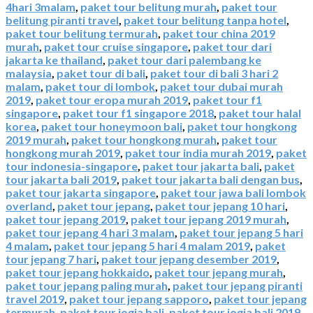
4hari 3malam
,
paket tour belitung murah
,
paket tour
belitung piranti travel
,
paket tour belitung tanpa hotel
,
paket tour belitung termurah
,
paket tour china 2019
murah
,
paket tour cruise singapore
,
paket tour dari
jakarta ke thailand
,
paket tour dari palembang ke
malaysia
,
paket tour di bali
,
paket tour di bali 3 hari 2
malam
,
paket tour di lombok
,
paket tour dubai murah
2019
,
paket tour eropa murah 2019
,
paket tour f1
singapore
,
paket tour f1 singapore 2018
,
paket tour halal
korea
,
paket tour honeymoon bali
,
paket tour hongkong
2019 murah
,
paket tour hongkong murah
,
paket tour
hongkong murah 2019
,
paket tour india murah 2019
,
paket
tour indonesia-singapore
,
paket tour jakarta bali
,
paket
tour jakarta bali 2019
,
paket tour jakarta bali dengan bus
,
paket tour jakarta singapore
,
paket tour jawa bali lombok
overland
,
paket tour jepang
,
paket tour jepang 10 hari
,
paket tour jepang 2019
,
paket tour jepang 2019 murah
,
paket tour jepang 4 hari 3 malam
,
paket tour jepang 5 hari
4 malam
,
paket tour jepang 5 hari 4 malam 2019
,
paket
tour jepang 7 hari
,
paket tour jepang desember 2019
,
paket tour jepang hokkaido
,
paket tour jepang murah
,
paket tour jepang paling murah
,
paket tour jepang piranti
travel 2019
,
paket tour jepang sapporo
,
paket tour jepang
termurah
,
paket tour jogja bali
,
paket tour jogja bali 2019
,