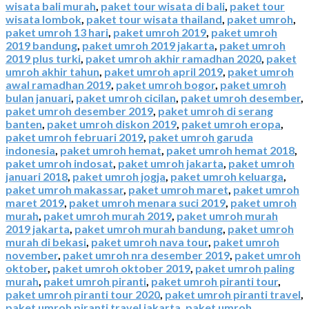
wisata bali murah
,
paket tour wisata di bali
,
paket tour
wisata lombok
,
paket tour wisata thailand
,
paket umroh
,
paket umroh 13 hari
,
paket umroh 2019
,
paket umroh
2019 bandung
,
paket umroh 2019 jakarta
,
paket umroh
2019 plus turki
,
paket umroh akhir ramadhan 2020
,
paket
umroh akhir tahun
,
paket umroh april 2019
,
paket umroh
awal ramadhan 2019
,
paket umroh bogor
,
paket umroh
bulan januari
,
paket umroh cicilan
,
paket umroh desember
,
paket umroh desember 2019
,
paket umroh di serang
banten
,
paket umroh diskon 2019
,
paket umroh eropa
,
paket umroh februari 2019
,
paket umroh garuda
indonesia
,
paket umroh hemat
,
paket umroh hemat 2018
,
paket umroh indosat
,
paket umroh jakarta
,
paket umroh
januari 2018
,
paket umroh jogja
,
paket umroh keluarga
,
paket umroh makassar
,
paket umroh maret
,
paket umroh
maret 2019
,
paket umroh menara suci 2019
,
paket umroh
murah
,
paket umroh murah 2019
,
paket umroh murah
2019 jakarta
,
paket umroh murah bandung
,
paket umroh
murah di bekasi
,
paket umroh nava tour
,
paket umroh
november
,
paket umroh nra desember 2019
,
paket umroh
oktober
,
paket umroh oktober 2019
,
paket umroh paling
murah
,
paket umroh piranti
,
paket umroh piranti tour
,
paket umroh piranti tour 2020
,
paket umroh piranti travel
,
paket umroh piranti travel jakarta
,
paket umroh