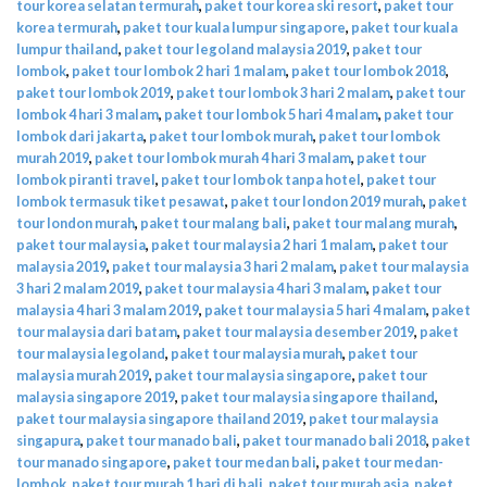
tour korea selatan termurah
,
paket tour korea ski resort
,
paket tour
korea termurah
,
paket tour kuala lumpur singapore
,
paket tour kuala
lumpur thailand
,
paket tour legoland malaysia 2019
,
paket tour
lombok
,
paket tour lombok 2 hari 1 malam
,
paket tour lombok 2018
,
paket tour lombok 2019
,
paket tour lombok 3 hari 2 malam
,
paket tour
lombok 4 hari 3 malam
,
paket tour lombok 5 hari 4 malam
,
paket tour
lombok dari jakarta
,
paket tour lombok murah
,
paket tour lombok
murah 2019
,
paket tour lombok murah 4 hari 3 malam
,
paket tour
lombok piranti travel
,
paket tour lombok tanpa hotel
,
paket tour
lombok termasuk tiket pesawat
,
paket tour london 2019 murah
,
paket
tour london murah
,
paket tour malang bali
,
paket tour malang murah
,
paket tour malaysia
,
paket tour malaysia 2 hari 1 malam
,
paket tour
malaysia 2019
,
paket tour malaysia 3 hari 2 malam
,
paket tour malaysia
3 hari 2 malam 2019
,
paket tour malaysia 4 hari 3 malam
,
paket tour
malaysia 4 hari 3 malam 2019
,
paket tour malaysia 5 hari 4 malam
,
paket
tour malaysia dari batam
,
paket tour malaysia desember 2019
,
paket
tour malaysia legoland
,
paket tour malaysia murah
,
paket tour
malaysia murah 2019
,
paket tour malaysia singapore
,
paket tour
malaysia singapore 2019
,
paket tour malaysia singapore thailand
,
paket tour malaysia singapore thailand 2019
,
paket tour malaysia
singapura
,
paket tour manado bali
,
paket tour manado bali 2018
,
paket
tour manado singapore
,
paket tour medan bali
,
paket tour medan-
lombok
,
paket tour murah 1 hari di bali
,
paket tour murah asia
,
paket