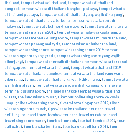
thailand
,
tempat wisata di thailand
,
tempat wisata di thailand
bangkok
,
tempat wisata di thailand bangkok pattaya
,
tempat wisata
di thailand pattaya
,
tempat wisata di thailand yang wajib dikunjungi
,
tempat wisata di thailand yg terkenal
,
tempat wisata favorit di
malaysia
,
tempat wisata kuliner di singapore
,
tempat wisata malaysia
,
tempat wisata malaysia 2019
,
tempat wisata malaysia kuala lumpur
,
tempat wisata menarik di singapore
,
tempat wisata murah di thailand
,
tempat wisata penang malaysia
,
tempat wisata phuket thailand
,
tempat wisata singapore
,
tempat wisata singapore 2019
,
tempat
wisata singapore yang gratis
,
tempat wisata singapore yang wajib
dikunjungi
,
tempat wisata terbaik di thailand
,
tempat wisata terkenal
di singapore
,
tempat wisata thailand
,
tempat wisata thailand 2019
,
tempat wisata thailand bangkok
,
tempat wisata thailand yang wajib
dikunjungi
,
tempat wisata thailand yg wajib dikunjungi
,
tempat wisata
wajib di malaysia
,
tempat wisata yang wajib dikunjungi di malaysia
,
terminal bus singapore
,
thailand bangkok tempat wisata
,
thailand
wisata
,
thailand wisata murah
,
tiket bus online singapore ke kuala
lumpur
,
tiket wisata singapore
,
tiket wisata singapore 2019
,
tiket
wisata singapore murah
,
tips wisata ke thailand
,
tour and travel
belitung
,
tour and travel lombok
,
tour and travel murah
,
tour and
travel singapore murah
,
tour bali lombok
,
tour bali lombok 2019
,
tour
bali paket
,
tour bangka belitung
,
tour bangka belitung 2019
,
tour