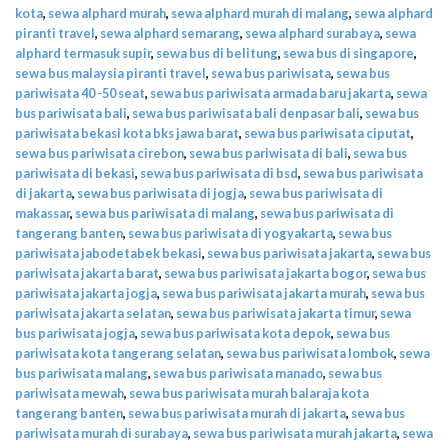
kota
,
sewa alphard murah
,
sewa alphard murah di malang
,
sewa alphard
piranti travel
,
sewa alphard semarang
,
sewa alphard surabaya
,
sewa
alphard termasuk supir
,
sewa bus di belitung
,
sewa bus di singapore
,
sewa bus malaysia piranti travel
,
sewa bus pariwisata
,
sewa bus
pariwisata 40 -50 seat
,
sewa bus pariwisata armada baru jakarta
,
sewa
bus pariwisata bali
,
sewa bus pariwisata bali denpasar bali
,
sewa bus
pariwisata bekasi kota bks jawa barat
,
sewa bus pariwisata ciputat
,
sewa bus pariwisata cirebon
,
sewa bus pariwisata di bali
,
sewa bus
pariwisata di bekasi
,
sewa bus pariwisata di bsd
,
sewa bus pariwisata
di jakarta
,
sewa bus pariwisata di jogja
,
sewa bus pariwisata di
makassar
,
sewa bus pariwisata di malang
,
sewa bus pariwisata di
tangerang banten
,
sewa bus pariwisata di yogyakarta
,
sewa bus
pariwisata jabodetabek bekasi
,
sewa bus pariwisata jakarta
,
sewa bus
pariwisata jakarta barat
,
sewa bus pariwisata jakarta bogor
,
sewa bus
pariwisata jakarta jogja
,
sewa bus pariwisata jakarta murah
,
sewa bus
pariwisata jakarta selatan
,
sewa bus pariwisata jakarta timur
,
sewa
bus pariwisata jogja
,
sewa bus pariwisata kota depok
,
sewa bus
pariwisata kota tangerang selatan
,
sewa bus pariwisata lombok
,
sewa
bus pariwisata malang
,
sewa bus pariwisata manado
,
sewa bus
pariwisata mewah
,
sewa bus pariwisata murah balaraja kota
tangerang banten
,
sewa bus pariwisata murah di jakarta
,
sewa bus
pariwisata murah di surabaya
,
sewa bus pariwisata murah jakarta
,
sewa