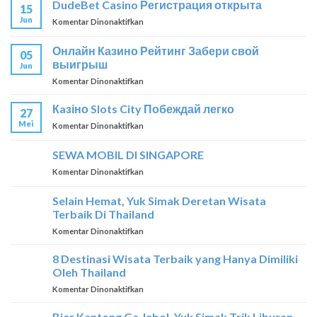
DudeBet Casino Регистрация открыта
15
–
Jun
pada
Komentar Dinonaktifkan
Ставка
DudeBet
–
Casino
победа
Онлайн Казино Рейтинг Забери свой
05
Регистрация
выигрыш
Jun
открыта
pada
Komentar Dinonaktifkan
Онлайн
Казино
Кaзіно Slots City Побеждай легко
27
Рейтинг
Mei
pada
Komentar Dinonaktifkan
Забери
Кaзіно
свой
Slots
SEWA MOBIL DI SINGAPORE
выигрыш
City
pada
Komentar Dinonaktifkan
Побеждай
SEWA
легко
MOBIL
Selain Hemat, Yuk Simak Deretan Wisata
DI
Terbaik Di Thailand
SINGAPORE
pada
Komentar Dinonaktifkan
Selain
Hemat,
8 Destinasi Wisata Terbaik yang Hanya Dimiliki
Yuk
Oleh Thailand
Simak
pada
Komentar Dinonaktifkan
Deretan
8
Wisata
Destinasi
Biar Kantong Ga Jebol, Yuk Simak Trik Liburan
Terbaik