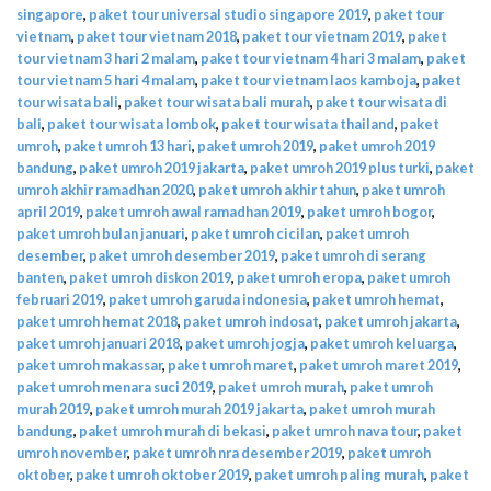
singapore
,
paket tour universal studio singapore 2019
,
paket tour
vietnam
,
paket tour vietnam 2018
,
paket tour vietnam 2019
,
paket
tour vietnam 3 hari 2 malam
,
paket tour vietnam 4 hari 3 malam
,
paket
tour vietnam 5 hari 4 malam
,
paket tour vietnam laos kamboja
,
paket
tour wisata bali
,
paket tour wisata bali murah
,
paket tour wisata di
bali
,
paket tour wisata lombok
,
paket tour wisata thailand
,
paket
umroh
,
paket umroh 13 hari
,
paket umroh 2019
,
paket umroh 2019
bandung
,
paket umroh 2019 jakarta
,
paket umroh 2019 plus turki
,
paket
umroh akhir ramadhan 2020
,
paket umroh akhir tahun
,
paket umroh
april 2019
,
paket umroh awal ramadhan 2019
,
paket umroh bogor
,
paket umroh bulan januari
,
paket umroh cicilan
,
paket umroh
desember
,
paket umroh desember 2019
,
paket umroh di serang
banten
,
paket umroh diskon 2019
,
paket umroh eropa
,
paket umroh
februari 2019
,
paket umroh garuda indonesia
,
paket umroh hemat
,
paket umroh hemat 2018
,
paket umroh indosat
,
paket umroh jakarta
,
paket umroh januari 2018
,
paket umroh jogja
,
paket umroh keluarga
,
paket umroh makassar
,
paket umroh maret
,
paket umroh maret 2019
,
paket umroh menara suci 2019
,
paket umroh murah
,
paket umroh
murah 2019
,
paket umroh murah 2019 jakarta
,
paket umroh murah
bandung
,
paket umroh murah di bekasi
,
paket umroh nava tour
,
paket
umroh november
,
paket umroh nra desember 2019
,
paket umroh
oktober
,
paket umroh oktober 2019
,
paket umroh paling murah
,
paket