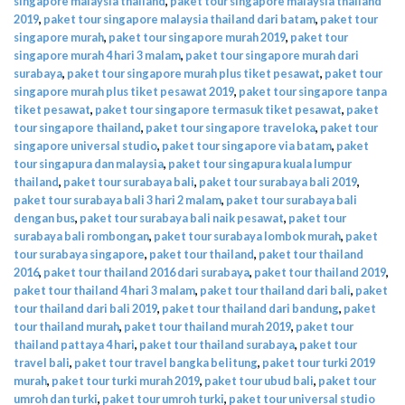
singapore malaysia thailand
,
paket tour singapore malaysia thailand
2019
,
paket tour singapore malaysia thailand dari batam
,
paket tour
singapore murah
,
paket tour singapore murah 2019
,
paket tour
singapore murah 4 hari 3 malam
,
paket tour singapore murah dari
surabaya
,
paket tour singapore murah plus tiket pesawat
,
paket tour
singapore murah plus tiket pesawat 2019
,
paket tour singapore tanpa
tiket pesawat
,
paket tour singapore termasuk tiket pesawat
,
paket
tour singapore thailand
,
paket tour singapore traveloka
,
paket tour
singapore universal studio
,
paket tour singapore via batam
,
paket
tour singapura dan malaysia
,
paket tour singapura kuala lumpur
thailand
,
paket tour surabaya bali
,
paket tour surabaya bali 2019
,
paket tour surabaya bali 3 hari 2 malam
,
paket tour surabaya bali
dengan bus
,
paket tour surabaya bali naik pesawat
,
paket tour
surabaya bali rombongan
,
paket tour surabaya lombok murah
,
paket
tour surabaya singapore
,
paket tour thailand
,
paket tour thailand
2016
,
paket tour thailand 2016 dari surabaya
,
paket tour thailand 2019
,
paket tour thailand 4 hari 3 malam
,
paket tour thailand dari bali
,
paket
tour thailand dari bali 2019
,
paket tour thailand dari bandung
,
paket
tour thailand murah
,
paket tour thailand murah 2019
,
paket tour
thailand pattaya 4 hari
,
paket tour thailand surabaya
,
paket tour
travel bali
,
paket tour travel bangka belitung
,
paket tour turki 2019
murah
,
paket tour turki murah 2019
,
paket tour ubud bali
,
paket tour
umroh dan turki
,
paket tour umroh turki
,
paket tour universal studio