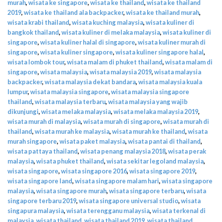
murah
,
wisata ke singapore
,
wisata ke thailand
,
wisata ke thailand
2019
,
wisata ke thailand ala backpacker
,
wisata ke thailand murah
,
wisata krabi thailand
,
wisata kuching malaysia
,
wisata kuliner di
bangkok thailand
,
wisata kuliner di melaka malaysia
,
wisata kuliner di
singapore
,
wisata kuliner halal di singapore
,
wisata kuliner murah di
singapore
,
wisata kuliner singapore
,
wisata kuliner singapore halal
,
wisata lombok tour
,
wisata malam di phuket thailand
,
wisata malam di
singapore
,
wisata malaysia
,
wisata malaysia 2019
,
wisata malaysia
backpacker
,
wisata malaysia dekat bandara
,
wisata malaysia kuala
lumpur
,
wisata malaysia singapore
,
wisata malaysia singapore
thailand
,
wisata malaysia terbaru
,
wisata malaysia yang wajib
dikunjungi
,
wisata melaka malaysia
,
wisata melaka malaysia 2019
,
wisata murah di malaysia
,
wisata murah di singapore
,
wisata murah di
thailand
,
wisata murah ke malaysia
,
wisata murah ke thailand
,
wisata
murah singapore
,
wisata paket malaysia
,
wisata pantai di thailand
,
wisata pattaya thailand
,
wisata penang malaysia 2018
,
wisata perak
malaysia
,
wisata phuket thailand
,
wisata sekitar legoland malaysia
,
wisata singapore
,
wisata singapore 2016
,
wisata singapore 2019
,
wisata singapore land
,
wisata singapore malam hari
,
wisata singapore
malaysia
,
wisata singapore murah
,
wisata singapore terbaru
,
wisata
singapore terbaru 2019
,
wisata singapore universal studio
,
wisata
singapura malaysia
,
wisata terengganu malaysia
,
wisata terkenal di
malaysia
,
wisata thailand
,
wisata thailand 2019
,
wisata thailand