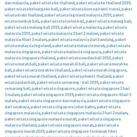
dan malaysia
,
paket wisata ke thailand
,
paket wisata ke thailand 2019
,
paket wisata keluarga ke bali
,
paket wisata korea piranti travel
,
paket
wisata krabi thailand
,
paket wisata legoland malaysia 2019
,
paket
wisata lombok bali
,
paket wisata lovina bali
,
paket wisata malang bali
,
paket wisata malang bali 2019
,
paket wisata malaysia
,
paket wisata
malaysia 2019
,
paket wisata malaysia 3 hari 2 malam
,
paket wisata
malaysia 4 hari 3 malam
,
paket wisata malaysia dari bandung
,
paket
wisata malaysia legoland
,
paket wisata malaysia murah
,
paket wisata
malaysia singapore
,
paket wisata malaysia singapura
,
paket wisata
malaysia singapura thailand
,
paket wisata medan bali 2019
,
paket
wisata murah bali
,
paket wisata murah di bali
,
paket wisata murah ke
bali
,
paket wisata murah ke thailand
,
paket wisata murah singapore
,
paket wisata murah thailand
,
paket wisata phuket thailand
,
paket
wisata pulau bali
,
paket wisata semarang - bali 2019
,
paket wisata
semarang bali
,
paket wisata singapore
,
paket wisata singapore 2 hari
1 malam
,
paket wisata singapore 2019
,
paket wisata singapore 4 hari 3
malam
,
paket wisata singapore dan malaysia
,
paket wisata singapore
dari surabaya
,
paket wisata singapore johor bahru
,
paket wisata
singapore malaysia
,
paket wisata singapore malaysia 3 hari 2 malam
,
paket wisata singapore malaysia murah
,
paket wisata singapore
malaysia thailand
,
paket wisata singapore murah
,
paket wisata
singapore murah 2019
,
paket wisata singapore termasuk tiket