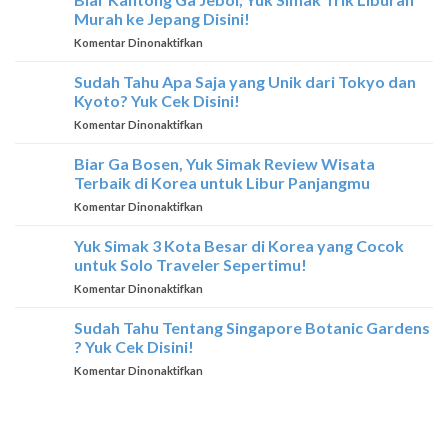
Wisata
Di
Murah ke Jepang Disini!
Terbaik
Thailand
pada
Komentar Dinonaktifkan
yang
Biar
Hanya
Kantong
Sudah Tahu Apa Saja yang Unik dari Tokyo dan
Dimiliki
Ga
Oleh
Kyoto? Yuk Cek Disini!
Jebol,
Thailand
pada
Komentar Dinonaktifkan
Yuk
Sudah
Simak
Tahu
Biar Ga Bosen, Yuk Simak Review Wisata
Trik
Apa
Liburan
Terbaik di Korea untuk Libur Panjangmu
Saja
Murah
pada
Komentar Dinonaktifkan
yang
ke
Biar
Unik
Jepang
Ga
Yuk Simak 3 Kota Besar di Korea yang Cocok
dari
Disini!
Bosen,
Tokyo
untuk Solo Traveler Sepertimu!
Yuk
dan
pada
Komentar Dinonaktifkan
Simak
Kyoto?
Yuk
Review
Yuk
Simak
Sudah Tahu Tentang Singapore Botanic Gardens
Wisata
Cek
3
Terbaik
? Yuk Cek Disini!
Disini!
Kota
di
pada
Komentar Dinonaktifkan
Besar
Korea
Sudah
di
untuk
Tahu
Korea
Libur
Tentang
yang
Panjangmu
Singapore
Cocok