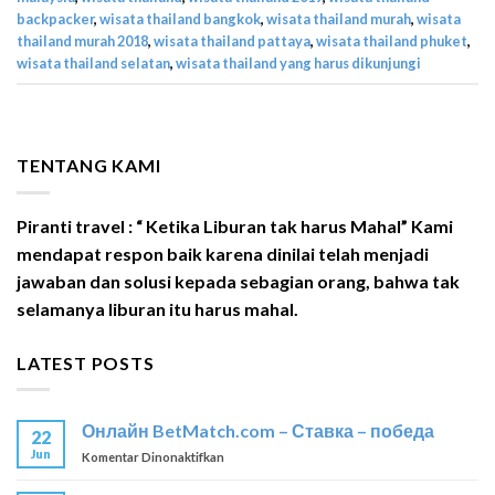
backpacker
,
wisata thailand bangkok
,
wisata thailand murah
,
wisata
thailand murah 2018
,
wisata thailand pattaya
,
wisata thailand phuket
,
wisata thailand selatan
,
wisata thailand yang harus dikunjungi
TENTANG KAMI
Piranti travel : “ Ketika Liburan tak harus Mahal” Kami
mendapat respon baik karena dinilai telah menjadi
jawaban dan solusi kepada sebagian orang, bahwa tak
selamanya liburan itu harus mahal.
LATEST POSTS
Онлайн BetMatch.com – Ставка – победа
22
Jun
pada
Komentar Dinonaktifkan
Онлайн
BetMatch.com