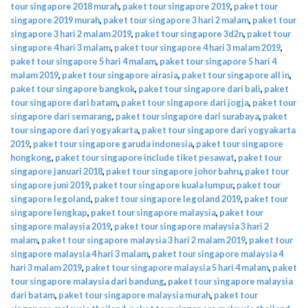
tour singapore 2018 murah
,
paket tour singapore 2019
,
paket tour
singapore 2019 murah
,
paket tour singapore 3 hari 2 malam
,
paket tour
singapore 3 hari 2 malam 2019
,
paket tour singapore 3d2n
,
paket tour
singapore 4 hari 3 malam
,
paket tour singapore 4 hari 3 malam 2019
,
paket tour singapore 5 hari 4 malam
,
paket tour singapore 5 hari 4
malam 2019
,
paket tour singapore airasia
,
paket tour singapore all in
,
paket tour singapore bangkok
,
paket tour singapore dari bali
,
paket
tour singapore dari batam
,
paket tour singapore dari jogja
,
paket tour
singapore dari semarang
,
paket tour singapore dari surabaya
,
paket
tour singapore dari yogyakarta
,
paket tour singapore dari yogyakarta
2019
,
paket tour singapore garuda indonesia
,
paket tour singapore
hongkong
,
paket tour singapore include tiket pesawat
,
paket tour
singapore januari 2018
,
paket tour singapore johor bahru
,
paket tour
singapore juni 2019
,
paket tour singapore kuala lumpur
,
paket tour
singapore legoland
,
paket tour singapore legoland 2019
,
paket tour
singapore lengkap
,
paket tour singapore malaysia
,
paket tour
singapore malaysia 2019
,
paket tour singapore malaysia 3 hari 2
malam
,
paket tour singapore malaysia 3 hari 2 malam 2019
,
paket tour
singapore malaysia 4 hari 3 malam
,
paket tour singapore malaysia 4
hari 3 malam 2019
,
paket tour singapore malaysia 5 hari 4 malam
,
paket
tour singapore malaysia dari bandung
,
paket tour singapore malaysia
dari batam
,
paket tour singapore malaysia murah
,
paket tour