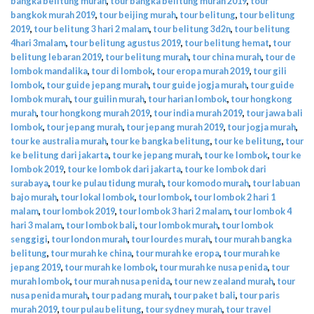
bangka belitung murah
,
tour bangka belitung murah 2019
,
tour
bangkok murah 2019
,
tour beijing murah
,
tour belitung
,
tour belitung
2019
,
tour belitung 3 hari 2 malam
,
tour belitung 3d2n
,
tour belitung
4hari 3malam
,
tour belitung agustus 2019
,
tour belitung hemat
,
tour
belitung lebaran 2019
,
tour belitung murah
,
tour china murah
,
tour de
lombok mandalika
,
tour di lombok
,
tour eropa murah 2019
,
tour gili
lombok
,
tour guide jepang murah
,
tour guide jogja murah
,
tour guide
lombok murah
,
tour guilin murah
,
tour harian lombok
,
tour hongkong
murah
,
tour hongkong murah 2019
,
tour india murah 2019
,
tour jawa bali
lombok
,
tour jepang murah
,
tour jepang murah 2019
,
tour jogja murah
,
tour ke australia murah
,
tour ke bangka belitung
,
tour ke belitung
,
tour
ke belitung dari jakarta
,
tour ke jepang murah
,
tour ke lombok
,
tour ke
lombok 2019
,
tour ke lombok dari jakarta
,
tour ke lombok dari
surabaya
,
tour ke pulau tidung murah
,
tour komodo murah
,
tour labuan
bajo murah
,
tour lokal lombok
,
tour lombok
,
tour lombok 2 hari 1
malam
,
tour lombok 2019
,
tour lombok 3 hari 2 malam
,
tour lombok 4
hari 3 malam
,
tour lombok bali
,
tour lombok murah
,
tour lombok
senggigi
,
tour london murah
,
tour lourdes murah
,
tour murah bangka
belitung
,
tour murah ke china
,
tour murah ke eropa
,
tour murah ke
jepang 2019
,
tour murah ke lombok
,
tour murah ke nusa penida
,
tour
murah lombok
,
tour murah nusa penida
,
tour new zealand murah
,
tour
nusa penida murah
,
tour padang murah
,
tour paket bali
,
tour paris
murah 2019
,
tour pulau belitung
,
tour sydney murah
,
tour travel