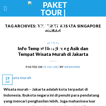
Skip
to
content
TAG ARCHIVES:
BELI TIKET WISATA SINGAPORE
MURAH
ARTIKEL
Info Tempat Nongkrong Asik dan
Tempat Wisata Murah di Jakarta
POSTED ON
19 JULI 2017
BY
WEBADMIN
19
Jul
Wisata murah – Jakarta adalah kota terpadat di
Indonesia. Ibukota negara ini di penuhi para pendatang
yang mencari penghasilan lebih. Juga mahasiswa luar