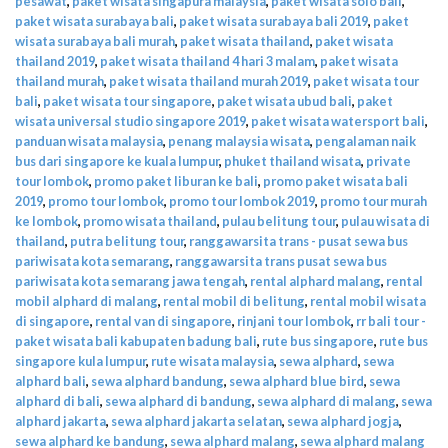
pesawat
,
paket wisata singapura malaysia
,
paket wisata solo bali
,
paket wisata surabaya bali
,
paket wisata surabaya bali 2019
,
paket
wisata surabaya bali murah
,
paket wisata thailand
,
paket wisata
thailand 2019
,
paket wisata thailand 4 hari 3 malam
,
paket wisata
thailand murah
,
paket wisata thailand murah 2019
,
paket wisata tour
bali
,
paket wisata tour singapore
,
paket wisata ubud bali
,
paket
wisata universal studio singapore 2019
,
paket wisata watersport bali
,
panduan wisata malaysia
,
penang malaysia wisata
,
pengalaman naik
bus dari singapore ke kuala lumpur
,
phuket thailand wisata
,
private
tour lombok
,
promo paket liburan ke bali
,
promo paket wisata bali
2019
,
promo tour lombok
,
promo tour lombok 2019
,
promo tour murah
ke lombok
,
promo wisata thailand
,
pulau belitung tour
,
pulau wisata di
thailand
,
putra belitung tour
,
ranggawarsita trans - pusat sewa bus
pariwisata kota semarang
,
ranggawarsita trans pusat sewa bus
pariwisata kota semarang jawa tengah
,
rental alphard malang
,
rental
mobil alphard di malang
,
rental mobil di belitung
,
rental mobil wisata
di singapore
,
rental van di singapore
,
rinjani tour lombok
,
rr bali tour -
paket wisata bali kabupaten badung bali
,
rute bus singapore
,
rute bus
singapore kula lumpur
,
rute wisata malaysia
,
sewa alphard
,
sewa
alphard bali
,
sewa alphard bandung
,
sewa alphard blue bird
,
sewa
alphard di bali
,
sewa alphard di bandung
,
sewa alphard di malang
,
sewa
alphard jakarta
,
sewa alphard jakarta selatan
,
sewa alphard jogja
,
sewa alphard ke bandung
,
sewa alphard malang
,
sewa alphard malang