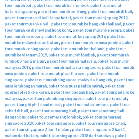
tour murah bali
,
paket tour murah bali lombok
,
paket tour murah
batam singapore
,
paket tour murah belitung
,
paket tour murah di bali
,
paket tour murah di bali tanpa hotel
,
paket tour murah jepang 2019
,
paket tour murah ke bali
,
paket tour murah ke bangkok thailand
,
paket
tour murah ke disneyland hong kong
,
paket tour murah ke eropa
,
paket
tour murah ke jepang
,
paket tour murah ke jepang 2019
,
paket tour
murah ke malaysia dari batam
,
paket tour murah ke nusa penida
,
paket
tour murah ke singapore
,
paket tour murah ke thailand
,
paket tour
murah ke vietnam 2019
,
paket tour murah lombok
,
paket tour murah
lombok 3 hari 2 malam
,
paket tour murah malaysia
,
paket tour murah
malaysia 2019
,
paket tour murah malaysia singapore
,
paket tour murah
nusa penida
,
paket tour murah piranti travel
,
paket tour murah
singapore
,
paket tour murah singapore-malaysia-bangkok
,
paket tour
nusa lembongan murah
,
paket tour nusa penida murah
,
paket tour
operasi plastik ke korea
,
paket tour padang bali
,
paket tour padang ke
malaysia
,
paket tour palembang singapore
,
paket tour paris murah
,
paket tour phi phi island murah
,
paket tour pulau lombok
,
paket tour
sehari di bali
,
paket tour semarang bali
,
paket tour semarang bali
dengan bus
,
paket tour semarang lombok
,
paket tour semarang
singapore 2019
,
paket tour singapore
,
paket tour singapore 1 hari
,
paket tour singapore 2 hari 1 malam
,
paket tour singapore 2 hari 1
malam dari batam
,
paket tour singapore 2018 dari surabaya
,
paket