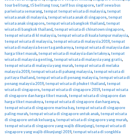
tour belitung
,
t5 belitung tour
,
tarif bus singapore
,
tarif sewa bus
pariwisata semarang
,
tempat tempat wisata di malaysia
,
tempat
wisata anak di malaysia
,
tempat wisata anak di singapore
,
tempat
wisata anak singapore
,
tempat wisata bangkok thailand
,
tempat
wisata di bangkok thailand
,
tempat wisata di chinatown singapore
,
tempat wisata di kl malaysia
,
tempat wisata di kuala lumpur malaysia
,
tempat wisata di malaysia
,
tempat wisata di malaysia 2019
,
tempat
wisata di malaysia beserta gambarnya
,
tempat wisata di malaysia dan
harga tiket masuk
,
tempat wisata di malaysia dan letaknya
,
tempat
wisata di malaysia genting
,
tempat wisata di malaysia yang gratis
,
tempat wisata di malaysia yang murah
,
tempat wisata di melaka
malaysia 2019
,
tempat wisata di pahang malaysia
,
tempat wisata di
pattaya thailand
,
tempat wisata di penang malaysia
,
tempat wisata di
penang malaysia 2019
,
tempat wisata di phuket thailand
,
tempat
wisata di singapore
,
tempat wisata di singapore 2019
,
tempat wisata
di singapore dan harga tiket masuk
,
tempat wisata di singapore dan
harga tiket masuknya
,
tempat wisata di singapore dan harganya
,
tempat wisata di singapore marina bay
,
tempat wisata di singapore
paling murah
,
tempat wisata di singapore untuk anak
,
tempat wisata
di singapore untuk keluarga
,
tempat wisata di singapore yang murah
,
tempat wisata di singapore yang wajib dikunjungi
,
tempat wisata di
singapore yang wajib dikunjungi 2019
,
tempat wisata di songkhla