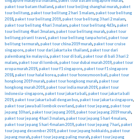
singapore malaysia thailand
,
paket tour batam singapore murah
,
paket tour batam thailand
,
paket tour beijing shanghai murah
,
paket
tour belitung
,
paket tour belitung 2 hari 1 malam
,
paket tour belitung
2018
,
paket tour belitung 2019
,
paket tour belitung 3 hari 2 malam
,
paket tour belitung 4 hari 3 malam
,
paket tour belitung 4d3n
,
paket
tour belitung 4hari 3malam
,
paket tour belitung murah
,
paket tour
belitung piranti travel
,
paket tour belitung tanpa hotel
,
paket tour
belitung termurah
,
paket tour china 2019 murah
,
paket tour cruise
singapore
,
paket tour dari jakarta ke thailand
,
paket tour dari
palembang ke malaysia
,
paket tour di bali
,
paket tour di bali 3 hari 2
malam
,
paket tour di lombok
,
paket tour dubai murah 2019
,
paket tour
eropa murah 2019
,
paket tour f1 singapore
,
paket tour f1 singapore
2018
,
paket tour halal korea
,
paket tour honeymoon bali
,
paket tour
hongkong 2019 murah
,
paket tour hongkong murah
,
paket tour
hongkong murah 2019
,
paket tour india murah 2019
,
paket tour
indonesia-singapore
,
paket tour jakarta bali
,
paket tour jakarta bali
2019
,
paket tour jakarta bali dengan bus
,
paket tour jakarta singapore
,
paket tour jawa bali lombok overland
,
paket tour jepang
,
paket tour
jepang 10 hari
,
paket tour jepang 2019
,
paket tour jepang 2019 murah
,
paket tour jepang 4 hari 3 malam
,
paket tour jepang 5 hari 4 malam
,
paket tour jepang 5 hari 4 malam 2019
,
paket tour jepang 7 hari
,
paket
tour jepang desember 2019
,
paket tour jepang hokkaido
,
paket tour
jepang murah
,
paket tour jepang paling murah
,
paket tour jepang