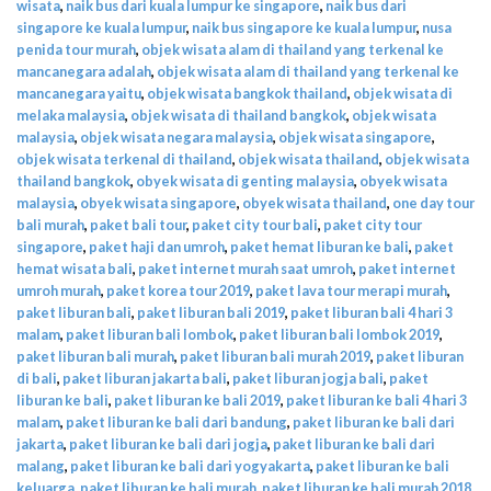
wisata
,
naik bus dari kuala lumpur ke singapore
,
naik bus dari
singapore ke kuala lumpur
,
naik bus singapore ke kuala lumpur
,
nusa
penida tour murah
,
objek wisata alam di thailand yang terkenal ke
mancanegara adalah
,
objek wisata alam di thailand yang terkenal ke
mancanegara yaitu
,
objek wisata bangkok thailand
,
objek wisata di
melaka malaysia
,
objek wisata di thailand bangkok
,
objek wisata
malaysia
,
objek wisata negara malaysia
,
objek wisata singapore
,
objek wisata terkenal di thailand
,
objek wisata thailand
,
objek wisata
thailand bangkok
,
obyek wisata di genting malaysia
,
obyek wisata
malaysia
,
obyek wisata singapore
,
obyek wisata thailand
,
one day tour
bali murah
,
paket bali tour
,
paket city tour bali
,
paket city tour
singapore
,
paket haji dan umroh
,
paket hemat liburan ke bali
,
paket
hemat wisata bali
,
paket internet murah saat umroh
,
paket internet
umroh murah
,
paket korea tour 2019
,
paket lava tour merapi murah
,
paket liburan bali
,
paket liburan bali 2019
,
paket liburan bali 4 hari 3
malam
,
paket liburan bali lombok
,
paket liburan bali lombok 2019
,
paket liburan bali murah
,
paket liburan bali murah 2019
,
paket liburan
di bali
,
paket liburan jakarta bali
,
paket liburan jogja bali
,
paket
liburan ke bali
,
paket liburan ke bali 2019
,
paket liburan ke bali 4 hari 3
malam
,
paket liburan ke bali dari bandung
,
paket liburan ke bali dari
jakarta
,
paket liburan ke bali dari jogja
,
paket liburan ke bali dari
malang
,
paket liburan ke bali dari yogyakarta
,
paket liburan ke bali
keluarga
,
paket liburan ke bali murah
,
paket liburan ke bali murah 2018
,