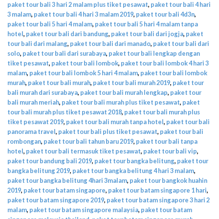
paket tour bali 3 hari 2 malam plus tiket pesawat
,
paket tour bali 4 hari
3 malam
,
paket tour bali 4 hari 3 malam 2019
,
paket tour bali 4d3n
,
paket tour bali 5 hari 4 malam
,
paket tour bali 5 hari 4 malam tanpa
hotel
,
paket tour bali dari bandung
,
paket tour bali dari jogja
,
paket
tour bali dari malang
,
paket tour bali dari manado
,
paket tour bali dari
solo
,
paket tour bali dari surabaya
,
paket tour bali lengkap dengan
tiket pesawat
,
paket tour bali lombok
,
paket tour bali lombok 4 hari 3
malam
,
paket tour bali lombok 5 hari 4 malam
,
paket tour bali lombok
murah
,
paket tour bali murah
,
paket tour bali murah 2019
,
paket tour
bali murah dari surabaya
,
paket tour bali murah lengkap
,
paket tour
bali murah meriah
,
paket tour bali murah plus tiket pesawat
,
paket
tour bali murah plus tiket pesawat 2018
,
paket tour bali murah plus
tiket pesawat 2019
,
paket tour bali murah tanpa hotel
,
paket tour bali
panorama travel
,
paket tour bali plus tiket pesawat
,
paket tour bali
rombongan
,
paket tour bali tahun baru 2019
,
paket tour bali tanpa
hotel
,
paket tour bali termasuk tiket pesawat
,
paket tour bali vip
,
paket tour bandung bali 2019
,
paket tour bangka belitung
,
paket tour
bangka belitung 2019
,
paket tour bangka belitung 4 hari 3 malam
,
paket tour bangka belitung 4hari 3malam
,
paket tour bangkok huahin
2019
,
paket tour batam singapore
,
paket tour batam singapore 1 hari
,
paket tour batam singapore 2019
,
paket tour batam singapore 3 hari 2
malam
,
paket tour batam singapore malaysia
,
paket tour batam