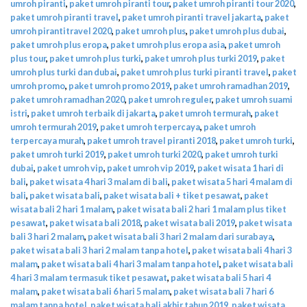
umroh piranti
,
paket umroh piranti tour
,
paket umroh piranti tour 2020
,
paket umroh piranti travel
,
paket umroh piranti travel jakarta
,
paket
umroh pirantitravel 2020
,
paket umroh plus
,
paket umroh plus dubai
,
paket umroh plus eropa
,
paket umroh plus eropa asia
,
paket umroh
plus tour
,
paket umroh plus turki
,
paket umroh plus turki 2019
,
paket
umroh plus turki dan dubai
,
paket umroh plus turki piranti travel
,
paket
umroh promo
,
paket umroh promo 2019
,
paket umroh ramadhan 2019
,
paket umroh ramadhan 2020
,
paket umroh reguler
,
paket umroh suami
istri
,
paket umroh terbaik di jakarta
,
paket umroh termurah
,
paket
umroh termurah 2019
,
paket umroh terpercaya
,
paket umroh
terpercaya murah
,
paket umroh travel piranti 2018
,
paket umroh turki
,
paket umroh turki 2019
,
paket umroh turki 2020
,
paket umroh turki
dubai
,
paket umroh vip
,
paket umroh vip 2019
,
paket wisata 1 hari di
bali
,
paket wisata 4 hari 3 malam di bali
,
paket wisata 5 hari 4 malam di
bali
,
paket wisata bali
,
paket wisata bali + tiket pesawat
,
paket
wisata bali 2 hari 1 malam
,
paket wisata bali 2 hari 1 malam plus tiket
pesawat
,
paket wisata bali 2018
,
paket wisata bali 2019
,
paket wisata
bali 3 hari 2 malam
,
paket wisata bali 3 hari 2 malam dari surabaya
,
paket wisata bali 3 hari 2 malam tanpa hotel
,
paket wisata bali 4 hari 3
malam
,
paket wisata bali 4 hari 3 malam tanpa hotel
,
paket wisata bali
4 hari 3 malam termasuk tiket pesawat
,
paket wisata bali 5 hari 4
malam
,
paket wisata bali 6 hari 5 malam
,
paket wisata bali 7 hari 6
malam tanpa hotel
,
paket wisata bali akhir tahun 2019
,
paket wisata