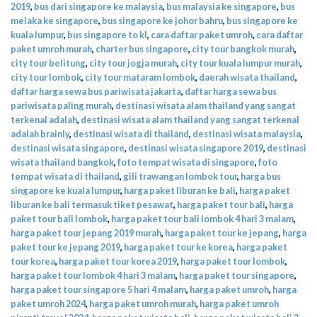
2019
,
bus dari singapore ke malaysia
,
bus malaysia ke singapore
,
bus
melaka ke singapore
,
bus singapore ke johor bahru
,
bus singapore ke
kuala lumpur
,
bus singapore to kl
,
cara daftar paket umroh
,
cara daftar
paket umroh murah
,
charter bus singapore
,
city tour bangkok murah
,
city tour belitung
,
city tour jogja murah
,
city tour kuala lumpur murah
,
city tour lombok
,
city tour mataram lombok
,
daerah wisata thailand
,
daftar harga sewa bus pariwisata jakarta
,
daftar harga sewa bus
pariwisata paling murah
,
destinasi wisata alam thailand yang sangat
terkenal adalah
,
destinasi wisata alam thailand yang sangat terkenal
adalah brainly
,
destinasi wisata di thailand
,
destinasi wisata malaysia
,
destinasi wisata singapore
,
destinasi wisata singapore 2019
,
destinasi
wisata thailand bangkok
,
foto tempat wisata di singapore
,
foto
tempat wisata di thailand
,
gili trawangan lombok tour
,
harga bus
singapore ke kuala lumpur
,
harga paket liburan ke bali
,
harga paket
liburan ke bali termasuk tiket pesawat
,
harga paket tour bali
,
harga
paket tour bali lombok
,
harga paket tour bali lombok 4 hari 3 malam
,
harga paket tour jepang 2019 murah
,
harga paket tour ke jepang
,
harga
paket tour ke jepang 2019
,
harga paket tour ke korea
,
harga paket
tour korea
,
harga paket tour korea 2019
,
harga paket tour lombok
,
harga paket tour lombok 4 hari 3 malam
,
harga paket tour singapore
,
harga paket tour singapore 5 hari 4 malam
,
harga paket umroh
,
harga
paket umroh 2024
,
harga paket umroh murah
,
harga paket umroh