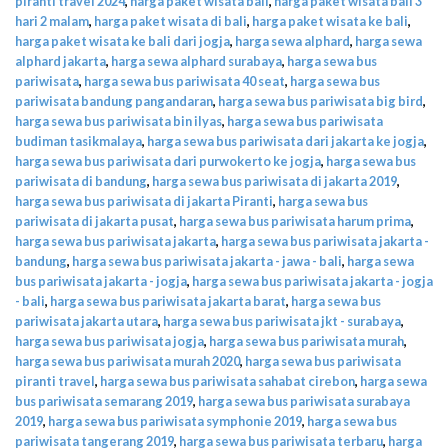
piranti travel 2024
,
harga paket wisata bali
,
harga paket wisata bali 3
hari 2 malam
,
harga paket wisata di bali
,
harga paket wisata ke bali
,
harga paket wisata ke bali dari jogja
,
harga sewa alphard
,
harga sewa
alphard jakarta
,
harga sewa alphard surabaya
,
harga sewa bus
pariwisata
,
harga sewa bus pariwisata 40 seat
,
harga sewa bus
pariwisata bandung pangandaran
,
harga sewa bus pariwisata big bird
,
harga sewa bus pariwisata bin ilyas
,
harga sewa bus pariwisata
budiman tasikmalaya
,
harga sewa bus pariwisata dari jakarta ke jogja
,
harga sewa bus pariwisata dari purwokerto ke jogja
,
harga sewa bus
pariwisata di bandung
,
harga sewa bus pariwisata di jakarta 2019
,
harga sewa bus pariwisata di jakarta Piranti
,
harga sewa bus
pariwisata di jakarta pusat
,
harga sewa bus pariwisata harum prima
,
harga sewa bus pariwisata jakarta
,
harga sewa bus pariwisata jakarta -
bandung
,
harga sewa bus pariwisata jakarta - jawa - bali
,
harga sewa
bus pariwisata jakarta - jogja
,
harga sewa bus pariwisata jakarta - jogja
- bali
,
harga sewa bus pariwisata jakarta barat
,
harga sewa bus
pariwisata jakarta utara
,
harga sewa bus pariwisata jkt - surabaya
,
harga sewa bus pariwisata jogja
,
harga sewa bus pariwisata murah
,
harga sewa bus pariwisata murah 2020
,
harga sewa bus pariwisata
piranti travel
,
harga sewa bus pariwisata sahabat cirebon
,
harga sewa
bus pariwisata semarang 2019
,
harga sewa bus pariwisata surabaya
2019
,
harga sewa bus pariwisata symphonie 2019
,
harga sewa bus
pariwisata tangerang 2019
,
harga sewa bus pariwisata terbaru
,
harga