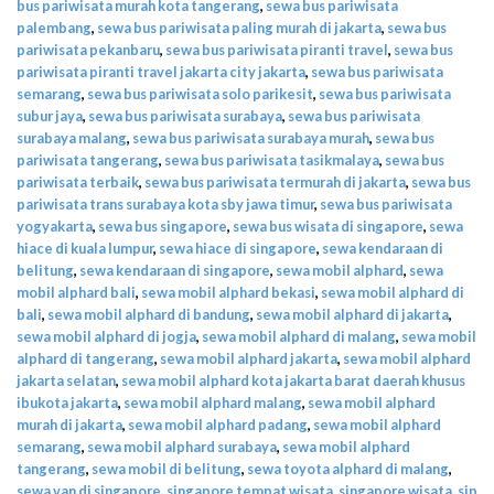
bus pariwisata murah kota tangerang
,
sewa bus pariwisata
palembang
,
sewa bus pariwisata paling murah di jakarta
,
sewa bus
pariwisata pekanbaru
,
sewa bus pariwisata piranti travel
,
sewa bus
pariwisata piranti travel jakarta city jakarta
,
sewa bus pariwisata
semarang
,
sewa bus pariwisata solo parikesit
,
sewa bus pariwisata
subur jaya
,
sewa bus pariwisata surabaya
,
sewa bus pariwisata
surabaya malang
,
sewa bus pariwisata surabaya murah
,
sewa bus
pariwisata tangerang
,
sewa bus pariwisata tasikmalaya
,
sewa bus
pariwisata terbaik
,
sewa bus pariwisata termurah di jakarta
,
sewa bus
pariwisata trans surabaya kota sby jawa timur
,
sewa bus pariwisata
yogyakarta
,
sewa bus singapore
,
sewa bus wisata di singapore
,
sewa
hiace di kuala lumpur
,
sewa hiace di singapore
,
sewa kendaraan di
belitung
,
sewa kendaraan di singapore
,
sewa mobil alphard
,
sewa
mobil alphard bali
,
sewa mobil alphard bekasi
,
sewa mobil alphard di
bali
,
sewa mobil alphard di bandung
,
sewa mobil alphard di jakarta
,
sewa mobil alphard di jogja
,
sewa mobil alphard di malang
,
sewa mobil
alphard di tangerang
,
sewa mobil alphard jakarta
,
sewa mobil alphard
jakarta selatan
,
sewa mobil alphard kota jakarta barat daerah khusus
ibukota jakarta
,
sewa mobil alphard malang
,
sewa mobil alphard
murah di jakarta
,
sewa mobil alphard padang
,
sewa mobil alphard
semarang
,
sewa mobil alphard surabaya
,
sewa mobil alphard
tangerang
,
sewa mobil di belitung
,
sewa toyota alphard di malang
,
sewa van di singapore
,
singapore tempat wisata
,
singapore wisata
,
sip