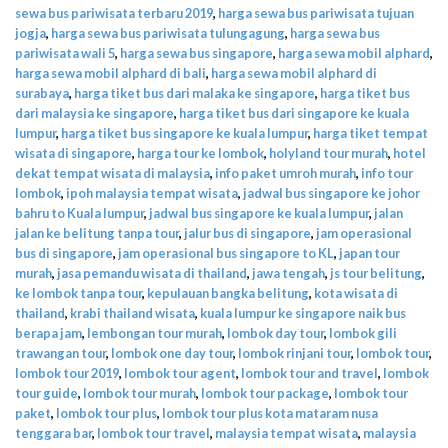
sewa bus pariwisata terbaru 2019
,
harga sewa bus pariwisata tujuan
jogja
,
harga sewa bus pariwisata tulungagung
,
harga sewa bus
pariwisata wali 5
,
harga sewa bus singapore
,
harga sewa mobil alphard
,
harga sewa mobil alphard di bali
,
harga sewa mobil alphard di
surabaya
,
harga tiket bus dari malaka ke singapore
,
harga tiket bus
dari malaysia ke singapore
,
harga tiket bus dari singapore ke kuala
lumpur
,
harga tiket bus singapore ke kuala lumpur
,
harga tiket tempat
wisata di singapore
,
harga tour ke lombok
,
holyland tour murah
,
hotel
dekat tempat wisata di malaysia
,
info paket umroh murah
,
info tour
lombok
,
ipoh malaysia tempat wisata
,
jadwal bus singapore ke johor
bahru to Kuala lumpur
,
jadwal bus singapore ke kuala lumpur
,
jalan
jalan ke belitung tanpa tour
,
jalur bus di singapore
,
jam operasional
bus di singapore
,
jam operasional bus singapore to KL
,
japan tour
murah
,
jasa pemandu wisata di thailand
,
jawa tengah
,
js tour belitung
,
ke lombok tanpa tour
,
kepulauan bangka belitung
,
kota wisata di
thailand
,
krabi thailand wisata
,
kuala lumpur ke singapore naik bus
berapa jam
,
lembongan tour murah
,
lombok day tour
,
lombok gili
trawangan tour
,
lombok one day tour
,
lombok rinjani tour
,
lombok tour
,
lombok tour 2019
,
lombok tour agent
,
lombok tour and travel
,
lombok
tour guide
,
lombok tour murah
,
lombok tour package
,
lombok tour
paket
,
lombok tour plus
,
lombok tour plus kota mataram nusa
tenggara bar
,
lombok tour travel
,
malaysia tempat wisata
,
malaysia