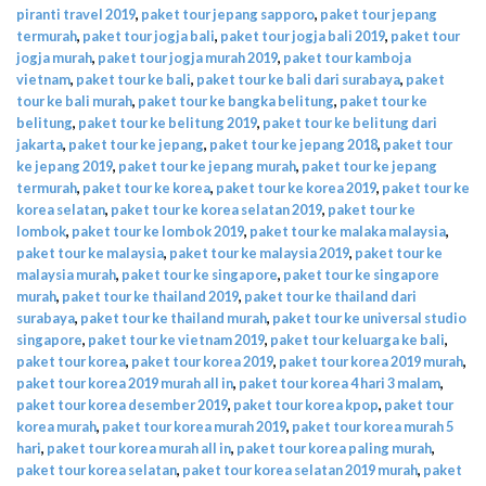
piranti travel 2019
,
paket tour jepang sapporo
,
paket tour jepang
termurah
,
paket tour jogja bali
,
paket tour jogja bali 2019
,
paket tour
jogja murah
,
paket tour jogja murah 2019
,
paket tour kamboja
vietnam
,
paket tour ke bali
,
paket tour ke bali dari surabaya
,
paket
tour ke bali murah
,
paket tour ke bangka belitung
,
paket tour ke
belitung
,
paket tour ke belitung 2019
,
paket tour ke belitung dari
jakarta
,
paket tour ke jepang
,
paket tour ke jepang 2018
,
paket tour
ke jepang 2019
,
paket tour ke jepang murah
,
paket tour ke jepang
termurah
,
paket tour ke korea
,
paket tour ke korea 2019
,
paket tour ke
korea selatan
,
paket tour ke korea selatan 2019
,
paket tour ke
lombok
,
paket tour ke lombok 2019
,
paket tour ke malaka malaysia
,
paket tour ke malaysia
,
paket tour ke malaysia 2019
,
paket tour ke
malaysia murah
,
paket tour ke singapore
,
paket tour ke singapore
murah
,
paket tour ke thailand 2019
,
paket tour ke thailand dari
surabaya
,
paket tour ke thailand murah
,
paket tour ke universal studio
singapore
,
paket tour ke vietnam 2019
,
paket tour keluarga ke bali
,
paket tour korea
,
paket tour korea 2019
,
paket tour korea 2019 murah
,
paket tour korea 2019 murah all in
,
paket tour korea 4 hari 3 malam
,
paket tour korea desember 2019
,
paket tour korea kpop
,
paket tour
korea murah
,
paket tour korea murah 2019
,
paket tour korea murah 5
hari
,
paket tour korea murah all in
,
paket tour korea paling murah
,
paket tour korea selatan
,
paket tour korea selatan 2019 murah
,
paket