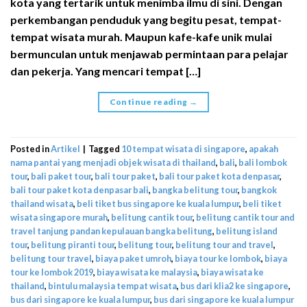
kota yang tertarik untuk menimba ilmu di sini. Dengan
perkembangan penduduk yang begitu pesat, tempat-
tempat wisata murah. Maupun kafe-kafe unik mulai
bermunculan untuk menjawab permintaan para pelajar
dan pekerja. Yang mencari tempat […]
Continue reading
→
Posted in
Artikel
|
Tagged
10 tempat wisata di singapore
,
apakah
nama pantai yang menjadi objek wisata di thailand
,
bali
,
bali lombok
tour
,
bali paket tour
,
bali tour paket
,
bali tour paket kota denpasar
,
bali tour paket kota denpasar bali
,
bangka belitung tour
,
bangkok
thailand wisata
,
beli tiket bus singapore ke kuala lumpur
,
beli tiket
wisata singapore murah
,
belitung cantik tour
,
belitung cantik tour and
travel tanjung pandan kepulauan bangka belitung
,
belitung island
tour
,
belitung piranti tour
,
belitung tour
,
belitung tour and travel
,
belitung tour travel
,
biaya paket umroh
,
biaya tour ke lombok
,
biaya
tour ke lombok 2019
,
biaya wisata ke malaysia
,
biaya wisata ke
thailand
,
bintulu malaysia tempat wisata
,
bus dari klia2 ke singapore
,
bus dari singapore ke kuala lumpur
,
bus dari singapore ke kuala lumpur