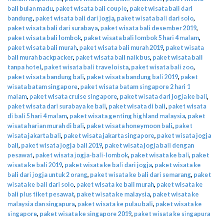
bali bulan madu
,
paket wisata bali couple
,
paket wisata bali dari
bandung
,
paket wisata bali dari jogja
,
paket wisata bali dari solo
,
paket wisata bali dari surabaya
,
paket wisata bali desember 2019
,
paket wisata bali lombok
,
paket wisata bali lombok 5 hari 4 malam
,
paket wisata bali murah
,
paket wisata bali murah 2019
,
paket wisata
bali murah backpacker
,
paket wisata bali naik bus
,
paket wisata bali
tanpa hotel
,
paket wisata bali traveloista
,
paket wisata bali zoo
,
paket wisata bandung bali
,
paket wisata bandung bali 2019
,
paket
wisata batam singapore
,
paket wisata batam singapore 2 hari 1
malam
,
paket wisata cruise singapore
,
paket wisata dari jogja ke bali
,
paket wisata dari surabaya ke bali
,
paket wisata di bali
,
paket wisata
di bali 5 hari 4 malam
,
paket wisata genting highland malaysia
,
paket
wisata harian murah di bali
,
paket wisata honeymoon bali
,
paket
wisata jakarta bali
,
paket wisata jakarta singapore
,
paket wisata jogja
bali
,
paket wisata jogja bali 2019
,
paket wisata jogja bali dengan
pesawat
,
paket wisata jogja-bali-lombok
,
paket wisata ke bali
,
paket
wisata ke bali 2019
,
paket wisata ke bali dari jogja
,
paket wisata ke
bali dari jogja untuk 2 orang
,
paket wisata ke bali dari semarang
,
paket
wisata ke bali dari solo
,
paket wisata ke bali murah
,
paket wisata ke
bali plus tiket pesawat
,
paket wisata ke malaysia
,
paket wisata ke
malaysia dan singapura
,
paket wisata ke pulau bali
,
paket wisata ke
singapore
,
paket wisata ke singapore 2019
,
paket wisata ke singapura