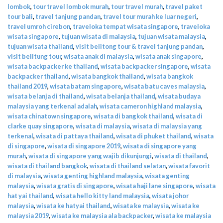
lombok
,
tour travel lombok murah
,
tour travel murah
,
travel paket
tour bali
,
travel tanjung pandan
,
travel tour murah ke luar negeri
,
travel umroh cirebon
,
traveloka tempat wisata singapore
,
traveloka
wisata singapore
,
tujuan wisata di malaysia
,
tujuan wisata malaysia
,
tujuan wisata thailand
,
visit belitong tour & travel tanjung pandan
,
visit belitung tour
,
wisata anak di malaysia
,
wisata anak singapore
,
wisata backpacker ke thailand
,
wisata backpacker singapore
,
wisata
backpacker thailand
,
wisata bangkok thailand
,
wisata bangkok
thailand 2019
,
wisata batam singapore
,
wisata batu caves malaysia
,
wisata belanja di thailand
,
wisata belanja thailand
,
wisata budaya
malaysia yang terkenal adalah
,
wisata cameron highland malaysia
,
wisata chinatown singapore
,
wisata di bangkok thailand
,
wisata di
clarke quay singapore
,
wisata di malaysia
,
wisata di malaysia yang
terkenal
,
wisata di pattaya thailand
,
wisata di phuket thailand
,
wisata
di singapore
,
wisata di singapore 2019
,
wisata di singapore yang
murah
,
wisata di singapore yang wajib dikunjungi
,
wisata di thailand
,
wisata di thailand bangkok
,
wisata di thailand selatan
,
wisata favorit
di malaysia
,
wisata genting highland malaysia
,
wisata genting
malaysia
,
wisata gratis di singapore
,
wisata haji lane singapore
,
wisata
hat yai thailand
,
wisata hello kitty land malaysia
,
wisata johor
malaysia
,
wisata ke hatyai thailand
,
wisata ke malaysia
,
wisata ke
malaysia 2019
,
wisata ke malaysia ala backpacker
,
wisata ke malaysia