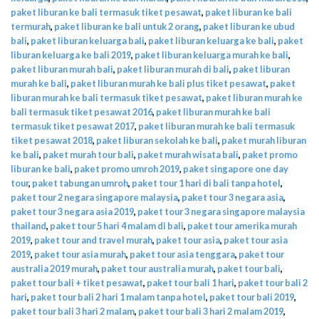
paket liburan ke bali termasuk tiket pesawat
,
paket liburan ke bali
termurah
,
paket liburan ke bali untuk 2 orang
,
paket liburan ke ubud
bali
,
paket liburan keluarga bali
,
paket liburan keluarga ke bali
,
paket
liburan keluarga ke bali 2019
,
paket liburan keluarga murah ke bali
,
paket liburan murah bali
,
paket liburan murah di bali
,
paket liburan
murah ke bali
,
paket liburan murah ke bali plus tiket pesawat
,
paket
liburan murah ke bali termasuk tiket pesawat
,
paket liburan murah ke
bali termasuk tiket pesawat 2016
,
paket liburan murah ke bali
termasuk tiket pesawat 2017
,
paket liburan murah ke bali termasuk
tiket pesawat 2018
,
paket liburan sekolah ke bali
,
paket murah liburan
ke bali
,
paket murah tour bali
,
paket murah wisata bali
,
paket promo
liburan ke bali
,
paket promo umroh 2019
,
paket singapore one day
tour
,
paket tabungan umroh
,
paket tour 1 hari di bali tanpa hotel
,
paket tour 2 negara singapore malaysia
,
paket tour 3 negara asia
,
paket tour 3 negara asia 2019
,
paket tour 3 negara singapore malaysia
thailand
,
paket tour 5 hari 4 malam di bali
,
paket tour amerika murah
2019
,
paket tour and travel murah
,
paket tour asia
,
paket tour asia
2019
,
paket tour asia murah
,
paket tour asia tenggara
,
paket tour
australia 2019 murah
,
paket tour australia murah
,
paket tour bali
,
paket tour bali + tiket pesawat
,
paket tour bali 1 hari
,
paket tour bali 2
hari
,
paket tour bali 2 hari 1 malam tanpa hotel
,
paket tour bali 2019
,
paket tour bali 3 hari 2 malam
,
paket tour bali 3 hari 2 malam 2019
,