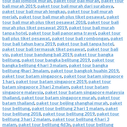
tour bali lombok murah
,
paket tour bali murah
,
paket tour
bali murah 2019
,
paket tour bali murah dari surabaya
,
paket tour bali murah lengkap
,
paket tour bali murah
meriah
,
paket tour bali murah plus tiket pesawat
,
paket
tour bali murah plus tiket pesawat 2018
,
paket tour bali
murah plus tiket pesawat 2019
,
paket tour bali murah
tanpa hotel
,
paket tour bali panorama travel
,
paket tour
bali plus tiket pesawat
,
paket tour bali rombongan
,
paket
tour bali tahun baru 2019
,
paket tour bali tanpa hotel
,
paket tour bali termasuk tiket pesawat
,
paket tour bali
vip
,
paket tour bandung bali 2019
,
paket tour bangka
belitung
,
paket tour bangka belitung 2019
,
paket tour
bangka belitung 4 hari 3 malam
,
paket tour bangka
belitung 4hari 3malam
,
paket tour bangkok huahin 2019
,
paket tour batam singapore
,
paket tour batam singapore
1 hari
,
paket tour batam singapore 2019
,
paket tour
batam singapore 3 hari 2 malam
,
paket tour batam
singapore malaysia
,
paket tour batam singapore malaysia
thailand
,
paket tour batam singapore murah
,
paket tour
batam thailand
,
paket tour beijing shanghai murah
,
paket
tour belitung
,
paket tour belitung 2 hari 1 malam
,
paket
tour belitung 2018
,
paket tour belitung 2019
,
paket tour
belitung 3 hari 2 malam
,
paket tour belitung 4 hari 3
malam
,
paket tour belitung 4d3n
,
paket tour belitung