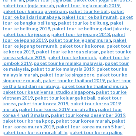
paket tour jogja murah
,
paket tour jogja murah 2019
,
paket tour kamboja vietnam
,
paket tour ke bali
,
paket
tour ke bali dari surabaya
,
paket tour ke bali murah
,
paket
tour ke bangka belitung
,
paket tour ke belitung
,
paket
tour ke belitung 2019
,
paket tour ke belitung dari jakarta
,
paket tour ke jepang
,
paket tour ke jepang 2018
,
paket
tour ke jepang 2019
,
paket tour ke jepang murah
,
paket
tour ke jepang termurah
,
paket tour ke korea
,
paket tour
ke korea 2019
,
paket tour ke korea selatan
,
paket tour ke
korea selatan 2019
,
paket tour ke lombok
,
paket tour ke
lombok 2019
,
paket tour ke malaka malaysia
,
paket tour
ke malaysia
,
paket tour ke malaysia 2019
,
paket tour ke
malaysia murah
,
paket tour ke singapore
,
paket tour ke
singapore murah
,
paket tour ke thailand 2019
,
paket tour
ke thailand dari surabaya
,
paket tour ke thailand murah
,
paket tour ke universal studio singapore
,
paket tour ke
vietnam 2019
,
paket tour keluarga ke bali
,
paket tour
korea
,
paket tour korea 2019
,
paket tour korea 2019
murah
,
paket tour korea 2019 murah all in
,
paket tour
korea 4 hari 3 malam
,
paket tour korea desember 2019
,
paket tour korea kpop
,
paket tour korea murah
,
paket
tour korea murah 2019
,
paket tour korea murah 5 hari
,
paket tour korea murah all in
,
paket tour korea paling