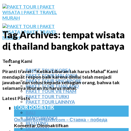
Skip
to
content
Tag Archives:
tempat wisata
di thailand bangkok pattaya
BERANDA
Tentang Kami
PAKET TOUR
PAKET TOUR KOREA
Piranti travel : “ Ketika Liburan tak harus Mahal” Kami
PAKET TOUR MALAYSIA
mendapat respon baik karena dinilai telah menjadi
PAKET TOUR SINGAPORE
jawaban dan solusi kepada sebagian orang, bahwa tak
PAKET TOUR THAILAND
selamanya liburan itu harus mahal.
PAKET TOUR VIETNAM
PAKET TOUR TURKI
Latest Posts
PAKET TOUR LAINNYA
TOUR DOMESTIK
22
BALI
Jun
BANYUWANGI
Онлайн BetMatch.com – Ставка – победа
BELITUNG
pada
Komentar Dinonaktifkan
DERAWAN
Онлайн
15