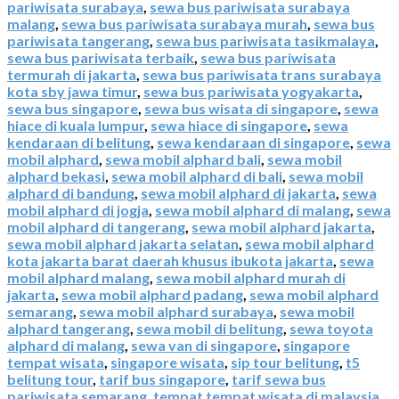
pariwisata surabaya
,
sewa bus pariwisata surabaya
malang
,
sewa bus pariwisata surabaya murah
,
sewa bus
pariwisata tangerang
,
sewa bus pariwisata tasikmalaya
,
sewa bus pariwisata terbaik
,
sewa bus pariwisata
termurah di jakarta
,
sewa bus pariwisata trans surabaya
kota sby jawa timur
,
sewa bus pariwisata yogyakarta
,
sewa bus singapore
,
sewa bus wisata di singapore
,
sewa
hiace di kuala lumpur
,
sewa hiace di singapore
,
sewa
kendaraan di belitung
,
sewa kendaraan di singapore
,
sewa
mobil alphard
,
sewa mobil alphard bali
,
sewa mobil
alphard bekasi
,
sewa mobil alphard di bali
,
sewa mobil
alphard di bandung
,
sewa mobil alphard di jakarta
,
sewa
mobil alphard di jogja
,
sewa mobil alphard di malang
,
sewa
mobil alphard di tangerang
,
sewa mobil alphard jakarta
,
sewa mobil alphard jakarta selatan
,
sewa mobil alphard
kota jakarta barat daerah khusus ibukota jakarta
,
sewa
mobil alphard malang
,
sewa mobil alphard murah di
jakarta
,
sewa mobil alphard padang
,
sewa mobil alphard
semarang
,
sewa mobil alphard surabaya
,
sewa mobil
alphard tangerang
,
sewa mobil di belitung
,
sewa toyota
alphard di malang
,
sewa van di singapore
,
singapore
tempat wisata
,
singapore wisata
,
sip tour belitung
,
t5
belitung tour
,
tarif bus singapore
,
tarif sewa bus
pariwisata semarang
,
tempat tempat wisata di malaysia
,