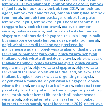
lombok gili trawangan tour
,
lombok one day tour
,
lombok
rinjani tour
,
lombok tour
,
lombok tour 2019
,
lombok tour
agent
,
lombok tour and travel
,
lombok tour guide
,
lombok
tour murah
,
lombok tour package
,
lombok tour paket
,
lombok tour plus
,
lombok tour plus kota mataram nusa
tenggara bar
,
lombok tour travel
,
malaysia tempat
wisata
,
malaysia wisata
,
naik bus dari kuala lumpur ke
singapore
,
naik bus dari singapore ke kuala lumpur
,
naik
bus singapore ke kuala lumpur
,
nusa penida tour murah
,
objek wisata alam di thailand yang terkenal ke
mancanegara adalah
,
objek wisata alam di thailand yang
terkenal ke mancanegara yaitu
,
objek wisata bangkok
thailand
,
objek wisata di melaka malaysia
,
objek wisata di
thailand bangkok
,
objek wisata malaysia
,
objek wisata
negara malaysia
,
objek wisata singapore
,
objek wisata
terkenal di thailand
,
objek wisata thailand
,
objek wisata
thailand bangkok
,
obyek wisata di genting malaysia
,
obyek wisata malaysia
,
obyek wisata singapore
,
obyek
wisata thailand
,
one day tour bali murah
,
paket bali tour
,
paket city tour bali
,
paket city tour singapore
,
paket haji
dan umroh
,
paket hemat liburan ke bali
,
paket hemat
wisata bali
,
paket internet murah saat umroh
,
paket
internet umroh murah
,
paket korea tour 2019
,
paket lava