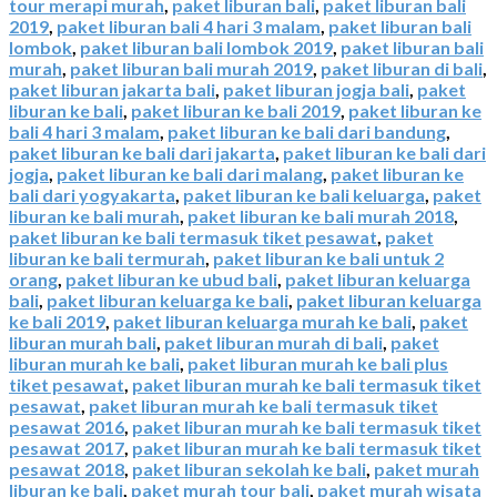
tour merapi murah
,
paket liburan bali
,
paket liburan bali
2019
,
paket liburan bali 4 hari 3 malam
,
paket liburan bali
lombok
,
paket liburan bali lombok 2019
,
paket liburan bali
murah
,
paket liburan bali murah 2019
,
paket liburan di bali
,
paket liburan jakarta bali
,
paket liburan jogja bali
,
paket
liburan ke bali
,
paket liburan ke bali 2019
,
paket liburan ke
bali 4 hari 3 malam
,
paket liburan ke bali dari bandung
,
paket liburan ke bali dari jakarta
,
paket liburan ke bali dari
jogja
,
paket liburan ke bali dari malang
,
paket liburan ke
bali dari yogyakarta
,
paket liburan ke bali keluarga
,
paket
liburan ke bali murah
,
paket liburan ke bali murah 2018
,
paket liburan ke bali termasuk tiket pesawat
,
paket
liburan ke bali termurah
,
paket liburan ke bali untuk 2
orang
,
paket liburan ke ubud bali
,
paket liburan keluarga
bali
,
paket liburan keluarga ke bali
,
paket liburan keluarga
ke bali 2019
,
paket liburan keluarga murah ke bali
,
paket
liburan murah bali
,
paket liburan murah di bali
,
paket
liburan murah ke bali
,
paket liburan murah ke bali plus
tiket pesawat
,
paket liburan murah ke bali termasuk tiket
pesawat
,
paket liburan murah ke bali termasuk tiket
pesawat 2016
,
paket liburan murah ke bali termasuk tiket
pesawat 2017
,
paket liburan murah ke bali termasuk tiket
pesawat 2018
,
paket liburan sekolah ke bali
,
paket murah
liburan ke bali
,
paket murah tour bali
,
paket murah wisata