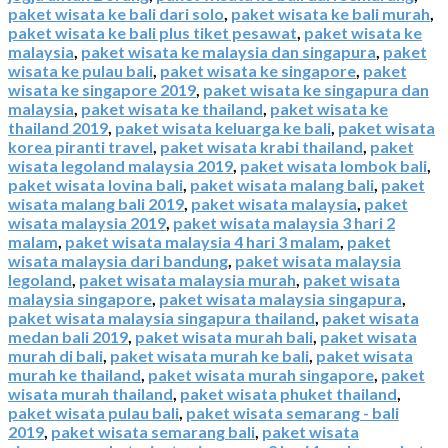
paket wisata ke bali dari solo
,
paket wisata ke bali murah
,
paket wisata ke bali plus tiket pesawat
,
paket wisata ke
malaysia
,
paket wisata ke malaysia dan singapura
,
paket
wisata ke pulau bali
,
paket wisata ke singapore
,
paket
wisata ke singapore 2019
,
paket wisata ke singapura dan
malaysia
,
paket wisata ke thailand
,
paket wisata ke
thailand 2019
,
paket wisata keluarga ke bali
,
paket wisata
korea piranti travel
,
paket wisata krabi thailand
,
paket
wisata legoland malaysia 2019
,
paket wisata lombok bali
,
paket wisata lovina bali
,
paket wisata malang bali
,
paket
wisata malang bali 2019
,
paket wisata malaysia
,
paket
wisata malaysia 2019
,
paket wisata malaysia 3 hari 2
malam
,
paket wisata malaysia 4 hari 3 malam
,
paket
wisata malaysia dari bandung
,
paket wisata malaysia
legoland
,
paket wisata malaysia murah
,
paket wisata
malaysia singapore
,
paket wisata malaysia singapura
,
paket wisata malaysia singapura thailand
,
paket wisata
medan bali 2019
,
paket wisata murah bali
,
paket wisata
murah di bali
,
paket wisata murah ke bali
,
paket wisata
murah ke thailand
,
paket wisata murah singapore
,
paket
wisata murah thailand
,
paket wisata phuket thailand
,
paket wisata pulau bali
,
paket wisata semarang - bali
2019
,
paket wisata semarang bali
,
paket wisata