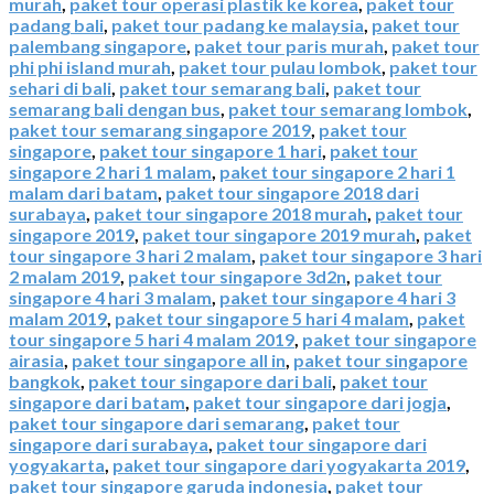
murah
,
paket tour operasi plastik ke korea
,
paket tour
padang bali
,
paket tour padang ke malaysia
,
paket tour
palembang singapore
,
paket tour paris murah
,
paket tour
phi phi island murah
,
paket tour pulau lombok
,
paket tour
sehari di bali
,
paket tour semarang bali
,
paket tour
semarang bali dengan bus
,
paket tour semarang lombok
,
paket tour semarang singapore 2019
,
paket tour
singapore
,
paket tour singapore 1 hari
,
paket tour
singapore 2 hari 1 malam
,
paket tour singapore 2 hari 1
malam dari batam
,
paket tour singapore 2018 dari
surabaya
,
paket tour singapore 2018 murah
,
paket tour
singapore 2019
,
paket tour singapore 2019 murah
,
paket
tour singapore 3 hari 2 malam
,
paket tour singapore 3 hari
2 malam 2019
,
paket tour singapore 3d2n
,
paket tour
singapore 4 hari 3 malam
,
paket tour singapore 4 hari 3
malam 2019
,
paket tour singapore 5 hari 4 malam
,
paket
tour singapore 5 hari 4 malam 2019
,
paket tour singapore
airasia
,
paket tour singapore all in
,
paket tour singapore
bangkok
,
paket tour singapore dari bali
,
paket tour
singapore dari batam
,
paket tour singapore dari jogja
,
paket tour singapore dari semarang
,
paket tour
singapore dari surabaya
,
paket tour singapore dari
yogyakarta
,
paket tour singapore dari yogyakarta 2019
,
paket tour singapore garuda indonesia
,
paket tour