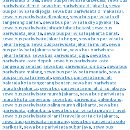
pariwisata di bsd
,
sewa bus pariwisata di jakarta
,
sewa
bus pariwisata di jogja
,
sewa bus pariwisata di makassar
,
sewa bus pariwisata di malang
,
sewa bus pariwisata di
tangerang banten
,
sewa bus pariwisata di yogyakarta
,
sewa bus pariwisata jabodetabek bekasi
,
sewa bus
pariwisata jakarta
,
sewa bus pariwisata jakarta barat
,
sewa bus pariwisata jakarta bogor
,
sewa bus pariwisata
jakarta jogja
,
sewa bus pariwisata jakarta murah
,
sewa
bus pariwisata jakarta selatan
,
sewa bus pariwisata
jakarta timur
,
sewa bus pariwisata jogja
,
sewa bus
pariwisata kota depok
,
sewa bus pariwisata kota
tangerang selatan
,
sewa bus pariwisata lombok
,
sewa bus
pariwisata malang
,
sewa bus pariwisata manado
,
sewa
bus pariwisata mewah
,
sewa bus pariwisata murah
balaraja kota tangerang banten
,
sewa bus pariwisata
murah di jakarta
,
sewa bus pariwisata murah di surabaya
,
sewa bus pariwisata murah jakarta
,
sewa bus pariwisata
murah kota tangerang
,
sewa bus pariwisata palembang
,
sewa bus pariwisata paling murah di jakarta
,
sewa bus
pariwisata pekanbaru
,
sewa bus pariwisata piranti travel
,
sewa bus pariwisata piranti travel jakarta city jakarta
,
sewa bus pariwisata semarang
,
sewa bus pariwisata solo
parikesit
,
sewa bus pariwisata subur jaya
,
sewa bus