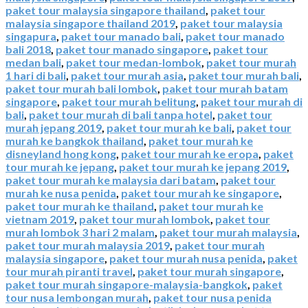
paket tour malaysia singapore thailand
,
paket tour
malaysia singapore thailand 2019
,
paket tour malaysia
singapura
,
paket tour manado bali
,
paket tour manado
bali 2018
,
paket tour manado singapore
,
paket tour
medan bali
,
paket tour medan-lombok
,
paket tour murah
1 hari di bali
,
paket tour murah asia
,
paket tour murah bali
,
paket tour murah bali lombok
,
paket tour murah batam
singapore
,
paket tour murah belitung
,
paket tour murah di
bali
,
paket tour murah di bali tanpa hotel
,
paket tour
murah jepang 2019
,
paket tour murah ke bali
,
paket tour
murah ke bangkok thailand
,
paket tour murah ke
disneyland hong kong
,
paket tour murah ke eropa
,
paket
tour murah ke jepang
,
paket tour murah ke jepang 2019
,
paket tour murah ke malaysia dari batam
,
paket tour
murah ke nusa penida
,
paket tour murah ke singapore
,
paket tour murah ke thailand
,
paket tour murah ke
vietnam 2019
,
paket tour murah lombok
,
paket tour
murah lombok 3 hari 2 malam
,
paket tour murah malaysia
,
paket tour murah malaysia 2019
,
paket tour murah
malaysia singapore
,
paket tour murah nusa penida
,
paket
tour murah piranti travel
,
paket tour murah singapore
,
paket tour murah singapore-malaysia-bangkok
,
paket
tour nusa lembongan murah
,
paket tour nusa penida