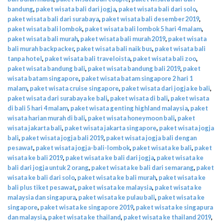
bandung
,
paket wisata bali dari jogja
,
paket wisata bali dari solo
,
paket wisata bali dari surabaya
,
paket wisata bali desember 2019
,
paket wisata bali lombok
,
paket wisata bali lombok 5 hari 4 malam
,
paket wisata bali murah
,
paket wisata bali murah 2019
,
paket wisata
bali murah backpacker
,
paket wisata bali naik bus
,
paket wisata bali
tanpa hotel
,
paket wisata bali traveloista
,
paket wisata bali zoo
,
paket wisata bandung bali
,
paket wisata bandung bali 2019
,
paket
wisata batam singapore
,
paket wisata batam singapore 2 hari 1
malam
,
paket wisata cruise singapore
,
paket wisata dari jogja ke bali
,
paket wisata dari surabaya ke bali
,
paket wisata di bali
,
paket wisata
di bali 5 hari 4 malam
,
paket wisata genting highland malaysia
,
paket
wisata harian murah di bali
,
paket wisata honeymoon bali
,
paket
wisata jakarta bali
,
paket wisata jakarta singapore
,
paket wisata jogja
bali
,
paket wisata jogja bali 2019
,
paket wisata jogja bali dengan
pesawat
,
paket wisata jogja-bali-lombok
,
paket wisata ke bali
,
paket
wisata ke bali 2019
,
paket wisata ke bali dari jogja
,
paket wisata ke
bali dari jogja untuk 2 orang
,
paket wisata ke bali dari semarang
,
paket
wisata ke bali dari solo
,
paket wisata ke bali murah
,
paket wisata ke
bali plus tiket pesawat
,
paket wisata ke malaysia
,
paket wisata ke
malaysia dan singapura
,
paket wisata ke pulau bali
,
paket wisata ke
singapore
,
paket wisata ke singapore 2019
,
paket wisata ke singapura
dan malaysia
,
paket wisata ke thailand
,
paket wisata ke thailand 2019
,