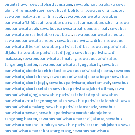
piranti travel
,
sewa alphard semarang
,
sewa alphard surabaya
,
sewa
alphard termasuk supir
,
sewa bus di belitung
,
sewa bus di singapore
,
sewa bus malaysia piranti travel
,
sewa bus pariwisata
,
sewa bus
pariwisata 40 -50 seat
,
sewa bus pariwisata armada baru jakarta
,
sewa
bus pariwisata bali
,
sewa bus pariwisata bali denpasar bali
,
sewa bus
pariwisata bekasi kota bks jawa barat
,
sewa bus pariwisata ciputat
,
sewa bus pariwisata cirebon
,
sewa bus pariwisata di bali
,
sewa bus
pariwisata di bekasi
,
sewa bus pariwisata di bsd
,
sewa bus pariwisata
di jakarta
,
sewa bus pariwisata di jogja
,
sewa bus pariwisata di
makassar
,
sewa bus pariwisata di malang
,
sewa bus pariwisata di
tangerang banten
,
sewa bus pariwisata di yogyakarta
,
sewa bus
pariwisata jabodetabek bekasi
,
sewa bus pariwisata jakarta
,
sewa bus
pariwisata jakarta barat
,
sewa bus pariwisata jakarta bogor
,
sewa bus
pariwisata jakarta jogja
,
sewa bus pariwisata jakarta murah
,
sewa bus
pariwisata jakarta selatan
,
sewa bus pariwisata jakarta timur
,
sewa
bus pariwisata jogja
,
sewa bus pariwisata kota depok
,
sewa bus
pariwisata kota tangerang selatan
,
sewa bus pariwisata lombok
,
sewa
bus pariwisata malang
,
sewa bus pariwisata manado
,
sewa bus
pariwisata mewah
,
sewa bus pariwisata murah balaraja kota
tangerang banten
,
sewa bus pariwisata murah di jakarta
,
sewa bus
pariwisata murah di surabaya
,
sewa bus pariwisata murah jakarta
,
sewa
bus pariwisata murah kota tangerang
,
sewa bus pariwisata