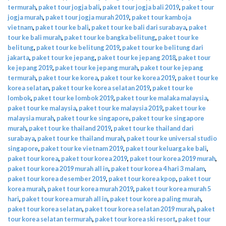
termurah
,
paket tour jogja bali
,
paket tour jogja bali 2019
,
paket tour
jogja murah
,
paket tour jogja murah 2019
,
paket tour kamboja
vietnam
,
paket tour ke bali
,
paket tour ke bali dari surabaya
,
paket
tour ke bali murah
,
paket tour ke bangka belitung
,
paket tour ke
belitung
,
paket tour ke belitung 2019
,
paket tour ke belitung dari
jakarta
,
paket tour ke jepang
,
paket tour ke jepang 2018
,
paket tour
ke jepang 2019
,
paket tour ke jepang murah
,
paket tour ke jepang
termurah
,
paket tour ke korea
,
paket tour ke korea 2019
,
paket tour ke
korea selatan
,
paket tour ke korea selatan 2019
,
paket tour ke
lombok
,
paket tour ke lombok 2019
,
paket tour ke malaka malaysia
,
paket tour ke malaysia
,
paket tour ke malaysia 2019
,
paket tour ke
malaysia murah
,
paket tour ke singapore
,
paket tour ke singapore
murah
,
paket tour ke thailand 2019
,
paket tour ke thailand dari
surabaya
,
paket tour ke thailand murah
,
paket tour ke universal studio
singapore
,
paket tour ke vietnam 2019
,
paket tour keluarga ke bali
,
paket tour korea
,
paket tour korea 2019
,
paket tour korea 2019 murah
,
paket tour korea 2019 murah all in
,
paket tour korea 4 hari 3 malam
,
paket tour korea desember 2019
,
paket tour korea kpop
,
paket tour
korea murah
,
paket tour korea murah 2019
,
paket tour korea murah 5
hari
,
paket tour korea murah all in
,
paket tour korea paling murah
,
paket tour korea selatan
,
paket tour korea selatan 2019 murah
,
paket
tour korea selatan termurah
,
paket tour korea ski resort
,
paket tour