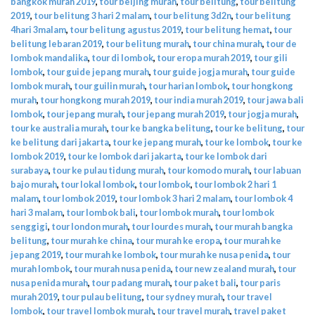
bangkok murah 2019
,
tour beijing murah
,
tour belitung
,
tour belitung
2019
,
tour belitung 3 hari 2 malam
,
tour belitung 3d2n
,
tour belitung
4hari 3malam
,
tour belitung agustus 2019
,
tour belitung hemat
,
tour
belitung lebaran 2019
,
tour belitung murah
,
tour china murah
,
tour de
lombok mandalika
,
tour di lombok
,
tour eropa murah 2019
,
tour gili
lombok
,
tour guide jepang murah
,
tour guide jogja murah
,
tour guide
lombok murah
,
tour guilin murah
,
tour harian lombok
,
tour hongkong
murah
,
tour hongkong murah 2019
,
tour india murah 2019
,
tour jawa bali
lombok
,
tour jepang murah
,
tour jepang murah 2019
,
tour jogja murah
,
tour ke australia murah
,
tour ke bangka belitung
,
tour ke belitung
,
tour
ke belitung dari jakarta
,
tour ke jepang murah
,
tour ke lombok
,
tour ke
lombok 2019
,
tour ke lombok dari jakarta
,
tour ke lombok dari
surabaya
,
tour ke pulau tidung murah
,
tour komodo murah
,
tour labuan
bajo murah
,
tour lokal lombok
,
tour lombok
,
tour lombok 2 hari 1
malam
,
tour lombok 2019
,
tour lombok 3 hari 2 malam
,
tour lombok 4
hari 3 malam
,
tour lombok bali
,
tour lombok murah
,
tour lombok
senggigi
,
tour london murah
,
tour lourdes murah
,
tour murah bangka
belitung
,
tour murah ke china
,
tour murah ke eropa
,
tour murah ke
jepang 2019
,
tour murah ke lombok
,
tour murah ke nusa penida
,
tour
murah lombok
,
tour murah nusa penida
,
tour new zealand murah
,
tour
nusa penida murah
,
tour padang murah
,
tour paket bali
,
tour paris
murah 2019
,
tour pulau belitung
,
tour sydney murah
,
tour travel
lombok
,
tour travel lombok murah
,
tour travel murah
,
travel paket