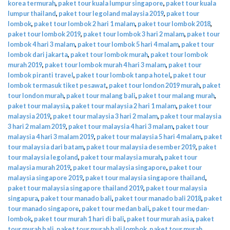
korea termurah
,
paket tour kuala lumpur singapore
,
paket tour kuala
lumpur thailand
,
paket tour legoland malaysia 2019
,
paket tour
lombok
,
paket tour lombok 2 hari 1 malam
,
paket tour lombok 2018
,
paket tour lombok 2019
,
paket tour lombok 3 hari 2 malam
,
paket tour
lombok 4 hari 3 malam
,
paket tour lombok 5 hari 4 malam
,
paket tour
lombok dari jakarta
,
paket tour lombok murah
,
paket tour lombok
murah 2019
,
paket tour lombok murah 4 hari 3 malam
,
paket tour
lombok piranti travel
,
paket tour lombok tanpa hotel
,
paket tour
lombok termasuk tiket pesawat
,
paket tour london 2019 murah
,
paket
tour london murah
,
paket tour malang bali
,
paket tour malang murah
,
paket tour malaysia
,
paket tour malaysia 2 hari 1 malam
,
paket tour
malaysia 2019
,
paket tour malaysia 3 hari 2 malam
,
paket tour malaysia
3 hari 2 malam 2019
,
paket tour malaysia 4 hari 3 malam
,
paket tour
malaysia 4 hari 3 malam 2019
,
paket tour malaysia 5 hari 4 malam
,
paket
tour malaysia dari batam
,
paket tour malaysia desember 2019
,
paket
tour malaysia legoland
,
paket tour malaysia murah
,
paket tour
malaysia murah 2019
,
paket tour malaysia singapore
,
paket tour
malaysia singapore 2019
,
paket tour malaysia singapore thailand
,
paket tour malaysia singapore thailand 2019
,
paket tour malaysia
singapura
,
paket tour manado bali
,
paket tour manado bali 2018
,
paket
tour manado singapore
,
paket tour medan bali
,
paket tour medan-
lombok
,
paket tour murah 1 hari di bali
,
paket tour murah asia
,
paket
tour murah bali
,
paket tour murah bali lombok
,
paket tour murah