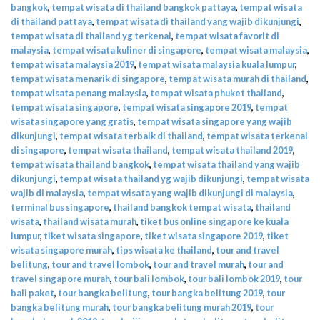
bangkok
,
tempat wisata di thailand bangkok pattaya
,
tempat wisata
di thailand pattaya
,
tempat wisata di thailand yang wajib dikunjungi
,
tempat wisata di thailand yg terkenal
,
tempat wisata favorit di
malaysia
,
tempat wisata kuliner di singapore
,
tempat wisata malaysia
,
tempat wisata malaysia 2019
,
tempat wisata malaysia kuala lumpur
,
tempat wisata menarik di singapore
,
tempat wisata murah di thailand
,
tempat wisata penang malaysia
,
tempat wisata phuket thailand
,
tempat wisata singapore
,
tempat wisata singapore 2019
,
tempat
wisata singapore yang gratis
,
tempat wisata singapore yang wajib
dikunjungi
,
tempat wisata terbaik di thailand
,
tempat wisata terkenal
di singapore
,
tempat wisata thailand
,
tempat wisata thailand 2019
,
tempat wisata thailand bangkok
,
tempat wisata thailand yang wajib
dikunjungi
,
tempat wisata thailand yg wajib dikunjungi
,
tempat wisata
wajib di malaysia
,
tempat wisata yang wajib dikunjungi di malaysia
,
terminal bus singapore
,
thailand bangkok tempat wisata
,
thailand
wisata
,
thailand wisata murah
,
tiket bus online singapore ke kuala
lumpur
,
tiket wisata singapore
,
tiket wisata singapore 2019
,
tiket
wisata singapore murah
,
tips wisata ke thailand
,
tour and travel
belitung
,
tour and travel lombok
,
tour and travel murah
,
tour and
travel singapore murah
,
tour bali lombok
,
tour bali lombok 2019
,
tour
bali paket
,
tour bangka belitung
,
tour bangka belitung 2019
,
tour
bangka belitung murah
,
tour bangka belitung murah 2019
,
tour