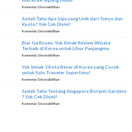
Terbaik
Thailand
pada
Komentar Dinonaktifkan
yang
Biar
Hanya
Kantong
Sudah Tahu Apa Saja yang Unik dari Tokyo dan
Dimiliki
Ga
Oleh
Kyoto? Yuk Cek Disini!
Jebol,
Thailand
pada
Komentar Dinonaktifkan
Yuk
Sudah
Simak
Tahu
Biar Ga Bosen, Yuk Simak Review Wisata
Trik
Apa
Liburan
Terbaik di Korea untuk Libur Panjangmu
Saja
Murah
pada
Komentar Dinonaktifkan
yang
ke
Biar
Unik
Jepang
Ga
Yuk Simak 3 Kota Besar di Korea yang Cocok
dari
Disini!
Bosen,
Tokyo
untuk Solo Traveler Sepertimu!
Yuk
dan
pada
Komentar Dinonaktifkan
Simak
Kyoto?
Yuk
Review
Yuk
Simak
Sudah Tahu Tentang Singapore Botanic Gardens
Wisata
Cek
3
Terbaik
? Yuk Cek Disini!
Disini!
Kota
di
pada
Komentar Dinonaktifkan
Besar
Korea
Sudah
di
untuk
Tahu
Korea
Libur
Tentang
yang
Panjangmu
Singapore
Cocok
Botanic
untuk