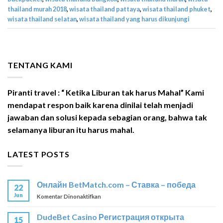
thailand murah 2018
,
wisata thailand pattaya
,
wisata thailand phuket
,
wisata thailand selatan
,
wisata thailand yang harus dikunjungi
TENTANG KAMI
Piranti travel : “ Ketika Liburan tak harus Mahal” Kami
mendapat respon baik karena dinilai telah menjadi
jawaban dan solusi kepada sebagian orang, bahwa tak
selamanya liburan itu harus mahal.
LATEST POSTS
Онлайн BetMatch.com – Ставка – победа
22
Jun
pada
Komentar Dinonaktifkan
Онлайн
BetMatch.com
DudeBet Casino Регистрация открыта
15
–