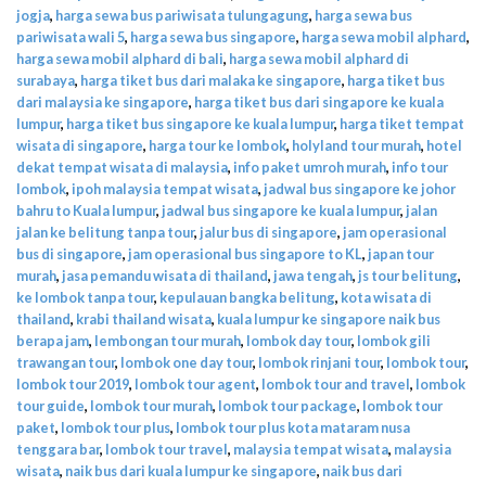
jogja
,
harga sewa bus pariwisata tulungagung
,
harga sewa bus
pariwisata wali 5
,
harga sewa bus singapore
,
harga sewa mobil alphard
,
harga sewa mobil alphard di bali
,
harga sewa mobil alphard di
surabaya
,
harga tiket bus dari malaka ke singapore
,
harga tiket bus
dari malaysia ke singapore
,
harga tiket bus dari singapore ke kuala
lumpur
,
harga tiket bus singapore ke kuala lumpur
,
harga tiket tempat
wisata di singapore
,
harga tour ke lombok
,
holyland tour murah
,
hotel
dekat tempat wisata di malaysia
,
info paket umroh murah
,
info tour
lombok
,
ipoh malaysia tempat wisata
,
jadwal bus singapore ke johor
bahru to Kuala lumpur
,
jadwal bus singapore ke kuala lumpur
,
jalan
jalan ke belitung tanpa tour
,
jalur bus di singapore
,
jam operasional
bus di singapore
,
jam operasional bus singapore to KL
,
japan tour
murah
,
jasa pemandu wisata di thailand
,
jawa tengah
,
js tour belitung
,
ke lombok tanpa tour
,
kepulauan bangka belitung
,
kota wisata di
thailand
,
krabi thailand wisata
,
kuala lumpur ke singapore naik bus
berapa jam
,
lembongan tour murah
,
lombok day tour
,
lombok gili
trawangan tour
,
lombok one day tour
,
lombok rinjani tour
,
lombok tour
,
lombok tour 2019
,
lombok tour agent
,
lombok tour and travel
,
lombok
tour guide
,
lombok tour murah
,
lombok tour package
,
lombok tour
paket
,
lombok tour plus
,
lombok tour plus kota mataram nusa
tenggara bar
,
lombok tour travel
,
malaysia tempat wisata
,
malaysia
wisata
,
naik bus dari kuala lumpur ke singapore
,
naik bus dari