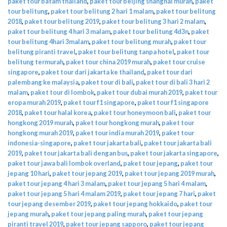
paket tour batam thailand
,
paket tour beijing shanghai murah
,
paket
tour belitung
,
paket tour belitung 2 hari 1 malam
,
paket tour belitung
2018
,
paket tour belitung 2019
,
paket tour belitung 3 hari 2 malam
,
paket tour belitung 4 hari 3 malam
,
paket tour belitung 4d3n
,
paket
tour belitung 4hari 3malam
,
paket tour belitung murah
,
paket tour
belitung piranti travel
,
paket tour belitung tanpa hotel
,
paket tour
belitung termurah
,
paket tour china 2019 murah
,
paket tour cruise
singapore
,
paket tour dari jakarta ke thailand
,
paket tour dari
palembang ke malaysia
,
paket tour di bali
,
paket tour di bali 3 hari 2
malam
,
paket tour di lombok
,
paket tour dubai murah 2019
,
paket tour
eropa murah 2019
,
paket tour f1 singapore
,
paket tour f1 singapore
2018
,
paket tour halal korea
,
paket tour honeymoon bali
,
paket tour
hongkong 2019 murah
,
paket tour hongkong murah
,
paket tour
hongkong murah 2019
,
paket tour india murah 2019
,
paket tour
indonesia-singapore
,
paket tour jakarta bali
,
paket tour jakarta bali
2019
,
paket tour jakarta bali dengan bus
,
paket tour jakarta singapore
,
paket tour jawa bali lombok overland
,
paket tour jepang
,
paket tour
jepang 10 hari
,
paket tour jepang 2019
,
paket tour jepang 2019 murah
,
paket tour jepang 4 hari 3 malam
,
paket tour jepang 5 hari 4 malam
,
paket tour jepang 5 hari 4 malam 2019
,
paket tour jepang 7 hari
,
paket
tour jepang desember 2019
,
paket tour jepang hokkaido
,
paket tour
jepang murah
,
paket tour jepang paling murah
,
paket tour jepang
piranti travel 2019
,
paket tour jepang sapporo
,
paket tour jepang