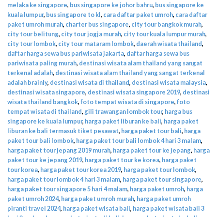
melaka ke singapore
,
bus singapore ke johor bahru
,
bus singapore ke
kuala lumpur
,
bus singapore to kl
,
cara daftar paket umroh
,
cara daftar
paket umroh murah
,
charter bus singapore
,
city tour bangkok murah
,
city tour belitung
,
city tour jogja murah
,
city tour kuala lumpur murah
,
city tour lombok
,
city tour mataram lombok
,
daerah wisata thailand
,
daftar harga sewa bus pariwisata jakarta
,
daftar harga sewa bus
pariwisata paling murah
,
destinasi wisata alam thailand yang sangat
terkenal adalah
,
destinasi wisata alam thailand yang sangat terkenal
adalah brainly
,
destinasi wisata di thailand
,
destinasi wisata malaysia
,
destinasi wisata singapore
,
destinasi wisata singapore 2019
,
destinasi
wisata thailand bangkok
,
foto tempat wisata di singapore
,
foto
tempat wisata di thailand
,
gili trawangan lombok tour
,
harga bus
singapore ke kuala lumpur
,
harga paket liburan ke bali
,
harga paket
liburan ke bali termasuk tiket pesawat
,
harga paket tour bali
,
harga
paket tour bali lombok
,
harga paket tour bali lombok 4 hari 3 malam
,
harga paket tour jepang 2019 murah
,
harga paket tour ke jepang
,
harga
paket tour ke jepang 2019
,
harga paket tour ke korea
,
harga paket
tour korea
,
harga paket tour korea 2019
,
harga paket tour lombok
,
harga paket tour lombok 4 hari 3 malam
,
harga paket tour singapore
,
harga paket tour singapore 5 hari 4 malam
,
harga paket umroh
,
harga
paket umroh 2024
,
harga paket umroh murah
,
harga paket umroh
piranti travel 2024
,
harga paket wisata bali
,
harga paket wisata bali 3