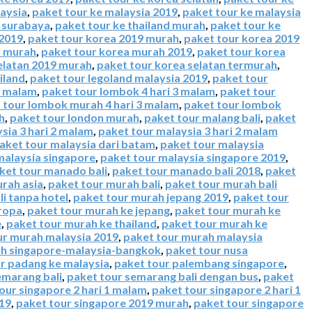
laysia
,
paket tour ke malaysia 2019
,
paket tour ke malaysia
i surabaya
,
paket tour ke thailand murah
,
paket tour ke
 2019
,
paket tour korea 2019 murah
,
paket tour korea 2019
a murah
,
paket tour korea murah 2019
,
paket tour korea
elatan 2019 murah
,
paket tour korea selatan termurah
,
iland
,
paket tour legoland malaysia 2019
,
paket tour
2 malam
,
paket tour lombok 4 hari 3 malam
,
paket tour
 tour lombok murah 4 hari 3 malam
,
paket tour lombok
h
,
paket tour london murah
,
paket tour malang bali
,
paket
sia 3 hari 2 malam
,
paket tour malaysia 3 hari 2 malam
aket tour malaysia dari batam
,
paket tour malaysia
malaysia singapore
,
paket tour malaysia singapore 2019
,
ket tour manado bali
,
paket tour manado bali 2018
,
paket
rah asia
,
paket tour murah bali
,
paket tour murah bali
li tanpa hotel
,
paket tour murah jepang 2019
,
paket tour
ropa
,
paket tour murah ke jepang
,
paket tour murah ke
e
,
paket tour murah ke thailand
,
paket tour murah ke
ur murah malaysia 2019
,
paket tour murah malaysia
ah singapore-malaysia-bangkok
,
paket tour nusa
r padang ke malaysia
,
paket tour palembang singapore
,
emarang bali
,
paket tour semarang bali dengan bus
,
paket
our singapore 2 hari 1 malam
,
paket tour singapore 2 hari 1
019
,
paket tour singapore 2019 murah
,
paket tour singapore