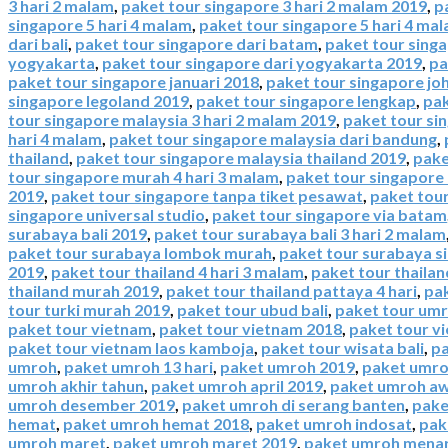
3 hari 2 malam
,
paket tour singapore 3 hari 2 malam 2019
,
p
singapore 5 hari 4 malam
,
paket tour singapore 5 hari 4 ma
dari bali
,
paket tour singapore dari batam
,
paket tour singa
yogyakarta
,
paket tour singapore dari yogyakarta 2019
,
pa
paket tour singapore januari 2018
,
paket tour singapore jo
singapore legoland 2019
,
paket tour singapore lengkap
,
pak
tour singapore malaysia 3 hari 2 malam 2019
,
paket tour si
hari 4 malam
,
paket tour singapore malaysia dari bandung
,
thailand
,
paket tour singapore malaysia thailand 2019
,
pake
tour singapore murah 4 hari 3 malam
,
paket tour singapore
2019
,
paket tour singapore tanpa tiket pesawat
,
paket tou
singapore universal studio
,
paket tour singapore via batam
surabaya bali 2019
,
paket tour surabaya bali 3 hari 2 malam
paket tour surabaya lombok murah
,
paket tour surabaya s
2019
,
paket tour thailand 4 hari 3 malam
,
paket tour thailand
thailand murah 2019
,
paket tour thailand pattaya 4 hari
,
pak
tour turki murah 2019
,
paket tour ubud bali
,
paket tour umr
paket tour vietnam
,
paket tour vietnam 2018
,
paket tour v
paket tour vietnam laos kamboja
,
paket tour wisata bali
,
pa
umroh
,
paket umroh 13 hari
,
paket umroh 2019
,
paket umro
umroh akhir tahun
,
paket umroh april 2019
,
paket umroh aw
umroh desember 2019
,
paket umroh di serang banten
,
pake
hemat
,
paket umroh hemat 2018
,
paket umroh indosat
,
pak
umroh maret
,
paket umroh maret 2019
,
paket umroh menar