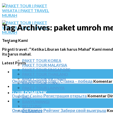
Skip
to
content
Tag Archives:
paket umroh me
Tentang Kami
Piranti travel : “ Ketika Liburan tak harus Mahal” Kami me
BERANDA
itu harus mahal.
PAKET TOUR
PAKET TOUR KOREA
Latest Posts
PAKET TOUR MALAYSIA
PAKET TOUR SINGAPORE
22
PAKET TOUR THAILAND
Jun
PAKET TOUR VIETNAM
Онлайн BetMatch.com – Ставка – победа
Komentar 
PAKET TOUR TURKI
15
PAKET TOUR LAINNYA
Jun
TOUR DOMESTIK
DudeBet Casino Регистрация открыта
Komentar Di
BALI
05
BANYUWANGI
Jun
BELITUNG
Онлайн Казино Рейтинг Забери свой выигрыш
Ko
DERAWAN