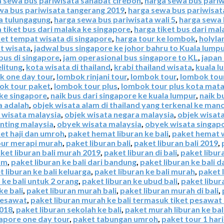
 sewa bus pariwisata sahabat cirebon
,
harga sewa bus pari
wa bus pariwisata tangerang 2019
,
harga sewa bus pariwisat
a tulungagung
,
harga sewa bus pariwisata wali 5
,
harga sewa 
 tiket bus dari malaka ke singapore
,
harga tiket bus dari mal
ket tempat wisata di singapore
,
harga tour ke lombok
,
holyla
t wisata
,
jadwal bus singapore ke johor bahru to Kuala lump
bus di singapore
,
jam operasional bus singapore to KL
,
japan
litung
,
kota wisata di thailand
,
krabi thailand wisata
,
kuala l
k one day tour
,
lombok rinjani tour
,
lombok tour
,
lombok tou
ok tour paket
,
lombok tour plus
,
lombok tour plus kota mat
 ke singapore
,
naik bus dari singapore ke kuala lumpur
,
naik b
a adalah
,
objek wisata alam di thailand yang terkenal ke man
 wisata malaysia
,
objek wisata negara malaysia
,
objek wisat
nting malaysia
,
obyek wisata malaysia
,
obyek wisata singap
et haji dan umroh
,
paket hemat liburan ke bali
,
paket hemat w
our merapi murah
,
paket liburan bali
,
paket liburan bali 2019
,
ket liburan bali murah 2019
,
paket liburan di bali
,
paket libura
lam
,
paket liburan ke bali dari bandung
,
paket liburan ke bali d
t liburan ke bali keluarga
,
paket liburan ke bali murah
,
paket 
 ke bali untuk 2 orang
,
paket liburan ke ubud bali
,
paket libur
ke bali
,
paket liburan murah bali
,
paket liburan murah di bali
,
 pesawat
,
paket liburan murah ke bali termasuk tiket pesawat
2018
,
paket liburan sekolah ke bali
,
paket murah liburan ke bal
apore one day tour
,
paket tabungan umroh
,
paket tour 1 hari