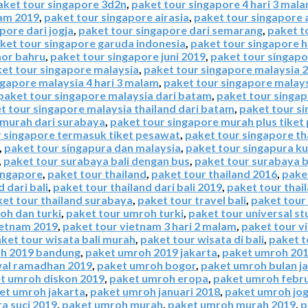
aket tour singapore 3d2n
,
paket tour singapore 4 hari 3 mal
lam 2019
,
paket tour singapore airasia
,
paket tour singapore al
pore dari jogja
,
paket tour singapore dari semarang
,
paket t
ket tour singapore garuda indonesia
,
paket tour singapore 
hor bahru
,
paket tour singapore juni 2019
,
paket tour singapo
et tour singapore malaysia
,
paket tour singapore malaysia 
ngapore malaysia 4 hari 3 malam
,
paket tour singapore malays
paket tour singapore malaysia dari batam
,
paket tour singa
t tour singapore malaysia thailand dari batam
,
paket tour s
 murah dari surabaya
,
paket tour singapore murah plus tiket
r singapore termasuk tiket pesawat
,
paket tour singapore th
,
paket tour singapura dan malaysia
,
paket tour singapura ku
,
paket tour surabaya bali dengan bus
,
paket tour surabaya b
ingapore
,
paket tour thailand
,
paket tour thailand 2016
,
pake
 dari bali
,
paket tour thailand dari bali 2019
,
paket tour thai
et tour thailand surabaya
,
paket tour travel bali
,
paket tour
oh dan turki
,
paket tour umroh turki
,
paket tour universal s
ietnam 2019
,
paket tour vietnam 3 hari 2 malam
,
paket tour v
ket tour wisata bali murah
,
paket tour wisata di bali
,
paket t
h 2019 bandung
,
paket umroh 2019 jakarta
,
paket umroh 2019
al ramadhan 2019
,
paket umroh bogor
,
paket umroh bulan ja
t umroh diskon 2019
,
paket umroh eropa
,
paket umroh febru
et umroh jakarta
,
paket umroh januari 2018
,
paket umroh jog
a suci 2019
,
paket umroh murah
,
paket umroh murah 2019
,
p