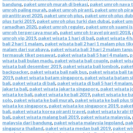
bandung
,
paket umroh murah di bekasi
,
paket umroh nava 
umroh paling murah
,
paket umroh piranti
,
paket umroh pira
pirantitravel 2020
,
paket umroh plus
,
paket umroh plus dub
plus turki 2019
,
paket umroh plus turki dan dubai
,
paket umr
ramadhan 2020
,
paket umroh reguler
,
paket umroh suami is
umroh terpercaya murah
,
paket umroh travel piranti 2018
,
umroh vip 2019
,
paket wisata 1 hari di bali
,
paket wisata 4 ha
bali 2 hari 1 malam
,
paket wisata bali 2 hari 1 malam plus ti
malam dari surabaya
,
paket wisata bali 3 hari 2 malam tanp
termasuk tiket pesawat
,
paket wisata bali 5 hari 4 malam
,
p
wisata bali bulan madu
,
paket wisata bali couple
,
paket wisa
wisata bali desember 2019
,
paket wisata bali lombok
,
paket
backpacker
,
paket wisata bali naik bus
,
paket wisata bali t
2019
,
paket wisata batam singapore
,
paket wisata batam s
bali
,
paket wisata di bali
,
paket wisata di bali 5 hari 4 malam
jakarta bali
,
paket wisata jakarta singapore
,
paket wisata jo
wisata ke bali
,
paket wisata ke bali 2019
,
paket wisata ke bal
solo
,
paket wisata ke bali murah
,
paket wisata ke bali plus 
wisata ke singapore
,
paket wisata ke singapore 2019
,
paket
bali
,
paket wisata korea piranti travel
,
paket wisata krabi t
bali
,
paket wisata malang bali 2019
,
paket wisata malaysia
,
malaysia dari bandung
,
paket wisata malaysia legoland
,
pak
singapura thailand
,
paket wisata medan bali 2019
,
paket wi