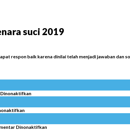
nara suci 2019
ndapat respon baik karena dinilai telah menjadi jawaban dan 
pada
Dinonaktifkan
Онлайн
BetMatch.com
pada
–
nonaktifkan
DudeBet
Ставка
Casino
–
Регистрация
победа
pada
mentar Dinonaktifkan