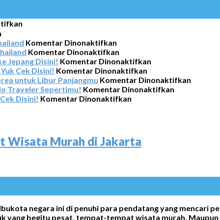
открыта
Онлайн
Казино
pada
tifkan
Рейтинг
Кaзіно
pada
n
Забери
SEWA
Slots
pada
hailand
Komentar Dinonaktifkan
свой
MOBIL
City
Selain
pada
Thailand
Komentar Dinonaktifkan
выигрыш
DI
Побеждай
Hemat,
8
pada
e Jepang Disini!
Komentar Dinonaktifkan
SINGAPORE
Yuk
Destinasi
pada
Biar
Yuk Cek Disini!
легко
Komentar Dinonaktifkan
Simak
Wisata
Sudah
Kantong
pada
orea untuk Libur Panjangmu
Komentar Dinonaktifkan
Deretan
Terbaik
Tahu
Ga
pada
Biar
lo Traveler Sepertimu!
Komentar Dinonaktifkan
Wisata
yang
pada
Apa
Jebol,
Yuk
Ga
Cek Disini!
Komentar Dinonaktifkan
Terbaik
Hanya
Sudah
Saja
Yuk
Simak
Bosen,
Di
Dimiliki
Tahu
yang
Simak
3
Yuk
Thailand
Oleh
Tentang
Unik
Trik
Kota
Simak
Thailand
Singapore
dari
Liburan
Besar
Review
t Wisata Murah di Jakarta
Botanic
Tokyo
Murah
di
Wisata
Gardens
dan
ke
Korea
Terbaik
?
Kyoto?
Jepang
yang
di
Yuk
Yuk
Disini!
Cocok
Korea
Cek
Cek
untuk
untuk
Disini!
Disini!
Solo
Libur
Traveler
Panjan
Ibukota negara ini di penuhi para pendatang yang mencari pen
Sepertimu!
uk yang begitu pesat, tempat-tempat wisata murah. Maupun