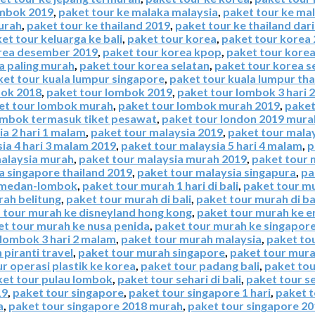
ombok 2019
,
paket tour ke malaka malaysia
,
paket tour ke ma
urah
,
paket tour ke thailand 2019
,
paket tour ke thailand dar
et tour keluarga ke bali
,
paket tour korea
,
paket tour korea
orea desember 2019
,
paket tour korea kpop
,
paket tour kore
a paling murah
,
paket tour korea selatan
,
paket tour korea s
ket tour kuala lumpur singapore
,
paket tour kuala lumpur tha
bok 2018
,
paket tour lombok 2019
,
paket tour lombok 3 hari 
et tour lombok murah
,
paket tour lombok murah 2019
,
paket
ombok termasuk tiket pesawat
,
paket tour london 2019 mura
ia 2 hari 1 malam
,
paket tour malaysia 2019
,
paket tour malay
ia 4 hari 3 malam 2019
,
paket tour malaysia 5 hari 4 malam
,
p
malaysia murah
,
paket tour malaysia murah 2019
,
paket tour 
a singapore thailand 2019
,
paket tour malaysia singapura
,
pa
 medan-lombok
,
paket tour murah 1 hari di bali
,
paket tour mu
rah belitung
,
paket tour murah di bali
,
paket tour murah di ba
 tour murah ke disneyland hong kong
,
paket tour murah ke e
et tour murah ke nusa penida
,
paket tour murah ke singapor
lombok 3 hari 2 malam
,
paket tour murah malaysia
,
paket to
piranti travel
,
paket tour murah singapore
,
paket tour mur
r operasi plastik ke korea
,
paket tour padang bali
,
paket tou
et tour pulau lombok
,
paket tour sehari di bali
,
paket tour s
19
,
paket tour singapore
,
paket tour singapore 1 hari
,
paket t
a
,
paket tour singapore 2018 murah
,
paket tour singapore 2