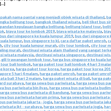
[…]
pakah nama pantai yang menjadi objek wisata di thailand
,
ba
ngka belitung tour
,
bangkok thailand wisata
,
beli tiket bus 
g pandan kepulauan bangka belitung
,
belitung island tour
,
beli
bok
,
biaya tour ke lombok 2019
,
biaya wisata ke malaysia
,
bia
bus dari singapore ke kuala lumpur 2019
,
bus dari singapore 
kuala lumpur
,
bus singapore to kl
,
cara daftar paket umroh
,
c
ah
,
city tour kuala lumpur murah
,
city tour lombok
,
city tour
aling murah
,
destinasi wisata alam thailand yang sangat terk
si wisata malaysia
,
destinasi wisata singapore
,
destinasi wi
,
gili trawangan lombok tour
,
harga bus singapore ke kuala l
 tour bali lombok
,
harga paket tour bali lombok 4 hari 3 mal
ke korea
,
harga paket tour korea
,
harga paket tour korea 20
gapore 5 hari 4 malam
,
harga paket umroh
,
harga paket umro
ata bali 3 hari 2 malam
,
harga paket wisata di bali
,
harga pake
ard surabaya
,
harga sewa bus pariwisata
,
harga sewa bus par
a bus pariwisata bin ilyas
,
harga sewa bus pariwisata budim
harga sewa bus pariwisata di bandung
,
harga sewa bus pariwi
ewa bus pariwisata harum prima
,
harga sewa bus pariwisata 
us pariwisata jakarta - jogja
,
harga sewa bus pariwisata jakart
riwisata jkt - surabaya
,
harga sewa bus pariwisata jogja
,
har