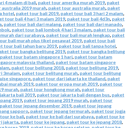
ri 4 malam di bali
,
paket tour amerika murah 2019
,
paket
r australia 2019 murah
,
paket tour australia murah
,
paket
a hotel
,
paket tour bali 2019
,
paket tour bali 3 hari 2 malam
,
t tour bali 4 hari 3 malam 2019
,
paket tour bali 4d3n
,
paket
a
,
paket tour bali dari malang
,
paket tour bali dari manado
,
ombok
,
paket tour bali lombok 4 hari 3 malam
,
paket tour bali
i murah dari surabaya
,
paket tour bali murah lengkap
,
paket
our bali murah plus tiket pesawat 2019
,
paket tour bali
t tour bali tahun baru 2019
,
paket tour bali tanpa hotel
,
aket tour bangka belitung 2019
,
paket tour bangka belitung
paket tour batam singapore 1 hari
,
paket tour batam
ngapore malaysia thailand
,
paket tour batam singapore
malam
,
paket tour belitung 2018
,
paket tour belitung 2019
,
ari 3malam
,
paket tour belitung murah
,
paket tour belitung
ruise singapore
,
paket tour dari jakarta ke thailand
,
paket
ubai murah 2019
,
paket tour eropa murah 2019
,
paket tour
19 murah
,
paket tour hongkong murah
,
paket tour
jakarta bali 2019
,
paket tour jakarta bali dengan bus
,
paket
epang 2019
,
paket tour jepang 2019 murah
,
paket tour
paket tour jepang desember 2019
,
paket tour jepang
epang sapporo
,
paket tour jepang termurah
,
paket tour jogja
tour ke bali
,
paket tour ke bali dari surabaya
,
paket tour ke
i jakarta
,
paket tour ke jepang
,
paket tour ke jepang 2018
,
ke korea 2019
,
paket tour ke korea selatan
,
paket tour ke