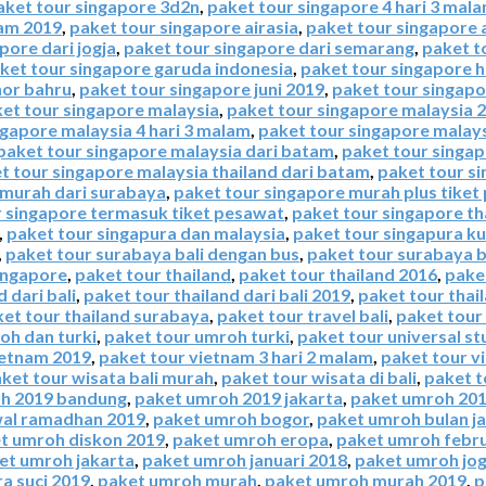
aket tour singapore 3d2n
,
paket tour singapore 4 hari 3 mal
lam 2019
,
paket tour singapore airasia
,
paket tour singapore al
pore dari jogja
,
paket tour singapore dari semarang
,
paket t
ket tour singapore garuda indonesia
,
paket tour singapore 
hor bahru
,
paket tour singapore juni 2019
,
paket tour singapo
et tour singapore malaysia
,
paket tour singapore malaysia 
ngapore malaysia 4 hari 3 malam
,
paket tour singapore malays
paket tour singapore malaysia dari batam
,
paket tour singa
t tour singapore malaysia thailand dari batam
,
paket tour s
 murah dari surabaya
,
paket tour singapore murah plus tiket
r singapore termasuk tiket pesawat
,
paket tour singapore th
,
paket tour singapura dan malaysia
,
paket tour singapura ku
,
paket tour surabaya bali dengan bus
,
paket tour surabaya b
ingapore
,
paket tour thailand
,
paket tour thailand 2016
,
pake
 dari bali
,
paket tour thailand dari bali 2019
,
paket tour thai
et tour thailand surabaya
,
paket tour travel bali
,
paket tour
oh dan turki
,
paket tour umroh turki
,
paket tour universal s
ietnam 2019
,
paket tour vietnam 3 hari 2 malam
,
paket tour v
ket tour wisata bali murah
,
paket tour wisata di bali
,
paket t
h 2019 bandung
,
paket umroh 2019 jakarta
,
paket umroh 2019
al ramadhan 2019
,
paket umroh bogor
,
paket umroh bulan ja
t umroh diskon 2019
,
paket umroh eropa
,
paket umroh febru
et umroh jakarta
,
paket umroh januari 2018
,
paket umroh jog
a suci 2019
,
paket umroh murah
,
paket umroh murah 2019
,
p