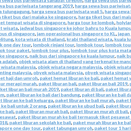
 sewa bus pariwisata sahabat cirebon
,
harga sewa bus pari
wa bus pariwisata tangerang 2019
,
harga sewa bus pariwisat
a tulungagung
,
harga sewa bus pariwisata wali 5
,
harga sewa 
 tiket bus dari malaka ke singapore
,
harga tiket bus dari mal
ket tempat wisata di singapore
,
harga tour ke lombok
,
holyla
t wisata
,
jadwal bus singapore ke johor bahru to Kuala lump
bus di singapore
,
jam operasional bus singapore to KL
,
japan
litung
,
kota wisata di thailand
,
krabi thailand wisata
,
kuala l
k one day tour
,
lombok rinjani tour
,
lombok tour
,
lombok tou
ok tour paket
,
lombok tour plus
,
lombok tour plus kota mat
 ke singapore
,
naik bus dari singapore ke kuala lumpur
,
naik b
a adalah
,
objek wisata alam di thailand yang terkenal ke man
 wisata malaysia
,
objek wisata negara malaysia
,
objek wisat
nting malaysia
,
obyek wisata malaysia
,
obyek wisata singap
et haji dan umroh
,
paket hemat liburan ke bali
,
paket hemat w
our merapi murah
,
paket liburan bali
,
paket liburan bali 2019
,
ket liburan bali murah 2019
,
paket liburan di bali
,
paket libura
lam
,
paket liburan ke bali dari bandung
,
paket liburan ke bali d
t liburan ke bali keluarga
,
paket liburan ke bali murah
,
paket 
 ke bali untuk 2 orang
,
paket liburan ke ubud bali
,
paket libur
ke bali
,
paket liburan murah bali
,
paket liburan murah di bali
,
 pesawat
,
paket liburan murah ke bali termasuk tiket pesawat
2018
,
paket liburan sekolah ke bali
,
paket murah liburan ke bal
apore one day tour
,
paket tabungan umroh
,
paket tour 1 hari