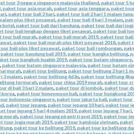
et tour 3 negara singapore malaysia thailand
,
paket tour 5 ha
9
,
paket tour asia murah
,
paket tour asia tenggara
,
paket tou
ari
,
paket tour bali 2 hari
,
paket tour bali 2 hari 1 malam tanp
2 malam plus tiket pesawat
,
paket tour bali 4 hari 3 malam
,
pake
a hotel
,
paket tour bali dari bandung
,
paket tour bali dari jogj
t tour bali lengkap dengan tiket pesawat
,
paket tour bali l
 tour bali murah
,
paket tour bali murah 2019
,
paket tour bal
esawat
,
paket tour bali murah plus tiket pesawat 2018
,
paket t
tour bali plus tiket pesawat
,
paket tour bali rombongan
,
pake
,
paket tour bandung bali 2019
,
paket tour bangka belitung
,
p
aket tour bangkok huahin 2019
,
paket tour batam singapore
,
,
paket tour batam singapore malaysia
,
paket tour batam si
ghai murah
,
paket tour belitung
,
paket tour belitung 2 hari 1 
ri 3 malam
,
paket tour belitung 4d3n
,
paket tour belitung 4h
elitung termurah
,
paket tour china 2019 murah
,
paket tour c
our di bali 3 hari 2 malam
,
paket tour di lombok
,
paket tour d
l korea
,
paket tour honeymoon bali
,
paket tour hongkong 20
tour indonesia-singapore
,
paket tour jakarta bali
,
paket tour 
nd
,
paket tour jepang
,
paket tour jepang 10 hari
,
paket tour j
et tour jepang 5 hari 4 malam 2019
,
paket tour jepang 7 hari
,
ng murah
,
paket tour jepang piranti travel 2019
,
paket tour j
t tour jogja murah 2019
,
paket tour kamboja vietnam
,
paket 
litung
,
paket tour ke belitung 2019
,
paket tour ke belitung dar
et tour ke jepang termurah
,
paket tour ke korea
,
paket tour 