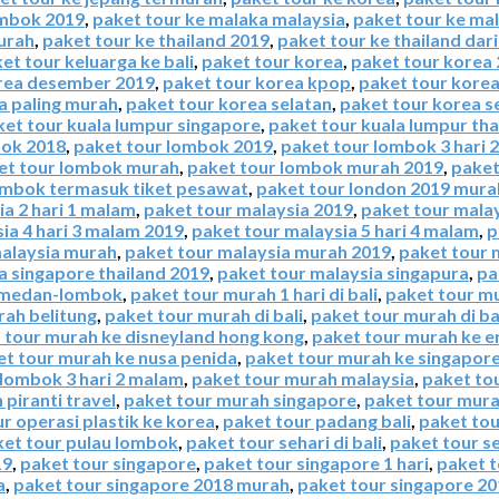
ombok 2019
,
paket tour ke malaka malaysia
,
paket tour ke ma
urah
,
paket tour ke thailand 2019
,
paket tour ke thailand dar
et tour keluarga ke bali
,
paket tour korea
,
paket tour korea
orea desember 2019
,
paket tour korea kpop
,
paket tour kore
a paling murah
,
paket tour korea selatan
,
paket tour korea s
ket tour kuala lumpur singapore
,
paket tour kuala lumpur tha
bok 2018
,
paket tour lombok 2019
,
paket tour lombok 3 hari 
et tour lombok murah
,
paket tour lombok murah 2019
,
paket
ombok termasuk tiket pesawat
,
paket tour london 2019 mura
ia 2 hari 1 malam
,
paket tour malaysia 2019
,
paket tour malay
ia 4 hari 3 malam 2019
,
paket tour malaysia 5 hari 4 malam
,
p
malaysia murah
,
paket tour malaysia murah 2019
,
paket tour 
a singapore thailand 2019
,
paket tour malaysia singapura
,
pa
 medan-lombok
,
paket tour murah 1 hari di bali
,
paket tour mu
rah belitung
,
paket tour murah di bali
,
paket tour murah di ba
 tour murah ke disneyland hong kong
,
paket tour murah ke e
et tour murah ke nusa penida
,
paket tour murah ke singapor
lombok 3 hari 2 malam
,
paket tour murah malaysia
,
paket to
piranti travel
,
paket tour murah singapore
,
paket tour mur
r operasi plastik ke korea
,
paket tour padang bali
,
paket tou
et tour pulau lombok
,
paket tour sehari di bali
,
paket tour s
19
,
paket tour singapore
,
paket tour singapore 1 hari
,
paket t
a
,
paket tour singapore 2018 murah
,
paket tour singapore 2