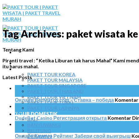
Skip
to
content
Tag Archives:
paket wisata ke
Tentang Kami
Piranti travel : “ Ketika Liburan tak harus Mahal” Kami me
BERANDA
itu harus mahal.
PAKET TOUR
PAKET TOUR KOREA
Latest Posts
PAKET TOUR MALAYSIA
PAKET TOUR SINGAPORE
22
PAKET TOUR THAILAND
Jun
PAKET TOUR VIETNAM
Онлайн BetMatch.com – Ставка – победа
Komentar 
PAKET TOUR TURKI
15
PAKET TOUR LAINNYA
Jun
TOUR DOMESTIK
DudeBet Casino Регистрация открыта
Komentar Di
BALI
05
BANYUWANGI
Jun
BELITUNG
Онлайн Казино Рейтинг Забери свой выигрыш
Ko
DERAWAN