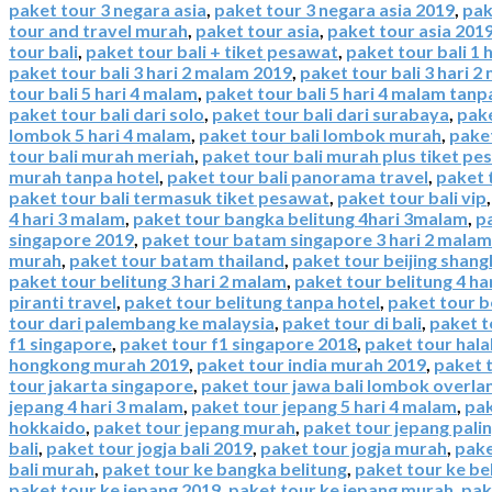
paket tour 3 negara asia
,
paket tour 3 negara asia 2019
,
pak
tour and travel murah
,
paket tour asia
,
paket tour asia 201
tour bali
,
paket tour bali + tiket pesawat
,
paket tour bali 1 h
paket tour bali 3 hari 2 malam 2019
,
paket tour bali 3 hari 
tour bali 5 hari 4 malam
,
paket tour bali 5 hari 4 malam tanp
paket tour bali dari solo
,
paket tour bali dari surabaya
,
pake
lombok 5 hari 4 malam
,
paket tour bali lombok murah
,
paket
tour bali murah meriah
,
paket tour bali murah plus tiket p
murah tanpa hotel
,
paket tour bali panorama travel
,
paket 
paket tour bali termasuk tiket pesawat
,
paket tour bali vip
4 hari 3 malam
,
paket tour bangka belitung 4hari 3malam
,
p
singapore 2019
,
paket tour batam singapore 3 hari 2 malam
murah
,
paket tour batam thailand
,
paket tour beijing shan
paket tour belitung 3 hari 2 malam
,
paket tour belitung 4 ha
piranti travel
,
paket tour belitung tanpa hotel
,
paket tour b
tour dari palembang ke malaysia
,
paket tour di bali
,
paket t
f1 singapore
,
paket tour f1 singapore 2018
,
paket tour hala
hongkong murah 2019
,
paket tour india murah 2019
,
paket 
tour jakarta singapore
,
paket tour jawa bali lombok overla
jepang 4 hari 3 malam
,
paket tour jepang 5 hari 4 malam
,
pak
hokkaido
,
paket tour jepang murah
,
paket tour jepang pali
bali
,
paket tour jogja bali 2019
,
paket tour jogja murah
,
pake
bali murah
,
paket tour ke bangka belitung
,
paket tour ke be
paket tour ke jepang 2019
,
paket tour ke jepang murah
,
pak