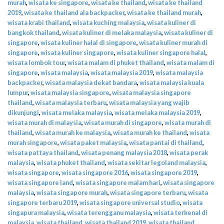
murah
,
wisata ke singapore
,
wisata ke thailand
,
wisata ke thailand
2019
,
wisata ke thailand ala backpacker
,
wisata ke thailand murah
,
wisata krabi thailand
,
wisata kuching malaysia
,
wisata kuliner di
bangkok thailand
,
wisata kuliner di melaka malaysia
,
wisata kuliner di
singapore
,
wisata kuliner halal di singapore
,
wisata kuliner murah di
singapore
,
wisata kuliner singapore
,
wisata kuliner singapore halal
,
wisata lombok tour
,
wisata malam di phuket thailand
,
wisata malam di
singapore
,
wisata malaysia
,
wisata malaysia 2019
,
wisata malaysia
backpacker
,
wisata malaysia dekat bandara
,
wisata malaysia kuala
lumpur
,
wisata malaysia singapore
,
wisata malaysia singapore
thailand
,
wisata malaysia terbaru
,
wisata malaysia yang wajib
dikunjungi
,
wisata melaka malaysia
,
wisata melaka malaysia 2019
,
wisata murah di malaysia
,
wisata murah di singapore
,
wisata murah di
thailand
,
wisata murah ke malaysia
,
wisata murah ke thailand
,
wisata
murah singapore
,
wisata paket malaysia
,
wisata pantai di thailand
,
wisata pattaya thailand
,
wisata penang malaysia 2018
,
wisata perak
malaysia
,
wisata phuket thailand
,
wisata sekitar legoland malaysia
,
wisata singapore
,
wisata singapore 2016
,
wisata singapore 2019
,
wisata singapore land
,
wisata singapore malam hari
,
wisata singapore
malaysia
,
wisata singapore murah
,
wisata singapore terbaru
,
wisata
singapore terbaru 2019
,
wisata singapore universal studio
,
wisata
singapura malaysia
,
wisata terengganu malaysia
,
wisata terkenal di
malaysia
,
wisata thailand
,
wisata thailand 2019
,
wisata thailand