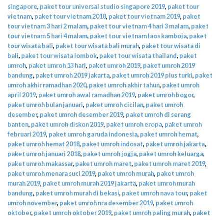
singapore
,
paket tour universal studio singapore 2019
,
paket tour
vietnam
,
paket tour vietnam 2018
,
paket tour vietnam 2019
,
paket
tour vietnam 3 hari 2 malam
,
paket tour vietnam 4 hari 3 malam
,
paket
tour vietnam 5 hari 4 malam
,
paket tour vietnam laos kamboja
,
paket
tour wisata bali
,
paket tour wisata bali murah
,
paket tour wisata di
bali
,
paket tour wisata lombok
,
paket tour wisata thailand
,
paket
umroh
,
paket umroh 13 hari
,
paket umroh 2019
,
paket umroh 2019
bandung
,
paket umroh 2019 jakarta
,
paket umroh 2019 plus turki
,
paket
umroh akhir ramadhan 2020
,
paket umroh akhir tahun
,
paket umroh
april 2019
,
paket umroh awal ramadhan 2019
,
paket umroh bogor
,
paket umroh bulan januari
,
paket umroh cicilan
,
paket umroh
desember
,
paket umroh desember 2019
,
paket umroh di serang
banten
,
paket umroh diskon 2019
,
paket umroh eropa
,
paket umroh
februari 2019
,
paket umroh garuda indonesia
,
paket umroh hemat
,
paket umroh hemat 2018
,
paket umroh indosat
,
paket umroh jakarta
,
paket umroh januari 2018
,
paket umroh jogja
,
paket umroh keluarga
,
paket umroh makassar
,
paket umroh maret
,
paket umroh maret 2019
,
paket umroh menara suci 2019
,
paket umroh murah
,
paket umroh
murah 2019
,
paket umroh murah 2019 jakarta
,
paket umroh murah
bandung
,
paket umroh murah di bekasi
,
paket umroh nava tour
,
paket
umroh november
,
paket umroh nra desember 2019
,
paket umroh
oktober
,
paket umroh oktober 2019
,
paket umroh paling murah
,
paket