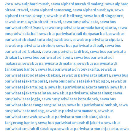
kota
,
sewa alphard murah
,
sewa alphard murah di malang
,
sewa alphard
piranti travel
,
sewa alphard semarang
,
sewa alphard surabaya
,
sewa
alphard termasuk supir
,
sewa bus di belitung
,
sewa bus di singapore
,
sewa bus malaysia piranti travel
,
sewa bus pariwisata
,
sewa bus
pariwisata 40 -50 seat
,
sewa bus pariwisata armada baru jakarta
,
sewa
bus pariwisata bali
,
sewa bus pariwisata bali denpasar bali
,
sewa bus
pariwisata bekasi kota bks jawa barat
,
sewa bus pariwisata ciputat
,
sewa bus pariwisata cirebon
,
sewa bus pariwisata di bali
,
sewa bus
pariwisata di bekasi
,
sewa bus pariwisata di bsd
,
sewa bus pariwisata
di jakarta
,
sewa bus pariwisata di jogja
,
sewa bus pariwisata di
makassar
,
sewa bus pariwisata di malang
,
sewa bus pariwisata di
tangerang banten
,
sewa bus pariwisata di yogyakarta
,
sewa bus
pariwisata jabodetabek bekasi
,
sewa bus pariwisata jakarta
,
sewa bus
pariwisata jakarta barat
,
sewa bus pariwisata jakarta bogor
,
sewa bus
pariwisata jakarta jogja
,
sewa bus pariwisata jakarta murah
,
sewa bus
pariwisata jakarta selatan
,
sewa bus pariwisata jakarta timur
,
sewa
bus pariwisata jogja
,
sewa bus pariwisata kota depok
,
sewa bus
pariwisata kota tangerang selatan
,
sewa bus pariwisata lombok
,
sewa
bus pariwisata malang
,
sewa bus pariwisata manado
,
sewa bus
pariwisata mewah
,
sewa bus pariwisata murah balaraja kota
tangerang banten
,
sewa bus pariwisata murah di jakarta
,
sewa bus
pariwisata murah di surabaya
,
sewa bus pariwisata murah jakarta
,
sewa