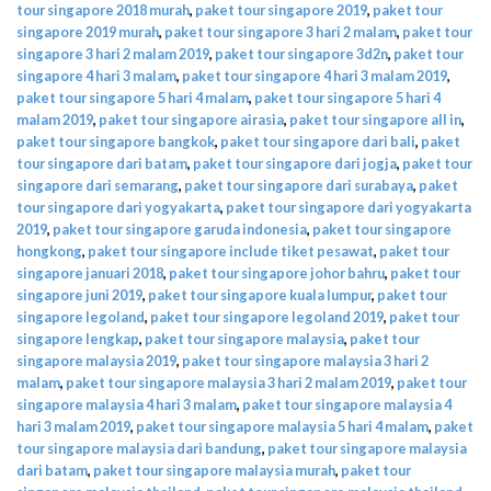
tour singapore 2018 murah
,
paket tour singapore 2019
,
paket tour
singapore 2019 murah
,
paket tour singapore 3 hari 2 malam
,
paket tour
singapore 3 hari 2 malam 2019
,
paket tour singapore 3d2n
,
paket tour
singapore 4 hari 3 malam
,
paket tour singapore 4 hari 3 malam 2019
,
paket tour singapore 5 hari 4 malam
,
paket tour singapore 5 hari 4
malam 2019
,
paket tour singapore airasia
,
paket tour singapore all in
,
paket tour singapore bangkok
,
paket tour singapore dari bali
,
paket
tour singapore dari batam
,
paket tour singapore dari jogja
,
paket tour
singapore dari semarang
,
paket tour singapore dari surabaya
,
paket
tour singapore dari yogyakarta
,
paket tour singapore dari yogyakarta
2019
,
paket tour singapore garuda indonesia
,
paket tour singapore
hongkong
,
paket tour singapore include tiket pesawat
,
paket tour
singapore januari 2018
,
paket tour singapore johor bahru
,
paket tour
singapore juni 2019
,
paket tour singapore kuala lumpur
,
paket tour
singapore legoland
,
paket tour singapore legoland 2019
,
paket tour
singapore lengkap
,
paket tour singapore malaysia
,
paket tour
singapore malaysia 2019
,
paket tour singapore malaysia 3 hari 2
malam
,
paket tour singapore malaysia 3 hari 2 malam 2019
,
paket tour
singapore malaysia 4 hari 3 malam
,
paket tour singapore malaysia 4
hari 3 malam 2019
,
paket tour singapore malaysia 5 hari 4 malam
,
paket
tour singapore malaysia dari bandung
,
paket tour singapore malaysia
dari batam
,
paket tour singapore malaysia murah
,
paket tour