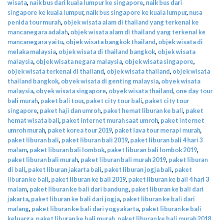
wisata
,
naik bus dari kuala lumpur ke singapore
,
naik bus dari
singapore ke kuala lumpur
,
naik bus singapore ke kuala lumpur
,
nusa
penida tour murah
,
objek wisata alam di thailand yang terkenal ke
mancanegara adalah
,
objek wisata alam di thailand yang terkenal ke
mancanegara yaitu
,
objek wisata bangkok thailand
,
objek wisata di
melaka malaysia
,
objek wisata di thailand bangkok
,
objek wisata
malaysia
,
objek wisata negara malaysia
,
objek wisata singapore
,
objek wisata terkenal di thailand
,
objek wisata thailand
,
objek wisata
thailand bangkok
,
obyek wisata di genting malaysia
,
obyek wisata
malaysia
,
obyek wisata singapore
,
obyek wisata thailand
,
one day tour
bali murah
,
paket bali tour
,
paket city tour bali
,
paket city tour
singapore
,
paket haji dan umroh
,
paket hemat liburan ke bali
,
paket
hemat wisata bali
,
paket internet murah saat umroh
,
paket internet
umroh murah
,
paket korea tour 2019
,
paket lava tour merapi murah
,
paket liburan bali
,
paket liburan bali 2019
,
paket liburan bali 4 hari 3
malam
,
paket liburan bali lombok
,
paket liburan bali lombok 2019
,
paket liburan bali murah
,
paket liburan bali murah 2019
,
paket liburan
di bali
,
paket liburan jakarta bali
,
paket liburan jogja bali
,
paket
liburan ke bali
,
paket liburan ke bali 2019
,
paket liburan ke bali 4 hari 3
malam
,
paket liburan ke bali dari bandung
,
paket liburan ke bali dari
jakarta
,
paket liburan ke bali dari jogja
,
paket liburan ke bali dari
malang
,
paket liburan ke bali dari yogyakarta
,
paket liburan ke bali
keluarga
,
paket liburan ke bali murah
,
paket liburan ke bali murah 2018
,