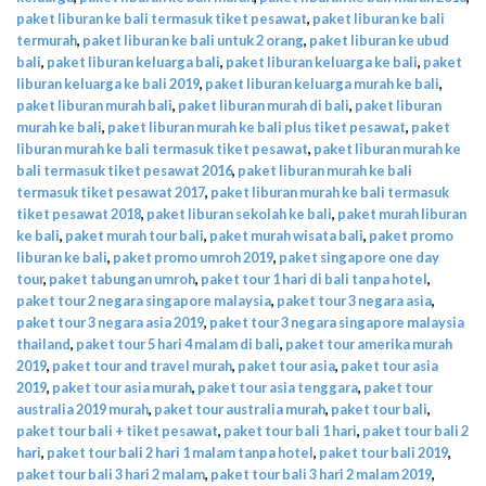
paket liburan ke bali termasuk tiket pesawat
,
paket liburan ke bali
termurah
,
paket liburan ke bali untuk 2 orang
,
paket liburan ke ubud
bali
,
paket liburan keluarga bali
,
paket liburan keluarga ke bali
,
paket
liburan keluarga ke bali 2019
,
paket liburan keluarga murah ke bali
,
paket liburan murah bali
,
paket liburan murah di bali
,
paket liburan
murah ke bali
,
paket liburan murah ke bali plus tiket pesawat
,
paket
liburan murah ke bali termasuk tiket pesawat
,
paket liburan murah ke
bali termasuk tiket pesawat 2016
,
paket liburan murah ke bali
termasuk tiket pesawat 2017
,
paket liburan murah ke bali termasuk
tiket pesawat 2018
,
paket liburan sekolah ke bali
,
paket murah liburan
ke bali
,
paket murah tour bali
,
paket murah wisata bali
,
paket promo
liburan ke bali
,
paket promo umroh 2019
,
paket singapore one day
tour
,
paket tabungan umroh
,
paket tour 1 hari di bali tanpa hotel
,
paket tour 2 negara singapore malaysia
,
paket tour 3 negara asia
,
paket tour 3 negara asia 2019
,
paket tour 3 negara singapore malaysia
thailand
,
paket tour 5 hari 4 malam di bali
,
paket tour amerika murah
2019
,
paket tour and travel murah
,
paket tour asia
,
paket tour asia
2019
,
paket tour asia murah
,
paket tour asia tenggara
,
paket tour
australia 2019 murah
,
paket tour australia murah
,
paket tour bali
,
paket tour bali + tiket pesawat
,
paket tour bali 1 hari
,
paket tour bali 2
hari
,
paket tour bali 2 hari 1 malam tanpa hotel
,
paket tour bali 2019
,
paket tour bali 3 hari 2 malam
,
paket tour bali 3 hari 2 malam 2019
,