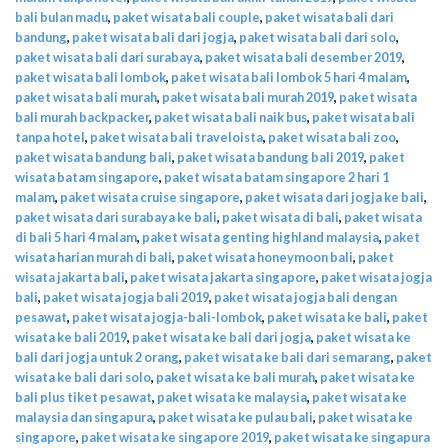
bali bulan madu
,
paket wisata bali couple
,
paket wisata bali dari
bandung
,
paket wisata bali dari jogja
,
paket wisata bali dari solo
,
paket wisata bali dari surabaya
,
paket wisata bali desember 2019
,
paket wisata bali lombok
,
paket wisata bali lombok 5 hari 4 malam
,
paket wisata bali murah
,
paket wisata bali murah 2019
,
paket wisata
bali murah backpacker
,
paket wisata bali naik bus
,
paket wisata bali
tanpa hotel
,
paket wisata bali traveloista
,
paket wisata bali zoo
,
paket wisata bandung bali
,
paket wisata bandung bali 2019
,
paket
wisata batam singapore
,
paket wisata batam singapore 2 hari 1
malam
,
paket wisata cruise singapore
,
paket wisata dari jogja ke bali
,
paket wisata dari surabaya ke bali
,
paket wisata di bali
,
paket wisata
di bali 5 hari 4 malam
,
paket wisata genting highland malaysia
,
paket
wisata harian murah di bali
,
paket wisata honeymoon bali
,
paket
wisata jakarta bali
,
paket wisata jakarta singapore
,
paket wisata jogja
bali
,
paket wisata jogja bali 2019
,
paket wisata jogja bali dengan
pesawat
,
paket wisata jogja-bali-lombok
,
paket wisata ke bali
,
paket
wisata ke bali 2019
,
paket wisata ke bali dari jogja
,
paket wisata ke
bali dari jogja untuk 2 orang
,
paket wisata ke bali dari semarang
,
paket
wisata ke bali dari solo
,
paket wisata ke bali murah
,
paket wisata ke
bali plus tiket pesawat
,
paket wisata ke malaysia
,
paket wisata ke
malaysia dan singapura
,
paket wisata ke pulau bali
,
paket wisata ke
singapore
,
paket wisata ke singapore 2019
,
paket wisata ke singapura