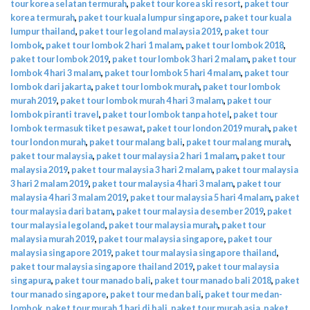
tour korea selatan termurah
,
paket tour korea ski resort
,
paket tour
korea termurah
,
paket tour kuala lumpur singapore
,
paket tour kuala
lumpur thailand
,
paket tour legoland malaysia 2019
,
paket tour
lombok
,
paket tour lombok 2 hari 1 malam
,
paket tour lombok 2018
,
paket tour lombok 2019
,
paket tour lombok 3 hari 2 malam
,
paket tour
lombok 4 hari 3 malam
,
paket tour lombok 5 hari 4 malam
,
paket tour
lombok dari jakarta
,
paket tour lombok murah
,
paket tour lombok
murah 2019
,
paket tour lombok murah 4 hari 3 malam
,
paket tour
lombok piranti travel
,
paket tour lombok tanpa hotel
,
paket tour
lombok termasuk tiket pesawat
,
paket tour london 2019 murah
,
paket
tour london murah
,
paket tour malang bali
,
paket tour malang murah
,
paket tour malaysia
,
paket tour malaysia 2 hari 1 malam
,
paket tour
malaysia 2019
,
paket tour malaysia 3 hari 2 malam
,
paket tour malaysia
3 hari 2 malam 2019
,
paket tour malaysia 4 hari 3 malam
,
paket tour
malaysia 4 hari 3 malam 2019
,
paket tour malaysia 5 hari 4 malam
,
paket
tour malaysia dari batam
,
paket tour malaysia desember 2019
,
paket
tour malaysia legoland
,
paket tour malaysia murah
,
paket tour
malaysia murah 2019
,
paket tour malaysia singapore
,
paket tour
malaysia singapore 2019
,
paket tour malaysia singapore thailand
,
paket tour malaysia singapore thailand 2019
,
paket tour malaysia
singapura
,
paket tour manado bali
,
paket tour manado bali 2018
,
paket
tour manado singapore
,
paket tour medan bali
,
paket tour medan-
lombok
,
paket tour murah 1 hari di bali
,
paket tour murah asia
,
paket