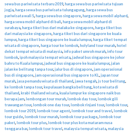
sewa bus pariwisata terbaru 2019
,
harga sewa bus pariwisata tujuan
jogja
,
harga sewa bus pariwisata tulungagung
,
harga sewa bus
pariwisata wali 5
,
harga sewa bus singapore
,
harga sewa mobil alphard
,
harga sewa mobil alphard di bali
,
harga sewa mobil alphard di
surabaya
,
harga tiket bus dari malaka ke singapore
,
harga tiket bus
dari malaysia ke singapore
,
harga tiket bus dari singapore ke kuala
lumpur
,
harga tiket bus singapore ke kuala lumpur
,
harga tiket tempat
wisata di singapore
,
harga tour ke lombok
,
holyland tour murah
,
hotel
dekat tempat wisata di malaysia
,
info paket umroh murah
,
info tour
lombok
,
ipoh malaysia tempat wisata
,
jadwal bus singapore ke johor
bahru to Kuala lumpur
,
jadwal bus singapore ke kuala lumpur
,
jalan
jalan ke belitung tanpa tour
,
jalur bus di singapore
,
jam operasional
bus di singapore
,
jam operasional bus singapore to KL
,
japan tour
murah
,
jasa pemandu wisata di thailand
,
jawa tengah
,
js tour belitung
,
ke lombok tanpa tour
,
kepulauan bangka belitung
,
kota wisata di
thailand
,
krabi thailand wisata
,
kuala lumpur ke singapore naik bus
berapa jam
,
lembongan tour murah
,
lombok day tour
,
lombok gili
trawangan tour
,
lombok one day tour
,
lombok rinjani tour
,
lombok tour
,
lombok tour 2019
,
lombok tour agent
,
lombok tour and travel
,
lombok
tour guide
,
lombok tour murah
,
lombok tour package
,
lombok tour
paket
,
lombok tour plus
,
lombok tour plus kota mataram nusa
tenggara bar
,
lombok tour travel
,
malaysia tempat wisata
,
malaysia