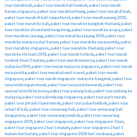
tour murah bali
,
paket tour murah bali lombok
,
paket tour murah
batam singapore
,
paket tour murah belitung
,
paket tour murah di bali
,
paket tour murah di bali tanpa hotel
,
paket tour murah jepang 2019
,
paket tour murah ke bali
,
paket tour murah ke bangkok thailand
,
paket
tour murah ke disneyland hong kong
,
paket tour murah ke eropa
,
paket
tour murah ke jepang
,
paket tour murah ke jepang 2019
,
paket tour
murah ke malaysia dari batam
,
paket tour murah ke nusa penida
,
paket
tour murah ke singapore
,
paket tour murah ke thailand
,
paket tour
murah ke vietnam 2019
,
paket tour murah lombok
,
paket tour murah
lombok 3 hari 2 malam
,
paket tour murah malaysia
,
paket tour murah
malaysia 2019
,
paket tour murah malaysia singapore
,
paket tour murah
nusa penida
,
paket tour murah piranti travel
,
paket tour murah
singapore
,
paket tour murah singapore-malaysia-bangkok
,
paket tour
nusa lembongan murah
,
paket tour nusa penida murah
,
paket tour
operasi plastik ke korea
,
paket tour padang bali
,
paket tour padang ke
malaysia
,
paket tour palembang singapore
,
paket tour paris murah
,
paket tour phi phi island murah
,
paket tour pulau lombok
,
paket tour
sehari di bali
,
paket tour semarang bali
,
paket tour semarang bali
dengan bus
,
paket tour semarang lombok
,
paket tour semarang
singapore 2019
,
paket tour singapore
,
paket tour singapore 1 hari
,
paket tour singapore 2 hari 1 malam
,
paket tour singapore 2 hari 1
malam dari batam
,
paket tour singapore 2018 dari surabaya
,
paket