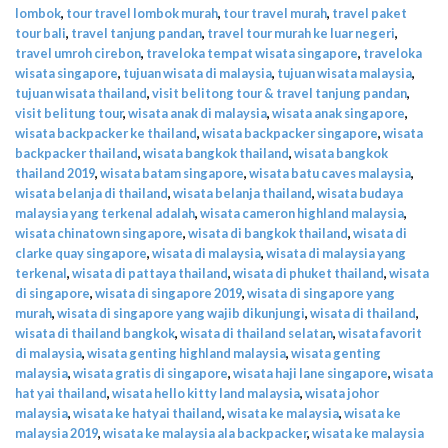
lombok
,
tour travel lombok murah
,
tour travel murah
,
travel paket
tour bali
,
travel tanjung pandan
,
travel tour murah ke luar negeri
,
travel umroh cirebon
,
traveloka tempat wisata singapore
,
traveloka
wisata singapore
,
tujuan wisata di malaysia
,
tujuan wisata malaysia
,
tujuan wisata thailand
,
visit belitong tour & travel tanjung pandan
,
visit belitung tour
,
wisata anak di malaysia
,
wisata anak singapore
,
wisata backpacker ke thailand
,
wisata backpacker singapore
,
wisata
backpacker thailand
,
wisata bangkok thailand
,
wisata bangkok
thailand 2019
,
wisata batam singapore
,
wisata batu caves malaysia
,
wisata belanja di thailand
,
wisata belanja thailand
,
wisata budaya
malaysia yang terkenal adalah
,
wisata cameron highland malaysia
,
wisata chinatown singapore
,
wisata di bangkok thailand
,
wisata di
clarke quay singapore
,
wisata di malaysia
,
wisata di malaysia yang
terkenal
,
wisata di pattaya thailand
,
wisata di phuket thailand
,
wisata
di singapore
,
wisata di singapore 2019
,
wisata di singapore yang
murah
,
wisata di singapore yang wajib dikunjungi
,
wisata di thailand
,
wisata di thailand bangkok
,
wisata di thailand selatan
,
wisata favorit
di malaysia
,
wisata genting highland malaysia
,
wisata genting
malaysia
,
wisata gratis di singapore
,
wisata haji lane singapore
,
wisata
hat yai thailand
,
wisata hello kitty land malaysia
,
wisata johor
malaysia
,
wisata ke hatyai thailand
,
wisata ke malaysia
,
wisata ke
malaysia 2019
,
wisata ke malaysia ala backpacker
,
wisata ke malaysia