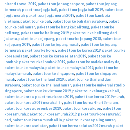
piranti travel 2019
,
paket tour jepang sapporo
,
paket tour jepang
termurah
,
paket tour jogja bali
,
paket tour jogja bali 2019
,
paket tour
jogja murah
,
paket tour jogja murah 2019
,
paket tour kamboja
vietnam
,
paket tour ke bali
,
paket tour ke bali dari surabaya
,
paket
tour ke bali murah
,
paket tour ke bangka belitung
,
paket tour ke
belitung
,
paket tour ke belitung 2019
,
paket tour ke belitung dari
jakarta
,
paket tour ke jepang
,
paket tour ke jepang 2018
,
paket tour
ke jepang 2019
,
paket tour ke jepang murah
,
paket tour ke jepang
termurah
,
paket tour ke korea
,
paket tour ke korea 2019
,
paket tour ke
korea selatan
,
paket tour ke korea selatan 2019
,
paket tour ke
lombok
,
paket tour ke lombok 2019
,
paket tour ke malaka malaysia
,
paket tour ke malaysia
,
paket tour ke malaysia 2019
,
paket tour ke
malaysia murah
,
paket tour ke singapore
,
paket tour ke singapore
murah
,
paket tour ke thailand 2019
,
paket tour ke thailand dari
surabaya
,
paket tour ke thailand murah
,
paket tour ke universal studio
singapore
,
paket tour ke vietnam 2019
,
paket tour keluarga ke bali
,
paket tour korea
,
paket tour korea 2019
,
paket tour korea 2019 murah
,
paket tour korea 2019 murah all in
,
paket tour korea 4 hari 3 malam
,
paket tour korea desember 2019
,
paket tour korea kpop
,
paket tour
korea murah
,
paket tour korea murah 2019
,
paket tour korea murah 5
hari
,
paket tour korea murah all in
,
paket tour korea paling murah
,
paket tour korea selatan
,
paket tour korea selatan 2019 murah
,
paket