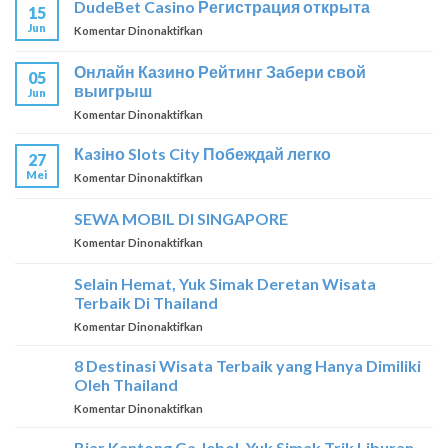
DudeBet Casino Регистрация открыта
15
–
Jun
pada
Komentar Dinonaktifkan
Ставка
DudeBet
–
Casino
победа
Онлайн Казино Рейтинг Забери свой
05
Регистрация
выигрыш
Jun
открыта
pada
Komentar Dinonaktifkan
Онлайн
Казино
Кaзіно Slots City Побеждай легко
27
Рейтинг
Mei
pada
Komentar Dinonaktifkan
Забери
Кaзіно
свой
Slots
SEWA MOBIL DI SINGAPORE
выигрыш
City
pada
Komentar Dinonaktifkan
Побеждай
SEWA
легко
MOBIL
Selain Hemat, Yuk Simak Deretan Wisata
DI
Terbaik Di Thailand
SINGAPORE
pada
Komentar Dinonaktifkan
Selain
Hemat,
8 Destinasi Wisata Terbaik yang Hanya Dimiliki
Yuk
Oleh Thailand
Simak
pada
Komentar Dinonaktifkan
Deretan
8
Wisata
Destinasi
Biar Kantong Ga Jebol, Yuk Simak Trik Liburan
Terbaik