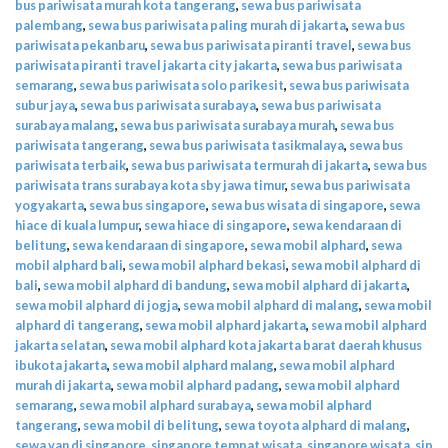
bus pariwisata murah kota tangerang
,
sewa bus pariwisata
palembang
,
sewa bus pariwisata paling murah di jakarta
,
sewa bus
pariwisata pekanbaru
,
sewa bus pariwisata piranti travel
,
sewa bus
pariwisata piranti travel jakarta city jakarta
,
sewa bus pariwisata
semarang
,
sewa bus pariwisata solo parikesit
,
sewa bus pariwisata
subur jaya
,
sewa bus pariwisata surabaya
,
sewa bus pariwisata
surabaya malang
,
sewa bus pariwisata surabaya murah
,
sewa bus
pariwisata tangerang
,
sewa bus pariwisata tasikmalaya
,
sewa bus
pariwisata terbaik
,
sewa bus pariwisata termurah di jakarta
,
sewa bus
pariwisata trans surabaya kota sby jawa timur
,
sewa bus pariwisata
yogyakarta
,
sewa bus singapore
,
sewa bus wisata di singapore
,
sewa
hiace di kuala lumpur
,
sewa hiace di singapore
,
sewa kendaraan di
belitung
,
sewa kendaraan di singapore
,
sewa mobil alphard
,
sewa
mobil alphard bali
,
sewa mobil alphard bekasi
,
sewa mobil alphard di
bali
,
sewa mobil alphard di bandung
,
sewa mobil alphard di jakarta
,
sewa mobil alphard di jogja
,
sewa mobil alphard di malang
,
sewa mobil
alphard di tangerang
,
sewa mobil alphard jakarta
,
sewa mobil alphard
jakarta selatan
,
sewa mobil alphard kota jakarta barat daerah khusus
ibukota jakarta
,
sewa mobil alphard malang
,
sewa mobil alphard
murah di jakarta
,
sewa mobil alphard padang
,
sewa mobil alphard
semarang
,
sewa mobil alphard surabaya
,
sewa mobil alphard
tangerang
,
sewa mobil di belitung
,
sewa toyota alphard di malang
,
sewa van di singapore
,
singapore tempat wisata
,
singapore wisata
,
sip