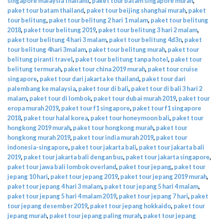
singapore malaysia thailand
,
paket tour batam singapore murah
,
paket tour batam thailand
,
paket tour beijing shanghai murah
,
paket
tour belitung
,
paket tour belitung 2 hari 1 malam
,
paket tour belitung
2018
,
paket tour belitung 2019
,
paket tour belitung 3 hari 2 malam
,
paket tour belitung 4 hari 3 malam
,
paket tour belitung 4d3n
,
paket
tour belitung 4hari 3malam
,
paket tour belitung murah
,
paket tour
belitung piranti travel
,
paket tour belitung tanpa hotel
,
paket tour
belitung termurah
,
paket tour china 2019 murah
,
paket tour cruise
singapore
,
paket tour dari jakarta ke thailand
,
paket tour dari
palembang ke malaysia
,
paket tour di bali
,
paket tour di bali 3 hari 2
malam
,
paket tour di lombok
,
paket tour dubai murah 2019
,
paket tour
eropa murah 2019
,
paket tour f1 singapore
,
paket tour f1 singapore
2018
,
paket tour halal korea
,
paket tour honeymoon bali
,
paket tour
hongkong 2019 murah
,
paket tour hongkong murah
,
paket tour
hongkong murah 2019
,
paket tour india murah 2019
,
paket tour
indonesia-singapore
,
paket tour jakarta bali
,
paket tour jakarta bali
2019
,
paket tour jakarta bali dengan bus
,
paket tour jakarta singapore
,
paket tour jawa bali lombok overland
,
paket tour jepang
,
paket tour
jepang 10 hari
,
paket tour jepang 2019
,
paket tour jepang 2019 murah
,
paket tour jepang 4 hari 3 malam
,
paket tour jepang 5 hari 4 malam
,
paket tour jepang 5 hari 4 malam 2019
,
paket tour jepang 7 hari
,
paket
tour jepang desember 2019
,
paket tour jepang hokkaido
,
paket tour
jepang murah
,
paket tour jepang paling murah
,
paket tour jepang