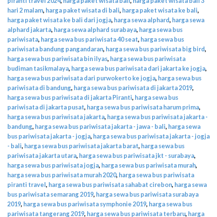
piranti travel 2024
,
harga paket wisata bali
,
harga paket wisata bali 3
hari 2 malam
,
harga paket wisata di bali
,
harga paket wisata ke bali
,
harga paket wisata ke bali dari jogja
,
harga sewa alphard
,
harga sewa
alphard jakarta
,
harga sewa alphard surabaya
,
harga sewa bus
pariwisata
,
harga sewa bus pariwisata 40 seat
,
harga sewa bus
pariwisata bandung pangandaran
,
harga sewa bus pariwisata big bird
,
harga sewa bus pariwisata bin ilyas
,
harga sewa bus pariwisata
budiman tasikmalaya
,
harga sewa bus pariwisata dari jakarta ke jogja
,
harga sewa bus pariwisata dari purwokerto ke jogja
,
harga sewa bus
pariwisata di bandung
,
harga sewa bus pariwisata di jakarta 2019
,
harga sewa bus pariwisata di jakarta Piranti
,
harga sewa bus
pariwisata di jakarta pusat
,
harga sewa bus pariwisata harum prima
,
harga sewa bus pariwisata jakarta
,
harga sewa bus pariwisata jakarta -
bandung
,
harga sewa bus pariwisata jakarta - jawa - bali
,
harga sewa
bus pariwisata jakarta - jogja
,
harga sewa bus pariwisata jakarta - jogja
- bali
,
harga sewa bus pariwisata jakarta barat
,
harga sewa bus
pariwisata jakarta utara
,
harga sewa bus pariwisata jkt - surabaya
,
harga sewa bus pariwisata jogja
,
harga sewa bus pariwisata murah
,
harga sewa bus pariwisata murah 2020
,
harga sewa bus pariwisata
piranti travel
,
harga sewa bus pariwisata sahabat cirebon
,
harga sewa
bus pariwisata semarang 2019
,
harga sewa bus pariwisata surabaya
2019
,
harga sewa bus pariwisata symphonie 2019
,
harga sewa bus
pariwisata tangerang 2019
,
harga sewa bus pariwisata terbaru
,
harga