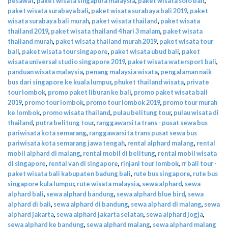
pesawat
,
paket wisata singapura malaysia
,
paket wisata solo bali
,
paket wisata surabaya bali
,
paket wisata surabaya bali 2019
,
paket
wisata surabaya bali murah
,
paket wisata thailand
,
paket wisata
thailand 2019
,
paket wisata thailand 4 hari 3 malam
,
paket wisata
thailand murah
,
paket wisata thailand murah 2019
,
paket wisata tour
bali
,
paket wisata tour singapore
,
paket wisata ubud bali
,
paket
wisata universal studio singapore 2019
,
paket wisata watersport bali
,
panduan wisata malaysia
,
penang malaysia wisata
,
pengalaman naik
bus dari singapore ke kuala lumpur
,
phuket thailand wisata
,
private
tour lombok
,
promo paket liburan ke bali
,
promo paket wisata bali
2019
,
promo tour lombok
,
promo tour lombok 2019
,
promo tour murah
ke lombok
,
promo wisata thailand
,
pulau belitung tour
,
pulau wisata di
thailand
,
putra belitung tour
,
ranggawarsita trans - pusat sewa bus
pariwisata kota semarang
,
ranggawarsita trans pusat sewa bus
pariwisata kota semarang jawa tengah
,
rental alphard malang
,
rental
mobil alphard di malang
,
rental mobil di belitung
,
rental mobil wisata
di singapore
,
rental van di singapore
,
rinjani tour lombok
,
rr bali tour -
paket wisata bali kabupaten badung bali
,
rute bus singapore
,
rute bus
singapore kula lumpur
,
rute wisata malaysia
,
sewa alphard
,
sewa
alphard bali
,
sewa alphard bandung
,
sewa alphard blue bird
,
sewa
alphard di bali
,
sewa alphard di bandung
,
sewa alphard di malang
,
sewa
alphard jakarta
,
sewa alphard jakarta selatan
,
sewa alphard jogja
,
sewa alphard ke bandung
,
sewa alphard malang
,
sewa alphard malang