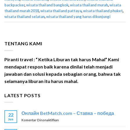
backpacker
,
wisata thailand bangkok
,
wisata thailand murah
,
wisata
thailand murah 2018
,
wisata thailand pattaya
,
wisata thailand phuket
,
wisata thailand selatan
,
wisata thailand yang harus dikunjungi
TENTANG KAMI
Piranti travel : “ Ketika Liburan tak harus Mahal” Kami
mendapat respon baik karena dinilai telah menjadi
jawaban dan solusi kepada sebagian orang, bahwa tak
selamanya liburan itu harus mahal.
LATEST POSTS
Онлайн BetMatch.com – Ставка – победа
22
Jun
pada
Komentar Dinonaktifkan
Онлайн
BetMatch.com