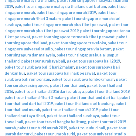
singapore malaysia thailand
,
paket tour singapore malaysia thailand
2019
,
paket tour singapore malaysia thailand dari batam
,
paket tour
singapore murah
,
paket tour singapore murah 2019
,
paket tour
singapore murah 4 hari 3 malam
,
paket tour singapore murah dari
surabaya
,
paket tour singapore murah plus tiket pesawat
,
paket tour
singapore murah plus tiket pesawat 2019
,
paket tour singapore tanpa
tiket pesawat
,
paket tour singapore termasuk tiket pesawat
,
paket
tour singapore thailand
,
paket tour singapore traveloka
,
paket tour
singapore universal studio
,
paket tour singapore via batam
,
paket
tour singapura dan malaysia
,
paket tour singapura kuala lumpur
thailand
,
paket tour surabaya bali
,
paket tour surabaya bali 2019
,
paket tour surabaya bali 3 hari 2 malam
,
paket tour surabaya bali
dengan bus
,
paket tour surabaya bali naik pesawat
,
paket tour
surabaya bali rombongan
,
paket tour surabaya lombok murah
,
paket
tour surabaya singapore
,
paket tour thailand
,
paket tour thailand
2016
,
paket tour thailand 2016 dari surabaya
,
paket tour thailand 2019
,
paket tour thailand 4 hari 3 malam
,
paket tour thailand dari bali
,
paket
tour thailand dari bali 2019
,
paket tour thailand dari bandung
,
paket
tour thailand murah
,
paket tour thailand murah 2019
,
paket tour
thailand pattaya 4 hari
,
paket tour thailand surabaya
,
paket tour
travel bali
,
paket tour travel bangka belitung
,
paket tour turki 2019
murah
,
paket tour turki murah 2019
,
paket tour ubud bali
,
paket tour
umroh dan turki
,
paket tour umroh turki
,
paket tour universal studio