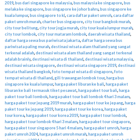
2019
,
bus dari singapore ke malaysia
,
bus malaysia ke singapore
,
bus
melaka ke singapore
,
bus singapore ke johor bahru
,
bus singapore ke
kuala lumpur
,
bus singapore to kl
,
cara daftar paket umroh
,
cara daftar
paket umroh murah
,
charter bus singapore
,
city tour bangkok murah
,
city tour belitung
,
city tour jogja murah
,
city tour kuala lumpur murah
,
city tour lombok
,
city tour mataram lombok
,
daerah wisata thailand
,
daftar harga sewa bus pariwisata jakarta
,
daftar harga sewa bus
pariwisata paling murah
,
destinasi wisata alam thailand yang sangat
terkenal adalah
,
destinasi wisata alam thailand yang sangat terkenal
adalah brainly
,
destinasi wisata di thailand
,
destinasi wisata malaysia
,
destinasi wisata singapore
,
destinasi wisata singapore 2019
,
destinasi
wisata thailand bangkok
,
foto tempat wisata di singapore
,
foto
tempat wisata di thailand
,
gili trawangan lombok tour
,
harga bus
singapore ke kuala lumpur
,
harga paket liburan ke bali
,
harga paket
liburan ke bali termasuk tiket pesawat
,
harga paket tour bali
,
harga
paket tour bali lombok
,
harga paket tour bali lombok 4 hari 3 malam
,
harga paket tour jepang 2019 murah
,
harga paket tour ke jepang
,
harga
paket tour ke jepang 2019
,
harga paket tour ke korea
,
harga paket
tour korea
,
harga paket tour korea 2019
,
harga paket tour lombok
,
harga paket tour lombok 4 hari 3 malam
,
harga paket tour singapore
,
harga paket tour singapore 5 hari 4 malam
,
harga paket umroh
,
harga
paket umroh 2024
,
harga paket umroh murah
,
harga paket umroh