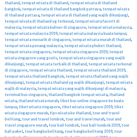
thailand
,
tempat wisata di thailand
,
tempat wisata di thailand
bangkok
,
tempat wisata di thailand bangkok pattaya
,
tempat wisata
di thailand pattaya
,
tempat wisata di thailand yang wajib dikunjungi
,
tempat wisata di thailand yg terkenal
,
tempat wisata favorit di
malaysia
,
tempat wisata kuliner di singapore
,
tempat wisata malaysia
,
tempat wisata malaysia 2019
,
tempat wisata malaysia kuala lumpur
,
tempat wisata menarik di singapore
,
tempat wisata murah di thailand
,
tempat wisata penang malaysia
,
tempat wisata phuket thailand
,
tempat wisata singapore
,
tempat wisata singapore 2019
,
tempat
wisata singapore yang gratis
,
tempat wisata singapore yang wajib
dikunjungi
,
tempat wisata terbaik di thailand
,
tempat wisata terkenal
di singapore
,
tempat wisata thailand
,
tempat wisata thailand 2019
,
tempat wisata thailand bangkok
,
tempat wisata thailand yang wajib
dikunjungi
,
tempat wisata thailand yg wajib dikunjungi
,
tempat wisata
wajib di malaysia
,
tempat wisata yang wajib dikunjungi di malaysia
,
terminal bus singapore
,
thailand bangkok tempat wisata
,
thailand
wisata
,
thailand wisata murah
,
tiket bus online singapore ke kuala
lumpur
,
tiket wisata singapore
,
tiket wisata singapore 2019
,
tiket
wisata singapore murah
,
tips wisata ke thailand
,
tour and travel
belitung
,
tour and travel lombok
,
tour and travel murah
,
tour and
travel singapore murah
,
tour bali lombok
,
tour bali lombok 2019
,
tour
bali paket
,
tour bangka belitung
,
tour bangka belitung 2019
,
tour