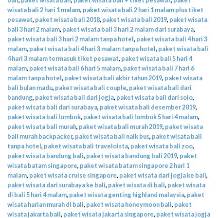
wisata bali 2 hari 1 malam
,
paket wisata bali 2 hari 1 malam plus tiket
pesawat
,
paket wisata bali 2018
,
paket wisata bali 2019
,
paket wisata
bali 3 hari 2 malam
,
paket wisata bali 3 hari 2 malam dari surabaya
,
paket wisata bali 3 hari 2 malam tanpa hotel
,
paket wisata bali 4 hari 3
malam
,
paket wisata bali 4 hari 3 malam tanpa hotel
,
paket wisata bali
4 hari 3 malam termasuk tiket pesawat
,
paket wisata bali 5 hari 4
malam
,
paket wisata bali 6 hari 5 malam
,
paket wisata bali 7 hari 6
malam tanpa hotel
,
paket wisata bali akhir tahun 2019
,
paket wisata
bali bulan madu
,
paket wisata bali couple
,
paket wisata bali dari
bandung
,
paket wisata bali dari jogja
,
paket wisata bali dari solo
,
paket wisata bali dari surabaya
,
paket wisata bali desember 2019
,
paket wisata bali lombok
,
paket wisata bali lombok 5 hari 4 malam
,
paket wisata bali murah
,
paket wisata bali murah 2019
,
paket wisata
bali murah backpacker
,
paket wisata bali naik bus
,
paket wisata bali
tanpa hotel
,
paket wisata bali traveloista
,
paket wisata bali zoo
,
paket wisata bandung bali
,
paket wisata bandung bali 2019
,
paket
wisata batam singapore
,
paket wisata batam singapore 2 hari 1
malam
,
paket wisata cruise singapore
,
paket wisata dari jogja ke bali
,
paket wisata dari surabaya ke bali
,
paket wisata di bali
,
paket wisata
di bali 5 hari 4 malam
,
paket wisata genting highland malaysia
,
paket
wisata harian murah di bali
,
paket wisata honeymoon bali
,
paket
wisata jakarta bali
,
paket wisata jakarta singapore
,
paket wisata jogja