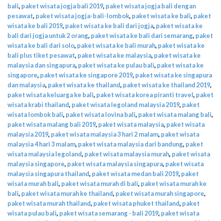
bali
,
paket wisata jogja bali 2019
,
paket wisata jogja bali dengan
pesawat
,
paket wisata jogja-bali-lombok
,
paket wisata ke bali
,
paket
wisata ke bali 2019
,
paket wisata ke bali dari jogja
,
paket wisata ke
bali dari jogja untuk 2 orang
,
paket wisata ke bali dari semarang
,
paket
wisata ke bali dari solo
,
paket wisata ke bali murah
,
paket wisata ke
bali plus tiket pesawat
,
paket wisata ke malaysia
,
paket wisata ke
malaysia dan singapura
,
paket wisata ke pulau bali
,
paket wisata ke
singapore
,
paket wisata ke singapore 2019
,
paket wisata ke singapura
dan malaysia
,
paket wisata ke thailand
,
paket wisata ke thailand 2019
,
paket wisata keluarga ke bali
,
paket wisata korea piranti travel
,
paket
wisata krabi thailand
,
paket wisata legoland malaysia 2019
,
paket
wisata lombok bali
,
paket wisata lovina bali
,
paket wisata malang bali
,
paket wisata malang bali 2019
,
paket wisata malaysia
,
paket wisata
malaysia 2019
,
paket wisata malaysia 3 hari 2 malam
,
paket wisata
malaysia 4 hari 3 malam
,
paket wisata malaysia dari bandung
,
paket
wisata malaysia legoland
,
paket wisata malaysia murah
,
paket wisata
malaysia singapore
,
paket wisata malaysia singapura
,
paket wisata
malaysia singapura thailand
,
paket wisata medan bali 2019
,
paket
wisata murah bali
,
paket wisata murah di bali
,
paket wisata murah ke
bali
,
paket wisata murah ke thailand
,
paket wisata murah singapore
,
paket wisata murah thailand
,
paket wisata phuket thailand
,
paket
wisata pulau bali
,
paket wisata semarang - bali 2019
,
paket wisata