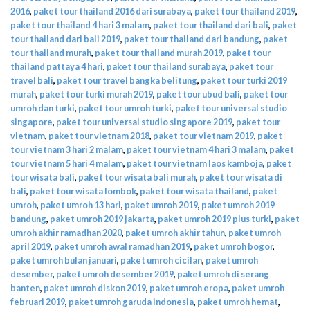
2016
,
paket tour thailand 2016 dari surabaya
,
paket tour thailand 2019
,
paket tour thailand 4 hari 3 malam
,
paket tour thailand dari bali
,
paket
tour thailand dari bali 2019
,
paket tour thailand dari bandung
,
paket
tour thailand murah
,
paket tour thailand murah 2019
,
paket tour
thailand pattaya 4 hari
,
paket tour thailand surabaya
,
paket tour
travel bali
,
paket tour travel bangka belitung
,
paket tour turki 2019
murah
,
paket tour turki murah 2019
,
paket tour ubud bali
,
paket tour
umroh dan turki
,
paket tour umroh turki
,
paket tour universal studio
singapore
,
paket tour universal studio singapore 2019
,
paket tour
vietnam
,
paket tour vietnam 2018
,
paket tour vietnam 2019
,
paket
tour vietnam 3 hari 2 malam
,
paket tour vietnam 4 hari 3 malam
,
paket
tour vietnam 5 hari 4 malam
,
paket tour vietnam laos kamboja
,
paket
tour wisata bali
,
paket tour wisata bali murah
,
paket tour wisata di
bali
,
paket tour wisata lombok
,
paket tour wisata thailand
,
paket
umroh
,
paket umroh 13 hari
,
paket umroh 2019
,
paket umroh 2019
bandung
,
paket umroh 2019 jakarta
,
paket umroh 2019 plus turki
,
paket
umroh akhir ramadhan 2020
,
paket umroh akhir tahun
,
paket umroh
april 2019
,
paket umroh awal ramadhan 2019
,
paket umroh bogor
,
paket umroh bulan januari
,
paket umroh cicilan
,
paket umroh
desember
,
paket umroh desember 2019
,
paket umroh di serang
banten
,
paket umroh diskon 2019
,
paket umroh eropa
,
paket umroh
februari 2019
,
paket umroh garuda indonesia
,
paket umroh hemat
,