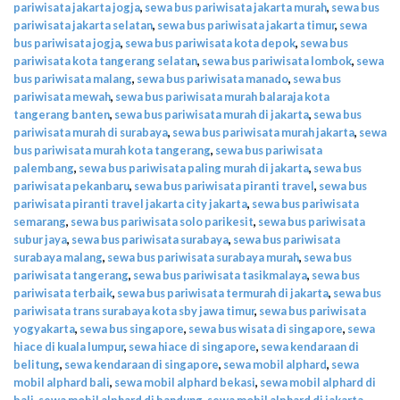
pariwisata jakarta jogja
,
sewa bus pariwisata jakarta murah
,
sewa bus
pariwisata jakarta selatan
,
sewa bus pariwisata jakarta timur
,
sewa
bus pariwisata jogja
,
sewa bus pariwisata kota depok
,
sewa bus
pariwisata kota tangerang selatan
,
sewa bus pariwisata lombok
,
sewa
bus pariwisata malang
,
sewa bus pariwisata manado
,
sewa bus
pariwisata mewah
,
sewa bus pariwisata murah balaraja kota
tangerang banten
,
sewa bus pariwisata murah di jakarta
,
sewa bus
pariwisata murah di surabaya
,
sewa bus pariwisata murah jakarta
,
sewa
bus pariwisata murah kota tangerang
,
sewa bus pariwisata
palembang
,
sewa bus pariwisata paling murah di jakarta
,
sewa bus
pariwisata pekanbaru
,
sewa bus pariwisata piranti travel
,
sewa bus
pariwisata piranti travel jakarta city jakarta
,
sewa bus pariwisata
semarang
,
sewa bus pariwisata solo parikesit
,
sewa bus pariwisata
subur jaya
,
sewa bus pariwisata surabaya
,
sewa bus pariwisata
surabaya malang
,
sewa bus pariwisata surabaya murah
,
sewa bus
pariwisata tangerang
,
sewa bus pariwisata tasikmalaya
,
sewa bus
pariwisata terbaik
,
sewa bus pariwisata termurah di jakarta
,
sewa bus
pariwisata trans surabaya kota sby jawa timur
,
sewa bus pariwisata
yogyakarta
,
sewa bus singapore
,
sewa bus wisata di singapore
,
sewa
hiace di kuala lumpur
,
sewa hiace di singapore
,
sewa kendaraan di
belitung
,
sewa kendaraan di singapore
,
sewa mobil alphard
,
sewa
mobil alphard bali
,
sewa mobil alphard bekasi
,
sewa mobil alphard di
bali
,
sewa mobil alphard di bandung
,
sewa mobil alphard di jakarta
,