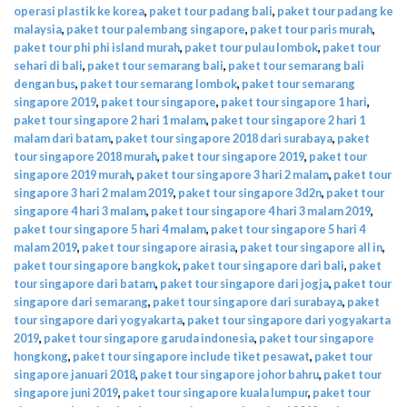
operasi plastik ke korea
,
paket tour padang bali
,
paket tour padang ke
malaysia
,
paket tour palembang singapore
,
paket tour paris murah
,
paket tour phi phi island murah
,
paket tour pulau lombok
,
paket tour
sehari di bali
,
paket tour semarang bali
,
paket tour semarang bali
dengan bus
,
paket tour semarang lombok
,
paket tour semarang
singapore 2019
,
paket tour singapore
,
paket tour singapore 1 hari
,
paket tour singapore 2 hari 1 malam
,
paket tour singapore 2 hari 1
malam dari batam
,
paket tour singapore 2018 dari surabaya
,
paket
tour singapore 2018 murah
,
paket tour singapore 2019
,
paket tour
singapore 2019 murah
,
paket tour singapore 3 hari 2 malam
,
paket tour
singapore 3 hari 2 malam 2019
,
paket tour singapore 3d2n
,
paket tour
singapore 4 hari 3 malam
,
paket tour singapore 4 hari 3 malam 2019
,
paket tour singapore 5 hari 4 malam
,
paket tour singapore 5 hari 4
malam 2019
,
paket tour singapore airasia
,
paket tour singapore all in
,
paket tour singapore bangkok
,
paket tour singapore dari bali
,
paket
tour singapore dari batam
,
paket tour singapore dari jogja
,
paket tour
singapore dari semarang
,
paket tour singapore dari surabaya
,
paket
tour singapore dari yogyakarta
,
paket tour singapore dari yogyakarta
2019
,
paket tour singapore garuda indonesia
,
paket tour singapore
hongkong
,
paket tour singapore include tiket pesawat
,
paket tour
singapore januari 2018
,
paket tour singapore johor bahru
,
paket tour
singapore juni 2019
,
paket tour singapore kuala lumpur
,
paket tour