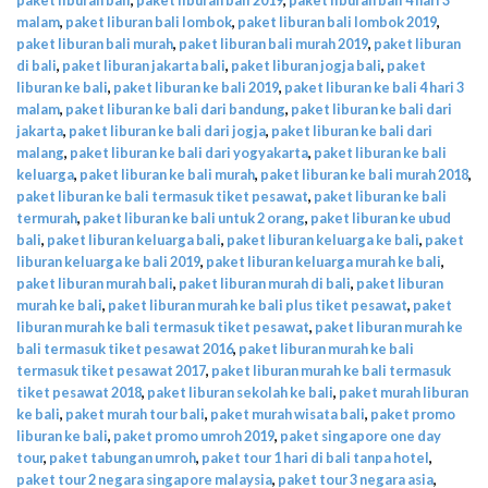
malam
,
paket liburan bali lombok
,
paket liburan bali lombok 2019
,
paket liburan bali murah
,
paket liburan bali murah 2019
,
paket liburan
di bali
,
paket liburan jakarta bali
,
paket liburan jogja bali
,
paket
liburan ke bali
,
paket liburan ke bali 2019
,
paket liburan ke bali 4 hari 3
malam
,
paket liburan ke bali dari bandung
,
paket liburan ke bali dari
jakarta
,
paket liburan ke bali dari jogja
,
paket liburan ke bali dari
malang
,
paket liburan ke bali dari yogyakarta
,
paket liburan ke bali
keluarga
,
paket liburan ke bali murah
,
paket liburan ke bali murah 2018
,
paket liburan ke bali termasuk tiket pesawat
,
paket liburan ke bali
termurah
,
paket liburan ke bali untuk 2 orang
,
paket liburan ke ubud
bali
,
paket liburan keluarga bali
,
paket liburan keluarga ke bali
,
paket
liburan keluarga ke bali 2019
,
paket liburan keluarga murah ke bali
,
paket liburan murah bali
,
paket liburan murah di bali
,
paket liburan
murah ke bali
,
paket liburan murah ke bali plus tiket pesawat
,
paket
liburan murah ke bali termasuk tiket pesawat
,
paket liburan murah ke
bali termasuk tiket pesawat 2016
,
paket liburan murah ke bali
termasuk tiket pesawat 2017
,
paket liburan murah ke bali termasuk
tiket pesawat 2018
,
paket liburan sekolah ke bali
,
paket murah liburan
ke bali
,
paket murah tour bali
,
paket murah wisata bali
,
paket promo
liburan ke bali
,
paket promo umroh 2019
,
paket singapore one day
tour
,
paket tabungan umroh
,
paket tour 1 hari di bali tanpa hotel
,
paket tour 2 negara singapore malaysia
,
paket tour 3 negara asia
,