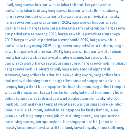
- bali
,
harga sewa bus pariwisata jakarta barat
,
harga sewa bus
pariwisata jakarta utara
,
harga sewa bus pariwisata jkt - surabaya
,
harga sewa bus pariwisata jogja
,
harga sewa bus pariwisata murah
,
harga sewa bus pariwisata murah 2020
,
harga sewa bus pariwisata
piranti travel
,
harga sewa bus pariwisata sahabat cirebon
,
harga sewa
bus pariwisata semarang 2019
,
harga sewa bus pariwisata surabaya
2019
,
harga sewa bus pariwisata symphonie 2019
,
harga sewa bus
pariwisata tangerang 2019
,
harga sewa bus pariwisata terbaru
,
harga
sewa bus pariwisata terbaru 2019
,
harga sewa bus pariwisata tujuan
jogja
,
harga sewa bus pariwisata tulungagung
,
harga sewa bus
pariwisata wali 5
,
harga sewa bus singapore
,
harga sewa mobil alphard
,
harga sewa mobil alphard di bali
,
harga sewa mobil alphard di
surabaya
,
harga tiket bus dari malaka ke singapore
,
harga tiket bus
dari malaysia ke singapore
,
harga tiket bus dari singapore ke kuala
lumpur
,
harga tiket bus singapore ke kuala lumpur
,
harga tiket tempat
wisata di singapore
,
harga tour ke lombok
,
holyland tour murah
,
hotel
dekat tempat wisata di malaysia
,
info paket umroh murah
,
info tour
lombok
,
ipoh malaysia tempat wisata
,
jadwal bus singapore ke johor
bahru to Kuala lumpur
,
jadwal bus singapore ke kuala lumpur
,
jalan
jalan ke belitung tanpa tour
,
jalur bus di singapore
,
jam operasional
bus di singapore
,
jam operasional bus singapore to KL
,
japan tour
murah
,
jasa pemandu wisata di thailand
,
jawa tengah
,
js tour belitung
,