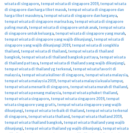
wisata di singapore
,
tempat wisata di singapore 2019
,
tempat wisata
di singapore dan harga tiket masuk
,
tempat wisata di singapore dan
harga tiket masuknya
,
tempat wisata di singapore dan harganya
,
tempat wisata di singapore marina bay
,
tempat wisata di singapore
paling murah
,
tempat wisata di singapore untuk anak
,
tempat wisata
di singapore untuk keluarga
,
tempat wisata di singapore yang murah
,
tempat wisata di singapore yang wajib dikunjungi
,
tempat wisata di
singapore yang wajib dikunjungi 2019
,
tempat wisata di songkhla
thailand
,
tempat wisata di thailand
,
tempat wisata di thailand
bangkok
,
tempat wisata di thailand bangkok pattaya
,
tempat wisata
di thailand pattaya
,
tempat wisata di thailand yang wajib dikunjungi
,
tempat wisata di thailand yg terkenal
,
tempat wisata favorit di
malaysia
,
tempat wisata kuliner di singapore
,
tempat wisata malaysia
,
tempat wisata malaysia 2019
,
tempat wisata malaysia kuala lumpur
,
tempat wisata menarik di singapore
,
tempat wisata murah di thailand
,
tempat wisata penang malaysia
,
tempat wisata phuket thailand
,
tempat wisata singapore
,
tempat wisata singapore 2019
,
tempat
wisata singapore yang gratis
,
tempat wisata singapore yang wajib
dikunjungi
,
tempat wisata terbaik di thailand
,
tempat wisata terkenal
di singapore
,
tempat wisata thailand
,
tempat wisata thailand 2019
,
tempat wisata thailand bangkok
,
tempat wisata thailand yang wajib
dikunjungi
,
tempat wisata thailand yg wajib dikunjungi
,
tempat wisata