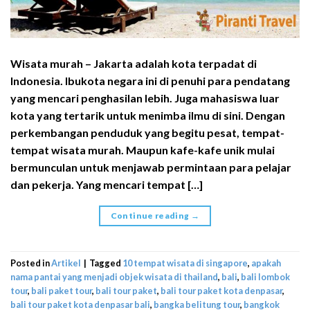
Wisata murah – Jakarta adalah kota terpadat di
Indonesia. Ibukota negara ini di penuhi para pendatang
yang mencari penghasilan lebih. Juga mahasiswa luar
kota yang tertarik untuk menimba ilmu di sini. Dengan
perkembangan penduduk yang begitu pesat, tempat-
tempat wisata murah. Maupun kafe-kafe unik mulai
bermunculan untuk menjawab permintaan para pelajar
dan pekerja. Yang mencari tempat […]
Continue reading
→
Posted in
Artikel
|
Tagged
10 tempat wisata di singapore
,
apakah
nama pantai yang menjadi objek wisata di thailand
,
bali
,
bali lombok
tour
,
bali paket tour
,
bali tour paket
,
bali tour paket kota denpasar
,
bali tour paket kota denpasar bali
,
bangka belitung tour
,
bangkok