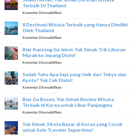
DI
Terbaik Di Thailand
SINGAPORE
pada
Komentar Dinonaktifkan
Selain
Hemat,
8 Destinasi Wisata Terbaik yang Hanya Dimiliki
Yuk
Oleh Thailand
Simak
pada
Komentar Dinonaktifkan
Deretan
8
Wisata
Destinasi
Biar Kantong Ga Jebol, Yuk Simak Trik Liburan
Terbaik
Wisata
Di
Murah ke Jepang Disini!
Terbaik
Thailand
pada
Komentar Dinonaktifkan
yang
Biar
Hanya
Kantong
Sudah Tahu Apa Saja yang Unik dari Tokyo dan
Dimiliki
Ga
Oleh
Kyoto? Yuk Cek Disini!
Jebol,
Thailand
pada
Komentar Dinonaktifkan
Yuk
Sudah
Simak
Tahu
Biar Ga Bosen, Yuk Simak Review Wisata
Trik
Apa
Liburan
Terbaik di Korea untuk Libur Panjangmu
Saja
Murah
pada
Komentar Dinonaktifkan
yang
ke
Biar
Unik
Jepang
Ga
Yuk Simak 3 Kota Besar di Korea yang Cocok
dari
Disini!
Bosen,
Tokyo
untuk Solo Traveler Sepertimu!
Yuk
dan