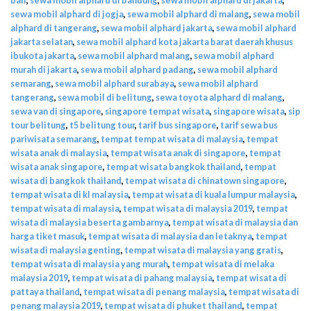
sewa mobil alphard di jogja
,
sewa mobil alphard di malang
,
sewa mobil
alphard di tangerang
,
sewa mobil alphard jakarta
,
sewa mobil alphard
jakarta selatan
,
sewa mobil alphard kota jakarta barat daerah khusus
ibukota jakarta
,
sewa mobil alphard malang
,
sewa mobil alphard
murah di jakarta
,
sewa mobil alphard padang
,
sewa mobil alphard
semarang
,
sewa mobil alphard surabaya
,
sewa mobil alphard
tangerang
,
sewa mobil di belitung
,
sewa toyota alphard di malang
,
sewa van di singapore
,
singapore tempat wisata
,
singapore wisata
,
sip
tour belitung
,
t5 belitung tour
,
tarif bus singapore
,
tarif sewa bus
pariwisata semarang
,
tempat tempat wisata di malaysia
,
tempat
wisata anak di malaysia
,
tempat wisata anak di singapore
,
tempat
wisata anak singapore
,
tempat wisata bangkok thailand
,
tempat
wisata di bangkok thailand
,
tempat wisata di chinatown singapore
,
tempat wisata di kl malaysia
,
tempat wisata di kuala lumpur malaysia
,
tempat wisata di malaysia
,
tempat wisata di malaysia 2019
,
tempat
wisata di malaysia beserta gambarnya
,
tempat wisata di malaysia dan
harga tiket masuk
,
tempat wisata di malaysia dan letaknya
,
tempat
wisata di malaysia genting
,
tempat wisata di malaysia yang gratis
,
tempat wisata di malaysia yang murah
,
tempat wisata di melaka
malaysia 2019
,
tempat wisata di pahang malaysia
,
tempat wisata di
pattaya thailand
,
tempat wisata di penang malaysia
,
tempat wisata di
penang malaysia 2019
,
tempat wisata di phuket thailand
,
tempat