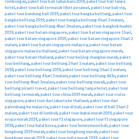
rombongan
,
paket tour bali tahun baru 2019
,
paket tour bali tanpa
hotel
,
paket tour bali termasuk tiket pesawat
,
paket tour bali vip
,
paket tour bandung bali 2019
,
paket tour bangka belitung
,
paket tour
bangka belitung 2019
,
paket tour bangka belitung 4 hari 3 malam
,
paket tour bangka belitung 4hari 3malam
,
paket tour bangkok huahin
2019
,
paket tour batam singapore
,
paket tour batam singapore 1 hari
,
paket tour batam singapore 2019
,
paket tour batam singapore 3 hari 2
malam
,
paket tour batam singapore malaysia
,
paket tour batam
singapore malaysia thailand
,
paket tour batam singapore murah
,
paket tour batam thailand
,
paket tour beijing shanghai murah
,
paket
tour belitung
,
paket tour belitung 2 hari 1 malam
,
paket tour belitung
2018
,
paket tour belitung 2019
,
paket tour belitung 3 hari 2 malam
,
paket tour belitung 4 hari 3 malam
,
paket tour belitung 4d3n
,
paket
tour belitung 4hari 3malam
,
paket tour belitung murah
,
paket tour
belitung piranti travel
,
paket tour belitung tanpa hotel
,
paket tour
belitung termurah
,
paket tour china 2019 murah
,
paket tour cruise
singapore
,
paket tour dari jakarta ke thailand
,
paket tour dari
palembang ke malaysia
,
paket tour di bali
,
paket tour di bali 3 hari 2
malam
,
paket tour di lombok
,
paket tour dubai murah 2019
,
paket tour
eropa murah 2019
,
paket tour f1 singapore
,
paket tour f1 singapore
2018
,
paket tour halal korea
,
paket tour honeymoon bali
,
paket tour
hongkong 2019 murah
,
paket tour hongkong murah
,
paket tour
hongkong murah 2019
,
paket tour india murah 2019
,
paket tour