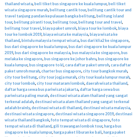
thailand wisata
,
beli tiket bus singapore ke kuala lumpur
,
beli tiket
wisata singapore murah
,
belitung cantik tour
,
belitung cantik tour and
travel tanjung pandan kepulauan bangka belitung
,
belitung island
tour
,
belitung piranti tour
,
belitung tour
,
belitung tour and travel
,
belitung tour travel
,
biaya paket umroh
,
biaya tour ke lombok
,
biaya
tour ke lombok 2019
,
biaya wisata ke malaysia
,
biaya wisata ke
thailand
,
bintulu malaysia tempat wisata
,
bus dari klia2 ke singapore
,
bus dari singapore ke kuala lumpur
,
bus dari singapore ke kuala lumpur
2019
,
bus dari singapore ke malaysia
,
bus malaysia ke singapore
,
bus
melaka ke singapore
,
bus singapore ke johor bahru
,
bus singapore ke
kuala lumpur
,
bus singapore to kl
,
cara daftar paket umroh
,
cara daftar
paket umroh murah
,
charter bus singapore
,
city tour bangkok murah
,
city tour belitung
,
city tour jogja murah
,
city tour kuala lumpur murah
,
city tour lombok
,
city tour mataram lombok
,
daerah wisata thailand
,
daftar harga sewa bus pariwisata jakarta
,
daftar harga sewa bus
pariwisata paling murah
,
destinasi wisata alam thailand yang sangat
terkenal adalah
,
destinasi wisata alam thailand yang sangat terkenal
adalah brainly
,
destinasi wisata di thailand
,
destinasi wisata malaysia
,
destinasi wisata singapore
,
destinasi wisata singapore 2019
,
destinasi
wisata thailand bangkok
,
foto tempat wisata di singapore
,
foto
tempat wisata di thailand
,
gili trawangan lombok tour
,
harga bus
singapore ke kuala lumpur
,
harga paket liburan ke bali
,
harga paket