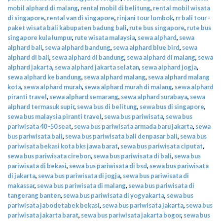
mobil alphard di malang
,
rental mobil di belitung
,
rental mobil wisata
di singapore
,
rental van di singapore
,
rinjani tour lombok
,
rr bali tour -
paket wisata bali kabupaten badung bali
,
rute bus singapore
,
rute bus
singapore kula lumpur
,
rute wisata malaysia
,
sewa alphard
,
sewa
alphard bali
,
sewa alphard bandung
,
sewa alphard blue bird
,
sewa
alphard di bali
,
sewa alphard di bandung
,
sewa alphard di malang
,
sewa
alphard jakarta
,
sewa alphard jakarta selatan
,
sewa alphard jogja
,
sewa alphard ke bandung
,
sewa alphard malang
,
sewa alphard malang
kota
,
sewa alphard murah
,
sewa alphard murah di malang
,
sewa alphard
piranti travel
,
sewa alphard semarang
,
sewa alphard surabaya
,
sewa
alphard termasuk supir
,
sewa bus di belitung
,
sewa bus di singapore
,
sewa bus malaysia piranti travel
,
sewa bus pariwisata
,
sewa bus
pariwisata 40 -50 seat
,
sewa bus pariwisata armada baru jakarta
,
sewa
bus pariwisata bali
,
sewa bus pariwisata bali denpasar bali
,
sewa bus
pariwisata bekasi kota bks jawa barat
,
sewa bus pariwisata ciputat
,
sewa bus pariwisata cirebon
,
sewa bus pariwisata di bali
,
sewa bus
pariwisata di bekasi
,
sewa bus pariwisata di bsd
,
sewa bus pariwisata
di jakarta
,
sewa bus pariwisata di jogja
,
sewa bus pariwisata di
makassar
,
sewa bus pariwisata di malang
,
sewa bus pariwisata di
tangerang banten
,
sewa bus pariwisata di yogyakarta
,
sewa bus
pariwisata jabodetabek bekasi
,
sewa bus pariwisata jakarta
,
sewa bus
pariwisata jakarta barat
,
sewa bus pariwisata jakarta bogor
,
sewa bus