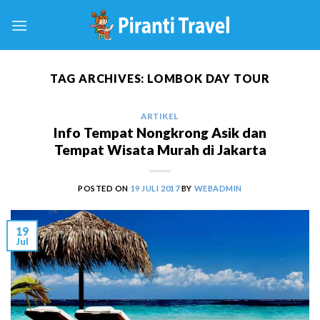
Skip
to
content
TAG ARCHIVES:
LOMBOK DAY TOUR
ARTIKEL
Info Tempat Nongkrong Asik dan
Tempat Wisata Murah di Jakarta
POSTED ON
19 JULI 2017
BY
WEBADMIN
19
Jul