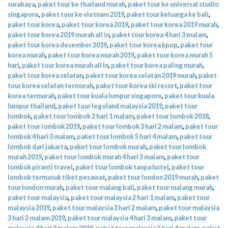
surabaya
,
paket tour ke thailand murah
,
paket tour ke universal studio
singapore
,
paket tour ke vietnam 2019
,
paket tour keluarga ke bali
,
paket tour korea
,
paket tour korea 2019
,
paket tour korea 2019 murah
,
paket tour korea 2019 murah all in
,
paket tour korea 4 hari 3 malam
,
paket tour korea desember 2019
,
paket tour korea kpop
,
paket tour
korea murah
,
paket tour korea murah 2019
,
paket tour korea murah 5
hari
,
paket tour korea murah all in
,
paket tour korea paling murah
,
paket tour korea selatan
,
paket tour korea selatan 2019 murah
,
paket
tour korea selatan termurah
,
paket tour korea ski resort
,
paket tour
korea termurah
,
paket tour kuala lumpur singapore
,
paket tour kuala
lumpur thailand
,
paket tour legoland malaysia 2019
,
paket tour
lombok
,
paket tour lombok 2 hari 1 malam
,
paket tour lombok 2018
,
paket tour lombok 2019
,
paket tour lombok 3 hari 2 malam
,
paket tour
lombok 4 hari 3 malam
,
paket tour lombok 5 hari 4 malam
,
paket tour
lombok dari jakarta
,
paket tour lombok murah
,
paket tour lombok
murah 2019
,
paket tour lombok murah 4 hari 3 malam
,
paket tour
lombok piranti travel
,
paket tour lombok tanpa hotel
,
paket tour
lombok termasuk tiket pesawat
,
paket tour london 2019 murah
,
paket
tour london murah
,
paket tour malang bali
,
paket tour malang murah
,
paket tour malaysia
,
paket tour malaysia 2 hari 1 malam
,
paket tour
malaysia 2019
,
paket tour malaysia 3 hari 2 malam
,
paket tour malaysia
3 hari 2 malam 2019
,
paket tour malaysia 4 hari 3 malam
,
paket tour
malaysia 4 hari 3 malam 2019
,
paket tour malaysia 5 hari 4 malam
,
paket