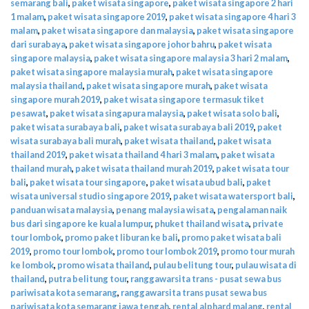
semarang bali
,
paket wisata singapore
,
paket wisata singapore 2 hari
1 malam
,
paket wisata singapore 2019
,
paket wisata singapore 4 hari 3
malam
,
paket wisata singapore dan malaysia
,
paket wisata singapore
dari surabaya
,
paket wisata singapore johor bahru
,
paket wisata
singapore malaysia
,
paket wisata singapore malaysia 3 hari 2 malam
,
paket wisata singapore malaysia murah
,
paket wisata singapore
malaysia thailand
,
paket wisata singapore murah
,
paket wisata
singapore murah 2019
,
paket wisata singapore termasuk tiket
pesawat
,
paket wisata singapura malaysia
,
paket wisata solo bali
,
paket wisata surabaya bali
,
paket wisata surabaya bali 2019
,
paket
wisata surabaya bali murah
,
paket wisata thailand
,
paket wisata
thailand 2019
,
paket wisata thailand 4 hari 3 malam
,
paket wisata
thailand murah
,
paket wisata thailand murah 2019
,
paket wisata tour
bali
,
paket wisata tour singapore
,
paket wisata ubud bali
,
paket
wisata universal studio singapore 2019
,
paket wisata watersport bali
,
panduan wisata malaysia
,
penang malaysia wisata
,
pengalaman naik
bus dari singapore ke kuala lumpur
,
phuket thailand wisata
,
private
tour lombok
,
promo paket liburan ke bali
,
promo paket wisata bali
2019
,
promo tour lombok
,
promo tour lombok 2019
,
promo tour murah
ke lombok
,
promo wisata thailand
,
pulau belitung tour
,
pulau wisata di
thailand
,
putra belitung tour
,
ranggawarsita trans - pusat sewa bus
pariwisata kota semarang
,
ranggawarsita trans pusat sewa bus
pariwisata kota semarang jawa tengah
,
rental alphard malang
,
rental