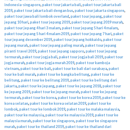
indonesia-singapore
,
paket tour jakarta bali
,
paket tour jakarta bali
2019
,
paket tour jakarta bali dengan bus
,
paket tour jakarta singapore
,
paket tour jawa bali lombok overland
,
paket tour jepang
,
paket tour
jepang 10 hari
,
paket tour jepang 2019
,
paket tour jepang 2019 murah
,
paket tour jepang 4 hari 3 malam
,
paket tour jepang 5 hari 4 malam
,
paket tour jepang 5 hari 4 malam 2019
,
paket tour jepang 7 hari
,
paket
tour jepang desember 2019
,
paket tour jepang hokkaido
,
paket tour
jepang murah
,
paket tour jepang paling murah
,
paket tour jepang
piranti travel 2019
,
paket tour jepang sapporo
,
paket tour jepang
termurah
,
paket tour jogja bali
,
paket tour jogja bali 2019
,
paket tour
jogja murah
,
paket tour jogja murah 2019
,
paket tour kamboja
vietnam
,
paket tour ke bali
,
paket tour ke bali dari surabaya
,
paket
tour ke bali murah
,
paket tour ke bangka belitung
,
paket tour ke
belitung
,
paket tour ke belitung 2019
,
paket tour ke belitung dari
jakarta
,
paket tour ke jepang
,
paket tour ke jepang 2018
,
paket tour
ke jepang 2019
,
paket tour ke jepang murah
,
paket tour ke jepang
termurah
,
paket tour ke korea
,
paket tour ke korea 2019
,
paket tour ke
korea selatan
,
paket tour ke korea selatan 2019
,
paket tour ke
lombok
,
paket tour ke lombok 2019
,
paket tour ke malaka malaysia
,
paket tour ke malaysia
,
paket tour ke malaysia 2019
,
paket tour ke
malaysia murah
,
paket tour ke singapore
,
paket tour ke singapore
murah
,
paket tour ke thailand 2019
,
paket tour ke thailand dari