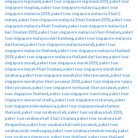
singapore legoland
,
paket tour singapore legoland 2019
,
paket tour
singapore lengkap
,
paket tour singapore malaysia
,
paket tour
singapore malaysia 2019
,
paket tour singapore malaysia 3 hari 2
malam
,
paket tour singapore malaysia 3 hari 2 malam 2019
,
paket tour
singapore malaysia 4 hari 3 malam
,
paket tour singapore malaysia 4
hari 3 malam 2019
,
paket tour singapore malaysia 5 hari 4 malam
,
paket
tour singapore malaysia dari bandung
,
paket tour singapore malaysia
dari batam
,
paket tour singapore malaysia murah
,
paket tour
singapore malaysia thailand
,
paket tour singapore malaysia thailand
2019
,
paket tour singapore malaysia thailand dari batam
,
paket tour
singapore murah
,
paket tour singapore murah 2019
,
paket tour
singapore murah 4 hari 3 malam
,
paket tour singapore murah dari
surabaya
,
paket tour singapore murah plus tiket pesawat
,
paket tour
singapore murah plus tiket pesawat 2019
,
paket tour singapore tanpa
tiket pesawat
,
paket tour singapore termasuk tiket pesawat
,
paket
tour singapore thailand
,
paket tour singapore traveloka
,
paket tour
singapore universal studio
,
paket tour singapore via batam
,
paket
tour singapura dan malaysia
,
paket tour singapura kuala lumpur
thailand
,
paket tour surabaya bali
,
paket tour surabaya bali 2019
,
paket tour surabaya bali 3 hari 2 malam
,
paket tour surabaya bali
dengan bus
,
paket tour surabaya bali naik pesawat
,
paket tour
surabaya bali rombongan
,
paket tour surabaya lombok murah
,
paket
tour surabaya singapore
,
paket tour thailand
,
paket tour thailand