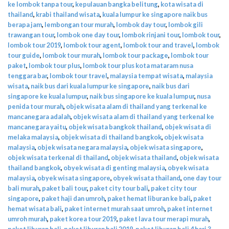
ke lombok tanpa tour
,
kepulauan bangka belitung
,
kota wisata di
thailand
,
krabi thailand wisata
,
kuala lumpur ke singapore naik bus
berapa jam
,
lembongan tour murah
,
lombok day tour
,
lombok gili
trawangan tour
,
lombok one day tour
,
lombok rinjani tour
,
lombok tour
,
lombok tour 2019
,
lombok tour agent
,
lombok tour and travel
,
lombok
tour guide
,
lombok tour murah
,
lombok tour package
,
lombok tour
paket
,
lombok tour plus
,
lombok tour plus kota mataram nusa
tenggara bar
,
lombok tour travel
,
malaysia tempat wisata
,
malaysia
wisata
,
naik bus dari kuala lumpur ke singapore
,
naik bus dari
singapore ke kuala lumpur
,
naik bus singapore ke kuala lumpur
,
nusa
penida tour murah
,
objek wisata alam di thailand yang terkenal ke
mancanegara adalah
,
objek wisata alam di thailand yang terkenal ke
mancanegara yaitu
,
objek wisata bangkok thailand
,
objek wisata di
melaka malaysia
,
objek wisata di thailand bangkok
,
objek wisata
malaysia
,
objek wisata negara malaysia
,
objek wisata singapore
,
objek wisata terkenal di thailand
,
objek wisata thailand
,
objek wisata
thailand bangkok
,
obyek wisata di genting malaysia
,
obyek wisata
malaysia
,
obyek wisata singapore
,
obyek wisata thailand
,
one day tour
bali murah
,
paket bali tour
,
paket city tour bali
,
paket city tour
singapore
,
paket haji dan umroh
,
paket hemat liburan ke bali
,
paket
hemat wisata bali
,
paket internet murah saat umroh
,
paket internet
umroh murah
,
paket korea tour 2019
,
paket lava tour merapi murah
,
paket liburan bali
,
paket liburan bali 2019
,
paket liburan bali 4 hari 3