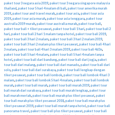
paket tour 3 negara asia 2019
,
paket tour 3 negara singapore malaysia
thailand
,
paket tour 5 hari 4 malam di bali
,
paket tour amerika murah
2019
,
paket tour and travel murah
,
paket tour asia
,
paket tour asia
2019
,
paket tour asia murah
,
paket tour asia tenggara
,
paket tour
australia 2019 murah
,
paket tour australia murah
,
paket tour bali
,
paket tour bali + tiket pesawat
,
paket tour bali 1 hari
,
paket tour bali 2
hari
,
paket tour bali 2 hari 1 malam tanpa hotel
,
paket tour bali 2019
,
paket tour bali 3 hari 2 malam
,
paket tour bali 3 hari 2 malam 2019
,
paket tour bali 3 hari 2 malam plus tiket pesawat
,
paket tour bali 4 hari
3 malam
,
paket tour bali 4 hari 3 malam 2019
,
paket tour bali 4d3n
,
paket tour bali 5 hari 4 malam
,
paket tour bali 5 hari 4 malam tanpa
hotel
,
paket tour bali dari bandung
,
paket tour bali dari jogja
,
paket
tour bali dari malang
,
paket tour bali dari manado
,
paket tour bali dari
solo
,
paket tour bali dari surabaya
,
paket tour bali lengkap dengan
tiket pesawat
,
paket tour bali lombok
,
paket tour bali lombok 4 hari 3
malam
,
paket tour bali lombok 5 hari 4 malam
,
paket tour bali lombok
murah
,
paket tour bali murah
,
paket tour bali murah 2019
,
paket tour
bali murah dari surabaya
,
paket tour bali murah lengkap
,
paket tour
bali murah meriah
,
paket tour bali murah plus tiket pesawat
,
paket
tour bali murah plus tiket pesawat 2018
,
paket tour bali murah plus
tiket pesawat 2019
,
paket tour bali murah tanpa hotel
,
paket tour bali
panorama travel
,
paket tour bali plus tiket pesawat
,
paket tour bali