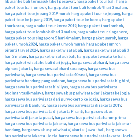
liburan ke bali termasuk tiket pesawat
,
harga paket tour bali
,
harga
paket tour bali lombok
,
harga paket tour bali lombok 4 hari 3 malam
,
harga paket tour jepang 2019 murah
,
harga paket tour ke jepang
,
harga
paket tour ke jepang 2019
,
harga paket tour ke korea
,
harga paket
tour korea
,
harga paket tour korea 2019
,
harga paket tour lombok
,
harga paket tour lombok 4 hari 3 malam
,
harga paket tour singapore
,
harga paket tour singapore 5 hari 4 malam
,
harga paket umroh
,
harga
paket umroh 2024
,
harga paket umroh murah
,
harga paket umroh
piranti travel 2024
,
harga paket wisata bali
,
harga paket wisata bali 3
hari 2 malam
,
harga paket wisata di bali
,
harga paket wisata ke bali
,
harga paket wisata ke bali dari jogja
,
harga sewa alphard
,
harga sewa
alphard jakarta
,
harga sewa alphard surabaya
,
harga sewa bus
pariwisata
,
harga sewa bus pariwisata 40 seat
,
harga sewa bus
pariwisata bandung pangandaran
,
harga sewa bus pariwisata big bird
,
harga sewa bus pariwisata bin ilyas
,
harga sewa bus pariwisata
budiman tasikmalaya
,
harga sewa bus pariwisata dari jakarta ke jogja
,
harga sewa bus pariwisata dari purwokerto ke jogja
,
harga sewa bus
pariwisata di bandung
,
harga sewa bus pariwisata di jakarta 2019
,
harga sewa bus pariwisata di jakarta Piranti
,
harga sewa bus
pariwisata di jakarta pusat
,
harga sewa bus pariwisata harum prima
,
harga sewa bus pariwisata jakarta
,
harga sewa bus pariwisata jakarta -
bandung
,
harga sewa bus pariwisata jakarta - jawa - bali
,
harga sewa
bus pariwisata jakarta - jogja
,
harga sewa bus pariwisata jakarta - jogja