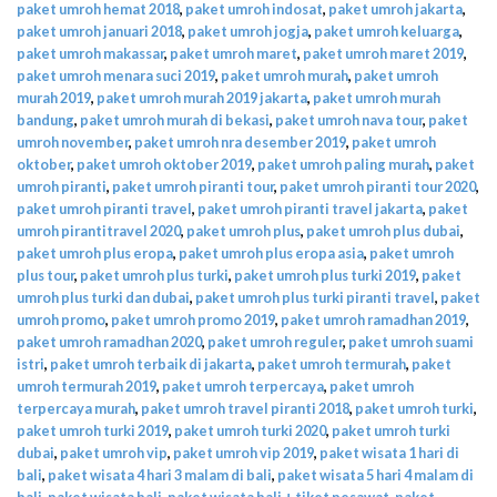
paket umroh hemat 2018
,
paket umroh indosat
,
paket umroh jakarta
,
paket umroh januari 2018
,
paket umroh jogja
,
paket umroh keluarga
,
paket umroh makassar
,
paket umroh maret
,
paket umroh maret 2019
,
paket umroh menara suci 2019
,
paket umroh murah
,
paket umroh
murah 2019
,
paket umroh murah 2019 jakarta
,
paket umroh murah
bandung
,
paket umroh murah di bekasi
,
paket umroh nava tour
,
paket
umroh november
,
paket umroh nra desember 2019
,
paket umroh
oktober
,
paket umroh oktober 2019
,
paket umroh paling murah
,
paket
umroh piranti
,
paket umroh piranti tour
,
paket umroh piranti tour 2020
,
paket umroh piranti travel
,
paket umroh piranti travel jakarta
,
paket
umroh pirantitravel 2020
,
paket umroh plus
,
paket umroh plus dubai
,
paket umroh plus eropa
,
paket umroh plus eropa asia
,
paket umroh
plus tour
,
paket umroh plus turki
,
paket umroh plus turki 2019
,
paket
umroh plus turki dan dubai
,
paket umroh plus turki piranti travel
,
paket
umroh promo
,
paket umroh promo 2019
,
paket umroh ramadhan 2019
,
paket umroh ramadhan 2020
,
paket umroh reguler
,
paket umroh suami
istri
,
paket umroh terbaik di jakarta
,
paket umroh termurah
,
paket
umroh termurah 2019
,
paket umroh terpercaya
,
paket umroh
terpercaya murah
,
paket umroh travel piranti 2018
,
paket umroh turki
,
paket umroh turki 2019
,
paket umroh turki 2020
,
paket umroh turki
dubai
,
paket umroh vip
,
paket umroh vip 2019
,
paket wisata 1 hari di
bali
,
paket wisata 4 hari 3 malam di bali
,
paket wisata 5 hari 4 malam di
bali
,
paket wisata bali
,
paket wisata bali + tiket pesawat
,
paket