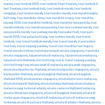
malam
,
tour lombok 2019
,
tour lombok 3 hari 2 malam
,
tour lombok 4
hari 3 malam
,
tour lombok bali
,
tour lombok murah
,
tour lombok
senggigi
,
tour london murah
,
tour lourdes murah
,
tour murah bangka
belitung
,
tour murah ke china
,
tour murah ke eropa
,
tour murah ke
jepang 2019
,
tour murah ke lombok
,
tour murah ke nusa penida
,
tour
murah lombok
,
tour murah nusa penida
,
tour new zealand murah
,
tour
nusa penida murah
,
tour padang murah
,
tour paket bali
,
tour paris
murah 2019
,
tour pulau belitung
,
tour sydney murah
,
tour travel
lombok
,
tour travel lombok murah
,
tour travel murah
,
travel paket
tour bali
,
travel tanjung pandan
,
travel tour murah ke luar negeri
,
travel umroh cirebon
,
traveloka tempat wisata singapore
,
traveloka
wisata singapore
,
tujuan wisata di malaysia
,
tujuan wisata malaysia
,
tujuan wisata thailand
,
visit belitong tour & travel tanjung pandan
,
visit belitung tour
,
wisata anak di malaysia
,
wisata anak singapore
,
wisata backpacker ke thailand
,
wisata backpacker singapore
,
wisata
backpacker thailand
,
wisata bangkok thailand
,
wisata bangkok
thailand 2019
,
wisata batam singapore
,
wisata batu caves malaysia
,
wisata belanja di thailand
,
wisata belanja thailand
,
wisata budaya
malaysia yang terkenal adalah
,
wisata cameron highland malaysia
,
wisata chinatown singapore
,
wisata di bangkok thailand
,
wisata di
clarke quay singapore
,
wisata di malaysia
,
wisata di malaysia yang
terkenal
,
wisata di pattaya thailand
,
wisata di phuket thailand
,
wisata