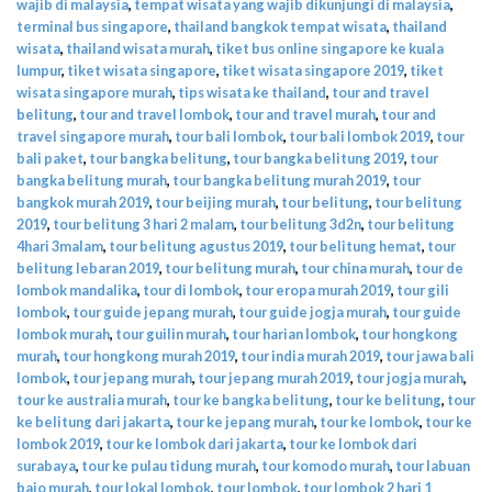
wajib di malaysia
,
tempat wisata yang wajib dikunjungi di malaysia
,
terminal bus singapore
,
thailand bangkok tempat wisata
,
thailand
wisata
,
thailand wisata murah
,
tiket bus online singapore ke kuala
lumpur
,
tiket wisata singapore
,
tiket wisata singapore 2019
,
tiket
wisata singapore murah
,
tips wisata ke thailand
,
tour and travel
belitung
,
tour and travel lombok
,
tour and travel murah
,
tour and
travel singapore murah
,
tour bali lombok
,
tour bali lombok 2019
,
tour
bali paket
,
tour bangka belitung
,
tour bangka belitung 2019
,
tour
bangka belitung murah
,
tour bangka belitung murah 2019
,
tour
bangkok murah 2019
,
tour beijing murah
,
tour belitung
,
tour belitung
2019
,
tour belitung 3 hari 2 malam
,
tour belitung 3d2n
,
tour belitung
4hari 3malam
,
tour belitung agustus 2019
,
tour belitung hemat
,
tour
belitung lebaran 2019
,
tour belitung murah
,
tour china murah
,
tour de
lombok mandalika
,
tour di lombok
,
tour eropa murah 2019
,
tour gili
lombok
,
tour guide jepang murah
,
tour guide jogja murah
,
tour guide
lombok murah
,
tour guilin murah
,
tour harian lombok
,
tour hongkong
murah
,
tour hongkong murah 2019
,
tour india murah 2019
,
tour jawa bali
lombok
,
tour jepang murah
,
tour jepang murah 2019
,
tour jogja murah
,
tour ke australia murah
,
tour ke bangka belitung
,
tour ke belitung
,
tour
ke belitung dari jakarta
,
tour ke jepang murah
,
tour ke lombok
,
tour ke
lombok 2019
,
tour ke lombok dari jakarta
,
tour ke lombok dari
surabaya
,
tour ke pulau tidung murah
,
tour komodo murah
,
tour labuan
bajo murah
,
tour lokal lombok
,
tour lombok
,
tour lombok 2 hari 1