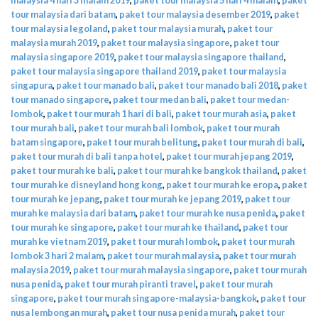
tour malaysia dari batam
,
paket tour malaysia desember 2019
,
paket
tour malaysia legoland
,
paket tour malaysia murah
,
paket tour
malaysia murah 2019
,
paket tour malaysia singapore
,
paket tour
malaysia singapore 2019
,
paket tour malaysia singapore thailand
,
paket tour malaysia singapore thailand 2019
,
paket tour malaysia
singapura
,
paket tour manado bali
,
paket tour manado bali 2018
,
paket
tour manado singapore
,
paket tour medan bali
,
paket tour medan-
lombok
,
paket tour murah 1 hari di bali
,
paket tour murah asia
,
paket
tour murah bali
,
paket tour murah bali lombok
,
paket tour murah
batam singapore
,
paket tour murah belitung
,
paket tour murah di bali
,
paket tour murah di bali tanpa hotel
,
paket tour murah jepang 2019
,
paket tour murah ke bali
,
paket tour murah ke bangkok thailand
,
paket
tour murah ke disneyland hong kong
,
paket tour murah ke eropa
,
paket
tour murah ke jepang
,
paket tour murah ke jepang 2019
,
paket tour
murah ke malaysia dari batam
,
paket tour murah ke nusa penida
,
paket
tour murah ke singapore
,
paket tour murah ke thailand
,
paket tour
murah ke vietnam 2019
,
paket tour murah lombok
,
paket tour murah
lombok 3 hari 2 malam
,
paket tour murah malaysia
,
paket tour murah
malaysia 2019
,
paket tour murah malaysia singapore
,
paket tour murah
nusa penida
,
paket tour murah piranti travel
,
paket tour murah
singapore
,
paket tour murah singapore-malaysia-bangkok
,
paket tour
nusa lembongan murah
,
paket tour nusa penida murah
,
paket tour