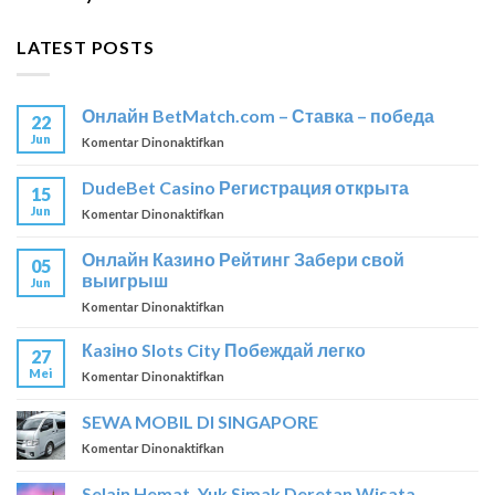
LATEST POSTS
Онлайн BetMatch.com – Ставка – победа
22
Jun
pada
Komentar Dinonaktifkan
Онлайн
BetMatch.com
DudeBet Casino Регистрация открыта
15
–
Jun
pada
Komentar Dinonaktifkan
Ставка
DudeBet
–
Casino
победа
Онлайн Казино Рейтинг Забери свой
05
Регистрация
выигрыш
Jun
открыта
pada
Komentar Dinonaktifkan
Онлайн
Казино
Кaзіно Slots City Побеждай легко
27
Рейтинг
Mei
pada
Komentar Dinonaktifkan
Забери
Кaзіно
свой
Slots
SEWA MOBIL DI SINGAPORE
выигрыш
City
pada
Komentar Dinonaktifkan
Побеждай
SEWA
легко
MOBIL
Selain Hemat, Yuk Simak Deretan Wisata