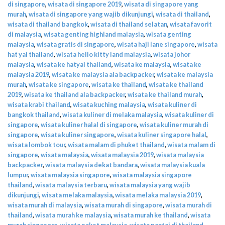
di singapore
,
wisata di singapore 2019
,
wisata di singapore yang
murah
,
wisata di singapore yang wajib dikunjungi
,
wisata di thailand
,
wisata di thailand bangkok
,
wisata di thailand selatan
,
wisata favorit
di malaysia
,
wisata genting highland malaysia
,
wisata genting
malaysia
,
wisata gratis di singapore
,
wisata haji lane singapore
,
wisata
hat yai thailand
,
wisata hello kitty land malaysia
,
wisata johor
malaysia
,
wisata ke hatyai thailand
,
wisata ke malaysia
,
wisata ke
malaysia 2019
,
wisata ke malaysia ala backpacker
,
wisata ke malaysia
murah
,
wisata ke singapore
,
wisata ke thailand
,
wisata ke thailand
2019
,
wisata ke thailand ala backpacker
,
wisata ke thailand murah
,
wisata krabi thailand
,
wisata kuching malaysia
,
wisata kuliner di
bangkok thailand
,
wisata kuliner di melaka malaysia
,
wisata kuliner di
singapore
,
wisata kuliner halal di singapore
,
wisata kuliner murah di
singapore
,
wisata kuliner singapore
,
wisata kuliner singapore halal
,
wisata lombok tour
,
wisata malam di phuket thailand
,
wisata malam di
singapore
,
wisata malaysia
,
wisata malaysia 2019
,
wisata malaysia
backpacker
,
wisata malaysia dekat bandara
,
wisata malaysia kuala
lumpur
,
wisata malaysia singapore
,
wisata malaysia singapore
thailand
,
wisata malaysia terbaru
,
wisata malaysia yang wajib
dikunjungi
,
wisata melaka malaysia
,
wisata melaka malaysia 2019
,
wisata murah di malaysia
,
wisata murah di singapore
,
wisata murah di
thailand
,
wisata murah ke malaysia
,
wisata murah ke thailand
,
wisata
murah singapore
,
wisata paket malaysia
,
wisata pantai di thailand
,