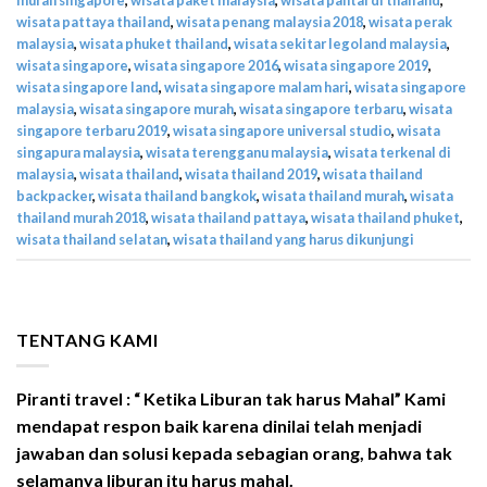
wisata pattaya thailand
,
wisata penang malaysia 2018
,
wisata perak
malaysia
,
wisata phuket thailand
,
wisata sekitar legoland malaysia
,
wisata singapore
,
wisata singapore 2016
,
wisata singapore 2019
,
wisata singapore land
,
wisata singapore malam hari
,
wisata singapore
malaysia
,
wisata singapore murah
,
wisata singapore terbaru
,
wisata
singapore terbaru 2019
,
wisata singapore universal studio
,
wisata
singapura malaysia
,
wisata terengganu malaysia
,
wisata terkenal di
malaysia
,
wisata thailand
,
wisata thailand 2019
,
wisata thailand
backpacker
,
wisata thailand bangkok
,
wisata thailand murah
,
wisata
thailand murah 2018
,
wisata thailand pattaya
,
wisata thailand phuket
,
wisata thailand selatan
,
wisata thailand yang harus dikunjungi
TENTANG KAMI
Piranti travel : “ Ketika Liburan tak harus Mahal” Kami
mendapat respon baik karena dinilai telah menjadi
jawaban dan solusi kepada sebagian orang, bahwa tak
selamanya liburan itu harus mahal.