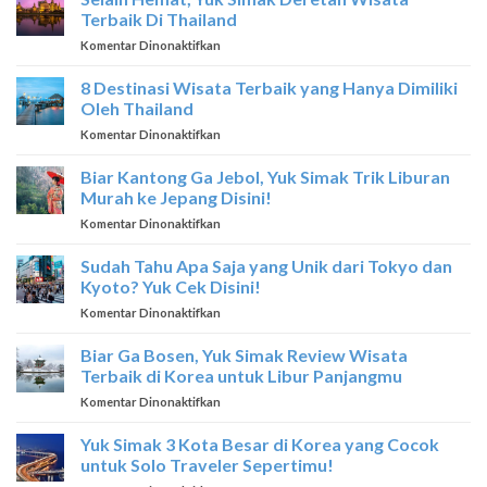
DI
Terbaik Di Thailand
SINGAPORE
pada
Komentar Dinonaktifkan
Selain
Hemat,
8 Destinasi Wisata Terbaik yang Hanya Dimiliki
Yuk
Oleh Thailand
Simak
pada
Komentar Dinonaktifkan
Deretan
8
Wisata
Destinasi
Biar Kantong Ga Jebol, Yuk Simak Trik Liburan
Terbaik
Wisata
Di
Murah ke Jepang Disini!
Terbaik
Thailand
pada
Komentar Dinonaktifkan
yang
Biar
Hanya
Kantong
Sudah Tahu Apa Saja yang Unik dari Tokyo dan
Dimiliki
Ga
Oleh
Kyoto? Yuk Cek Disini!
Jebol,
Thailand
pada
Komentar Dinonaktifkan
Yuk
Sudah
Simak
Tahu
Biar Ga Bosen, Yuk Simak Review Wisata
Trik
Apa
Liburan
Terbaik di Korea untuk Libur Panjangmu
Saja
Murah
pada
Komentar Dinonaktifkan
yang
ke
Biar
Unik
Jepang
Ga
Yuk Simak 3 Kota Besar di Korea yang Cocok
dari
Disini!
Bosen,
Tokyo
untuk Solo Traveler Sepertimu!
Yuk
dan