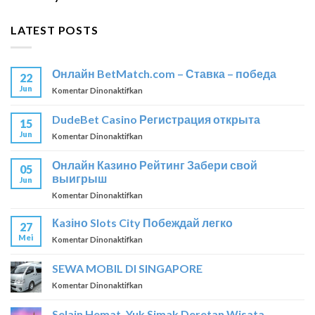
LATEST POSTS
Онлайн BetMatch.com – Ставка – победа
22
Jun
pada
Komentar Dinonaktifkan
Онлайн
BetMatch.com
DudeBet Casino Регистрация открыта
15
–
Jun
pada
Komentar Dinonaktifkan
Ставка
DudeBet
–
Casino
победа
Онлайн Казино Рейтинг Забери свой
05
Регистрация
выигрыш
Jun
открыта
pada
Komentar Dinonaktifkan
Онлайн
Казино
Кaзіно Slots City Побеждай легко
27
Рейтинг
Mei
pada
Komentar Dinonaktifkan
Забери
Кaзіно
свой
Slots
SEWA MOBIL DI SINGAPORE
выигрыш
City
pada
Komentar Dinonaktifkan
Побеждай
SEWA
легко
MOBIL
Selain Hemat, Yuk Simak Deretan Wisata