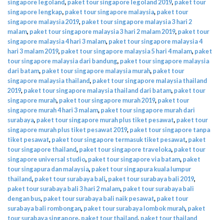
singapore legoland
,
paket tour singapore legoland 2019
,
paket tour
singapore lengkap
,
paket tour singapore malaysia
,
paket tour
singapore malaysia 2019
,
paket tour singapore malaysia 3 hari 2
malam
,
paket tour singapore malaysia 3 hari 2 malam 2019
,
paket tour
singapore malaysia 4 hari 3 malam
,
paket tour singapore malaysia 4
hari 3 malam 2019
,
paket tour singapore malaysia 5 hari 4 malam
,
paket
tour singapore malaysia dari bandung
,
paket tour singapore malaysia
dari batam
,
paket tour singapore malaysia murah
,
paket tour
singapore malaysia thailand
,
paket tour singapore malaysia thailand
2019
,
paket tour singapore malaysia thailand dari batam
,
paket tour
singapore murah
,
paket tour singapore murah 2019
,
paket tour
singapore murah 4 hari 3 malam
,
paket tour singapore murah dari
surabaya
,
paket tour singapore murah plus tiket pesawat
,
paket tour
singapore murah plus tiket pesawat 2019
,
paket tour singapore tanpa
tiket pesawat
,
paket tour singapore termasuk tiket pesawat
,
paket
tour singapore thailand
,
paket tour singapore traveloka
,
paket tour
singapore universal studio
,
paket tour singapore via batam
,
paket
tour singapura dan malaysia
,
paket tour singapura kuala lumpur
thailand
,
paket tour surabaya bali
,
paket tour surabaya bali 2019
,
paket tour surabaya bali 3 hari 2 malam
,
paket tour surabaya bali
dengan bus
,
paket tour surabaya bali naik pesawat
,
paket tour
surabaya bali rombongan
,
paket tour surabaya lombok murah
,
paket
tour surabaya singapore
,
paket tour thailand
,
paket tour thailand