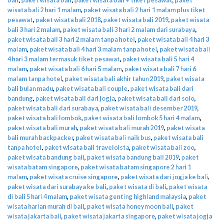
wisata bali 2 hari 1 malam
,
paket wisata bali 2 hari 1 malam plus tiket
pesawat
,
paket wisata bali 2018
,
paket wisata bali 2019
,
paket wisata
bali 3 hari 2 malam
,
paket wisata bali 3 hari 2 malam dari surabaya
,
paket wisata bali 3 hari 2 malam tanpa hotel
,
paket wisata bali 4 hari 3
malam
,
paket wisata bali 4 hari 3 malam tanpa hotel
,
paket wisata bali
4 hari 3 malam termasuk tiket pesawat
,
paket wisata bali 5 hari 4
malam
,
paket wisata bali 6 hari 5 malam
,
paket wisata bali 7 hari 6
malam tanpa hotel
,
paket wisata bali akhir tahun 2019
,
paket wisata
bali bulan madu
,
paket wisata bali couple
,
paket wisata bali dari
bandung
,
paket wisata bali dari jogja
,
paket wisata bali dari solo
,
paket wisata bali dari surabaya
,
paket wisata bali desember 2019
,
paket wisata bali lombok
,
paket wisata bali lombok 5 hari 4 malam
,
paket wisata bali murah
,
paket wisata bali murah 2019
,
paket wisata
bali murah backpacker
,
paket wisata bali naik bus
,
paket wisata bali
tanpa hotel
,
paket wisata bali traveloista
,
paket wisata bali zoo
,
paket wisata bandung bali
,
paket wisata bandung bali 2019
,
paket
wisata batam singapore
,
paket wisata batam singapore 2 hari 1
malam
,
paket wisata cruise singapore
,
paket wisata dari jogja ke bali
,
paket wisata dari surabaya ke bali
,
paket wisata di bali
,
paket wisata
di bali 5 hari 4 malam
,
paket wisata genting highland malaysia
,
paket
wisata harian murah di bali
,
paket wisata honeymoon bali
,
paket
wisata jakarta bali
,
paket wisata jakarta singapore
,
paket wisata jogja