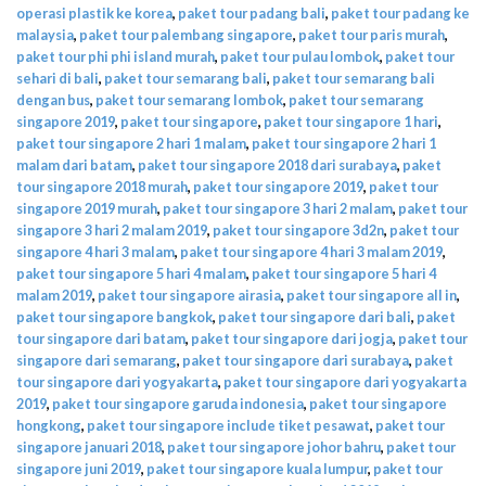
operasi plastik ke korea
,
paket tour padang bali
,
paket tour padang ke
malaysia
,
paket tour palembang singapore
,
paket tour paris murah
,
paket tour phi phi island murah
,
paket tour pulau lombok
,
paket tour
sehari di bali
,
paket tour semarang bali
,
paket tour semarang bali
dengan bus
,
paket tour semarang lombok
,
paket tour semarang
singapore 2019
,
paket tour singapore
,
paket tour singapore 1 hari
,
paket tour singapore 2 hari 1 malam
,
paket tour singapore 2 hari 1
malam dari batam
,
paket tour singapore 2018 dari surabaya
,
paket
tour singapore 2018 murah
,
paket tour singapore 2019
,
paket tour
singapore 2019 murah
,
paket tour singapore 3 hari 2 malam
,
paket tour
singapore 3 hari 2 malam 2019
,
paket tour singapore 3d2n
,
paket tour
singapore 4 hari 3 malam
,
paket tour singapore 4 hari 3 malam 2019
,
paket tour singapore 5 hari 4 malam
,
paket tour singapore 5 hari 4
malam 2019
,
paket tour singapore airasia
,
paket tour singapore all in
,
paket tour singapore bangkok
,
paket tour singapore dari bali
,
paket
tour singapore dari batam
,
paket tour singapore dari jogja
,
paket tour
singapore dari semarang
,
paket tour singapore dari surabaya
,
paket
tour singapore dari yogyakarta
,
paket tour singapore dari yogyakarta
2019
,
paket tour singapore garuda indonesia
,
paket tour singapore
hongkong
,
paket tour singapore include tiket pesawat
,
paket tour
singapore januari 2018
,
paket tour singapore johor bahru
,
paket tour
singapore juni 2019
,
paket tour singapore kuala lumpur
,
paket tour