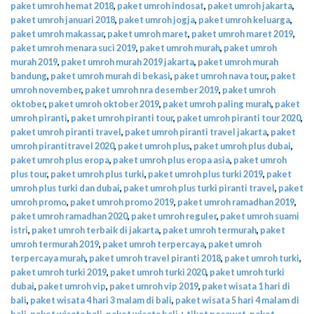
paket umroh hemat 2018
,
paket umroh indosat
,
paket umroh jakarta
,
paket umroh januari 2018
,
paket umroh jogja
,
paket umroh keluarga
,
paket umroh makassar
,
paket umroh maret
,
paket umroh maret 2019
,
paket umroh menara suci 2019
,
paket umroh murah
,
paket umroh
murah 2019
,
paket umroh murah 2019 jakarta
,
paket umroh murah
bandung
,
paket umroh murah di bekasi
,
paket umroh nava tour
,
paket
umroh november
,
paket umroh nra desember 2019
,
paket umroh
oktober
,
paket umroh oktober 2019
,
paket umroh paling murah
,
paket
umroh piranti
,
paket umroh piranti tour
,
paket umroh piranti tour 2020
,
paket umroh piranti travel
,
paket umroh piranti travel jakarta
,
paket
umroh pirantitravel 2020
,
paket umroh plus
,
paket umroh plus dubai
,
paket umroh plus eropa
,
paket umroh plus eropa asia
,
paket umroh
plus tour
,
paket umroh plus turki
,
paket umroh plus turki 2019
,
paket
umroh plus turki dan dubai
,
paket umroh plus turki piranti travel
,
paket
umroh promo
,
paket umroh promo 2019
,
paket umroh ramadhan 2019
,
paket umroh ramadhan 2020
,
paket umroh reguler
,
paket umroh suami
istri
,
paket umroh terbaik di jakarta
,
paket umroh termurah
,
paket
umroh termurah 2019
,
paket umroh terpercaya
,
paket umroh
terpercaya murah
,
paket umroh travel piranti 2018
,
paket umroh turki
,
paket umroh turki 2019
,
paket umroh turki 2020
,
paket umroh turki
dubai
,
paket umroh vip
,
paket umroh vip 2019
,
paket wisata 1 hari di
bali
,
paket wisata 4 hari 3 malam di bali
,
paket wisata 5 hari 4 malam di
bali
,
paket wisata bali
,
paket wisata bali + tiket pesawat
,
paket