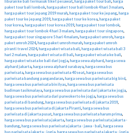
liburan ke bali termasuk tiket pesawat
,
harga paket tour bali
,
harga
paket tour bali lombok
,
harga paket tour bali lombok 4 hari 3 malam
,
harga paket tour jepang 2019 murah
,
harga paket tour ke jepang
,
harga
paket tour ke jepang 2019
,
harga paket tour ke korea
,
harga paket
tour korea
,
harga paket tour korea 2019
,
harga paket tour lombok
,
harga paket tour lombok 4 hari 3 malam
,
harga paket tour singapore
,
harga paket tour singapore 5 hari 4 malam
,
harga paket umroh
,
harga
paket umroh 2024
,
harga paket umroh murah
,
harga paket umroh
piranti travel 2024
,
harga paket wisata bali
,
harga paket wisata bali 3
hari 2 malam
,
harga paket wisata di bali
,
harga paket wisata ke bali
,
harga paket wisata ke bali dari jogja
,
harga sewa alphard
,
harga sewa
alphard jakarta
,
harga sewa alphard surabaya
,
harga sewa bus
pariwisata
,
harga sewa bus pariwisata 40 seat
,
harga sewa bus
pariwisata bandung pangandaran
,
harga sewa bus pariwisata big bird
,
harga sewa bus pariwisata bin ilyas
,
harga sewa bus pariwisata
budiman tasikmalaya
,
harga sewa bus pariwisata dari jakarta ke jogja
,
harga sewa bus pariwisata dari purwokerto ke jogja
,
harga sewa bus
pariwisata di bandung
,
harga sewa bus pariwisata di jakarta 2019
,
harga sewa bus pariwisata di jakarta Piranti
,
harga sewa bus
pariwisata di jakarta pusat
,
harga sewa bus pariwisata harum prima
,
harga sewa bus pariwisata jakarta
,
harga sewa bus pariwisata jakarta -
bandung
,
harga sewa bus pariwisata jakarta - jawa - bali
,
harga sewa
bus pariwisata jakarta - jogja
,
harga sewa bus pariwisata jakarta - jogja