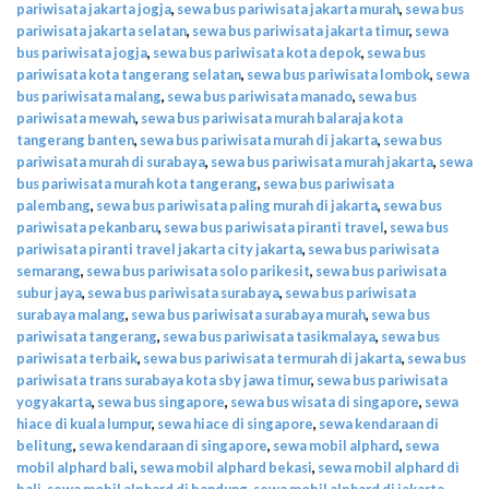
pariwisata jakarta jogja
,
sewa bus pariwisata jakarta murah
,
sewa bus
pariwisata jakarta selatan
,
sewa bus pariwisata jakarta timur
,
sewa
bus pariwisata jogja
,
sewa bus pariwisata kota depok
,
sewa bus
pariwisata kota tangerang selatan
,
sewa bus pariwisata lombok
,
sewa
bus pariwisata malang
,
sewa bus pariwisata manado
,
sewa bus
pariwisata mewah
,
sewa bus pariwisata murah balaraja kota
tangerang banten
,
sewa bus pariwisata murah di jakarta
,
sewa bus
pariwisata murah di surabaya
,
sewa bus pariwisata murah jakarta
,
sewa
bus pariwisata murah kota tangerang
,
sewa bus pariwisata
palembang
,
sewa bus pariwisata paling murah di jakarta
,
sewa bus
pariwisata pekanbaru
,
sewa bus pariwisata piranti travel
,
sewa bus
pariwisata piranti travel jakarta city jakarta
,
sewa bus pariwisata
semarang
,
sewa bus pariwisata solo parikesit
,
sewa bus pariwisata
subur jaya
,
sewa bus pariwisata surabaya
,
sewa bus pariwisata
surabaya malang
,
sewa bus pariwisata surabaya murah
,
sewa bus
pariwisata tangerang
,
sewa bus pariwisata tasikmalaya
,
sewa bus
pariwisata terbaik
,
sewa bus pariwisata termurah di jakarta
,
sewa bus
pariwisata trans surabaya kota sby jawa timur
,
sewa bus pariwisata
yogyakarta
,
sewa bus singapore
,
sewa bus wisata di singapore
,
sewa
hiace di kuala lumpur
,
sewa hiace di singapore
,
sewa kendaraan di
belitung
,
sewa kendaraan di singapore
,
sewa mobil alphard
,
sewa
mobil alphard bali
,
sewa mobil alphard bekasi
,
sewa mobil alphard di
bali
,
sewa mobil alphard di bandung
,
sewa mobil alphard di jakarta
,