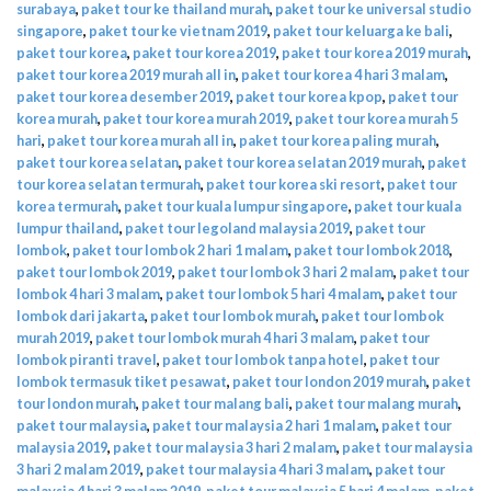
surabaya
,
paket tour ke thailand murah
,
paket tour ke universal studio
singapore
,
paket tour ke vietnam 2019
,
paket tour keluarga ke bali
,
paket tour korea
,
paket tour korea 2019
,
paket tour korea 2019 murah
,
paket tour korea 2019 murah all in
,
paket tour korea 4 hari 3 malam
,
paket tour korea desember 2019
,
paket tour korea kpop
,
paket tour
korea murah
,
paket tour korea murah 2019
,
paket tour korea murah 5
hari
,
paket tour korea murah all in
,
paket tour korea paling murah
,
paket tour korea selatan
,
paket tour korea selatan 2019 murah
,
paket
tour korea selatan termurah
,
paket tour korea ski resort
,
paket tour
korea termurah
,
paket tour kuala lumpur singapore
,
paket tour kuala
lumpur thailand
,
paket tour legoland malaysia 2019
,
paket tour
lombok
,
paket tour lombok 2 hari 1 malam
,
paket tour lombok 2018
,
paket tour lombok 2019
,
paket tour lombok 3 hari 2 malam
,
paket tour
lombok 4 hari 3 malam
,
paket tour lombok 5 hari 4 malam
,
paket tour
lombok dari jakarta
,
paket tour lombok murah
,
paket tour lombok
murah 2019
,
paket tour lombok murah 4 hari 3 malam
,
paket tour
lombok piranti travel
,
paket tour lombok tanpa hotel
,
paket tour
lombok termasuk tiket pesawat
,
paket tour london 2019 murah
,
paket
tour london murah
,
paket tour malang bali
,
paket tour malang murah
,
paket tour malaysia
,
paket tour malaysia 2 hari 1 malam
,
paket tour
malaysia 2019
,
paket tour malaysia 3 hari 2 malam
,
paket tour malaysia
3 hari 2 malam 2019
,
paket tour malaysia 4 hari 3 malam
,
paket tour
malaysia 4 hari 3 malam 2019
,
paket tour malaysia 5 hari 4 malam
,
paket