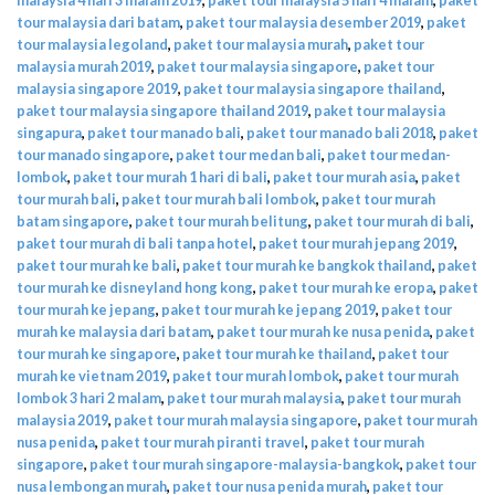
tour malaysia dari batam
,
paket tour malaysia desember 2019
,
paket
tour malaysia legoland
,
paket tour malaysia murah
,
paket tour
malaysia murah 2019
,
paket tour malaysia singapore
,
paket tour
malaysia singapore 2019
,
paket tour malaysia singapore thailand
,
paket tour malaysia singapore thailand 2019
,
paket tour malaysia
singapura
,
paket tour manado bali
,
paket tour manado bali 2018
,
paket
tour manado singapore
,
paket tour medan bali
,
paket tour medan-
lombok
,
paket tour murah 1 hari di bali
,
paket tour murah asia
,
paket
tour murah bali
,
paket tour murah bali lombok
,
paket tour murah
batam singapore
,
paket tour murah belitung
,
paket tour murah di bali
,
paket tour murah di bali tanpa hotel
,
paket tour murah jepang 2019
,
paket tour murah ke bali
,
paket tour murah ke bangkok thailand
,
paket
tour murah ke disneyland hong kong
,
paket tour murah ke eropa
,
paket
tour murah ke jepang
,
paket tour murah ke jepang 2019
,
paket tour
murah ke malaysia dari batam
,
paket tour murah ke nusa penida
,
paket
tour murah ke singapore
,
paket tour murah ke thailand
,
paket tour
murah ke vietnam 2019
,
paket tour murah lombok
,
paket tour murah
lombok 3 hari 2 malam
,
paket tour murah malaysia
,
paket tour murah
malaysia 2019
,
paket tour murah malaysia singapore
,
paket tour murah
nusa penida
,
paket tour murah piranti travel
,
paket tour murah
singapore
,
paket tour murah singapore-malaysia-bangkok
,
paket tour
nusa lembongan murah
,
paket tour nusa penida murah
,
paket tour