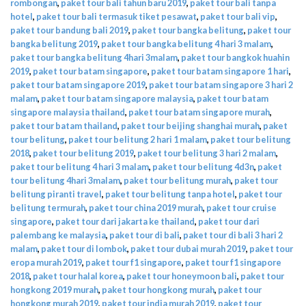
rombongan
,
paket tour bali tahun baru 2019
,
paket tour bali tanpa
hotel
,
paket tour bali termasuk tiket pesawat
,
paket tour bali vip
,
paket tour bandung bali 2019
,
paket tour bangka belitung
,
paket tour
bangka belitung 2019
,
paket tour bangka belitung 4 hari 3 malam
,
paket tour bangka belitung 4hari 3malam
,
paket tour bangkok huahin
2019
,
paket tour batam singapore
,
paket tour batam singapore 1 hari
,
paket tour batam singapore 2019
,
paket tour batam singapore 3 hari 2
malam
,
paket tour batam singapore malaysia
,
paket tour batam
singapore malaysia thailand
,
paket tour batam singapore murah
,
paket tour batam thailand
,
paket tour beijing shanghai murah
,
paket
tour belitung
,
paket tour belitung 2 hari 1 malam
,
paket tour belitung
2018
,
paket tour belitung 2019
,
paket tour belitung 3 hari 2 malam
,
paket tour belitung 4 hari 3 malam
,
paket tour belitung 4d3n
,
paket
tour belitung 4hari 3malam
,
paket tour belitung murah
,
paket tour
belitung piranti travel
,
paket tour belitung tanpa hotel
,
paket tour
belitung termurah
,
paket tour china 2019 murah
,
paket tour cruise
singapore
,
paket tour dari jakarta ke thailand
,
paket tour dari
palembang ke malaysia
,
paket tour di bali
,
paket tour di bali 3 hari 2
malam
,
paket tour di lombok
,
paket tour dubai murah 2019
,
paket tour
eropa murah 2019
,
paket tour f1 singapore
,
paket tour f1 singapore
2018
,
paket tour halal korea
,
paket tour honeymoon bali
,
paket tour
hongkong 2019 murah
,
paket tour hongkong murah
,
paket tour
hongkong murah 2019
,
paket tour india murah 2019
,
paket tour