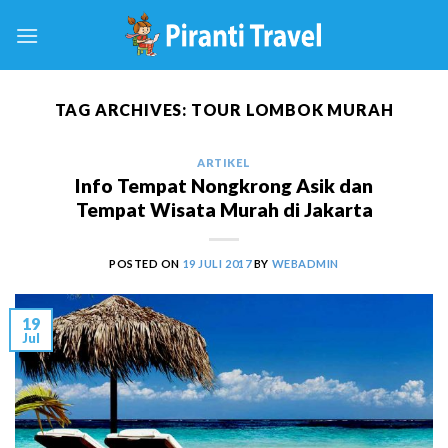
Skip
to
content
TAG ARCHIVES:
TOUR LOMBOK MURAH
ARTIKEL
Info Tempat Nongkrong Asik dan
Tempat Wisata Murah di Jakarta
POSTED ON
19 JULI 2017
BY
WEBADMIN
19
Jul