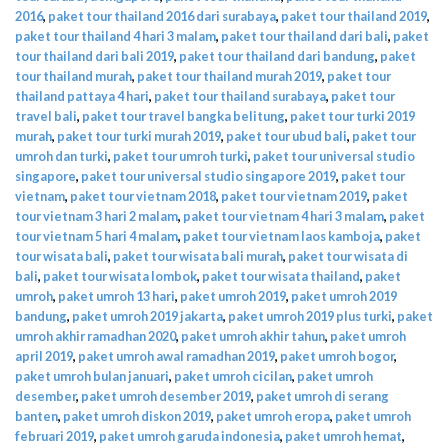
2016
,
paket tour thailand 2016 dari surabaya
,
paket tour thailand 2019
,
paket tour thailand 4 hari 3 malam
,
paket tour thailand dari bali
,
paket
tour thailand dari bali 2019
,
paket tour thailand dari bandung
,
paket
tour thailand murah
,
paket tour thailand murah 2019
,
paket tour
thailand pattaya 4 hari
,
paket tour thailand surabaya
,
paket tour
travel bali
,
paket tour travel bangka belitung
,
paket tour turki 2019
murah
,
paket tour turki murah 2019
,
paket tour ubud bali
,
paket tour
umroh dan turki
,
paket tour umroh turki
,
paket tour universal studio
singapore
,
paket tour universal studio singapore 2019
,
paket tour
vietnam
,
paket tour vietnam 2018
,
paket tour vietnam 2019
,
paket
tour vietnam 3 hari 2 malam
,
paket tour vietnam 4 hari 3 malam
,
paket
tour vietnam 5 hari 4 malam
,
paket tour vietnam laos kamboja
,
paket
tour wisata bali
,
paket tour wisata bali murah
,
paket tour wisata di
bali
,
paket tour wisata lombok
,
paket tour wisata thailand
,
paket
umroh
,
paket umroh 13 hari
,
paket umroh 2019
,
paket umroh 2019
bandung
,
paket umroh 2019 jakarta
,
paket umroh 2019 plus turki
,
paket
umroh akhir ramadhan 2020
,
paket umroh akhir tahun
,
paket umroh
april 2019
,
paket umroh awal ramadhan 2019
,
paket umroh bogor
,
paket umroh bulan januari
,
paket umroh cicilan
,
paket umroh
desember
,
paket umroh desember 2019
,
paket umroh di serang
banten
,
paket umroh diskon 2019
,
paket umroh eropa
,
paket umroh
februari 2019
,
paket umroh garuda indonesia
,
paket umroh hemat
,