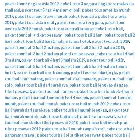
paket tour 3 negara asia 2019
,
paket tour 3 negara singapore malaysia
thailand
,
paket tour 5 hari 4 malam di bali
,
paket tour amerika murah
2019
,
paket tour and travel murah
,
paket tour asia
,
paket tour asia
2019
,
paket tour asia murah
,
paket tour asia tenggara
,
paket tour
australia 2019 murah
,
paket tour australia murah
,
paket tour bali
,
paket tour bali + tiket pesawat
,
paket tour bali 1 hari
,
paket tour bali 2
hari
,
paket tour bali 2 hari 1 malam tanpa hotel
,
paket tour bali 2019
,
paket tour bali 3 hari 2 malam
,
paket tour bali 3 hari 2 malam 2019
,
paket tour bali 3 hari 2 malam plus tiket pesawat
,
paket tour bali 4 hari
3 malam
,
paket tour bali 4 hari 3 malam 2019
,
paket tour bali 4d3n
,
paket tour bali 5 hari 4 malam
,
paket tour bali 5 hari 4 malam tanpa
hotel
,
paket tour bali dari bandung
,
paket tour bali dari jogja
,
paket
tour bali dari malang
,
paket tour bali dari manado
,
paket tour bali dari
solo
,
paket tour bali dari surabaya
,
paket tour bali lengkap dengan
tiket pesawat
,
paket tour bali lombok
,
paket tour bali lombok 4 hari 3
malam
,
paket tour bali lombok 5 hari 4 malam
,
paket tour bali lombok
murah
,
paket tour bali murah
,
paket tour bali murah 2019
,
paket tour
bali murah dari surabaya
,
paket tour bali murah lengkap
,
paket tour
bali murah meriah
,
paket tour bali murah plus tiket pesawat
,
paket
tour bali murah plus tiket pesawat 2018
,
paket tour bali murah plus
tiket pesawat 2019
,
paket tour bali murah tanpa hotel
,
paket tour bali
panorama travel
,
paket tour bali plus tiket pesawat
,
paket tour bali