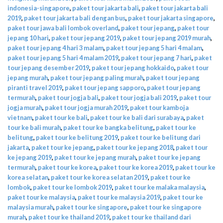
indonesia-singapore
,
paket tour jakarta bali
,
paket tour jakarta bali
2019
,
paket tour jakarta bali dengan bus
,
paket tour jakarta singapore
,
paket tour jawa bali lombok overland
,
paket tour jepang
,
paket tour
jepang 10 hari
,
paket tour jepang 2019
,
paket tour jepang 2019 murah
,
paket tour jepang 4 hari 3 malam
,
paket tour jepang 5 hari 4 malam
,
paket tour jepang 5 hari 4 malam 2019
,
paket tour jepang 7 hari
,
paket
tour jepang desember 2019
,
paket tour jepang hokkaido
,
paket tour
jepang murah
,
paket tour jepang paling murah
,
paket tour jepang
piranti travel 2019
,
paket tour jepang sapporo
,
paket tour jepang
termurah
,
paket tour jogja bali
,
paket tour jogja bali 2019
,
paket tour
jogja murah
,
paket tour jogja murah 2019
,
paket tour kamboja
vietnam
,
paket tour ke bali
,
paket tour ke bali dari surabaya
,
paket
tour ke bali murah
,
paket tour ke bangka belitung
,
paket tour ke
belitung
,
paket tour ke belitung 2019
,
paket tour ke belitung dari
jakarta
,
paket tour ke jepang
,
paket tour ke jepang 2018
,
paket tour
ke jepang 2019
,
paket tour ke jepang murah
,
paket tour ke jepang
termurah
,
paket tour ke korea
,
paket tour ke korea 2019
,
paket tour ke
korea selatan
,
paket tour ke korea selatan 2019
,
paket tour ke
lombok
,
paket tour ke lombok 2019
,
paket tour ke malaka malaysia
,
paket tour ke malaysia
,
paket tour ke malaysia 2019
,
paket tour ke
malaysia murah
,
paket tour ke singapore
,
paket tour ke singapore
murah
,
paket tour ke thailand 2019
,
paket tour ke thailand dari