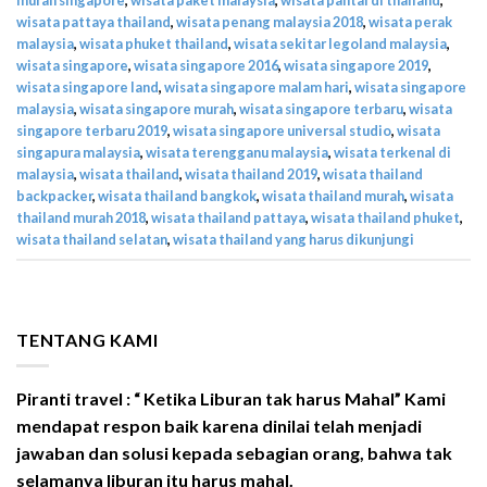
wisata pattaya thailand
,
wisata penang malaysia 2018
,
wisata perak
malaysia
,
wisata phuket thailand
,
wisata sekitar legoland malaysia
,
wisata singapore
,
wisata singapore 2016
,
wisata singapore 2019
,
wisata singapore land
,
wisata singapore malam hari
,
wisata singapore
malaysia
,
wisata singapore murah
,
wisata singapore terbaru
,
wisata
singapore terbaru 2019
,
wisata singapore universal studio
,
wisata
singapura malaysia
,
wisata terengganu malaysia
,
wisata terkenal di
malaysia
,
wisata thailand
,
wisata thailand 2019
,
wisata thailand
backpacker
,
wisata thailand bangkok
,
wisata thailand murah
,
wisata
thailand murah 2018
,
wisata thailand pattaya
,
wisata thailand phuket
,
wisata thailand selatan
,
wisata thailand yang harus dikunjungi
TENTANG KAMI
Piranti travel : “ Ketika Liburan tak harus Mahal” Kami
mendapat respon baik karena dinilai telah menjadi
jawaban dan solusi kepada sebagian orang, bahwa tak
selamanya liburan itu harus mahal.