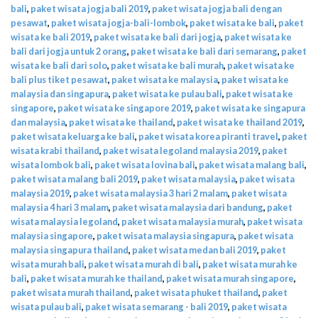
bali
,
paket wisata jogja bali 2019
,
paket wisata jogja bali dengan
pesawat
,
paket wisata jogja-bali-lombok
,
paket wisata ke bali
,
paket
wisata ke bali 2019
,
paket wisata ke bali dari jogja
,
paket wisata ke
bali dari jogja untuk 2 orang
,
paket wisata ke bali dari semarang
,
paket
wisata ke bali dari solo
,
paket wisata ke bali murah
,
paket wisata ke
bali plus tiket pesawat
,
paket wisata ke malaysia
,
paket wisata ke
malaysia dan singapura
,
paket wisata ke pulau bali
,
paket wisata ke
singapore
,
paket wisata ke singapore 2019
,
paket wisata ke singapura
dan malaysia
,
paket wisata ke thailand
,
paket wisata ke thailand 2019
,
paket wisata keluarga ke bali
,
paket wisata korea piranti travel
,
paket
wisata krabi thailand
,
paket wisata legoland malaysia 2019
,
paket
wisata lombok bali
,
paket wisata lovina bali
,
paket wisata malang bali
,
paket wisata malang bali 2019
,
paket wisata malaysia
,
paket wisata
malaysia 2019
,
paket wisata malaysia 3 hari 2 malam
,
paket wisata
malaysia 4 hari 3 malam
,
paket wisata malaysia dari bandung
,
paket
wisata malaysia legoland
,
paket wisata malaysia murah
,
paket wisata
malaysia singapore
,
paket wisata malaysia singapura
,
paket wisata
malaysia singapura thailand
,
paket wisata medan bali 2019
,
paket
wisata murah bali
,
paket wisata murah di bali
,
paket wisata murah ke
bali
,
paket wisata murah ke thailand
,
paket wisata murah singapore
,
paket wisata murah thailand
,
paket wisata phuket thailand
,
paket
wisata pulau bali
,
paket wisata semarang - bali 2019
,
paket wisata