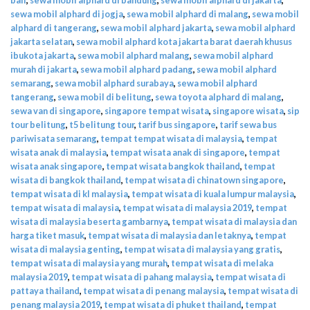
sewa mobil alphard di jogja
,
sewa mobil alphard di malang
,
sewa mobil
alphard di tangerang
,
sewa mobil alphard jakarta
,
sewa mobil alphard
jakarta selatan
,
sewa mobil alphard kota jakarta barat daerah khusus
ibukota jakarta
,
sewa mobil alphard malang
,
sewa mobil alphard
murah di jakarta
,
sewa mobil alphard padang
,
sewa mobil alphard
semarang
,
sewa mobil alphard surabaya
,
sewa mobil alphard
tangerang
,
sewa mobil di belitung
,
sewa toyota alphard di malang
,
sewa van di singapore
,
singapore tempat wisata
,
singapore wisata
,
sip
tour belitung
,
t5 belitung tour
,
tarif bus singapore
,
tarif sewa bus
pariwisata semarang
,
tempat tempat wisata di malaysia
,
tempat
wisata anak di malaysia
,
tempat wisata anak di singapore
,
tempat
wisata anak singapore
,
tempat wisata bangkok thailand
,
tempat
wisata di bangkok thailand
,
tempat wisata di chinatown singapore
,
tempat wisata di kl malaysia
,
tempat wisata di kuala lumpur malaysia
,
tempat wisata di malaysia
,
tempat wisata di malaysia 2019
,
tempat
wisata di malaysia beserta gambarnya
,
tempat wisata di malaysia dan
harga tiket masuk
,
tempat wisata di malaysia dan letaknya
,
tempat
wisata di malaysia genting
,
tempat wisata di malaysia yang gratis
,
tempat wisata di malaysia yang murah
,
tempat wisata di melaka
malaysia 2019
,
tempat wisata di pahang malaysia
,
tempat wisata di
pattaya thailand
,
tempat wisata di penang malaysia
,
tempat wisata di
penang malaysia 2019
,
tempat wisata di phuket thailand
,
tempat