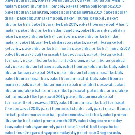
malam
,
paket liburan bali lombok
,
paket liburan bali lombok 2019
,
paket liburan bali murah
,
paket liburan bali murah 2019
,
paket liburan
di bali
,
paket liburan jakarta bali
,
paket liburan jogja bali
,
paket
liburan ke bali
,
paket liburan ke bali 2019
,
paket liburan ke bali 4 hari 3
malam
,
paket liburan ke bali dari bandung
,
paket liburan ke bali dari
jakarta
,
paket liburan ke bali dari jogja
,
paket liburan ke bali dari
malang
,
paket liburan ke bali dari yogyakarta
,
paket liburan ke bali
keluarga
,
paket liburan ke bali murah
,
paket liburan ke bali murah 2018
,
paket liburan ke bali termasuk tiket pesawat
,
paket liburan ke bali
termurah
,
paket liburan ke bali untuk 2 orang
,
paket liburan ke ubud
bali
,
paket liburan keluarga bali
,
paket liburan keluarga ke bali
,
paket
liburan keluarga ke bali 2019
,
paket liburan keluarga murah ke bali
,
paket liburan murah bali
,
paket liburan murah di bali
,
paket liburan
murah ke bali
,
paket liburan murah ke bali plus tiket pesawat
,
paket
liburan murah ke bali termasuk tiket pesawat
,
paket liburan murah ke
bali termasuk tiket pesawat 2016
,
paket liburan murah ke bali
termasuk tiket pesawat 2017
,
paket liburan murah ke bali termasuk
tiket pesawat 2018
,
paket liburan sekolah ke bali
,
paket murah liburan
ke bali
,
paket murah tour bali
,
paket murah wisata bali
,
paket promo
liburan ke bali
,
paket promo umroh 2019
,
paket singapore one day
tour
,
paket tabungan umroh
,
paket tour 1 hari di bali tanpa hotel
,
paket tour 2 negara singapore malaysia
,
paket tour 3 negara asia
,