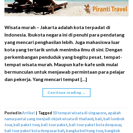
Wisata murah – Jakarta adalah kota terpadat di
Indonesia. Ibukota negara ini di penuhi para pendatang
yang mencari penghasilan lebih. Juga mahasiswa luar
kota yang tertarik untuk menimba ilmu di sini. Dengan
perkembangan penduduk yang begitu pesat, tempat-
tempat wisata murah. Maupun kafe-kafe unik mulai
bermunculan untuk menjawab permintaan para pelajar
dan pekerja. Yang mencari tempat […]
Continue reading
→
Posted in
Artikel
|
Tagged
10 tempat wisata di singapore
,
apakah
nama pantai yang menjadi objek wisata di thailand
,
bali
,
bali lombok
tour
,
bali paket tour
,
bali tour paket
,
bali tour paket kota denpasar
,
bali tour paket kota denpasar bali
,
bangka belitung tour
,
bangkok