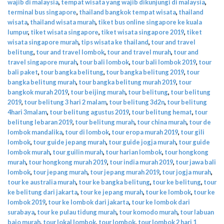
wajib di malaysia
,
tempat wisata yang wajib dikunjungi di malaysia
,
terminal bus singapore
,
thailand bangkok tempat wisata
,
thailand
wisata
,
thailand wisata murah
,
tiket bus online singapore ke kuala
lumpur
,
tiket wisata singapore
,
tiket wisata singapore 2019
,
tiket
wisata singapore murah
,
tips wisata ke thailand
,
tour and travel
belitung
,
tour and travel lombok
,
tour and travel murah
,
tour and
travel singapore murah
,
tour bali lombok
,
tour bali lombok 2019
,
tour
bali paket
,
tour bangka belitung
,
tour bangka belitung 2019
,
tour
bangka belitung murah
,
tour bangka belitung murah 2019
,
tour
bangkok murah 2019
,
tour beijing murah
,
tour belitung
,
tour belitung
2019
,
tour belitung 3 hari 2 malam
,
tour belitung 3d2n
,
tour belitung
4hari 3malam
,
tour belitung agustus 2019
,
tour belitung hemat
,
tour
belitung lebaran 2019
,
tour belitung murah
,
tour china murah
,
tour de
lombok mandalika
,
tour di lombok
,
tour eropa murah 2019
,
tour gili
lombok
,
tour guide jepang murah
,
tour guide jogja murah
,
tour guide
lombok murah
,
tour guilin murah
,
tour harian lombok
,
tour hongkong
murah
,
tour hongkong murah 2019
,
tour india murah 2019
,
tour jawa bali
lombok
,
tour jepang murah
,
tour jepang murah 2019
,
tour jogja murah
,
tour ke australia murah
,
tour ke bangka belitung
,
tour ke belitung
,
tour
ke belitung dari jakarta
,
tour ke jepang murah
,
tour ke lombok
,
tour ke
lombok 2019
,
tour ke lombok dari jakarta
,
tour ke lombok dari
surabaya
,
tour ke pulau tidung murah
,
tour komodo murah
,
tour labuan
bajo murah
,
tour lokal lombok
,
tour lombok
,
tour lombok 2 hari 1