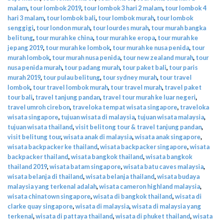
malam
,
tour lombok 2019
,
tour lombok 3 hari 2 malam
,
tour lombok 4
hari 3 malam
,
tour lombok bali
,
tour lombok murah
,
tour lombok
senggigi
,
tour london murah
,
tour lourdes murah
,
tour murah bangka
belitung
,
tour murah ke china
,
tour murah ke eropa
,
tour murah ke
jepang 2019
,
tour murah ke lombok
,
tour murah ke nusa penida
,
tour
murah lombok
,
tour murah nusa penida
,
tour new zealand murah
,
tour
nusa penida murah
,
tour padang murah
,
tour paket bali
,
tour paris
murah 2019
,
tour pulau belitung
,
tour sydney murah
,
tour travel
lombok
,
tour travel lombok murah
,
tour travel murah
,
travel paket
tour bali
,
travel tanjung pandan
,
travel tour murah ke luar negeri
,
travel umroh cirebon
,
traveloka tempat wisata singapore
,
traveloka
wisata singapore
,
tujuan wisata di malaysia
,
tujuan wisata malaysia
,
tujuan wisata thailand
,
visit belitong tour & travel tanjung pandan
,
visit belitung tour
,
wisata anak di malaysia
,
wisata anak singapore
,
wisata backpacker ke thailand
,
wisata backpacker singapore
,
wisata
backpacker thailand
,
wisata bangkok thailand
,
wisata bangkok
thailand 2019
,
wisata batam singapore
,
wisata batu caves malaysia
,
wisata belanja di thailand
,
wisata belanja thailand
,
wisata budaya
malaysia yang terkenal adalah
,
wisata cameron highland malaysia
,
wisata chinatown singapore
,
wisata di bangkok thailand
,
wisata di
clarke quay singapore
,
wisata di malaysia
,
wisata di malaysia yang
terkenal
,
wisata di pattaya thailand
,
wisata di phuket thailand
,
wisata