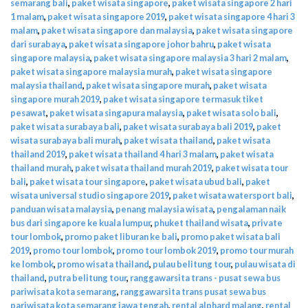
semarang bali
,
paket wisata singapore
,
paket wisata singapore 2 hari
1 malam
,
paket wisata singapore 2019
,
paket wisata singapore 4 hari 3
malam
,
paket wisata singapore dan malaysia
,
paket wisata singapore
dari surabaya
,
paket wisata singapore johor bahru
,
paket wisata
singapore malaysia
,
paket wisata singapore malaysia 3 hari 2 malam
,
paket wisata singapore malaysia murah
,
paket wisata singapore
malaysia thailand
,
paket wisata singapore murah
,
paket wisata
singapore murah 2019
,
paket wisata singapore termasuk tiket
pesawat
,
paket wisata singapura malaysia
,
paket wisata solo bali
,
paket wisata surabaya bali
,
paket wisata surabaya bali 2019
,
paket
wisata surabaya bali murah
,
paket wisata thailand
,
paket wisata
thailand 2019
,
paket wisata thailand 4 hari 3 malam
,
paket wisata
thailand murah
,
paket wisata thailand murah 2019
,
paket wisata tour
bali
,
paket wisata tour singapore
,
paket wisata ubud bali
,
paket
wisata universal studio singapore 2019
,
paket wisata watersport bali
,
panduan wisata malaysia
,
penang malaysia wisata
,
pengalaman naik
bus dari singapore ke kuala lumpur
,
phuket thailand wisata
,
private
tour lombok
,
promo paket liburan ke bali
,
promo paket wisata bali
2019
,
promo tour lombok
,
promo tour lombok 2019
,
promo tour murah
ke lombok
,
promo wisata thailand
,
pulau belitung tour
,
pulau wisata di
thailand
,
putra belitung tour
,
ranggawarsita trans - pusat sewa bus
pariwisata kota semarang
,
ranggawarsita trans pusat sewa bus
pariwisata kota semarang jawa tengah
,
rental alphard malang
,
rental