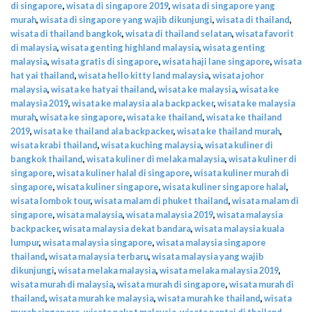
di singapore
,
wisata di singapore 2019
,
wisata di singapore yang
murah
,
wisata di singapore yang wajib dikunjungi
,
wisata di thailand
,
wisata di thailand bangkok
,
wisata di thailand selatan
,
wisata favorit
di malaysia
,
wisata genting highland malaysia
,
wisata genting
malaysia
,
wisata gratis di singapore
,
wisata haji lane singapore
,
wisata
hat yai thailand
,
wisata hello kitty land malaysia
,
wisata johor
malaysia
,
wisata ke hatyai thailand
,
wisata ke malaysia
,
wisata ke
malaysia 2019
,
wisata ke malaysia ala backpacker
,
wisata ke malaysia
murah
,
wisata ke singapore
,
wisata ke thailand
,
wisata ke thailand
2019
,
wisata ke thailand ala backpacker
,
wisata ke thailand murah
,
wisata krabi thailand
,
wisata kuching malaysia
,
wisata kuliner di
bangkok thailand
,
wisata kuliner di melaka malaysia
,
wisata kuliner di
singapore
,
wisata kuliner halal di singapore
,
wisata kuliner murah di
singapore
,
wisata kuliner singapore
,
wisata kuliner singapore halal
,
wisata lombok tour
,
wisata malam di phuket thailand
,
wisata malam di
singapore
,
wisata malaysia
,
wisata malaysia 2019
,
wisata malaysia
backpacker
,
wisata malaysia dekat bandara
,
wisata malaysia kuala
lumpur
,
wisata malaysia singapore
,
wisata malaysia singapore
thailand
,
wisata malaysia terbaru
,
wisata malaysia yang wajib
dikunjungi
,
wisata melaka malaysia
,
wisata melaka malaysia 2019
,
wisata murah di malaysia
,
wisata murah di singapore
,
wisata murah di
thailand
,
wisata murah ke malaysia
,
wisata murah ke thailand
,
wisata
murah singapore
,
wisata paket malaysia
,
wisata pantai di thailand
,