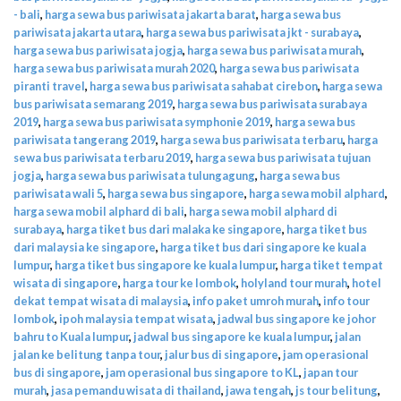
- bali
,
harga sewa bus pariwisata jakarta barat
,
harga sewa bus
pariwisata jakarta utara
,
harga sewa bus pariwisata jkt - surabaya
,
harga sewa bus pariwisata jogja
,
harga sewa bus pariwisata murah
,
harga sewa bus pariwisata murah 2020
,
harga sewa bus pariwisata
piranti travel
,
harga sewa bus pariwisata sahabat cirebon
,
harga sewa
bus pariwisata semarang 2019
,
harga sewa bus pariwisata surabaya
2019
,
harga sewa bus pariwisata symphonie 2019
,
harga sewa bus
pariwisata tangerang 2019
,
harga sewa bus pariwisata terbaru
,
harga
sewa bus pariwisata terbaru 2019
,
harga sewa bus pariwisata tujuan
jogja
,
harga sewa bus pariwisata tulungagung
,
harga sewa bus
pariwisata wali 5
,
harga sewa bus singapore
,
harga sewa mobil alphard
,
harga sewa mobil alphard di bali
,
harga sewa mobil alphard di
surabaya
,
harga tiket bus dari malaka ke singapore
,
harga tiket bus
dari malaysia ke singapore
,
harga tiket bus dari singapore ke kuala
lumpur
,
harga tiket bus singapore ke kuala lumpur
,
harga tiket tempat
wisata di singapore
,
harga tour ke lombok
,
holyland tour murah
,
hotel
dekat tempat wisata di malaysia
,
info paket umroh murah
,
info tour
lombok
,
ipoh malaysia tempat wisata
,
jadwal bus singapore ke johor
bahru to Kuala lumpur
,
jadwal bus singapore ke kuala lumpur
,
jalan
jalan ke belitung tanpa tour
,
jalur bus di singapore
,
jam operasional
bus di singapore
,
jam operasional bus singapore to KL
,
japan tour
murah
,
jasa pemandu wisata di thailand
,
jawa tengah
,
js tour belitung
,