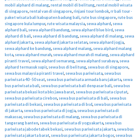
mobil alphard di malang
,
rental mobil di belitung
,
rental mobil wisata
di singapore
,
rental van di singapore
,
rinjani tour lombok
,
rr bali tour -
paket wisata bali kabupaten badung bali
,
rute bus singapore
,
rute bus
singapore kula lumpur
,
rute wisata malaysia
,
sewa alphard
,
sewa
alphard bali
,
sewa alphard bandung
,
sewa alphard blue bird
,
sewa
alphard di bali
,
sewa alphard di bandung
,
sewa alphard di malang
,
sewa
alphard jakarta
,
sewa alphard jakarta selatan
,
sewa alphard jogja
,
sewa alphard ke bandung
,
sewa alphard malang
,
sewa alphard malang
kota
,
sewa alphard murah
,
sewa alphard murah di malang
,
sewa alphard
piranti travel
,
sewa alphard semarang
,
sewa alphard surabaya
,
sewa
alphard termasuk supir
,
sewa bus di belitung
,
sewa bus di singapore
,
sewa bus malaysia piranti travel
,
sewa bus pariwisata
,
sewa bus
pariwisata 40 -50 seat
,
sewa bus pariwisata armada baru jakarta
,
sewa
bus pariwisata bali
,
sewa bus pariwisata bali denpasar bali
,
sewa bus
pariwisata bekasi kota bks jawa barat
,
sewa bus pariwisata ciputat
,
sewa bus pariwisata cirebon
,
sewa bus pariwisata di bali
,
sewa bus
pariwisata di bekasi
,
sewa bus pariwisata di bsd
,
sewa bus pariwisata
di jakarta
,
sewa bus pariwisata di jogja
,
sewa bus pariwisata di
makassar
,
sewa bus pariwisata di malang
,
sewa bus pariwisata di
tangerang banten
,
sewa bus pariwisata di yogyakarta
,
sewa bus
pariwisata jabodetabek bekasi
,
sewa bus pariwisata jakarta
,
sewa bus
pariwisata jakarta barat
,
sewa bus pariwisata jakarta bogor
,
sewa bus