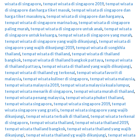
wisata di singapore
,
tempat wisata di singapore 2019
,
tempat wisata
di singapore dan harga tiket masuk
,
tempat wisata di singapore dan
harga tiket masuknya
,
tempat wisata di singapore dan harganya
,
tempat wisata di singapore marina bay
,
tempat wisata di singapore
paling murah
,
tempat wisata di singapore untuk anak
,
tempat wisata
di singapore untuk keluarga
,
tempat wisata di singapore yang murah
,
tempat wisata di singapore yang wajib dikunjungi
,
tempat wisata di
singapore yang wajib dikunjungi 2019
,
tempat wisata di songkhla
thailand
,
tempat wisata di thailand
,
tempat wisata di thailand
bangkok
,
tempat wisata di thailand bangkok pattaya
,
tempat wisata
di thailand pattaya
,
tempat wisata di thailand yang wajib dikunjungi
,
tempat wisata di thailand yg terkenal
,
tempat wisata favorit di
malaysia
,
tempat wisata kuliner di singapore
,
tempat wisata malaysia
,
tempat wisata malaysia 2019
,
tempat wisata malaysia kuala lumpur
,
tempat wisata menarik di singapore
,
tempat wisata murah di thailand
,
tempat wisata penang malaysia
,
tempat wisata phuket thailand
,
tempat wisata singapore
,
tempat wisata singapore 2019
,
tempat
wisata singapore yang gratis
,
tempat wisata singapore yang wajib
dikunjungi
,
tempat wisata terbaik di thailand
,
tempat wisata terkenal
di singapore
,
tempat wisata thailand
,
tempat wisata thailand 2019
,
tempat wisata thailand bangkok
,
tempat wisata thailand yang wajib
dikunjungi
,
tempat wisata thailand yg wajib dikunjungi
,
tempat wisata