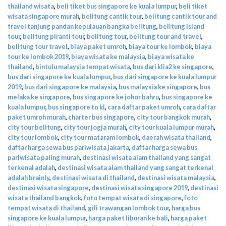
thailand wisata
,
beli tiket bus singapore ke kuala lumpur
,
beli tiket
wisata singapore murah
,
belitung cantik tour
,
belitung cantik tour and
travel tanjung pandan kepulauan bangka belitung
,
belitung island
tour
,
belitung piranti tour
,
belitung tour
,
belitung tour and travel
,
belitung tour travel
,
biaya paket umroh
,
biaya tour ke lombok
,
biaya
tour ke lombok 2019
,
biaya wisata ke malaysia
,
biaya wisata ke
thailand
,
bintulu malaysia tempat wisata
,
bus dari klia2 ke singapore
,
bus dari singapore ke kuala lumpur
,
bus dari singapore ke kuala lumpur
2019
,
bus dari singapore ke malaysia
,
bus malaysia ke singapore
,
bus
melaka ke singapore
,
bus singapore ke johor bahru
,
bus singapore ke
kuala lumpur
,
bus singapore to kl
,
cara daftar paket umroh
,
cara daftar
paket umroh murah
,
charter bus singapore
,
city tour bangkok murah
,
city tour belitung
,
city tour jogja murah
,
city tour kuala lumpur murah
,
city tour lombok
,
city tour mataram lombok
,
daerah wisata thailand
,
daftar harga sewa bus pariwisata jakarta
,
daftar harga sewa bus
pariwisata paling murah
,
destinasi wisata alam thailand yang sangat
terkenal adalah
,
destinasi wisata alam thailand yang sangat terkenal
adalah brainly
,
destinasi wisata di thailand
,
destinasi wisata malaysia
,
destinasi wisata singapore
,
destinasi wisata singapore 2019
,
destinasi
wisata thailand bangkok
,
foto tempat wisata di singapore
,
foto
tempat wisata di thailand
,
gili trawangan lombok tour
,
harga bus
singapore ke kuala lumpur
,
harga paket liburan ke bali
,
harga paket