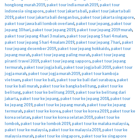
hongkong murah 2019
,
paket tour india murah 2019
,
paket tour
indonesia-singapore
,
paket tour jakarta bali
,
paket tour jakarta bali
2019
,
paket tour jakarta bali dengan bus
,
paket tour jakarta singapore
,
paket tour jawa bali lombok overland
,
paket tour jepang
,
paket tour
jepang 10 hari
,
paket tour jepang 2019
,
paket tour jepang 2019 murah
,
paket tour jepang 4 hari 3 malam
,
paket tour jepang 5 hari 4 malam
,
paket tour jepang 5 hari 4 malam 2019
,
paket tour jepang 7 hari
,
paket
tour jepang desember 2019
,
paket tour jepang hokkaido
,
paket tour
jepang murah
,
paket tour jepang paling murah
,
paket tour jepang
piranti travel 2019
,
paket tour jepang sapporo
,
paket tour jepang
termurah
,
paket tour jogja bali
,
paket tour jogja bali 2019
,
paket tour
jogja murah
,
paket tour jogja murah 2019
,
paket tour kamboja
vietnam
,
paket tour ke bali
,
paket tour ke bali dari surabaya
,
paket
tour ke bali murah
,
paket tour ke bangka belitung
,
paket tour ke
belitung
,
paket tour ke belitung 2019
,
paket tour ke belitung dari
jakarta
,
paket tour ke jepang
,
paket tour ke jepang 2018
,
paket tour
ke jepang 2019
,
paket tour ke jepang murah
,
paket tour ke jepang
termurah
,
paket tour ke korea
,
paket tour ke korea 2019
,
paket tour ke
korea selatan
,
paket tour ke korea selatan 2019
,
paket tour ke
lombok
,
paket tour ke lombok 2019
,
paket tour ke malaka malaysia
,
paket tour ke malaysia
,
paket tour ke malaysia 2019
,
paket tour ke
malaysia murah
,
paket tour ke singapore
,
paket tour ke singapore