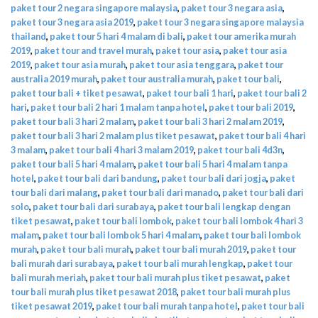
paket tour 2 negara singapore malaysia
,
paket tour 3 negara asia
,
paket tour 3 negara asia 2019
,
paket tour 3 negara singapore malaysia
thailand
,
paket tour 5 hari 4 malam di bali
,
paket tour amerika murah
2019
,
paket tour and travel murah
,
paket tour asia
,
paket tour asia
2019
,
paket tour asia murah
,
paket tour asia tenggara
,
paket tour
australia 2019 murah
,
paket tour australia murah
,
paket tour bali
,
paket tour bali + tiket pesawat
,
paket tour bali 1 hari
,
paket tour bali 2
hari
,
paket tour bali 2 hari 1 malam tanpa hotel
,
paket tour bali 2019
,
paket tour bali 3 hari 2 malam
,
paket tour bali 3 hari 2 malam 2019
,
paket tour bali 3 hari 2 malam plus tiket pesawat
,
paket tour bali 4 hari
3 malam
,
paket tour bali 4 hari 3 malam 2019
,
paket tour bali 4d3n
,
paket tour bali 5 hari 4 malam
,
paket tour bali 5 hari 4 malam tanpa
hotel
,
paket tour bali dari bandung
,
paket tour bali dari jogja
,
paket
tour bali dari malang
,
paket tour bali dari manado
,
paket tour bali dari
solo
,
paket tour bali dari surabaya
,
paket tour bali lengkap dengan
tiket pesawat
,
paket tour bali lombok
,
paket tour bali lombok 4 hari 3
malam
,
paket tour bali lombok 5 hari 4 malam
,
paket tour bali lombok
murah
,
paket tour bali murah
,
paket tour bali murah 2019
,
paket tour
bali murah dari surabaya
,
paket tour bali murah lengkap
,
paket tour
bali murah meriah
,
paket tour bali murah plus tiket pesawat
,
paket
tour bali murah plus tiket pesawat 2018
,
paket tour bali murah plus
tiket pesawat 2019
,
paket tour bali murah tanpa hotel
,
paket tour bali