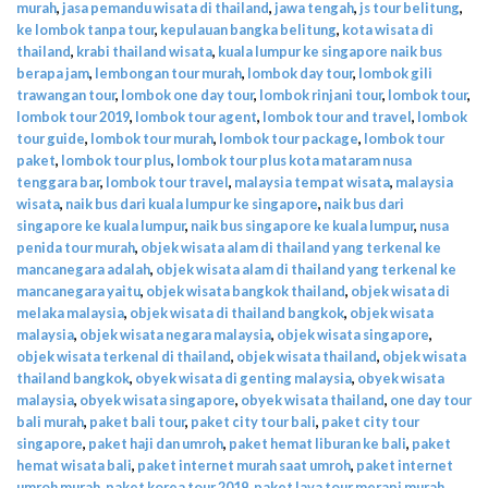
murah
,
jasa pemandu wisata di thailand
,
jawa tengah
,
js tour belitung
,
ke lombok tanpa tour
,
kepulauan bangka belitung
,
kota wisata di
thailand
,
krabi thailand wisata
,
kuala lumpur ke singapore naik bus
berapa jam
,
lembongan tour murah
,
lombok day tour
,
lombok gili
trawangan tour
,
lombok one day tour
,
lombok rinjani tour
,
lombok tour
,
lombok tour 2019
,
lombok tour agent
,
lombok tour and travel
,
lombok
tour guide
,
lombok tour murah
,
lombok tour package
,
lombok tour
paket
,
lombok tour plus
,
lombok tour plus kota mataram nusa
tenggara bar
,
lombok tour travel
,
malaysia tempat wisata
,
malaysia
wisata
,
naik bus dari kuala lumpur ke singapore
,
naik bus dari
singapore ke kuala lumpur
,
naik bus singapore ke kuala lumpur
,
nusa
penida tour murah
,
objek wisata alam di thailand yang terkenal ke
mancanegara adalah
,
objek wisata alam di thailand yang terkenal ke
mancanegara yaitu
,
objek wisata bangkok thailand
,
objek wisata di
melaka malaysia
,
objek wisata di thailand bangkok
,
objek wisata
malaysia
,
objek wisata negara malaysia
,
objek wisata singapore
,
objek wisata terkenal di thailand
,
objek wisata thailand
,
objek wisata
thailand bangkok
,
obyek wisata di genting malaysia
,
obyek wisata
malaysia
,
obyek wisata singapore
,
obyek wisata thailand
,
one day tour
bali murah
,
paket bali tour
,
paket city tour bali
,
paket city tour
singapore
,
paket haji dan umroh
,
paket hemat liburan ke bali
,
paket
hemat wisata bali
,
paket internet murah saat umroh
,
paket internet
umroh murah
,
paket korea tour 2019
,
paket lava tour merapi murah
,