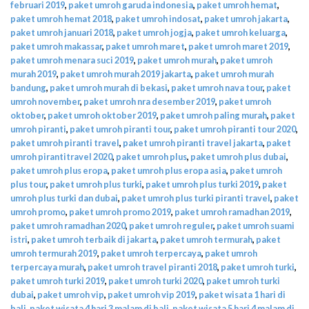
februari 2019
,
paket umroh garuda indonesia
,
paket umroh hemat
,
paket umroh hemat 2018
,
paket umroh indosat
,
paket umroh jakarta
,
paket umroh januari 2018
,
paket umroh jogja
,
paket umroh keluarga
,
paket umroh makassar
,
paket umroh maret
,
paket umroh maret 2019
,
paket umroh menara suci 2019
,
paket umroh murah
,
paket umroh
murah 2019
,
paket umroh murah 2019 jakarta
,
paket umroh murah
bandung
,
paket umroh murah di bekasi
,
paket umroh nava tour
,
paket
umroh november
,
paket umroh nra desember 2019
,
paket umroh
oktober
,
paket umroh oktober 2019
,
paket umroh paling murah
,
paket
umroh piranti
,
paket umroh piranti tour
,
paket umroh piranti tour 2020
,
paket umroh piranti travel
,
paket umroh piranti travel jakarta
,
paket
umroh pirantitravel 2020
,
paket umroh plus
,
paket umroh plus dubai
,
paket umroh plus eropa
,
paket umroh plus eropa asia
,
paket umroh
plus tour
,
paket umroh plus turki
,
paket umroh plus turki 2019
,
paket
umroh plus turki dan dubai
,
paket umroh plus turki piranti travel
,
paket
umroh promo
,
paket umroh promo 2019
,
paket umroh ramadhan 2019
,
paket umroh ramadhan 2020
,
paket umroh reguler
,
paket umroh suami
istri
,
paket umroh terbaik di jakarta
,
paket umroh termurah
,
paket
umroh termurah 2019
,
paket umroh terpercaya
,
paket umroh
terpercaya murah
,
paket umroh travel piranti 2018
,
paket umroh turki
,
paket umroh turki 2019
,
paket umroh turki 2020
,
paket umroh turki
dubai
,
paket umroh vip
,
paket umroh vip 2019
,
paket wisata 1 hari di
bali
,
paket wisata 4 hari 3 malam di bali
,
paket wisata 5 hari 4 malam di