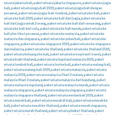
wisata jakarta bali
,
paket wisata jakarta singapore
,
paket wisata jogja
bali
,
paket wisata jogja bali 2019
,
paket wisata jogja bali dengan
pesawat
,
paket wisata jogja-bali-lombok
,
paket wisata ke bali
,
paket
wisata ke bali 2019
,
paket wisata ke bali dari jogja
,
paket wisata ke
bali dari jogja untuk 2 orang
,
paket wisata ke bali dari semarang
,
paket
wisata ke bali dari solo
,
paket wisata ke bali murah
,
paket wisata ke
bali plus tiket pesawat
,
paket wisata ke malaysia
,
paket wisata ke
malaysia dan singapura
,
paket wisata ke pulau bali
,
paket wisata ke
singapore
,
paket wisata ke singapore 2019
,
paket wisata ke singapura
dan malaysia
,
paket wisata ke thailand
,
paket wisata ke thailand 2019
,
paket wisata keluarga ke bali
,
paket wisata korea piranti travel
,
paket
wisata krabi thailand
,
paket wisata legoland malaysia 2019
,
paket
wisata lombok bali
,
paket wisata lovina bali
,
paket wisata malang bali
,
paket wisata malang bali 2019
,
paket wisata malaysia
,
paket wisata
malaysia 2019
,
paket wisata malaysia 3 hari 2 malam
,
paket wisata
malaysia 4 hari 3 malam
,
paket wisata malaysia dari bandung
,
paket
wisata malaysia legoland
,
paket wisata malaysia murah
,
paket wisata
malaysia singapore
,
paket wisata malaysia singapura
,
paket wisata
malaysia singapura thailand
,
paket wisata medan bali 2019
,
paket
wisata murah bali
,
paket wisata murah di bali
,
paket wisata murah ke
bali
,
paket wisata murah ke thailand
,
paket wisata murah singapore
,
paket wisata murah thailand
,
paket wisata phuket thailand
,
paket