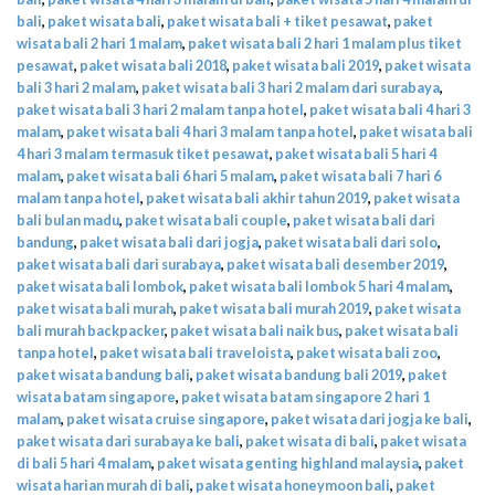
bali
,
paket wisata bali
,
paket wisata bali + tiket pesawat
,
paket
wisata bali 2 hari 1 malam
,
paket wisata bali 2 hari 1 malam plus tiket
pesawat
,
paket wisata bali 2018
,
paket wisata bali 2019
,
paket wisata
bali 3 hari 2 malam
,
paket wisata bali 3 hari 2 malam dari surabaya
,
paket wisata bali 3 hari 2 malam tanpa hotel
,
paket wisata bali 4 hari 3
malam
,
paket wisata bali 4 hari 3 malam tanpa hotel
,
paket wisata bali
4 hari 3 malam termasuk tiket pesawat
,
paket wisata bali 5 hari 4
malam
,
paket wisata bali 6 hari 5 malam
,
paket wisata bali 7 hari 6
malam tanpa hotel
,
paket wisata bali akhir tahun 2019
,
paket wisata
bali bulan madu
,
paket wisata bali couple
,
paket wisata bali dari
bandung
,
paket wisata bali dari jogja
,
paket wisata bali dari solo
,
paket wisata bali dari surabaya
,
paket wisata bali desember 2019
,
paket wisata bali lombok
,
paket wisata bali lombok 5 hari 4 malam
,
paket wisata bali murah
,
paket wisata bali murah 2019
,
paket wisata
bali murah backpacker
,
paket wisata bali naik bus
,
paket wisata bali
tanpa hotel
,
paket wisata bali traveloista
,
paket wisata bali zoo
,
paket wisata bandung bali
,
paket wisata bandung bali 2019
,
paket
wisata batam singapore
,
paket wisata batam singapore 2 hari 1
malam
,
paket wisata cruise singapore
,
paket wisata dari jogja ke bali
,
paket wisata dari surabaya ke bali
,
paket wisata di bali
,
paket wisata
di bali 5 hari 4 malam
,
paket wisata genting highland malaysia
,
paket
wisata harian murah di bali
,
paket wisata honeymoon bali
,
paket