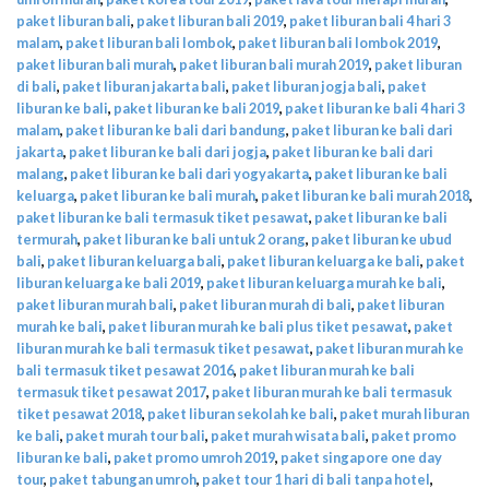
paket liburan bali
,
paket liburan bali 2019
,
paket liburan bali 4 hari 3
malam
,
paket liburan bali lombok
,
paket liburan bali lombok 2019
,
paket liburan bali murah
,
paket liburan bali murah 2019
,
paket liburan
di bali
,
paket liburan jakarta bali
,
paket liburan jogja bali
,
paket
liburan ke bali
,
paket liburan ke bali 2019
,
paket liburan ke bali 4 hari 3
malam
,
paket liburan ke bali dari bandung
,
paket liburan ke bali dari
jakarta
,
paket liburan ke bali dari jogja
,
paket liburan ke bali dari
malang
,
paket liburan ke bali dari yogyakarta
,
paket liburan ke bali
keluarga
,
paket liburan ke bali murah
,
paket liburan ke bali murah 2018
,
paket liburan ke bali termasuk tiket pesawat
,
paket liburan ke bali
termurah
,
paket liburan ke bali untuk 2 orang
,
paket liburan ke ubud
bali
,
paket liburan keluarga bali
,
paket liburan keluarga ke bali
,
paket
liburan keluarga ke bali 2019
,
paket liburan keluarga murah ke bali
,
paket liburan murah bali
,
paket liburan murah di bali
,
paket liburan
murah ke bali
,
paket liburan murah ke bali plus tiket pesawat
,
paket
liburan murah ke bali termasuk tiket pesawat
,
paket liburan murah ke
bali termasuk tiket pesawat 2016
,
paket liburan murah ke bali
termasuk tiket pesawat 2017
,
paket liburan murah ke bali termasuk
tiket pesawat 2018
,
paket liburan sekolah ke bali
,
paket murah liburan
ke bali
,
paket murah tour bali
,
paket murah wisata bali
,
paket promo
liburan ke bali
,
paket promo umroh 2019
,
paket singapore one day
tour
,
paket tabungan umroh
,
paket tour 1 hari di bali tanpa hotel
,