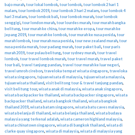
bajo murah
,
tour lokal lombok
,
tour lombok
,
tour lombok 2 hari 1
malam
,
tour lombok 2019
,
tour lombok 3 hari 2 malam
,
tour lombok 4
hari 3 malam
,
tour lombok bali
,
tour lombok murah
,
tour lombok
senggigi
,
tour london murah
,
tour lourdes murah
,
tour murah bangka
belitung
,
tour murah ke china
,
tour murah ke eropa
,
tour murah ke
jepang 2019
,
tour murah ke lombok
,
tour murah ke nusa penida
,
tour
murah lombok
,
tour murah nusa penida
,
tour new zealand murah
,
tour
nusa penida murah
,
tour padang murah
,
tour paket bali
,
tour paris
murah 2019
,
tour pulau belitung
,
tour sydney murah
,
tour travel
lombok
,
tour travel lombok murah
,
tour travel murah
,
travel paket
tour bali
,
travel tanjung pandan
,
travel tour murah ke luar negeri
,
travel umroh cirebon
,
traveloka tempat wisata singapore
,
traveloka
wisata singapore
,
tujuan wisata di malaysia
,
tujuan wisata malaysia
,
tujuan wisata thailand
,
visit belitong tour & travel tanjung pandan
,
visit belitung tour
,
wisata anak di malaysia
,
wisata anak singapore
,
wisata backpacker ke thailand
,
wisata backpacker singapore
,
wisata
backpacker thailand
,
wisata bangkok thailand
,
wisata bangkok
thailand 2019
,
wisata batam singapore
,
wisata batu caves malaysia
,
wisata belanja di thailand
,
wisata belanja thailand
,
wisata budaya
malaysia yang terkenal adalah
,
wisata cameron highland malaysia
,
wisata chinatown singapore
,
wisata di bangkok thailand
,
wisata di
clarke quay singapore
,
wisata di malaysia
,
wisata di malaysia yang