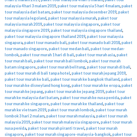
malaysia 4 hari 3 malam 2019
,
paket tour malaysia 5 hari 4 malam
,
paket
tour malaysia dari batam
,
paket tour malaysia desember 2019
,
paket
tour malaysia legoland
,
paket tour malaysia murah
,
paket tour
malaysia murah 2019
,
paket tour malaysia singapore
,
paket tour
malaysia singapore 2019
,
paket tour malaysia singapore thailand
,
paket tour malaysia singapore thailand 2019
,
paket tour malaysia
singapura
,
paket tour manado bali
,
paket tour manado bali 2018
,
paket
tour manado singapore
,
paket tour medan bali
,
paket tour medan-
lombok
,
paket tour murah 1 hari di bali
,
paket tour murah asia
,
paket
tour murah bali
,
paket tour murah bali lombok
,
paket tour murah
batam singapore
,
paket tour murah belitung
,
paket tour murah di bali
,
paket tour murah di bali tanpa hotel
,
paket tour murah jepang 2019
,
paket tour murah ke bali
,
paket tour murah ke bangkok thailand
,
paket
tour murah ke disneyland hong kong
,
paket tour murah ke eropa
,
paket
tour murah ke jepang
,
paket tour murah ke jepang 2019
,
paket tour
murah ke malaysia dari batam
,
paket tour murah ke nusa penida
,
paket
tour murah ke singapore
,
paket tour murah ke thailand
,
paket tour
murah ke vietnam 2019
,
paket tour murah lombok
,
paket tour murah
lombok 3 hari 2 malam
,
paket tour murah malaysia
,
paket tour murah
malaysia 2019
,
paket tour murah malaysia singapore
,
paket tour murah
nusa penida
,
paket tour murah piranti travel
,
paket tour murah
singapore
,
paket tour murah singapore-malaysia-bangkok
,
paket tour