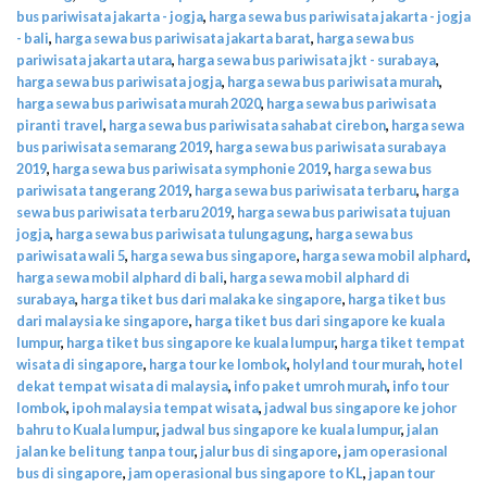
bus pariwisata jakarta - jogja
,
harga sewa bus pariwisata jakarta - jogja
- bali
,
harga sewa bus pariwisata jakarta barat
,
harga sewa bus
pariwisata jakarta utara
,
harga sewa bus pariwisata jkt - surabaya
,
harga sewa bus pariwisata jogja
,
harga sewa bus pariwisata murah
,
harga sewa bus pariwisata murah 2020
,
harga sewa bus pariwisata
piranti travel
,
harga sewa bus pariwisata sahabat cirebon
,
harga sewa
bus pariwisata semarang 2019
,
harga sewa bus pariwisata surabaya
2019
,
harga sewa bus pariwisata symphonie 2019
,
harga sewa bus
pariwisata tangerang 2019
,
harga sewa bus pariwisata terbaru
,
harga
sewa bus pariwisata terbaru 2019
,
harga sewa bus pariwisata tujuan
jogja
,
harga sewa bus pariwisata tulungagung
,
harga sewa bus
pariwisata wali 5
,
harga sewa bus singapore
,
harga sewa mobil alphard
,
harga sewa mobil alphard di bali
,
harga sewa mobil alphard di
surabaya
,
harga tiket bus dari malaka ke singapore
,
harga tiket bus
dari malaysia ke singapore
,
harga tiket bus dari singapore ke kuala
lumpur
,
harga tiket bus singapore ke kuala lumpur
,
harga tiket tempat
wisata di singapore
,
harga tour ke lombok
,
holyland tour murah
,
hotel
dekat tempat wisata di malaysia
,
info paket umroh murah
,
info tour
lombok
,
ipoh malaysia tempat wisata
,
jadwal bus singapore ke johor
bahru to Kuala lumpur
,
jadwal bus singapore ke kuala lumpur
,
jalan
jalan ke belitung tanpa tour
,
jalur bus di singapore
,
jam operasional
bus di singapore
,
jam operasional bus singapore to KL
,
japan tour