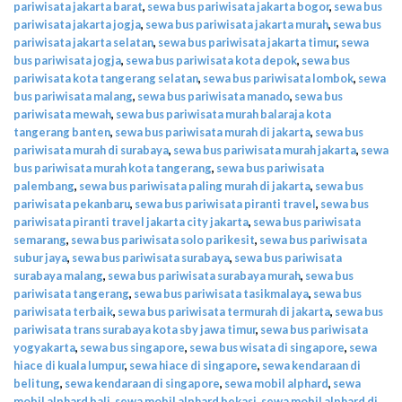
pariwisata jakarta barat
,
sewa bus pariwisata jakarta bogor
,
sewa bus
pariwisata jakarta jogja
,
sewa bus pariwisata jakarta murah
,
sewa bus
pariwisata jakarta selatan
,
sewa bus pariwisata jakarta timur
,
sewa
bus pariwisata jogja
,
sewa bus pariwisata kota depok
,
sewa bus
pariwisata kota tangerang selatan
,
sewa bus pariwisata lombok
,
sewa
bus pariwisata malang
,
sewa bus pariwisata manado
,
sewa bus
pariwisata mewah
,
sewa bus pariwisata murah balaraja kota
tangerang banten
,
sewa bus pariwisata murah di jakarta
,
sewa bus
pariwisata murah di surabaya
,
sewa bus pariwisata murah jakarta
,
sewa
bus pariwisata murah kota tangerang
,
sewa bus pariwisata
palembang
,
sewa bus pariwisata paling murah di jakarta
,
sewa bus
pariwisata pekanbaru
,
sewa bus pariwisata piranti travel
,
sewa bus
pariwisata piranti travel jakarta city jakarta
,
sewa bus pariwisata
semarang
,
sewa bus pariwisata solo parikesit
,
sewa bus pariwisata
subur jaya
,
sewa bus pariwisata surabaya
,
sewa bus pariwisata
surabaya malang
,
sewa bus pariwisata surabaya murah
,
sewa bus
pariwisata tangerang
,
sewa bus pariwisata tasikmalaya
,
sewa bus
pariwisata terbaik
,
sewa bus pariwisata termurah di jakarta
,
sewa bus
pariwisata trans surabaya kota sby jawa timur
,
sewa bus pariwisata
yogyakarta
,
sewa bus singapore
,
sewa bus wisata di singapore
,
sewa
hiace di kuala lumpur
,
sewa hiace di singapore
,
sewa kendaraan di
belitung
,
sewa kendaraan di singapore
,
sewa mobil alphard
,
sewa
mobil alphard bali
,
sewa mobil alphard bekasi
,
sewa mobil alphard di