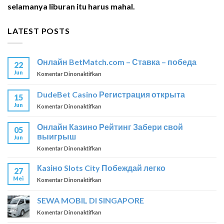
selamanya liburan itu harus mahal.
LATEST POSTS
Онлайн BetMatch.com – Ставка – победа
22
Jun
pada
Komentar Dinonaktifkan
Онлайн
BetMatch.com
DudeBet Casino Регистрация открыта
15
–
Jun
pada
Komentar Dinonaktifkan
Ставка
DudeBet
–
Casino
победа
Онлайн Казино Рейтинг Забери свой
05
Регистрация
выигрыш
Jun
открыта
pada
Komentar Dinonaktifkan
Онлайн
Казино
Кaзіно Slots City Побеждай легко
27
Рейтинг
Mei
pada
Komentar Dinonaktifkan
Забери
Кaзіно
свой
Slots
SEWA MOBIL DI SINGAPORE
выигрыш
City
pada
Komentar Dinonaktifkan
Побеждай
SEWA
легко