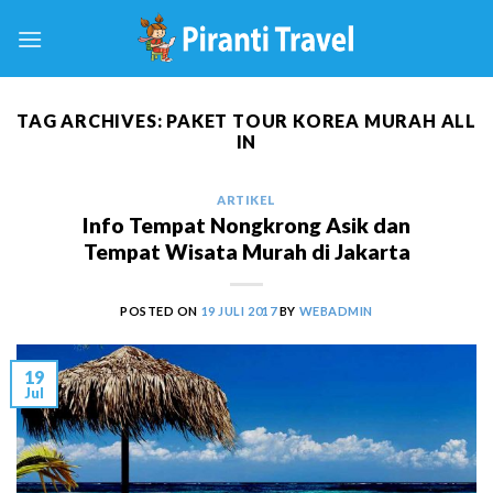
Skip
to
content
TAG ARCHIVES:
PAKET TOUR KOREA MURAH ALL
IN
ARTIKEL
Info Tempat Nongkrong Asik dan
Tempat Wisata Murah di Jakarta
POSTED ON
19 JULI 2017
BY
WEBADMIN
19
Jul