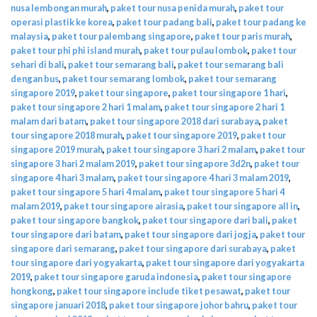
nusa lembongan murah
,
paket tour nusa penida murah
,
paket tour
operasi plastik ke korea
,
paket tour padang bali
,
paket tour padang ke
malaysia
,
paket tour palembang singapore
,
paket tour paris murah
,
paket tour phi phi island murah
,
paket tour pulau lombok
,
paket tour
sehari di bali
,
paket tour semarang bali
,
paket tour semarang bali
dengan bus
,
paket tour semarang lombok
,
paket tour semarang
singapore 2019
,
paket tour singapore
,
paket tour singapore 1 hari
,
paket tour singapore 2 hari 1 malam
,
paket tour singapore 2 hari 1
malam dari batam
,
paket tour singapore 2018 dari surabaya
,
paket
tour singapore 2018 murah
,
paket tour singapore 2019
,
paket tour
singapore 2019 murah
,
paket tour singapore 3 hari 2 malam
,
paket tour
singapore 3 hari 2 malam 2019
,
paket tour singapore 3d2n
,
paket tour
singapore 4 hari 3 malam
,
paket tour singapore 4 hari 3 malam 2019
,
paket tour singapore 5 hari 4 malam
,
paket tour singapore 5 hari 4
malam 2019
,
paket tour singapore airasia
,
paket tour singapore all in
,
paket tour singapore bangkok
,
paket tour singapore dari bali
,
paket
tour singapore dari batam
,
paket tour singapore dari jogja
,
paket tour
singapore dari semarang
,
paket tour singapore dari surabaya
,
paket
tour singapore dari yogyakarta
,
paket tour singapore dari yogyakarta
2019
,
paket tour singapore garuda indonesia
,
paket tour singapore
hongkong
,
paket tour singapore include tiket pesawat
,
paket tour
singapore januari 2018
,
paket tour singapore johor bahru
,
paket tour