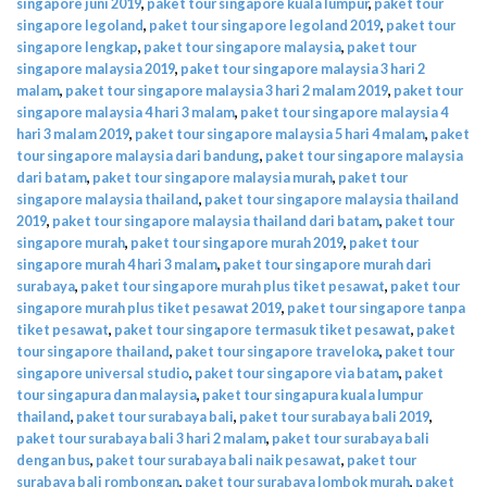
singapore juni 2019
,
paket tour singapore kuala lumpur
,
paket tour
singapore legoland
,
paket tour singapore legoland 2019
,
paket tour
singapore lengkap
,
paket tour singapore malaysia
,
paket tour
singapore malaysia 2019
,
paket tour singapore malaysia 3 hari 2
malam
,
paket tour singapore malaysia 3 hari 2 malam 2019
,
paket tour
singapore malaysia 4 hari 3 malam
,
paket tour singapore malaysia 4
hari 3 malam 2019
,
paket tour singapore malaysia 5 hari 4 malam
,
paket
tour singapore malaysia dari bandung
,
paket tour singapore malaysia
dari batam
,
paket tour singapore malaysia murah
,
paket tour
singapore malaysia thailand
,
paket tour singapore malaysia thailand
2019
,
paket tour singapore malaysia thailand dari batam
,
paket tour
singapore murah
,
paket tour singapore murah 2019
,
paket tour
singapore murah 4 hari 3 malam
,
paket tour singapore murah dari
surabaya
,
paket tour singapore murah plus tiket pesawat
,
paket tour
singapore murah plus tiket pesawat 2019
,
paket tour singapore tanpa
tiket pesawat
,
paket tour singapore termasuk tiket pesawat
,
paket
tour singapore thailand
,
paket tour singapore traveloka
,
paket tour
singapore universal studio
,
paket tour singapore via batam
,
paket
tour singapura dan malaysia
,
paket tour singapura kuala lumpur
thailand
,
paket tour surabaya bali
,
paket tour surabaya bali 2019
,
paket tour surabaya bali 3 hari 2 malam
,
paket tour surabaya bali
dengan bus
,
paket tour surabaya bali naik pesawat
,
paket tour
surabaya bali rombongan
,
paket tour surabaya lombok murah
,
paket