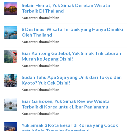
MOBIL
Selain Hemat, Yuk Simak Deretan Wisata
DI
Terbaik Di Thailand
SINGAPORE
pada
Komentar Dinonaktifkan
Selain
Hemat,
8 Destinasi Wisata Terbaik yang Hanya Dimiliki
Yuk
Oleh Thailand
Simak
pada
Komentar Dinonaktifkan
Deretan
8
Wisata
Destinasi
Biar Kantong Ga Jebol, Yuk Simak Trik Liburan
Terbaik
Wisata
Di
Murah ke Jepang Disini!
Terbaik
Thailand
pada
Komentar Dinonaktifkan
yang
Biar
Hanya
Kantong
Sudah Tahu Apa Saja yang Unik dari Tokyo dan
Dimiliki
Ga
Oleh
Kyoto? Yuk Cek Disini!
Jebol,
Thailand
pada
Komentar Dinonaktifkan
Yuk
Sudah
Simak
Tahu
Biar Ga Bosen, Yuk Simak Review Wisata
Trik
Apa
Liburan
Terbaik di Korea untuk Libur Panjangmu
Saja
Murah
pada
Komentar Dinonaktifkan
yang
ke
Biar
Unik
Jepang
Ga
Yuk Simak 3 Kota Besar di Korea yang Cocok
dari
Disini!
Bosen,
Tokyo
untuk Solo Traveler Sepertimu!