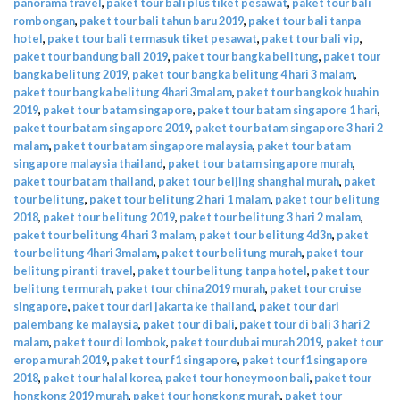
panorama travel
,
paket tour bali plus tiket pesawat
,
paket tour bali
rombongan
,
paket tour bali tahun baru 2019
,
paket tour bali tanpa
hotel
,
paket tour bali termasuk tiket pesawat
,
paket tour bali vip
,
paket tour bandung bali 2019
,
paket tour bangka belitung
,
paket tour
bangka belitung 2019
,
paket tour bangka belitung 4 hari 3 malam
,
paket tour bangka belitung 4hari 3malam
,
paket tour bangkok huahin
2019
,
paket tour batam singapore
,
paket tour batam singapore 1 hari
,
paket tour batam singapore 2019
,
paket tour batam singapore 3 hari 2
malam
,
paket tour batam singapore malaysia
,
paket tour batam
singapore malaysia thailand
,
paket tour batam singapore murah
,
paket tour batam thailand
,
paket tour beijing shanghai murah
,
paket
tour belitung
,
paket tour belitung 2 hari 1 malam
,
paket tour belitung
2018
,
paket tour belitung 2019
,
paket tour belitung 3 hari 2 malam
,
paket tour belitung 4 hari 3 malam
,
paket tour belitung 4d3n
,
paket
tour belitung 4hari 3malam
,
paket tour belitung murah
,
paket tour
belitung piranti travel
,
paket tour belitung tanpa hotel
,
paket tour
belitung termurah
,
paket tour china 2019 murah
,
paket tour cruise
singapore
,
paket tour dari jakarta ke thailand
,
paket tour dari
palembang ke malaysia
,
paket tour di bali
,
paket tour di bali 3 hari 2
malam
,
paket tour di lombok
,
paket tour dubai murah 2019
,
paket tour
eropa murah 2019
,
paket tour f1 singapore
,
paket tour f1 singapore
2018
,
paket tour halal korea
,
paket tour honeymoon bali
,
paket tour
hongkong 2019 murah
,
paket tour hongkong murah
,
paket tour