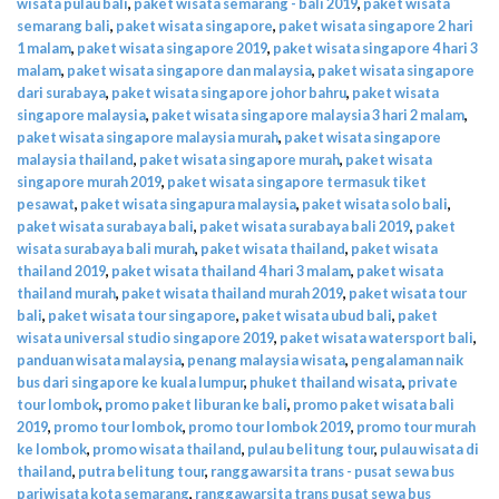
wisata pulau bali
,
paket wisata semarang - bali 2019
,
paket wisata
semarang bali
,
paket wisata singapore
,
paket wisata singapore 2 hari
1 malam
,
paket wisata singapore 2019
,
paket wisata singapore 4 hari 3
malam
,
paket wisata singapore dan malaysia
,
paket wisata singapore
dari surabaya
,
paket wisata singapore johor bahru
,
paket wisata
singapore malaysia
,
paket wisata singapore malaysia 3 hari 2 malam
,
paket wisata singapore malaysia murah
,
paket wisata singapore
malaysia thailand
,
paket wisata singapore murah
,
paket wisata
singapore murah 2019
,
paket wisata singapore termasuk tiket
pesawat
,
paket wisata singapura malaysia
,
paket wisata solo bali
,
paket wisata surabaya bali
,
paket wisata surabaya bali 2019
,
paket
wisata surabaya bali murah
,
paket wisata thailand
,
paket wisata
thailand 2019
,
paket wisata thailand 4 hari 3 malam
,
paket wisata
thailand murah
,
paket wisata thailand murah 2019
,
paket wisata tour
bali
,
paket wisata tour singapore
,
paket wisata ubud bali
,
paket
wisata universal studio singapore 2019
,
paket wisata watersport bali
,
panduan wisata malaysia
,
penang malaysia wisata
,
pengalaman naik
bus dari singapore ke kuala lumpur
,
phuket thailand wisata
,
private
tour lombok
,
promo paket liburan ke bali
,
promo paket wisata bali
2019
,
promo tour lombok
,
promo tour lombok 2019
,
promo tour murah
ke lombok
,
promo wisata thailand
,
pulau belitung tour
,
pulau wisata di
thailand
,
putra belitung tour
,
ranggawarsita trans - pusat sewa bus
pariwisata kota semarang
,
ranggawarsita trans pusat sewa bus