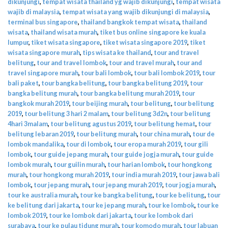
dikunjungi
,
tempat wisata thailand yg wajib dikunjungi
,
tempat wisata
wajib di malaysia
,
tempat wisata yang wajib dikunjungi di malaysia
,
terminal bus singapore
,
thailand bangkok tempat wisata
,
thailand
wisata
,
thailand wisata murah
,
tiket bus online singapore ke kuala
lumpur
,
tiket wisata singapore
,
tiket wisata singapore 2019
,
tiket
wisata singapore murah
,
tips wisata ke thailand
,
tour and travel
belitung
,
tour and travel lombok
,
tour and travel murah
,
tour and
travel singapore murah
,
tour bali lombok
,
tour bali lombok 2019
,
tour
bali paket
,
tour bangka belitung
,
tour bangka belitung 2019
,
tour
bangka belitung murah
,
tour bangka belitung murah 2019
,
tour
bangkok murah 2019
,
tour beijing murah
,
tour belitung
,
tour belitung
2019
,
tour belitung 3 hari 2 malam
,
tour belitung 3d2n
,
tour belitung
4hari 3malam
,
tour belitung agustus 2019
,
tour belitung hemat
,
tour
belitung lebaran 2019
,
tour belitung murah
,
tour china murah
,
tour de
lombok mandalika
,
tour di lombok
,
tour eropa murah 2019
,
tour gili
lombok
,
tour guide jepang murah
,
tour guide jogja murah
,
tour guide
lombok murah
,
tour guilin murah
,
tour harian lombok
,
tour hongkong
murah
,
tour hongkong murah 2019
,
tour india murah 2019
,
tour jawa bali
lombok
,
tour jepang murah
,
tour jepang murah 2019
,
tour jogja murah
,
tour ke australia murah
,
tour ke bangka belitung
,
tour ke belitung
,
tour
ke belitung dari jakarta
,
tour ke jepang murah
,
tour ke lombok
,
tour ke
lombok 2019
,
tour ke lombok dari jakarta
,
tour ke lombok dari
surabaya
,
tour ke pulau tidung murah
,
tour komodo murah
,
tour labuan