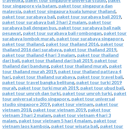
traveloka
,
paket tour singapore universal studio
,
paket
tour singapore via batam
,
paket tour singapura dan
malaysia
,
paket tour singapura kuala lumpur thailand
,
paket tour surabaya bali
,
paket tour surabaya bali 2019
,
paket tour surabaya bali 3 hari 2 malam
,
paket tour
surabaya bali dengan bus
,
paket tour surabaya bali naik
pesawat
,
paket tour surabaya bali rombongan
,
paket tour
surabaya lombok murah
,
paket tour surabaya singapore
,
paket tour thailand
,
paket tour thailand 2016
,
paket tour
thailand 2016 dari surabaya
,
paket tour thailand 2019
,
paket tour thailand 4 hari 3 malam
,
paket tour thailand
dari bali
,
paket tour thailand dari bali 2019
,
paket tour
thailand dari bandung
,
paket tour thailand murah
,
paket
tour thailand murah 2019
,
paket tour thailand pattaya 4
hari
,
paket tour thailand surabaya
,
paket tour travel bali
,
paket tour travel bangka belitung
,
paket tour turki 2019
murah
,
paket tour turki murah 2019
,
paket tour ubud bali
,
paket tour umroh dan turki
,
paket tour umroh turki
,
paket
tour universal studio singapore
,
paket tour universal
studio singapore 2019
,
paket tour vietnam
,
paket tour
vietnam 2018
,
paket tour vietnam 2019
,
paket tour
vietnam 3 hari 2 malam
,
paket tour vietnam 4 hari 3
malam
,
paket tour vietnam 5 hari 4 malam
,
paket tour
vietnam laos kamboja
,
paket tour wisata bali
,
paket tour