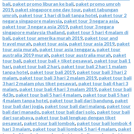
bali
,
paket promo liburan ke bali
,
paket promo umroh
2019
,
paket singapore one day tour
,
paket tabungan
umroh
,
paket tour 1 hari di bali tanpa hotel
,
paket tour 2
negara singapore malaysia
,
paket tour 3 negara asia
,
paket tour 3 negara asia 2019
,
paket tour 3 negara
singapore malaysia thailand
,
paket tour 5 hari 4 malam di
bali
,
paket tour amerika murah 2019
,
paket tour and
travel murah
,
paket tour asia
,
paket tour asia 2019
,
paket
tour asia murah
,
paket tour asia tenggara
,
paket tour
australia 2019 murah
,
paket tour australia murah
,
paket
tour bali
,
paket tour bali + tiket pesawat
,
paket tour bali 1
hari
,
paket tour bali 2 hari
,
paket tour bali 2 hari 1 malam
tanpa hotel
,
paket tour bali 2019
,
paket tour bali 3 hari 2
malam
,
paket tour bali 3 hari 2 malam 2019
,
paket tour bali
3 hari 2 malam plus tiket pesawat
,
paket tour bali 4 hari 3
malam
,
paket tour bali 4 hari 3 malam 2019
,
paket tour bali
4d3n
,
paket tour bali 5 hari 4 malam
,
paket tour bali 5 hari
4 malam tanpa hotel
,
paket tour bali dari bandung
,
paket
tour bali dari jogja
,
paket tour bali dari malang
,
paket tour
bali dari manado
,
paket tour bali dari solo
,
paket tour bali
dari surabaya
,
paket tour bali lengkap dengan tiket
pesawat
,
paket tour bali lombok
,
paket tour bali lombok 4
hari 3 malam
,
paket tour bali lombok 5 hari 4 malam
,
paket