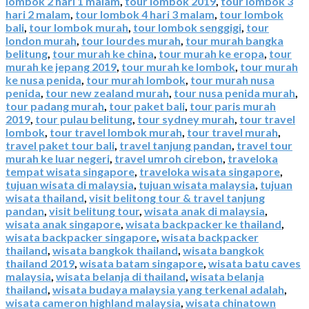
lombok 2 hari 1 malam
,
tour lombok 2019
,
tour lombok 3
hari 2 malam
,
tour lombok 4 hari 3 malam
,
tour lombok
bali
,
tour lombok murah
,
tour lombok senggigi
,
tour
london murah
,
tour lourdes murah
,
tour murah bangka
belitung
,
tour murah ke china
,
tour murah ke eropa
,
tour
murah ke jepang 2019
,
tour murah ke lombok
,
tour murah
ke nusa penida
,
tour murah lombok
,
tour murah nusa
penida
,
tour new zealand murah
,
tour nusa penida murah
,
tour padang murah
,
tour paket bali
,
tour paris murah
2019
,
tour pulau belitung
,
tour sydney murah
,
tour travel
lombok
,
tour travel lombok murah
,
tour travel murah
,
travel paket tour bali
,
travel tanjung pandan
,
travel tour
murah ke luar negeri
,
travel umroh cirebon
,
traveloka
tempat wisata singapore
,
traveloka wisata singapore
,
tujuan wisata di malaysia
,
tujuan wisata malaysia
,
tujuan
wisata thailand
,
visit belitong tour & travel tanjung
pandan
,
visit belitung tour
,
wisata anak di malaysia
,
wisata anak singapore
,
wisata backpacker ke thailand
,
wisata backpacker singapore
,
wisata backpacker
thailand
,
wisata bangkok thailand
,
wisata bangkok
thailand 2019
,
wisata batam singapore
,
wisata batu caves
malaysia
,
wisata belanja di thailand
,
wisata belanja
thailand
,
wisata budaya malaysia yang terkenal adalah
,
wisata cameron highland malaysia
,
wisata chinatown