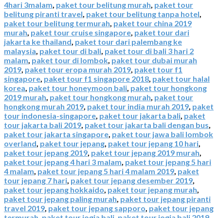
4hari 3malam
,
paket tour belitung murah
,
paket tour
belitung piranti travel
,
paket tour belitung tanpa hotel
,
paket tour belitung termurah
,
paket tour china 2019
murah
,
paket tour cruise singapore
,
paket tour dari
jakarta ke thailand
,
paket tour dari palembang ke
malaysia
,
paket tour di bali
,
paket tour di bali 3 hari 2
malam
,
paket tour di lombok
,
paket tour dubai murah
2019
,
paket tour eropa murah 2019
,
paket tour f1
singapore
,
paket tour f1 singapore 2018
,
paket tour halal
korea
,
paket tour honeymoon bali
,
paket tour hongkong
2019 murah
,
paket tour hongkong murah
,
paket tour
hongkong murah 2019
,
paket tour india murah 2019
,
paket
tour indonesia-singapore
,
paket tour jakarta bali
,
paket
tour jakarta bali 2019
,
paket tour jakarta bali dengan bus
,
paket tour jakarta singapore
,
paket tour jawa bali lombok
overland
,
paket tour jepang
,
paket tour jepang 10 hari
,
paket tour jepang 2019
,
paket tour jepang 2019 murah
,
paket tour jepang 4 hari 3 malam
,
paket tour jepang 5 hari
4 malam
,
paket tour jepang 5 hari 4 malam 2019
,
paket
tour jepang 7 hari
,
paket tour jepang desember 2019
,
paket tour jepang hokkaido
,
paket tour jepang murah
,
paket tour jepang paling murah
,
paket tour jepang piranti
travel 2019
,
paket tour jepang sapporo
,
paket tour jepang
termurah
,
paket tour jogja bali
,
paket tour jogja bali 2019
,