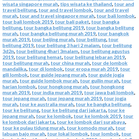
wisata singapore murah
,
tips wisata ke thailand
,
tour and
travel belitung
,
tour and travel lombok
,
tour and travel
murah
,
tour and travel singapore murah
,
tour bali lombok
,
tour bali lombok 2019
,
tour bali paket
,
tour bangka
belitung
,
tour bangka belitung 2019
,
tour bangka belitung
murah
,
tour bangka belitung murah 2019
,
tour bangkok
murah 2019
,
tour beijing murah
,
tour belitung
,
tour
belitung 2019
,
tour belitung 3 hari 2 malam
,
tour belitung
3d2n
,
tour belitung 4hari 3malam
,
tour belitung agustus
2019
,
tour belitung hemat
,
tour belitung lebaran 2019
,
tour belitung murah
,
tour china murah
,
tour de lombok
mandalika
,
tour di lombok
,
tour eropa murah 2019
,
tour
gili lombok
,
tour guide jepang murah
,
tour guide jogja
murah
,
tour guide lombok murah
,
tour guilin murah
,
tour
harian lombok
,
tour hongkong murah
,
tour hongkong
murah 2019
,
tour india murah 2019
,
tour jawa bali lombok
,
tour jepang murah
,
tour jepang murah 2019
,
tour jogja
murah
,
tour ke australia murah
,
tour ke bangka belitung
,
tour ke belitung
,
tour ke belitung dari jakarta
,
tour ke
jepang murah
,
tour ke lombok
,
tour ke lombok 2019
,
tour
ke lombok dari jakarta
,
tour ke lombok dari surabaya
,
tour ke pulau tidung murah
,
tour komodo murah
,
tour
labuan bajo murah
,
tour lokal lombok
,
tour lombok
,
tour