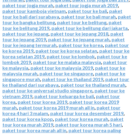
paket tour jogja murah
,
paket tour jogja murah 2019
,
paket tour kamboja vietnam
,
paket tour ke bali
,
paket
tour ke bali dari surabaya
,
paket tour ke bali murah
,
paket
tour ke bangka belitung
,
paket tour ke belitung
,
paket
tour ke belitung 2019
,
paket tour ke belitung dari jakarta
,
paket tour ke jepang
,
paket tour ke jepang 2018
,
paket
tour ke jepang 2019
,
paket tour ke jepang murah
,
paket
tour ke jepang termurah
,
paket tour ke korea
,
paket tour
ke korea 2019
,
paket tour ke korea selatan
,
paket tour ke
korea selatan 2019
,
paket tour ke lombok
,
paket tour ke
lombok 2019
,
paket tour ke malaka malaysia
,
paket tour
ke malaysia
,
paket tour ke malaysia 2019
,
paket tour ke
malaysia murah
,
paket tour ke singapore
,
paket tour ke
singapore murah
,
paket tour ke thailand 2019
,
paket tour
ke thailand dari surabaya
,
paket tour ke thailand murah
,
paket tour ke universal studio singapore
,
paket tour ke
vietnam 2019
,
paket tour keluarga ke bali
,
paket tour
korea
,
paket tour korea 2019
,
paket tour korea 2019
murah
,
paket tour korea 2019 murah all in
,
paket tour
korea 4 hari 3 malam
,
paket tour korea desember 2019
,
paket tour korea kpop
,
paket tour korea murah
,
paket
tour korea murah 2019
,
paket tour korea murah 5 hari
,
paket tour korea murah all in
,
paket tour korea paling