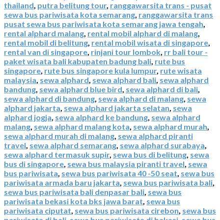
thailand
,
putra belitung tour
,
ranggawarsita trans - pusat
sewa bus pariwisata kota semarang
,
ranggawarsita trans
pusat sewa bus pariwisata kota semarang jawa tengah
,
rental alphard malang
,
rental mobil alphard di malang
,
rental mobil di belitung
,
rental mobil wisata di singapore
,
rental van di singapore
,
rinjani tour lombok
,
rr bali tour -
paket wisata bali kabupaten badung bali
,
rute bus
singapore
,
rute bus singapore kula lumpur
,
rute wisata
malaysia
,
sewa alphard
,
sewa alphard bali
,
sewa alphard
bandung
,
sewa alphard blue bird
,
sewa alphard di bali
,
sewa alphard di bandung
,
sewa alphard di malang
,
sewa
alphard jakarta
,
sewa alphard jakarta selatan
,
sewa
alphard jogja
,
sewa alphard ke bandung
,
sewa alphard
malang
,
sewa alphard malang kota
,
sewa alphard murah
,
sewa alphard murah di malang
,
sewa alphard piranti
travel
,
sewa alphard semarang
,
sewa alphard surabaya
,
sewa alphard termasuk supir
,
sewa bus di belitung
,
sewa
bus di singapore
,
sewa bus malaysia piranti travel
,
sewa
bus pariwisata
,
sewa bus pariwisata 40 -50 seat
,
sewa bus
pariwisata armada baru jakarta
,
sewa bus pariwisata bali
,
sewa bus pariwisata bali denpasar bali
,
sewa bus
pariwisata bekasi kota bks jawa barat
,
sewa bus
pariwisata ciputat
,
sewa bus pariwisata cirebon
,
sewa bus
pariwisata di bali
,
sewa bus pariwisata di bekasi
,
sewa bus