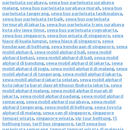
pariwisata surabaya
,
sewa bus pariwisata surabaya
malang
,
sewa bus pariwisata surabaya murah
,
sewa bus
pariwisata tangerang
,
sewa bus pariwisata tasikmalaya
,
sewa bus pariwisata terbaik
,
sewa bus pariwisata
termurah di jakarta
,
sewa bus pariwisata trans surabaya
kota sby jawa timur
,
sewa bus pariwisata yogyakarta
,
sewa bus singapore
,
sewa bus wisata di singapore
,
sewa
hiace di kuala lumpur
,
sewa hiace di singapore
,
sewa
kendaraan di belitung
,
sewa kendaraan di singapore
,
sewa
mobil alphard
,
sewa mobil alphard bali
,
sewa mobil
alphard bekasi
,
sewa mobil alphard di bali
,
sewa mobil
alphard di bandung
,
sewa mobil alphard di jakarta
,
sewa
mobil alphard di jogja
,
sewa mobil alphard di malang
,
sewa
mobil alphard di tangerang
,
sewa mobil alphard jakarta
,
sewa mobil alphard jakarta selatan
,
sewa mobil alphard
kota jakarta barat daerah khusus ibukota jakarta
,
sewa
mobil alphard malang
,
sewa mobil alphard murah di
jakarta
,
sewa mobil alphard padang
,
sewa mobil alphard
semarang
,
sewa mobil alphard surabaya
,
sewa mobil
alphard tangerang
,
sewa mobil di belitung
,
sewa toyota
alphard di malang
,
sewa van di singapore
,
singapore
tempat wisata
,
singapore wisata
,
sip tour belitung
,
t5
belitung tour
,
tarif bus singapore
,
tarif sewa bus
pariwisata semarang
,
tempat tempat wisata di malaysia
,