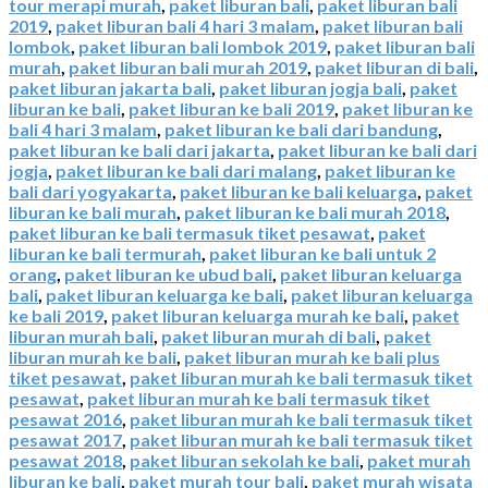
tour merapi murah
,
paket liburan bali
,
paket liburan bali
2019
,
paket liburan bali 4 hari 3 malam
,
paket liburan bali
lombok
,
paket liburan bali lombok 2019
,
paket liburan bali
murah
,
paket liburan bali murah 2019
,
paket liburan di bali
,
paket liburan jakarta bali
,
paket liburan jogja bali
,
paket
liburan ke bali
,
paket liburan ke bali 2019
,
paket liburan ke
bali 4 hari 3 malam
,
paket liburan ke bali dari bandung
,
paket liburan ke bali dari jakarta
,
paket liburan ke bali dari
jogja
,
paket liburan ke bali dari malang
,
paket liburan ke
bali dari yogyakarta
,
paket liburan ke bali keluarga
,
paket
liburan ke bali murah
,
paket liburan ke bali murah 2018
,
paket liburan ke bali termasuk tiket pesawat
,
paket
liburan ke bali termurah
,
paket liburan ke bali untuk 2
orang
,
paket liburan ke ubud bali
,
paket liburan keluarga
bali
,
paket liburan keluarga ke bali
,
paket liburan keluarga
ke bali 2019
,
paket liburan keluarga murah ke bali
,
paket
liburan murah bali
,
paket liburan murah di bali
,
paket
liburan murah ke bali
,
paket liburan murah ke bali plus
tiket pesawat
,
paket liburan murah ke bali termasuk tiket
pesawat
,
paket liburan murah ke bali termasuk tiket
pesawat 2016
,
paket liburan murah ke bali termasuk tiket
pesawat 2017
,
paket liburan murah ke bali termasuk tiket
pesawat 2018
,
paket liburan sekolah ke bali
,
paket murah
liburan ke bali
,
paket murah tour bali
,
paket murah wisata