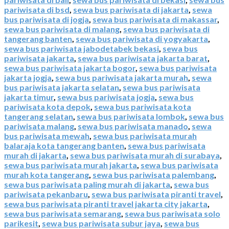
pariwisata di bsd
,
sewa bus pariwisata di jakarta
,
sewa
bus pariwisata di jogja
,
sewa bus pariwisata di makassar
,
sewa bus pariwisata di malang
,
sewa bus pariwisata di
tangerang banten
,
sewa bus pariwisata di yogyakarta
,
sewa bus pariwisata jabodetabek bekasi
,
sewa bus
pariwisata jakarta
,
sewa bus pariwisata jakarta barat
,
sewa bus pariwisata jakarta bogor
,
sewa bus pariwisata
jakarta jogja
,
sewa bus pariwisata jakarta murah
,
sewa
bus pariwisata jakarta selatan
,
sewa bus pariwisata
jakarta timur
,
sewa bus pariwisata jogja
,
sewa bus
pariwisata kota depok
,
sewa bus pariwisata kota
tangerang selatan
,
sewa bus pariwisata lombok
,
sewa bus
pariwisata malang
,
sewa bus pariwisata manado
,
sewa
bus pariwisata mewah
,
sewa bus pariwisata murah
balaraja kota tangerang banten
,
sewa bus pariwisata
murah di jakarta
,
sewa bus pariwisata murah di surabaya
,
sewa bus pariwisata murah jakarta
,
sewa bus pariwisata
murah kota tangerang
,
sewa bus pariwisata palembang
,
sewa bus pariwisata paling murah di jakarta
,
sewa bus
pariwisata pekanbaru
,
sewa bus pariwisata piranti travel
,
sewa bus pariwisata piranti travel jakarta city jakarta
,
sewa bus pariwisata semarang
,
sewa bus pariwisata solo
parikesit
,
sewa bus pariwisata subur jaya
,
sewa bus