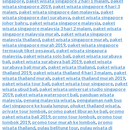
singapore
,
paket wisata singapore 2 hari 1 malam
,
paket
wisata singapore 2019
,
paket wisata singapore 4 hari 3
malam
,
paket wisata singapore dan malaysia
,
paket
wisata singapore dari surabaya
,
paket wisata singapore
johor bahru
,
paket wisata singapore malaysia
,
paket
wisata singapore malaysia 3 hari 2 malam
,
paket wisata
singapore malaysia murah
,
paket wisata singapore
malaysia thailand
,
paket wisata singapore murah
,
paket
wisata singapore murah 2019
,
paket wisata singapore
termasuk tiket pesawat
,
paket wisata singapura
malaysia
,
paket wisata solo bali
,
paket wisata surabaya
bali
,
paket wisata surabaya bali 2019
,
paket wisata
surabaya bali murah
,
paket wisata thailand
,
paket wisata
thailand 2019
,
paket wisata thailand 4 hari 3 malam
,
paket
wisata thailand murah
,
paket wisata thailand murah 2019
,
paket wisata tour bali
,
paket wisata tour singapore
,
paket
wisata ubud bali
,
paket wisata universal studio singapore
2019
,
paket wisata watersport bali
,
panduan wisata
malaysia
,
penang malaysia wisata
,
pengalaman naik bus
dari singapore ke kuala lumpur
,
phuket thailand wisata
,
private tour lombok
,
promo paket liburan ke bali
,
promo
paket wisata bali 2019
,
promo tour lombok
,
promo tour
lombok 2019
,
promo tour murah ke lombok
,
promo
wisata thailand
,
pulau belitung tour
,
pulau wisata di