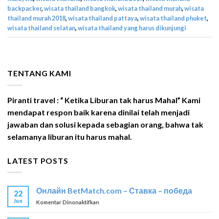
backpacker
,
wisata thailand bangkok
,
wisata thailand murah
,
wisata
thailand murah 2018
,
wisata thailand pattaya
,
wisata thailand phuket
,
wisata thailand selatan
,
wisata thailand yang harus dikunjungi
TENTANG KAMI
Piranti travel : “ Ketika Liburan tak harus Mahal” Kami
mendapat respon baik karena dinilai telah menjadi
jawaban dan solusi kepada sebagian orang, bahwa tak
selamanya liburan itu harus mahal.
LATEST POSTS
Онлайн BetMatch.com – Ставка – победа
22
Jun
pada
Komentar Dinonaktifkan
Онлайн
BetMatch.com