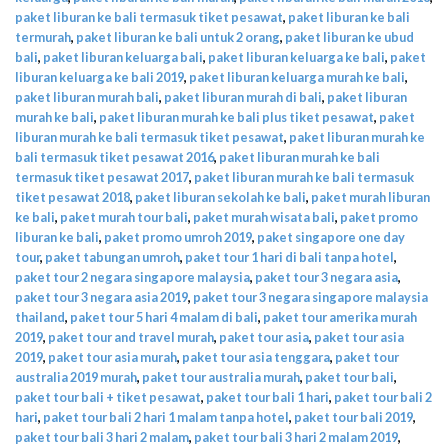
paket liburan ke bali termasuk tiket pesawat
,
paket liburan ke bali
termurah
,
paket liburan ke bali untuk 2 orang
,
paket liburan ke ubud
bali
,
paket liburan keluarga bali
,
paket liburan keluarga ke bali
,
paket
liburan keluarga ke bali 2019
,
paket liburan keluarga murah ke bali
,
paket liburan murah bali
,
paket liburan murah di bali
,
paket liburan
murah ke bali
,
paket liburan murah ke bali plus tiket pesawat
,
paket
liburan murah ke bali termasuk tiket pesawat
,
paket liburan murah ke
bali termasuk tiket pesawat 2016
,
paket liburan murah ke bali
termasuk tiket pesawat 2017
,
paket liburan murah ke bali termasuk
tiket pesawat 2018
,
paket liburan sekolah ke bali
,
paket murah liburan
ke bali
,
paket murah tour bali
,
paket murah wisata bali
,
paket promo
liburan ke bali
,
paket promo umroh 2019
,
paket singapore one day
tour
,
paket tabungan umroh
,
paket tour 1 hari di bali tanpa hotel
,
paket tour 2 negara singapore malaysia
,
paket tour 3 negara asia
,
paket tour 3 negara asia 2019
,
paket tour 3 negara singapore malaysia
thailand
,
paket tour 5 hari 4 malam di bali
,
paket tour amerika murah
2019
,
paket tour and travel murah
,
paket tour asia
,
paket tour asia
2019
,
paket tour asia murah
,
paket tour asia tenggara
,
paket tour
australia 2019 murah
,
paket tour australia murah
,
paket tour bali
,
paket tour bali + tiket pesawat
,
paket tour bali 1 hari
,
paket tour bali 2
hari
,
paket tour bali 2 hari 1 malam tanpa hotel
,
paket tour bali 2019
,
paket tour bali 3 hari 2 malam
,
paket tour bali 3 hari 2 malam 2019
,