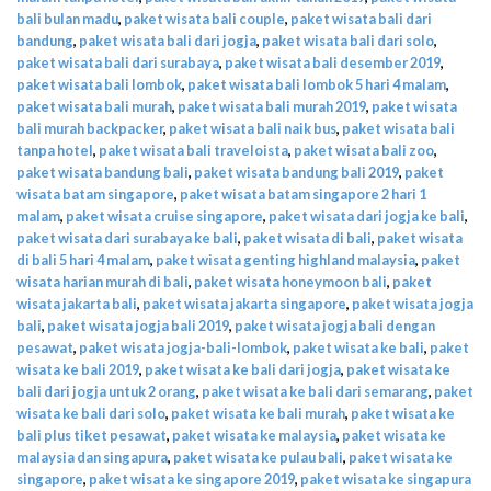
bali bulan madu
,
paket wisata bali couple
,
paket wisata bali dari
bandung
,
paket wisata bali dari jogja
,
paket wisata bali dari solo
,
paket wisata bali dari surabaya
,
paket wisata bali desember 2019
,
paket wisata bali lombok
,
paket wisata bali lombok 5 hari 4 malam
,
paket wisata bali murah
,
paket wisata bali murah 2019
,
paket wisata
bali murah backpacker
,
paket wisata bali naik bus
,
paket wisata bali
tanpa hotel
,
paket wisata bali traveloista
,
paket wisata bali zoo
,
paket wisata bandung bali
,
paket wisata bandung bali 2019
,
paket
wisata batam singapore
,
paket wisata batam singapore 2 hari 1
malam
,
paket wisata cruise singapore
,
paket wisata dari jogja ke bali
,
paket wisata dari surabaya ke bali
,
paket wisata di bali
,
paket wisata
di bali 5 hari 4 malam
,
paket wisata genting highland malaysia
,
paket
wisata harian murah di bali
,
paket wisata honeymoon bali
,
paket
wisata jakarta bali
,
paket wisata jakarta singapore
,
paket wisata jogja
bali
,
paket wisata jogja bali 2019
,
paket wisata jogja bali dengan
pesawat
,
paket wisata jogja-bali-lombok
,
paket wisata ke bali
,
paket
wisata ke bali 2019
,
paket wisata ke bali dari jogja
,
paket wisata ke
bali dari jogja untuk 2 orang
,
paket wisata ke bali dari semarang
,
paket
wisata ke bali dari solo
,
paket wisata ke bali murah
,
paket wisata ke
bali plus tiket pesawat
,
paket wisata ke malaysia
,
paket wisata ke
malaysia dan singapura
,
paket wisata ke pulau bali
,
paket wisata ke
singapore
,
paket wisata ke singapore 2019
,
paket wisata ke singapura