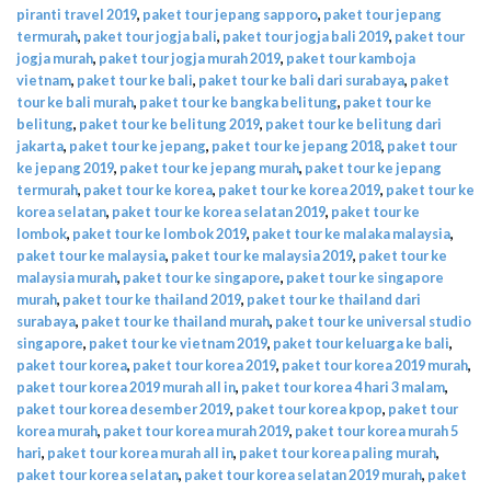
piranti travel 2019
,
paket tour jepang sapporo
,
paket tour jepang
termurah
,
paket tour jogja bali
,
paket tour jogja bali 2019
,
paket tour
jogja murah
,
paket tour jogja murah 2019
,
paket tour kamboja
vietnam
,
paket tour ke bali
,
paket tour ke bali dari surabaya
,
paket
tour ke bali murah
,
paket tour ke bangka belitung
,
paket tour ke
belitung
,
paket tour ke belitung 2019
,
paket tour ke belitung dari
jakarta
,
paket tour ke jepang
,
paket tour ke jepang 2018
,
paket tour
ke jepang 2019
,
paket tour ke jepang murah
,
paket tour ke jepang
termurah
,
paket tour ke korea
,
paket tour ke korea 2019
,
paket tour ke
korea selatan
,
paket tour ke korea selatan 2019
,
paket tour ke
lombok
,
paket tour ke lombok 2019
,
paket tour ke malaka malaysia
,
paket tour ke malaysia
,
paket tour ke malaysia 2019
,
paket tour ke
malaysia murah
,
paket tour ke singapore
,
paket tour ke singapore
murah
,
paket tour ke thailand 2019
,
paket tour ke thailand dari
surabaya
,
paket tour ke thailand murah
,
paket tour ke universal studio
singapore
,
paket tour ke vietnam 2019
,
paket tour keluarga ke bali
,
paket tour korea
,
paket tour korea 2019
,
paket tour korea 2019 murah
,
paket tour korea 2019 murah all in
,
paket tour korea 4 hari 3 malam
,
paket tour korea desember 2019
,
paket tour korea kpop
,
paket tour
korea murah
,
paket tour korea murah 2019
,
paket tour korea murah 5
hari
,
paket tour korea murah all in
,
paket tour korea paling murah
,
paket tour korea selatan
,
paket tour korea selatan 2019 murah
,
paket