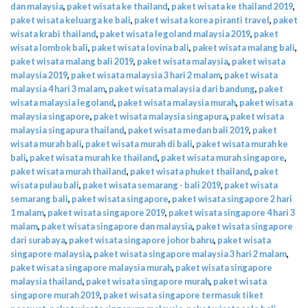
dan malaysia
,
paket wisata ke thailand
,
paket wisata ke thailand 2019
,
paket wisata keluarga ke bali
,
paket wisata korea piranti travel
,
paket
wisata krabi thailand
,
paket wisata legoland malaysia 2019
,
paket
wisata lombok bali
,
paket wisata lovina bali
,
paket wisata malang bali
,
paket wisata malang bali 2019
,
paket wisata malaysia
,
paket wisata
malaysia 2019
,
paket wisata malaysia 3 hari 2 malam
,
paket wisata
malaysia 4 hari 3 malam
,
paket wisata malaysia dari bandung
,
paket
wisata malaysia legoland
,
paket wisata malaysia murah
,
paket wisata
malaysia singapore
,
paket wisata malaysia singapura
,
paket wisata
malaysia singapura thailand
,
paket wisata medan bali 2019
,
paket
wisata murah bali
,
paket wisata murah di bali
,
paket wisata murah ke
bali
,
paket wisata murah ke thailand
,
paket wisata murah singapore
,
paket wisata murah thailand
,
paket wisata phuket thailand
,
paket
wisata pulau bali
,
paket wisata semarang - bali 2019
,
paket wisata
semarang bali
,
paket wisata singapore
,
paket wisata singapore 2 hari
1 malam
,
paket wisata singapore 2019
,
paket wisata singapore 4 hari 3
malam
,
paket wisata singapore dan malaysia
,
paket wisata singapore
dari surabaya
,
paket wisata singapore johor bahru
,
paket wisata
singapore malaysia
,
paket wisata singapore malaysia 3 hari 2 malam
,
paket wisata singapore malaysia murah
,
paket wisata singapore
malaysia thailand
,
paket wisata singapore murah
,
paket wisata
singapore murah 2019
,
paket wisata singapore termasuk tiket