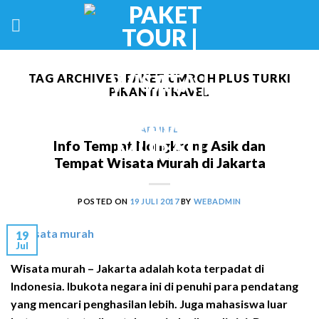
Skip
to
content
TAG ARCHIVES:
PAKET UMROH PLUS TURKI
PIRANTI TRAVEL
ARTIKEL
Info Tempat Nongkrong Asik dan
Tempat Wisata Murah di Jakarta
POSTED ON
19 JULI 2017
BY
WEBADMIN
19
Jul
Wisata murah – Jakarta adalah kota terpadat di
Indonesia. Ibukota negara ini di penuhi para pendatang
yang mencari penghasilan lebih. Juga mahasiswa luar