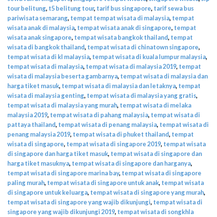
tour belitung
,
t5 belitung tour
,
tarif bus singapore
,
tarif sewa bus
pariwisata semarang
,
tempat tempat wisata di malaysia
,
tempat
wisata anak di malaysia
,
tempat wisata anak di singapore
,
tempat
wisata anak singapore
,
tempat wisata bangkok thailand
,
tempat
wisata di bangkok thailand
,
tempat wisata di chinatown singapore
,
tempat wisata di kl malaysia
,
tempat wisata di kuala lumpur malaysia
,
tempat wisata di malaysia
,
tempat wisata di malaysia 2019
,
tempat
wisata di malaysia beserta gambarnya
,
tempat wisata di malaysia dan
harga tiket masuk
,
tempat wisata di malaysia dan letaknya
,
tempat
wisata di malaysia genting
,
tempat wisata di malaysia yang gratis
,
tempat wisata di malaysia yang murah
,
tempat wisata di melaka
malaysia 2019
,
tempat wisata di pahang malaysia
,
tempat wisata di
pattaya thailand
,
tempat wisata di penang malaysia
,
tempat wisata di
penang malaysia 2019
,
tempat wisata di phuket thailand
,
tempat
wisata di singapore
,
tempat wisata di singapore 2019
,
tempat wisata
di singapore dan harga tiket masuk
,
tempat wisata di singapore dan
harga tiket masuknya
,
tempat wisata di singapore dan harganya
,
tempat wisata di singapore marina bay
,
tempat wisata di singapore
paling murah
,
tempat wisata di singapore untuk anak
,
tempat wisata
di singapore untuk keluarga
,
tempat wisata di singapore yang murah
,
tempat wisata di singapore yang wajib dikunjungi
,
tempat wisata di
singapore yang wajib dikunjungi 2019
,
tempat wisata di songkhla