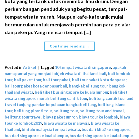
kota yang tertarik untuk menimba ilmu di sini. Dengan
perkembangan penduduk yang begitu pesat, tempat-
tempat wisata murah. Maupun kafe-kafe unik mulai
bermunculan untuk menjawab permintaan para pelajar
dan pekerja. Yang mencari tempat […]
Continue reading
→
Posted in
Artikel
|
Tagged
10 tempat wisata di singapore
,
apakah
nama pantai yang menjadi objek wisata di thailand
,
bali
,
bali lombok
tour
,
bali paket tour
,
bali tour paket
,
bali tour paket kota denpasar
,
bali tour paket kota denpasar bali
,
bangka belitung tour
,
bangkok
thailand wisata
,
beli tiket bus singapore ke kuala lumpur
,
beli tiket
wisata singapore murah
,
belitung cantik tour
,
belitung cantik tour and
travel tanjung pandan kepulauan bangka belitung
,
belitung island
tour
,
belitung piranti tour
,
belitung tour
,
belitung tour and travel
,
belitung tour travel
,
biaya paket umroh
,
biaya tour ke lombok
,
biaya
tour ke lombok 2019
,
biaya wisata ke malaysia
,
biaya wisata ke
thailand
,
bintulu malaysia tempat wisata
,
bus dari klia2 ke singapore
,
bus dari singapore ke kuala lumpur
,
bus dari singapore ke kuala lumpur