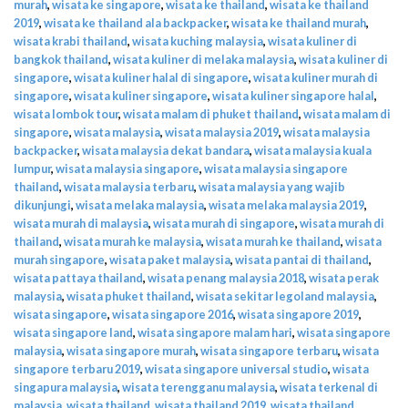
murah
,
wisata ke singapore
,
wisata ke thailand
,
wisata ke thailand
2019
,
wisata ke thailand ala backpacker
,
wisata ke thailand murah
,
wisata krabi thailand
,
wisata kuching malaysia
,
wisata kuliner di
bangkok thailand
,
wisata kuliner di melaka malaysia
,
wisata kuliner di
singapore
,
wisata kuliner halal di singapore
,
wisata kuliner murah di
singapore
,
wisata kuliner singapore
,
wisata kuliner singapore halal
,
wisata lombok tour
,
wisata malam di phuket thailand
,
wisata malam di
singapore
,
wisata malaysia
,
wisata malaysia 2019
,
wisata malaysia
backpacker
,
wisata malaysia dekat bandara
,
wisata malaysia kuala
lumpur
,
wisata malaysia singapore
,
wisata malaysia singapore
thailand
,
wisata malaysia terbaru
,
wisata malaysia yang wajib
dikunjungi
,
wisata melaka malaysia
,
wisata melaka malaysia 2019
,
wisata murah di malaysia
,
wisata murah di singapore
,
wisata murah di
thailand
,
wisata murah ke malaysia
,
wisata murah ke thailand
,
wisata
murah singapore
,
wisata paket malaysia
,
wisata pantai di thailand
,
wisata pattaya thailand
,
wisata penang malaysia 2018
,
wisata perak
malaysia
,
wisata phuket thailand
,
wisata sekitar legoland malaysia
,
wisata singapore
,
wisata singapore 2016
,
wisata singapore 2019
,
wisata singapore land
,
wisata singapore malam hari
,
wisata singapore
malaysia
,
wisata singapore murah
,
wisata singapore terbaru
,
wisata
singapore terbaru 2019
,
wisata singapore universal studio
,
wisata
singapura malaysia
,
wisata terengganu malaysia
,
wisata terkenal di
malaysia
,
wisata thailand
,
wisata thailand 2019
,
wisata thailand