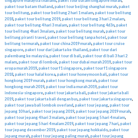
singapore malaysia thailand
,
paket tour batam singapore murah
,
paket tour batam thailand
,
paket tour beijing shanghai murah
,
paket
tour belitung
,
paket tour belitung 2 hari 1 malam
,
paket tour belitung
2018
,
paket tour belitung 2019
,
paket tour belitung 3 hari 2 malam
,
paket tour belitung 4 hari 3 malam
,
paket tour belitung 4d3n
,
paket
tour belitung 4hari 3malam
,
paket tour belitung murah
,
paket tour
belitung piranti travel
,
paket tour belitung tanpa hotel
,
paket tour
belitung termurah
,
paket tour china 2019 murah
,
paket tour cruise
singapore
,
paket tour dari jakarta ke thailand
,
paket tour dari
palembang ke malaysia
,
paket tour di bali
,
paket tour di bali 3 hari 2
malam
,
paket tour di lombok
,
paket tour dubai murah 2019
,
paket tour
eropa murah 2019
,
paket tour f1 singapore
,
paket tour f1 singapore
2018
,
paket tour halal korea
,
paket tour honeymoon bali
,
paket tour
hongkong 2019 murah
,
paket tour hongkong murah
,
paket tour
hongkong murah 2019
,
paket tour india murah 2019
,
paket tour
indonesia-singapore
,
paket tour jakarta bali
,
paket tour jakarta bali
2019
,
paket tour jakarta bali dengan bus
,
paket tour jakarta singapore
,
paket tour jawa bali lombok overland
,
paket tour jepang
,
paket tour
jepang 10 hari
,
paket tour jepang 2019
,
paket tour jepang 2019 murah
,
paket tour jepang 4 hari 3 malam
,
paket tour jepang 5 hari 4 malam
,
paket tour jepang 5 hari 4 malam 2019
,
paket tour jepang 7 hari
,
paket
tour jepang desember 2019
,
paket tour jepang hokkaido
,
paket tour
jepang murah
,
paket tour jepang paling murah
,
paket tour jepang