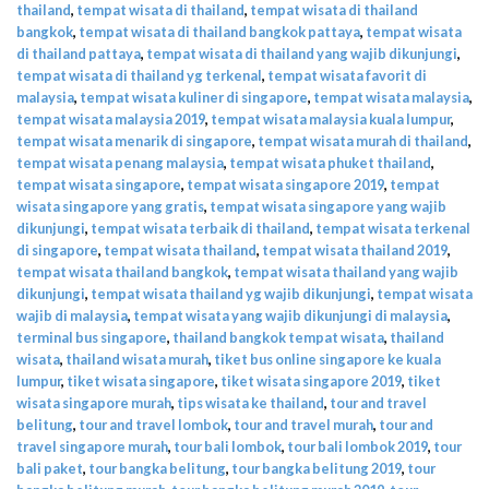
thailand
,
tempat wisata di thailand
,
tempat wisata di thailand
bangkok
,
tempat wisata di thailand bangkok pattaya
,
tempat wisata
di thailand pattaya
,
tempat wisata di thailand yang wajib dikunjungi
,
tempat wisata di thailand yg terkenal
,
tempat wisata favorit di
malaysia
,
tempat wisata kuliner di singapore
,
tempat wisata malaysia
,
tempat wisata malaysia 2019
,
tempat wisata malaysia kuala lumpur
,
tempat wisata menarik di singapore
,
tempat wisata murah di thailand
,
tempat wisata penang malaysia
,
tempat wisata phuket thailand
,
tempat wisata singapore
,
tempat wisata singapore 2019
,
tempat
wisata singapore yang gratis
,
tempat wisata singapore yang wajib
dikunjungi
,
tempat wisata terbaik di thailand
,
tempat wisata terkenal
di singapore
,
tempat wisata thailand
,
tempat wisata thailand 2019
,
tempat wisata thailand bangkok
,
tempat wisata thailand yang wajib
dikunjungi
,
tempat wisata thailand yg wajib dikunjungi
,
tempat wisata
wajib di malaysia
,
tempat wisata yang wajib dikunjungi di malaysia
,
terminal bus singapore
,
thailand bangkok tempat wisata
,
thailand
wisata
,
thailand wisata murah
,
tiket bus online singapore ke kuala
lumpur
,
tiket wisata singapore
,
tiket wisata singapore 2019
,
tiket
wisata singapore murah
,
tips wisata ke thailand
,
tour and travel
belitung
,
tour and travel lombok
,
tour and travel murah
,
tour and
travel singapore murah
,
tour bali lombok
,
tour bali lombok 2019
,
tour
bali paket
,
tour bangka belitung
,
tour bangka belitung 2019
,
tour