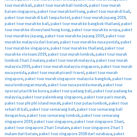
tour murah bali
,
paket tour murah bali lombok
,
paket tour murah
batam singapore
,
paket tour murah belitung
,
paket tour murah di bali
,
paket tour murah di bali tanpa hotel
,
paket tour murah jepang 2019
,
paket tour murah ke bali
,
paket tour murah ke bangkok thailand
,
paket
tour murah ke disneyland hong kong
,
paket tour murah ke eropa
,
paket
tour murah ke jepang
,
paket tour murah ke jepang 2019
,
paket tour
murah ke malaysia dari batam
,
paket tour murah ke nusa penida
,
paket
tour murah ke singapore
,
paket tour murah ke thailand
,
paket tour
murah ke vietnam 2019
,
paket tour murah lombok
,
paket tour murah
lombok 3 hari 2 malam
,
paket tour murah malaysia
,
paket tour murah
malaysia 2019
,
paket tour murah malaysia singapore
,
paket tour murah
nusa penida
,
paket tour murah piranti travel
,
paket tour murah
singapore
,
paket tour murah singapore-malaysia-bangkok
,
paket tour
nusa lembongan murah
,
paket tour nusa penida murah
,
paket tour
operasi plastik ke korea
,
paket tour padang bali
,
paket tour padang ke
malaysia
,
paket tour palembang singapore
,
paket tour paris murah
,
paket tour phi phi island murah
,
paket tour pulau lombok
,
paket tour
sehari di bali
,
paket tour semarang bali
,
paket tour semarang bali
dengan bus
,
paket tour semarang lombok
,
paket tour semarang
singapore 2019
,
paket tour singapore
,
paket tour singapore 1 hari
,
paket tour singapore 2 hari 1 malam
,
paket tour singapore 2 hari 1
malam dari batam
,
paket tour singapore 2018 dari surabaya
,
paket