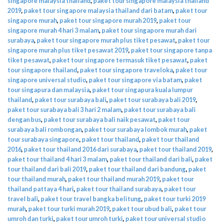
singapore malaysia thailand
,
paket tour singapore malaysia thailand
2019
,
paket tour singapore malaysia thailand dari batam
,
paket tour
singapore murah
,
paket tour singapore murah 2019
,
paket tour
singapore murah 4 hari 3 malam
,
paket tour singapore murah dari
surabaya
,
paket tour singapore murah plus tiket pesawat
,
paket tour
singapore murah plus tiket pesawat 2019
,
paket tour singapore tanpa
tiket pesawat
,
paket tour singapore termasuk tiket pesawat
,
paket
tour singapore thailand
,
paket tour singapore traveloka
,
paket tour
singapore universal studio
,
paket tour singapore via batam
,
paket
tour singapura dan malaysia
,
paket tour singapura kuala lumpur
thailand
,
paket tour surabaya bali
,
paket tour surabaya bali 2019
,
paket tour surabaya bali 3 hari 2 malam
,
paket tour surabaya bali
dengan bus
,
paket tour surabaya bali naik pesawat
,
paket tour
surabaya bali rombongan
,
paket tour surabaya lombok murah
,
paket
tour surabaya singapore
,
paket tour thailand
,
paket tour thailand
2016
,
paket tour thailand 2016 dari surabaya
,
paket tour thailand 2019
,
paket tour thailand 4 hari 3 malam
,
paket tour thailand dari bali
,
paket
tour thailand dari bali 2019
,
paket tour thailand dari bandung
,
paket
tour thailand murah
,
paket tour thailand murah 2019
,
paket tour
thailand pattaya 4 hari
,
paket tour thailand surabaya
,
paket tour
travel bali
,
paket tour travel bangka belitung
,
paket tour turki 2019
murah
,
paket tour turki murah 2019
,
paket tour ubud bali
,
paket tour
umroh dan turki
,
paket tour umroh turki
,
paket tour universal studio