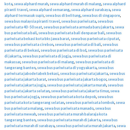
kota
,
sewa alphard murah
,
sewa alphard murah di malang
,
sewa alphard
piranti travel
,
sewa alphard semarang
,
sewa alphard surabaya
,
sewa
alphard termasuk supir
,
sewa bus di belitung
,
sewa bus di singapore
,
sewa bus malaysia piranti travel
,
sewa bus pariwisata
,
sewa bus
pariwisata 40 -50 seat
,
sewa bus pariwisata armada baru jakarta
,
sewa
bus pariwisata bali
,
sewa bus pariwisata bali denpasar bali
,
sewa bus
pariwisata bekasi kota bks jawa barat
,
sewa bus pariwisata ciputat
,
sewa bus pariwisata cirebon
,
sewa bus pariwisata di bali
,
sewa bus
pariwisata di bekasi
,
sewa bus pariwisata di bsd
,
sewa bus pariwisata
di jakarta
,
sewa bus pariwisata di jogja
,
sewa bus pariwisata di
makassar
,
sewa bus pariwisata di malang
,
sewa bus pariwisata di
tangerang banten
,
sewa bus pariwisata di yogyakarta
,
sewa bus
pariwisata jabodetabek bekasi
,
sewa bus pariwisata jakarta
,
sewa bus
pariwisata jakarta barat
,
sewa bus pariwisata jakarta bogor
,
sewa bus
pariwisata jakarta jogja
,
sewa bus pariwisata jakarta murah
,
sewa bus
pariwisata jakarta selatan
,
sewa bus pariwisata jakarta timur
,
sewa
bus pariwisata jogja
,
sewa bus pariwisata kota depok
,
sewa bus
pariwisata kota tangerang selatan
,
sewa bus pariwisata lombok
,
sewa
bus pariwisata malang
,
sewa bus pariwisata manado
,
sewa bus
pariwisata mewah
,
sewa bus pariwisata murah balaraja kota
tangerang banten
,
sewa bus pariwisata murah di jakarta
,
sewa bus
pariwisata murah di surabaya
,
sewa bus pariwisata murah jakarta
,
sewa