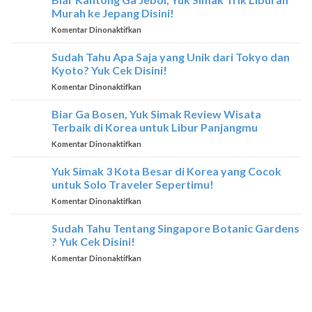
Wisata
Di
Murah ke Jepang Disini!
Terbaik
Thailand
pada
Komentar Dinonaktifkan
yang
Biar
Hanya
Kantong
Sudah Tahu Apa Saja yang Unik dari Tokyo dan
Dimiliki
Ga
Oleh
Kyoto? Yuk Cek Disini!
Jebol,
Thailand
pada
Komentar Dinonaktifkan
Yuk
Sudah
Simak
Tahu
Biar Ga Bosen, Yuk Simak Review Wisata
Trik
Apa
Liburan
Terbaik di Korea untuk Libur Panjangmu
Saja
Murah
pada
Komentar Dinonaktifkan
yang
ke
Biar
Unik
Jepang
Ga
Yuk Simak 3 Kota Besar di Korea yang Cocok
dari
Disini!
Bosen,
Tokyo
untuk Solo Traveler Sepertimu!
Yuk
dan
pada
Komentar Dinonaktifkan
Simak
Kyoto?
Yuk
Review
Yuk
Simak
Sudah Tahu Tentang Singapore Botanic Gardens
Wisata
Cek
3
Terbaik
? Yuk Cek Disini!
Disini!
Kota
di
pada
Komentar Dinonaktifkan
Besar
Korea
Sudah
di
untuk
Tahu
Korea
Libur
Tentang
yang
Panjangmu
Singapore
Cocok