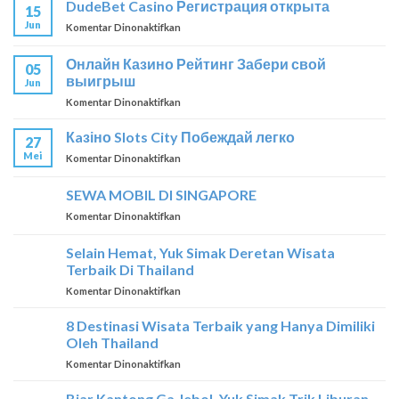
DudeBet Casino Регистрация открыта
15
–
Jun
pada
Komentar Dinonaktifkan
Ставка
DudeBet
–
Casino
победа
Онлайн Казино Рейтинг Забери свой
05
Регистрация
выигрыш
Jun
открыта
pada
Komentar Dinonaktifkan
Онлайн
Казино
Кaзіно Slots City Побеждай легко
27
Рейтинг
Mei
pada
Komentar Dinonaktifkan
Забери
Кaзіно
свой
Slots
SEWA MOBIL DI SINGAPORE
выигрыш
City
pada
Komentar Dinonaktifkan
Побеждай
SEWA
легко
MOBIL
Selain Hemat, Yuk Simak Deretan Wisata
DI
Terbaik Di Thailand
SINGAPORE
pada
Komentar Dinonaktifkan
Selain
Hemat,
8 Destinasi Wisata Terbaik yang Hanya Dimiliki
Yuk
Oleh Thailand
Simak
pada
Komentar Dinonaktifkan
Deretan
8
Wisata
Destinasi
Biar Kantong Ga Jebol, Yuk Simak Trik Liburan
Terbaik