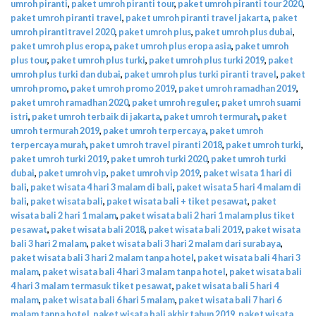
umroh piranti
,
paket umroh piranti tour
,
paket umroh piranti tour 2020
,
paket umroh piranti travel
,
paket umroh piranti travel jakarta
,
paket
umroh pirantitravel 2020
,
paket umroh plus
,
paket umroh plus dubai
,
paket umroh plus eropa
,
paket umroh plus eropa asia
,
paket umroh
plus tour
,
paket umroh plus turki
,
paket umroh plus turki 2019
,
paket
umroh plus turki dan dubai
,
paket umroh plus turki piranti travel
,
paket
umroh promo
,
paket umroh promo 2019
,
paket umroh ramadhan 2019
,
paket umroh ramadhan 2020
,
paket umroh reguler
,
paket umroh suami
istri
,
paket umroh terbaik di jakarta
,
paket umroh termurah
,
paket
umroh termurah 2019
,
paket umroh terpercaya
,
paket umroh
terpercaya murah
,
paket umroh travel piranti 2018
,
paket umroh turki
,
paket umroh turki 2019
,
paket umroh turki 2020
,
paket umroh turki
dubai
,
paket umroh vip
,
paket umroh vip 2019
,
paket wisata 1 hari di
bali
,
paket wisata 4 hari 3 malam di bali
,
paket wisata 5 hari 4 malam di
bali
,
paket wisata bali
,
paket wisata bali + tiket pesawat
,
paket
wisata bali 2 hari 1 malam
,
paket wisata bali 2 hari 1 malam plus tiket
pesawat
,
paket wisata bali 2018
,
paket wisata bali 2019
,
paket wisata
bali 3 hari 2 malam
,
paket wisata bali 3 hari 2 malam dari surabaya
,
paket wisata bali 3 hari 2 malam tanpa hotel
,
paket wisata bali 4 hari 3
malam
,
paket wisata bali 4 hari 3 malam tanpa hotel
,
paket wisata bali
4 hari 3 malam termasuk tiket pesawat
,
paket wisata bali 5 hari 4
malam
,
paket wisata bali 6 hari 5 malam
,
paket wisata bali 7 hari 6
malam tanpa hotel
,
paket wisata bali akhir tahun 2019
,
paket wisata