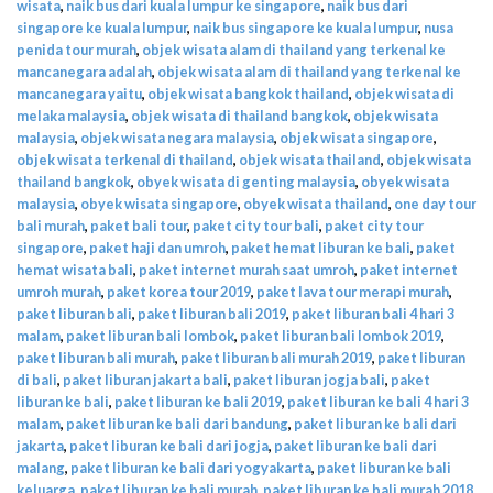
wisata
,
naik bus dari kuala lumpur ke singapore
,
naik bus dari
singapore ke kuala lumpur
,
naik bus singapore ke kuala lumpur
,
nusa
penida tour murah
,
objek wisata alam di thailand yang terkenal ke
mancanegara adalah
,
objek wisata alam di thailand yang terkenal ke
mancanegara yaitu
,
objek wisata bangkok thailand
,
objek wisata di
melaka malaysia
,
objek wisata di thailand bangkok
,
objek wisata
malaysia
,
objek wisata negara malaysia
,
objek wisata singapore
,
objek wisata terkenal di thailand
,
objek wisata thailand
,
objek wisata
thailand bangkok
,
obyek wisata di genting malaysia
,
obyek wisata
malaysia
,
obyek wisata singapore
,
obyek wisata thailand
,
one day tour
bali murah
,
paket bali tour
,
paket city tour bali
,
paket city tour
singapore
,
paket haji dan umroh
,
paket hemat liburan ke bali
,
paket
hemat wisata bali
,
paket internet murah saat umroh
,
paket internet
umroh murah
,
paket korea tour 2019
,
paket lava tour merapi murah
,
paket liburan bali
,
paket liburan bali 2019
,
paket liburan bali 4 hari 3
malam
,
paket liburan bali lombok
,
paket liburan bali lombok 2019
,
paket liburan bali murah
,
paket liburan bali murah 2019
,
paket liburan
di bali
,
paket liburan jakarta bali
,
paket liburan jogja bali
,
paket
liburan ke bali
,
paket liburan ke bali 2019
,
paket liburan ke bali 4 hari 3
malam
,
paket liburan ke bali dari bandung
,
paket liburan ke bali dari
jakarta
,
paket liburan ke bali dari jogja
,
paket liburan ke bali dari
malang
,
paket liburan ke bali dari yogyakarta
,
paket liburan ke bali
keluarga
,
paket liburan ke bali murah
,
paket liburan ke bali murah 2018
,