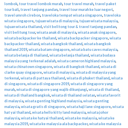
lombok
,
tour travel lombok murah
,
tour travel murah
,
travel paket
tour bali
,
travel tanjung pandan
,
travel tour murah ke luar negeri
,
travel umroh cirebon
,
traveloka tempat wisata singapore
,
traveloka
wisata singapore
,
tujuan wisata di malaysia
,
tujuan wisata malaysia
,
tujuan wisata thailand
,
visit belitong tour & travel tanjung pandan
,
visit belitung tour
,
wisata anak di malaysia
,
wisata anak singapore
,
wisata backpacker ke thailand
,
wisata backpacker singapore
,
wisata
backpacker thailand
,
wisata bangkok thailand
,
wisata bangkok
thailand 2019
,
wisata batam singapore
,
wisata batu caves malaysia
,
wisata belanja di thailand
,
wisata belanja thailand
,
wisata budaya
malaysia yang terkenal adalah
,
wisata cameron highland malaysia
,
wisata chinatown singapore
,
wisata di bangkok thailand
,
wisata di
clarke quay singapore
,
wisata di malaysia
,
wisata di malaysia yang
terkenal
,
wisata di pattaya thailand
,
wisata di phuket thailand
,
wisata
di singapore
,
wisata di singapore 2019
,
wisata di singapore yang
murah
,
wisata di singapore yang wajib dikunjungi
,
wisata di thailand
,
wisata di thailand bangkok
,
wisata di thailand selatan
,
wisata favorit
di malaysia
,
wisata genting highland malaysia
,
wisata genting
malaysia
,
wisata gratis di singapore
,
wisata haji lane singapore
,
wisata
hat yai thailand
,
wisata hello kitty land malaysia
,
wisata johor
malaysia
,
wisata ke hatyai thailand
,
wisata ke malaysia
,
wisata ke
malaysia 2019
,
wisata ke malaysia ala backpacker
,
wisata ke malaysia