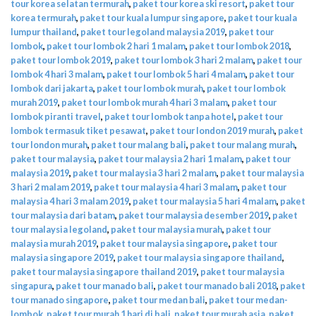
tour korea selatan termurah
,
paket tour korea ski resort
,
paket tour
korea termurah
,
paket tour kuala lumpur singapore
,
paket tour kuala
lumpur thailand
,
paket tour legoland malaysia 2019
,
paket tour
lombok
,
paket tour lombok 2 hari 1 malam
,
paket tour lombok 2018
,
paket tour lombok 2019
,
paket tour lombok 3 hari 2 malam
,
paket tour
lombok 4 hari 3 malam
,
paket tour lombok 5 hari 4 malam
,
paket tour
lombok dari jakarta
,
paket tour lombok murah
,
paket tour lombok
murah 2019
,
paket tour lombok murah 4 hari 3 malam
,
paket tour
lombok piranti travel
,
paket tour lombok tanpa hotel
,
paket tour
lombok termasuk tiket pesawat
,
paket tour london 2019 murah
,
paket
tour london murah
,
paket tour malang bali
,
paket tour malang murah
,
paket tour malaysia
,
paket tour malaysia 2 hari 1 malam
,
paket tour
malaysia 2019
,
paket tour malaysia 3 hari 2 malam
,
paket tour malaysia
3 hari 2 malam 2019
,
paket tour malaysia 4 hari 3 malam
,
paket tour
malaysia 4 hari 3 malam 2019
,
paket tour malaysia 5 hari 4 malam
,
paket
tour malaysia dari batam
,
paket tour malaysia desember 2019
,
paket
tour malaysia legoland
,
paket tour malaysia murah
,
paket tour
malaysia murah 2019
,
paket tour malaysia singapore
,
paket tour
malaysia singapore 2019
,
paket tour malaysia singapore thailand
,
paket tour malaysia singapore thailand 2019
,
paket tour malaysia
singapura
,
paket tour manado bali
,
paket tour manado bali 2018
,
paket
tour manado singapore
,
paket tour medan bali
,
paket tour medan-
lombok
,
paket tour murah 1 hari di bali
,
paket tour murah asia
,
paket