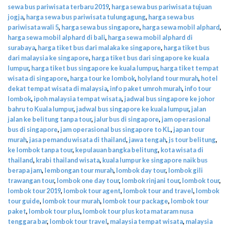
sewa bus pariwisata terbaru 2019
,
harga sewa bus pariwisata tujuan
jogja
,
harga sewa bus pariwisata tulungagung
,
harga sewa bus
pariwisata wali 5
,
harga sewa bus singapore
,
harga sewa mobil alphard
,
harga sewa mobil alphard di bali
,
harga sewa mobil alphard di
surabaya
,
harga tiket bus dari malaka ke singapore
,
harga tiket bus
dari malaysia ke singapore
,
harga tiket bus dari singapore ke kuala
lumpur
,
harga tiket bus singapore ke kuala lumpur
,
harga tiket tempat
wisata di singapore
,
harga tour ke lombok
,
holyland tour murah
,
hotel
dekat tempat wisata di malaysia
,
info paket umroh murah
,
info tour
lombok
,
ipoh malaysia tempat wisata
,
jadwal bus singapore ke johor
bahru to Kuala lumpur
,
jadwal bus singapore ke kuala lumpur
,
jalan
jalan ke belitung tanpa tour
,
jalur bus di singapore
,
jam operasional
bus di singapore
,
jam operasional bus singapore to KL
,
japan tour
murah
,
jasa pemandu wisata di thailand
,
jawa tengah
,
js tour belitung
,
ke lombok tanpa tour
,
kepulauan bangka belitung
,
kota wisata di
thailand
,
krabi thailand wisata
,
kuala lumpur ke singapore naik bus
berapa jam
,
lembongan tour murah
,
lombok day tour
,
lombok gili
trawangan tour
,
lombok one day tour
,
lombok rinjani tour
,
lombok tour
,
lombok tour 2019
,
lombok tour agent
,
lombok tour and travel
,
lombok
tour guide
,
lombok tour murah
,
lombok tour package
,
lombok tour
paket
,
lombok tour plus
,
lombok tour plus kota mataram nusa
tenggara bar
,
lombok tour travel
,
malaysia tempat wisata
,
malaysia