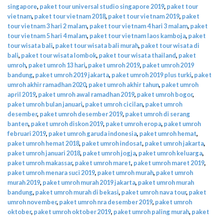
singapore
,
paket tour universal studio singapore 2019
,
paket tour
vietnam
,
paket tour vietnam 2018
,
paket tour vietnam 2019
,
paket
tour vietnam 3 hari 2 malam
,
paket tour vietnam 4 hari 3 malam
,
paket
tour vietnam 5 hari 4 malam
,
paket tour vietnam laos kamboja
,
paket
tour wisata bali
,
paket tour wisata bali murah
,
paket tour wisata di
bali
,
paket tour wisata lombok
,
paket tour wisata thailand
,
paket
umroh
,
paket umroh 13 hari
,
paket umroh 2019
,
paket umroh 2019
bandung
,
paket umroh 2019 jakarta
,
paket umroh 2019 plus turki
,
paket
umroh akhir ramadhan 2020
,
paket umroh akhir tahun
,
paket umroh
april 2019
,
paket umroh awal ramadhan 2019
,
paket umroh bogor
,
paket umroh bulan januari
,
paket umroh cicilan
,
paket umroh
desember
,
paket umroh desember 2019
,
paket umroh di serang
banten
,
paket umroh diskon 2019
,
paket umroh eropa
,
paket umroh
februari 2019
,
paket umroh garuda indonesia
,
paket umroh hemat
,
paket umroh hemat 2018
,
paket umroh indosat
,
paket umroh jakarta
,
paket umroh januari 2018
,
paket umroh jogja
,
paket umroh keluarga
,
paket umroh makassar
,
paket umroh maret
,
paket umroh maret 2019
,
paket umroh menara suci 2019
,
paket umroh murah
,
paket umroh
murah 2019
,
paket umroh murah 2019 jakarta
,
paket umroh murah
bandung
,
paket umroh murah di bekasi
,
paket umroh nava tour
,
paket
umroh november
,
paket umroh nra desember 2019
,
paket umroh
oktober
,
paket umroh oktober 2019
,
paket umroh paling murah
,
paket