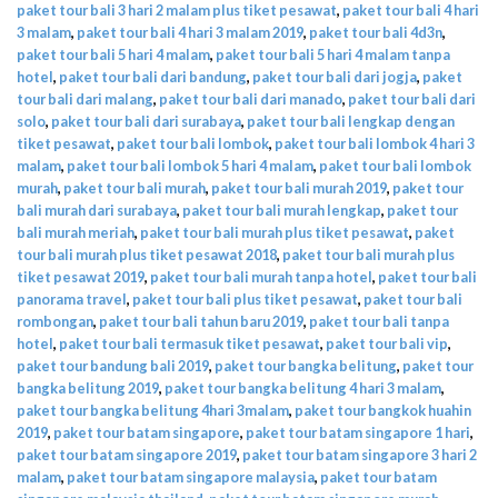
paket tour bali 3 hari 2 malam plus tiket pesawat
,
paket tour bali 4 hari
3 malam
,
paket tour bali 4 hari 3 malam 2019
,
paket tour bali 4d3n
,
paket tour bali 5 hari 4 malam
,
paket tour bali 5 hari 4 malam tanpa
hotel
,
paket tour bali dari bandung
,
paket tour bali dari jogja
,
paket
tour bali dari malang
,
paket tour bali dari manado
,
paket tour bali dari
solo
,
paket tour bali dari surabaya
,
paket tour bali lengkap dengan
tiket pesawat
,
paket tour bali lombok
,
paket tour bali lombok 4 hari 3
malam
,
paket tour bali lombok 5 hari 4 malam
,
paket tour bali lombok
murah
,
paket tour bali murah
,
paket tour bali murah 2019
,
paket tour
bali murah dari surabaya
,
paket tour bali murah lengkap
,
paket tour
bali murah meriah
,
paket tour bali murah plus tiket pesawat
,
paket
tour bali murah plus tiket pesawat 2018
,
paket tour bali murah plus
tiket pesawat 2019
,
paket tour bali murah tanpa hotel
,
paket tour bali
panorama travel
,
paket tour bali plus tiket pesawat
,
paket tour bali
rombongan
,
paket tour bali tahun baru 2019
,
paket tour bali tanpa
hotel
,
paket tour bali termasuk tiket pesawat
,
paket tour bali vip
,
paket tour bandung bali 2019
,
paket tour bangka belitung
,
paket tour
bangka belitung 2019
,
paket tour bangka belitung 4 hari 3 malam
,
paket tour bangka belitung 4hari 3malam
,
paket tour bangkok huahin
2019
,
paket tour batam singapore
,
paket tour batam singapore 1 hari
,
paket tour batam singapore 2019
,
paket tour batam singapore 3 hari 2
malam
,
paket tour batam singapore malaysia
,
paket tour batam