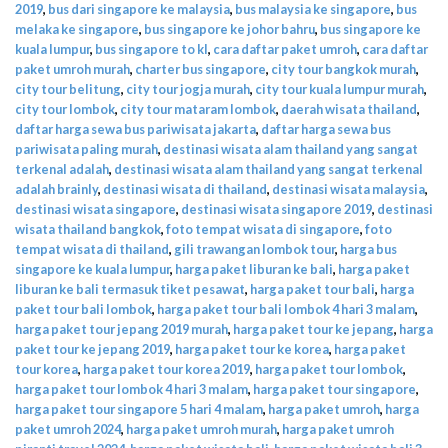
2019
,
bus dari singapore ke malaysia
,
bus malaysia ke singapore
,
bus
melaka ke singapore
,
bus singapore ke johor bahru
,
bus singapore ke
kuala lumpur
,
bus singapore to kl
,
cara daftar paket umroh
,
cara daftar
paket umroh murah
,
charter bus singapore
,
city tour bangkok murah
,
city tour belitung
,
city tour jogja murah
,
city tour kuala lumpur murah
,
city tour lombok
,
city tour mataram lombok
,
daerah wisata thailand
,
daftar harga sewa bus pariwisata jakarta
,
daftar harga sewa bus
pariwisata paling murah
,
destinasi wisata alam thailand yang sangat
terkenal adalah
,
destinasi wisata alam thailand yang sangat terkenal
adalah brainly
,
destinasi wisata di thailand
,
destinasi wisata malaysia
,
destinasi wisata singapore
,
destinasi wisata singapore 2019
,
destinasi
wisata thailand bangkok
,
foto tempat wisata di singapore
,
foto
tempat wisata di thailand
,
gili trawangan lombok tour
,
harga bus
singapore ke kuala lumpur
,
harga paket liburan ke bali
,
harga paket
liburan ke bali termasuk tiket pesawat
,
harga paket tour bali
,
harga
paket tour bali lombok
,
harga paket tour bali lombok 4 hari 3 malam
,
harga paket tour jepang 2019 murah
,
harga paket tour ke jepang
,
harga
paket tour ke jepang 2019
,
harga paket tour ke korea
,
harga paket
tour korea
,
harga paket tour korea 2019
,
harga paket tour lombok
,
harga paket tour lombok 4 hari 3 malam
,
harga paket tour singapore
,
harga paket tour singapore 5 hari 4 malam
,
harga paket umroh
,
harga
paket umroh 2024
,
harga paket umroh murah
,
harga paket umroh