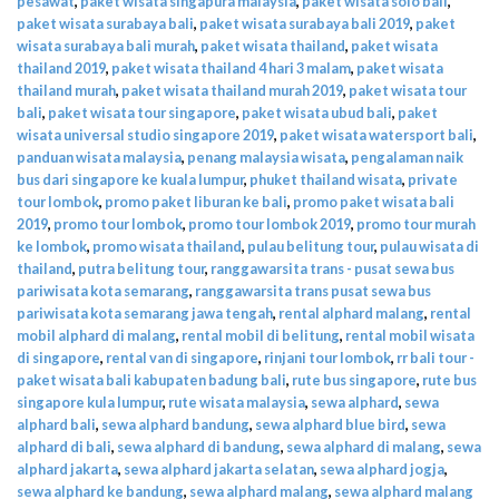
pesawat
,
paket wisata singapura malaysia
,
paket wisata solo bali
,
paket wisata surabaya bali
,
paket wisata surabaya bali 2019
,
paket
wisata surabaya bali murah
,
paket wisata thailand
,
paket wisata
thailand 2019
,
paket wisata thailand 4 hari 3 malam
,
paket wisata
thailand murah
,
paket wisata thailand murah 2019
,
paket wisata tour
bali
,
paket wisata tour singapore
,
paket wisata ubud bali
,
paket
wisata universal studio singapore 2019
,
paket wisata watersport bali
,
panduan wisata malaysia
,
penang malaysia wisata
,
pengalaman naik
bus dari singapore ke kuala lumpur
,
phuket thailand wisata
,
private
tour lombok
,
promo paket liburan ke bali
,
promo paket wisata bali
2019
,
promo tour lombok
,
promo tour lombok 2019
,
promo tour murah
ke lombok
,
promo wisata thailand
,
pulau belitung tour
,
pulau wisata di
thailand
,
putra belitung tour
,
ranggawarsita trans - pusat sewa bus
pariwisata kota semarang
,
ranggawarsita trans pusat sewa bus
pariwisata kota semarang jawa tengah
,
rental alphard malang
,
rental
mobil alphard di malang
,
rental mobil di belitung
,
rental mobil wisata
di singapore
,
rental van di singapore
,
rinjani tour lombok
,
rr bali tour -
paket wisata bali kabupaten badung bali
,
rute bus singapore
,
rute bus
singapore kula lumpur
,
rute wisata malaysia
,
sewa alphard
,
sewa
alphard bali
,
sewa alphard bandung
,
sewa alphard blue bird
,
sewa
alphard di bali
,
sewa alphard di bandung
,
sewa alphard di malang
,
sewa
alphard jakarta
,
sewa alphard jakarta selatan
,
sewa alphard jogja
,
sewa alphard ke bandung
,
sewa alphard malang
,
sewa alphard malang