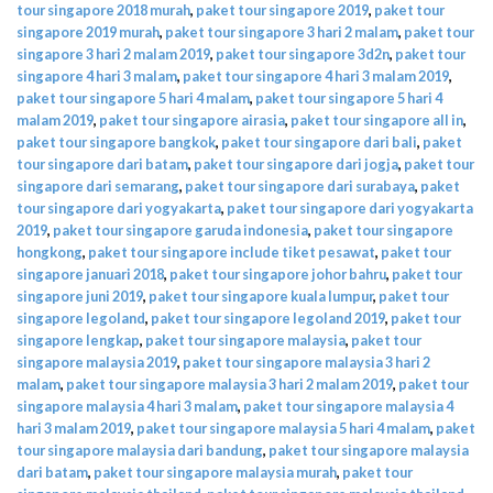
tour singapore 2018 murah
,
paket tour singapore 2019
,
paket tour
singapore 2019 murah
,
paket tour singapore 3 hari 2 malam
,
paket tour
singapore 3 hari 2 malam 2019
,
paket tour singapore 3d2n
,
paket tour
singapore 4 hari 3 malam
,
paket tour singapore 4 hari 3 malam 2019
,
paket tour singapore 5 hari 4 malam
,
paket tour singapore 5 hari 4
malam 2019
,
paket tour singapore airasia
,
paket tour singapore all in
,
paket tour singapore bangkok
,
paket tour singapore dari bali
,
paket
tour singapore dari batam
,
paket tour singapore dari jogja
,
paket tour
singapore dari semarang
,
paket tour singapore dari surabaya
,
paket
tour singapore dari yogyakarta
,
paket tour singapore dari yogyakarta
2019
,
paket tour singapore garuda indonesia
,
paket tour singapore
hongkong
,
paket tour singapore include tiket pesawat
,
paket tour
singapore januari 2018
,
paket tour singapore johor bahru
,
paket tour
singapore juni 2019
,
paket tour singapore kuala lumpur
,
paket tour
singapore legoland
,
paket tour singapore legoland 2019
,
paket tour
singapore lengkap
,
paket tour singapore malaysia
,
paket tour
singapore malaysia 2019
,
paket tour singapore malaysia 3 hari 2
malam
,
paket tour singapore malaysia 3 hari 2 malam 2019
,
paket tour
singapore malaysia 4 hari 3 malam
,
paket tour singapore malaysia 4
hari 3 malam 2019
,
paket tour singapore malaysia 5 hari 4 malam
,
paket
tour singapore malaysia dari bandung
,
paket tour singapore malaysia
dari batam
,
paket tour singapore malaysia murah
,
paket tour