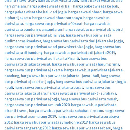
piranti travel 2024
,
harga paket wisata bali
,
harga paket wisata bali 3
hari 2 malam
,
harga paket wisata di bali
,
harga paket wisata ke bali
,
harga paket wisata ke bali dari jogja
,
harga sewa alphard
,
harga sewa
alphard jakarta
,
harga sewa alphard surabaya
,
harga sewa bus
pariwisata
,
harga sewa bus pariwisata 40 seat
,
harga sewa bus
pariwisata bandung pangandaran
,
harga sewa bus pariwisata big bird
,
harga sewa bus pariwisata bin ilyas
,
harga sewa bus pariwisata
budiman tasikmalaya
,
harga sewa bus pariwisata dari jakarta ke jogja
,
harga sewa bus pariwisata dari purwokerto ke jogja
,
harga sewa bus
pariwisata di bandung
,
harga sewa bus pariwisata di jakarta 2019
,
harga sewa bus pariwisata di jakarta Piranti
,
harga sewa bus
pariwisata di jakarta pusat
,
harga sewa bus pariwisata harum prima
,
harga sewa bus pariwisata jakarta
,
harga sewa bus pariwisata jakarta -
bandung
,
harga sewa bus pariwisata jakarta - jawa - bali
,
harga sewa
bus pariwisata jakarta - jogja
,
harga sewa bus pariwisata jakarta - jogja
- bali
,
harga sewa bus pariwisata jakarta barat
,
harga sewa bus
pariwisata jakarta utara
,
harga sewa bus pariwisata jkt - surabaya
,
harga sewa bus pariwisata jogja
,
harga sewa bus pariwisata murah
,
harga sewa bus pariwisata murah 2020
,
harga sewa bus pariwisata
piranti travel
,
harga sewa bus pariwisata sahabat cirebon
,
harga sewa
bus pariwisata semarang 2019
,
harga sewa bus pariwisata surabaya
2019
,
harga sewa bus pariwisata symphonie 2019
,
harga sewa bus
pariwisata tangerang 2019
,
harga sewa bus pariwisata terbaru
,
harga