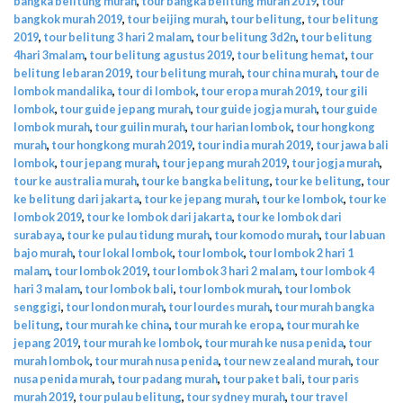
bangka belitung murah
,
tour bangka belitung murah 2019
,
tour
bangkok murah 2019
,
tour beijing murah
,
tour belitung
,
tour belitung
2019
,
tour belitung 3 hari 2 malam
,
tour belitung 3d2n
,
tour belitung
4hari 3malam
,
tour belitung agustus 2019
,
tour belitung hemat
,
tour
belitung lebaran 2019
,
tour belitung murah
,
tour china murah
,
tour de
lombok mandalika
,
tour di lombok
,
tour eropa murah 2019
,
tour gili
lombok
,
tour guide jepang murah
,
tour guide jogja murah
,
tour guide
lombok murah
,
tour guilin murah
,
tour harian lombok
,
tour hongkong
murah
,
tour hongkong murah 2019
,
tour india murah 2019
,
tour jawa bali
lombok
,
tour jepang murah
,
tour jepang murah 2019
,
tour jogja murah
,
tour ke australia murah
,
tour ke bangka belitung
,
tour ke belitung
,
tour
ke belitung dari jakarta
,
tour ke jepang murah
,
tour ke lombok
,
tour ke
lombok 2019
,
tour ke lombok dari jakarta
,
tour ke lombok dari
surabaya
,
tour ke pulau tidung murah
,
tour komodo murah
,
tour labuan
bajo murah
,
tour lokal lombok
,
tour lombok
,
tour lombok 2 hari 1
malam
,
tour lombok 2019
,
tour lombok 3 hari 2 malam
,
tour lombok 4
hari 3 malam
,
tour lombok bali
,
tour lombok murah
,
tour lombok
senggigi
,
tour london murah
,
tour lourdes murah
,
tour murah bangka
belitung
,
tour murah ke china
,
tour murah ke eropa
,
tour murah ke
jepang 2019
,
tour murah ke lombok
,
tour murah ke nusa penida
,
tour
murah lombok
,
tour murah nusa penida
,
tour new zealand murah
,
tour
nusa penida murah
,
tour padang murah
,
tour paket bali
,
tour paris
murah 2019
,
tour pulau belitung
,
tour sydney murah
,
tour travel