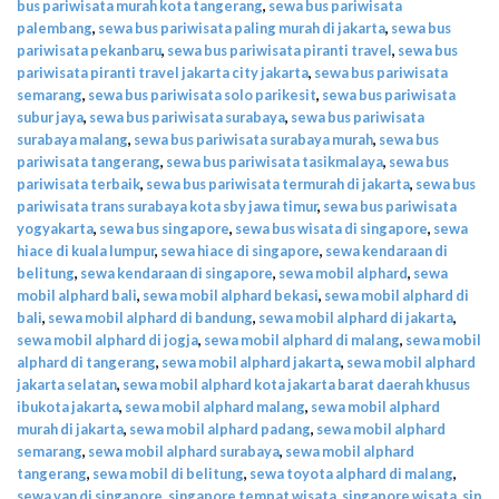
bus pariwisata murah kota tangerang
,
sewa bus pariwisata
palembang
,
sewa bus pariwisata paling murah di jakarta
,
sewa bus
pariwisata pekanbaru
,
sewa bus pariwisata piranti travel
,
sewa bus
pariwisata piranti travel jakarta city jakarta
,
sewa bus pariwisata
semarang
,
sewa bus pariwisata solo parikesit
,
sewa bus pariwisata
subur jaya
,
sewa bus pariwisata surabaya
,
sewa bus pariwisata
surabaya malang
,
sewa bus pariwisata surabaya murah
,
sewa bus
pariwisata tangerang
,
sewa bus pariwisata tasikmalaya
,
sewa bus
pariwisata terbaik
,
sewa bus pariwisata termurah di jakarta
,
sewa bus
pariwisata trans surabaya kota sby jawa timur
,
sewa bus pariwisata
yogyakarta
,
sewa bus singapore
,
sewa bus wisata di singapore
,
sewa
hiace di kuala lumpur
,
sewa hiace di singapore
,
sewa kendaraan di
belitung
,
sewa kendaraan di singapore
,
sewa mobil alphard
,
sewa
mobil alphard bali
,
sewa mobil alphard bekasi
,
sewa mobil alphard di
bali
,
sewa mobil alphard di bandung
,
sewa mobil alphard di jakarta
,
sewa mobil alphard di jogja
,
sewa mobil alphard di malang
,
sewa mobil
alphard di tangerang
,
sewa mobil alphard jakarta
,
sewa mobil alphard
jakarta selatan
,
sewa mobil alphard kota jakarta barat daerah khusus
ibukota jakarta
,
sewa mobil alphard malang
,
sewa mobil alphard
murah di jakarta
,
sewa mobil alphard padang
,
sewa mobil alphard
semarang
,
sewa mobil alphard surabaya
,
sewa mobil alphard
tangerang
,
sewa mobil di belitung
,
sewa toyota alphard di malang
,
sewa van di singapore
,
singapore tempat wisata
,
singapore wisata
,
sip