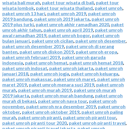
wisata bali murah
,
paket tour wisata di bali
,
paket tour
wisata lombok
,
paket tour wisata thailand
,
paket umroh
,
paket umroh 13 hari
,
paket umroh 2019
,
paket umroh
2019 bandung
,
paket umroh 2019 jakarta
,
paket umroh
2019 plus turki
,
paket umroh akhir ramadhan 2020
,
paket
umroh akhir tahun
,
paket umroh april 2019
,
paket umroh
awal ramadhan 2019
,
paket umroh bogor
,
paket umroh
bulan januari
,
paket umroh cicilan
,
paket umroh desember
,
paket umroh desember 2019
,
paket umroh di serang
banten
,
paket umroh diskon 2019
,
paket umroh eropa
,
paket umroh februari 2019
,
paket umroh garuda
indonesia
,
paket umroh hemat
,
paket umroh hemat 2018
,
paket umroh indosat
,
paket umroh jakarta
,
paket umroh
januari 2018
,
paket umroh jogja
,
paket umroh keluarga
,
paket umroh makassar
,
paket umroh maret
,
paket umroh
maret 2019
,
paket umroh menara suci 2019
,
paket umroh
murah
,
paket umroh murah 2019
,
paket umroh murah
2019 jakarta
,
paket umroh murah bandung
,
paket umroh
murah di bekasi
,
paket umroh nava tour
,
paket umroh
november
,
paket umroh nra desember 2019
,
paket umroh
oktober
,
paket umroh oktober 2019
,
paket umroh paling
murah
,
paket umroh piranti
,
paket umroh piranti tour
,
paket umroh piranti tour 2020
,
paket umroh piranti travel
,
paket umroh piranti travel jakarta
,
paket umroh