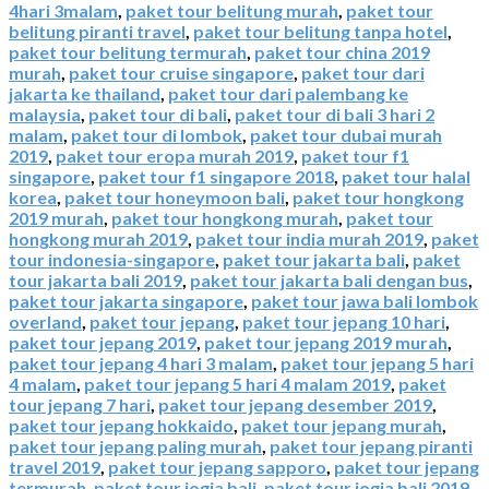
4hari 3malam
,
paket tour belitung murah
,
paket tour
belitung piranti travel
,
paket tour belitung tanpa hotel
,
paket tour belitung termurah
,
paket tour china 2019
murah
,
paket tour cruise singapore
,
paket tour dari
jakarta ke thailand
,
paket tour dari palembang ke
malaysia
,
paket tour di bali
,
paket tour di bali 3 hari 2
malam
,
paket tour di lombok
,
paket tour dubai murah
2019
,
paket tour eropa murah 2019
,
paket tour f1
singapore
,
paket tour f1 singapore 2018
,
paket tour halal
korea
,
paket tour honeymoon bali
,
paket tour hongkong
2019 murah
,
paket tour hongkong murah
,
paket tour
hongkong murah 2019
,
paket tour india murah 2019
,
paket
tour indonesia-singapore
,
paket tour jakarta bali
,
paket
tour jakarta bali 2019
,
paket tour jakarta bali dengan bus
,
paket tour jakarta singapore
,
paket tour jawa bali lombok
overland
,
paket tour jepang
,
paket tour jepang 10 hari
,
paket tour jepang 2019
,
paket tour jepang 2019 murah
,
paket tour jepang 4 hari 3 malam
,
paket tour jepang 5 hari
4 malam
,
paket tour jepang 5 hari 4 malam 2019
,
paket
tour jepang 7 hari
,
paket tour jepang desember 2019
,
paket tour jepang hokkaido
,
paket tour jepang murah
,
paket tour jepang paling murah
,
paket tour jepang piranti
travel 2019
,
paket tour jepang sapporo
,
paket tour jepang
termurah
,
paket tour jogja bali
,
paket tour jogja bali 2019
,