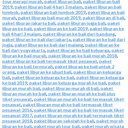
tour merapi murah
,
paket liburan bali
,
paket liburan bali
2019
,
paket liburan bali 4 hari 3 malam
,
paket liburan bali
lombok
,
paket liburan bali lombok 2019
,
paket liburan bali
murah
,
paket liburan bali murah 2019
,
paket liburan di bali
,
paket liburan jakarta bali
,
paket liburan jogja bali
,
paket
liburan ke bali
,
paket liburan ke bali 2019
,
paket liburan ke
bali 4 hari 3 malam
,
paket liburan ke bali dari bandung
,
paket liburan ke bali dari jakarta
,
paket liburan ke bali dari
jogja
,
paket liburan ke bali dari malang
,
paket liburan ke
bali dari yogyakarta
,
paket liburan ke bali keluarga
,
paket
liburan ke bali murah
,
paket liburan ke bali murah 2018
,
paket liburan ke bali termasuk tiket pesawat
,
paket
liburan ke bali termurah
,
paket liburan ke bali untuk 2
orang
,
paket liburan ke ubud bali
,
paket liburan keluarga
bali
,
paket liburan keluarga ke bali
,
paket liburan keluarga
ke bali 2019
,
paket liburan keluarga murah ke bali
,
paket
liburan murah bali
,
paket liburan murah di bali
,
paket
liburan murah ke bali
,
paket liburan murah ke bali plus
tiket pesawat
,
paket liburan murah ke bali termasuk tiket
pesawat
,
paket liburan murah ke bali termasuk tiket
pesawat 2016
,
paket liburan murah ke bali termasuk tiket
pesawat 2017
,
paket liburan murah ke bali termasuk tiket
pesawat 2018
,
paket liburan sekolah ke bali
,
paket murah
liburan ke bali
,
paket murah tour bali
,
paket murah wisata