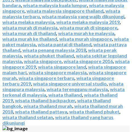
bandara
,
wisata malaysia kuala lumpur
,
wisata malaysia
singapore
,
wisata malaysia singapore thailand
,
wisata
malaysia terbaru
,
wisata malaysia yang wajib dikunjungi
,
wisata melaka malaysia
,
wisata melaka malaysia 2019
,
wisata murah di malaysia
,
wisata murah di singapore
,
wisata murah di thailand
,
wisata murah ke malaysia
,
wisata murah ke thailand
,
wisata murah singapore
,
wisata
paket malaysia
,
wisata pantai di thailand
,
wisata pattaya
thailand
,
wisata penang malaysia 2018
,
wisata perak
malaysia
,
wisata phuket thailand
,
wisata sekitar legoland
malaysia
,
wisata singapore
,
wisata singapore 2016
,
wisata
singapore 2019
,
wisata singapore land
,
wisata singapore
malam hari
,
wisata singapore malaysia
,
wisata singapore
murah
,
wisata singapore terbaru
,
wisata singapore
terbaru 2019
,
wisata singapore universal studio
,
wisata
singapura malaysia
,
wisata terengganu malaysia
,
wisata
terkenal di malaysia
,
wisata thailand
,
wisata thailand
2019
,
wisata thailand backpacker
,
wisata thailand
bangkok
,
wisata thailand murah
,
wisata thailand murah
2018
,
wisata thailand pattaya
,
wisata thailand phuket
,
wisata thailand selatan
,
wisata thailand yang harus
dikunjungi