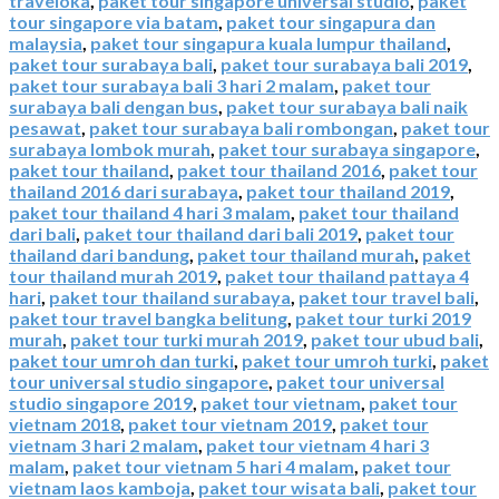
traveloka
,
paket tour singapore universal studio
,
paket
tour singapore via batam
,
paket tour singapura dan
malaysia
,
paket tour singapura kuala lumpur thailand
,
paket tour surabaya bali
,
paket tour surabaya bali 2019
,
paket tour surabaya bali 3 hari 2 malam
,
paket tour
surabaya bali dengan bus
,
paket tour surabaya bali naik
pesawat
,
paket tour surabaya bali rombongan
,
paket tour
surabaya lombok murah
,
paket tour surabaya singapore
,
paket tour thailand
,
paket tour thailand 2016
,
paket tour
thailand 2016 dari surabaya
,
paket tour thailand 2019
,
paket tour thailand 4 hari 3 malam
,
paket tour thailand
dari bali
,
paket tour thailand dari bali 2019
,
paket tour
thailand dari bandung
,
paket tour thailand murah
,
paket
tour thailand murah 2019
,
paket tour thailand pattaya 4
hari
,
paket tour thailand surabaya
,
paket tour travel bali
,
paket tour travel bangka belitung
,
paket tour turki 2019
murah
,
paket tour turki murah 2019
,
paket tour ubud bali
,
paket tour umroh dan turki
,
paket tour umroh turki
,
paket
tour universal studio singapore
,
paket tour universal
studio singapore 2019
,
paket tour vietnam
,
paket tour
vietnam 2018
,
paket tour vietnam 2019
,
paket tour
vietnam 3 hari 2 malam
,
paket tour vietnam 4 hari 3
malam
,
paket tour vietnam 5 hari 4 malam
,
paket tour
vietnam laos kamboja
,
paket tour wisata bali
,
paket tour