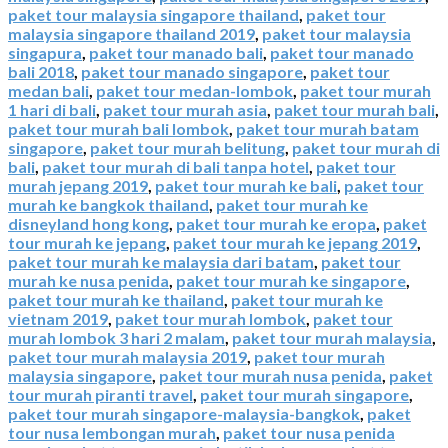
paket tour malaysia singapore thailand
,
paket tour
malaysia singapore thailand 2019
,
paket tour malaysia
singapura
,
paket tour manado bali
,
paket tour manado
bali 2018
,
paket tour manado singapore
,
paket tour
medan bali
,
paket tour medan-lombok
,
paket tour murah
1 hari di bali
,
paket tour murah asia
,
paket tour murah bali
,
paket tour murah bali lombok
,
paket tour murah batam
singapore
,
paket tour murah belitung
,
paket tour murah di
bali
,
paket tour murah di bali tanpa hotel
,
paket tour
murah jepang 2019
,
paket tour murah ke bali
,
paket tour
murah ke bangkok thailand
,
paket tour murah ke
disneyland hong kong
,
paket tour murah ke eropa
,
paket
tour murah ke jepang
,
paket tour murah ke jepang 2019
,
paket tour murah ke malaysia dari batam
,
paket tour
murah ke nusa penida
,
paket tour murah ke singapore
,
paket tour murah ke thailand
,
paket tour murah ke
vietnam 2019
,
paket tour murah lombok
,
paket tour
murah lombok 3 hari 2 malam
,
paket tour murah malaysia
,
paket tour murah malaysia 2019
,
paket tour murah
malaysia singapore
,
paket tour murah nusa penida
,
paket
tour murah piranti travel
,
paket tour murah singapore
,
paket tour murah singapore-malaysia-bangkok
,
paket
tour nusa lembongan murah
,
paket tour nusa penida