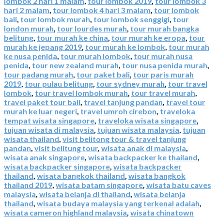
lombok 2 hari 1 malam
,
tour lombok 2019
,
tour lombok 3
hari 2 malam
,
tour lombok 4 hari 3 malam
,
tour lombok
bali
,
tour lombok murah
,
tour lombok senggigi
,
tour
london murah
,
tour lourdes murah
,
tour murah bangka
belitung
,
tour murah ke china
,
tour murah ke eropa
,
tour
murah ke jepang 2019
,
tour murah ke lombok
,
tour murah
ke nusa penida
,
tour murah lombok
,
tour murah nusa
penida
,
tour new zealand murah
,
tour nusa penida murah
,
tour padang murah
,
tour paket bali
,
tour paris murah
2019
,
tour pulau belitung
,
tour sydney murah
,
tour travel
lombok
,
tour travel lombok murah
,
tour travel murah
,
travel paket tour bali
,
travel tanjung pandan
,
travel tour
murah ke luar negeri
,
travel umroh cirebon
,
traveloka
tempat wisata singapore
,
traveloka wisata singapore
,
tujuan wisata di malaysia
,
tujuan wisata malaysia
,
tujuan
wisata thailand
,
visit belitong tour & travel tanjung
pandan
,
visit belitung tour
,
wisata anak di malaysia
,
wisata anak singapore
,
wisata backpacker ke thailand
,
wisata backpacker singapore
,
wisata backpacker
thailand
,
wisata bangkok thailand
,
wisata bangkok
thailand 2019
,
wisata batam singapore
,
wisata batu caves
malaysia
,
wisata belanja di thailand
,
wisata belanja
thailand
,
wisata budaya malaysia yang terkenal adalah
,
wisata cameron highland malaysia
,
wisata chinatown