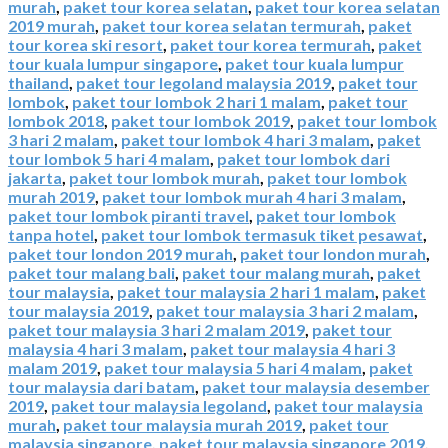
murah
,
paket tour korea selatan
,
paket tour korea selatan
2019 murah
,
paket tour korea selatan termurah
,
paket
tour korea ski resort
,
paket tour korea termurah
,
paket
tour kuala lumpur singapore
,
paket tour kuala lumpur
thailand
,
paket tour legoland malaysia 2019
,
paket tour
lombok
,
paket tour lombok 2 hari 1 malam
,
paket tour
lombok 2018
,
paket tour lombok 2019
,
paket tour lombok
3 hari 2 malam
,
paket tour lombok 4 hari 3 malam
,
paket
tour lombok 5 hari 4 malam
,
paket tour lombok dari
jakarta
,
paket tour lombok murah
,
paket tour lombok
murah 2019
,
paket tour lombok murah 4 hari 3 malam
,
paket tour lombok piranti travel
,
paket tour lombok
tanpa hotel
,
paket tour lombok termasuk tiket pesawat
,
paket tour london 2019 murah
,
paket tour london murah
,
paket tour malang bali
,
paket tour malang murah
,
paket
tour malaysia
,
paket tour malaysia 2 hari 1 malam
,
paket
tour malaysia 2019
,
paket tour malaysia 3 hari 2 malam
,
paket tour malaysia 3 hari 2 malam 2019
,
paket tour
malaysia 4 hari 3 malam
,
paket tour malaysia 4 hari 3
malam 2019
,
paket tour malaysia 5 hari 4 malam
,
paket
tour malaysia dari batam
,
paket tour malaysia desember
2019
,
paket tour malaysia legoland
,
paket tour malaysia
murah
,
paket tour malaysia murah 2019
,
paket tour
malaysia singapore
,
paket tour malaysia singapore 2019
,