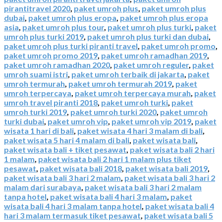
pirantitravel 2020
,
paket umroh plus
,
paket umroh plus
dubai
,
paket umroh plus eropa
,
paket umroh plus eropa
asia
,
paket umroh plus tour
,
paket umroh plus turki
,
paket
umroh plus turki 2019
,
paket umroh plus turki dan dubai
,
paket umroh plus turki piranti travel
,
paket umroh promo
,
paket umroh promo 2019
,
paket umroh ramadhan 2019
,
paket umroh ramadhan 2020
,
paket umroh reguler
,
paket
umroh suami istri
,
paket umroh terbaik di jakarta
,
paket
umroh termurah
,
paket umroh termurah 2019
,
paket
umroh terpercaya
,
paket umroh terpercaya murah
,
paket
umroh travel piranti 2018
,
paket umroh turki
,
paket
umroh turki 2019
,
paket umroh turki 2020
,
paket umroh
turki dubai
,
paket umroh vip
,
paket umroh vip 2019
,
paket
wisata 1 hari di bali
,
paket wisata 4 hari 3 malam di bali
,
paket wisata 5 hari 4 malam di bali
,
paket wisata bali
,
paket wisata bali + tiket pesawat
,
paket wisata bali 2 hari
1 malam
,
paket wisata bali 2 hari 1 malam plus tiket
pesawat
,
paket wisata bali 2018
,
paket wisata bali 2019
,
paket wisata bali 3 hari 2 malam
,
paket wisata bali 3 hari 2
malam dari surabaya
,
paket wisata bali 3 hari 2 malam
tanpa hotel
,
paket wisata bali 4 hari 3 malam
,
paket
wisata bali 4 hari 3 malam tanpa hotel
,
paket wisata bali 4
hari 3 malam termasuk tiket pesawat
,
paket wisata bali 5