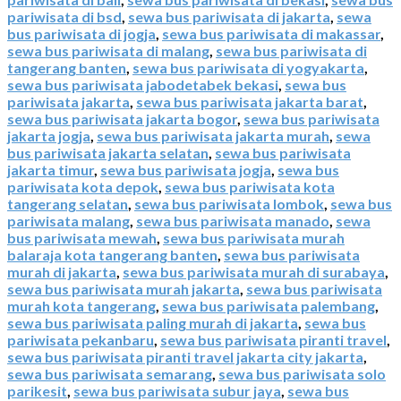
pariwisata di bsd
,
sewa bus pariwisata di jakarta
,
sewa
bus pariwisata di jogja
,
sewa bus pariwisata di makassar
,
sewa bus pariwisata di malang
,
sewa bus pariwisata di
tangerang banten
,
sewa bus pariwisata di yogyakarta
,
sewa bus pariwisata jabodetabek bekasi
,
sewa bus
pariwisata jakarta
,
sewa bus pariwisata jakarta barat
,
sewa bus pariwisata jakarta bogor
,
sewa bus pariwisata
jakarta jogja
,
sewa bus pariwisata jakarta murah
,
sewa
bus pariwisata jakarta selatan
,
sewa bus pariwisata
jakarta timur
,
sewa bus pariwisata jogja
,
sewa bus
pariwisata kota depok
,
sewa bus pariwisata kota
tangerang selatan
,
sewa bus pariwisata lombok
,
sewa bus
pariwisata malang
,
sewa bus pariwisata manado
,
sewa
bus pariwisata mewah
,
sewa bus pariwisata murah
balaraja kota tangerang banten
,
sewa bus pariwisata
murah di jakarta
,
sewa bus pariwisata murah di surabaya
,
sewa bus pariwisata murah jakarta
,
sewa bus pariwisata
murah kota tangerang
,
sewa bus pariwisata palembang
,
sewa bus pariwisata paling murah di jakarta
,
sewa bus
pariwisata pekanbaru
,
sewa bus pariwisata piranti travel
,
sewa bus pariwisata piranti travel jakarta city jakarta
,
sewa bus pariwisata semarang
,
sewa bus pariwisata solo
parikesit
,
sewa bus pariwisata subur jaya
,
sewa bus