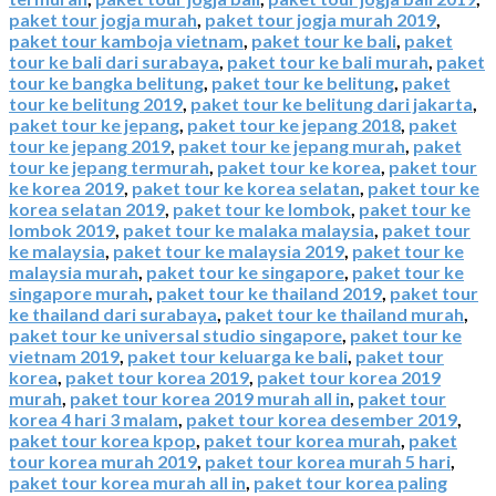
paket tour jogja murah
,
paket tour jogja murah 2019
,
paket tour kamboja vietnam
,
paket tour ke bali
,
paket
tour ke bali dari surabaya
,
paket tour ke bali murah
,
paket
tour ke bangka belitung
,
paket tour ke belitung
,
paket
tour ke belitung 2019
,
paket tour ke belitung dari jakarta
,
paket tour ke jepang
,
paket tour ke jepang 2018
,
paket
tour ke jepang 2019
,
paket tour ke jepang murah
,
paket
tour ke jepang termurah
,
paket tour ke korea
,
paket tour
ke korea 2019
,
paket tour ke korea selatan
,
paket tour ke
korea selatan 2019
,
paket tour ke lombok
,
paket tour ke
lombok 2019
,
paket tour ke malaka malaysia
,
paket tour
ke malaysia
,
paket tour ke malaysia 2019
,
paket tour ke
malaysia murah
,
paket tour ke singapore
,
paket tour ke
singapore murah
,
paket tour ke thailand 2019
,
paket tour
ke thailand dari surabaya
,
paket tour ke thailand murah
,
paket tour ke universal studio singapore
,
paket tour ke
vietnam 2019
,
paket tour keluarga ke bali
,
paket tour
korea
,
paket tour korea 2019
,
paket tour korea 2019
murah
,
paket tour korea 2019 murah all in
,
paket tour
korea 4 hari 3 malam
,
paket tour korea desember 2019
,
paket tour korea kpop
,
paket tour korea murah
,
paket
tour korea murah 2019
,
paket tour korea murah 5 hari
,
paket tour korea murah all in
,
paket tour korea paling