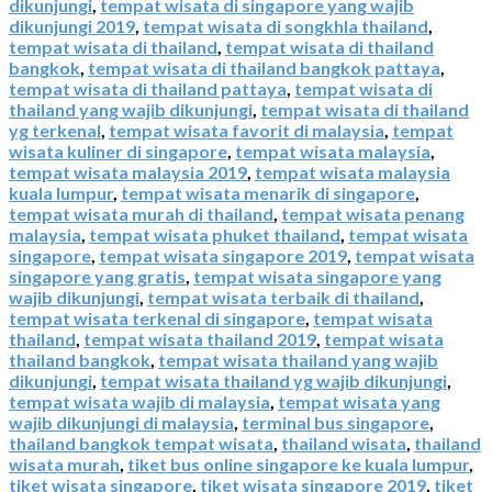
dikunjungi
,
tempat wisata di singapore yang wajib
dikunjungi 2019
,
tempat wisata di songkhla thailand
,
tempat wisata di thailand
,
tempat wisata di thailand
bangkok
,
tempat wisata di thailand bangkok pattaya
,
tempat wisata di thailand pattaya
,
tempat wisata di
thailand yang wajib dikunjungi
,
tempat wisata di thailand
yg terkenal
,
tempat wisata favorit di malaysia
,
tempat
wisata kuliner di singapore
,
tempat wisata malaysia
,
tempat wisata malaysia 2019
,
tempat wisata malaysia
kuala lumpur
,
tempat wisata menarik di singapore
,
tempat wisata murah di thailand
,
tempat wisata penang
malaysia
,
tempat wisata phuket thailand
,
tempat wisata
singapore
,
tempat wisata singapore 2019
,
tempat wisata
singapore yang gratis
,
tempat wisata singapore yang
wajib dikunjungi
,
tempat wisata terbaik di thailand
,
tempat wisata terkenal di singapore
,
tempat wisata
thailand
,
tempat wisata thailand 2019
,
tempat wisata
thailand bangkok
,
tempat wisata thailand yang wajib
dikunjungi
,
tempat wisata thailand yg wajib dikunjungi
,
tempat wisata wajib di malaysia
,
tempat wisata yang
wajib dikunjungi di malaysia
,
terminal bus singapore
,
thailand bangkok tempat wisata
,
thailand wisata
,
thailand
wisata murah
,
tiket bus online singapore ke kuala lumpur
,
tiket wisata singapore
,
tiket wisata singapore 2019
,
tiket