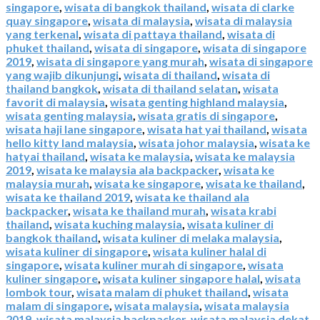
singapore
,
wisata di bangkok thailand
,
wisata di clarke
quay singapore
,
wisata di malaysia
,
wisata di malaysia
yang terkenal
,
wisata di pattaya thailand
,
wisata di
phuket thailand
,
wisata di singapore
,
wisata di singapore
2019
,
wisata di singapore yang murah
,
wisata di singapore
yang wajib dikunjungi
,
wisata di thailand
,
wisata di
thailand bangkok
,
wisata di thailand selatan
,
wisata
favorit di malaysia
,
wisata genting highland malaysia
,
wisata genting malaysia
,
wisata gratis di singapore
,
wisata haji lane singapore
,
wisata hat yai thailand
,
wisata
hello kitty land malaysia
,
wisata johor malaysia
,
wisata ke
hatyai thailand
,
wisata ke malaysia
,
wisata ke malaysia
2019
,
wisata ke malaysia ala backpacker
,
wisata ke
malaysia murah
,
wisata ke singapore
,
wisata ke thailand
,
wisata ke thailand 2019
,
wisata ke thailand ala
backpacker
,
wisata ke thailand murah
,
wisata krabi
thailand
,
wisata kuching malaysia
,
wisata kuliner di
bangkok thailand
,
wisata kuliner di melaka malaysia
,
wisata kuliner di singapore
,
wisata kuliner halal di
singapore
,
wisata kuliner murah di singapore
,
wisata
kuliner singapore
,
wisata kuliner singapore halal
,
wisata
lombok tour
,
wisata malam di phuket thailand
,
wisata
malam di singapore
,
wisata malaysia
,
wisata malaysia
2019
,
wisata malaysia backpacker
,
wisata malaysia dekat