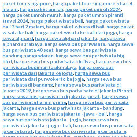
paket tour singapore
,
harga paket tour singapore 5 hari 4
malam
,
harga paket umroh
,
harga paket umroh 2024
,
harga paket umroh murah
,
harga paket umroh piranti
travel 2024
,
harga paket wisata bali
,
harga paket wisata
bali 3 hari 2 malam
,
harga paket wisata di bali
,
harga paket
wisata ke bali
,
harga paket wisata ke bali dari jogja
,
harga
sewa alphard
,
harga sewa alphard jakarta
,
harga sewa
alphard surabaya
,
harga sewa bus pariwisata
,
harga sewa
bus pariwisata 40 seat
,
harga sewa bus pariwisata
bandung pangandaran
,
harga sewa bus pariwisata big
bird
,
harga sewa bus pariwisata bin ilyas
,
harga sewa bus
pariwisata budiman tasikmalaya
,
harga sewa bus
pariwisata dari jakarta ke jogja
,
harga sewa bus
pariwisata dari purwokerto ke jogja
,
harga sewa bus
pariwisata di bandung
,
harga sewa bus pariwisata di
jakarta 2019
,
harga sewa bus pariwisata di jakarta Piranti
,
harga sewa bus pariwisata di jakarta pusat
,
harga sewa
bus pariwisata harum prima
,
harga sewa bus pariwisata
jakarta
,
harga sewa bus pariwisata jakarta - bandung
,
harga sewa bus pariwisata jakarta - jawa - bali
,
harga
sewa bus pariwisata jakarta - jogja
,
harga sewa bus
pariwisata jakarta - jogja - bali
,
harga sewa bus pariwisata
jakarta barat
,
harga sewa bus pariwisata jakarta utara
,
harga sewa bus pariwisata jkt - surabaya
,
harga sewa bus