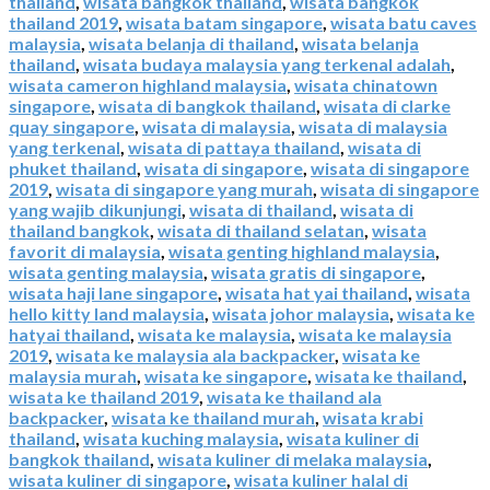
thailand
,
wisata bangkok thailand
,
wisata bangkok
thailand 2019
,
wisata batam singapore
,
wisata batu caves
malaysia
,
wisata belanja di thailand
,
wisata belanja
thailand
,
wisata budaya malaysia yang terkenal adalah
,
wisata cameron highland malaysia
,
wisata chinatown
singapore
,
wisata di bangkok thailand
,
wisata di clarke
quay singapore
,
wisata di malaysia
,
wisata di malaysia
yang terkenal
,
wisata di pattaya thailand
,
wisata di
phuket thailand
,
wisata di singapore
,
wisata di singapore
2019
,
wisata di singapore yang murah
,
wisata di singapore
yang wajib dikunjungi
,
wisata di thailand
,
wisata di
thailand bangkok
,
wisata di thailand selatan
,
wisata
favorit di malaysia
,
wisata genting highland malaysia
,
wisata genting malaysia
,
wisata gratis di singapore
,
wisata haji lane singapore
,
wisata hat yai thailand
,
wisata
hello kitty land malaysia
,
wisata johor malaysia
,
wisata ke
hatyai thailand
,
wisata ke malaysia
,
wisata ke malaysia
2019
,
wisata ke malaysia ala backpacker
,
wisata ke
malaysia murah
,
wisata ke singapore
,
wisata ke thailand
,
wisata ke thailand 2019
,
wisata ke thailand ala
backpacker
,
wisata ke thailand murah
,
wisata krabi
thailand
,
wisata kuching malaysia
,
wisata kuliner di
bangkok thailand
,
wisata kuliner di melaka malaysia
,
wisata kuliner di singapore
,
wisata kuliner halal di