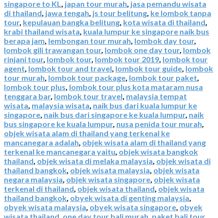
singapore to KL
,
japan tour murah
,
jasa pemandu wisata
di thailand
,
jawa tengah
,
js tour belitung
,
ke lombok tanpa
tour
,
kepulauan bangka belitung
,
kota wisata di thailand
,
krabi thailand wisata
,
kuala lumpur ke singapore naik bus
berapa jam
,
lembongan tour murah
,
lombok day tour
,
lombok gili trawangan tour
,
lombok one day tour
,
lombok
rinjani tour
,
lombok tour
,
lombok tour 2019
,
lombok tour
agent
,
lombok tour and travel
,
lombok tour guide
,
lombok
tour murah
,
lombok tour package
,
lombok tour paket
,
lombok tour plus
,
lombok tour plus kota mataram nusa
tenggara bar
,
lombok tour travel
,
malaysia tempat
wisata
,
malaysia wisata
,
naik bus dari kuala lumpur ke
singapore
,
naik bus dari singapore ke kuala lumpur
,
naik
bus singapore ke kuala lumpur
,
nusa penida tour murah
,
objek wisata alam di thailand yang terkenal ke
mancanegara adalah
,
objek wisata alam di thailand yang
terkenal ke mancanegara yaitu
,
objek wisata bangkok
thailand
,
objek wisata di melaka malaysia
,
objek wisata di
thailand bangkok
,
objek wisata malaysia
,
objek wisata
negara malaysia
,
objek wisata singapore
,
objek wisata
terkenal di thailand
,
objek wisata thailand
,
objek wisata
thailand bangkok
,
obyek wisata di genting malaysia
,
obyek wisata malaysia
,
obyek wisata singapore
,
obyek
wisata thailand
,
one day tour bali murah
,
paket bali tour
,