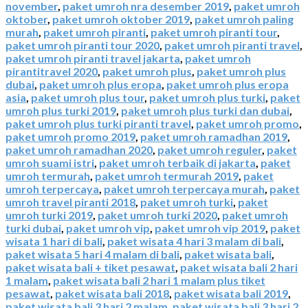
november
,
paket umroh nra desember 2019
,
paket umroh
oktober
,
paket umroh oktober 2019
,
paket umroh paling
murah
,
paket umroh piranti
,
paket umroh piranti tour
,
paket umroh piranti tour 2020
,
paket umroh piranti travel
,
paket umroh piranti travel jakarta
,
paket umroh
pirantitravel 2020
,
paket umroh plus
,
paket umroh plus
dubai
,
paket umroh plus eropa
,
paket umroh plus eropa
asia
,
paket umroh plus tour
,
paket umroh plus turki
,
paket
umroh plus turki 2019
,
paket umroh plus turki dan dubai
,
paket umroh plus turki piranti travel
,
paket umroh promo
,
paket umroh promo 2019
,
paket umroh ramadhan 2019
,
paket umroh ramadhan 2020
,
paket umroh reguler
,
paket
umroh suami istri
,
paket umroh terbaik di jakarta
,
paket
umroh termurah
,
paket umroh termurah 2019
,
paket
umroh terpercaya
,
paket umroh terpercaya murah
,
paket
umroh travel piranti 2018
,
paket umroh turki
,
paket
umroh turki 2019
,
paket umroh turki 2020
,
paket umroh
turki dubai
,
paket umroh vip
,
paket umroh vip 2019
,
paket
wisata 1 hari di bali
,
paket wisata 4 hari 3 malam di bali
,
paket wisata 5 hari 4 malam di bali
,
paket wisata bali
,
paket wisata bali + tiket pesawat
,
paket wisata bali 2 hari
1 malam
,
paket wisata bali 2 hari 1 malam plus tiket
pesawat
,
paket wisata bali 2018
,
paket wisata bali 2019
,
paket wisata bali 3 hari 2 malam
,
paket wisata bali 3 hari 2