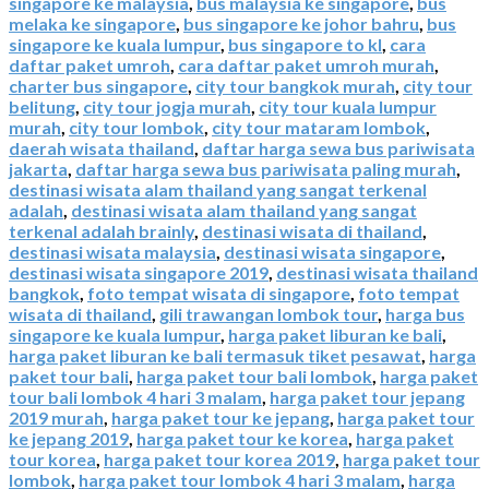
singapore ke malaysia
,
bus malaysia ke singapore
,
bus
melaka ke singapore
,
bus singapore ke johor bahru
,
bus
singapore ke kuala lumpur
,
bus singapore to kl
,
cara
daftar paket umroh
,
cara daftar paket umroh murah
,
charter bus singapore
,
city tour bangkok murah
,
city tour
belitung
,
city tour jogja murah
,
city tour kuala lumpur
murah
,
city tour lombok
,
city tour mataram lombok
,
daerah wisata thailand
,
daftar harga sewa bus pariwisata
jakarta
,
daftar harga sewa bus pariwisata paling murah
,
destinasi wisata alam thailand yang sangat terkenal
adalah
,
destinasi wisata alam thailand yang sangat
terkenal adalah brainly
,
destinasi wisata di thailand
,
destinasi wisata malaysia
,
destinasi wisata singapore
,
destinasi wisata singapore 2019
,
destinasi wisata thailand
bangkok
,
foto tempat wisata di singapore
,
foto tempat
wisata di thailand
,
gili trawangan lombok tour
,
harga bus
singapore ke kuala lumpur
,
harga paket liburan ke bali
,
harga paket liburan ke bali termasuk tiket pesawat
,
harga
paket tour bali
,
harga paket tour bali lombok
,
harga paket
tour bali lombok 4 hari 3 malam
,
harga paket tour jepang
2019 murah
,
harga paket tour ke jepang
,
harga paket tour
ke jepang 2019
,
harga paket tour ke korea
,
harga paket
tour korea
,
harga paket tour korea 2019
,
harga paket tour
lombok
,
harga paket tour lombok 4 hari 3 malam
,
harga