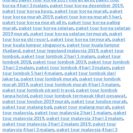
korea 4 hari 3 malam
,
paket tour korea desember 2019
,
paket tour korea kpop
,
paket tour korea murah
,
paket
tour korea murah 2019
,
paket tour korea murah 5 hari
,
paket tour korea murah all in
,
paket tour korea paling
murah
,
paket tour korea selatan
,
paket tour korea selatan
2019 murah
,
paket tour korea selatan termurah
,
paket
tour korea ski resort
,
paket tour korea termurah
,
paket
tour kuala lumpur singapore
,
paket tour kuala lumpur
thailand
,
paket tour legoland malaysia 2019
,
paket tour
lombok
,
paket tour lombok 2 hari 1 malam
,
paket tour
lombok 2018
,
paket tour lombok 2019
,
paket tour lombok
3 hari 2 malam
,
paket tour lombok 4 hari 3 malam
,
paket
tour lombok 5 hari 4 malam
,
paket tour lombok dari
jakarta
,
paket tour lombok murah
,
paket tour lombok
murah 2019
,
paket tour lombok murah 4 hari 3 malam
,
paket tour lombok piranti travel
,
paket tour lombok
tanpa hotel
,
paket tour lombok termasuk tiket pesawat
,
paket tour london 2019 murah
,
paket tour london murah
,
paket tour malang bali
,
paket tour malang murah
,
paket
tour malaysia
,
paket tour malaysia 2 hari 1 malam
,
paket
tour malaysia 2019
,
paket tour malaysia 3 hari 2 malam
,
paket tour malaysia 3 hari 2 malam 2019
,
paket tour
malaysia 4 hari 3 malam
,
paket tour malaysia 4 hari 3