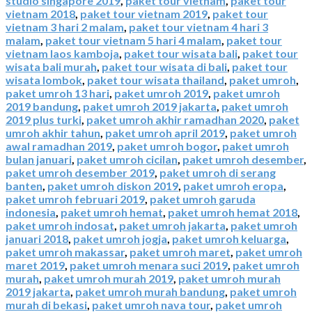
studio singapore 2019
,
paket tour vietnam
,
paket tour
vietnam 2018
,
paket tour vietnam 2019
,
paket tour
vietnam 3 hari 2 malam
,
paket tour vietnam 4 hari 3
malam
,
paket tour vietnam 5 hari 4 malam
,
paket tour
vietnam laos kamboja
,
paket tour wisata bali
,
paket tour
wisata bali murah
,
paket tour wisata di bali
,
paket tour
wisata lombok
,
paket tour wisata thailand
,
paket umroh
,
paket umroh 13 hari
,
paket umroh 2019
,
paket umroh
2019 bandung
,
paket umroh 2019 jakarta
,
paket umroh
2019 plus turki
,
paket umroh akhir ramadhan 2020
,
paket
umroh akhir tahun
,
paket umroh april 2019
,
paket umroh
awal ramadhan 2019
,
paket umroh bogor
,
paket umroh
bulan januari
,
paket umroh cicilan
,
paket umroh desember
,
paket umroh desember 2019
,
paket umroh di serang
banten
,
paket umroh diskon 2019
,
paket umroh eropa
,
paket umroh februari 2019
,
paket umroh garuda
indonesia
,
paket umroh hemat
,
paket umroh hemat 2018
,
paket umroh indosat
,
paket umroh jakarta
,
paket umroh
januari 2018
,
paket umroh jogja
,
paket umroh keluarga
,
paket umroh makassar
,
paket umroh maret
,
paket umroh
maret 2019
,
paket umroh menara suci 2019
,
paket umroh
murah
,
paket umroh murah 2019
,
paket umroh murah
2019 jakarta
,
paket umroh murah bandung
,
paket umroh
murah di bekasi
,
paket umroh nava tour
,
paket umroh