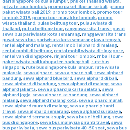
dari singapore ke kuala lumpur
,
phuket thailand wisata
,
private tour lombok
,
promo paket liburan ke bali
,
promo
paket wisata bali 2019
,
promo tour lombok
,
promo tour
lombok 2019
,
promo tour murah ke lombok
,
promo
wisata thailand
,
pulau belitung tour
,
pulau wisata di
thailand
,
putra belitung tour
,
ranggawarsita trans - pusat
sewa bus pariwisata kota semarang
,
ranggawarsita trans
pusat sewa bus pariwisata kota semarang jawa tengah
,
rental alphard malang
,
rental mobil alphard di malang
,
rental mobil di belitung
,
rental mobil wisata di singapore
,
rental van di singapore
,
rinjani tour lombok
,
rr bali tour -
paket wisata bali kabupaten badung bali
,
rute bus
singapore
,
rute bus singapore kula lumpur
,
rute wisata
malaysia
,
sewa alphard
,
sewa alphard bali
,
sewa alphard
bandung
,
sewa alphard blue bird
,
sewa alphard di bali
,
sewa alphard di bandung
,
sewa alphard di malang
,
sewa
alphard jakarta
,
sewa alphard jakarta selatan
,
sewa
alphard jogja
,
sewa alphard ke bandung
,
sewa alphard
malang
,
sewa alphard malang kota
,
sewa alphard murah
,
sewa alphard murah di malang
,
sewa alphard piranti
travel
,
sewa alphard semarang
,
sewa alphard surabaya
,
sewa alphard termasuk supir
,
sewa bus di belitung
,
sewa
bus di singapore
,
sewa bus malaysia piranti travel
,
sewa
bus pariwisata
,
sewa bus pariwisata 40 -50 seat
,
sewa bus