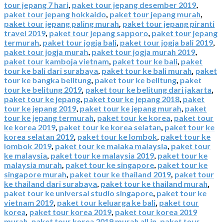
tour jepang 7 hari
,
paket tour jepang desember 2019
,
paket tour jepang hokkaido
,
paket tour jepang murah
,
paket tour jepang paling murah
,
paket tour jepang piranti
travel 2019
,
paket tour jepang sapporo
,
paket tour jepang
termurah
,
paket tour jogja bali
,
paket tour jogja bali 2019
,
paket tour jogja murah
,
paket tour jogja murah 2019
,
paket tour kamboja vietnam
,
paket tour ke bali
,
paket
tour ke bali dari surabaya
,
paket tour ke bali murah
,
paket
tour ke bangka belitung
,
paket tour ke belitung
,
paket
tour ke belitung 2019
,
paket tour ke belitung dari jakarta
,
paket tour ke jepang
,
paket tour ke jepang 2018
,
paket
tour ke jepang 2019
,
paket tour ke jepang murah
,
paket
tour ke jepang termurah
,
paket tour ke korea
,
paket tour
ke korea 2019
,
paket tour ke korea selatan
,
paket tour ke
korea selatan 2019
,
paket tour ke lombok
,
paket tour ke
lombok 2019
,
paket tour ke malaka malaysia
,
paket tour
ke malaysia
,
paket tour ke malaysia 2019
,
paket tour ke
malaysia murah
,
paket tour ke singapore
,
paket tour ke
singapore murah
,
paket tour ke thailand 2019
,
paket tour
ke thailand dari surabaya
,
paket tour ke thailand murah
,
paket tour ke universal studio singapore
,
paket tour ke
vietnam 2019
,
paket tour keluarga ke bali
,
paket tour
korea
,
paket tour korea 2019
,
paket tour korea 2019
murah
,
paket tour korea 2019 murah all in
,
paket tour