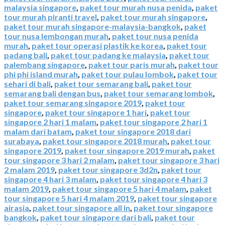
malaysia singapore
,
paket tour murah nusa penida
,
paket
tour murah piranti travel
,
paket tour murah singapore
,
paket tour murah singapore-malaysia-bangkok
,
paket
tour nusa lembongan murah
,
paket tour nusa penida
murah
,
paket tour operasi plastik ke korea
,
paket tour
padang bali
,
paket tour padang ke malaysia
,
paket tour
palembang singapore
,
paket tour paris murah
,
paket tour
phi phi island murah
,
paket tour pulau lombok
,
paket tour
sehari di bali
,
paket tour semarang bali
,
paket tour
semarang bali dengan bus
,
paket tour semarang lombok
,
paket tour semarang singapore 2019
,
paket tour
singapore
,
paket tour singapore 1 hari
,
paket tour
singapore 2 hari 1 malam
,
paket tour singapore 2 hari 1
malam dari batam
,
paket tour singapore 2018 dari
surabaya
,
paket tour singapore 2018 murah
,
paket tour
singapore 2019
,
paket tour singapore 2019 murah
,
paket
tour singapore 3 hari 2 malam
,
paket tour singapore 3 hari
2 malam 2019
,
paket tour singapore 3d2n
,
paket tour
singapore 4 hari 3 malam
,
paket tour singapore 4 hari 3
malam 2019
,
paket tour singapore 5 hari 4 malam
,
paket
tour singapore 5 hari 4 malam 2019
,
paket tour singapore
airasia
,
paket tour singapore all in
,
paket tour singapore
bangkok
,
paket tour singapore dari bali
,
paket tour