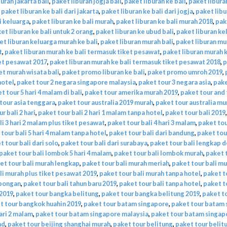
uran jakarta bali
,
paket liburan jogja bali
,
paket liburan ke bali
,
paket liburan
,
paket liburan ke bali dari jakarta
,
paket liburan ke bali dari jogja
,
paket libu
li keluarga
,
paket liburan ke bali murah
,
paket liburan ke bali murah 2018
,
pak
et liburan ke bali untuk 2 orang
,
paket liburan ke ubud bali
,
paket liburan ke
et liburan keluarga murah ke bali
,
paket liburan murah bali
,
paket liburan mur
t
,
paket liburan murah ke bali termasuk tiket pesawat
,
paket liburan murah 
et pesawat 2017
,
paket liburan murah ke bali termasuk tiket pesawat 2018
,
p
t murah wisata bali
,
paket promo liburan ke bali
,
paket promo umroh 2019
,
hotel
,
paket tour 2 negara singapore malaysia
,
paket tour 3 negara asia
,
pake
t tour 5 hari 4 malam di bali
,
paket tour amerika murah 2019
,
paket tour and
tour asia tenggara
,
paket tour australia 2019 murah
,
paket tour australia mu
r bali 2 hari
,
paket tour bali 2 hari 1 malam tanpa hotel
,
paket tour bali 2019
li 3 hari 2 malam plus tiket pesawat
,
paket tour bali 4 hari 3 malam
,
paket tou
tour bali 5 hari 4 malam tanpa hotel
,
paket tour bali dari bandung
,
paket tour
t tour bali dari solo
,
paket tour bali dari surabaya
,
paket tour bali lengkap 
paket tour bali lombok 5 hari 4 malam
,
paket tour bali lombok murah
,
paket 
et tour bali murah lengkap
,
paket tour bali murah meriah
,
paket tour bali mu
li murah plus tiket pesawat 2019
,
paket tour bali murah tanpa hotel
,
paket t
mbongan
,
paket tour bali tahun baru 2019
,
paket tour bali tanpa hotel
,
paket t
 2019
,
paket tour bangka belitung
,
paket tour bangka belitung 2019
,
paket to
t tour bangkok huahin 2019
,
paket tour batam singapore
,
paket tour batam 
ari 2 malam
,
paket tour batam singapore malaysia
,
paket tour batam singapo
nd
,
paket tour beijing shanghai murah
,
paket tour belitung
,
paket tour belitu