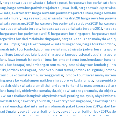
i
,
harga sewa bus pariwisata di jakarta pusat
,
harga sewa bus pariwisata har
dung
,
harga sewa bus pariwisata jakarta - jawa - bali
,
harga sewa bus pariwisat
wisata jakarta barat
,
harga sewa bus pariwisata jakarta utara
,
harga sewa bus
iwisata murah
,
harga sewa bus pariwisata murah 2020
,
harga sewa bus pariwis
iwisata semarang 2019
,
harga sewa bus pariwisata surabaya 2019
,
harga sewa
ewa bus pariwisata terbaru
,
harga sewa bus pariwisata terbaru 2019
,
harga s
harga sewa bus pariwisata wali 5
,
harga sewa bus singapore
,
harga sewa mob
arga tiket bus dari malaka ke singapore
,
harga tiket bus dari malaysia ke si
kuala lumpur
,
harga tiket tempat wisata di singapore
,
harga tour ke lombok
 murah
,
info tour lombok
,
ipoh malaysia tempat wisata
,
jadwal bus singapore 
 belitung tanpa tour
,
jalur bus di singapore
,
jam operasional bus di singapore
iland
,
jawa tengah
,
js tour belitung
,
ke lombok tanpa tour
,
kepulauan bangka 
naik bus berapa jam
,
lembongan tour murah
,
lombok day tour
,
lombok gili t
2019
,
lombok tour agent
,
lombok tour and travel
,
lombok tour guide
,
lombok
our plus kota mataram nusa tenggara bar
,
lombok tour travel
,
malaysia tem
 singapore ke kuala lumpur
,
naik bus singapore ke kuala lumpur
,
nusa penida t
 adalah
,
objek wisata alam di thailand yang terkenal ke mancanegara yaitu
,
iland bangkok
,
objek wisata malaysia
,
objek wisata negara malaysia
,
objek w
k wisata thailand bangkok
,
obyek wisata di genting malaysia
,
obyek wisata
ket bali tour
,
paket city tour bali
,
paket city tour singapore
,
paket haji dan
ah saat umroh
,
paket internet umroh murah
,
paket korea tour 2019
,
paket lav
 hari 3 malam
,
paket liburan bali lombok
,
paket liburan bali lombok 2019
,
pake