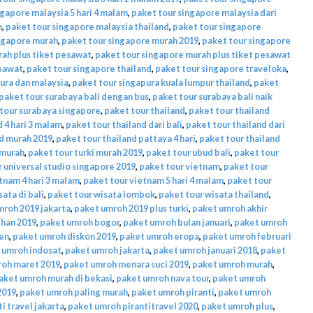
ngapore malaysia 5 hari 4 malam
,
paket tour singapore malaysia dari
h
,
paket tour singapore malaysia thailand
,
paket tour singapore
ngapore murah
,
paket tour singapore murah 2019
,
paket tour singapore
rah plus tiket pesawat
,
paket tour singapore murah plus tiket pesawat
esawat
,
paket tour singapore thailand
,
paket tour singapore traveloka
,
ura dan malaysia
,
paket tour singapura kuala lumpur thailand
,
paket
paket tour surabaya bali dengan bus
,
paket tour surabaya bali naik
tour surabaya singapore
,
paket tour thailand
,
paket tour thailand
d 4 hari 3 malam
,
paket tour thailand dari bali
,
paket tour thailand dari
nd murah 2019
,
paket tour thailand pattaya 4 hari
,
paket tour thailand
 murah
,
paket tour turki murah 2019
,
paket tour ubud bali
,
paket tour
 universal studio singapore 2019
,
paket tour vietnam
,
paket tour
tnam 4 hari 3 malam
,
paket tour vietnam 5 hari 4 malam
,
paket tour
ata di bali
,
paket tour wisata lombok
,
paket tour wisata thailand
,
mroh 2019 jakarta
,
paket umroh 2019 plus turki
,
paket umroh akhir
han 2019
,
paket umroh bogor
,
paket umroh bulan januari
,
paket umroh
ten
,
paket umroh diskon 2019
,
paket umroh eropa
,
paket umroh februari
 umroh indosat
,
paket umroh jakarta
,
paket umroh januari 2018
,
paket
roh maret 2019
,
paket umroh menara suci 2019
,
paket umroh murah
,
aket umroh murah di bekasi
,
paket umroh nava tour
,
paket umroh
2019
,
paket umroh paling murah
,
paket umroh piranti
,
paket umroh
i travel jakarta
,
paket umroh pirantitravel 2020
,
paket umroh plus
,