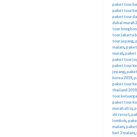
paket tour be
paket tour be
paket tour da
dubai murah 
tour hongkon
tour jakarta b
tour jepang
,
p
malam
,
paket
murah
,
paket 
paket tour jo
paket tour ke
jepang
,
paket
korea 2019
,
p
paket tour ke
thailand 2019
tour keluarga
paket tour k
murah all in
,
p
ski resort
,
pa
lombok
,
pake
malam
,
paket
hari 3 malam
,