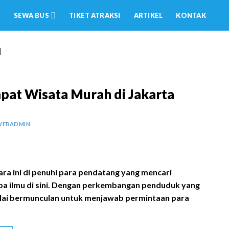
SEWA BUS
TIKET ATRAKSI
ARTIKEL
KONTAK
H
pat Wisata Murah di Jakarta
WEBADMIN
ara ini di penuhi para pendatang yang mencari
mba ilmu di sini. Dengan perkembangan penduduk yang
ulai bermunculan untuk menjawab permintaan para