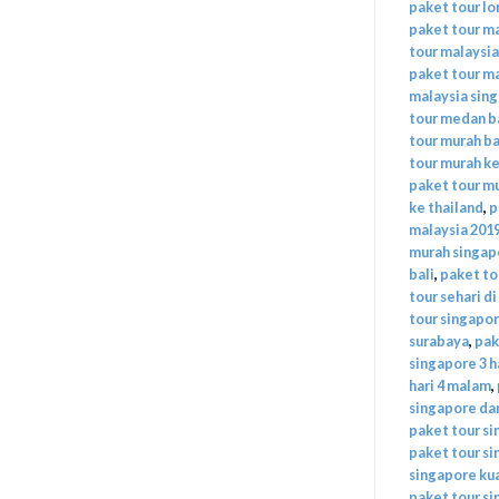
paket tour l
paket tour ma
tour malaysia
paket tour m
malaysia sing
tour medan b
tour murah b
tour murah ke
paket tour m
ke thailand
,
p
malaysia 201
murah singap
bali
,
paket to
tour sehari di
tour singapo
surabaya
,
pak
singapore 3 h
hari 4 malam
,
singapore dar
paket tour si
paket tour si
singapore ku
paket tour s