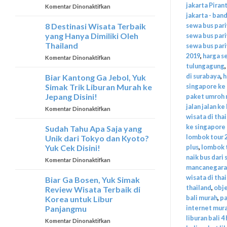
jakarta Pirant
pada
Komentar Dinonaktifkan
jakarta - ban
Selain
Hemat,
sewa bus pari
8 Destinasi Wisata Terbaik
Yuk
yang Hanya Dimiliki Oleh
sewa bus par
Simak
Thailand
sewa bus par
Deretan
2019
,
harga s
pada
Komentar Dinonaktifkan
Wisata
tulungagung
,
8
Terbaik
Destinasi
Di
di surabaya
,
h
Biar Kantong Ga Jebol, Yuk
Wisata
Thailand
singapore ke 
Simak Trik Liburan Murah ke
Terbaik
Jepang Disini!
paket umroh
yang
jalan jalan ke
pada
Komentar Dinonaktifkan
Hanya
wisata di tha
Biar
Dimiliki
Kantong
ke singapore 
Oleh
Sudah Tahu Apa Saja yang
Ga
Thailand
lombok tour 
Unik dari Tokyo dan Kyoto?
Jebol,
plus
,
lombok t
Yuk Cek Disini!
Yuk
naik bus dari
pada
Komentar Dinonaktifkan
Simak
mancanegara
Sudah
Trik
wisata di tha
Tahu
Liburan
Biar Ga Bosen, Yuk Simak
Apa
Murah
thailand
,
obje
Review Wisata Terbaik di
Saja
ke
bali murah
,
pa
Korea untuk Libur
yang
Jepang
internet mur
Panjangmu
Unik
Disini!
liburan bali 4
dari
pada
Komentar Dinonaktifkan