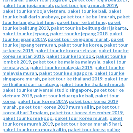
paket tour jogja murah
,
paket tour jogja murah 2019
,
paket tour kamboja vietnam
,
paket tour ke bali
,
paket
tour ke bali dari surabaya
,
paket tour ke bali murah
,
paket
tour ke bangka belitung
,
paket tour ke belitung
,
paket
tour ke belitung 2019
,
paket tour ke belitung dari jakarta
,
paket tour ke jepang
,
paket tour ke jepang 2018
,
paket
tour ke jepang 2019
,
paket tour ke jepang murah
,
paket
tour ke jepang termurah
,
paket tour ke korea
,
paket tour
ke korea 2019
,
paket tour ke korea selatan
,
paket tour ke
korea selatan 2019
,
paket tour ke lombok
,
paket tour ke
lombok 2019
,
paket tour ke malaka malaysia
,
paket tour
ke malaysia
,
paket tour ke malaysia 2019
,
paket tour ke
malaysia murah
,
paket tour ke singapore
,
paket tour ke
singapore murah
,
paket tour ke thailand 2019
,
paket tour
ke thailand dari surabaya
,
paket tour ke thailand murah
,
paket tour ke universal studio singapore
,
paket tour ke
vietnam 2019
,
paket tour keluarga ke bali
,
paket tour
korea
,
paket tour korea 2019
,
paket tour korea 2019
murah
,
paket tour korea 2019 murah all in
,
paket tour
korea 4 hari 3 malam
,
paket tour korea desember 2019
,
paket tour korea kpop
,
paket tour korea murah
,
paket
tour korea murah 2019
,
paket tour korea murah 5 hari
,
paket tour korea murah all in
,
paket tour korea paling