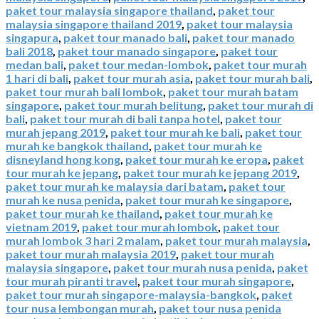
paket tour malaysia singapore thailand
,
paket tour
malaysia singapore thailand 2019
,
paket tour malaysia
singapura
,
paket tour manado bali
,
paket tour manado
bali 2018
,
paket tour manado singapore
,
paket tour
medan bali
,
paket tour medan-lombok
,
paket tour murah
1 hari di bali
,
paket tour murah asia
,
paket tour murah bali
,
paket tour murah bali lombok
,
paket tour murah batam
singapore
,
paket tour murah belitung
,
paket tour murah di
bali
,
paket tour murah di bali tanpa hotel
,
paket tour
murah jepang 2019
,
paket tour murah ke bali
,
paket tour
murah ke bangkok thailand
,
paket tour murah ke
disneyland hong kong
,
paket tour murah ke eropa
,
paket
tour murah ke jepang
,
paket tour murah ke jepang 2019
,
paket tour murah ke malaysia dari batam
,
paket tour
murah ke nusa penida
,
paket tour murah ke singapore
,
paket tour murah ke thailand
,
paket tour murah ke
vietnam 2019
,
paket tour murah lombok
,
paket tour
murah lombok 3 hari 2 malam
,
paket tour murah malaysia
,
paket tour murah malaysia 2019
,
paket tour murah
malaysia singapore
,
paket tour murah nusa penida
,
paket
tour murah piranti travel
,
paket tour murah singapore
,
paket tour murah singapore-malaysia-bangkok
,
paket
tour nusa lembongan murah
,
paket tour nusa penida