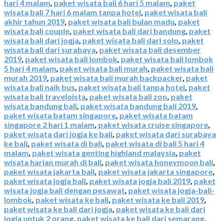
hari 4 malam
,
paket wisata bali 6 hari 5 malam
,
paket
wisata bali 7 hari 6 malam tanpa hotel
,
paket wisata bali
akhir tahun 2019
,
paket wisata bali bulan madu
,
paket
wisata bali couple
,
paket wisata bali dari bandung
,
paket
wisata bali dari jogja
,
paket wisata bali dari solo
,
paket
wisata bali dari surabaya
,
paket wisata bali desember
2019
,
paket wisata bali lombok
,
paket wisata bali lombok
5 hari 4 malam
,
paket wisata bali murah
,
paket wisata bali
murah 2019
,
paket wisata bali murah backpacker
,
paket
wisata bali naik bus
,
paket wisata bali tanpa hotel
,
paket
wisata bali traveloista
,
paket wisata bali zoo
,
paket
wisata bandung bali
,
paket wisata bandung bali 2019
,
paket wisata batam singapore
,
paket wisata batam
singapore 2 hari 1 malam
,
paket wisata cruise singapore
,
paket wisata dari jogja ke bali
,
paket wisata dari surabaya
ke bali
,
paket wisata di bali
,
paket wisata di bali 5 hari 4
malam
,
paket wisata genting highland malaysia
,
paket
wisata harian murah di bali
,
paket wisata honeymoon bali
,
paket wisata jakarta bali
,
paket wisata jakarta singapore
,
paket wisata jogja bali
,
paket wisata jogja bali 2019
,
paket
wisata jogja bali dengan pesawat
,
paket wisata jogja-bali-
lombok
,
paket wisata ke bali
,
paket wisata ke bali 2019
,
paket wisata ke bali dari jogja
,
paket wisata ke bali dari
jogja untuk 2 orang
,
paket wisata ke bali dari semarang
,