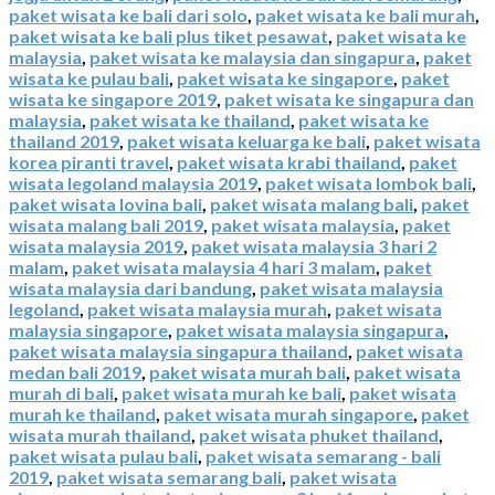
paket wisata ke bali dari solo
,
paket wisata ke bali murah
,
paket wisata ke bali plus tiket pesawat
,
paket wisata ke
malaysia
,
paket wisata ke malaysia dan singapura
,
paket
wisata ke pulau bali
,
paket wisata ke singapore
,
paket
wisata ke singapore 2019
,
paket wisata ke singapura dan
malaysia
,
paket wisata ke thailand
,
paket wisata ke
thailand 2019
,
paket wisata keluarga ke bali
,
paket wisata
korea piranti travel
,
paket wisata krabi thailand
,
paket
wisata legoland malaysia 2019
,
paket wisata lombok bali
,
paket wisata lovina bali
,
paket wisata malang bali
,
paket
wisata malang bali 2019
,
paket wisata malaysia
,
paket
wisata malaysia 2019
,
paket wisata malaysia 3 hari 2
malam
,
paket wisata malaysia 4 hari 3 malam
,
paket
wisata malaysia dari bandung
,
paket wisata malaysia
legoland
,
paket wisata malaysia murah
,
paket wisata
malaysia singapore
,
paket wisata malaysia singapura
,
paket wisata malaysia singapura thailand
,
paket wisata
medan bali 2019
,
paket wisata murah bali
,
paket wisata
murah di bali
,
paket wisata murah ke bali
,
paket wisata
murah ke thailand
,
paket wisata murah singapore
,
paket
wisata murah thailand
,
paket wisata phuket thailand
,
paket wisata pulau bali
,
paket wisata semarang - bali
2019
,
paket wisata semarang bali
,
paket wisata