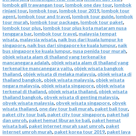
lombok gili trawangan tour
,
lombok one day tour
,
lombok
rinjani tour
,
lombok tour
,
lombok tour 2019
,
lombok tour
agent
,
lombok tour and travel
,
lombok tour guide
,
lombok
tour murah
,
lombok tour package
,
lombok tour paket
,
lombok tour plus
,
lombok tour plus kota mataram nusa
tenggara bar
,
lombok tour travel
,
malaysia tempat
wisata
,
malaysia wisata
,
naik bus dari kuala lumpur ke
singapore
,
naik bus dari singapore ke kuala lumpur
,
naik
bus singapore ke kuala lumpur
,
nusa penida tour murah
,
objek wisata alam di thailand yang terkenal ke
mancanegara adalah
,
objek wisata alam di thailand yang
terkenal ke mancanegara yaitu
,
objek wisata bangkok
thailand
,
objek wisata di melaka malaysia
,
objek wisata di
thailand bangkok
,
objek wisata malaysia
,
objek wisata
negara malaysia
,
objek wisata singapore
,
objek wisata
terkenal di thailand
,
objek wisata thailand
,
objek wisata
thailand bangkok
,
obyek wisata di genting malaysia
,
obyek wisata malaysia
,
obyek wisata singapore
,
obyek
wisata thailand
,
one day tour bali murah
,
paket bali tour
,
paket city tour bali
,
paket city tour singapore
,
paket haji
dan umroh
,
paket hemat liburan ke bali
,
paket hemat
wisata bali
,
paket internet murah saat umroh
,
paket
internet umroh murah
,
paket korea tour 2019
,
paket lava