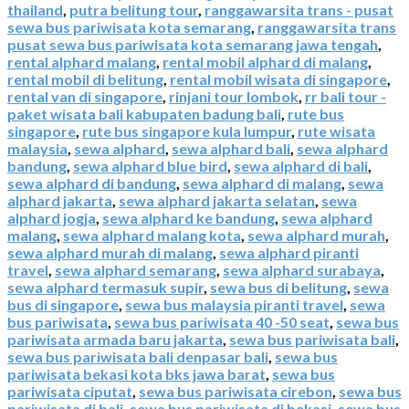
thailand
,
putra belitung tour
,
ranggawarsita trans - pusat
sewa bus pariwisata kota semarang
,
ranggawarsita trans
pusat sewa bus pariwisata kota semarang jawa tengah
,
rental alphard malang
,
rental mobil alphard di malang
,
rental mobil di belitung
,
rental mobil wisata di singapore
,
rental van di singapore
,
rinjani tour lombok
,
rr bali tour -
paket wisata bali kabupaten badung bali
,
rute bus
singapore
,
rute bus singapore kula lumpur
,
rute wisata
malaysia
,
sewa alphard
,
sewa alphard bali
,
sewa alphard
bandung
,
sewa alphard blue bird
,
sewa alphard di bali
,
sewa alphard di bandung
,
sewa alphard di malang
,
sewa
alphard jakarta
,
sewa alphard jakarta selatan
,
sewa
alphard jogja
,
sewa alphard ke bandung
,
sewa alphard
malang
,
sewa alphard malang kota
,
sewa alphard murah
,
sewa alphard murah di malang
,
sewa alphard piranti
travel
,
sewa alphard semarang
,
sewa alphard surabaya
,
sewa alphard termasuk supir
,
sewa bus di belitung
,
sewa
bus di singapore
,
sewa bus malaysia piranti travel
,
sewa
bus pariwisata
,
sewa bus pariwisata 40 -50 seat
,
sewa bus
pariwisata armada baru jakarta
,
sewa bus pariwisata bali
,
sewa bus pariwisata bali denpasar bali
,
sewa bus
pariwisata bekasi kota bks jawa barat
,
sewa bus
pariwisata ciputat
,
sewa bus pariwisata cirebon
,
sewa bus
pariwisata di bali
,
sewa bus pariwisata di bekasi
,
sewa bus