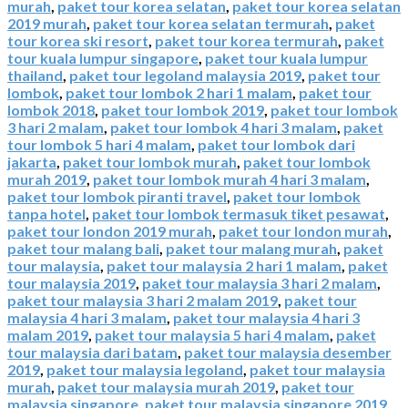
murah
,
paket tour korea selatan
,
paket tour korea selatan
2019 murah
,
paket tour korea selatan termurah
,
paket
tour korea ski resort
,
paket tour korea termurah
,
paket
tour kuala lumpur singapore
,
paket tour kuala lumpur
thailand
,
paket tour legoland malaysia 2019
,
paket tour
lombok
,
paket tour lombok 2 hari 1 malam
,
paket tour
lombok 2018
,
paket tour lombok 2019
,
paket tour lombok
3 hari 2 malam
,
paket tour lombok 4 hari 3 malam
,
paket
tour lombok 5 hari 4 malam
,
paket tour lombok dari
jakarta
,
paket tour lombok murah
,
paket tour lombok
murah 2019
,
paket tour lombok murah 4 hari 3 malam
,
paket tour lombok piranti travel
,
paket tour lombok
tanpa hotel
,
paket tour lombok termasuk tiket pesawat
,
paket tour london 2019 murah
,
paket tour london murah
,
paket tour malang bali
,
paket tour malang murah
,
paket
tour malaysia
,
paket tour malaysia 2 hari 1 malam
,
paket
tour malaysia 2019
,
paket tour malaysia 3 hari 2 malam
,
paket tour malaysia 3 hari 2 malam 2019
,
paket tour
malaysia 4 hari 3 malam
,
paket tour malaysia 4 hari 3
malam 2019
,
paket tour malaysia 5 hari 4 malam
,
paket
tour malaysia dari batam
,
paket tour malaysia desember
2019
,
paket tour malaysia legoland
,
paket tour malaysia
murah
,
paket tour malaysia murah 2019
,
paket tour
malaysia singapore
,
paket tour malaysia singapore 2019
,