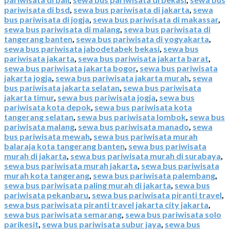
pariwisata di bsd
,
sewa bus pariwisata di jakarta
,
sewa
bus pariwisata di jogja
,
sewa bus pariwisata di makassar
,
sewa bus pariwisata di malang
,
sewa bus pariwisata di
tangerang banten
,
sewa bus pariwisata di yogyakarta
,
sewa bus pariwisata jabodetabek bekasi
,
sewa bus
pariwisata jakarta
,
sewa bus pariwisata jakarta barat
,
sewa bus pariwisata jakarta bogor
,
sewa bus pariwisata
jakarta jogja
,
sewa bus pariwisata jakarta murah
,
sewa
bus pariwisata jakarta selatan
,
sewa bus pariwisata
jakarta timur
,
sewa bus pariwisata jogja
,
sewa bus
pariwisata kota depok
,
sewa bus pariwisata kota
tangerang selatan
,
sewa bus pariwisata lombok
,
sewa bus
pariwisata malang
,
sewa bus pariwisata manado
,
sewa
bus pariwisata mewah
,
sewa bus pariwisata murah
balaraja kota tangerang banten
,
sewa bus pariwisata
murah di jakarta
,
sewa bus pariwisata murah di surabaya
,
sewa bus pariwisata murah jakarta
,
sewa bus pariwisata
murah kota tangerang
,
sewa bus pariwisata palembang
,
sewa bus pariwisata paling murah di jakarta
,
sewa bus
pariwisata pekanbaru
,
sewa bus pariwisata piranti travel
,
sewa bus pariwisata piranti travel jakarta city jakarta
,
sewa bus pariwisata semarang
,
sewa bus pariwisata solo
parikesit
,
sewa bus pariwisata subur jaya
,
sewa bus