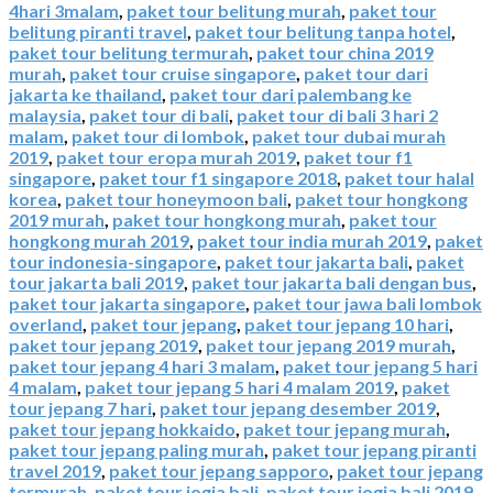
4hari 3malam
,
paket tour belitung murah
,
paket tour
belitung piranti travel
,
paket tour belitung tanpa hotel
,
paket tour belitung termurah
,
paket tour china 2019
murah
,
paket tour cruise singapore
,
paket tour dari
jakarta ke thailand
,
paket tour dari palembang ke
malaysia
,
paket tour di bali
,
paket tour di bali 3 hari 2
malam
,
paket tour di lombok
,
paket tour dubai murah
2019
,
paket tour eropa murah 2019
,
paket tour f1
singapore
,
paket tour f1 singapore 2018
,
paket tour halal
korea
,
paket tour honeymoon bali
,
paket tour hongkong
2019 murah
,
paket tour hongkong murah
,
paket tour
hongkong murah 2019
,
paket tour india murah 2019
,
paket
tour indonesia-singapore
,
paket tour jakarta bali
,
paket
tour jakarta bali 2019
,
paket tour jakarta bali dengan bus
,
paket tour jakarta singapore
,
paket tour jawa bali lombok
overland
,
paket tour jepang
,
paket tour jepang 10 hari
,
paket tour jepang 2019
,
paket tour jepang 2019 murah
,
paket tour jepang 4 hari 3 malam
,
paket tour jepang 5 hari
4 malam
,
paket tour jepang 5 hari 4 malam 2019
,
paket
tour jepang 7 hari
,
paket tour jepang desember 2019
,
paket tour jepang hokkaido
,
paket tour jepang murah
,
paket tour jepang paling murah
,
paket tour jepang piranti
travel 2019
,
paket tour jepang sapporo
,
paket tour jepang
termurah
,
paket tour jogja bali
,
paket tour jogja bali 2019
,