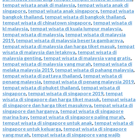
tempat wisata anak di malaysia
,
tempat wisata anak di
singapore
,
tempat wisata anak singapore
,
tempat wisata
bangkok thailand
,
tempat wisata di bangkok thailand
,
tempat wisata di chinatown singapore
,
tempat wisata di
kl malaysia
,
tempat wisata di kuala lumpur malaysia
,
tempat wisata di malaysia
,
tempat wisata di malaysia
2019
,
tempat wisata di malaysia beserta gambarnya
,
tempat wisata di malaysia dan harga tiket masuk
,
tempat
wisata di malaysia dan letaknya
,
tempat wisata di
malaysia genting
,
tempat wisata di malaysia yang gratis
,
tempat wisata di malaysia yang murah
,
tempat wisata di
melaka malaysia 2019
,
tempat wisata di pahang malaysia
,
tempat wisata di pattaya thailand
,
tempat wisata di
penang malaysia
,
tempat wisata di penang malaysia 2019
,
tempat wisata di phuket thailand
,
tempat wisata di
singapore
,
tempat wisata di singapore 2019
,
tempat
wisata di singapore dan harga tiket masuk
,
tempat wisata
di singapore dan harga tiket masuknya
,
tempat wisata di
singapore dan harganya
,
tempat wisata di singapore
marina bay
,
tempat wisata di singapore paling murah
,
tempat wisata di singapore untuk anak
,
tempat wisata di
singapore untuk keluarga
,
tempat wisata di singapore
yang murah
,
tempat wisata di singapore yang wajib