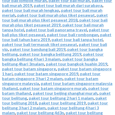
tour bali lombok murah
,
paket tour bali murah
,
paket tour
bali murah 2019
,
paket tour bali murah dari surabaya
,
paket tour bali murah lengkap
,
paket tour bali murah
meriah
,
paket tour bali murah plus tiket pesawat
,
paket
tour bali murah plus tiket pesawat 2018
,
paket tour bali
murah plus tiket pesawat 2019
,
paket tour bali murah
tanpa hotel
,
paket tour bali panorama travel
,
paket tour
bali plus tiket pesawat
,
paket tour bali rombongan
,
paket
tour bali tahun baru 2019
,
paket tour bali tanpa hotel
,
paket tour bali termasuk tiket pesawat
,
paket tour bali
vip
,
paket tour bandung bali 2019
,
paket tour bangka
belitung
,
paket tour bangka belitung 2019
,
paket tour
bangka belitung 4 hari 3 malam
,
paket tour bangka
belitung 4hari 3malam
,
paket tour bangkok huahin 2019
,
paket tour batam singapore
,
paket tour batam singapore
1 hari
,
paket tour batam singapore 2019
,
paket tour
batam singapore 3 hari 2 malam
,
paket tour batam
singapore malaysia
,
paket tour batam singapore malaysia
thailand
,
paket tour batam singapore murah
,
paket tour
batam thailand
,
paket tour beijing shanghai murah
,
paket
tour belitung
,
paket tour belitung 2 hari 1 malam
,
paket
tour belitung 2018
,
paket tour belitung 2019
,
paket tour
belitung 3 hari 2 malam
,
paket tour belitung 4 hari 3
malam
,
paket tour belitung 4d3n
,
paket tour belitung