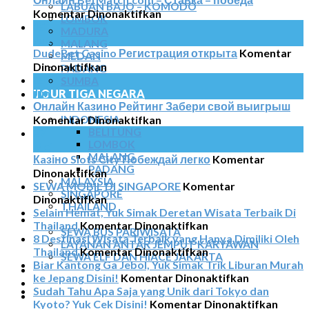
LABUAN BAJO – KOMODO
pada
Komentar Dinonaktifkan
LOMBOK
Онлайн
15
MADURA
Jun
BetMatch.com
MALANG
DudeBet Casino Регистрация открыта
–
Komentar
MEDAN
pada
Ставка
Dinonaktifkan
PADANG
DudeBet
05
–
SUMBA
Casino
Jun
победа
TOUR TIGA NEGARA
Регистрация
Онлайн Казино Рейтинг Забери свой выигрыш
SEWA MOBIL
открыта
pada
Komentar Dinonaktifkan
INDONESIA
Онлайн
BELITUNG
27
LOMBOK
Mei
Казино
MALANG
Кaзіно Slots City Побеждай легко
Komentar
Рейтинг
PADANG
pada
Dinonaktifkan
Забери
MALAYSIA
Кaзіно
SEWA MOBIL DI SINGAPORE
Komentar
свой
SINGAPORE
pada
Dinonaktifkan
Slots
выигрыш
THAILAND
SEWA
Selain Hemat, Yuk Simak Deretan Wisata Terbaik Di
City
SEWA BUS
MOBIL
pada
Thailand
Komentar Dinonaktifkan
Побеждай
SEWA BUS PARIWISATA
DI
Selain
8 Destinasi Wisata Terbaik yang Hanya Dimiliki Oleh
легко
LAYANAN ANTAR JEMPUT KARYAWAN
SINGAPORE
Hemat,
pada
Thailand
Komentar Dinonaktifkan
SEWA ELF DAN HIACE JAKARTA
Yuk
8
Biar Kantong Ga Jebol, Yuk Simak Trik Liburan Murah
TIKET ATRAKSI
Simak
Destinasi
pada
ke Jepang Disini!
Komentar Dinonaktifkan
ARTIKEL
Deretan
Wisata
Biar
Sudah Tahu Apa Saja yang Unik dari Tokyo dan
KONTAK
Wisata
Terbaik
Kantong
pada
Kyoto? Yuk Cek Disini!
Komentar Dinonaktifkan