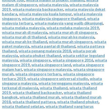
malam di singapore
,
wisata malaysia
,
wisata malaysia
2019
,
wisata malaysia backpacker
,
wisata malaysia dekat
bandara
,
wisata malaysia kuala lumpur
,
wisata malaysia
singapore
,
wisata malaysia singapore thailand
,
wisata
malaysia terbaru
,
wisata malaysia yang wajib dikunjungi
,
wisata melaka malaysia
,
wisata melaka malaysia 2019
,
wisata murah di malaysia
,
wisata murah di singapore
,
wisata murah di thailand
,
wisata murah ke malaysia
,
wisata murah ke thailand
,
wisata murah singapore
,
wisata
paket malaysia
,
wisata pantai di thailand
,
wisata pattaya
thailand
,
wisata penang malaysia 2018
,
wisata perak
malaysia
,
wisata phuket thailand
,
wisata sekitar legoland
malaysia
,
wisata singapore
,
wisata singapore 2016
,
wisata
singapore 2019
,
wisata singapore land
,
wisata singapore
malam hari
,
wisata singapore malaysia
,
wisata singapore
murah
,
wisata singapore terbaru
,
wisata singapore
terbaru 2019
,
wisata singapore universal studio
,
wisata
singapura malaysia
,
wisata terengganu malaysia
,
wisata
terkenal di malaysia
,
wisata thailand
,
wisata thailand
2019
,
wisata thailand backpacker
,
wisata thailand
bangkok
,
wisata thailand murah
,
wisata thailand murah
2018
,
wisata thailand pattaya
,
wisata thailand phuket
,
wisata thailand selatan
,
wisata thailand yang harus