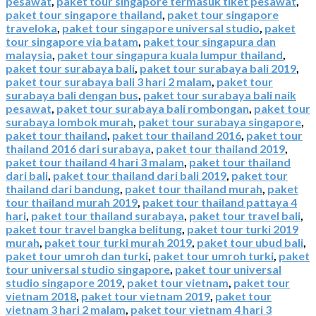
pesawat
,
paket tour singapore termasuk tiket pesawat
,
paket tour singapore thailand
,
paket tour singapore
traveloka
,
paket tour singapore universal studio
,
paket
tour singapore via batam
,
paket tour singapura dan
malaysia
,
paket tour singapura kuala lumpur thailand
,
paket tour surabaya bali
,
paket tour surabaya bali 2019
,
paket tour surabaya bali 3 hari 2 malam
,
paket tour
surabaya bali dengan bus
,
paket tour surabaya bali naik
pesawat
,
paket tour surabaya bali rombongan
,
paket tour
surabaya lombok murah
,
paket tour surabaya singapore
,
paket tour thailand
,
paket tour thailand 2016
,
paket tour
thailand 2016 dari surabaya
,
paket tour thailand 2019
,
paket tour thailand 4 hari 3 malam
,
paket tour thailand
dari bali
,
paket tour thailand dari bali 2019
,
paket tour
thailand dari bandung
,
paket tour thailand murah
,
paket
tour thailand murah 2019
,
paket tour thailand pattaya 4
hari
,
paket tour thailand surabaya
,
paket tour travel bali
,
paket tour travel bangka belitung
,
paket tour turki 2019
murah
,
paket tour turki murah 2019
,
paket tour ubud bali
,
paket tour umroh dan turki
,
paket tour umroh turki
,
paket
tour universal studio singapore
,
paket tour universal
studio singapore 2019
,
paket tour vietnam
,
paket tour
vietnam 2018
,
paket tour vietnam 2019
,
paket tour
vietnam 3 hari 2 malam
,
paket tour vietnam 4 hari 3