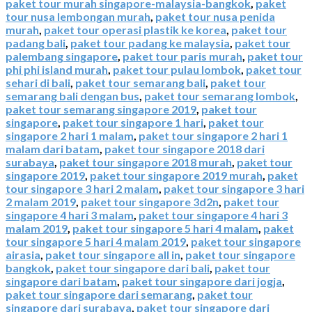
paket tour murah singapore-malaysia-bangkok
,
paket
tour nusa lembongan murah
,
paket tour nusa penida
murah
,
paket tour operasi plastik ke korea
,
paket tour
padang bali
,
paket tour padang ke malaysia
,
paket tour
palembang singapore
,
paket tour paris murah
,
paket tour
phi phi island murah
,
paket tour pulau lombok
,
paket tour
sehari di bali
,
paket tour semarang bali
,
paket tour
semarang bali dengan bus
,
paket tour semarang lombok
,
paket tour semarang singapore 2019
,
paket tour
singapore
,
paket tour singapore 1 hari
,
paket tour
singapore 2 hari 1 malam
,
paket tour singapore 2 hari 1
malam dari batam
,
paket tour singapore 2018 dari
surabaya
,
paket tour singapore 2018 murah
,
paket tour
singapore 2019
,
paket tour singapore 2019 murah
,
paket
tour singapore 3 hari 2 malam
,
paket tour singapore 3 hari
2 malam 2019
,
paket tour singapore 3d2n
,
paket tour
singapore 4 hari 3 malam
,
paket tour singapore 4 hari 3
malam 2019
,
paket tour singapore 5 hari 4 malam
,
paket
tour singapore 5 hari 4 malam 2019
,
paket tour singapore
airasia
,
paket tour singapore all in
,
paket tour singapore
bangkok
,
paket tour singapore dari bali
,
paket tour
singapore dari batam
,
paket tour singapore dari jogja
,
paket tour singapore dari semarang
,
paket tour
singapore dari surabaya
,
paket tour singapore dari