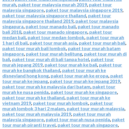
murah
,
paket tour malaysia murah 2019
,
paket tour
malaysia singapore
,
paket tour malaysia singapore 2019
,
paket tour malaysia singapore thailand
,
paket tour
malaysia singapore thailand 2019
,
paket tour malaysia
singapura
,
paket tour manado bali
,
paket tour manado
bali 2018
,
paket tour manado singapore
,
paket tour
medan bali
,
paket tour medan-lombok
,
paket tour murah
1 hari di bali
,
paket tour murah asia
,
paket tour murah bali
,
paket tour murah bali lombok
,
paket tour murah batam
singapore
,
paket tour murah belitung
,
paket tour murah di
bali
,
paket tour murah di bali tanpa hotel
,
paket tour
murah jepang 2019
,
paket tour murah ke bali
,
paket tour
murah ke bangkok thailand
,
paket tour murah ke
disneyland hong kong
,
paket tour murah ke eropa
,
paket
tour murah ke jepang
,
paket tour murah ke jepang 2019
,
paket tour murah ke malaysia dari batam
,
paket tour
murah ke nusa penida
,
paket tour murah ke singapore
,
paket tour murah ke thailand
,
paket tour murah ke
vietnam 2019
,
paket tour murah lombok
,
paket tour
murah lombok 3 hari 2 malam
,
paket tour murah malaysia
,
paket tour murah malaysia 2019
,
paket tour murah
malaysia singapore
,
paket tour murah nusa penida
,
paket
tour murah piranti travel
,
paket tour murah singapore
,