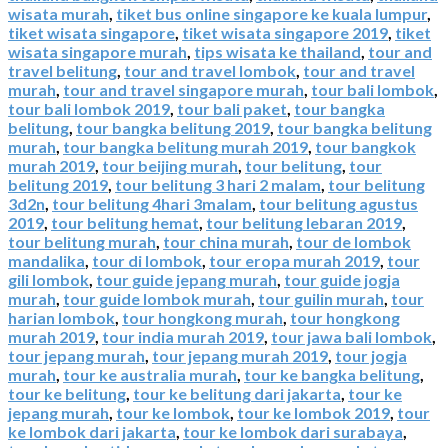
wisata murah
,
tiket bus online singapore ke kuala lumpur
,
tiket wisata singapore
,
tiket wisata singapore 2019
,
tiket
wisata singapore murah
,
tips wisata ke thailand
,
tour and
travel belitung
,
tour and travel lombok
,
tour and travel
murah
,
tour and travel singapore murah
,
tour bali lombok
,
tour bali lombok 2019
,
tour bali paket
,
tour bangka
belitung
,
tour bangka belitung 2019
,
tour bangka belitung
murah
,
tour bangka belitung murah 2019
,
tour bangkok
murah 2019
,
tour beijing murah
,
tour belitung
,
tour
belitung 2019
,
tour belitung 3 hari 2 malam
,
tour belitung
3d2n
,
tour belitung 4hari 3malam
,
tour belitung agustus
2019
,
tour belitung hemat
,
tour belitung lebaran 2019
,
tour belitung murah
,
tour china murah
,
tour de lombok
mandalika
,
tour di lombok
,
tour eropa murah 2019
,
tour
gili lombok
,
tour guide jepang murah
,
tour guide jogja
murah
,
tour guide lombok murah
,
tour guilin murah
,
tour
harian lombok
,
tour hongkong murah
,
tour hongkong
murah 2019
,
tour india murah 2019
,
tour jawa bali lombok
,
tour jepang murah
,
tour jepang murah 2019
,
tour jogja
murah
,
tour ke australia murah
,
tour ke bangka belitung
,
tour ke belitung
,
tour ke belitung dari jakarta
,
tour ke
jepang murah
,
tour ke lombok
,
tour ke lombok 2019
,
tour
ke lombok dari jakarta
,
tour ke lombok dari surabaya
,