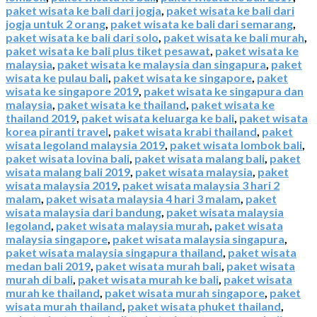
paket wisata ke bali dari jogja
,
paket wisata ke bali dari
jogja untuk 2 orang
,
paket wisata ke bali dari semarang
,
paket wisata ke bali dari solo
,
paket wisata ke bali murah
,
paket wisata ke bali plus tiket pesawat
,
paket wisata ke
malaysia
,
paket wisata ke malaysia dan singapura
,
paket
wisata ke pulau bali
,
paket wisata ke singapore
,
paket
wisata ke singapore 2019
,
paket wisata ke singapura dan
malaysia
,
paket wisata ke thailand
,
paket wisata ke
thailand 2019
,
paket wisata keluarga ke bali
,
paket wisata
korea piranti travel
,
paket wisata krabi thailand
,
paket
wisata legoland malaysia 2019
,
paket wisata lombok bali
,
paket wisata lovina bali
,
paket wisata malang bali
,
paket
wisata malang bali 2019
,
paket wisata malaysia
,
paket
wisata malaysia 2019
,
paket wisata malaysia 3 hari 2
malam
,
paket wisata malaysia 4 hari 3 malam
,
paket
wisata malaysia dari bandung
,
paket wisata malaysia
legoland
,
paket wisata malaysia murah
,
paket wisata
malaysia singapore
,
paket wisata malaysia singapura
,
paket wisata malaysia singapura thailand
,
paket wisata
medan bali 2019
,
paket wisata murah bali
,
paket wisata
murah di bali
,
paket wisata murah ke bali
,
paket wisata
murah ke thailand
,
paket wisata murah singapore
,
paket
wisata murah thailand
,
paket wisata phuket thailand
,