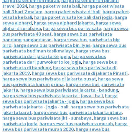
harga paket umroh murah
,
harga paket umroh piranti
travel 2024
,
harga paket wisata bali
,
harga paket wisata
bali 3 hari 2 malam
,
harga paket wisata di bali
,
harga paket
wisata ke bali
,
harga paket wisata ke bali dari jogja
,
harga
sewa alphard
,
harga sewa alphard jakarta
,
harga sewa
alphard surabaya
,
harga sewa bus pariwisata
,
harga sewa
bus pariwisata 40 seat
,
harga sewa bus pariwisata
bandung pangandaran
,
harga sewa bus pariwisata big
bird
,
harga sewa bus pariwisata bin ilyas
,
harga sewa bus
pariwisata budiman tasikmalaya
,
harga sewa bus
pariwisata dari jakarta ke jogja
,
harga sewa bus
pariwisata dari purwokerto ke jogja
,
harga sewa bus
pariwisata di bandung
,
harga sewa bus pariwisata di
jakarta 2019
,
harga sewa bus pariwisata di jakarta Piranti
,
harga sewa bus pariwisata di jakarta pusat
,
harga sewa
bus pariwisata harum prima
,
harga sewa bus pariwisata
jakarta
,
harga sewa bus pariwisata jakarta - bandung
,
harga sewa bus pariwisata jakarta - jawa - bali
,
harga
sewa bus pariwisata jakarta - jogja
,
harga sewa bus
pariwisata jakarta - jogja - bali
,
harga sewa bus pariwisata
jakarta barat
,
harga sewa bus pariwisata jakarta utara
,
harga sewa bus pariwisata jkt - surabaya
,
harga sewa bus
pariwisata jogja
,
harga sewa bus pariwisata murah
,
harga
sewa bus pariwisata murah 2020
,
harga sewa bus