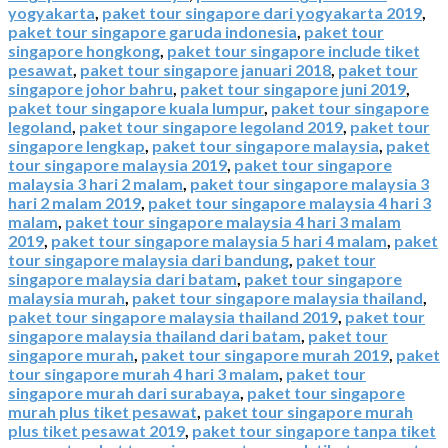
yogyakarta
,
paket tour singapore dari yogyakarta 2019
,
paket tour singapore garuda indonesia
,
paket tour
singapore hongkong
,
paket tour singapore include tiket
pesawat
,
paket tour singapore januari 2018
,
paket tour
singapore johor bahru
,
paket tour singapore juni 2019
,
paket tour singapore kuala lumpur
,
paket tour singapore
legoland
,
paket tour singapore legoland 2019
,
paket tour
singapore lengkap
,
paket tour singapore malaysia
,
paket
tour singapore malaysia 2019
,
paket tour singapore
malaysia 3 hari 2 malam
,
paket tour singapore malaysia 3
hari 2 malam 2019
,
paket tour singapore malaysia 4 hari 3
malam
,
paket tour singapore malaysia 4 hari 3 malam
2019
,
paket tour singapore malaysia 5 hari 4 malam
,
paket
tour singapore malaysia dari bandung
,
paket tour
singapore malaysia dari batam
,
paket tour singapore
malaysia murah
,
paket tour singapore malaysia thailand
,
paket tour singapore malaysia thailand 2019
,
paket tour
singapore malaysia thailand dari batam
,
paket tour
singapore murah
,
paket tour singapore murah 2019
,
paket
tour singapore murah 4 hari 3 malam
,
paket tour
singapore murah dari surabaya
,
paket tour singapore
murah plus tiket pesawat
,
paket tour singapore murah
plus tiket pesawat 2019
,
paket tour singapore tanpa tiket