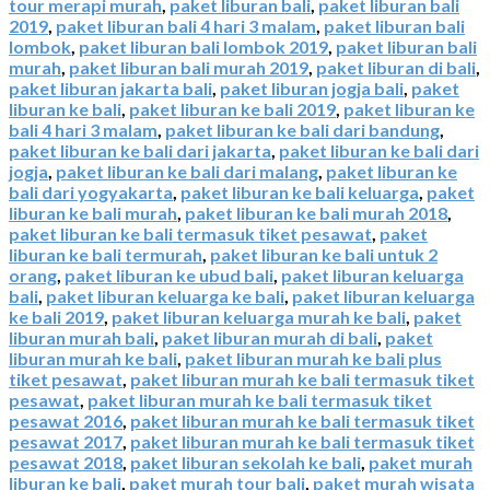
tour merapi murah
,
paket liburan bali
,
paket liburan bali
2019
,
paket liburan bali 4 hari 3 malam
,
paket liburan bali
lombok
,
paket liburan bali lombok 2019
,
paket liburan bali
murah
,
paket liburan bali murah 2019
,
paket liburan di bali
,
paket liburan jakarta bali
,
paket liburan jogja bali
,
paket
liburan ke bali
,
paket liburan ke bali 2019
,
paket liburan ke
bali 4 hari 3 malam
,
paket liburan ke bali dari bandung
,
paket liburan ke bali dari jakarta
,
paket liburan ke bali dari
jogja
,
paket liburan ke bali dari malang
,
paket liburan ke
bali dari yogyakarta
,
paket liburan ke bali keluarga
,
paket
liburan ke bali murah
,
paket liburan ke bali murah 2018
,
paket liburan ke bali termasuk tiket pesawat
,
paket
liburan ke bali termurah
,
paket liburan ke bali untuk 2
orang
,
paket liburan ke ubud bali
,
paket liburan keluarga
bali
,
paket liburan keluarga ke bali
,
paket liburan keluarga
ke bali 2019
,
paket liburan keluarga murah ke bali
,
paket
liburan murah bali
,
paket liburan murah di bali
,
paket
liburan murah ke bali
,
paket liburan murah ke bali plus
tiket pesawat
,
paket liburan murah ke bali termasuk tiket
pesawat
,
paket liburan murah ke bali termasuk tiket
pesawat 2016
,
paket liburan murah ke bali termasuk tiket
pesawat 2017
,
paket liburan murah ke bali termasuk tiket
pesawat 2018
,
paket liburan sekolah ke bali
,
paket murah
liburan ke bali
,
paket murah tour bali
,
paket murah wisata