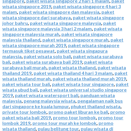
singapore
,
paket wisata singapore 2 hari 1 malam
,
paket
wisata singapore 2019
,
paket wisata singapore 4 hari 3
malam
,
paket wisata singapore dan malaysia
,
paket
wisata singapore dari surabaya
,
paket wisata singapore
johor bahru
,
paket wisata singapore malaysia
,
paket
wisata singapore malaysia 3 hari 2 malam
,
paket wisata
singapore malaysia murah
,
paket wisata singapore
malaysia thailand
,
paket wisata singapore murah
,
paket
wisata singapore murah 2019
,
paket wisata singapore
termasuk tiket pesawat
,
paket wisata singapura
malaysia
,
paket wisata solo bali
,
paket wisata surabaya
bali
,
paket wisata surabaya bali 2019
,
paket wisata
surabaya bali murah
,
paket wisata thailand
,
paket wisata
thailand 2019
,
paket wisata thailand 4 hari 3 malam
,
paket
wisata thailand murah
,
paket wisata thailand murah 2019
,
paket wisata tour bali
,
paket wisata tour singapore
,
paket
wisata ubud bali
,
paket wisata universal studio singapore
2019
,
paket wisata watersport bali
,
panduan wisata
malaysia
,
penang malaysia wisata
,
pengalaman naik bus
dari singapore ke kuala lumpur
,
phuket thailand wisata
,
private tour lombok
,
promo paket liburan ke bali
,
promo
paket wisata bali 2019
,
promo tour lombok
,
promo tour
lombok 2019
,
promo tour murah ke lombok
,
promo
wisata thailand
,
pulau belitung tour
,
pulau wisata di