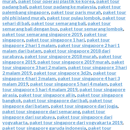
murah
,
paket tour operasi plastik ke korea
,
paket tour
padang bali
,
paket tour padang ke malaysia
,
paket tour
palembang singapore
,
paket tour paris murah
,
paket tour
phi phi island murah
,
paket tour pulau lombok
,
paket tour
sehari di bali
,
paket tour semarang bali
,
paket tour
semarang bali dengan bus
,
paket tour semarang lombok
,
paket tour semarang singapore 2019
,
paket tour
singapore
,
paket tour singapore 1 hari
,
paket tour
singapore 2 hari 1 malam
,
paket tour singapore 2 hari 1
malam dari batam
,
paket tour singapore 2018 dari
surabaya
,
paket tour singapore 2018 murah
,
paket tour
singapore 2019
,
paket tour singapore 2019 murah
,
paket
tour singapore 3 hari 2 malam
,
paket tour singapore 3 hari
2 malam 2019
,
paket tour singapore 3d2n
,
paket tour
singapore 4 hari 3 malam
,
paket tour singapore 4 hari 3
malam 2019
,
paket tour singapore 5 hari 4 malam
,
paket
tour singapore 5 hari 4 malam 2019
,
paket tour singapore
airasia
,
paket tour singapore all in
,
paket tour singapore
bangkok
,
paket tour singapore dari bali
,
paket tour
singapore dari batam
,
paket tour singapore dari jogja
,
paket tour singapore dari semarang
,
paket tour
singapore dari surabaya
,
paket tour singapore dari
yogyakarta
,
paket tour singapore dari yogyakarta 2019
,
paket tour singapore garuda indonesia
,
paket tour