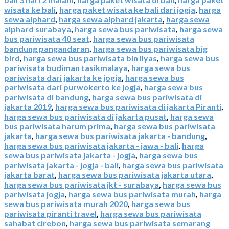
wisata ke bali
,
harga paket wisata ke bali dari jogja
,
harga
sewa alphard
,
harga sewa alphard jakarta
,
harga sewa
alphard surabaya
,
harga sewa bus pariwisata
,
harga sewa
bus pariwisata 40 seat
,
harga sewa bus pariwisata
bandung pangandaran
,
harga sewa bus pariwisata big
bird
,
harga sewa bus pariwisata bin ilyas
,
harga sewa bus
pariwisata budiman tasikmalaya
,
harga sewa bus
pariwisata dari jakarta ke jogja
,
harga sewa bus
pariwisata dari purwokerto ke jogja
,
harga sewa bus
pariwisata di bandung
,
harga sewa bus pariwisata di
jakarta 2019
,
harga sewa bus pariwisata di jakarta Piranti
,
harga sewa bus pariwisata di jakarta pusat
,
harga sewa
bus pariwisata harum prima
,
harga sewa bus pariwisata
jakarta
,
harga sewa bus pariwisata jakarta - bandung
,
harga sewa bus pariwisata jakarta - jawa - bali
,
harga
sewa bus pariwisata jakarta - jogja
,
harga sewa bus
pariwisata jakarta - jogja - bali
,
harga sewa bus pariwisata
jakarta barat
,
harga sewa bus pariwisata jakarta utara
,
harga sewa bus pariwisata jkt - surabaya
,
harga sewa bus
pariwisata jogja
,
harga sewa bus pariwisata murah
,
harga
sewa bus pariwisata murah 2020
,
harga sewa bus
pariwisata piranti travel
,
harga sewa bus pariwisata
sahabat cirebon
,
harga sewa bus pariwisata semarang