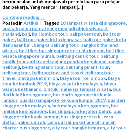
bermunculan untuk menjawab permintaan para pelajar
dan pekerja. Yang mencari tempat […]
Continue reading
→
Posted in
Artikel
|
Tagged
10 tempat wisata di singapore
,
apakah nama pantai yang menjadi objek wisata di
thailand
,
bali
,
bali lombok tour
,
bali paket tour
,
bali tour
paket
,
bali tour paket kota denpasar
,
bali tour paket kota
denpasar bali
,
bangka belitung tour
,
bangkok thailand
wisata
,
beli tiket bus singapore ke kuala lumpur
,
beli tiket
wisata singapore murah
,
belitung cantik tour
,
belitung
cantik tour and travel tanjung pandan kepulauan bangka
belitung
,
belitung island tour
,
belitung piranti tour
,
belitung tour
,
belitung tour and travel
,
belitung tour
travel
,
biaya paket umroh
,
biaya tour ke lombok
,
biaya
tour ke lombok 2019
,
biaya wisata ke malaysia
,
biaya
wisata ke thailand
,
bintulu malaysia tempat wisata
,
bus
dari klia2 ke singapore
,
bus dari singapore ke kuala
lumpur
,
bus dari singapore ke kuala lumpur 2019
,
bus dari
singapore ke malaysia
,
bus malaysia ke singapore
,
bus
melaka ke singapore
,
bus singapore ke johor bahru
,
bus
singapore ke kuala lumpur
,
bus singapore to kl
,
cara
daftar paket umroh
,
cara daftar paket umroh murah
,
charter bus singapore
,
city tour bangkok murah
,
city tour