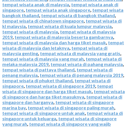
tempat wisata anak di malaysia
,
tempat wisata anak di
singapore
,
tempat wisata anak singapore
,
tempat wisata
bangkok thailand
,
tempat wisata di bangkok thailand
,
tempat wisata di chinatown singapore
,
tempat wisata di
kl malaysia
,
tempat wisata di kuala lumpur malaysia
,
tempat wisata di malaysia
,
tempat wisata di malaysia
2019
,
tempat wisata di malaysia beserta gambarnya
,
tempat wisata di malaysia dan harga tiket masuk
,
tempat
wisata di malaysia dan letaknya
,
tempat wisata di
malaysia genting
,
tempat wisata di malaysia yang gratis
,
tempat wisata di malaysia yang murah
,
tempat wisata di
melaka malaysia 2019
,
tempat wisata di pahang malaysia
,
tempat wisata di pattaya thailand
,
tempat wisata di
penang malaysia
,
tempat wisata di penang malaysia 2019
,
tempat wisata di phuket thailand
,
tempat wisata di
singapore
,
tempat wisata di singapore 2019
,
tempat
wisata di singapore dan harga tiket masuk
,
tempat wisata
di singapore dan harga tiket masuknya
,
tempat wisata di
singapore dan harganya
,
tempat wisata di singapore
marina bay
,
tempat wisata di singapore paling murah
,
tempat wisata di singapore untuk anak
,
tempat wisata di
singapore untuk keluarga
,
tempat wisata di singapore
yang murah
,
tempat wisata di singapore yang wajib