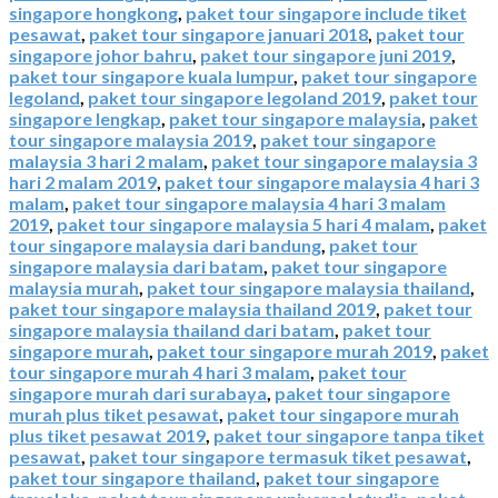
singapore hongkong
,
paket tour singapore include tiket
pesawat
,
paket tour singapore januari 2018
,
paket tour
singapore johor bahru
,
paket tour singapore juni 2019
,
paket tour singapore kuala lumpur
,
paket tour singapore
legoland
,
paket tour singapore legoland 2019
,
paket tour
singapore lengkap
,
paket tour singapore malaysia
,
paket
tour singapore malaysia 2019
,
paket tour singapore
malaysia 3 hari 2 malam
,
paket tour singapore malaysia 3
hari 2 malam 2019
,
paket tour singapore malaysia 4 hari 3
malam
,
paket tour singapore malaysia 4 hari 3 malam
2019
,
paket tour singapore malaysia 5 hari 4 malam
,
paket
tour singapore malaysia dari bandung
,
paket tour
singapore malaysia dari batam
,
paket tour singapore
malaysia murah
,
paket tour singapore malaysia thailand
,
paket tour singapore malaysia thailand 2019
,
paket tour
singapore malaysia thailand dari batam
,
paket tour
singapore murah
,
paket tour singapore murah 2019
,
paket
tour singapore murah 4 hari 3 malam
,
paket tour
singapore murah dari surabaya
,
paket tour singapore
murah plus tiket pesawat
,
paket tour singapore murah
plus tiket pesawat 2019
,
paket tour singapore tanpa tiket
pesawat
,
paket tour singapore termasuk tiket pesawat
,
paket tour singapore thailand
,
paket tour singapore