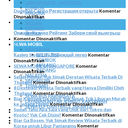
LABUAN BAJO – KOMODO
Jun
BetMatch.com
LOMBOK
DudeBet Casino Регистрация открыта
–
Komentar
MADURA
pada
Ставка
Dinonaktifkan
MALANG
DudeBet
05
–
MEDAN
Casino
Jun
победа
PADANG
Регистрация
Онлайн Казино Рейтинг Забери свой выигрыш
SUMBA
открыта
pada
Komentar Dinonaktifkan
TOUR TIGA NEGARA
Онлайн
27
SEWA MOBIL
Mei
Казино
INDONESIA
Кaзіно Slots City Побеждай легко
Komentar
BELITUNG
Рейтинг
LOMBOK
pada
Dinonaktifkan
Забери
MALANG
Кaзіно
SEWA MOBIL DI SINGAPORE
Komentar
свой
PADANG
pada
Dinonaktifkan
Slots
выигрыш
MALAYSIA
SEWA
Selain Hemat, Yuk Simak Deretan Wisata Terbaik Di
City
SINGAPORE
MOBIL
pada
Thailand
Komentar Dinonaktifkan
Побеждай
THAILAND
DI
Selain
8 Destinasi Wisata Terbaik yang Hanya Dimiliki Oleh
легко
SEWA BUS
SINGAPORE
Hemat,
pada
Thailand
Komentar Dinonaktifkan
SEWA BUS PARIWISATA
Yuk
8
Biar Kantong Ga Jebol, Yuk Simak Trik Liburan Murah
LAYANAN ANTAR JEMPUT KARYAWAN
Simak
Destinasi
pada
ke Jepang Disini!
Komentar Dinonaktifkan
SEWA ELF DAN HIACE JAKARTA
Deretan
Wisata
Biar
Sudah Tahu Apa Saja yang Unik dari Tokyo dan
TIKET ATRAKSI
Wisata
Terbaik
Kantong
pada
Kyoto? Yuk Cek Disini!
Komentar Dinonaktifkan
ARTIKEL
Terbaik
yang
Ga
Sudah
Biar Ga Bosen, Yuk Simak Review Wisata Terbaik di
KONTAK
Di
Hanya
Jebol,
Tahu
Korea untuk Libur Panjangmu
Komentar