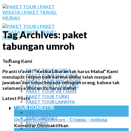
Skip
to
content
Tag Archives:
paket
tabungan umroh
BERANDA
Tentang Kami
PAKET TOUR
PAKET TOUR KOREA
Piranti travel : “ Ketika Liburan tak harus Mahal” Kami
PAKET TOUR MALAYSIA
mendapat respon baik karena dinilai telah menjadi
PAKET TOUR SINGAPORE
jawaban dan solusi kepada sebagian orang, bahwa tak
PAKET TOUR THAILAND
selamanya liburan itu harus mahal.
PAKET TOUR VIETNAM
PAKET TOUR TURKI
Latest Posts
PAKET TOUR LAINNYA
TOUR DOMESTIK
22
BALI
Jun
BANYUWANGI
Онлайн BetMatch.com – Ставка – победа
BELITUNG
pada
Komentar Dinonaktifkan
DERAWAN
Онлайн
15