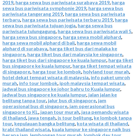
2019
,
harga sewa bus pariwisata surabaya 2019
,
harga
sewa bus pariwisata symphonie 2019
,
harga sewa bus
pariwisata tangerang 2019
,
harga sewa bus pariwisata
terbaru
,
harga sewa bus pariwisata terbaru 2019
,
harga
sewa bus pariwisata tujuan jogja
,
harga sewa bus
pariwisata tulungagung
,
harga sewa bus pariwisata wali 5
,
harga sewa bus singapore
,
harga sewa mobil alphard
,
harga sewa mobil alphard di bali
,
harga sewa mobil
alphard di surabaya
,
harga tiket bus dari malaka ke
singapore
,
harga tiket bus dari malaysia ke singapore
,
harga tiket bus dari singapore ke kuala lumpur
,
harga tiket
bus singapore ke kuala lumpur
,
harga tiket tempat wisata
di singapore
,
harga tour ke lombok
,
holyland tour murah
,
hotel dekat tempat wisata di malaysia
,
info paket umroh
murah
,
info tour lombok
,
ipoh malaysia tempat wisata
,
jadwal bus singapore ke johor bahru to Kuala lumpur
,
jadwal bus singapore ke kuala lumpur
,
jalan jalan ke
belitung tanpa tour
,
jalur bus di singapore
,
jam
operasional bus di singapore
,
jam operasional bus
singapore to KL
,
japan tour murah
,
jasa pemandu wisata
di thailand
,
jawa tengah
,
js tour belitung
,
ke lombok tanpa
tour
,
kepulauan bangka belitung
,
kota wisata di thailand
,
krabi thailand wisata
,
kuala lumpur ke singapore naik bus
berapa jam
,
lembongan tour murah
,
lombok day tour
,