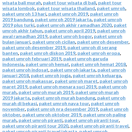
wisata bali murah
,
paket tour wisata di bali
,
paket tour
wisata lombok
,
paket tour wisata thailand
,
paket umroh
,
paket umroh 13 hari
,
paket umroh 2019
,
paket umroh
2019 bandung
,
paket umroh 2019 jakarta
,
paket umroh
2019 plus turki
,
paket umroh akhir ramadhan 2020
,
paket
umroh akhir tahun
,
paket umroh april 2019
,
paket umroh
awal ramadhan 2019
,
paket umroh bogor
,
paket umroh
bulan januari
,
paket umroh cicilan
,
paket umroh desember
,
paket umroh desember 2019
,
paket umroh di serang
banten
,
paket umroh diskon 2019
,
paket umroh eropa
,
paket umroh februari 2019
,
paket umroh garuda
indonesia
,
paket umroh hemat
,
paket umroh hemat 2018
,
paket umroh indosat
,
paket umroh jakarta
,
paket umroh
januari 2018
,
paket umroh jogja
,
paket umroh keluarga
,
paket umroh makassar
,
paket umroh maret
,
paket umroh
maret 2019
,
paket umroh menara suci 2019
,
paket umroh
murah
,
paket umroh murah 2019
,
paket umroh murah
2019 jakarta
,
paket umroh murah bandung
,
paket umroh
murah di bekasi
,
paket umroh nava tour
,
paket umroh
november
,
paket umroh nra desember 2019
,
paket umroh
oktober
,
paket umroh oktober 2019
,
paket umroh paling
murah
,
paket umroh piranti
,
paket umroh piranti tour
,
paket umroh piranti tour 2020
,
paket umroh piranti travel
,
paket umroh piranti travel jakarta
,
paket umroh