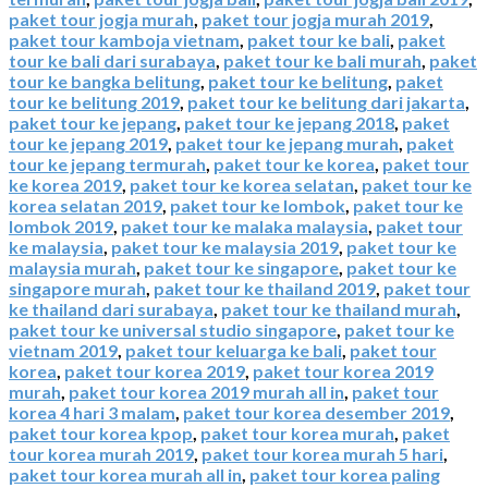
paket tour jogja murah
,
paket tour jogja murah 2019
,
paket tour kamboja vietnam
,
paket tour ke bali
,
paket
tour ke bali dari surabaya
,
paket tour ke bali murah
,
paket
tour ke bangka belitung
,
paket tour ke belitung
,
paket
tour ke belitung 2019
,
paket tour ke belitung dari jakarta
,
paket tour ke jepang
,
paket tour ke jepang 2018
,
paket
tour ke jepang 2019
,
paket tour ke jepang murah
,
paket
tour ke jepang termurah
,
paket tour ke korea
,
paket tour
ke korea 2019
,
paket tour ke korea selatan
,
paket tour ke
korea selatan 2019
,
paket tour ke lombok
,
paket tour ke
lombok 2019
,
paket tour ke malaka malaysia
,
paket tour
ke malaysia
,
paket tour ke malaysia 2019
,
paket tour ke
malaysia murah
,
paket tour ke singapore
,
paket tour ke
singapore murah
,
paket tour ke thailand 2019
,
paket tour
ke thailand dari surabaya
,
paket tour ke thailand murah
,
paket tour ke universal studio singapore
,
paket tour ke
vietnam 2019
,
paket tour keluarga ke bali
,
paket tour
korea
,
paket tour korea 2019
,
paket tour korea 2019
murah
,
paket tour korea 2019 murah all in
,
paket tour
korea 4 hari 3 malam
,
paket tour korea desember 2019
,
paket tour korea kpop
,
paket tour korea murah
,
paket
tour korea murah 2019
,
paket tour korea murah 5 hari
,
paket tour korea murah all in
,
paket tour korea paling