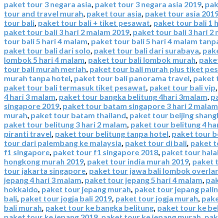
paket tour 3 negara asia
,
paket tour 3 negara asia 2019
,
pak
tour and travel murah
,
paket tour asia
,
paket tour asia 201
tour bali
,
paket tour bali + tiket pesawat
,
paket tour bali 1 h
paket tour bali 3 hari 2 malam 2019
,
paket tour bali 3 hari 
tour bali 5 hari 4 malam
,
paket tour bali 5 hari 4 malam tanp
paket tour bali dari solo
,
paket tour bali dari surabaya
,
pake
lombok 5 hari 4 malam
,
paket tour bali lombok murah
,
paket
tour bali murah meriah
,
paket tour bali murah plus tiket p
murah tanpa hotel
,
paket tour bali panorama travel
,
paket 
paket tour bali termasuk tiket pesawat
,
paket tour bali vip
4 hari 3 malam
,
paket tour bangka belitung 4hari 3malam
,
p
singapore 2019
,
paket tour batam singapore 3 hari 2 malam
murah
,
paket tour batam thailand
,
paket tour beijing shan
paket tour belitung 3 hari 2 malam
,
paket tour belitung 4 ha
piranti travel
,
paket tour belitung tanpa hotel
,
paket tour b
tour dari palembang ke malaysia
,
paket tour di bali
,
paket t
f1 singapore
,
paket tour f1 singapore 2018
,
paket tour hala
hongkong murah 2019
,
paket tour india murah 2019
,
paket 
tour jakarta singapore
,
paket tour jawa bali lombok overla
jepang 4 hari 3 malam
,
paket tour jepang 5 hari 4 malam
,
pak
hokkaido
,
paket tour jepang murah
,
paket tour jepang pali
bali
,
paket tour jogja bali 2019
,
paket tour jogja murah
,
pake
bali murah
,
paket tour ke bangka belitung
,
paket tour ke be
paket tour ke jepang 2019
,
paket tour ke jepang murah
,
pak