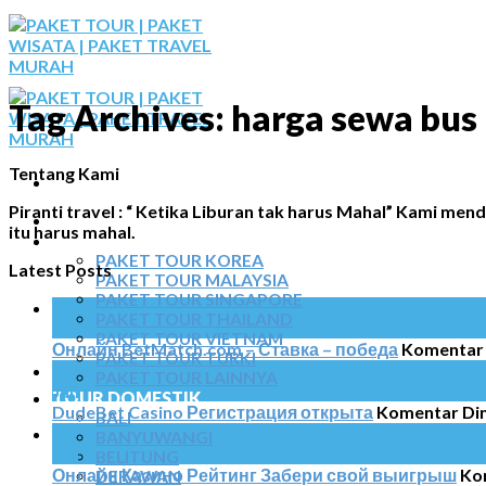
Skip
to
content
Tag Archives:
harga sewa bus
Tentang Kami
Piranti travel : “ Ketika Liburan tak harus Mahal” Kami me
BERANDA
itu harus mahal.
PAKET TOUR
PAKET TOUR KOREA
Latest Posts
PAKET TOUR MALAYSIA
PAKET TOUR SINGAPORE
22
PAKET TOUR THAILAND
Jun
PAKET TOUR VIETNAM
Онлайн BetMatch.com – Ставка – победа
Komentar 
PAKET TOUR TURKI
15
PAKET TOUR LAINNYA
Jun
TOUR DOMESTIK
DudeBet Casino Регистрация открыта
Komentar Di
BALI
05
BANYUWANGI
Jun
BELITUNG
Онлайн Казино Рейтинг Забери свой выигрыш
Ko
DERAWAN