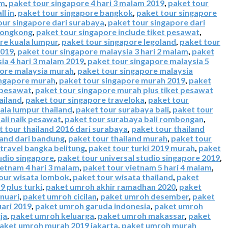
am
,
paket tour singapore 4 hari 3 malam 2019
,
paket tour
l in
,
paket tour singapore bangkok
,
paket tour singapore
our singapore dari surabaya
,
paket tour singapore dari
hongkong
,
paket tour singapore include tiket pesawat
,
re kuala lumpur
,
paket tour singapore legoland
,
paket tour
2019
,
paket tour singapore malaysia 3 hari 2 malam
,
paket
ia 4 hari 3 malam 2019
,
paket tour singapore malaysia 5
pore malaysia murah
,
paket tour singapore malaysia
ingapore murah
,
paket tour singapore murah 2019
,
paket
 pesawat
,
paket tour singapore murah plus tiket pesawat
ailand
,
paket tour singapore traveloka
,
paket tour
ala lumpur thailand
,
paket tour surabaya bali
,
paket tour
ali naik pesawat
,
paket tour surabaya bali rombongan
,
t tour thailand 2016 dari surabaya
,
paket tour thailand
land dari bandung
,
paket tour thailand murah
,
paket tour
 travel bangka belitung
,
paket tour turki 2019 murah
,
paket
tudio singapore
,
paket tour universal studio singapore 2019
,
ietnam 4 hari 3 malam
,
paket tour vietnam 5 hari 4 malam
,
our wisata lombok
,
paket tour wisata thailand
,
paket
 plus turki
,
paket umroh akhir ramadhan 2020
,
paket
nuari
,
paket umroh cicilan
,
paket umroh desember
,
paket
ari 2019
,
paket umroh garuda indonesia
,
paket umroh
ja
,
paket umroh keluarga
,
paket umroh makassar
,
paket
aket umroh murah 2019 jakarta
,
paket umroh murah