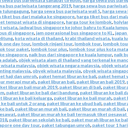
 sewa bus pariwisata sahabat cirebon
,
harga sewa bus pari
wa bus pariwisata tangerang 2019
,
harga sewa bus pariwisat
a tulungagung
,
harga sewa bus pariwisata wali 5
,
harga sewa 
 tiket bus dari malaka ke singapore
,
harga tiket bus dari mal
ket tempat wisata di singapore
,
harga tour ke lombok
,
holyla
t wisata
,
jadwal bus singapore ke johor bahru to Kuala lump
bus di singapore
,
jam operasional bus singapore to KL
,
japan
litung
,
kota wisata di thailand
,
krabi thailand wisata
,
kuala l
k one day tour
,
lombok rinjani tour
,
lombok tour
,
lombok tou
ok tour paket
,
lombok tour plus
,
lombok tour plus kota mat
 ke singapore
,
naik bus dari singapore ke kuala lumpur
,
naik b
a adalah
,
objek wisata alam di thailand yang terkenal ke man
 wisata malaysia
,
objek wisata negara malaysia
,
objek wisat
nting malaysia
,
obyek wisata malaysia
,
obyek wisata singap
et haji dan umroh
,
paket hemat liburan ke bali
,
paket hemat w
our merapi murah
,
paket liburan bali
,
paket liburan bali 2019
,
ket liburan bali murah 2019
,
paket liburan di bali
,
paket libura
lam
,
paket liburan ke bali dari bandung
,
paket liburan ke bali d
t liburan ke bali keluarga
,
paket liburan ke bali murah
,
paket 
 ke bali untuk 2 orang
,
paket liburan ke ubud bali
,
paket libur
ke bali
,
paket liburan murah bali
,
paket liburan murah di bali
,
 pesawat
,
paket liburan murah ke bali termasuk tiket pesawat
2018
,
paket liburan sekolah ke bali
,
paket murah liburan ke bal
apore one day tour
,
paket tabungan umroh
,
paket tour 1 hari