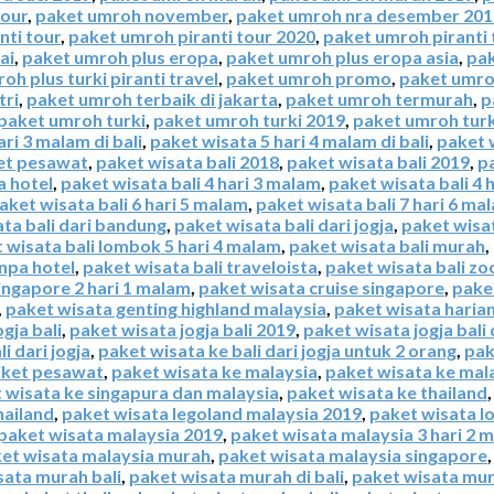
tour
,
paket umroh november
,
paket umroh nra desember 201
nti tour
,
paket umroh piranti tour 2020
,
paket umroh piranti 
ai
,
paket umroh plus eropa
,
paket umroh plus eropa asia
,
pak
oh plus turki piranti travel
,
paket umroh promo
,
paket umro
tri
,
paket umroh terbaik di jakarta
,
paket umroh termurah
,
p
paket umroh turki
,
paket umroh turki 2019
,
paket umroh turk
ri 3 malam di bali
,
paket wisata 5 hari 4 malam di bali
,
paket 
ket pesawat
,
paket wisata bali 2018
,
paket wisata bali 2019
,
pa
a hotel
,
paket wisata bali 4 hari 3 malam
,
paket wisata bali 4 
aket wisata bali 6 hari 5 malam
,
paket wisata bali 7 hari 6 ma
ta bali dari bandung
,
paket wisata bali dari jogja
,
paket wisat
 wisata bali lombok 5 hari 4 malam
,
paket wisata bali murah
,
anpa hotel
,
paket wisata bali traveloista
,
paket wisata bali zo
ingapore 2 hari 1 malam
,
paket wisata cruise singapore
,
paket
,
paket wisata genting highland malaysia
,
paket wisata harian
gja bali
,
paket wisata jogja bali 2019
,
paket wisata jogja bal
i dari jogja
,
paket wisata ke bali dari jogja untuk 2 orang
,
pak
tiket pesawat
,
paket wisata ke malaysia
,
paket wisata ke mal
 wisata ke singapura dan malaysia
,
paket wisata ke thailand
hailand
,
paket wisata legoland malaysia 2019
,
paket wisata l
paket wisata malaysia 2019
,
paket wisata malaysia 3 hari 2 
et wisata malaysia murah
,
paket wisata malaysia singapore
sata murah bali
,
paket wisata murah di bali
,
paket wisata mur