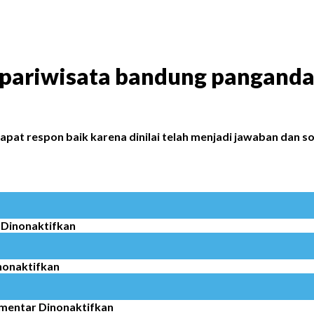
 pariwisata bandung pangand
ndapat respon baik karena dinilai telah menjadi jawaban dan 
pada
Dinonaktifkan
Онлайн
BetMatch.com
pada
–
nonaktifkan
DudeBet
Ставка
Casino
–
Регистрация
победа
pada
mentar Dinonaktifkan