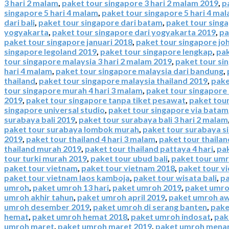
3 hari 2 malam
,
paket tour singapore 3 hari 2 malam 2019
,
p
singapore 5 hari 4 malam
,
paket tour singapore 5 hari 4 ma
dari bali
,
paket tour singapore dari batam
,
paket tour singa
yogyakarta
,
paket tour singapore dari yogyakarta 2019
,
pa
paket tour singapore januari 2018
,
paket tour singapore jo
singapore legoland 2019
,
paket tour singapore lengkap
,
pak
tour singapore malaysia 3 hari 2 malam 2019
,
paket tour si
hari 4 malam
,
paket tour singapore malaysia dari bandung
,
thailand
,
paket tour singapore malaysia thailand 2019
,
pake
tour singapore murah 4 hari 3 malam
,
paket tour singapore
2019
,
paket tour singapore tanpa tiket pesawat
,
paket tou
singapore universal studio
,
paket tour singapore via batam
surabaya bali 2019
,
paket tour surabaya bali 3 hari 2 malam
paket tour surabaya lombok murah
,
paket tour surabaya s
2019
,
paket tour thailand 4 hari 3 malam
,
paket tour thailand
thailand murah 2019
,
paket tour thailand pattaya 4 hari
,
pak
tour turki murah 2019
,
paket tour ubud bali
,
paket tour umr
paket tour vietnam
,
paket tour vietnam 2018
,
paket tour v
paket tour vietnam laos kamboja
,
paket tour wisata bali
,
pa
umroh
,
paket umroh 13 hari
,
paket umroh 2019
,
paket umro
umroh akhir tahun
,
paket umroh april 2019
,
paket umroh aw
umroh desember 2019
,
paket umroh di serang banten
,
pake
hemat
,
paket umroh hemat 2018
,
paket umroh indosat
,
pak
umroh maret
,
paket umroh maret 2019
,
paket umroh menar