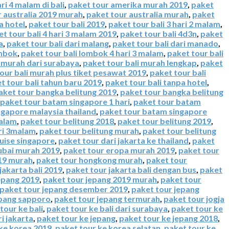
ri 4 malam di bali
,
paket tour amerika murah 2019
,
paket
r australia 2019 murah
,
paket tour australia murah
,
paket
a hotel
,
paket tour bali 2019
,
paket tour bali 3 hari 2 malam
,
t tour bali 4 hari 3 malam 2019
,
paket tour bali 4d3n
,
paket
a
,
paket tour bali dari malang
,
paket tour bali dari manado
,
ombok
,
paket tour bali lombok 4 hari 3 malam
,
paket tour bali
i murah dari surabaya
,
paket tour bali murah lengkap
,
paket
our bali murah plus tiket pesawat 2019
,
paket tour bali
t tour bali tahun baru 2019
,
paket tour bali tanpa hotel
,
aket tour bangka belitung 2019
,
paket tour bangka belitung
paket tour batam singapore 1 hari
,
paket tour batam
ngapore malaysia thailand
,
paket tour batam singapore
malam
,
paket tour belitung 2018
,
paket tour belitung 2019
,
ari 3malam
,
paket tour belitung murah
,
paket tour belitung
ruise singapore
,
paket tour dari jakarta ke thailand
,
paket
ubai murah 2019
,
paket tour eropa murah 2019
,
paket tour
19 murah
,
paket tour hongkong murah
,
paket tour
jakarta bali 2019
,
paket tour jakarta bali dengan bus
,
paket
epang 2019
,
paket tour jepang 2019 murah
,
paket tour
paket tour jepang desember 2019
,
paket tour jepang
epang sapporo
,
paket tour jepang termurah
,
paket tour jogja
tour ke bali
,
paket tour ke bali dari surabaya
,
paket tour ke
i jakarta
,
paket tour ke jepang
,
paket tour ke jepang 2018
,
ke korea 2019
,
paket tour ke korea selatan
,
paket tour ke