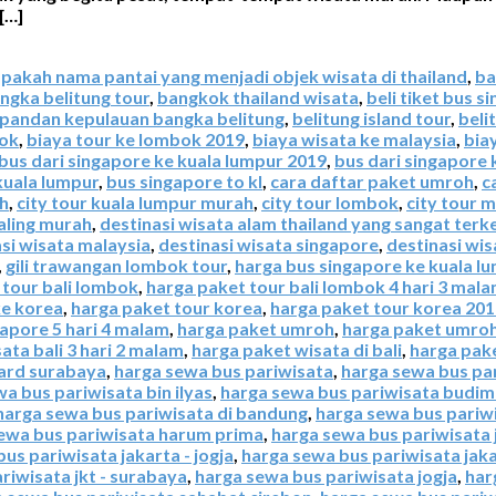
[…]
pakah nama pantai yang menjadi objek wisata di thailand
,
ba
ngka belitung tour
,
bangkok thailand wisata
,
beli tiket bus 
g pandan kepulauan bangka belitung
,
belitung island tour
,
beli
bok
,
biaya tour ke lombok 2019
,
biaya wisata ke malaysia
,
bia
bus dari singapore ke kuala lumpur 2019
,
bus dari singapore 
kuala lumpur
,
bus singapore to kl
,
cara daftar paket umroh
,
c
ah
,
city tour kuala lumpur murah
,
city tour lombok
,
city tour
aling murah
,
destinasi wisata alam thailand yang sangat terk
si wisata malaysia
,
destinasi wisata singapore
,
destinasi wi
,
gili trawangan lombok tour
,
harga bus singapore ke kuala l
 tour bali lombok
,
harga paket tour bali lombok 4 hari 3 mal
ke korea
,
harga paket tour korea
,
harga paket tour korea 20
gapore 5 hari 4 malam
,
harga paket umroh
,
harga paket umro
ata bali 3 hari 2 malam
,
harga paket wisata di bali
,
harga pake
ard surabaya
,
harga sewa bus pariwisata
,
harga sewa bus par
a bus pariwisata bin ilyas
,
harga sewa bus pariwisata budim
harga sewa bus pariwisata di bandung
,
harga sewa bus pariwi
ewa bus pariwisata harum prima
,
harga sewa bus pariwisata 
us pariwisata jakarta - jogja
,
harga sewa bus pariwisata jakart
riwisata jkt - surabaya
,
harga sewa bus pariwisata jogja
,
har