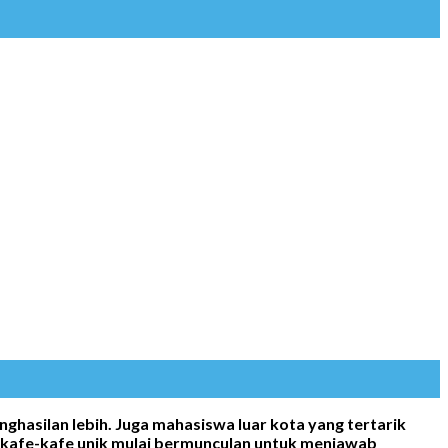
gmu
ghasilan lebih. Juga mahasiswa luar kota yang tertarik
 kafe-kafe unik mulai bermunculan untuk menjawab