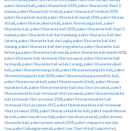
paket liburan bali
,
paket liburan bali 2019
,
paket liburan bali 4 hari 3
malam
,
paket liburan bali lombok
,
paket liburan bali lombok 2019
,
paket liburan bali murah
,
paket liburan bali murah 2019
,
paket liburan
di bali
,
paket liburan jakarta bali
,
paket liburan jogja bali
,
paket
liburan ke bali
,
paket liburan ke bali 2019
,
paket liburan ke bali 4 hari 3
malam
,
paket liburan ke bali dari bandung
,
paket liburan ke bali dari
jakarta
,
paket liburan ke bali dari jogja
,
paket liburan ke bali dari
malang
,
paket liburan ke bali dari yogyakarta
,
paket liburan ke bali
keluarga
,
paket liburan ke bali murah
,
paket liburan ke bali murah 2018
,
paket liburan ke bali termasuk tiket pesawat
,
paket liburan ke bali
termurah
,
paket liburan ke bali untuk 2 orang
,
paket liburan ke ubud
bali
,
paket liburan keluarga bali
,
paket liburan keluarga ke bali
,
paket
liburan keluarga ke bali 2019
,
paket liburan keluarga murah ke bali
,
paket liburan murah bali
,
paket liburan murah di bali
,
paket liburan
murah ke bali
,
paket liburan murah ke bali plus tiket pesawat
,
paket
liburan murah ke bali termasuk tiket pesawat
,
paket liburan murah ke
bali termasuk tiket pesawat 2016
,
paket liburan murah ke bali
termasuk tiket pesawat 2017
,
paket liburan murah ke bali termasuk
tiket pesawat 2018
,
paket liburan sekolah ke bali
,
paket murah liburan
ke bali
,
paket murah tour bali
,
paket murah wisata bali
,
paket promo
liburan ke bali
,
paket promo umroh 2019
,
paket singapore one day
tour
,
paket tabungan umroh
,
paket tour 1 hari di bali tanpa hotel
,