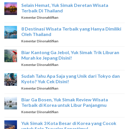
MOBIL
Selain Hemat, Yuk Simak Deretan Wisata
DI
Terbaik Di Thailand
SINGAPORE
pada
Komentar Dinonaktifkan
Selain
Hemat,
8 Destinasi Wisata Terbaik yang Hanya Dimiliki
Yuk
Oleh Thailand
Simak
pada
Komentar Dinonaktifkan
Deretan
8
Wisata
Destinasi
Biar Kantong Ga Jebol, Yuk Simak Trik Liburan
Terbaik
Wisata
Di
Murah ke Jepang Disini!
Terbaik
Thailand
pada
Komentar Dinonaktifkan
yang
Biar
Hanya
Kantong
Sudah Tahu Apa Saja yang Unik dari Tokyo dan
Dimiliki
Ga
Oleh
Kyoto? Yuk Cek Disini!
Jebol,
Thailand
pada
Komentar Dinonaktifkan
Yuk
Sudah
Simak
Tahu
Biar Ga Bosen, Yuk Simak Review Wisata
Trik
Apa
Liburan
Terbaik di Korea untuk Libur Panjangmu
Saja
Murah
pada
Komentar Dinonaktifkan
yang
ke
Biar
Unik
Jepang
Ga
Yuk Simak 3 Kota Besar di Korea yang Cocok
dari
Disini!
Bosen,
Tokyo
untuk Solo Traveler Sepertimu!