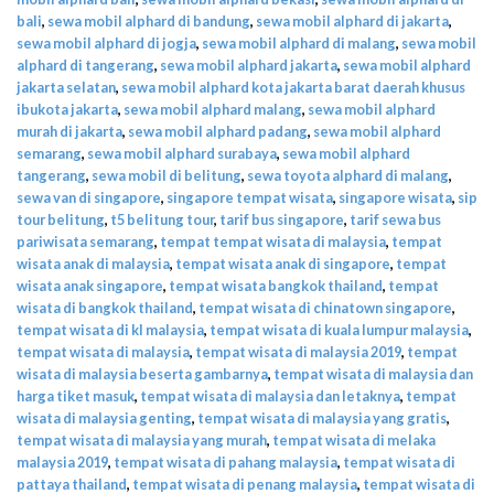
bali
,
sewa mobil alphard di bandung
,
sewa mobil alphard di jakarta
,
sewa mobil alphard di jogja
,
sewa mobil alphard di malang
,
sewa mobil
alphard di tangerang
,
sewa mobil alphard jakarta
,
sewa mobil alphard
jakarta selatan
,
sewa mobil alphard kota jakarta barat daerah khusus
ibukota jakarta
,
sewa mobil alphard malang
,
sewa mobil alphard
murah di jakarta
,
sewa mobil alphard padang
,
sewa mobil alphard
semarang
,
sewa mobil alphard surabaya
,
sewa mobil alphard
tangerang
,
sewa mobil di belitung
,
sewa toyota alphard di malang
,
sewa van di singapore
,
singapore tempat wisata
,
singapore wisata
,
sip
tour belitung
,
t5 belitung tour
,
tarif bus singapore
,
tarif sewa bus
pariwisata semarang
,
tempat tempat wisata di malaysia
,
tempat
wisata anak di malaysia
,
tempat wisata anak di singapore
,
tempat
wisata anak singapore
,
tempat wisata bangkok thailand
,
tempat
wisata di bangkok thailand
,
tempat wisata di chinatown singapore
,
tempat wisata di kl malaysia
,
tempat wisata di kuala lumpur malaysia
,
tempat wisata di malaysia
,
tempat wisata di malaysia 2019
,
tempat
wisata di malaysia beserta gambarnya
,
tempat wisata di malaysia dan
harga tiket masuk
,
tempat wisata di malaysia dan letaknya
,
tempat
wisata di malaysia genting
,
tempat wisata di malaysia yang gratis
,
tempat wisata di malaysia yang murah
,
tempat wisata di melaka
malaysia 2019
,
tempat wisata di pahang malaysia
,
tempat wisata di
pattaya thailand
,
tempat wisata di penang malaysia
,
tempat wisata di