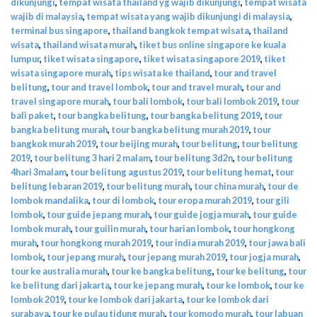
dikunjungi
,
tempat wisata thailand yg wajib dikunjungi
,
tempat wisata
wajib di malaysia
,
tempat wisata yang wajib dikunjungi di malaysia
,
terminal bus singapore
,
thailand bangkok tempat wisata
,
thailand
wisata
,
thailand wisata murah
,
tiket bus online singapore ke kuala
lumpur
,
tiket wisata singapore
,
tiket wisata singapore 2019
,
tiket
wisata singapore murah
,
tips wisata ke thailand
,
tour and travel
belitung
,
tour and travel lombok
,
tour and travel murah
,
tour and
travel singapore murah
,
tour bali lombok
,
tour bali lombok 2019
,
tour
bali paket
,
tour bangka belitung
,
tour bangka belitung 2019
,
tour
bangka belitung murah
,
tour bangka belitung murah 2019
,
tour
bangkok murah 2019
,
tour beijing murah
,
tour belitung
,
tour belitung
2019
,
tour belitung 3 hari 2 malam
,
tour belitung 3d2n
,
tour belitung
4hari 3malam
,
tour belitung agustus 2019
,
tour belitung hemat
,
tour
belitung lebaran 2019
,
tour belitung murah
,
tour china murah
,
tour de
lombok mandalika
,
tour di lombok
,
tour eropa murah 2019
,
tour gili
lombok
,
tour guide jepang murah
,
tour guide jogja murah
,
tour guide
lombok murah
,
tour guilin murah
,
tour harian lombok
,
tour hongkong
murah
,
tour hongkong murah 2019
,
tour india murah 2019
,
tour jawa bali
lombok
,
tour jepang murah
,
tour jepang murah 2019
,
tour jogja murah
,
tour ke australia murah
,
tour ke bangka belitung
,
tour ke belitung
,
tour
ke belitung dari jakarta
,
tour ke jepang murah
,
tour ke lombok
,
tour ke
lombok 2019
,
tour ke lombok dari jakarta
,
tour ke lombok dari
surabaya
,
tour ke pulau tidung murah
,
tour komodo murah
,
tour labuan