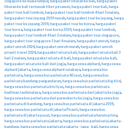
singapore ke kuala lumpur
,
harga paket liburan ke bali
,
harga paket
liburan ke bali termasuk tiket pesawat
,
harga paket tour bali
,
harga
paket tour bali lombok
,
harga paket tour bali lombok 4 hari 3 malam
,
harga paket tour jepang 2019 murah
,
harga paket tour ke jepang
,
harga
paket tour ke jepang 2019
,
harga paket tour ke korea
,
harga paket
tour korea
,
harga paket tour korea 2019
,
harga paket tour lombok
,
harga paket tour lombok 4 hari 3 malam
,
harga paket tour singapore
,
harga paket tour singapore 5 hari 4 malam
,
harga paket umroh
,
harga
paket umroh 2024
,
harga paket umroh murah
,
harga paket umroh
piranti travel 2024
,
harga paket wisata bali
,
harga paket wisata bali 3
hari 2 malam
,
harga paket wisata di bali
,
harga paket wisata ke bali
,
harga paket wisata ke bali dari jogja
,
harga sewa alphard
,
harga sewa
alphard jakarta
,
harga sewa alphard surabaya
,
harga sewa bus
pariwisata
,
harga sewa bus pariwisata 40 seat
,
harga sewa bus
pariwisata bandung pangandaran
,
harga sewa bus pariwisata big bird
,
harga sewa bus pariwisata bin ilyas
,
harga sewa bus pariwisata
budiman tasikmalaya
,
harga sewa bus pariwisata dari jakarta ke jogja
,
harga sewa bus pariwisata dari purwokerto ke jogja
,
harga sewa bus
pariwisata di bandung
,
harga sewa bus pariwisata di jakarta 2019
,
harga sewa bus pariwisata di jakarta Piranti
,
harga sewa bus
pariwisata di jakarta pusat
,
harga sewa bus pariwisata harum prima
,
harga sewa bus pariwisata jakarta
,
harga sewa bus pariwisata jakarta -
bandung
,
harga sewa bus pariwisata jakarta - jawa - bali
,
harga sewa