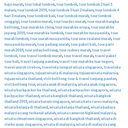
bajo murah
,
tour lokal lombok
,
tour lombok
,
tour lombok 2 hari 1
malam
,
tour lombok 2019
,
tour lombok 3 hari 2 malam
,
tour lombok 4
hari 3 malam
,
tour lombok bali
,
tour lombok murah
,
tour lombok
senggigi
,
tour london murah
,
tour lourdes murah
,
tour murah bangka
belitung
,
tour murah ke china
,
tour murah ke eropa
,
tour murah ke
jepang 2019
,
tour murah ke lombok
,
tour murah ke nusa penida
,
tour
murah lombok
,
tour murah nusa penida
,
tour new zealand murah
,
tour
nusa penida murah
,
tour padang murah
,
tour paket bali
,
tour paris
murah 2019
,
tour pulau belitung
,
tour sydney murah
,
tour travel
lombok
,
tour travel lombok murah
,
tour travel murah
,
travel paket
tour bali
,
travel tanjung pandan
,
travel tour murah ke luar negeri
,
travel umroh cirebon
,
traveloka tempat wisata singapore
,
traveloka
wisata singapore
,
tujuan wisata di malaysia
,
tujuan wisata malaysia
,
tujuan wisata thailand
,
visit belitong tour & travel tanjung pandan
,
visit belitung tour
,
wisata anak di malaysia
,
wisata anak singapore
,
wisata backpacker ke thailand
,
wisata backpacker singapore
,
wisata
backpacker thailand
,
wisata bangkok thailand
,
wisata bangkok
thailand 2019
,
wisata batam singapore
,
wisata batu caves malaysia
,
wisata belanja di thailand
,
wisata belanja thailand
,
wisata budaya
malaysia yang terkenal adalah
,
wisata cameron highland malaysia
,
wisata chinatown singapore
,
wisata di bangkok thailand
,
wisata di
clarke quay singapore
,
wisata di malaysia
,
wisata di malaysia yang