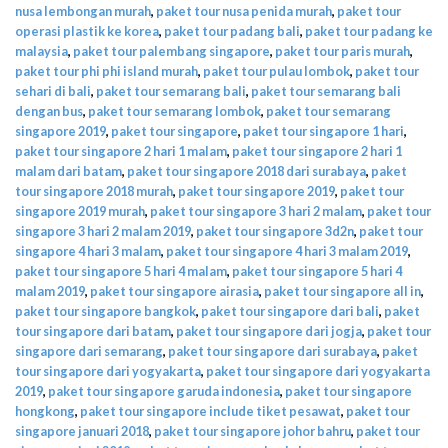
nusa lembongan murah
,
paket tour nusa penida murah
,
paket tour
operasi plastik ke korea
,
paket tour padang bali
,
paket tour padang ke
malaysia
,
paket tour palembang singapore
,
paket tour paris murah
,
paket tour phi phi island murah
,
paket tour pulau lombok
,
paket tour
sehari di bali
,
paket tour semarang bali
,
paket tour semarang bali
dengan bus
,
paket tour semarang lombok
,
paket tour semarang
singapore 2019
,
paket tour singapore
,
paket tour singapore 1 hari
,
paket tour singapore 2 hari 1 malam
,
paket tour singapore 2 hari 1
malam dari batam
,
paket tour singapore 2018 dari surabaya
,
paket
tour singapore 2018 murah
,
paket tour singapore 2019
,
paket tour
singapore 2019 murah
,
paket tour singapore 3 hari 2 malam
,
paket tour
singapore 3 hari 2 malam 2019
,
paket tour singapore 3d2n
,
paket tour
singapore 4 hari 3 malam
,
paket tour singapore 4 hari 3 malam 2019
,
paket tour singapore 5 hari 4 malam
,
paket tour singapore 5 hari 4
malam 2019
,
paket tour singapore airasia
,
paket tour singapore all in
,
paket tour singapore bangkok
,
paket tour singapore dari bali
,
paket
tour singapore dari batam
,
paket tour singapore dari jogja
,
paket tour
singapore dari semarang
,
paket tour singapore dari surabaya
,
paket
tour singapore dari yogyakarta
,
paket tour singapore dari yogyakarta
2019
,
paket tour singapore garuda indonesia
,
paket tour singapore
hongkong
,
paket tour singapore include tiket pesawat
,
paket tour
singapore januari 2018
,
paket tour singapore johor bahru
,
paket tour