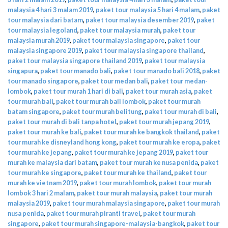
malaysia 4 hari 3 malam 2019
,
paket tour malaysia 5 hari 4 malam
,
paket
tour malaysia dari batam
,
paket tour malaysia desember 2019
,
paket
tour malaysia legoland
,
paket tour malaysia murah
,
paket tour
malaysia murah 2019
,
paket tour malaysia singapore
,
paket tour
malaysia singapore 2019
,
paket tour malaysia singapore thailand
,
paket tour malaysia singapore thailand 2019
,
paket tour malaysia
singapura
,
paket tour manado bali
,
paket tour manado bali 2018
,
paket
tour manado singapore
,
paket tour medan bali
,
paket tour medan-
lombok
,
paket tour murah 1 hari di bali
,
paket tour murah asia
,
paket
tour murah bali
,
paket tour murah bali lombok
,
paket tour murah
batam singapore
,
paket tour murah belitung
,
paket tour murah di bali
,
paket tour murah di bali tanpa hotel
,
paket tour murah jepang 2019
,
paket tour murah ke bali
,
paket tour murah ke bangkok thailand
,
paket
tour murah ke disneyland hong kong
,
paket tour murah ke eropa
,
paket
tour murah ke jepang
,
paket tour murah ke jepang 2019
,
paket tour
murah ke malaysia dari batam
,
paket tour murah ke nusa penida
,
paket
tour murah ke singapore
,
paket tour murah ke thailand
,
paket tour
murah ke vietnam 2019
,
paket tour murah lombok
,
paket tour murah
lombok 3 hari 2 malam
,
paket tour murah malaysia
,
paket tour murah
malaysia 2019
,
paket tour murah malaysia singapore
,
paket tour murah
nusa penida
,
paket tour murah piranti travel
,
paket tour murah
singapore
,
paket tour murah singapore-malaysia-bangkok
,
paket tour