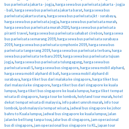
bus pariwisata jakarta - jogja
,
harga sewa bus pariwisata jakarta - jogja
- bali
,
harga sewa bus pariwisata jakarta barat
,
harga sewa bus
pariwisata jakarta utara
,
harga sewa bus pariwisata jkt - surabaya
,
harga sewa bus pariwisata jogja
,
harga sewa bus pariwisata murah
,
harga sewa bus pariwisata murah 2020
,
harga sewa bus pariwisata
piranti travel
,
harga sewa bus pariwisata sahabat cirebon
,
harga sewa
bus pariwisata semarang 2019
,
harga sewa bus pariwisata surabaya
2019
,
harga sewa bus pariwisata symphonie 2019
,
harga sewa bus
pariwisata tangerang 2019
,
harga sewa bus pariwisata terbaru
,
harga
sewa bus pariwisata terbaru 2019
,
harga sewa bus pariwisata tujuan
jogja
,
harga sewa bus pariwisata tulungagung
,
harga sewa bus
pariwisata wali 5
,
harga sewa bus singapore
,
harga sewa mobil alphard
,
harga sewa mobil alphard di bali
,
harga sewa mobil alphard di
surabaya
,
harga tiket bus dari malaka ke singapore
,
harga tiket bus
dari malaysia ke singapore
,
harga tiket bus dari singapore ke kuala
lumpur
,
harga tiket bus singapore ke kuala lumpur
,
harga tiket tempat
wisata di singapore
,
harga tour ke lombok
,
holyland tour murah
,
hotel
dekat tempat wisata di malaysia
,
info paket umroh murah
,
info tour
lombok
,
ipoh malaysia tempat wisata
,
jadwal bus singapore ke johor
bahru to Kuala lumpur
,
jadwal bus singapore ke kuala lumpur
,
jalan
jalan ke belitung tanpa tour
,
jalur bus di singapore
,
jam operasional
bus di singapore
,
jam operasional bus singapore to KL
,
japan tour