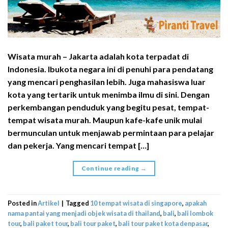
Wisata murah – Jakarta adalah kota terpadat di
Indonesia. Ibukota negara ini di penuhi para pendatang
yang mencari penghasilan lebih. Juga mahasiswa luar
kota yang tertarik untuk menimba ilmu di sini. Dengan
perkembangan penduduk yang begitu pesat, tempat-
tempat wisata murah. Maupun kafe-kafe unik mulai
bermunculan untuk menjawab permintaan para pelajar
dan pekerja. Yang mencari tempat […]
Continue reading
→
Posted in
Artikel
|
Tagged
10 tempat wisata di singapore
,
apakah
nama pantai yang menjadi objek wisata di thailand
,
bali
,
bali lombok
tour
,
bali paket tour
,
bali tour paket
,
bali tour paket kota denpasar
,