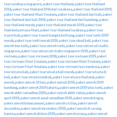
tour surabaya singapore
,
paket tour thailand
,
paket tour thailand
2016
,
paket tour thailand 2016 dari surabaya
,
paket tour thailand 2019
,
paket tour thailand 4 hari 3 malam
,
paket tour thailand dari bali
,
paket
tour thailand dari bali 2019
,
paket tour thailand dari bandung
,
paket
tour thailand murah
,
paket tour thailand murah 2019
,
paket tour
thailand pattaya 4 hari
,
paket tour thailand surabaya
,
paket tour
travel bali
,
paket tour travel bangka belitung
,
paket tour turki 2019
murah
,
paket tour turki murah 2019
,
paket tour ubud bali
,
paket tour
umroh dan turki
,
paket tour umroh turki
,
paket tour universal studio
singapore
,
paket tour universal studio singapore 2019
,
paket tour
vietnam
,
paket tour vietnam 2018
,
paket tour vietnam 2019
,
paket
tour vietnam 3 hari 2 malam
,
paket tour vietnam 4 hari 3 malam
,
paket
tour vietnam 5 hari 4 malam
,
paket tour vietnam laos kamboja
,
paket
tour wisata bali
,
paket tour wisata bali murah
,
paket tour wisata di
bali
,
paket tour wisata lombok
,
paket tour wisata thailand
,
paket
umroh
,
paket umroh 13 hari
,
paket umroh 2019
,
paket umroh 2019
bandung
,
paket umroh 2019 jakarta
,
paket umroh 2019 plus turki
,
paket
umroh akhir ramadhan 2020
,
paket umroh akhir tahun
,
paket umroh
april 2019
,
paket umroh awal ramadhan 2019
,
paket umroh bogor
,
paket umroh bulan januari
,
paket umroh cicilan
,
paket umroh
desember
,
paket umroh desember 2019
,
paket umroh di serang
banten
,
paket umroh diskon 2019
,
paket umroh eropa
,
paket umroh