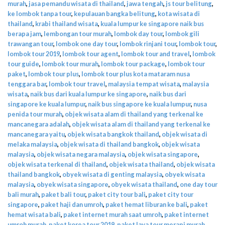
murah
,
jasa pemandu wisata di thailand
,
jawa tengah
,
js tour belitung
,
ke lombok tanpa tour
,
kepulauan bangka belitung
,
kota wisata di
thailand
,
krabi thailand wisata
,
kuala lumpur ke singapore naik bus
berapa jam
,
lembongan tour murah
,
lombok day tour
,
lombok gili
trawangan tour
,
lombok one day tour
,
lombok rinjani tour
,
lombok tour
,
lombok tour 2019
,
lombok tour agent
,
lombok tour and travel
,
lombok
tour guide
,
lombok tour murah
,
lombok tour package
,
lombok tour
paket
,
lombok tour plus
,
lombok tour plus kota mataram nusa
tenggara bar
,
lombok tour travel
,
malaysia tempat wisata
,
malaysia
wisata
,
naik bus dari kuala lumpur ke singapore
,
naik bus dari
singapore ke kuala lumpur
,
naik bus singapore ke kuala lumpur
,
nusa
penida tour murah
,
objek wisata alam di thailand yang terkenal ke
mancanegara adalah
,
objek wisata alam di thailand yang terkenal ke
mancanegara yaitu
,
objek wisata bangkok thailand
,
objek wisata di
melaka malaysia
,
objek wisata di thailand bangkok
,
objek wisata
malaysia
,
objek wisata negara malaysia
,
objek wisata singapore
,
objek wisata terkenal di thailand
,
objek wisata thailand
,
objek wisata
thailand bangkok
,
obyek wisata di genting malaysia
,
obyek wisata
malaysia
,
obyek wisata singapore
,
obyek wisata thailand
,
one day tour
bali murah
,
paket bali tour
,
paket city tour bali
,
paket city tour
singapore
,
paket haji dan umroh
,
paket hemat liburan ke bali
,
paket
hemat wisata bali
,
paket internet murah saat umroh
,
paket internet
umroh murah
,
paket korea tour 2019
,
paket lava tour merapi murah
,