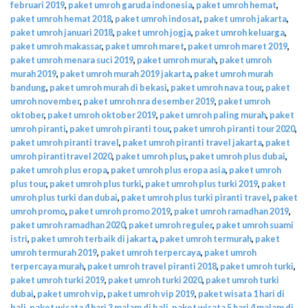
februari 2019
,
paket umroh garuda indonesia
,
paket umroh hemat
,
paket umroh hemat 2018
,
paket umroh indosat
,
paket umroh jakarta
,
paket umroh januari 2018
,
paket umroh jogja
,
paket umroh keluarga
,
paket umroh makassar
,
paket umroh maret
,
paket umroh maret 2019
,
paket umroh menara suci 2019
,
paket umroh murah
,
paket umroh
murah 2019
,
paket umroh murah 2019 jakarta
,
paket umroh murah
bandung
,
paket umroh murah di bekasi
,
paket umroh nava tour
,
paket
umroh november
,
paket umroh nra desember 2019
,
paket umroh
oktober
,
paket umroh oktober 2019
,
paket umroh paling murah
,
paket
umroh piranti
,
paket umroh piranti tour
,
paket umroh piranti tour 2020
,
paket umroh piranti travel
,
paket umroh piranti travel jakarta
,
paket
umroh pirantitravel 2020
,
paket umroh plus
,
paket umroh plus dubai
,
paket umroh plus eropa
,
paket umroh plus eropa asia
,
paket umroh
plus tour
,
paket umroh plus turki
,
paket umroh plus turki 2019
,
paket
umroh plus turki dan dubai
,
paket umroh plus turki piranti travel
,
paket
umroh promo
,
paket umroh promo 2019
,
paket umroh ramadhan 2019
,
paket umroh ramadhan 2020
,
paket umroh reguler
,
paket umroh suami
istri
,
paket umroh terbaik di jakarta
,
paket umroh termurah
,
paket
umroh termurah 2019
,
paket umroh terpercaya
,
paket umroh
terpercaya murah
,
paket umroh travel piranti 2018
,
paket umroh turki
,
paket umroh turki 2019
,
paket umroh turki 2020
,
paket umroh turki
dubai
,
paket umroh vip
,
paket umroh vip 2019
,
paket wisata 1 hari di
bali
,
paket wisata 4 hari 3 malam di bali
,
paket wisata 5 hari 4 malam di