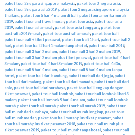
paket tour 2 negara singapore malaysia
,
paket tour 3 negara asia
,
paket tour 3 negara asia 2019
,
paket tour 3 negara singapore malaysia
thailand
,
paket tour 5 hari 4 malam di bali
,
paket tour amerika murah
2019
,
paket tour and travel murah
,
paket tour asia
,
paket tour asia
2019
,
paket tour asia murah
,
paket tour asia tenggara
,
paket tour
australia 2019 murah
,
paket tour australia murah
,
paket tour bali
,
paket tour bali + tiket pesawat
,
paket tour bali 1 hari
,
paket tour bali 2
hari
,
paket tour bali 2 hari 1 malam tanpa hotel
,
paket tour bali 2019
,
paket tour bali 3 hari 2 malam
,
paket tour bali 3 hari 2 malam 2019
,
paket tour bali 3 hari 2 malam plus tiket pesawat
,
paket tour bali 4 hari
3 malam
,
paket tour bali 4 hari 3 malam 2019
,
paket tour bali 4d3n
,
paket tour bali 5 hari 4 malam
,
paket tour bali 5 hari 4 malam tanpa
hotel
,
paket tour bali dari bandung
,
paket tour bali dari jogja
,
paket
tour bali dari malang
,
paket tour bali dari manado
,
paket tour bali dari
solo
,
paket tour bali dari surabaya
,
paket tour bali lengkap dengan
tiket pesawat
,
paket tour bali lombok
,
paket tour bali lombok 4 hari 3
malam
,
paket tour bali lombok 5 hari 4 malam
,
paket tour bali lombok
murah
,
paket tour bali murah
,
paket tour bali murah 2019
,
paket tour
bali murah dari surabaya
,
paket tour bali murah lengkap
,
paket tour
bali murah meriah
,
paket tour bali murah plus tiket pesawat
,
paket
tour bali murah plus tiket pesawat 2018
,
paket tour bali murah plus
tiket pesawat 2019
,
paket tour bali murah tanpa hotel
,
paket tour bali