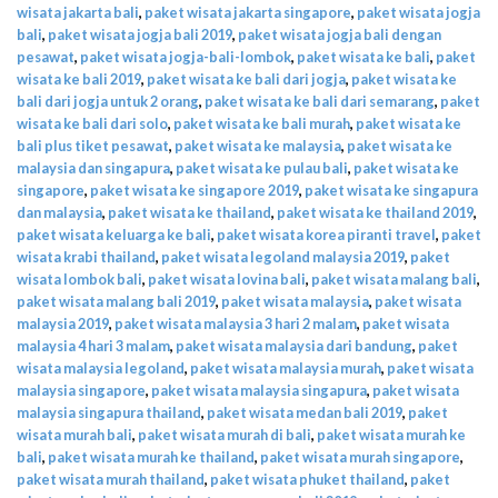
wisata jakarta bali
,
paket wisata jakarta singapore
,
paket wisata jogja
bali
,
paket wisata jogja bali 2019
,
paket wisata jogja bali dengan
pesawat
,
paket wisata jogja-bali-lombok
,
paket wisata ke bali
,
paket
wisata ke bali 2019
,
paket wisata ke bali dari jogja
,
paket wisata ke
bali dari jogja untuk 2 orang
,
paket wisata ke bali dari semarang
,
paket
wisata ke bali dari solo
,
paket wisata ke bali murah
,
paket wisata ke
bali plus tiket pesawat
,
paket wisata ke malaysia
,
paket wisata ke
malaysia dan singapura
,
paket wisata ke pulau bali
,
paket wisata ke
singapore
,
paket wisata ke singapore 2019
,
paket wisata ke singapura
dan malaysia
,
paket wisata ke thailand
,
paket wisata ke thailand 2019
,
paket wisata keluarga ke bali
,
paket wisata korea piranti travel
,
paket
wisata krabi thailand
,
paket wisata legoland malaysia 2019
,
paket
wisata lombok bali
,
paket wisata lovina bali
,
paket wisata malang bali
,
paket wisata malang bali 2019
,
paket wisata malaysia
,
paket wisata
malaysia 2019
,
paket wisata malaysia 3 hari 2 malam
,
paket wisata
malaysia 4 hari 3 malam
,
paket wisata malaysia dari bandung
,
paket
wisata malaysia legoland
,
paket wisata malaysia murah
,
paket wisata
malaysia singapore
,
paket wisata malaysia singapura
,
paket wisata
malaysia singapura thailand
,
paket wisata medan bali 2019
,
paket
wisata murah bali
,
paket wisata murah di bali
,
paket wisata murah ke
bali
,
paket wisata murah ke thailand
,
paket wisata murah singapore
,
paket wisata murah thailand
,
paket wisata phuket thailand
,
paket