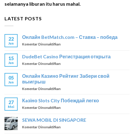
selamanya liburan itu harus mahal.
LATEST POSTS
Онлайн BetMatch.com – Ставка – победа
22
Jun
pada
Komentar Dinonaktifkan
Онлайн
BetMatch.com
DudeBet Casino Регистрация открыта
15
–
Jun
pada
Komentar Dinonaktifkan
Ставка
DudeBet
–
Casino
победа
Онлайн Казино Рейтинг Забери свой
05
Регистрация
выигрыш
Jun
открыта
pada
Komentar Dinonaktifkan
Онлайн
Казино
Кaзіно Slots City Побеждай легко
27
Рейтинг
Mei
pada
Komentar Dinonaktifkan
Забери
Кaзіно
свой
Slots
SEWA MOBIL DI SINGAPORE
выигрыш
City
pada
Komentar Dinonaktifkan
Побеждай
SEWA
легко