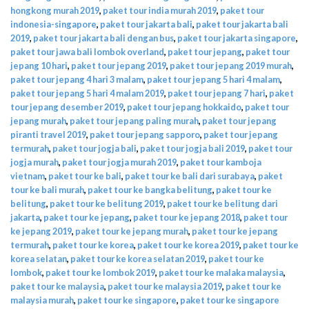
hongkong murah 2019
,
paket tour india murah 2019
,
paket tour
indonesia-singapore
,
paket tour jakarta bali
,
paket tour jakarta bali
2019
,
paket tour jakarta bali dengan bus
,
paket tour jakarta singapore
,
paket tour jawa bali lombok overland
,
paket tour jepang
,
paket tour
jepang 10 hari
,
paket tour jepang 2019
,
paket tour jepang 2019 murah
,
paket tour jepang 4 hari 3 malam
,
paket tour jepang 5 hari 4 malam
,
paket tour jepang 5 hari 4 malam 2019
,
paket tour jepang 7 hari
,
paket
tour jepang desember 2019
,
paket tour jepang hokkaido
,
paket tour
jepang murah
,
paket tour jepang paling murah
,
paket tour jepang
piranti travel 2019
,
paket tour jepang sapporo
,
paket tour jepang
termurah
,
paket tour jogja bali
,
paket tour jogja bali 2019
,
paket tour
jogja murah
,
paket tour jogja murah 2019
,
paket tour kamboja
vietnam
,
paket tour ke bali
,
paket tour ke bali dari surabaya
,
paket
tour ke bali murah
,
paket tour ke bangka belitung
,
paket tour ke
belitung
,
paket tour ke belitung 2019
,
paket tour ke belitung dari
jakarta
,
paket tour ke jepang
,
paket tour ke jepang 2018
,
paket tour
ke jepang 2019
,
paket tour ke jepang murah
,
paket tour ke jepang
termurah
,
paket tour ke korea
,
paket tour ke korea 2019
,
paket tour ke
korea selatan
,
paket tour ke korea selatan 2019
,
paket tour ke
lombok
,
paket tour ke lombok 2019
,
paket tour ke malaka malaysia
,
paket tour ke malaysia
,
paket tour ke malaysia 2019
,
paket tour ke
malaysia murah
,
paket tour ke singapore
,
paket tour ke singapore