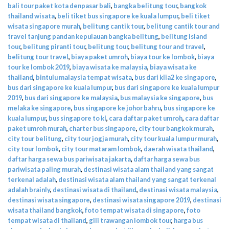
bali tour paket kota denpasar bali
,
bangka belitung tour
,
bangkok
thailand wisata
,
beli tiket bus singapore ke kuala lumpur
,
beli tiket
wisata singapore murah
,
belitung cantik tour
,
belitung cantik tour and
travel tanjung pandan kepulauan bangka belitung
,
belitung island
tour
,
belitung piranti tour
,
belitung tour
,
belitung tour and travel
,
belitung tour travel
,
biaya paket umroh
,
biaya tour ke lombok
,
biaya
tour ke lombok 2019
,
biaya wisata ke malaysia
,
biaya wisata ke
thailand
,
bintulu malaysia tempat wisata
,
bus dari klia2 ke singapore
,
bus dari singapore ke kuala lumpur
,
bus dari singapore ke kuala lumpur
2019
,
bus dari singapore ke malaysia
,
bus malaysia ke singapore
,
bus
melaka ke singapore
,
bus singapore ke johor bahru
,
bus singapore ke
kuala lumpur
,
bus singapore to kl
,
cara daftar paket umroh
,
cara daftar
paket umroh murah
,
charter bus singapore
,
city tour bangkok murah
,
city tour belitung
,
city tour jogja murah
,
city tour kuala lumpur murah
,
city tour lombok
,
city tour mataram lombok
,
daerah wisata thailand
,
daftar harga sewa bus pariwisata jakarta
,
daftar harga sewa bus
pariwisata paling murah
,
destinasi wisata alam thailand yang sangat
terkenal adalah
,
destinasi wisata alam thailand yang sangat terkenal
adalah brainly
,
destinasi wisata di thailand
,
destinasi wisata malaysia
,
destinasi wisata singapore
,
destinasi wisata singapore 2019
,
destinasi
wisata thailand bangkok
,
foto tempat wisata di singapore
,
foto
tempat wisata di thailand
,
gili trawangan lombok tour
,
harga bus