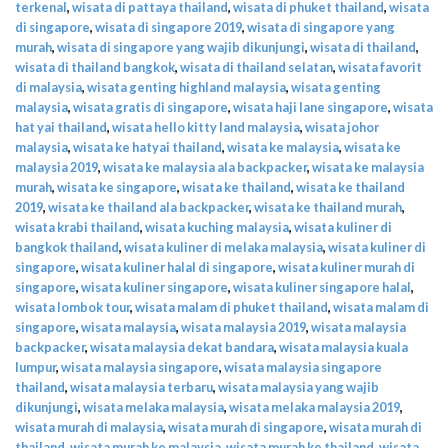
terkenal
,
wisata di pattaya thailand
,
wisata di phuket thailand
,
wisata
di singapore
,
wisata di singapore 2019
,
wisata di singapore yang
murah
,
wisata di singapore yang wajib dikunjungi
,
wisata di thailand
,
wisata di thailand bangkok
,
wisata di thailand selatan
,
wisata favorit
di malaysia
,
wisata genting highland malaysia
,
wisata genting
malaysia
,
wisata gratis di singapore
,
wisata haji lane singapore
,
wisata
hat yai thailand
,
wisata hello kitty land malaysia
,
wisata johor
malaysia
,
wisata ke hatyai thailand
,
wisata ke malaysia
,
wisata ke
malaysia 2019
,
wisata ke malaysia ala backpacker
,
wisata ke malaysia
murah
,
wisata ke singapore
,
wisata ke thailand
,
wisata ke thailand
2019
,
wisata ke thailand ala backpacker
,
wisata ke thailand murah
,
wisata krabi thailand
,
wisata kuching malaysia
,
wisata kuliner di
bangkok thailand
,
wisata kuliner di melaka malaysia
,
wisata kuliner di
singapore
,
wisata kuliner halal di singapore
,
wisata kuliner murah di
singapore
,
wisata kuliner singapore
,
wisata kuliner singapore halal
,
wisata lombok tour
,
wisata malam di phuket thailand
,
wisata malam di
singapore
,
wisata malaysia
,
wisata malaysia 2019
,
wisata malaysia
backpacker
,
wisata malaysia dekat bandara
,
wisata malaysia kuala
lumpur
,
wisata malaysia singapore
,
wisata malaysia singapore
thailand
,
wisata malaysia terbaru
,
wisata malaysia yang wajib
dikunjungi
,
wisata melaka malaysia
,
wisata melaka malaysia 2019
,
wisata murah di malaysia
,
wisata murah di singapore
,
wisata murah di
thailand
,
wisata murah ke malaysia
,
wisata murah ke thailand
,
wisata