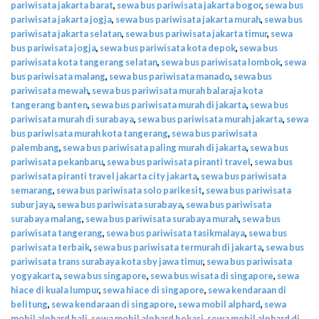
pariwisata jakarta barat
,
sewa bus pariwisata jakarta bogor
,
sewa bus
pariwisata jakarta jogja
,
sewa bus pariwisata jakarta murah
,
sewa bus
pariwisata jakarta selatan
,
sewa bus pariwisata jakarta timur
,
sewa
bus pariwisata jogja
,
sewa bus pariwisata kota depok
,
sewa bus
pariwisata kota tangerang selatan
,
sewa bus pariwisata lombok
,
sewa
bus pariwisata malang
,
sewa bus pariwisata manado
,
sewa bus
pariwisata mewah
,
sewa bus pariwisata murah balaraja kota
tangerang banten
,
sewa bus pariwisata murah di jakarta
,
sewa bus
pariwisata murah di surabaya
,
sewa bus pariwisata murah jakarta
,
sewa
bus pariwisata murah kota tangerang
,
sewa bus pariwisata
palembang
,
sewa bus pariwisata paling murah di jakarta
,
sewa bus
pariwisata pekanbaru
,
sewa bus pariwisata piranti travel
,
sewa bus
pariwisata piranti travel jakarta city jakarta
,
sewa bus pariwisata
semarang
,
sewa bus pariwisata solo parikesit
,
sewa bus pariwisata
subur jaya
,
sewa bus pariwisata surabaya
,
sewa bus pariwisata
surabaya malang
,
sewa bus pariwisata surabaya murah
,
sewa bus
pariwisata tangerang
,
sewa bus pariwisata tasikmalaya
,
sewa bus
pariwisata terbaik
,
sewa bus pariwisata termurah di jakarta
,
sewa bus
pariwisata trans surabaya kota sby jawa timur
,
sewa bus pariwisata
yogyakarta
,
sewa bus singapore
,
sewa bus wisata di singapore
,
sewa
hiace di kuala lumpur
,
sewa hiace di singapore
,
sewa kendaraan di
belitung
,
sewa kendaraan di singapore
,
sewa mobil alphard
,
sewa
mobil alphard bali
,
sewa mobil alphard bekasi
,
sewa mobil alphard di