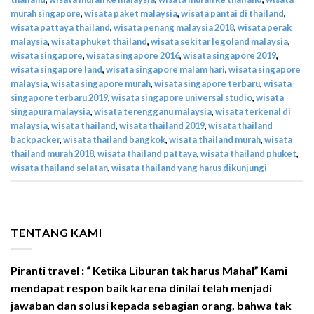
murah singapore
,
wisata paket malaysia
,
wisata pantai di thailand
,
wisata pattaya thailand
,
wisata penang malaysia 2018
,
wisata perak
malaysia
,
wisata phuket thailand
,
wisata sekitar legoland malaysia
,
wisata singapore
,
wisata singapore 2016
,
wisata singapore 2019
,
wisata singapore land
,
wisata singapore malam hari
,
wisata singapore
malaysia
,
wisata singapore murah
,
wisata singapore terbaru
,
wisata
singapore terbaru 2019
,
wisata singapore universal studio
,
wisata
singapura malaysia
,
wisata terengganu malaysia
,
wisata terkenal di
malaysia
,
wisata thailand
,
wisata thailand 2019
,
wisata thailand
backpacker
,
wisata thailand bangkok
,
wisata thailand murah
,
wisata
thailand murah 2018
,
wisata thailand pattaya
,
wisata thailand phuket
,
wisata thailand selatan
,
wisata thailand yang harus dikunjungi
TENTANG KAMI
Piranti travel : “ Ketika Liburan tak harus Mahal” Kami
mendapat respon baik karena dinilai telah menjadi
jawaban dan solusi kepada sebagian orang, bahwa tak