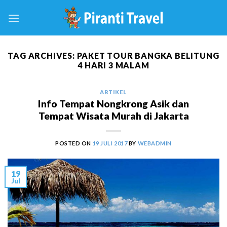
Skip
to
content
TAG ARCHIVES:
PAKET TOUR BANGKA BELITUNG
4 HARI 3 MALAM
ARTIKEL
Info Tempat Nongkrong Asik dan
Tempat Wisata Murah di Jakarta
POSTED ON
19 JULI 2017
BY
WEBADMIN
19
Jul