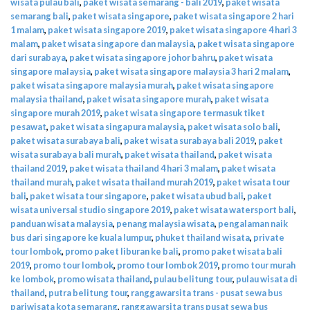
wisata pulau bali
,
paket wisata semarang - bali 2019
,
paket wisata
semarang bali
,
paket wisata singapore
,
paket wisata singapore 2 hari
1 malam
,
paket wisata singapore 2019
,
paket wisata singapore 4 hari 3
malam
,
paket wisata singapore dan malaysia
,
paket wisata singapore
dari surabaya
,
paket wisata singapore johor bahru
,
paket wisata
singapore malaysia
,
paket wisata singapore malaysia 3 hari 2 malam
,
paket wisata singapore malaysia murah
,
paket wisata singapore
malaysia thailand
,
paket wisata singapore murah
,
paket wisata
singapore murah 2019
,
paket wisata singapore termasuk tiket
pesawat
,
paket wisata singapura malaysia
,
paket wisata solo bali
,
paket wisata surabaya bali
,
paket wisata surabaya bali 2019
,
paket
wisata surabaya bali murah
,
paket wisata thailand
,
paket wisata
thailand 2019
,
paket wisata thailand 4 hari 3 malam
,
paket wisata
thailand murah
,
paket wisata thailand murah 2019
,
paket wisata tour
bali
,
paket wisata tour singapore
,
paket wisata ubud bali
,
paket
wisata universal studio singapore 2019
,
paket wisata watersport bali
,
panduan wisata malaysia
,
penang malaysia wisata
,
pengalaman naik
bus dari singapore ke kuala lumpur
,
phuket thailand wisata
,
private
tour lombok
,
promo paket liburan ke bali
,
promo paket wisata bali
2019
,
promo tour lombok
,
promo tour lombok 2019
,
promo tour murah
ke lombok
,
promo wisata thailand
,
pulau belitung tour
,
pulau wisata di
thailand
,
putra belitung tour
,
ranggawarsita trans - pusat sewa bus
pariwisata kota semarang
,
ranggawarsita trans pusat sewa bus