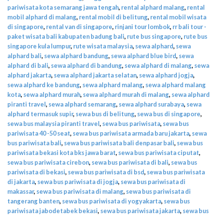
pariwisata kota semarang jawa tengah
,
rental alphard malang
,
rental
mobil alphard di malang
,
rental mobil di belitung
,
rental mobil wisata
di singapore
,
rental van di singapore
,
rinjani tour lombok
,
rr bali tour -
paket wisata bali kabupaten badung bali
,
rute bus singapore
,
rute bus
singapore kula lumpur
,
rute wisata malaysia
,
sewa alphard
,
sewa
alphard bali
,
sewa alphard bandung
,
sewa alphard blue bird
,
sewa
alphard di bali
,
sewa alphard di bandung
,
sewa alphard di malang
,
sewa
alphard jakarta
,
sewa alphard jakarta selatan
,
sewa alphard jogja
,
sewa alphard ke bandung
,
sewa alphard malang
,
sewa alphard malang
kota
,
sewa alphard murah
,
sewa alphard murah di malang
,
sewa alphard
piranti travel
,
sewa alphard semarang
,
sewa alphard surabaya
,
sewa
alphard termasuk supir
,
sewa bus di belitung
,
sewa bus di singapore
,
sewa bus malaysia piranti travel
,
sewa bus pariwisata
,
sewa bus
pariwisata 40 -50 seat
,
sewa bus pariwisata armada baru jakarta
,
sewa
bus pariwisata bali
,
sewa bus pariwisata bali denpasar bali
,
sewa bus
pariwisata bekasi kota bks jawa barat
,
sewa bus pariwisata ciputat
,
sewa bus pariwisata cirebon
,
sewa bus pariwisata di bali
,
sewa bus
pariwisata di bekasi
,
sewa bus pariwisata di bsd
,
sewa bus pariwisata
di jakarta
,
sewa bus pariwisata di jogja
,
sewa bus pariwisata di
makassar
,
sewa bus pariwisata di malang
,
sewa bus pariwisata di
tangerang banten
,
sewa bus pariwisata di yogyakarta
,
sewa bus
pariwisata jabodetabek bekasi
,
sewa bus pariwisata jakarta
,
sewa bus