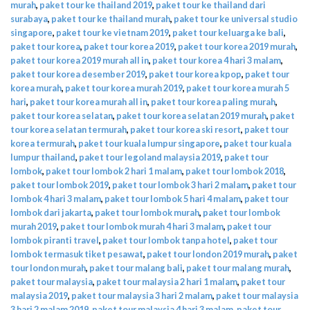
murah
,
paket tour ke thailand 2019
,
paket tour ke thailand dari
surabaya
,
paket tour ke thailand murah
,
paket tour ke universal studio
singapore
,
paket tour ke vietnam 2019
,
paket tour keluarga ke bali
,
paket tour korea
,
paket tour korea 2019
,
paket tour korea 2019 murah
,
paket tour korea 2019 murah all in
,
paket tour korea 4 hari 3 malam
,
paket tour korea desember 2019
,
paket tour korea kpop
,
paket tour
korea murah
,
paket tour korea murah 2019
,
paket tour korea murah 5
hari
,
paket tour korea murah all in
,
paket tour korea paling murah
,
paket tour korea selatan
,
paket tour korea selatan 2019 murah
,
paket
tour korea selatan termurah
,
paket tour korea ski resort
,
paket tour
korea termurah
,
paket tour kuala lumpur singapore
,
paket tour kuala
lumpur thailand
,
paket tour legoland malaysia 2019
,
paket tour
lombok
,
paket tour lombok 2 hari 1 malam
,
paket tour lombok 2018
,
paket tour lombok 2019
,
paket tour lombok 3 hari 2 malam
,
paket tour
lombok 4 hari 3 malam
,
paket tour lombok 5 hari 4 malam
,
paket tour
lombok dari jakarta
,
paket tour lombok murah
,
paket tour lombok
murah 2019
,
paket tour lombok murah 4 hari 3 malam
,
paket tour
lombok piranti travel
,
paket tour lombok tanpa hotel
,
paket tour
lombok termasuk tiket pesawat
,
paket tour london 2019 murah
,
paket
tour london murah
,
paket tour malang bali
,
paket tour malang murah
,
paket tour malaysia
,
paket tour malaysia 2 hari 1 malam
,
paket tour
malaysia 2019
,
paket tour malaysia 3 hari 2 malam
,
paket tour malaysia
3 hari 2 malam 2019
,
paket tour malaysia 4 hari 3 malam
,
paket tour