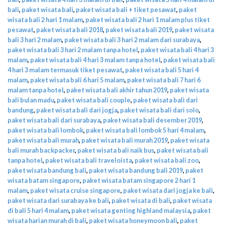
bali
,
paket wisata bali
,
paket wisata bali + tiket pesawat
,
paket
wisata bali 2 hari 1 malam
,
paket wisata bali 2 hari 1 malam plus tiket
pesawat
,
paket wisata bali 2018
,
paket wisata bali 2019
,
paket wisata
bali 3 hari 2 malam
,
paket wisata bali 3 hari 2 malam dari surabaya
,
paket wisata bali 3 hari 2 malam tanpa hotel
,
paket wisata bali 4 hari 3
malam
,
paket wisata bali 4 hari 3 malam tanpa hotel
,
paket wisata bali
4 hari 3 malam termasuk tiket pesawat
,
paket wisata bali 5 hari 4
malam
,
paket wisata bali 6 hari 5 malam
,
paket wisata bali 7 hari 6
malam tanpa hotel
,
paket wisata bali akhir tahun 2019
,
paket wisata
bali bulan madu
,
paket wisata bali couple
,
paket wisata bali dari
bandung
,
paket wisata bali dari jogja
,
paket wisata bali dari solo
,
paket wisata bali dari surabaya
,
paket wisata bali desember 2019
,
paket wisata bali lombok
,
paket wisata bali lombok 5 hari 4 malam
,
paket wisata bali murah
,
paket wisata bali murah 2019
,
paket wisata
bali murah backpacker
,
paket wisata bali naik bus
,
paket wisata bali
tanpa hotel
,
paket wisata bali traveloista
,
paket wisata bali zoo
,
paket wisata bandung bali
,
paket wisata bandung bali 2019
,
paket
wisata batam singapore
,
paket wisata batam singapore 2 hari 1
malam
,
paket wisata cruise singapore
,
paket wisata dari jogja ke bali
,
paket wisata dari surabaya ke bali
,
paket wisata di bali
,
paket wisata
di bali 5 hari 4 malam
,
paket wisata genting highland malaysia
,
paket
wisata harian murah di bali
,
paket wisata honeymoon bali
,
paket