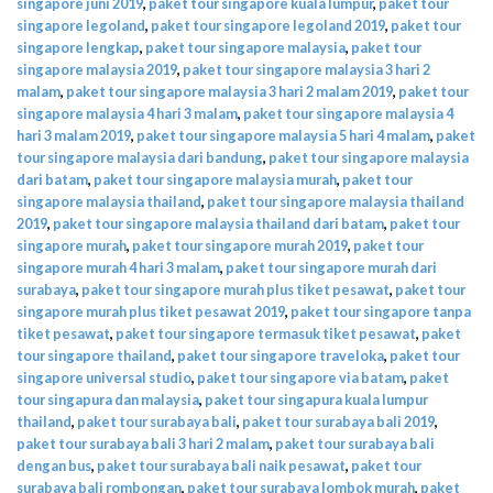
singapore juni 2019
,
paket tour singapore kuala lumpur
,
paket tour
singapore legoland
,
paket tour singapore legoland 2019
,
paket tour
singapore lengkap
,
paket tour singapore malaysia
,
paket tour
singapore malaysia 2019
,
paket tour singapore malaysia 3 hari 2
malam
,
paket tour singapore malaysia 3 hari 2 malam 2019
,
paket tour
singapore malaysia 4 hari 3 malam
,
paket tour singapore malaysia 4
hari 3 malam 2019
,
paket tour singapore malaysia 5 hari 4 malam
,
paket
tour singapore malaysia dari bandung
,
paket tour singapore malaysia
dari batam
,
paket tour singapore malaysia murah
,
paket tour
singapore malaysia thailand
,
paket tour singapore malaysia thailand
2019
,
paket tour singapore malaysia thailand dari batam
,
paket tour
singapore murah
,
paket tour singapore murah 2019
,
paket tour
singapore murah 4 hari 3 malam
,
paket tour singapore murah dari
surabaya
,
paket tour singapore murah plus tiket pesawat
,
paket tour
singapore murah plus tiket pesawat 2019
,
paket tour singapore tanpa
tiket pesawat
,
paket tour singapore termasuk tiket pesawat
,
paket
tour singapore thailand
,
paket tour singapore traveloka
,
paket tour
singapore universal studio
,
paket tour singapore via batam
,
paket
tour singapura dan malaysia
,
paket tour singapura kuala lumpur
thailand
,
paket tour surabaya bali
,
paket tour surabaya bali 2019
,
paket tour surabaya bali 3 hari 2 malam
,
paket tour surabaya bali
dengan bus
,
paket tour surabaya bali naik pesawat
,
paket tour
surabaya bali rombongan
,
paket tour surabaya lombok murah
,
paket