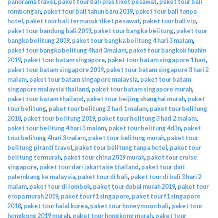
panorama travel
,
paket tour bali plus tiket pesawat
,
paket tour bali
rombongan
,
paket tour bali tahun baru 2019
,
paket tour bali tanpa
hotel
,
paket tour bali termasuk tiket pesawat
,
paket tour bali vip
,
paket tour bandung bali 2019
,
paket tour bangka belitung
,
paket tour
bangka belitung 2019
,
paket tour bangka belitung 4 hari 3 malam
,
paket tour bangka belitung 4hari 3malam
,
paket tour bangkok huahin
2019
,
paket tour batam singapore
,
paket tour batam singapore 1 hari
,
paket tour batam singapore 2019
,
paket tour batam singapore 3 hari 2
malam
,
paket tour batam singapore malaysia
,
paket tour batam
singapore malaysia thailand
,
paket tour batam singapore murah
,
paket tour batam thailand
,
paket tour beijing shanghai murah
,
paket
tour belitung
,
paket tour belitung 2 hari 1 malam
,
paket tour belitung
2018
,
paket tour belitung 2019
,
paket tour belitung 3 hari 2 malam
,
paket tour belitung 4 hari 3 malam
,
paket tour belitung 4d3n
,
paket
tour belitung 4hari 3malam
,
paket tour belitung murah
,
paket tour
belitung piranti travel
,
paket tour belitung tanpa hotel
,
paket tour
belitung termurah
,
paket tour china 2019 murah
,
paket tour cruise
singapore
,
paket tour dari jakarta ke thailand
,
paket tour dari
palembang ke malaysia
,
paket tour di bali
,
paket tour di bali 3 hari 2
malam
,
paket tour di lombok
,
paket tour dubai murah 2019
,
paket tour
eropa murah 2019
,
paket tour f1 singapore
,
paket tour f1 singapore
2018
,
paket tour halal korea
,
paket tour honeymoon bali
,
paket tour
hongkong 2019 murah
,
paket tour hongkong murah
,
paket tour