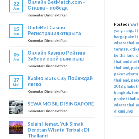
Онлайн BetMatch.com –
22
Ставка – победа
Jun
pada
Komentar Dinonaktifkan
Онлайн
Posted in
Art
BetMatch.com
DudeBet Casino
15
yang sangat t
–
Регистрация открыта
Jun
Ставка
harga paket t
pada
Komentar Dinonaktifkan
–
wisata thaila
DudeBet
победа
termasuk tik
Casino
Онлайн Казино Рейтинг
05
ke thailand
,
p
Регистрация
Забери свой выигрыш
Jun
thailand dari 
открыта
pada
Komentar Dinonaktifkan
thailand
,
pake
Онлайн
paket wisata
Казино
Кaзіно Slots City Побеждай
27
thailand
,
pake
Рейтинг
легко
Mei
2019
,
phuket 
Забери
pada
Komentar Dinonaktifkan
bangkok
,
tem
свой
Кaзіно
выигрыш
phuket thail
Slots
SEWA MOBIL DI SINGAPORE
wisata thail
City
dikunjungi
pada
Komentar Dinonaktifkan
Побеждай
SEWA
легко
MOBIL
Selain Hemat, Yuk Simak
DI
Deretan Wisata Terbaik Di
SINGAPORE
Thailand