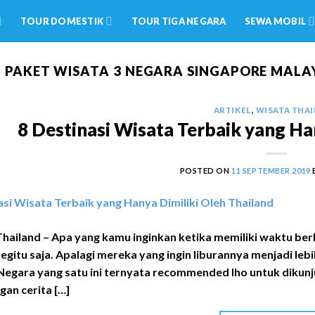
TOUR DOMESTIK
TOUR TIGA NEGARA
SEWA MOBIL
:
PAKET WISATA 3 NEGARA SINGAPORE MALA
ARTIKEL
,
WISATA THA
8 Destinasi Wisata Terbaik yang Ha
POSTED ON
11 SEPTEMBER 2019
Thailand – Apa yang kamu inginkan ketika memiliki waktu ber
egitu saja. Apalagi mereka yang ingin liburannya menjadi l
Negara yang satu ini ternyata recommended lho untuk dikun
gan cerita […]