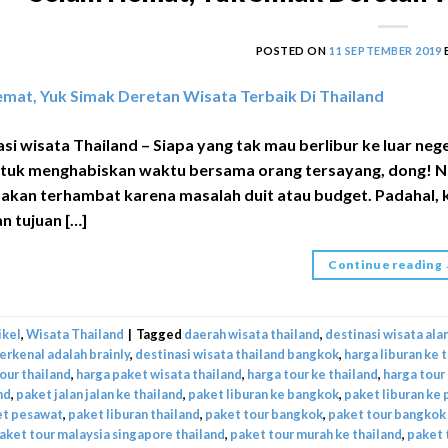
POSTED ON
11 SEPTEMBER 2019
i wisata Thailand – Siapa yang tak mau berlibur ke luar nege
tuk menghabiskan waktu bersama orang tersayang, dong! Nam
i akan terhambat karena masalah duit atau budget. Padahal
 tujuan […]
Continue reading
ikel
,
Wisata Thailand
|
Tagged
daerah wisata thailand
,
destinasi wisata ala
erkenal adalah brainly
,
destinasi wisata thailand bangkok
,
harga liburan ke 
our thailand
,
harga paket wisata thailand
,
harga tour ke thailand
,
harga tour
nd
,
paket jalan jalan ke thailand
,
paket liburan ke bangkok
,
paket liburan ke 
et pesawat
,
paket liburan thailand
,
paket tour bangkok
,
paket tour bangkok a
aket tour malaysia singapore thailand
,
paket tour murah ke thailand
,
paket t