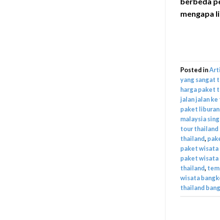
berbeda pe
mengapa li
Posted in
Art
yang sangat t
harga paket t
jalan jalan ke
paket liburan
malaysia sing
tour thailand
thailand
,
pake
paket wisata 
paket wisata 
thailand
,
temp
wisata bangk
thailand ban