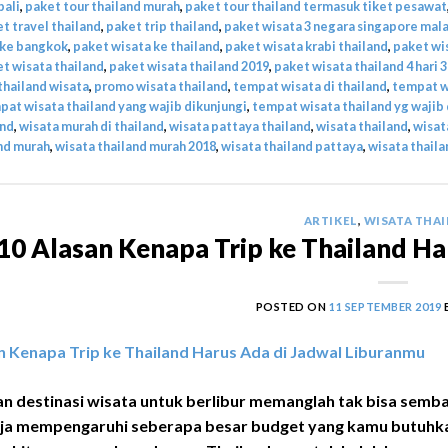
bali
,
paket tour thailand murah
,
paket tour thailand termasuk tiket pesawat
t travel thailand
,
paket trip thailand
,
paket wisata 3 negara singapore mala
 ke bangkok
,
paket wisata ke thailand
,
paket wisata krabi thailand
,
paket wi
t wisata thailand
,
paket wisata thailand 2019
,
paket wisata thailand 4 hari 
thailand wisata
,
promo wisata thailand
,
tempat wisata di thailand
,
tempat w
pat wisata thailand yang wajib dikunjungi
,
tempat wisata thailand yg wajib 
and
,
wisata murah di thailand
,
wisata pattaya thailand
,
wisata thailand
,
wisat
and murah
,
wisata thailand murah 2018
,
wisata thailand pattaya
,
wisata thail
ARTIKEL
,
WISATA THA
10 Alasan Kenapa Trip ke Thailand H
POSTED ON
11 SEPTEMBER 2019
 destinasi wisata untuk berlibur memanglah tak bisa semb
saja mempengaruhi seberapa besar budget yang kamu butuhkan