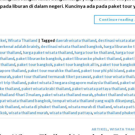
pada liburan di dalam negeri. Kuncinya ada pada paket tour ya
Continue reading
ikel
,
Wisata Thailand
|
Tagged
daerah wisata thailand
,
destinasi wisata ala
erkenal adalah brainly
,
destinasi wisata thailand bangkok
,
harga liburan ke 
our thailand
,
harga paket wisata thailand
,
harga tour ke thailand
,
harga tour
 thailand
,
paket liburan ke bangkok
,
paket liburan ke phuket thailand
,
paket 
 thailand
,
paket tour bangkok
,
paket tour bangkok all in
,
paket tour bangko
apore thailand
,
paket tour murah ke thailand
,
paket tour phi phi island
,
pake
 murah
,
paket tour thailand termasuk tiket pesawat
,
paket tour wisata thail
t trip thailand
,
paket wisata 3 negara singapore malaysia thailand
,
paket w
ke thailand
,
paket wisata krabi thailand
,
paket wisata pattaya thailand
,
pak
thailand 4 hari 3 malam
,
paket wisata thailand murah
,
phuket thailand wisat
at wisata thailand bangkok
,
tempat wisata thailand yang wajib dikunjungi
ok thailand
,
wisata di phuket thailand
,
wisata murah di thailand
,
wisata patt
gkok
,
wisata thailand murah
,
wisata thailand pattaya
,
wisata thailand phuket
ARTIKEL
,
WISATA THA