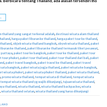
 Berbicara tentang Thailand, ada alasan tersendiri lho
→
m thailand yang sangat terkenal adalah
,
destinasi wisata alam thailand
thailand
,
harga paket liburan ke thailand
,
harga paket tour ke thailand
,
 thailand
,
objek wisata thailand bangkok
,
obyek wisata thailand
,
paket
liburan ke thailand
,
paket liburan ke thailand termasuk tiket pesawat
,
k pattaya
,
paket tour ke bangkok
,
paket tour ke thailand
,
paket tour
t tour phuket
,
paket tour thailand
,
paket tour thailand dari bali
,
paket
and
,
paket travel bangkok
,
paket travel ke thailand
,
paket travel
isata bangkok
,
paket wisata jogja thailand
,
paket wisata ke bangkok
,
et wisata phuket
,
paket wisata phuket thailand
,
paket wisata thailand
,
a
,
promo wisata thailand
,
tempat wisata di thailand
,
tempat wisata
,
tempat wisata thailand yg wajib dikunjungi
,
tujuan wisata thailand
,
aya thailand
,
wisata thailand
,
wisata thailand backpacker
,
wisata
,
wisata thailand selatan
,
wisata thailand yang harus dikunjungi
ILAND