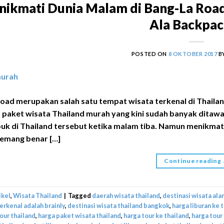
ikmati Dunia Malam di Bang-La Road
Ala Backpac
POSTED ON
8 OKTOBER 2017
B
ad merupakan salah satu tempat wisata terkenal di Thaila
paket wisata Thailand murah yang kini sudah banyak ditaw
ibuk di Thailand tersebut ketika malam tiba. Namun menikma
emang benar […]
Continue reading
ikel
,
Wisata Thailand
|
Tagged
daerah wisata thailand
,
destinasi wisata ala
erkenal adalah brainly
,
destinasi wisata thailand bangkok
,
harga liburan ke 
our thailand
,
harga paket wisata thailand
,
harga tour ke thailand
,
harga tour