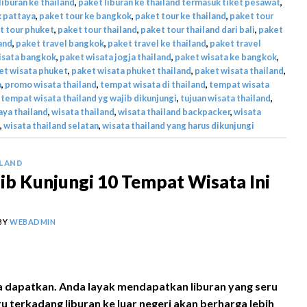
liburan ke thailand
,
paket liburan ke thailand termasuk tiket pesawat
,
k pattaya
,
paket tour ke bangkok
,
paket tour ke thailand
,
paket tour
t tour phuket
,
paket tour thailand
,
paket tour thailand dari bali
,
paket
and
,
paket travel bangkok
,
paket travel ke thailand
,
paket travel
isata bangkok
,
paket wisata jogja thailand
,
paket wisata ke bangkok
,
et wisata phuket
,
paket wisata phuket thailand
,
paket wisata thailand
,
a
,
promo wisata thailand
,
tempat wisata di thailand
,
tempat wisata
,
tempat wisata thailand yg wajib dikunjungi
,
tujuan wisata thailand
,
aya thailand
,
wisata thailand
,
wisata thailand backpacker
,
wisata
,
wisata thailand selatan
,
wisata thailand yang harus dikunjungi
ILAND
b Kunjungi 10 Tempat Wisata Ini
BY
WEBADMIN
nda dapatkan. Anda layak mendapatkan liburan yang seru
 terkadang liburan ke luar negeri akan berharga lebih