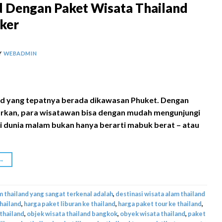
 Dengan Paket Wisata Thailand
ker
Y
WEBADMIN
nd yang tepatnya berada dikawasan Phuket. Dengan
arkan, para wisatawan bisa dengan mudah mengunjungi
ti dunia malam bukan hanya berarti mabuk berat – atau
→
m thailand yang sangat terkenal adalah
,
destinasi wisata alam thailand
thailand
,
harga paket liburan ke thailand
,
harga paket tour ke thailand
,
 thailand
,
objek wisata thailand bangkok
,
obyek wisata thailand
,
paket