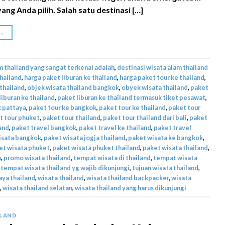
ng Anda pilih. Salah satu destinasi […]
→
m thailand yang sangat terkenal adalah
,
destinasi wisata alam thailand
thailand
,
harga paket liburan ke thailand
,
harga paket tour ke thailand
,
 thailand
,
objek wisata thailand bangkok
,
obyek wisata thailand
,
paket
liburan ke thailand
,
paket liburan ke thailand termasuk tiket pesawat
,
k pattaya
,
paket tour ke bangkok
,
paket tour ke thailand
,
paket tour
t tour phuket
,
paket tour thailand
,
paket tour thailand dari bali
,
paket
and
,
paket travel bangkok
,
paket travel ke thailand
,
paket travel
isata bangkok
,
paket wisata jogja thailand
,
paket wisata ke bangkok
,
et wisata phuket
,
paket wisata phuket thailand
,
paket wisata thailand
,
a
,
promo wisata thailand
,
tempat wisata di thailand
,
tempat wisata
,
tempat wisata thailand yg wajib dikunjungi
,
tujuan wisata thailand
,
aya thailand
,
wisata thailand
,
wisata thailand backpacker
,
wisata
,
wisata thailand selatan
,
wisata thailand yang harus dikunjungi
ILAND