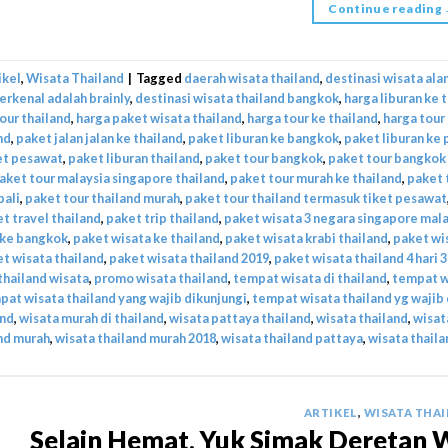
Continue reading
ikel
,
Wisata Thailand
|
Tagged
daerah wisata thailand
,
destinasi wisata ala
erkenal adalah brainly
,
destinasi wisata thailand bangkok
,
harga liburan ke 
our thailand
,
harga paket wisata thailand
,
harga tour ke thailand
,
harga tour
nd
,
paket jalan jalan ke thailand
,
paket liburan ke bangkok
,
paket liburan ke 
et pesawat
,
paket liburan thailand
,
paket tour bangkok
,
paket tour bangkok a
aket tour malaysia singapore thailand
,
paket tour murah ke thailand
,
paket t
bali
,
paket tour thailand murah
,
paket tour thailand termasuk tiket pesawat
t travel thailand
,
paket trip thailand
,
paket wisata 3 negara singapore mala
 ke bangkok
,
paket wisata ke thailand
,
paket wisata krabi thailand
,
paket wi
t wisata thailand
,
paket wisata thailand 2019
,
paket wisata thailand 4 hari 
thailand wisata
,
promo wisata thailand
,
tempat wisata di thailand
,
tempat w
pat wisata thailand yang wajib dikunjungi
,
tempat wisata thailand yg wajib 
and
,
wisata murah di thailand
,
wisata pattaya thailand
,
wisata thailand
,
wisat
and murah
,
wisata thailand murah 2018
,
wisata thailand pattaya
,
wisata thail
ARTIKEL
,
WISATA THA
Selain Hemat, Yuk Simak Deretan W