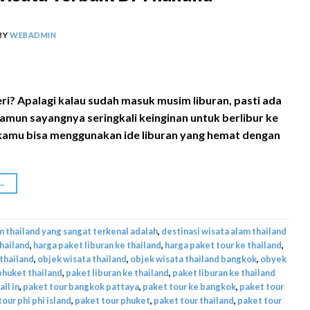
BY
WEBADMIN
ri? Apalagi kalau sudah masuk musim liburan, pasti ada
un sayangnya seringkali keinginan untuk berlibur ke
, kamu bisa menggunakan ide liburan yang hemat dengan
→
m thailand yang sangat terkenal adalah
,
destinasi wisata alam thailand
thailand
,
harga paket liburan ke thailand
,
harga paket tour ke thailand
,
 thailand
,
objek wisata thailand
,
objek wisata thailand bangkok
,
obyek
phuket thailand
,
paket liburan ke thailand
,
paket liburan ke thailand
ll in
,
paket tour bangkok pattaya
,
paket tour ke bangkok
,
paket tour
our phi phi island
,
paket tour phuket
,
paket tour thailand
,
paket tour