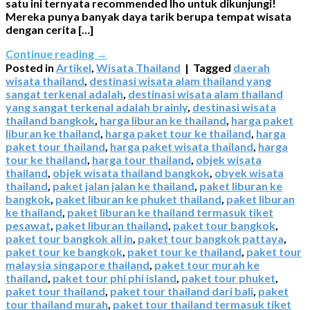
satu ini ternyata recommended lho untuk dikunjungi!
Mereka punya banyak daya tarik berupa tempat wisata
dengan cerita […]
Continue reading
→
Posted in
Artikel
,
Wisata Thailand
|
Tagged
daerah
wisata thailand
,
destinasi wisata alam thailand yang
sangat terkenal adalah
,
destinasi wisata alam thailand
yang sangat terkenal adalah brainly
,
destinasi wisata
thailand bangkok
,
harga liburan ke thailand
,
harga paket
liburan ke thailand
,
harga paket tour ke thailand
,
harga
paket tour thailand
,
harga paket wisata thailand
,
harga
tour ke thailand
,
harga tour thailand
,
objek wisata
thailand
,
objek wisata thailand bangkok
,
obyek wisata
thailand
,
paket jalan jalan ke thailand
,
paket liburan ke
bangkok
,
paket liburan ke phuket thailand
,
paket liburan
ke thailand
,
paket liburan ke thailand termasuk tiket
pesawat
,
paket liburan thailand
,
paket tour bangkok
,
paket tour bangkok all in
,
paket tour bangkok pattaya
,
paket tour ke bangkok
,
paket tour ke thailand
,
paket tour
malaysia singapore thailand
,
paket tour murah ke
thailand
,
paket tour phi phi island
,
paket tour phuket
,
paket tour thailand
,
paket tour thailand dari bali
,
paket
tour thailand murah
,
paket tour thailand termasuk tiket