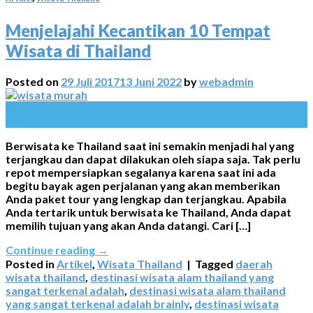
Menjelajahi Kecantikan 10 Tempat
Wisata di Thailand
Posted on
29 Juli 2017
13 Juni 2022
by
webadmin
29
Jul
Berwisata ke Thailand saat ini semakin menjadi hal yang
terjangkau dan dapat dilakukan oleh siapa saja. Tak perlu
repot mempersiapkan segalanya karena saat ini ada
begitu bayak agen perjalanan yang akan memberikan
Anda paket tour yang lengkap dan terjangkau. Apabila
Anda tertarik untuk berwisata ke Thailand, Anda dapat
memilih tujuan yang akan Anda datangi. Cari […]
Continue reading
→
Posted in
Artikel
,
Wisata Thailand
|
Tagged
daerah
wisata thailand
,
destinasi wisata alam thailand yang
sangat terkenal adalah
,
destinasi wisata alam thailand
yang sangat terkenal adalah brainly
,
destinasi wisata