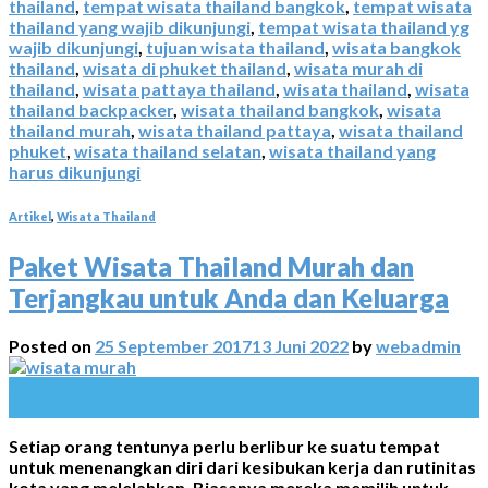
thailand
,
tempat wisata thailand bangkok
,
tempat wisata
thailand yang wajib dikunjungi
,
tempat wisata thailand yg
wajib dikunjungi
,
tujuan wisata thailand
,
wisata bangkok
thailand
,
wisata di phuket thailand
,
wisata murah di
thailand
,
wisata pattaya thailand
,
wisata thailand
,
wisata
thailand backpacker
,
wisata thailand bangkok
,
wisata
thailand murah
,
wisata thailand pattaya
,
wisata thailand
phuket
,
wisata thailand selatan
,
wisata thailand yang
harus dikunjungi
Artikel
,
Wisata Thailand
Paket Wisata Thailand Murah dan
Terjangkau untuk Anda dan Keluarga
Posted on
25 September 2017
13 Juni 2022
by
webadmin
25
Sep
Setiap orang tentunya perlu berlibur ke suatu tempat
untuk menenangkan diri dari kesibukan kerja dan rutinitas
kota yang melelahkan. Biasanya mereka memilih untuk