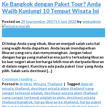
Ke Bangkok dengan Paket Tour? Anda
Wajib Kunjungi 10 Tempat Wisata Ini
Posted on
29 September 2017
13 Juni 2022
by
webadmin
29
Sep
Di hidup Anda yang sibuk, liburan menjadi salah satu hal
yang wajib Anda dapatkan. Anda layak mendapatkan
liburan yang seru dan menyenangkan. Jangan takut
dengan harga yang mahal karena justru terkadang liburan
ke luar negeri akan berharga lebih murah daripada liburan
di dalam negeri. Kuncinya ada pada paket tour yang Anda
pilih. Salah satu destinasi […]
Continue reading
→
Posted in
Artikel
,
Wisata Thailand
|
Tagged
daerah
wisata thailand
,
destinasi wisata alam thailand yang
sangat terkenal adalah
,
destinasi wisata alam thailand
yang sangat terkenal adalah brainly
,
destinasi wisata
thailand bangkok
,
harga liburan ke thailand
,
harga paket
liburan ke thailand
,
harga paket tour ke thailand
,
harga