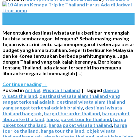
11
Sep
Menentukan destinasi wisata untuk berlibur memanglah
tak bisa sembarangan. Mengapa? Sebab masing-masing
tujuan wisata ini tentu saja mempengaruhi seberapa besar
budget yang kamu butuhkan. Seperti berlibur ke Malaysia
dan ke Korea tentu akan berbeda perhitungannya. Juga
dengan Thailand yang tak kalah kerennya. Berbicara
tentang Thailand, ada alasan tersendiri lho mengapa
liburan ke negara ini memanglah […]
Continue reading
→
Posted in
Artikel
,
Wisata Thailand
|
Tagged
daerah
wisata thailand
,
destinasi wisata alam thailand yang
sangat terkenal adalah
,
destinasi wisata alam thailand
yang sangat terkenal adalah brainly
,
destinasi wisata
thailand bangkok
,
harga liburan ke thailand
,
harga paket
liburan ke thailand
,
harga paket tour ke thailand
,
harga
paket tour thailand
,
harga paket wisata thailand
,
harga
tour ke thailand
,
harga tour thailand
,
objek wisata
thailand bangkok
,
obyek wisata thailand
,
paket jalan jalan