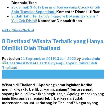
pada
Thailand
Dimiliki
Yuk
Apa
Dinonaktifkan
Biar
Oleh
Simak
Saja
Yuk Simak 3 Kota Besar di Korea yang Cocok untuk
Ga
Thailand
Trik
yang
pa
Solo Traveler Sepertimu!
Komentar Dinonaktifkan
Bosen,
Liburan
Unik
Yu
Sudah Tahu Tentang Singapore Botanic Gardens ?
Yuk
pada
Murah
dari
Si
Yuk Cek Disini!
Komentar Dinonaktifkan
Simak
Sudah
ke
Toky
3
Review
Tahu
Jepang
dan
Ko
Artikel
,
Wisata Thailand
Wisata
Tentang
Disini!
Kyoto
Be
Terbaik
Singapore
Yuk
di
8 Destinasi Wisata Terbaik yang Hanya
di
Botanic
Cek
Ko
Dimiliki Oleh Thailand
Korea
Gardens
Disini
ya
untuk
?
Co
Libur
Yuk
un
Posted on
11 September 2019
13 Juni 2022
by
webadmin
Panjangmu
Cek
Sol
Disini!
Tra
Se
11
Sep
Wisata di Thailand – Apa yang kamu inginkan ketika
memiliki waktu berlibur yang panjang? Tentu sangat
sayang kalau di lewatkan begitu saja. Apalagi mereka yang
ingin liburannya menjadi lebih berkesan. Sudah
merencanakan untuk datang ke Thailand? Negara yang