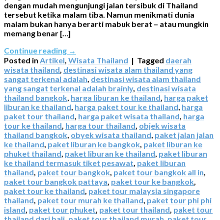
dengan mudah mengunjungi jalan tersibuk di Thailand
tersebut ketika malam tiba. Namun menikmati dunia
malam bukan hanya berarti mabuk berat – atau mungkin
memang benar […]
Continue reading
→
Posted in
Artikel
,
Wisata Thailand
|
Tagged
daerah
wisata thailand
,
destinasi wisata alam thailand yang
sangat terkenal adalah
,
destinasi wisata alam thailand
yang sangat terkenal adalah brainly
,
destinasi wisata
thailand bangkok
,
harga liburan ke thailand
,
harga paket
liburan ke thailand
,
harga paket tour ke thailand
,
harga
paket tour thailand
,
harga paket wisata thailand
,
harga
tour ke thailand
,
harga tour thailand
,
objek wisata
thailand bangkok
,
obyek wisata thailand
,
paket jalan jalan
ke thailand
,
paket liburan ke bangkok
,
paket liburan ke
phuket thailand
,
paket liburan ke thailand
,
paket liburan
ke thailand termasuk tiket pesawat
,
paket liburan
thailand
,
paket tour bangkok
,
paket tour bangkok all in
,
paket tour bangkok pattaya
,
paket tour ke bangkok
,
paket tour ke thailand
,
paket tour malaysia singapore
thailand
,
paket tour murah ke thailand
,
paket tour phi phi
island
,
paket tour phuket
,
paket tour thailand
,
paket tour
thailand dari bali
,
paket tour thailand murah
,
paket tour