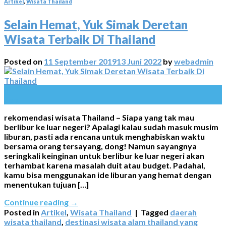
Artikel
,
Wisata Thailand
Selain Hemat, Yuk Simak Deretan
Wisata Terbaik Di Thailand
Posted on
11 September 2019
13 Juni 2022
by
webadmin
11
Sep
rekomendasi wisata Thailand – Siapa yang tak mau
berlibur ke luar negeri? Apalagi kalau sudah masuk musim
liburan, pasti ada rencana untuk menghabiskan waktu
bersama orang tersayang, dong! Namun sayangnya
seringkali keinginan untuk berlibur ke luar negeri akan
terhambat karena masalah duit atau budget. Padahal,
kamu bisa menggunakan ide liburan yang hemat dengan
menentukan tujuan […]
Continue reading
→
Posted in
Artikel
,
Wisata Thailand
|
Tagged
daerah
wisata thailand
,
destinasi wisata alam thailand yang