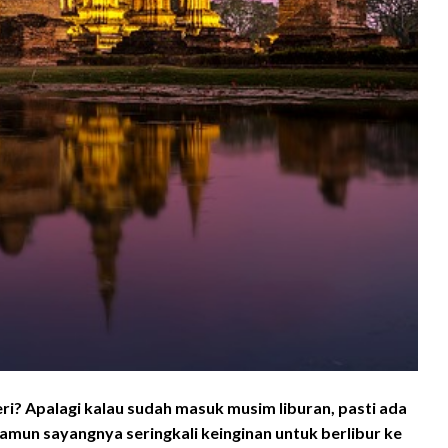
ri? Apalagi kalau sudah masuk musim liburan, pasti ada
un sayangnya seringkali keinginan untuk berlibur ke