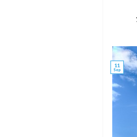
11
Sep