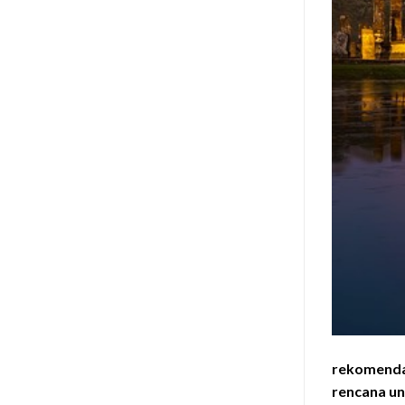
rekomendas
rencana un