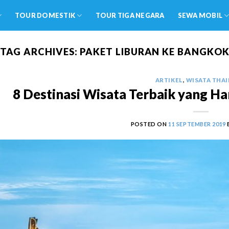
TOUR DOMESTIK
TOUR TIGA NEGARA
SEWA MOBIL
TAG ARCHIVES:
PAKET LIBURAN KE BANGKO
ARTIKEL
,
WISATA THA
8 Destinasi Wisata Terbaik yang Ha
POSTED ON
11 SEPTEMBER 2019