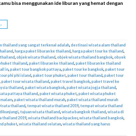
, kamu bisa menggunakan ide liburan yang hemat dengan
→
m thailand yang sangat terkenal adalah
,
destinasi wisata alam thailand
thailand
,
harga paket liburan ke thailand
,
harga paket tour ke thailand
,
 thailand
,
objek wisata thailand
,
objek wisata thailand bangkok
,
obyek
phuket thailand
,
paket liburan ke thailand
,
paket liburan ke thailand
ll in
,
paket tour bangkok pattaya
,
paket tour ke bangkok
,
paket tour
our phi phi island
,
paket tour phuket
,
paket tour thailand
,
paket tour
,
paket tour wisata thailand
,
paket travel bangkok
,
paket travel ke
ysia thailand
,
paket wisata bangkok
,
paket wisata jogja thailand
,
sata pattaya thailand
,
paket wisata phuket
,
paket wisata phuket
3 malam
,
paket wisata thailand murah
,
paket wisata thailand murah
isata thailand
,
tempat wisata thailand 2019
,
tempat wisata thailand
dikunjungi
,
tujuan wisata thailand
,
wisata bangkok thailand
,
wisata di
a thailand 2019
,
wisata thailand backpacker
,
wisata thailand bangkok
,
and phuket
,
wisata thailand selatan
,
wisata thailand yang harus