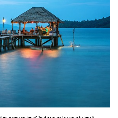
libur yang panjang? Tentu sangat sayang kalau di