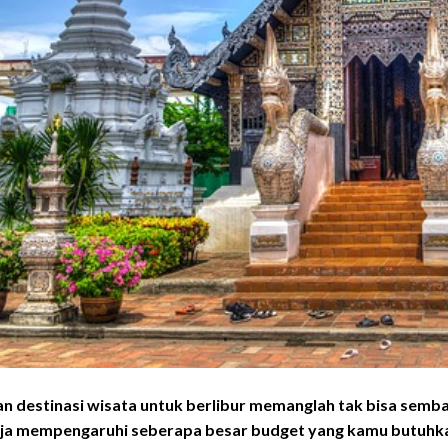
 destinasi wisata untuk berlibur memanglah tak bisa semb
saja mempengaruhi seberapa besar budget yang kamu butuhkan