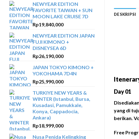
NEWYEAR EDITION
FAVORITE TAIWAN + SUN
DESKRIPSI
MOON LAKE CRUISE 7D
Rp
19,840,000
NEWYEAR EDITION JAPAN
FUJI KIMONO +
DISNEYSEA 6D
Rp
26,190,000
JAPAN TOKYO KIMONO +
YOKOHAMA 7D4N
Itenerary
Rp
25,990,000
Day 01
TURKIYE NEW YEARS &
WINTER (Istanbul, Bursa,
Disediakan
Kusadasi, Pamukkale,
yang di tu
Konya, Cappadocia,
Ankara)
berikan. V
Rp
18,999,000
Free Prog
Nusa Penida Kelingking