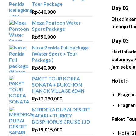
Tour Package
Day 02
Rp
640,000
Disediakan
Mega Pontoon Water
menuju Uni
Sport Package
Rp
550,000
Day 03
Nusa Penida Full package
Hari ini a
(Water Sport + Tour
dalamnya A
Package )
jam sebel
Rp
640,000
PAKET TOUR KOREA
Hotel :
SONATA + BUKCHON
HANOK VILLAGE 6D4N
Fragran
Rp
12,290,000
Fragran
MERDEKA DUBAI DESERT
SAFARI + TURKEY
Paket Tou
BOSPHORUS CRUISE 11D
Rp
19,015,000
Hotel 2 