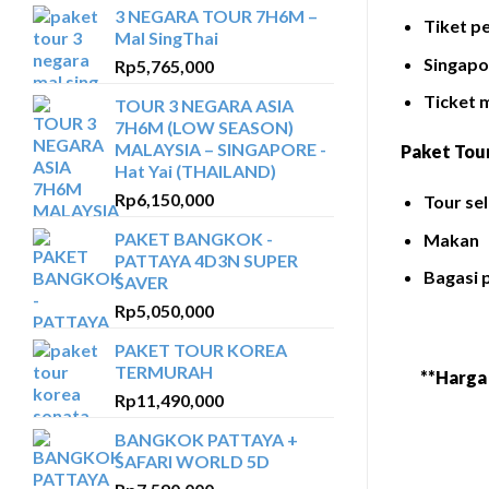
3 NEGARA TOUR 7H6M –
Tiket p
Mal SingThai
Singapo
Rp
5,765,000
Ticket 
TOUR 3 NEGARA ASIA
7H6M (LOW SEASON)
MALAYSIA – SINGAPORE -
Paket Tour
Hat Yai (THAILAND)
Rp
6,150,000
Tour se
PAKET BANGKOK -
Makan
PATTAYA 4D3N SUPER
Bagasi 
SAVER
Rp
5,050,000
PAKET TOUR KOREA
TERMURAH
**Harga 
Rp
11,490,000
BANGKOK PATTAYA +
SAFARI WORLD 5D