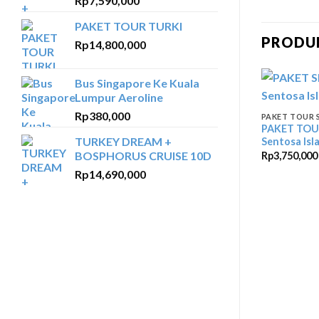
Rp
7,590,000
PAKET TOUR TURKI
PRODU
Rp
14,800,000
Bus Singapore Ke Kuala
Lumpur Aeroline
Rp
380,000
PAKET TOUR 
PAKET TOU
TURKEY DREAM +
Sentosa Isl
BOSPHORUS CRUISE 10D
Rp
3,750,000
Rp
14,690,000