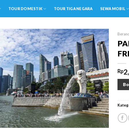
TOUR DOMESTIK
TOUR TIGA NEGARA
SEWA MOBIL
Beran
PA
FR
2
Rp
Bo
Katego