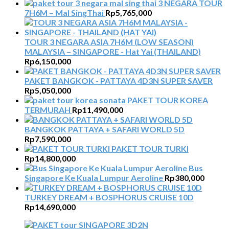
3 NEGARA TOUR
7H6M – Mal SingThai
Rp
5,765,000
TOUR 3 NEGARA ASIA 7H6M (LOW SEASON)
MALAYSIA – SINGAPORE - Hat Yai (THAILAND)
Rp
6,150,000
PAKET BANGKOK - PATTAYA 4D3N SUPER SAVER
Rp
5,050,000
PAKET TOUR KOREA
TERMURAH
Rp
11,490,000
BANGKOK PATTAYA + SAFARI WORLD 5D
Rp
7,590,000
PAKET TOUR TURKI
Rp
14,800,000
Bus
Singapore Ke Kuala Lumpur Aeroline
Rp
380,000
TURKEY DREAM + BOSPHORUS CRUISE 10D
Rp
14,690,000