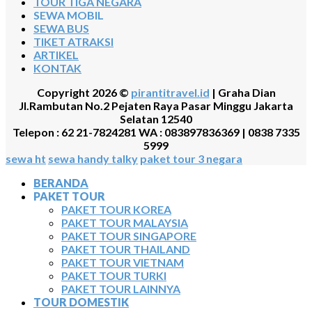
TOUR TIGA NEGARA
SEWA MOBIL
SEWA BUS
TIKET ATRAKSI
ARTIKEL
KONTAK
Copyright 2026 ©
pirantitravel.id
| Graha Dian
Jl.Rambutan No.2 Pejaten Raya Pasar Minggu Jakarta
Selatan 12540
Telepon : 62 21-7824281 WA : 083897836369 | 0838 7335
5999
sewa ht
sewa handy talky
paket tour 3 negara
BERANDA
PAKET TOUR
PAKET TOUR KOREA
PAKET TOUR MALAYSIA
PAKET TOUR SINGAPORE
PAKET TOUR THAILAND
PAKET TOUR VIETNAM
PAKET TOUR TURKI
PAKET TOUR LAINNYA
TOUR DOMESTIK