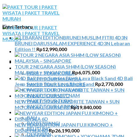
Skip
to
content
Entri Terbaru
BRUNEI DARUSSALAM EXPERIENCE 4D3N Lebaran
Edition !!
Rp
12,990,000
BERANDA
TOUR 2 NEGARA ASIA 5H4M (LOW SEASON)
PAKET TOUR
MALAYSIA – SINGAPORE
Rp
6,075,000
PAKET TOUR KOREA
4D Bali
PAKET TOUR MALAYSIA
Jeep Sunrise Black Lava Black Sand
Rp
2,770,000
PAKET TOUR SINGAPORE
PAKET TOUR THAILAND
PAKET TOUR VIETNAM
PAKET TOUR TURKI
NEWYEAR EDITION FAVORITE TAIWAN + SUN
PAKET TOUR LAINNYA
MOON LAKE CRUISE 7D
Rp
19,840,000
TOUR DOMESTIK
BALI
BANYUWANGI
NEWYEAR EDITION JAPAN FUJI KIMONO +
BELITUNG
DISNEYSEA 6D
Rp
26,190,000
DERAWAN