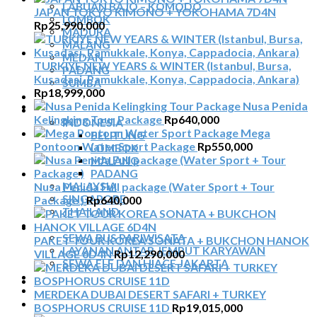
LABUAN BAJO – KOMODO
JAPAN TOKYO KIMONO + YOKOHAMA 7D4N
LOMBOK
Rp
25,990,000
MADURA
MALANG
MEDAN
TURKIYE NEW YEARS & WINTER (Istanbul, Bursa,
PADANG
Kusadasi, Pamukkale, Konya, Cappadocia, Ankara)
SUMBA
Rp
18,999,000
TOUR TIGA NEGARA
Nusa Penida
SEWA MOBIL
Kelingking Tour Package
Rp
640,000
INDONESIA
Mega
BELITUNG
Pontoon Water Sport Package
Rp
550,000
LOMBOK
MALANG
PADANG
Nusa Penida Full package (Water Sport + Tour
MALAYSIA
SINGAPORE
Package )
Rp
640,000
THAILAND
SEWA BUS
SEWA BUS PARIWISATA
PAKET TOUR KOREA SONATA + BUKCHON HANOK
LAYANAN ANTAR JEMPUT KARYAWAN
VILLAGE 6D4N
Rp
12,290,000
SEWA ELF DAN HIACE JAKARTA
TIKET ATRAKSI
ARTIKEL
MERDEKA DUBAI DESERT SAFARI + TURKEY
KONTAK
BOSPHORUS CRUISE 11D
Rp
19,015,000